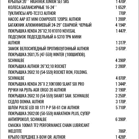
КРЫЛЬЯ 20'' HIGHTREK JUNIOR SET SKS
1 470Р.
КОЛЕСА БАЛАНСИРНЫЕ 16-24''
1 652Р.
ТУКЛИПСЫ APD-TC313 AUTHOR
770Р.
НАСОС AAP JET MINI COMPOSITE 120PSI. AUTHOR
1 200Р.
БАГАЖНИК АЛЮМИНИЕВЫЙ 24-29" СВАРНОЙ. ЧЕРНЫЙ
4 194Р.
ПОКРЫШКА KENDA 26"Х2,10 K1010 NEVEGAL
1 447Р.
ПОДСУМОК ПОДСЕДЕЛЬНЫЙ A-S310 TPN МИНИ
AUTHOR
1 317Р.
ЗАМОК ВЕЛОСИПЕДНЫЙ ПРОТИВОУГОННЫЙ AUTHOR
3 670Р.
ПОКРЫШКА 26X1,75 (47-559) WINTER (100ШИПОВ).
SCHWALBE
4 390Р.
ПОКРЫШКА AUTHOR 26"Х2,10 ROCKET
2 280Р.
ПОКРЫШКА 26X2.10 (54-559) ROCKET RON, FOLDING.
SCHWALBE
4 870Р.
ПОКРЫШКА KENDA 26"Х 2,10K1080 SLANT SIX PRO
1 344Р.
РУЧКИ НА РУЛЬ AGR ERGO 20 AUTHOR
2 190Р.
ПОКРЫШКА 26X2.10 (54-559) SMART SAM. SCHWALBE
3 250Р.
СЕДЛО DONNA. AUTHOR
3 170Р.
ШЛЕМ PULSE LED X8 171 Р-Р 58-61 СМ AUTHOR
5 710Р.
ПОКРЫШКА 26X2.00 (50-559) MARATHON PLUS, СУПЕР
АНТИПРОКОЛ, SCHWALBE
6 390Р.
СМАЗКА 100МЛ TF2 PERFORMANCE CHAIN LUBRICANT
WELDTITE
786Р.
КРЫЛО ПЕРЕДНЕЕ X-BOW QR. AUTHOR
1 428Р.