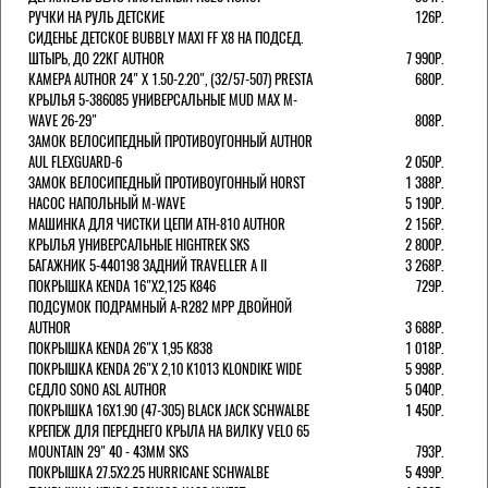
РУЧКИ НА РУЛЬ ДЕТСКИЕ
126Р.
СИДЕНЬЕ ДЕТСКОЕ BUBBLY MAXI FF X8 НА ПОДСЕД.
ШТЫРЬ, ДО 22КГ AUTHOR
7 990Р.
КАМЕРА AUTHOR 24" Х 1.50-2.20", (32/57-507) PRESTA
680Р.
КРЫЛЬЯ 5-386085 УНИВЕРСАЛЬНЫЕ MUD MAX M-
WAVE 26-29"
808Р.
ЗАМОК ВЕЛОСИПЕДНЫЙ ПРОТИВОУГОННЫЙ AUTHOR
AUL FLEXGUARD-6
2 050Р.
ЗАМОК ВЕЛОСИПЕДНЫЙ ПРОТИВОУГОННЫЙ HORST
1 388Р.
НАСОС НАПОЛЬНЫЙ M-WAVE
5 190Р.
МАШИНКА ДЛЯ ЧИСТКИ ЦЕПИ ATH-810 AUTHOR
2 156Р.
КРЫЛЬЯ УНИВЕРСАЛЬНЫЕ HIGHTREK SKS
2 800Р.
БАГАЖНИК 5-440198 ЗАДНИЙ TRAVELLER A II
3 268Р.
ПОКРЫШКА KENDA 16"Х2,125 K846
729Р.
ПОДСУМОК ПОДРАМНЫЙ A-R282 MPP ДВОЙНОЙ
AUTHOR
3 688Р.
ПОКРЫШКА KENDA 26"Х 1,95 K838
1 018Р.
ПОКРЫШКА KENDA 26"Х 2,10 K1013 KLONDIKE WIDE
5 998Р.
СЕДЛО SONO ASL AUTHOR
5 040Р.
ПОКРЫШКА 16X1.90 (47-305) BLACK JACK SCHWALBE
1 450Р.
КРЕПЕЖ ДЛЯ ПЕРЕДНЕГО КРЫЛА НА ВИЛКУ VELO 65
MOUNTAIN 29" 40 - 43ММ SKS
793Р.
ПОКРЫШКА 27.5X2.25 HURRICANE SCHWALBE
5 499Р.