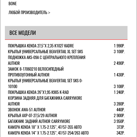
BONE
ЛЮБОЙ ПРОИЗВОДИТЕЛЬ
ВСЕ МОДЕЛИ
ПОКРЫШКА KENDA 27,5"Х 2,35 K1027 KADRE
1 990Р.
КРЫЛЬЯ УНИВЕРСАЛЬНЫЕ BEAVERTAIL XL SET SKS
3 108Р.
ПОДНОЖКА AKS-09A C ЦЕНТРАЛЬНОГО КРЕПЛЕНИЯ
AUTHOR
2 490Р.
ЗАМОК 8-17060210 ВЕЛОСИПЕДНЫЙ
ПРОТИВОУГОННЫЙ AUTHOR
1 430Р.
КРЫЛЬЯ УНИВЕРСАЛЬНЫЕ BEAVERTAIL SET SKS 0-
10100
3 108Р.
ПОКРЫШКА KENDA 26"Х1,95 K905 K-RAD
1 240Р.
КОРЗИНА ЗАДНЯЯ ДЛЯ БАГАЖНИКА CARRYMORE
AUTHOR
3 280Р.
ЗВОНОК AWA-51 AUTHOR
440Р.
КРЫЛЬЯ AXP-07-27,5/29 AUTHOR
2 900Р.
БАГАЖНИК ЗАДНИЙ AUTHOR CARRYMORE
3 950Р.
КАМЕРА KENDA 18" Х 1.75-2.125", 47/57-355 АВТО
373Р.
КАМЕРА KENDA 14" Х 1.75-2.125", 47/57-254/263 АВТО
342Р.