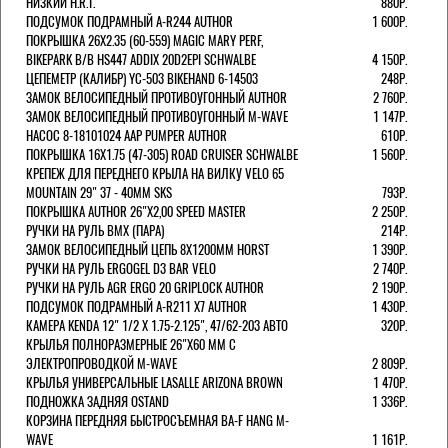
НИЗКИЙ H.R.T.
880Р.
ПОДСУМОК ПОДРАМНЫЙ A-R244 AUTHOR
1 600Р.
ПОКРЫШКА 26X2.35 (60-559) MAGIC MARY PERF,
BIKEPARK B/B HS447 ADDIX 20D2EPI SCHWALBE
4 150Р.
ЦЕПЕМЕТР (КАЛИБР) YC-503 BIKEHAND 6-14503
248Р.
ЗАМОК ВЕЛОСИПЕДНЫЙ ПРОТИВОУГОННЫЙ AUTHOR
2 760Р.
ЗАМОК ВЕЛОСИПЕДНЫЙ ПРОТИВОУГОННЫЙ M-WAVE
1 147Р.
НАСОС 8-18101024 AAP PUMPER AUTHOR
610Р.
ПОКРЫШКА 16X1.75 (47-305) ROAD CRUISER SCHWALBE
1 560Р.
КРЕПЕЖ ДЛЯ ПЕРЕДНЕГО КРЫЛА НА ВИЛКУ VELO 65
MOUNTAIN 29" 37 - 40ММ SKS
793Р.
ПОКРЫШКА AUTHOR 26"Х2,00 SPEED MASTER
2 250Р.
РУЧКИ НА РУЛЬ BMX (ПАРА)
214Р.
ЗАМОК ВЕЛОCИПЕДНЫЙ ЦЕПЬ 8Х1200ММ HORST
1 390Р.
РУЧКИ НА РУЛЬ ERGOGEL D3 BAR VELO
2 740Р.
РУЧКИ НА РУЛЬ AGR ERGO 20 GRIPLOCK AUTHOR
2 190Р.
ПОДСУМОК ПОДРАМНЫЙ A-R211 X7 AUTHOR
1 430Р.
КАМЕРА KENDA 12" 1/2 Х 1.75-2.125", 47/62-203 АВТО
320Р.
КРЫЛЬЯ ПОЛНОРАЗМЕРНЫЕ 26"Х60 ММ С
ЭЛЕКТРОПРОВОДКОЙ M-WAVE
2 809Р.
КРЫЛЬЯ УНИВЕРСАЛЬНЫЕ LASALLE ARIZONA BROWN
1 470Р.
ПОДНОЖКА ЗАДНЯЯ OSTAND
1 336Р.
КОРЗИНА ПЕРЕДНЯЯ БЫСТРОСЪЕМНАЯ BA-F HANG M-
WAVE
1 161Р.