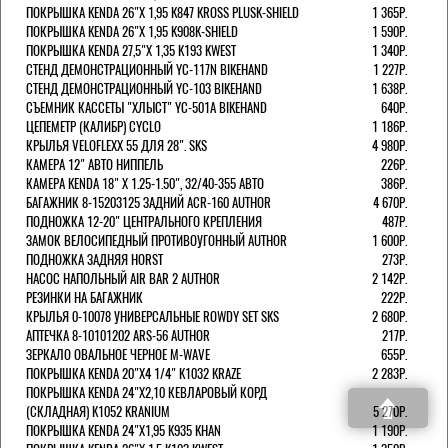
ПОКРЫШКА KENDA 26"Х 1,95 K847 KROSS PLUSK-SHIELD
1 365Р.
ПОКРЫШКА KENDA 26"Х 1,95 K908K-SHIELD
1 590Р.
ПОКРЫШКА KENDA 27,5"Х 1,35 K193 KWEST
1 340Р.
СТЕНД ДЕМОНСТРАЦИОННЫЙ YC-117N BIKEHAND
1 227Р.
СТЕНД ДЕМОНСТРАЦИОННЫЙ YC-103 BIKEHAND
1 638Р.
СЪЕМНИК КАССЕТЫ "ХЛЫСТ" YC-501A BIKEHAND
640Р.
ЦЕПЕМЕТР (КАЛИБР) CYCLO
1 186Р.
КРЫЛЬЯ VELOFLEXX 55 ДЛЯ 28". SKS
4 980Р.
КАМЕРА 12" АВТО НИППЕЛЬ
226Р.
КАМЕРА KENDA 18" Х 1.25-1.50", 32/40-355 АВТО
386Р.
БАГАЖНИК 8-15203125 ЗАДНИЙ ACR-160 AUTHOR
4 670Р.
ПОДНОЖКА 12-20" ЦЕНТРАЛЬНОГО КРЕПЛЕНИЯ
487Р.
ЗАМОК ВЕЛОСИПЕДНЫЙ ПРОТИВОУГОННЫЙ AUTHOR
1 600Р.
ПОДНОЖКА ЗАДНЯЯ HORST
273Р.
НАСОС НАПОЛЬНЫЙ AIR BAR 2 AUTHOR
2 142Р.
РЕЗИНКИ НА БАГАЖНИК
222Р.
КРЫЛЬЯ 0-10078 УНИВЕРСАЛЬНЫЕ ROWDY SET SKS
2 680Р.
АПТЕЧКА 8-10101202 ARS-56 AUTHOR
217Р.
ЗЕРКАЛО ОВАЛЬНОЕ ЧЕРНОЕ M-WAVE
655Р.
ПОКРЫШКА KENDA 20"Х4 1/4" K1032 KRAZE
2 283Р.
ПОКРЫШКА KENDA 24"Х2,10 КЕВЛАРОВЫЙ КОРД
(СКЛАДНАЯ) K1052 KRANIUM
5 270Р.
ПОКРЫШКА KENDA 24"Х1,95 K935 KHAN
1 190Р.