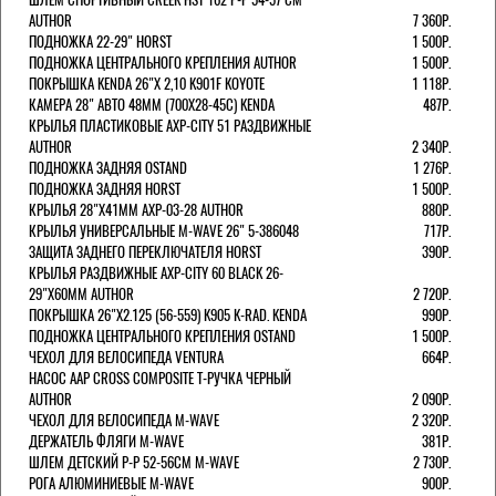
AUTHOR
7 360Р.
ПОДНОЖКА 22-29" HORST
1 500Р.
ПОДНОЖКА ЦЕНТРАЛЬНОГО КРЕПЛЕНИЯ AUTHOR
1 500Р.
ПОКРЫШКА KENDA 26"Х 2,10 K901F KOYOTE
1 118Р.
КАМЕРА 28" АВТО 48ММ (700Х28-45С) KENDA
487Р.
КРЫЛЬЯ ПЛАСТИКОВЫЕ AXP-CITY 51 РАЗДВИЖНЫЕ
AUTHOR
2 340Р.
ПОДНОЖКА ЗАДНЯЯ OSTAND
1 276Р.
ПОДНОЖКА ЗАДНЯЯ HORST
1 500Р.
КРЫЛЬЯ 28"Х41ММ AXP-03-28 AUTHOR
880Р.
КРЫЛЬЯ УНИВЕРСАЛЬНЫЕ M-WAVE 26" 5-386048
717Р.
ЗАЩИТА ЗАДНЕГО ПЕРЕКЛЮЧАТЕЛЯ HORST
390Р.
КРЫЛЬЯ РАЗДВИЖНЫЕ AXP-CITY 60 BLACK 26-
29"Х60ММ AUTHOR
2 720Р.
ПОКРЫШКА 26"Х2.125 (56-559) K905 K-RAD. KENDA
990Р.
ПОДНОЖКА ЦЕНТРАЛЬНОГО КРЕПЛЕНИЯ OSTAND
1 500Р.
ЧЕХОЛ ДЛЯ ВЕЛОСИПЕДА VENTURA
664Р.
НАСОС AAP CROSS COMPOSITE Т-РУЧКА ЧЕРНЫЙ
AUTHOR
2 090Р.
ЧЕХОЛ ДЛЯ ВЕЛОСИПЕДА M-WAVE
2 320Р.
ДЕРЖАТЕЛЬ ФЛЯГИ M-WAVE
381Р.
ШЛЕМ ДЕТСКИЙ Р-Р 52-56СМ M-WAVE
2 730Р.
РОГА АЛЮМИНИЕВЫЕ M-WAVE
900Р.