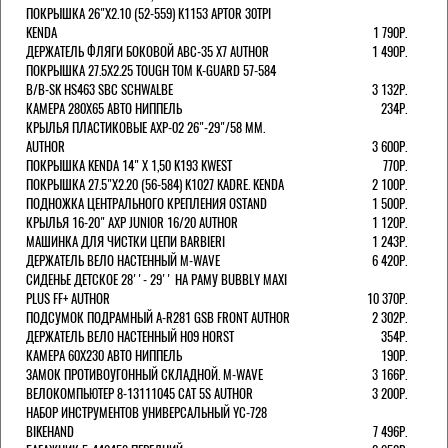
ПОКРЫШКА 26"Х2.10 (52-559) K1153 APTOR 30TPI
KENDA
1 790Р.
ДЕРЖАТЕЛЬ ФЛЯГИ БОКОВОЙ ABC-35 X7 AUTHOR
1 490Р.
ПОКРЫШКА 27.5X2.25 TOUGH TOM K-GUARD 57-584
B/B-SK HS463 SBC SCHWALBE
3 132Р.
КАМЕРА 280Х65 АВТО НИППЕЛЬ
234Р.
КРЫЛЬЯ ПЛАСТИКОВЫЕ AXP-02 26"-29"/58 ММ.
AUTHOR
3 600Р.
ПОКРЫШКА KENDA 14" Х 1,50 K193 KWEST
770Р.
ПОКРЫШКА 27.5"Х2.20 (56-584) K1027 KADRE. KENDA
2 100Р.
ПОДНОЖКА ЦЕНТРАЛЬНОГО КРЕПЛЕНИЯ OSTAND
1 500Р.
КРЫЛЬЯ 16-20" AXP JUNIOR 16/20 AUTHOR
1 120Р.
МАШИНКА ДЛЯ ЧИСТКИ ЦЕПИ BARBIERI
1 243Р.
ДЕРЖАТЕЛЬ ВЕЛО НАСТЕННЫЙ M-WAVE
6 420Р.
СИДЕНЬЕ ДЕТСКОЕ 28''- 29'' НА РАМУ BUBBLY MAXI
PLUS FF+ AUTHOR
10 370Р.
ПОДСУМОК ПОДРАМНЫЙ A-R281 GSB FRONT AUTHOR
2 302Р.
ДЕРЖАТЕЛЬ ВЕЛО НАСТЕННЫЙ H09 HORST
354Р.
КАМЕРА 60X230 АВТО НИППЕЛЬ
190Р.
ЗАМОК ПРОТИВОУГОННЫЙ СКЛАДНОЙ. M-WAVE
3 166Р.
ВЕЛОКОМПЬЮТЕР 8-13111045 CAT 5S AUTHOR
3 200Р.
НАБОР ИНСТРУМЕНТОВ УНИВЕРСАЛЬНЫЙ YC-728
BIKEHAND
7 496Р.