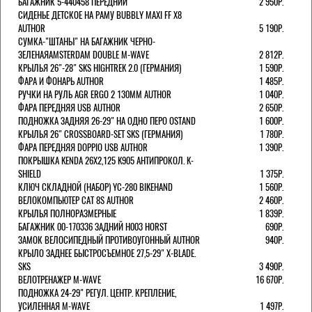
БАГАЖНИК 5-440458 ПЕРЕДНИЙ
2 950Р.
СИДЕНЬЕ ДЕТСКОЕ НА РАМУ BUBBLY MAXI FF X8
AUTHOR
5 190Р.
СУМКА-"ШТАНЫ" НА БАГАЖНИК ЧЕРНО-
ЗЕЛЕНАЯAMSTERDAM DOUBLE M-WAVE
2 812Р.
КРЫЛЬЯ 26"-28" SKS HIGHTREK 2.0 (ГЕРМАНИЯ)
1 590Р.
ФАРА И ФОНАРЬ AUTHOR
1 485Р.
РУЧКИ НА РУЛЬ AGR ERGO 2 130ММ AUTHOR
1 040Р.
ФАРА ПЕРЕДНЯЯ USB AUTHOR
2 650Р.
ПОДНОЖКА ЗАДНЯЯ 26-29" НА ОДНО ПЕРО OSTAND
1 600Р.
КРЫЛЬЯ 26" CROSSBOARD-SET SKS (ГЕРМАНИЯ)
1 780Р.
ФАРА ПЕРЕДНЯЯ DOPPIO USB AUTHOR
1 390Р.
ПОКРЫШКА KENDA 26Х2,125 K905 АНТИПРОКОЛ. K-
SHIELD
1 375Р.
КЛЮЧ СКЛАДНОЙ (НАБОР) YC-280 BIKEHAND
1 560Р.
ВЕЛОКОМПЬЮТЕР CAT 8S AUTHOR
2 460Р.
КРЫЛЬЯ ПОЛНОРАЗМЕРНЫЕ
1 839Р.
БАГАЖНИК 00-170336 ЗАДНИЙ H003 HORST
690Р.
ЗАМОК ВЕЛОСИПЕДНЫЙ ПРОТИВОУГОННЫЙ AUTHOR
940Р.
КРЫЛО ЗАДНЕЕ БЫСТРОСЪЕМНОЕ 27,5-29" X-BLADE.
SKS
3 490Р.
ВЕЛОТРЕНАЖЕР M-WAVE
16 670Р.
ПОДНОЖКА 24-29" РЕГУЛ. ЦЕНТР. КРЕПЛЕНИЕ,
УСИЛЕННАЯ M-WAVE
1 497Р.