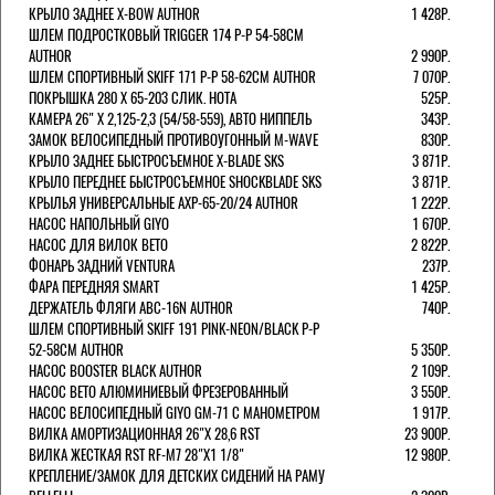
КРЫЛО ЗАДНЕЕ X-BOW AUTHOR
1 428Р.
ШЛЕМ ПОДРОСТКОВЫЙ TRIGGER 174 Р-Р 54-58СМ
AUTHOR
2 990Р.
ШЛЕМ СПОРТИВНЫЙ SKIFF 171 Р-Р 58-62СМ AUTHOR
7 070Р.
ПОКРЫШКА 280 X 65-203 СЛИК. HOTA
525Р.
КАМЕРА 26" X 2,125-2,3 (54/58-559), АВТО НИППЕЛЬ
343Р.
ЗАМОК ВЕЛОСИПЕДНЫЙ ПРОТИВОУГОННЫЙ M-WAVE
830Р.
КРЫЛО ЗАДНЕЕ БЫСТРОСЪЕМНОЕ X-BLADE SKS
3 871Р.
КРЫЛО ПЕРЕДНЕЕ БЫСТРОСЪЕМНОЕ SHOCKBLADE SKS
3 871Р.
КРЫЛЬЯ УНИВЕРСАЛЬНЫЕ AXP-65-20/24 AUTHOR
1 222Р.
НАСОС НАПОЛЬНЫЙ GIYO
1 670Р.
НАСОС ДЛЯ ВИЛОК ВЕТО
2 822Р.
ФОНАРЬ ЗАДНИЙ VENTURA
237Р.
ФАРА ПЕРЕДНЯЯ SMART
1 425Р.
ДЕРЖАТЕЛЬ ФЛЯГИ ABC-16N AUTHOR
740Р.
ШЛЕМ СПОРТИВНЫЙ SKIFF 191 PINK-NEON/BLACK Р-Р
52-58СМ AUTHOR
5 350Р.
НАСОС BOOSTER BLACK AUTHOR
2 109Р.
НАСОС BETO АЛЮМИНИЕВЫЙ ФРЕЗЕРОВАННЫЙ
3 550Р.
НАСОС ВЕЛОСИПЕДНЫЙ GIYO GM-71 С МАНОМЕТРОМ
1 917Р.
ВИЛКА АМОРТИЗАЦИОННАЯ 26"Х 28,6 RST
23 900Р.
ВИЛКА ЖЕСТКАЯ RST RF-M7 28"Х1 1/8"
12 980Р.
КРЕПЛЕНИЕ/ЗАМОК ДЛЯ ДЕТСКИХ СИДЕНИЙ НА РАМУ