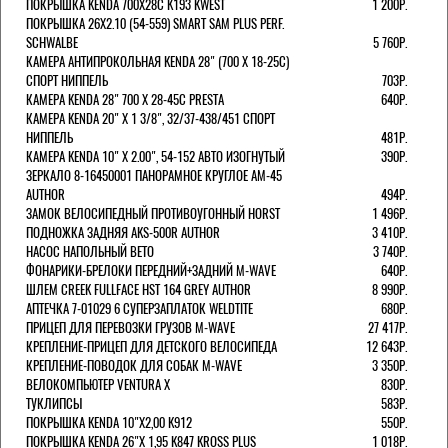
ПОКРЫШКА KENDA 700Х28С K193 KWEST
1 200Р.
ПОКРЫШКА 26X2.10 (54-559) SMART SAM PLUS PERF.
SCHWALBE
5 760Р.
КАМЕРА АНТИПРОКОЛЬНАЯ KENDA 28" (700 Х 18-25C)
СПОРТ НИППЕЛЬ
703Р.
КАМЕРА KENDA 28" 700 Х 28-45С PRESTA
640Р.
КАМЕРА KENDA 20" Х 1 3/8", 32/37-438/451 СПОРТ
НИППЕЛЬ
481Р.
КАМЕРА KENDA 10" Х 2.00", 54-152 АВТО ИЗОГНУТЫЙ
390Р.
ЗЕРКАЛО 8-16450001 ПАНОРАМНОЕ КРУГЛОЕ AM-45
AUTHOR
494Р.
ЗАМОК ВЕЛОСИПЕДНЫЙ ПРОТИВОУГОННЫЙ HORST
1 496Р.
ПОДНОЖКА ЗАДНЯЯ AKS-500R AUTHOR
3 410Р.
НАСОС НАПОЛЬНЫЙ BETO
3 740Р.
ФОНАРИКИ-БРЕЛОКИ ПЕРЕДНИЙ+ЗАДНИЙ M-WAVE
640Р.
ШЛЕМ CREEK FULLFACE HST 164 GREY AUTHOR
8 990Р.
АПТЕЧКА 7-01029 6 СУПЕРЗАПЛАТОК WELDTITE
680Р.
ПРИЦЕП ДЛЯ ПЕРЕВОЗКИ ГРУЗОВ M-WAVE
27 417Р.
КРЕПЛЕНИЕ-ПРИЦЕП ДЛЯ ДЕТСКОГО ВЕЛОСИПЕДА
12 643Р.
КРЕПЛЕНИЕ-ПОВОДОК ДЛЯ СОБАК M-WAVE
3 350Р.
ВЕЛОКОМПЬЮТЕР VENTURA Х
830Р.
ТУКЛИПСЫ
583Р.
ПОКРЫШКА KENDA 10"Х2,00 K912
550Р.
ПОКРЫШКА KENDA 26"Х 1,95 K847 KROSS PLUS
1 018Р.