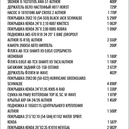
ЗВОНОК 8-16310105 AWA-51 AUTHOR
400Р.
ДЕРЖАТЕЛЬ ВЕЛО НАСТЕННЫЙ H017 HORST
729Р.
НАСОС 8-18101046 AAP CROSS 2 AUTHOR
1 770Р.
ПОКРЫШКА 26X2.10 (54-559) BLACK JACK SCHWALBE
5 290Р.
ПОКРЫШКА KENDA 24"Х 2,10 K887 KINETICS
1 063Р.
ПОКРЫШКА KENDA 26"Х 2,00 K885 KOBRA
1 096Р.
ПОДНОЖКА AKS-670 R18 24-29" E-BIKE (DROPOUT
AUTHOR IS-R18). AUTHOR
3 550Р.
КАМЕРА 200Х50 АВТО НИППЕЛЬ
200Р.
ФЛЯГА AB-TCX-SHANTI X9 0.85Л СЕРЕБРИСТО-
НЕОНОВАЯ
1 180Р.
ФЛЯГА 0.85Л AB-TCX-SHANTI X9 TACX/AUTHOR
1 180Р.
БАГАЖНИК ЗАДНИЙ CD-15B OSTAND
2 672Р.
ДЕРЖАТЕЛЬ ФЛЯГИ M-WAVE
402Р.
ПОКРЫШКА 29X2.00 (50-622) HURRICANE GREENGUARD.
SCHWALBE
4 890Р.
ПОКРЫШКА KENDA 24"Х1,95 K905 K-RAD
1 330Р.
СУМКА НА РАМУ ROTTERDAM TOP XL SC. M-WAVE
1 879Р.
КРЫЛЬЯ AXP-04-24/26 AUTHOR
1 450Р.
ПОДНОЖКА 8-16503115 ЦЕНТРАЛЬНОГО КРЕПЛЕНИЯ
AUTHOR
1 500Р.
ПОКРЫШКА 27.5"Х2.10 (54-584) K1162 WATER SPIRIT.
KENDA
1 587Р.
ПОКРЫШКА KENDA 26"Х2,35 K1010 NEVEGAL
2 002Р.