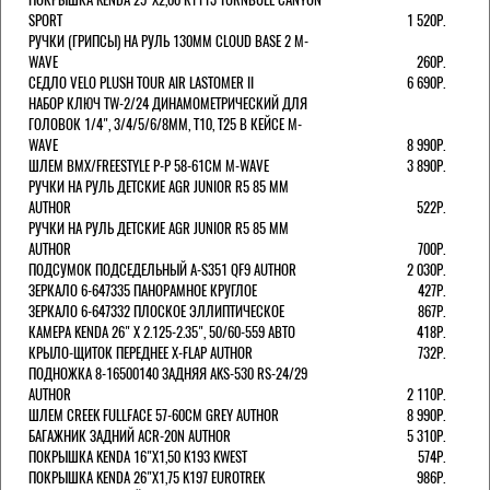
SPORT
1 520Р.
РУЧКИ (ГРИПСЫ) НА РУЛЬ 130ММ CLOUD BASE 2 M-
WAVE
260Р.
СЕДЛО VELO PLUSH TOUR AIR LASTOMER II
6 690Р.
НАБОР КЛЮЧ TW-2/24 ДИНАМОМЕТРИЧЕСКИЙ ДЛЯ
ГОЛОВОК 1/4", 3/4/5/6/8ММ, T10, T25 В КЕЙСЕ M-
WAVE
8 990Р.
ШЛЕМ ВМХ/FREESTYLE Р-Р 58-61СМ M-WAVE
3 890Р.
РУЧКИ НА РУЛЬ ДЕТСКИЕ AGR JUNIOR R5 85 ММ
AUTHOR
522Р.
РУЧКИ НА РУЛЬ ДЕТСКИЕ AGR JUNIOR R5 85 ММ
AUTHOR
700Р.
ПОДСУМОК ПОДСЕДЕЛЬНЫЙ A-S351 QF9 AUTHOR
2 030Р.
ЗЕРКАЛО 6-647335 ПАНОРАМНОЕ КРУГЛОЕ
427Р.
ЗЕРКАЛО 6-647332 ПЛОСКОЕ ЭЛЛИПТИЧЕСКОЕ
867Р.
КАМЕРА KENDA 26" Х 2.125-2.35", 50/60-559 АВТО
418Р.
КРЫЛО-ЩИТОК ПЕРЕДНЕЕ X-FLAP AUTHOR
732Р.
ПОДНОЖКА 8-16500140 ЗАДНЯЯ AKS-530 RS-24/29
AUTHOR
2 110Р.
ШЛЕМ CREEK FULLFACE 57-60СМ GREY AUTHOR
8 990Р.
БАГАЖНИК ЗАДНИЙ ACR-20N AUTHOR
5 310Р.
ПОКРЫШКА KENDA 16"Х1,50 K193 KWEST
574Р.
ПОКРЫШКА KENDA 26"Х1,75 K197 EUROTREK
986Р.