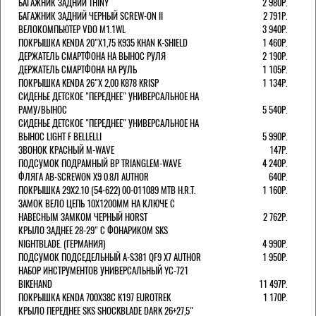
БАГАЖНИК ЗАДНИЙ THINY
2 980Р.
БАГАЖНИК ЗАДНИЙ ЧЕРНЫЙ SCREW-ON II
2 791Р.
ВЕЛОКОМПЬЮТЕР VDO M1.1WL
3 940Р.
ПОКРЫШКА KENDA 20"Х1,75 K935 KHAN K-SHIELD
1 460Р.
ДЕРЖАТЕЛЬ СМАРТФОНА НА ВЫНОС РУЛЯ
2 190Р.
ДЕРЖАТЕЛЬ СМАРТФОНА НА РУЛЬ
1 105Р.
ПОКРЫШКА KENDA 26"Х 2,00 K878 KRISP
1 134Р.
СИДЕНЬЕ ДЕТСКОЕ "ПЕРЕДНЕЕ" УНИВЕРСАЛЬНОЕ НА
РАМУ/ВЫНОС
5 540Р.
СИДЕНЬЕ ДЕТСКОЕ "ПЕРЕДНЕЕ" УНИВЕРСАЛЬНОЕ НА
ВЫНОС LIGHT F BELLELLI
5 990Р.
ЗВОНОК КРАСНЫЙ M-WAVE
147Р.
ПОДСУМОК ПОДРАМНЫЙ BP TRIANGLEM-WAVE
4 240Р.
ФЛЯГА AB-SCREWON X9 0.8Л AUTHOR
640Р.
ПОКРЫШКА 29X2.10 (54-622) 00-011089 MTB H.R.T.
1 160Р.
ЗАМОК ВЕЛО ЦЕПЬ 10Х1200ММ НА КЛЮЧЕ С
НАВЕСНЫМ ЗАМКОМ ЧЕРНЫЙ HORST
2 762Р.
КРЫЛО ЗАДНЕЕ 28-29" С ФОНАРИКОМ SKS
NIGHTBLADE. (ГЕРМАНИЯ)
4 990Р.
ПОДСУМОК ПОДСЕДЕЛЬНЫЙ A-S381 QF9 X7 AUTHOR
1 950Р.
НАБОР ИНСТРУМЕНТОВ УНИВЕРСАЛЬНЫЙ YC-721
BIKEHAND
11 497Р.
ПОКРЫШКА KENDA 700Х38С K197 EUROTREK
1 170Р.
КРЫЛО ПЕРЕДНЕЕ SKS SHOCKBLADE DARK 26+27,5"