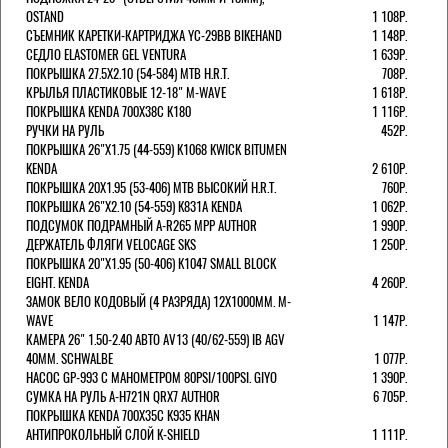
OSTAND
1 108Р.
СЪЕМНИК КАРЕТКИ-КАРТРИДЖА YC-29BB BIKEHAND
1 148Р.
СЕДЛО ELASTOMER GEL VENTURA
1 639Р.
ПОКРЫШКА 27.5X2.10 (54-584) MTB H.R.T.
708Р.
КРЫЛЬЯ ПЛАСТИКОВЫЕ 12-18" M-WAVE
1 618Р.
ПОКРЫШКА KENDA 700Х38С K180
1 116Р.
РУЧКИ НА РУЛЬ
452Р.
ПОКРЫШКА 26"Х1.75 (44-559) K1068 KWICK BITUMEN
KENDA
2 610Р.
ПОКРЫШКА 20X1.95 (53-406) MTB ВЫСОКИЙ H.R.T.
760Р.
ПОКРЫШКА 26"Х2.10 (54-559) K831A KENDA
1 062Р.
ПОДСУМОК ПОДРАМНЫЙ A-R265 MPP AUTHOR
1 990Р.
ДЕРЖАТЕЛЬ ФЛЯГИ VELOCAGE SKS
1 250Р.
ПОКРЫШКА 20"Х1.95 (50-406) K1047 SMALL BLOCK
EIGHT. KENDA
4 260Р.
ЗАМОК ВЕЛО КОДОВЫЙ (4 РАЗРЯДА) 12Х1000ММ. M-
WAVE
1 147Р.
КАМЕРА 26" 1.50-2.40 АВТО AV13 (40/62-559) IB AGV
40MM. SCHWALBE
1 077Р.
НАСОС GP-993 С МАНОМЕТРОМ 80PSI/100PSI. GIYO
1 390Р.
СУМКА НА РУЛЬ A-H721N QRX7 AUTHOR
6 705Р.
ПОКРЫШКА KENDA 700Х35С K935 KHAN
АНТИПРОКОЛЬНЫЙ СЛОЙ K-SHIELD
1 111Р.