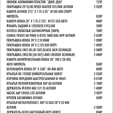
ЗВОНОК АЛЮМИНИЙ/ПЛАСТИК "ДИНГ-ДОН"
123Р.
ПОКРЫШКА 29"Х2,00 SPEED MASTER П/СЛИК AUTHOR
2 920Р.
КАМЕРА AUTHOR 27,5" Х 1.75-2.35", 47/60-584 СПОРТ
НИППЕЛЬ
626Р.
КАМЕРА KENDA 26" Х 1.75-2.125", 47/57-559 АВТО
468Р.
ФОНАРЬ ЗАДНИЙ 8-12039220 CYCLONE
390Р.
КОЛЕСА ЗАПАСНЫЕ БАЛАНСИРНЫЕ (ПАРА)
166Р.
CУМКА-ЧЕХОЛ НА РАМУ A-R255 TANK BAG MPP AUTHOR
2 630Р.
ПОКРЫШКА KENDA 26"Х 2,10 K848
1 098Р.
ПОКРЫШКА KENDA 26"Х 2,125 K50 60TPI
1 689Р.
ПОКРЫШКА 24X1.90 (47-507) BLACK JACK SCHWALBE
2 040Р.
ПОКРЫШКА 24X2.00 (50-507) LAND CRUISER SCHWALBE
2 440Р.
КАМЕРА АНТИПРОКОЛЬНАЯ KENDA 28" 700 Х 28-45C
АВТО НИППЕЛЬ
658Р.
ВЕЛОКАМЕРА KENDA 20" Х 3,00", 68-406 АВТО
696Р.
КРЫЛЬЯ 00-170280 УНИВЕРСАЛЬНЫЕ HORST
2 550Р.
КОРЗИНА ПЕРЕДНЯЯ БЫСТРОСЪЕМНАЯ M-WAVE
6 610Р.
КРЫЛЬЯ ПОЛНОРАЗМЕРНЫЕ AXP-60 AUTHOR
2 180Р.
ДЕРЖАТЕЛЬ ФЛЯГИ АВС FLY 33 AUTHOR
1 490Р.
НАСОС AAP CROSS LITE AUTHOR
2 007Р.
КРЕПЕЖ БАГАЖНИКА OSTAND
430Р.
КРЫЛЬЯ МЕТАЛЛОПЛАСТ. AXP-53 BLK 28"Х 53 ММ
AUTHOR
3 500Р.
ДЕРЖАТЕЛЬ ВЕЛО НАСТЕННЫЙ H025 HORST
804Р.