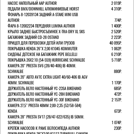
НАСОС НАПОЛЬНЫЙ AAP AUTHOR
2 019Р.
ПЕДАЛИ BMX/DOWNHILL АЛЮМИНИЕВЫЕ HORST
4 310Р.
ФОНАРЬ 8-12039134 ЗАДНИЙ A-STAKE MINI USB
AUTHOR
774Р.
ФАРА 8-12002234 ПЕРЕДНЯЯ LUMINA AUTHOR
1 400Р.
КРЫЛО ЗАДНЕЕ БЫСТРОСЪЕМНОЕ X-TRA-DRY XL SKS
2 520Р.
БАГАЖНИК ЗАДНИЙ CD-28 OSTAND
2 223Р.
ПРИЦЕП ДЛЯ ПЕРЕВОЗКИ ДЕТЕЙ ИЛИ ГРУЗОВ
40 095Р.
ПОКРЫШКА KENDA 26"Х 2,00 K1045 KOMMUTER
1 062Р.
СИДЕНЬЕ ДЕТСКОЕ НА БАГАЖНИК PEPE BELLELLI
6 210Р.
ПОКРЫШКА 26X2.10 (54-559) HURRICANE SCHWALBE
5 718Р.
КАМЕРА 20" PRESTA SV6 (28/40-406) IB 40MM.
SCHWALBE
880Р.
КАМЕРА 20" АВТО AV7C EXTRA LIGHT 40/60-406 IB AGV
40MM. SCHWALBE
1 170Р.
ДЕРЖАТЕЛЬ ВЕЛО НАСТЕННЫЙ YC-23SA BIKEHAND
685Р.
ДЕРЖАТЕЛЬ ВЕЛО НАСТЕННЫЙ YC-28H BIKEHAND
472Р.
ДЕРЖАТЕЛЬ ВЕЛО НАСТЕННЫЙ YC-30F BIKEHAND
2 157Р.
КАМЕРА 27,5" PRESTA 48ММ 2,00-2,35 (52/58-584)
KENDA
673Р.
КАМЕРА 28" PRESTA SV17 (28/47-622/635) IB 50MM.
SCHWALBE
1 074Р.
КРЕПЕЖ НАСОСОВ К РАМЕ ВЕЛОСИПЕДА AUTHOR
230Р.
ПОКРЫШКА KENDA 29"Х2,00 K1113 TURNBULL CANYON