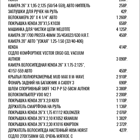
КАМЕРА 26" X 1,95-2,125 (50/54-559), АВТО НИППЕЛЬ
258Р.
ЗАГЛУШКИ ДЛЯ РУЧЕК НА РУЛЬ
42Р.
ВЕЛОКАМЕРА 20" Х 4 1/4" АВТО
1 260Р.
ПОКРЫШКА KENDA 20"Х1,5 K1038
658Р.
МАШИНКА ДЛЯ ЧИСТКИ ЦЕПИ WELDTITE
4 125Р.
КАМЕРА 28"/700 PRESTA 48ММ 35/45Х622/630 H.R.T.
450Р.
КАМЕРА 20" АВТО "УЗКАЯ" 1.25-1.50 (32/40-406)
KENDA
414Р.
СЕДЛО КОМФОРТНОЕ VECTOR ERGO GEL VACUUM
AUTHOR
3 090Р.
КАМЕРА ВЕЛОСИПЕДНАЯ KENDA 26" Х 1.75-2.125",
47/57-559 АВТО
450Р.
КРЫЛЬЯ ПОЛНОРАЗМЕРНЫЕ MUD MAX II M-WAVE
2 910Р.
ФОНАРЬ ЗАДНИЙ НА БАГАЖНИК A CADDY 3
690Р.
ШЛЕМ СПОРТИВНЫЙ SKIFF 143 Р-Р 52-58СМ AUTHOR
3 380Р.
ВЕЛОКОМПЬЮТЕР VDO M2.1
2 200Р.
ПОКРЫШКА KENDA 20"Х 2,0 K870
1 110Р.
ДЕРЖАТЕЛЬ СМАРТФОНА НА РУЛЬ
1 136Р.
ПОКРЫШКА KENDA 26"Х 1,75 K1112 KOLONIZER
2 076Р.
ПОКРЫШКА KENDA 26"Х 2,10 K1052 KRANIUM
1 382Р.
ПОКРЫШКА KENDA 26"Х 2,30 K1016 KINIPTION
2 372Р.
ДЕРЖАТЕЛЬ ВЕЛОСИПЕДА НАСТЕННЫЙ H09A HORST
427Р.
СЕДЛО 270Х158ММ GEL ОЧЕНЬ МЯГКОЕ. С