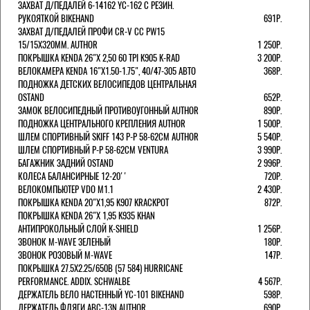
ЗАХВАТ Д/ПЕДАЛЕЙ 6-14162 YC-162 С РЕЗИН.
РУКОЯТКОЙ BIKEHAND
691Р.
ЗАХВАТ Д/ПЕДАЛЕЙ ПРОФИ CR-V CC PW15
15/15X320ММ. AUTHOR
1 250Р.
ПОКРЫШКА KENDA 26"Х 2,50 60 TPI K905 K-RAD
3 200Р.
ВЕЛОКАМЕРА KENDA 16"Х1.50-1.75", 40/47-305 АВТО
368Р.
ПОДНОЖКА ДЕТСКИХ ВЕЛОСИПЕДОВ ЦЕНТРАЛЬНАЯ
OSTAND
652Р.
ЗАМОК ВЕЛОСИПЕДНЫЙ ПРОТИВОУГОННЫЙ AUTHOR
890Р.
ПОДНОЖКА ЦЕНТРАЛЬНОГО КРЕПЛЕНИЯ AUTHOR
1 500Р.
ШЛЕМ СПОРТИВНЫЙ SKIFF 143 Р-Р 58-62СМ AUTHOR
5 540Р.
ШЛЕМ СПОРТИВНЫЙ Р-Р 58-62СМ VENTURA
3 990Р.
БАГАЖНИК ЗАДНИЙ OSTAND
2 996Р.
КОЛЕСА БАЛАНСИРНЫЕ 12-20''
720Р.
ВЕЛОКОМПЬЮТЕР VDO M1.1
2 430Р.
ПОКРЫШКА KENDA 20"Х1,95 K907 KRACKPOT
872Р.
ПОКРЫШКА KENDA 26"Х 1,95 K935 KHAN
АНТИПРОКОЛЬНЫЙ СЛОЙ K-SHIELD
1 256Р.
ЗВОНОК M-WAVE ЗЕЛЕНЫЙ
180Р.
ЗВОНОК РОЗОВЫЙ M-WAVE
147Р.
ПОКРЫШКА 27.5X2.25/650B (57 584) HURRICANE
PERFORMANCE. ADDIX. SCHWALBE
4 567Р.
ДЕРЖАТЕЛЬ ВЕЛО НАСТЕННЫЙ YC-101 BIKEHAND
598Р.
ДЕРЖАТЕЛЬ ФЛЯГИ ABC-13N AUTHOR
690Р.