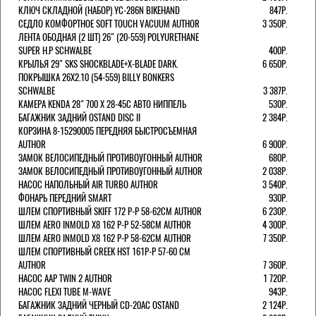
КЛЮЧ СКЛАДНОЙ (НАБОР) YC-286N BIKEHAND
847Р.
СЕДЛО КОМФОРТНОЕ SOFT TOUCH VACUUM AUTHOR
3 350Р.
ЛЕНТА ОБОДНАЯ (2 ШТ) 26" (20-559) POLYURETHANE
SUPER H.P SCHWALBE
400Р.
КРЫЛЬЯ 29" SKS SHOCKBLADE+X-BLADE DARK.
6 650Р.
ПОКРЫШКА 26X2.10 (54-559) BILLY BONKERS
SCHWALBE
3 387Р.
КАМЕРА KENDA 28" 700 Х 28-45С АВТО НИППЕЛЬ
530Р.
БАГАЖНИК ЗАДНИЙ OSTAND DISC II
2 384Р.
КОРЗИНА 8-15290005 ПЕРЕДНЯЯ БЫСТРОСЪЕМНАЯ
AUTHOR
6 900Р.
ЗАМОК ВЕЛОСИПЕДНЫЙ ПРОТИВОУГОННЫЙ AUTHOR
680Р.
ЗАМОК ВЕЛОСИПЕДНЫЙ ПРОТИВОУГОННЫЙ AUTHOR
2 038Р.
НАСОС НАПОЛЬНЫЙ AIR TURBO AUTHOR
3 540Р.
ФОНАРЬ ПЕРЕДНИЙ SMART
930Р.
ШЛЕМ СПОРТИВНЫЙ SKIFF 172 Р-Р 58-62СМ AUTHOR
6 230Р.
ШЛЕМ AERO INMOLD X8 162 Р-Р 52-58СМ AUTHOR
4 300Р.
ШЛЕМ AERO INMOLD X8 162 Р-Р 58-62СМ AUTHOR
7 350Р.
ШЛЕМ СПОРТИВНЫЙ CREEK HST 161Р-Р 57-60 СМ
AUTHOR
7 360Р.
НАСОС AAP TWIN 2 AUTHOR
1 720Р.
НАСОС FLEXI TUBE M-WAVE
943Р.
БАГАЖНИК ЗАДНИЙ ЧЕРНЫЙ СD-20AC OSTAND
2 124Р.