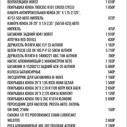
ВЕНТИЛЯЦИЕЙ HORST
1 610Р.
ПОКРЫШКА KENDA 700Х35С K161 CROSS CYCLO
1 050Р.
КАМЕРА АНТИПРОКОЛЬНАЯ KENDA 26" Х 1.75-2.125",
47/57-559 АВТО НИППЕЛЬ
672Р.
КАМЕРА KENDA 28-29" Х 1,9-2,35" (50/58-622) АВТО
НИППЕЛЬ
475Р.
БАГАЖНИК ЗАДНИЙ H041 HORST
1 916Р.
АПТЕЧКА RED DEVILS
430Р.
ДЕРЖАТЕЛЬ ФЛЯГИ АВС FLY 33 AUTHOR
1 182Р.
ШЛЕМ PULSE LED X8 185 Р-Р 52-58СМ AUTHOR
5 710Р.
ДЕРЖАТЕЛЬ ФЛЯГИ 8-14000221 ABC-16N AUTHOR
780Р.
НАСОС АЛЮМИНИЕВЫЙ С МАНОМЕТРОМ BETO
1 183Р.
БАГАЖНИК 8-15200213 ЗАДНИЙ ACR-25 AUTHOR
5 660Р.
КОЛЕСА БАЛАНСИРНЫЕ
540Р.
ЭКСЦЕНТРИК ДЛЯ БАГАЖНИКА M-WAVE
1 160Р.
ПОКРЫШКА KENDA 26"Х 1,95 K935 KHAN БЕЛАЯ
1 500Р.
ПОКРЫШКА KENDA 26"Х 2,10 K1109 60TPI KICK BACK
2 650Р.
ПОКРЫШКА KENDA 26"Х 2,125 K841A KOMFORT
1 126Р.
ПОКРЫШКА KENDA 700 Х 35С К1014 KLONDIKE
5 690Р.
ПЕРЕХОДНИК ДЛЯ НАСОСОВ, PRESTA-АВТО, ЛАТУНЬ
SW-BND, 21ММ
150Р.
СМАЗКА 1Л TF2 PERFORMANCE CHAIN LUBRICANT.
WELDTITE
3 669Р.
РОГА АЛЮМИНИЕВЫЕ ABE-302 ERGOBAR AUTHOR
2 180Р.