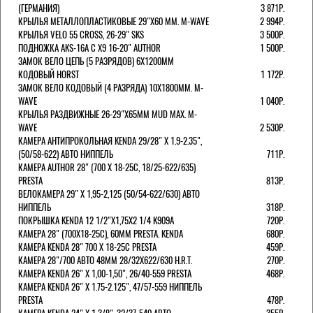
(ГЕРМАНИЯ)
3 871Р.
КРЫЛЬЯ МЕТАЛЛОПЛАСТИКОВЫЕ 29"Х60 ММ. M-WAVE
2 994Р.
КРЫЛЬЯ VELO 55 CROSS, 26-29" SKS
3 500Р.
ПОДНОЖКА AKS-16A C X9 16-20" AUTHOR
1 500Р.
ЗАМОК ВЕЛО ЦЕПЬ (5 РАЗРЯДОВ) 6Х1200ММ
КОДОВЫЙ HORST
1 172Р.
ЗАМОК ВЕЛО КОДОВЫЙ (4 РАЗРЯДА) 10Х1800ММ. M-
WAVE
1 040Р.
КРЫЛЬЯ РАЗДВИЖНЫЕ 26-29"Х65ММ MUD MAX. M-
WAVE
2 530Р.
КАМЕРА АНТИПРОКОЛЬНАЯ KENDA 29/28" Х 1.9-2.35",
(50/58-622) АВТО НИППЕЛЬ
711Р.
КАМЕРА AUTHOR 28" (700 Х 18-25С, 18/25-622/635)
PRESTA
813Р.
ВЕЛОКАМЕРА 29" X 1,95-2,125 (50/54-622/630) АВТО
НИППЕЛЬ
318Р.
ПОКРЫШКА KENDA 12 1/2"Х1,75X2 1/4 K909A
720Р.
КАМЕРА 28" (700Х18-25С), 60ММ PRESTA. KENDA
680Р.
КАМЕРА KENDA 28" 700 Х 18-25С PRESTA
459Р.
КАМЕРА 28"/700 АВТО 48ММ 28/32Х622/630 H.R.T.
270Р.
КАМЕРА KENDA 26" Х 1,00-1,50", 26/40-559 PRESTA
468Р.
КАМЕРА KENDA 26" Х 1.75-2.125", 47/57-559 НИППЕЛЬ
PRESTA
478Р.