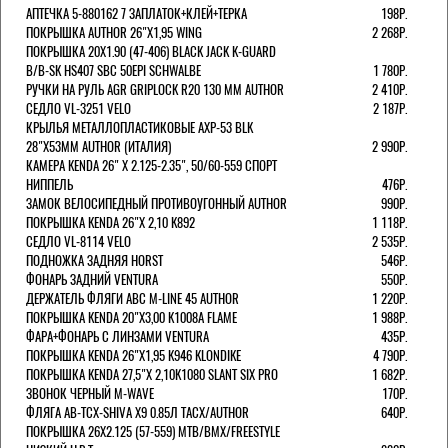
АПТЕЧКА 5-880162 7 ЗАПЛАТОК+КЛЕЙ+ТЕРКА
198Р.
ПОКРЫШКА AUTHOR 26"Х1,95 WING
2 268Р.
ПОКРЫШКА 20X1.90 (47-406) BLACK JACK K-GUARD
B/B-SK HS407 SBC 50EPI SCHWALBE
1 780Р.
РУЧКИ НА РУЛЬ AGR GRIPLOCK R20 130 ММ AUTHOR
2 410Р.
СЕДЛО VL-3251 VELO
2 187Р.
КРЫЛЬЯ МЕТАЛЛОПЛАСТИКОВЫЕ AXP-53 BLK
28"Х53ММ AUTHOR (ИТАЛИЯ)
2 990Р.
КАМЕРА KENDA 26" Х 2.125-2.35", 50/60-559 СПОРТ
НИППЕЛЬ
476Р.
ЗАМОК ВЕЛОСИПЕДНЫЙ ПРОТИВОУГОННЫЙ AUTHOR
990Р.
ПОКРЫШКА KENDA 26"Х 2,10 K892
1 118Р.
СЕДЛО VL-8114 VELO
2 535Р.
ПОДНОЖКА ЗАДНЯЯ HORST
546Р.
ФОНАРЬ ЗАДНИЙ VENTURA
550Р.
ДЕРЖАТЕЛЬ ФЛЯГИ АВС M-LINE 45 AUTHOR
1 220Р.
ПОКРЫШКА KENDA 20"Х3,00 K1008A FLAME
1 988Р.
ФАРА+ФОНАРЬ С ЛИНЗАМИ VENTURA
435Р.
ПОКРЫШКА KENDA 26"Х1,95 K946 KLONDIKE
4 790Р.
ПОКРЫШКА KENDA 27,5"Х 2,10K1080 SLANT SIX PRO
1 682Р.
ЗВОНОК ЧЕРНЫЙ M-WAVE
170Р.
ФЛЯГА AB-TCX-SHIVA X9 0.85Л TACX/AUTHOR
640Р.
ПОКРЫШКА 26X2.125 (57-559) MTB/BMX/FREESTYLE