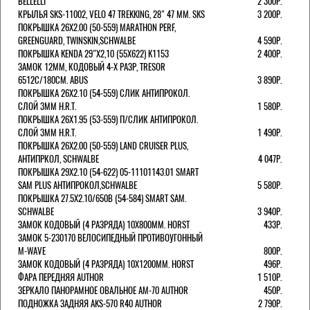
BELLELLI
2 300Р.
КРЫЛЬЯ SKS-11002, VELO 47 TREKKING, 28" 47 ММ. SKS
3 200Р.
ПОКРЫШКА 26X2.00 (50-559) MARATHON PERF,
GREENGUARD, TWINSKIN,SCHWALBE
4 590Р.
ПОКРЫШКА KENDA 29"Х2,10 (55X622) K1153
2 400Р.
ЗАМОК 12ММ, КОДОВЫЙ 4-Х РАЗР, TRESOR
6512C/180СМ. ABUS
3 890Р.
ПОКРЫШКА 26X2.10 (54-559) СЛИК АНТИПРОКОЛ.
СЛОЙ 3ММ H.R.T.
1 580Р.
ПОКРЫШКА 26X1.95 (53-559) П/СЛИК АНТИПРОКОЛ.
СЛОЙ 3ММ H.R.T.
1 490Р.
ПОКРЫШКА 26X2.00 (50-559) LAND CRUISER PLUS,
АНТИПРКОЛ, SCHWALBE
4 047Р.
ПОКРЫШКА 29X2.10 (54-622) 05-11101143.01 SMART
SAM PLUS АНТИПРОКОЛ,SCHWALBE
5 580Р.
ПОКРЫШКА 27.5X2.10/650B (54-584) SMART SAM.
SCHWALBE
3 940Р.
ЗАМОК КОДОВЫЙ (4 РАЗРЯДА) 10Х800ММ. HORST
433Р.
ЗАМОК 5-230170 ВЕЛОСИПЕДНЫЙ ПРОТИВОУГОННЫЙ
M-WAVE
800Р.
ЗАМОК КОДОВЫЙ (4 РАЗРЯДА) 10Х1200ММ. HORST
496Р.
ФАРА ПЕРЕДНЯЯ AUTHOR
1 510Р.
ЗЕРКАЛО ПАНОРАМНОЕ ОВАЛЬНОЕ AM-70 AUTHOR
450Р.
ПОДНОЖКА ЗАДНЯЯ AKS-570 R40 AUTHOR
2 790Р.