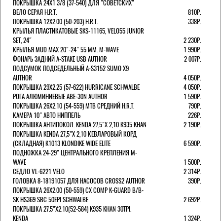
ПОКРЫШКА 24X1 3/8 (37-540) ДЛЯ "СОВЕТСКИХ"
ВЕЛО СЕРАЯ H.R.T.
810Р.
ПОКРЫШКА 12X2.00 (50-203) H.R.T.
338Р.
КРЫЛЬЯ ПЛАСТИКАТОВЫЕ SKS-11165, VELO55 JUNIOR
SET, 24"
2 230Р.
КРЫЛЬЯ MUD MAX 20"-24" 55 ММ. M-WAVE
1 990Р.
ФОНАРЬ ЗАДНИЙ A-STAKE USB AUTHOR
2 007Р.
ПОДСУМОК ПОДСЕДЕЛЬНЫЙ A-S3152 SUMO X9
AUTHOR
4 050Р.
ПОКРЫШКА 29X2.25 (57-622) HURRICANE SCHWALBE
4 050Р.
РОГА АЛЮМИНИЕВЫЕ ABE-30N AUTHOR
1 590Р.
ПОКРЫШКА 26X2.10 (54-559) MTB СРЕДНИЙ H.R.T.
790Р.
КАМЕРА 10" АВТО НИППЕЛЬ
226Р.
ПОКРЫШКА АНТИПОКОЛ. KENDA 27,5"Х 2,10 K935 KHAN
2 190Р.
ПОКРЫШКА KENDA 27,5"Х 2,10 КЕВЛАРОВЫЙ КОРД
(СКЛАДНАЯ) K1013 KLONDIKE WIDE ELITE
6 590Р.
ПОДНОЖКА 24-29" ЦЕНТРАЛЬНОГО КРЕПЛЕНИЯ M-
WAVE
1 500Р.
СЕДЛО VL-6221 VELO
2 314Р.
ГОЛОВКА 8-18191057 ДЛЯ НАСОСОВ CROSS2 AUTHOR
390Р.
ПОКРЫШКА 26X2.00 (50-559) CX COMP K-GUARD B/B-
SK HS369 SBC 50EPI SCHWALBE
2 692Р.
ПОКРЫШКА 27.5"Х2.10(52-584) K935 KHAN 30TPI.
KENDA
1 324Р.