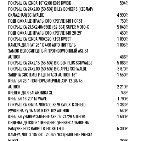
ПОКРЫШКА KENDA 16"Х2,00 K879 KWICK
594Р.
ПОКРЫШКА 24X2.00 (50-507) BILLY BONKERS (КЕВЛАР/
СКЛАДНАЯ).SCHWALBE
4 990Р.
ПОДНОЖКА ЦЕНТРАЛЬНОГО КРЕПЛЕНИЯ HORST
750Р.
ПОКРЫШКА 27.5X2.40/650B (62-584) SUPER MOTO-X
5 848Р.
ПОДНОЖКА ЦЕНТРАЛЬНОГО КРЕПЛЕНИЯ 20-29"
450Р.
ПОКРЫШКА KENDA 700Х32С K193 KWEST
1 090Р.
КАМЕРА ДЛЯ FAT 26" X 4,00 АВТО НИППЕЛЬ
1 005Р.
ЗАМОК ВЕЛОСИПЕДНЫЙ ПРОТИВОУГОННЫЙ ASL-51
AUTHOR
486Р.
ПОКРЫШКА 24X2,15 (55-507) BIG BEN PLUS SCHWALBE
5 068Р.
ПОКРЫШКА 24X2.00 (50-507) BIG APPLE SCHWALBE
3 670Р.
ЗАЩИТА СИСТЕМЫ И ЦЕПИ ACO-AUTHOR 16"
1 550Р.
КРЫЛЬЯ 28'' ПОЛНОРАЗМЕРНЫЕ AXP-12-28/45
AUTHOR
2 210Р.
КРЕПЕЖ ДЛЯ БАГАЖНИКА XL
748Р.
КРЫЛЬЯ 16-20" M-WAVE
1 790Р.
ПОКРЫШКА KENDA 700Х40С K879 KWICK. K-SHIELD
1 383Р.
РУЧКИ НА РУЛЬ AGR-R192-102 AUTHOR
540Р.
КРЫЛЬЯ УНИВЕРСАЛЬНЫЕ AXP-02-24/29 AUTHOR
1 500Р.
СИДЕНЬЕ ДЕТСКОЕ "ПЕРЕДНЕЕ" УНИВЕРСАЛЬНОЕ НА
РАМУ/ВЫНОС RABBIT B-FIX BELLELLI
5 300Р.
КАМЕРА 700" Х 18/23C (23-622/630) НИППЕЛЬ PRESTA.
HORST
286Р.