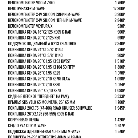
ВЕЛОКОМПЬЮТЕР VDO M ZERO
1 760Р.
ВЕЛОТРЕНАЖЕР M-WAVE
17 900Р.
ВЕЛОКОМПЬЮТЕР X-IV SILICON СИНИЙ M-WAVE
3 900Р.
ВЕЛОКОМПЬЮТЕР X-IV SILICON ЧЕРНЫЙ M-WAVE
2 840Р.
ВЕЛОКОМПЬЮТЕР VENTURA Х
938Р.
ПОКРЫШКА KENDA 16"Х2,125 K905 K-RAD
900Р.
ПОКРЫШКА KENDA 20"Х 2,125 K50
990Р.
ПОДСУМОК ПОДРАМНЫЙ A-R213 X9 AUTHOR
2 340Р.
ПОКРЫШКА KENDA 24"Х1 3/8" K143
730Р.
ПОКРЫШКА KENDA 24"Х1 3/8" K143
909Р.
ПОКРЫШКА KENDA 26"Х 1,95 K193 KWEST
1 510Р.
ПОКРЫШКА KENDA 26"Х 1,95 K1104 50 FIFTY
1 380Р.
ПОКРЫШКА KENDA 26"Х 1,95 K829
1 078Р.
ПОКРЫШКА KENDA 26"Х 2,10 K876F KLAW
1 098Р.
ПОКРЫШКА KENDA 26"Х 2,10 K880
1 074Р.
ПОКРЫШКА KENDA 26" Х 2,10 K870
1 098Р.
СИДЕНЬЕ ДЕТСКОЕ "ПЕРЕДНЕЕ" НА РАМУ
3 333Р.
КРЫЛЬЯ SKS VELO 65 MOUNTAIN, 26" 65 ММ
1 700Р.
ПОКРЫШКА 20X1.75 (47-406) ROAD CRUISER SCHWALBE
1 945Р.
ПОКРЫШКА 26"Х2.125 (56-559) K905 K-RAD
КОРИЧНЕВАЯ KENDA
1 420Р.
СЕДЛО EVA CITY M-WAVE
1 647Р.
ПОДНОЖКА ОДНОПЕРЬЕВАЯ 40-18 ММ M-WAVE
1 570Р.
ПОДНОЖКА 24-29" (ОТВЕРСТИЯ 40ММ И 18ММ),