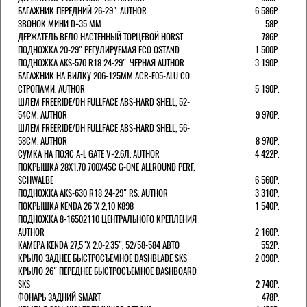
БАГАЖНИК ПЕРЕДНИЙ 26-29". AUTHOR
6 586Р.
ЗВОНОК МИНИ D=35 ММ
58Р.
ДЕРЖАТЕЛЬ ВЕЛО НАСТЕННЫЙ ТОРЦЕВОЙ HORST
786Р.
ПОДНОЖКА 20-29" РЕГУЛИРУЕМАЯ ECO OSTAND
1 500Р.
ПОДНОЖКА AKS-570 R18 24-29". ЧЕРНАЯ AUTHOR
3 190Р.
БАГАЖНИК НА ВИЛКУ 206-125ММ ACR-F05-ALU СО
СТРОПАМИ. AUTHOR
5 190Р.
ШЛЕМ FREERIDE/DH FULLFACE ABS-HARD SHELL, 52-
54СМ. AUTHOR
9 970Р.
ШЛЕМ FREERIDE/DH FULLFACE ABS-HARD SHELL, 56-
58СМ. AUTHOR
8 970Р.
СУМКА НА ПОЯС A-L GATE V=2.6Л. AUTHOR
4 422Р.
ПОКРЫШКА 28X1.70 700X45C G-ONE ALLROUND PERF.
SCHWALBE
6 560Р.
ПОДНОЖКА AKS-630 R18 24-29" RS. AUTHOR
3 310Р.
ПОКРЫШКА KENDA 26"Х 2,10 K898
1 540Р.
ПОДНОЖКА 8-16502110 ЦЕНТРАЛЬНОГО КРЕПЛЕНИЯ
AUTHOR
2 160Р.
КАМЕРА KENDA 27,5"Х 2.0-2.35", 52/58-584 АВТО
552Р.
КРЫЛО ЗАДНЕЕ БЫСТРОСЪЕМНОЕ DASHBLADE SKS
2 090Р.
КРЫЛО 26" ПЕРЕДНЕЕ БЫСТРОСЪЕМНОЕ DASHBOARD
SKS
2 740Р.
ФОНАРЬ ЗАДНИЙ SMART
478Р.