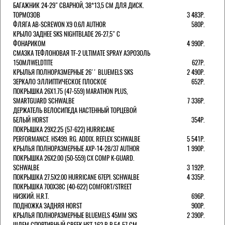
БАГАЖНИК 24-29" СВАРНОЙ, 38*13,5 СМ ДЛЯ ДИСК.
ТОРМОЗОВ
3 483Р.
ФЛЯГА AB-SCREWON X9 0.6Л AUTHOR
580Р.
КРЫЛО ЗАДНЕЕ SKS NIGHTBLADE 26-27,5" С
ФОНАРИКОМ
4 990Р.
СМАЗКА ТЕФЛОНОВАЯ TF-2 ULTIMATE SPRAY АЭРОЗОЛЬ
150МЛWELDTITE
627Р.
КРЫЛЬЯ ПОЛНОРАЗМЕРНЫЕ 26'' BLUEMELS SKS
2 490Р.
ЗЕРКАЛО ЭЛЛИПТИЧЕСКОЕ ПЛОСКОЕ
652Р.
ПОКРЫШКА 26X1.75 (47-559) MARATHON PLUS,
SMARTGUARD SCHWALBE
7 336Р.
ДЕРЖАТЕЛЬ ВЕЛОCИПЕДА НАСТЕННЫЙ ТОРЦЕВОЙ
БЕЛЫЙ HORST
354Р.
ПОКРЫШКА 29X2.25 (57-622) HURRICANE
PERFORMANCE. HS499. RG. ADDIX. REFLEX SCHWALBE
5 541Р.
КРЫЛЬЯ ПОЛНОРАЗМЕРНЫЕ AXP-14-28/37 AUTHOR
1 990Р.
ПОКРЫШКА 26X2.00 (50-559) CX COMP K-GUARD.
SCHWALBE
3 192Р.
ПОКРЫШКА 27.5X2.00 HURRICANE 67EPI. SCHWALBE
4 335Р.
ПОКРЫШКА 700X38С (40-622) COMFORT/STREET
НИЗКИЙ. H.R.T.
696Р.
ПОДНОЖКА ЗАДНЯЯ HORST
900Р.
КРЫЛЬЯ ПОЛНОРАЗМЕРНЫЕ BLUEMELS 45MM SKS
2 390Р.
ШЛЕМ СПОРТИВНЫЙ CREEK HST 162 Р-Р 54-57 СМ