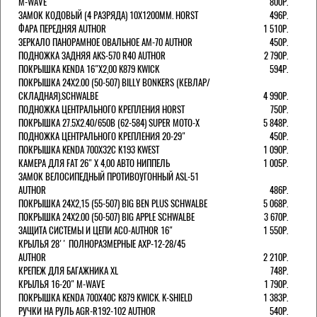
M-WAVE
800Р.
ЗАМОК КОДОВЫЙ (4 РАЗРЯДА) 10Х1200ММ. HORST
496Р.
ФАРА ПЕРЕДНЯЯ AUTHOR
1 510Р.
ЗЕРКАЛО ПАНОРАМНОЕ ОВАЛЬНОЕ AM-70 AUTHOR
450Р.
ПОДНОЖКА ЗАДНЯЯ AKS-570 R40 AUTHOR
2 790Р.
ПОКРЫШКА KENDA 16"Х2,00 K879 KWICK
594Р.
ПОКРЫШКА 24X2.00 (50-507) BILLY BONKERS (КЕВЛАР/
СКЛАДНАЯ).SCHWALBE
4 990Р.
ПОДНОЖКА ЦЕНТРАЛЬНОГО КРЕПЛЕНИЯ HORST
750Р.
ПОКРЫШКА 27.5X2.40/650B (62-584) SUPER MOTO-X
5 848Р.
ПОДНОЖКА ЦЕНТРАЛЬНОГО КРЕПЛЕНИЯ 20-29"
450Р.
ПОКРЫШКА KENDA 700Х32С K193 KWEST
1 090Р.
КАМЕРА ДЛЯ FAT 26" X 4,00 АВТО НИППЕЛЬ
1 005Р.
ЗАМОК ВЕЛОСИПЕДНЫЙ ПРОТИВОУГОННЫЙ ASL-51
AUTHOR
486Р.
ПОКРЫШКА 24X2,15 (55-507) BIG BEN PLUS SCHWALBE
5 068Р.
ПОКРЫШКА 24X2.00 (50-507) BIG APPLE SCHWALBE
3 670Р.
ЗАЩИТА СИСТЕМЫ И ЦЕПИ ACO-AUTHOR 16"
1 550Р.
КРЫЛЬЯ 28'' ПОЛНОРАЗМЕРНЫЕ AXP-12-28/45
AUTHOR
2 210Р.
КРЕПЕЖ ДЛЯ БАГАЖНИКА XL
748Р.
КРЫЛЬЯ 16-20" M-WAVE
1 790Р.
ПОКРЫШКА KENDA 700Х40С K879 KWICK. K-SHIELD
1 383Р.
РУЧКИ НА РУЛЬ AGR-R192-102 AUTHOR
540Р.