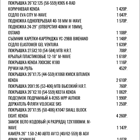
ПОКРЫШКА 26"Х2.125 (56-559) K905 K-RAD
КОРИЧНЕВАЯ KENDA
1 420Р.
СЕДЛО EVA CITY M-WAVE
1 647Р.
ПОДНОЖКА ОДНОПЕРЬЕВАЯ 40-18 ММ M-WAVE
1 570Р.
ПОДНОЖКА 24-29" (ОТВЕРСТИЯ 40ММ И 18ММ),
OSTAND
1 108Р.
СЪЕМНИК КАРЕТКИ-КАРТРИДЖА YC-29BB BIKEHAND
1 148Р.
СЕДЛО ELASTOMER GEL VENTURA
1 639Р.
ПОКРЫШКА 27.5X2.10 (54-584) MTB H.R.T.
708Р.
КРЫЛЬЯ ПЛАСТИКОВЫЕ 12-18" M-WAVE
1 618Р.
ПОКРЫШКА KENDA 700Х38С K180
1 116Р.
РУЧКИ НА РУЛЬ
452Р.
ПОКРЫШКА 26"Х1.75 (44-559) K1068 KWICK BITUMEN
KENDA
2 610Р.
ПОКРЫШКА 20X1.95 (53-406) MTB ВЫСОКИЙ H.R.T.
760Р.
ПОКРЫШКА 26"Х2.10 (54-559) K831A KENDA
1 062Р.
ПОДСУМОК ПОДРАМНЫЙ A-R265 MPP AUTHOR
1 990Р.
ДЕРЖАТЕЛЬ ФЛЯГИ VELOCAGE SKS
1 250Р.
ПОКРЫШКА 20"Х1.95 (50-406) K1047 SMALL BLOCK
EIGHT. KENDA
4 260Р.
ЗАМОК ВЕЛО КОДОВЫЙ (4 РАЗРЯДА) 12Х1000ММ. M-
WAVE
1 147Р.
КАМЕРА 26" 1.50-2.40 АВТО AV13 (40/62-559) IB AGV
40MM. SCHWALBE
1 077Р.