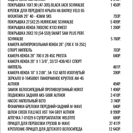
ПОКРЫШКА 16X1.90 (47-305) BLACK JACK SCHWALBE
1 450Р.
КРЕПЕЖ ДЛЯ ПЕРЕДНЕГО КРЫЛА НА ВИЛКУ VELO 65
MOUNTAIN 29" 40 - 43ММ SKS
793Р.
ПОКРЫШКА 27.5X2.25 HURRICANE SCHWALBE
5 499Р.
ПОКРЫШКА KENDA 700Х28С K193 KWEST
1 200Р.
ПОКРЫШКА 26X2.10 (54-559) SMART SAM PLUS PERF.
SCHWALBE
5 760Р.
КАМЕРА АНТИПРОКОЛЬНАЯ KENDA 28" (700 Х 18-25C)
СПОРТ НИППЕЛЬ
703Р.
КАМЕРА KENDA 28" 700 Х 28-45С PRESTA
640Р.
КАМЕРА KENDA 20" Х 1 3/8", 32/37-438/451 СПОРТ
НИППЕЛЬ
481Р.
КАМЕРА KENDA 10" Х 2.00", 54-152 АВТО ИЗОГНУТЫЙ
390Р.
ЗЕРКАЛО 8-16450001 ПАНОРАМНОЕ КРУГЛОЕ AM-45
AUTHOR
494Р.
ЗАМОК ВЕЛОСИПЕДНЫЙ ПРОТИВОУГОННЫЙ HORST
1 496Р.
ПОДНОЖКА ЗАДНЯЯ AKS-500R AUTHOR
3 410Р.
НАСОС НАПОЛЬНЫЙ BETO
3 740Р.
ФОНАРИКИ-БРЕЛОКИ ПЕРЕДНИЙ+ЗАДНИЙ M-WAVE
640Р.
ШЛЕМ CREEK FULLFACE HST 164 GREY AUTHOR
8 990Р.
АПТЕЧКА 7-01029 6 СУПЕРЗАПЛАТОК WELDTITE
680Р.
ПРИЦЕП ДЛЯ ПЕРЕВОЗКИ ГРУЗОВ M-WAVE
27 417Р.
КРЕПЛЕНИЕ-ПРИЦЕП ДЛЯ ДЕТСКОГО ВЕЛОСИПЕДА
12 643Р.