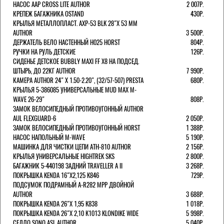
НАСОС AAP CROSS LITE AUTHOR
2 007Р.
КРЕПЕЖ БАГАЖНИКА OSTAND
430Р.
КРЫЛЬЯ МЕТАЛЛОПЛАСТ. AXP-53 BLK 28"Х 53 ММ
AUTHOR
3 500Р.
ДЕРЖАТЕЛЬ ВЕЛО НАСТЕННЫЙ H025 HORST
804Р.
РУЧКИ НА РУЛЬ ДЕТСКИЕ
126Р.
СИДЕНЬЕ ДЕТСКОЕ BUBBLY MAXI FF X8 НА ПОДСЕД.
ШТЫРЬ, ДО 22КГ AUTHOR
7 990Р.
КАМЕРА AUTHOR 24" Х 1.50-2.20", (32/57-507) PRESTA
680Р.
КРЫЛЬЯ 5-386085 УНИВЕРСАЛЬНЫЕ MUD MAX M-
WAVE 26-29"
808Р.
ЗАМОК ВЕЛОСИПЕДНЫЙ ПРОТИВОУГОННЫЙ AUTHOR
AUL FLEXGUARD-6
2 050Р.
ЗАМОК ВЕЛОСИПЕДНЫЙ ПРОТИВОУГОННЫЙ HORST
1 388Р.
НАСОС НАПОЛЬНЫЙ M-WAVE
5 190Р.
МАШИНКА ДЛЯ ЧИСТКИ ЦЕПИ ATH-810 AUTHOR
2 156Р.
КРЫЛЬЯ УНИВЕРСАЛЬНЫЕ HIGHTREK SKS
2 800Р.
БАГАЖНИК 5-440198 ЗАДНИЙ TRAVELLER A II
3 268Р.
ПОКРЫШКА KENDA 16"Х2,125 K846
729Р.
ПОДСУМОК ПОДРАМНЫЙ A-R282 MPP ДВОЙНОЙ
AUTHOR
3 688Р.
ПОКРЫШКА KENDA 26"Х 1,95 K838
1 018Р.
ПОКРЫШКА KENDA 26"Х 2,10 K1013 KLONDIKE WIDE
5 998Р.
СЕДЛО SONO ASL AUTHOR
5 040Р.