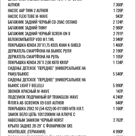
AUTHOR
7 360Р.
НАСОС AAP TWIN 2 AUTHOR
1 720Р.
НАСОС FLEXI TUBE M-WAVE
943Р.
БАГАЖНИК ЗАДНИЙ ЧЕРНЫЙ СD-20AC OSTAND
2 124Р.
БАГАЖНИК ЗАДНИЙ THINY
2 980Р.
БАГАЖНИК ЗАДНИЙ ЧЕРНЫЙ SCREW-ON II
2 791Р.
ВЕЛОКОМПЬЮТЕР VDO M1.1WL
3 940Р.
ПОКРЫШКА KENDA 20"Х1,75 K935 KHAN K-SHIELD
1 460Р.
ДЕРЖАТЕЛЬ СМАРТФОНА НА ВЫНОС РУЛЯ
2 190Р.
ДЕРЖАТЕЛЬ СМАРТФОНА НА РУЛЬ
1 105Р.
ПОКРЫШКА KENDA 26"Х 2,00 K878 KRISP
1 134Р.
СИДЕНЬЕ ДЕТСКОЕ "ПЕРЕДНЕЕ" УНИВЕРСАЛЬНОЕ НА
РАМУ/ВЫНОС
5 540Р.
СИДЕНЬЕ ДЕТСКОЕ "ПЕРЕДНЕЕ" УНИВЕРСАЛЬНОЕ НА
ВЫНОС LIGHT F BELLELLI
5 990Р.
ЗВОНОК КРАСНЫЙ M-WAVE
147Р.
ПОДСУМОК ПОДРАМНЫЙ BP TRIANGLEM-WAVE
4 240Р.
ФЛЯГА AB-SCREWON X9 0.8Л AUTHOR
640Р.
ПОКРЫШКА 29X2.10 (54-622) 00-011089 MTB H.R.T.
1 160Р.
ЗАМОК ВЕЛО ЦЕПЬ 10Х1200ММ НА КЛЮЧЕ С
НАВЕСНЫМ ЗАМКОМ ЧЕРНЫЙ HORST
2 762Р.
КРЫЛО ЗАДНЕЕ 28-29" С ФОНАРИКОМ SKS
NIGHTBLADE. (ГЕРМАНИЯ)
4 990Р.