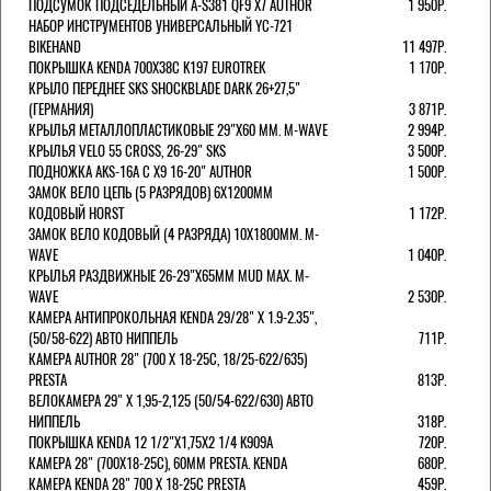
ПОДСУМОК ПОДСЕДЕЛЬНЫЙ A-S381 QF9 X7 AUTHOR
1 950Р.
НАБОР ИНСТРУМЕНТОВ УНИВЕРСАЛЬНЫЙ YC-721
BIKEHAND
11 497Р.
ПОКРЫШКА KENDA 700Х38С K197 EUROTREK
1 170Р.
КРЫЛО ПЕРЕДНЕЕ SKS SHOCKBLADE DARK 26+27,5"
(ГЕРМАНИЯ)
3 871Р.
КРЫЛЬЯ МЕТАЛЛОПЛАСТИКОВЫЕ 29"Х60 ММ. M-WAVE
2 994Р.
КРЫЛЬЯ VELO 55 CROSS, 26-29" SKS
3 500Р.
ПОДНОЖКА AKS-16A C X9 16-20" AUTHOR
1 500Р.
ЗАМОК ВЕЛО ЦЕПЬ (5 РАЗРЯДОВ) 6Х1200ММ
КОДОВЫЙ HORST
1 172Р.
ЗАМОК ВЕЛО КОДОВЫЙ (4 РАЗРЯДА) 10Х1800ММ. M-
WAVE
1 040Р.
КРЫЛЬЯ РАЗДВИЖНЫЕ 26-29"Х65ММ MUD MAX. M-
WAVE
2 530Р.
КАМЕРА АНТИПРОКОЛЬНАЯ KENDA 29/28" Х 1.9-2.35",
(50/58-622) АВТО НИППЕЛЬ
711Р.
КАМЕРА AUTHOR 28" (700 Х 18-25С, 18/25-622/635)
PRESTA
813Р.
ВЕЛОКАМЕРА 29" X 1,95-2,125 (50/54-622/630) АВТО
НИППЕЛЬ
318Р.
ПОКРЫШКА KENDA 12 1/2"Х1,75X2 1/4 K909A
720Р.
КАМЕРА 28" (700Х18-25С), 60ММ PRESTA. KENDA
680Р.
КАМЕРА KENDA 28" 700 Х 18-25С PRESTA
459Р.