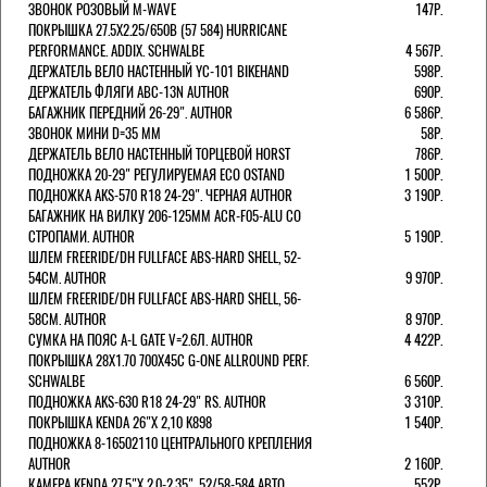
ЗВОНОК РОЗОВЫЙ M-WAVE
147Р.
ПОКРЫШКА 27.5X2.25/650B (57 584) HURRICANE
PERFORMANCE. ADDIX. SCHWALBE
4 567Р.
ДЕРЖАТЕЛЬ ВЕЛО НАСТЕННЫЙ YC-101 BIKEHAND
598Р.
ДЕРЖАТЕЛЬ ФЛЯГИ ABC-13N AUTHOR
690Р.
БАГАЖНИК ПЕРЕДНИЙ 26-29". AUTHOR
6 586Р.
ЗВОНОК МИНИ D=35 ММ
58Р.
ДЕРЖАТЕЛЬ ВЕЛО НАСТЕННЫЙ ТОРЦЕВОЙ HORST
786Р.
ПОДНОЖКА 20-29" РЕГУЛИРУЕМАЯ ECO OSTAND
1 500Р.
ПОДНОЖКА AKS-570 R18 24-29". ЧЕРНАЯ AUTHOR
3 190Р.
БАГАЖНИК НА ВИЛКУ 206-125ММ ACR-F05-ALU СО
СТРОПАМИ. AUTHOR
5 190Р.
ШЛЕМ FREERIDE/DH FULLFACE ABS-HARD SHELL, 52-
54СМ. AUTHOR
9 970Р.
ШЛЕМ FREERIDE/DH FULLFACE ABS-HARD SHELL, 56-
58СМ. AUTHOR
8 970Р.
СУМКА НА ПОЯС A-L GATE V=2.6Л. AUTHOR
4 422Р.
ПОКРЫШКА 28X1.70 700X45C G-ONE ALLROUND PERF.
SCHWALBE
6 560Р.
ПОДНОЖКА AKS-630 R18 24-29" RS. AUTHOR
3 310Р.
ПОКРЫШКА KENDA 26"Х 2,10 K898
1 540Р.
ПОДНОЖКА 8-16502110 ЦЕНТРАЛЬНОГО КРЕПЛЕНИЯ
AUTHOR
2 160Р.
КАМЕРА KENDA 27,5"Х 2.0-2.35", 52/58-584 АВТО
552Р.