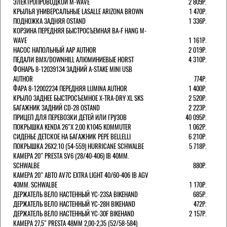
ЭЛЕКТРОПРОВОДКОЙ M-WAVE
2 809Р.
КРЫЛЬЯ УНИВЕРСАЛЬНЫЕ LASALLE ARIZONA BROWN
1 470Р.
ПОДНОЖКА ЗАДНЯЯ OSTAND
1 336Р.
КОРЗИНА ПЕРЕДНЯЯ БЫСТРОСЪЕМНАЯ BA-F HANG M-
WAVE
1 161Р.
НАСОС НАПОЛЬНЫЙ AAP AUTHOR
2 019Р.
ПЕДАЛИ BMX/DOWNHILL АЛЮМИНИЕВЫЕ HORST
4 310Р.
ФОНАРЬ 8-12039134 ЗАДНИЙ A-STAKE MINI USB
AUTHOR
774Р.
ФАРА 8-12002234 ПЕРЕДНЯЯ LUMINA AUTHOR
1 400Р.
КРЫЛО ЗАДНЕЕ БЫСТРОСЪЕМНОЕ X-TRA-DRY XL SKS
2 520Р.
БАГАЖНИК ЗАДНИЙ CD-28 OSTAND
2 223Р.
ПРИЦЕП ДЛЯ ПЕРЕВОЗКИ ДЕТЕЙ ИЛИ ГРУЗОВ
40 095Р.
ПОКРЫШКА KENDA 26"Х 2,00 K1045 KOMMUTER
1 062Р.
СИДЕНЬЕ ДЕТСКОЕ НА БАГАЖНИК PEPE BELLELLI
6 210Р.
ПОКРЫШКА 26X2.10 (54-559) HURRICANE SCHWALBE
5 718Р.
КАМЕРА 20" PRESTA SV6 (28/40-406) IB 40MM.
SCHWALBE
880Р.
КАМЕРА 20" АВТО AV7C EXTRA LIGHT 40/60-406 IB AGV
40MM. SCHWALBE
1 170Р.
ДЕРЖАТЕЛЬ ВЕЛО НАСТЕННЫЙ YC-23SA BIKEHAND
685Р.
ДЕРЖАТЕЛЬ ВЕЛО НАСТЕННЫЙ YC-28H BIKEHAND
472Р.
ДЕРЖАТЕЛЬ ВЕЛО НАСТЕННЫЙ YC-30F BIKEHAND
2 157Р.
КАМЕРА 27,5" PRESTA 48ММ 2,00-2,35 (52/58-584)