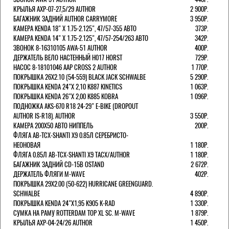
КРЫЛЬЯ AXP-07-27,5/29 AUTHOR
2 900Р.
БАГАЖНИК ЗАДНИЙ AUTHOR CARRYMORE
3 950Р.
КАМЕРА KENDA 18" Х 1.75-2.125", 47/57-355 АВТО
373Р.
КАМЕРА KENDA 14" Х 1.75-2.125", 47/57-254/263 АВТО
342Р.
ЗВОНОК 8-16310105 AWA-51 AUTHOR
400Р.
ДЕРЖАТЕЛЬ ВЕЛО НАСТЕННЫЙ H017 HORST
729Р.
НАСОС 8-18101046 AAP CROSS 2 AUTHOR
1 770Р.
ПОКРЫШКА 26X2.10 (54-559) BLACK JACK SCHWALBE
5 290Р.
ПОКРЫШКА KENDA 24"Х 2,10 K887 KINETICS
1 063Р.
ПОКРЫШКА KENDA 26"Х 2,00 K885 KOBRA
1 096Р.
ПОДНОЖКА AKS-670 R18 24-29" E-BIKE (DROPOUT
AUTHOR IS-R18). AUTHOR
3 550Р.
КАМЕРА 200Х50 АВТО НИППЕЛЬ
200Р.
ФЛЯГА AB-TCX-SHANTI X9 0.85Л СЕРЕБРИСТО-
НЕОНОВАЯ
1 180Р.
ФЛЯГА 0.85Л AB-TCX-SHANTI X9 TACX/AUTHOR
1 180Р.
БАГАЖНИК ЗАДНИЙ CD-15B OSTAND
2 672Р.
ДЕРЖАТЕЛЬ ФЛЯГИ M-WAVE
402Р.
ПОКРЫШКА 29X2.00 (50-622) HURRICANE GREENGUARD.
SCHWALBE
4 890Р.
ПОКРЫШКА KENDA 24"Х1,95 K905 K-RAD
1 330Р.
СУМКА НА РАМУ ROTTERDAM TOP XL SC. M-WAVE
1 879Р.
КРЫЛЬЯ AXP-04-24/26 AUTHOR
1 450Р.