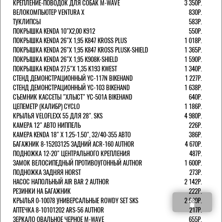
КРЕПЛЕНИЕ-ПОВОДОК ДЛЯ СОБАК M-WAVE
3 350Р.
ВЕЛОКОМПЬЮТЕР VENTURA Х
830Р.
ТУКЛИПСЫ
583Р.
ПОКРЫШКА KENDA 10"Х2,00 K912
550Р.
ПОКРЫШКА KENDA 26"Х 1,95 K847 KROSS PLUS
1 018Р.
ПОКРЫШКА KENDA 26"Х 1,95 K847 KROSS PLUSK-SHIELD
1 365Р.
ПОКРЫШКА KENDA 26"Х 1,95 K908K-SHIELD
1 590Р.
ПОКРЫШКА KENDA 27,5"Х 1,35 K193 KWEST
1 340Р.
СТЕНД ДЕМОНСТРАЦИОННЫЙ YC-117N BIKEHAND
1 227Р.
СТЕНД ДЕМОНСТРАЦИОННЫЙ YC-103 BIKEHAND
1 638Р.
СЪЕМНИК КАССЕТЫ "ХЛЫСТ" YC-501A BIKEHAND
640Р.
ЦЕПЕМЕТР (КАЛИБР) CYCLO
1 186Р.
КРЫЛЬЯ VELOFLEXX 55 ДЛЯ 28". SKS
4 980Р.
КАМЕРА 12" АВТО НИППЕЛЬ
226Р.
КАМЕРА KENDA 18" Х 1.25-1.50", 32/40-355 АВТО
386Р.
БАГАЖНИК 8-15203125 ЗАДНИЙ ACR-160 AUTHOR
4 670Р.
ПОДНОЖКА 12-20" ЦЕНТРАЛЬНОГО КРЕПЛЕНИЯ
487Р.
ЗАМОК ВЕЛОСИПЕДНЫЙ ПРОТИВОУГОННЫЙ AUTHOR
1 600Р.
ПОДНОЖКА ЗАДНЯЯ HORST
273Р.
НАСОС НАПОЛЬНЫЙ AIR BAR 2 AUTHOR
2 142Р.
РЕЗИНКИ НА БАГАЖНИК
222Р.
КРЫЛЬЯ 0-10078 УНИВЕРСАЛЬНЫЕ ROWDY SET SKS
2 680Р.
АПТЕЧКА 8-10101202 ARS-56 AUTHOR
217Р.
ЗЕРКАЛО ОВАЛЬНОЕ ЧЕРНОЕ M-WAVE
655Р.