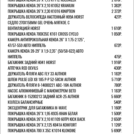
ПОКРЫШКА KENDA 26"Х 2,10 K1052 KRANIUM
1 382Р.
ПОКРЫШКА KENDA 26"Х 2,30 K1016 KINIPTION
2 372Р.
ДЕРЖАТЕЛЬ ВЕЛОСИПЕДА НАСТЕННЫЙ H09A HORST
427Р.
СЕДЛО 270Х158ММ GEL ОЧЕНЬ МЯГКОЕ. С
ВЕНТИЛЯЦИЕЙ HORST
1 610Р.
ПОКРЫШКА KENDA 700Х35С K161 CROSS CYCLO
1 050Р.
КАМЕРА АНТИПРОКОЛЬНАЯ KENDA 26" Х 1.75-2.125",
47/57-559 АВТО НИППЕЛЬ
672Р.
КАМЕРА KENDA 28-29" Х 1,9-2,35" (50/58-622) АВТО
НИППЕЛЬ
475Р.
БАГАЖНИК ЗАДНИЙ H041 HORST
1 916Р.
АПТЕЧКА RED DEVILS
430Р.
ДЕРЖАТЕЛЬ ФЛЯГИ АВС FLY 33 AUTHOR
1 182Р.
ШЛЕМ PULSE LED X8 185 Р-Р 52-58СМ AUTHOR
5 710Р.
ДЕРЖАТЕЛЬ ФЛЯГИ 8-14000221 ABC-16N AUTHOR
780Р.
НАСОС АЛЮМИНИЕВЫЙ С МАНОМЕТРОМ BETO
1 183Р.
БАГАЖНИК 8-15200213 ЗАДНИЙ ACR-25 AUTHOR
5 660Р.
КОЛЕСА БАЛАНСИРНЫЕ
540Р.
ЭКСЦЕНТРИК ДЛЯ БАГАЖНИКА M-WAVE
1 160Р.
ПОКРЫШКА KENDA 26"Х 1,95 K935 KHAN БЕЛАЯ
1 500Р.
ПОКРЫШКА KENDA 26"Х 2,10 K1109 60TPI KICK BACK
2 650Р.
ПОКРЫШКА KENDA 26"Х 2,125 K841A KOMFORT
1 126Р.
ПОКРЫШКА KENDA 700 Х 35С К1014 KLONDIKE
5 690Р.