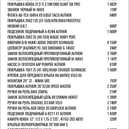
ПОКРЫШКА KENDA 27,5"Х 2,10K1080 SLANT SIX PRO
1 682Р.
ЗВОНОК ЧЕРНЫЙ M-WAVE
170Р.
ФЛЯГА AB-TCX-SHIVA X9 0.85Л TACX/AUTHOR
640Р.
ПОКРЫШКА 26X2.125 (57-559) MTB/BMX/FREESTYLE
НИЗКИЙ H.R.T.
880Р.
ПОДСУМОК ПОДРАМНЫЙ A-R244 AUTHOR
1 600Р.
ПОКРЫШКА 26X2.35 (60-559) MAGIC MARY PERF,
BIKEPARK B/B HS447 ADDIX 20D2EPI SCHWALBE
4 150Р.
ЦЕПЕМЕТР (КАЛИБР) YC-503 BIKEHAND 6-14503
248Р.
ЗАМОК ВЕЛОСИПЕДНЫЙ ПРОТИВОУГОННЫЙ AUTHOR
2 760Р.
ЗАМОК ВЕЛОСИПЕДНЫЙ ПРОТИВОУГОННЫЙ M-WAVE
1 147Р.
НАСОС 8-18101024 AAP PUMPER AUTHOR
610Р.
ПОКРЫШКА 16X1.75 (47-305) ROAD CRUISER SCHWALBE
1 560Р.
КРЕПЕЖ ДЛЯ ПЕРЕДНЕГО КРЫЛА НА ВИЛКУ VELO 65
MOUNTAIN 29" 37 - 40ММ SKS
793Р.
ПОКРЫШКА AUTHOR 26"Х2,00 SPEED MASTER
2 250Р.
РУЧКИ НА РУЛЬ BMX (ПАРА)
214Р.
ЗАМОК ВЕЛОCИПЕДНЫЙ ЦЕПЬ 8Х1200ММ HORST
1 390Р.
РУЧКИ НА РУЛЬ ERGOGEL D3 BAR VELO
2 740Р.
РУЧКИ НА РУЛЬ AGR ERGO 20 GRIPLOCK AUTHOR
2 190Р.
ПОДСУМОК ПОДРАМНЫЙ A-R211 X7 AUTHOR
1 430Р.
КАМЕРА KENDA 12" 1/2 Х 1.75-2.125", 47/62-203 АВТО
320Р.
КРЫЛЬЯ ПОЛНОРАЗМЕРНЫЕ 26"Х60 ММ С