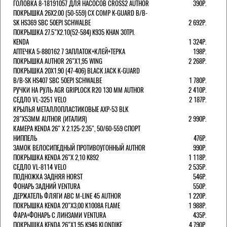
ГОЛОВКА 8-18191057 ДЛЯ НАСОСОВ CROSS2 AUTHOR
390Р.
ПОКРЫШКА 26X2.00 (50-559) CX COMP K-GUARD B/B-
SK HS369 SBC 50EPI SCHWALBE
2 692Р.
ПОКРЫШКА 27.5"Х2.10(52-584) K935 KHAN 30TPI.
KENDA
1 324Р.
АПТЕЧКА 5-880162 7 ЗАПЛАТОК+КЛЕЙ+ТЕРКА
198Р.
ПОКРЫШКА AUTHOR 26"Х1,95 WING
2 268Р.
ПОКРЫШКА 20X1.90 (47-406) BLACK JACK K-GUARD
B/B-SK HS407 SBC 50EPI SCHWALBE
1 780Р.
РУЧКИ НА РУЛЬ AGR GRIPLOCK R20 130 ММ AUTHOR
2 410Р.
СЕДЛО VL-3251 VELO
2 187Р.
КРЫЛЬЯ МЕТАЛЛОПЛАСТИКОВЫЕ AXP-53 BLK
28"Х53ММ AUTHOR (ИТАЛИЯ)
2 990Р.
КАМЕРА KENDA 26" Х 2.125-2.35", 50/60-559 СПОРТ
НИППЕЛЬ
476Р.
ЗАМОК ВЕЛОСИПЕДНЫЙ ПРОТИВОУГОННЫЙ AUTHOR
990Р.
ПОКРЫШКА KENDA 26"Х 2,10 K892
1 118Р.
СЕДЛО VL-8114 VELO
2 535Р.
ПОДНОЖКА ЗАДНЯЯ HORST
546Р.
ФОНАРЬ ЗАДНИЙ VENTURA
550Р.
ДЕРЖАТЕЛЬ ФЛЯГИ АВС M-LINE 45 AUTHOR
1 220Р.
ПОКРЫШКА KENDA 20"Х3,00 K1008A FLAME
1 988Р.
ФАРА+ФОНАРЬ С ЛИНЗАМИ VENTURA
435Р.
ПОКРЫШКА KENDA 26"Х1,95 K946 KLONDIKE
4 790Р.