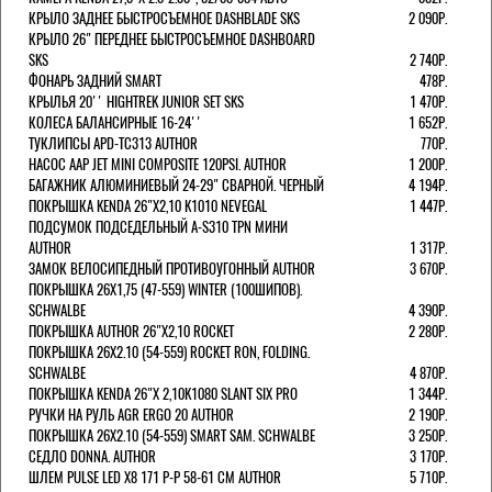
КРЫЛО ЗАДНЕЕ БЫСТРОСЪЕМНОЕ DASHBLADE SKS
2 090Р.
КРЫЛО 26" ПЕРЕДНЕЕ БЫСТРОСЪЕМНОЕ DASHBOARD
SKS
2 740Р.
ФОНАРЬ ЗАДНИЙ SMART
478Р.
КРЫЛЬЯ 20'' HIGHTREK JUNIOR SET SKS
1 470Р.
КОЛЕСА БАЛАНСИРНЫЕ 16-24''
1 652Р.
ТУКЛИПСЫ APD-TC313 AUTHOR
770Р.
НАСОС AAP JET MINI COMPOSITE 120PSI. AUTHOR
1 200Р.
БАГАЖНИК АЛЮМИНИЕВЫЙ 24-29" СВАРНОЙ. ЧЕРНЫЙ
4 194Р.
ПОКРЫШКА KENDA 26"Х2,10 K1010 NEVEGAL
1 447Р.
ПОДСУМОК ПОДСЕДЕЛЬНЫЙ A-S310 TPN МИНИ
AUTHOR
1 317Р.
ЗАМОК ВЕЛОСИПЕДНЫЙ ПРОТИВОУГОННЫЙ AUTHOR
3 670Р.
ПОКРЫШКА 26X1,75 (47-559) WINTER (100ШИПОВ).
SCHWALBE
4 390Р.
ПОКРЫШКА AUTHOR 26"Х2,10 ROCKET
2 280Р.
ПОКРЫШКА 26X2.10 (54-559) ROCKET RON, FOLDING.
SCHWALBE
4 870Р.
ПОКРЫШКА KENDA 26"Х 2,10K1080 SLANT SIX PRO
1 344Р.
РУЧКИ НА РУЛЬ AGR ERGO 20 AUTHOR
2 190Р.
ПОКРЫШКА 26X2.10 (54-559) SMART SAM. SCHWALBE
3 250Р.
СЕДЛО DONNA. AUTHOR
3 170Р.
ШЛЕМ PULSE LED X8 171 Р-Р 58-61 СМ AUTHOR
5 710Р.