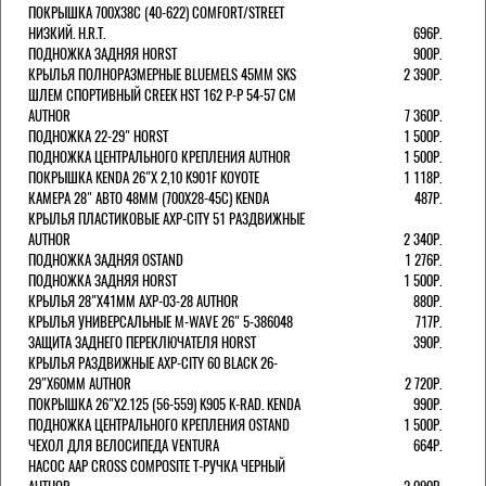
ПОКРЫШКА 700X38С (40-622) COMFORT/STREET
НИЗКИЙ. H.R.T.
696Р.
ПОДНОЖКА ЗАДНЯЯ HORST
900Р.
КРЫЛЬЯ ПОЛНОРАЗМЕРНЫЕ BLUEMELS 45MM SKS
2 390Р.
ШЛЕМ СПОРТИВНЫЙ CREEK HST 162 Р-Р 54-57 СМ
AUTHOR
7 360Р.
ПОДНОЖКА 22-29" HORST
1 500Р.
ПОДНОЖКА ЦЕНТРАЛЬНОГО КРЕПЛЕНИЯ AUTHOR
1 500Р.
ПОКРЫШКА KENDA 26"Х 2,10 K901F KOYOTE
1 118Р.
КАМЕРА 28" АВТО 48ММ (700Х28-45С) KENDA
487Р.
КРЫЛЬЯ ПЛАСТИКОВЫЕ AXP-CITY 51 РАЗДВИЖНЫЕ
AUTHOR
2 340Р.
ПОДНОЖКА ЗАДНЯЯ OSTAND
1 276Р.
ПОДНОЖКА ЗАДНЯЯ HORST
1 500Р.
КРЫЛЬЯ 28"Х41ММ AXP-03-28 AUTHOR
880Р.
КРЫЛЬЯ УНИВЕРСАЛЬНЫЕ M-WAVE 26" 5-386048
717Р.
ЗАЩИТА ЗАДНЕГО ПЕРЕКЛЮЧАТЕЛЯ HORST
390Р.
КРЫЛЬЯ РАЗДВИЖНЫЕ AXP-CITY 60 BLACK 26-
29"Х60ММ AUTHOR
2 720Р.
ПОКРЫШКА 26"Х2.125 (56-559) K905 K-RAD. KENDA
990Р.
ПОДНОЖКА ЦЕНТРАЛЬНОГО КРЕПЛЕНИЯ OSTAND
1 500Р.
ЧЕХОЛ ДЛЯ ВЕЛОСИПЕДА VENTURA
664Р.
НАСОС AAP CROSS COMPOSITE Т-РУЧКА ЧЕРНЫЙ