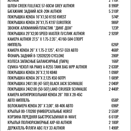
AUTHOR
2 110Р.
ШЛЕМ CREEK FULLFACE 57-60СМ GREY AUTHOR
8 990Р.
БАГАЖНИК ЗАДНИЙ ACR-20N AUTHOR
5 310Р.
ПОКРЫШКА KENDA 16"Х1,50 K193 KWEST
574Р.
ПОКРЫШКА KENDA 26"Х1,75 K197 EUROTREK
986Р.
ЗВОНОК АЛЮМИНИЙ/ПЛАСТИК "ДИНГ-ДОН"
123Р.
ПОКРЫШКА 29"Х2,00 SPEED MASTER П/СЛИК AUTHOR
2 920Р.
КАМЕРА AUTHOR 27,5" Х 1.75-2.35", 47/60-584 СПОРТ
НИППЕЛЬ
626Р.
КАМЕРА KENDA 26" Х 1.75-2.125", 47/57-559 АВТО
468Р.
ФОНАРЬ ЗАДНИЙ 8-12039220 CYCLONE
390Р.
КОЛЕСА ЗАПАСНЫЕ БАЛАНСИРНЫЕ (ПАРА)
166Р.
CУМКА-ЧЕХОЛ НА РАМУ A-R255 TANK BAG MPP AUTHOR
2 630Р.
ПОКРЫШКА KENDA 26"Х 2,10 K848
1 098Р.
ПОКРЫШКА KENDA 26"Х 2,125 K50 60TPI
1 689Р.
ПОКРЫШКА 24X1.90 (47-507) BLACK JACK SCHWALBE
2 040Р.
ПОКРЫШКА 24X2.00 (50-507) LAND CRUISER SCHWALBE
2 440Р.
КАМЕРА АНТИПРОКОЛЬНАЯ KENDA 28" 700 Х 28-45C
АВТО НИППЕЛЬ
658Р.
ВЕЛОКАМЕРА KENDA 20" Х 3,00", 68-406 АВТО
696Р.
КРЫЛЬЯ 00-170280 УНИВЕРСАЛЬНЫЕ HORST
2 550Р.
КОРЗИНА ПЕРЕДНЯЯ БЫСТРОСЪЕМНАЯ M-WAVE
6 610Р.
КРЫЛЬЯ ПОЛНОРАЗМЕРНЫЕ AXP-60 AUTHOR
2 180Р.
ДЕРЖАТЕЛЬ ФЛЯГИ АВС FLY 33 AUTHOR
1 490Р.