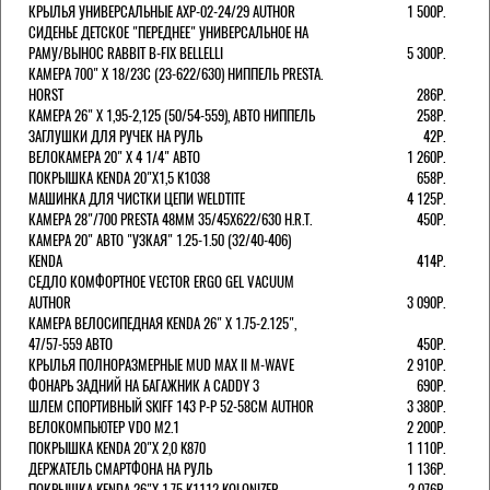
КРЫЛЬЯ УНИВЕРСАЛЬНЫЕ AXP-02-24/29 AUTHOR
1 500Р.
СИДЕНЬЕ ДЕТСКОЕ "ПЕРЕДНЕЕ" УНИВЕРСАЛЬНОЕ НА
РАМУ/ВЫНОС RABBIT B-FIX BELLELLI
5 300Р.
КАМЕРА 700" Х 18/23C (23-622/630) НИППЕЛЬ PRESTA.
HORST
286Р.
КАМЕРА 26" X 1,95-2,125 (50/54-559), АВТО НИППЕЛЬ
258Р.
ЗАГЛУШКИ ДЛЯ РУЧЕК НА РУЛЬ
42Р.
ВЕЛОКАМЕРА 20" Х 4 1/4" АВТО
1 260Р.
ПОКРЫШКА KENDA 20"Х1,5 K1038
658Р.
МАШИНКА ДЛЯ ЧИСТКИ ЦЕПИ WELDTITE
4 125Р.
КАМЕРА 28"/700 PRESTA 48ММ 35/45Х622/630 H.R.T.
450Р.
КАМЕРА 20" АВТО "УЗКАЯ" 1.25-1.50 (32/40-406)
KENDA
414Р.
СЕДЛО КОМФОРТНОЕ VECTOR ERGO GEL VACUUM
AUTHOR
3 090Р.
КАМЕРА ВЕЛОСИПЕДНАЯ KENDA 26" Х 1.75-2.125",
47/57-559 АВТО
450Р.
КРЫЛЬЯ ПОЛНОРАЗМЕРНЫЕ MUD MAX II M-WAVE
2 910Р.
ФОНАРЬ ЗАДНИЙ НА БАГАЖНИК A CADDY 3
690Р.
ШЛЕМ СПОРТИВНЫЙ SKIFF 143 Р-Р 52-58СМ AUTHOR
3 380Р.
ВЕЛОКОМПЬЮТЕР VDO M2.1
2 200Р.
ПОКРЫШКА KENDA 20"Х 2,0 K870
1 110Р.
ДЕРЖАТЕЛЬ СМАРТФОНА НА РУЛЬ
1 136Р.
ПОКРЫШКА KENDA 26"Х 1,75 K1112 KOLONIZER
2 076Р.