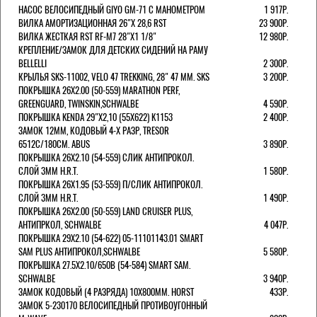
НАСОС ВЕЛОСИПЕДНЫЙ GIYO GM-71 С МАНОМЕТРОМ
1 917Р.
ВИЛКА АМОРТИЗАЦИОННАЯ 26"Х 28,6 RST
23 900Р.
ВИЛКА ЖЕСТКАЯ RST RF-M7 28"Х1 1/8"
12 980Р.
КРЕПЛЕНИЕ/ЗАМОК ДЛЯ ДЕТСКИХ СИДЕНИЙ НА РАМУ
BELLELLI
2 300Р.
КРЫЛЬЯ SKS-11002, VELO 47 TREKKING, 28" 47 ММ. SKS
3 200Р.
ПОКРЫШКА 26X2.00 (50-559) MARATHON PERF,
GREENGUARD, TWINSKIN,SCHWALBE
4 590Р.
ПОКРЫШКА KENDA 29"Х2,10 (55X622) K1153
2 400Р.
ЗАМОК 12ММ, КОДОВЫЙ 4-Х РАЗР, TRESOR
6512C/180СМ. ABUS
3 890Р.
ПОКРЫШКА 26X2.10 (54-559) СЛИК АНТИПРОКОЛ.
СЛОЙ 3ММ H.R.T.
1 580Р.
ПОКРЫШКА 26X1.95 (53-559) П/СЛИК АНТИПРОКОЛ.
СЛОЙ 3ММ H.R.T.
1 490Р.
ПОКРЫШКА 26X2.00 (50-559) LAND CRUISER PLUS,
АНТИПРКОЛ, SCHWALBE
4 047Р.
ПОКРЫШКА 29X2.10 (54-622) 05-11101143.01 SMART
SAM PLUS АНТИПРОКОЛ,SCHWALBE
5 580Р.
ПОКРЫШКА 27.5X2.10/650B (54-584) SMART SAM.
SCHWALBE
3 940Р.
ЗАМОК КОДОВЫЙ (4 РАЗРЯДА) 10Х800ММ. HORST
433Р.
ЗАМОК 5-230170 ВЕЛОСИПЕДНЫЙ ПРОТИВОУГОННЫЙ