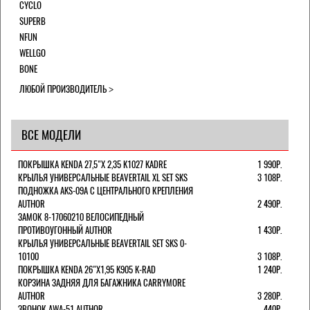
CYCLO
SUPERB
NFUN
WELLGO
BONE
ЛЮБОЙ ПРОИЗВОДИТЕЛЬ
ВСЕ МОДЕЛИ
ПОКРЫШКА KENDA 27,5"Х 2,35 K1027 KADRE
1 990Р.
КРЫЛЬЯ УНИВЕРСАЛЬНЫЕ BEAVERTAIL XL SET SKS
3 108Р.
ПОДНОЖКА AKS-09A C ЦЕНТРАЛЬНОГО КРЕПЛЕНИЯ
AUTHOR
2 490Р.
ЗАМОК 8-17060210 ВЕЛОСИПЕДНЫЙ
ПРОТИВОУГОННЫЙ AUTHOR
1 430Р.
КРЫЛЬЯ УНИВЕРСАЛЬНЫЕ BEAVERTAIL SET SKS 0-
10100
3 108Р.
ПОКРЫШКА KENDA 26"Х1,95 K905 K-RAD
1 240Р.
КОРЗИНА ЗАДНЯЯ ДЛЯ БАГАЖНИКА CARRYMORE
AUTHOR
3 280Р.
ЗВОНОК AWA-51 AUTHOR
440Р.