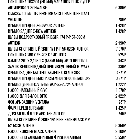
ПОКРЫШКА 26X2.00 (50-559) MARATHON PLUS, СУПЕР
АНТИПРОКОЛ, SCHWALBE
6 390Р.
СМАЗКА 100МЛ TF2 PERFORMANCE CHAIN LUBRICANT
WELDTITE
786Р.
КРЫЛО ПЕРЕДНЕЕ X-BOW QR. AUTHOR
1 428Р.
КРЫЛО ЗАДНЕЕ X-BOW AUTHOR
1 428Р.
ШЛЕМ ПОДРОСТКОВЫЙ TRIGGER 174 Р-Р 54-58СМ
AUTHOR
2 990Р.
ШЛЕМ СПОРТИВНЫЙ SKIFF 171 Р-Р 58-62СМ AUTHOR
7 070Р.
ПОКРЫШКА 280 X 65-203 СЛИК. HOTA
525Р.
КАМЕРА 26" X 2,125-2,3 (54/58-559), АВТО НИППЕЛЬ
343Р.
ЗАМОК ВЕЛОСИПЕДНЫЙ ПРОТИВОУГОННЫЙ M-WAVE
830Р.
КРЫЛО ЗАДНЕЕ БЫСТРОСЪЕМНОЕ X-BLADE SKS
3 871Р.
КРЫЛО ПЕРЕДНЕЕ БЫСТРОСЪЕМНОЕ SHOCKBLADE SKS
3 871Р.
КРЫЛЬЯ УНИВЕРСАЛЬНЫЕ AXP-65-20/24 AUTHOR
1 222Р.
НАСОС НАПОЛЬНЫЙ GIYO
1 670Р.
НАСОС ДЛЯ ВИЛОК ВЕТО
2 822Р.
ФОНАРЬ ЗАДНИЙ VENTURA
237Р.
ФАРА ПЕРЕДНЯЯ SMART
1 425Р.
ДЕРЖАТЕЛЬ ФЛЯГИ ABC-16N AUTHOR
740Р.
ШЛЕМ СПОРТИВНЫЙ SKIFF 191 PINK-NEON/BLACK Р-Р
52-58СМ AUTHOR
5 350Р.
НАСОС BOOSTER BLACK AUTHOR
2 109Р.
НАСОС BETO АЛЮМИНИЕВЫЙ ФРЕЗЕРОВАННЫЙ
3 550Р.