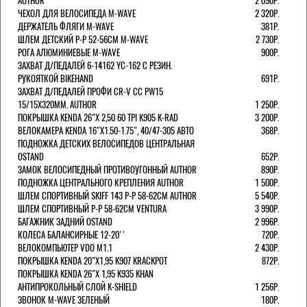
AUTHOR
2 090Р.
ЧЕХОЛ ДЛЯ ВЕЛОСИПЕДА M-WAVE
2 320Р.
ДЕРЖАТЕЛЬ ФЛЯГИ M-WAVE
381Р.
ШЛЕМ ДЕТСКИЙ Р-Р 52-56СМ M-WAVE
2 730Р.
РОГА АЛЮМИНИЕВЫЕ M-WAVE
900Р.
ЗАХВАТ Д/ПЕДАЛЕЙ 6-14162 YC-162 С РЕЗИН.
РУКОЯТКОЙ BIKEHAND
691Р.
ЗАХВАТ Д/ПЕДАЛЕЙ ПРОФИ CR-V CC PW15
15/15X320ММ. AUTHOR
1 250Р.
ПОКРЫШКА KENDA 26"Х 2,50 60 TPI K905 K-RAD
3 200Р.
ВЕЛОКАМЕРА KENDA 16"Х1.50-1.75", 40/47-305 АВТО
368Р.
ПОДНОЖКА ДЕТСКИХ ВЕЛОСИПЕДОВ ЦЕНТРАЛЬНАЯ
OSTAND
652Р.
ЗАМОК ВЕЛОСИПЕДНЫЙ ПРОТИВОУГОННЫЙ AUTHOR
890Р.
ПОДНОЖКА ЦЕНТРАЛЬНОГО КРЕПЛЕНИЯ AUTHOR
1 500Р.
ШЛЕМ СПОРТИВНЫЙ SKIFF 143 Р-Р 58-62СМ AUTHOR
5 540Р.
ШЛЕМ СПОРТИВНЫЙ Р-Р 58-62СМ VENTURA
3 990Р.
БАГАЖНИК ЗАДНИЙ OSTAND
2 996Р.
КОЛЕСА БАЛАНСИРНЫЕ 12-20''
720Р.
ВЕЛОКОМПЬЮТЕР VDO M1.1
2 430Р.
ПОКРЫШКА KENDA 20"Х1,95 K907 KRACKPOT
872Р.
ПОКРЫШКА KENDA 26"Х 1,95 K935 KHAN
АНТИПРОКОЛЬНЫЙ СЛОЙ K-SHIELD
1 256Р.
ЗВОНОК M-WAVE ЗЕЛЕНЫЙ
180Р.