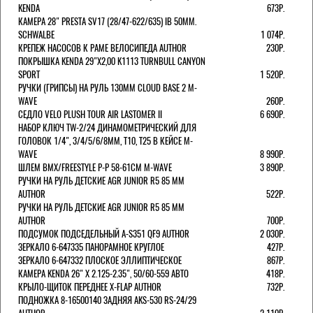
KENDA
673Р.
КАМЕРА 28" PRESTA SV17 (28/47-622/635) IB 50MM.
SCHWALBE
1 074Р.
КРЕПЕЖ НАСОСОВ К РАМЕ ВЕЛОСИПЕДА AUTHOR
230Р.
ПОКРЫШКА KENDA 29"Х2,00 K1113 TURNBULL CANYON
SPORT
1 520Р.
РУЧКИ (ГРИПСЫ) НА РУЛЬ 130ММ CLOUD BASE 2 M-
WAVE
260Р.
СЕДЛО VELO PLUSH TOUR AIR LASTOMER II
6 690Р.
НАБОР КЛЮЧ TW-2/24 ДИНАМОМЕТРИЧЕСКИЙ ДЛЯ
ГОЛОВОК 1/4", 3/4/5/6/8ММ, T10, T25 В КЕЙСЕ M-
WAVE
8 990Р.
ШЛЕМ ВМХ/FREESTYLE Р-Р 58-61СМ M-WAVE
3 890Р.
РУЧКИ НА РУЛЬ ДЕТСКИЕ AGR JUNIOR R5 85 ММ
AUTHOR
522Р.
РУЧКИ НА РУЛЬ ДЕТСКИЕ AGR JUNIOR R5 85 ММ
AUTHOR
700Р.
ПОДСУМОК ПОДСЕДЕЛЬНЫЙ A-S351 QF9 AUTHOR
2 030Р.
ЗЕРКАЛО 6-647335 ПАНОРАМНОЕ КРУГЛОЕ
427Р.
ЗЕРКАЛО 6-647332 ПЛОСКОЕ ЭЛЛИПТИЧЕСКОЕ
867Р.
КАМЕРА KENDA 26" Х 2.125-2.35", 50/60-559 АВТО
418Р.
КРЫЛО-ЩИТОК ПЕРЕДНЕЕ X-FLAP AUTHOR
732Р.
ПОДНОЖКА 8-16500140 ЗАДНЯЯ AKS-530 RS-24/29