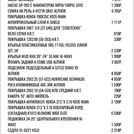
НАСОС GP-993 С МАНОМЕТРОМ 80PSI/100PSI. GIYO
1 390Р.
СУМКА НА РУЛЬ A-H721N QRX7 AUTHOR
6 705Р.
ПОКРЫШКА KENDA 700Х35С K935 KHAN
АНТИПРОКОЛЬНЫЙ СЛОЙ K-SHIELD
1 111Р.
ПОКРЫШКА 24X1 3/8 (37-540) ДЛЯ "СОВЕТСКИХ"
ВЕЛО СЕРАЯ H.R.T.
810Р.
ПОКРЫШКА 12X2.00 (50-203) H.R.T.
338Р.
КРЫЛЬЯ ПЛАСТИКАТОВЫЕ SKS-11165, VELO55 JUNIOR
SET, 24"
2 230Р.
КРЫЛЬЯ MUD MAX 20"-24" 55 ММ. M-WAVE
1 990Р.
ФОНАРЬ ЗАДНИЙ A-STAKE USB AUTHOR
2 007Р.
ПОДСУМОК ПОДСЕДЕЛЬНЫЙ A-S3152 SUMO X9
AUTHOR
4 050Р.
ПОКРЫШКА 29X2.25 (57-622) HURRICANE SCHWALBE
4 050Р.
РОГА АЛЮМИНИЕВЫЕ ABE-30N AUTHOR
1 590Р.
ПОКРЫШКА 26X2.10 (54-559) MTB СРЕДНИЙ H.R.T.
790Р.
КАМЕРА 10" АВТО НИППЕЛЬ
226Р.
ПОКРЫШКА АНТИПОКОЛ. KENDA 27,5"Х 2,10 K935 KHAN
2 190Р.
ПОКРЫШКА KENDA 27,5"Х 2,10 КЕВЛАРОВЫЙ КОРД
(СКЛАДНАЯ) K1013 KLONDIKE WIDE ELITE
6 590Р.
ПОДНОЖКА 24-29" ЦЕНТРАЛЬНОГО КРЕПЛЕНИЯ M-
WAVE
1 500Р.
СЕДЛО VL-6221 VELO
2 314Р.