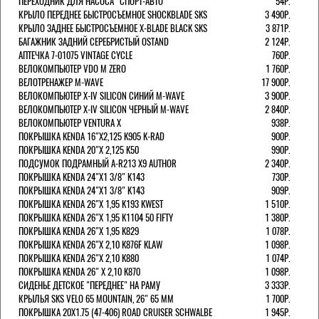
ПЕРЕХОДНИК ДЛЯ НАСОСА "СПОРТ-АВТО"
54Р.
КРЫЛО ПЕРЕДНЕЕ БЫСТРОСЪЕМНОЕ SHOCKBLADE SKS
3 490Р.
КРЫЛО ЗАДНЕЕ БЫСТРОСЪЕМНОЕ X-BLADE BLACK SKS
3 871Р.
БАГАЖНИК ЗАДНИЙ СЕРЕБРИСТЫЙ OSTAND
2 124Р.
АПТЕЧКА 7-01075 VINTAGE CYCLE
760Р.
ВЕЛОКОМПЬЮТЕР VDO M ZERO
1 760Р.
ВЕЛОТРЕНАЖЕР M-WAVE
17 900Р.
ВЕЛОКОМПЬЮТЕР X-IV SILICON СИНИЙ M-WAVE
3 900Р.
ВЕЛОКОМПЬЮТЕР X-IV SILICON ЧЕРНЫЙ M-WAVE
2 840Р.
ВЕЛОКОМПЬЮТЕР VENTURA Х
938Р.
ПОКРЫШКА KENDA 16"Х2,125 K905 K-RAD
900Р.
ПОКРЫШКА KENDA 20"Х 2,125 K50
990Р.
ПОДСУМОК ПОДРАМНЫЙ A-R213 X9 AUTHOR
2 340Р.
ПОКРЫШКА KENDA 24"Х1 3/8" K143
730Р.
ПОКРЫШКА KENDA 24"Х1 3/8" K143
909Р.
ПОКРЫШКА KENDA 26"Х 1,95 K193 KWEST
1 510Р.
ПОКРЫШКА KENDA 26"Х 1,95 K1104 50 FIFTY
1 380Р.
ПОКРЫШКА KENDA 26"Х 1,95 K829
1 078Р.
ПОКРЫШКА KENDA 26"Х 2,10 K876F KLAW
1 098Р.
ПОКРЫШКА KENDA 26"Х 2,10 K880
1 074Р.
ПОКРЫШКА KENDA 26" Х 2,10 K870
1 098Р.
СИДЕНЬЕ ДЕТСКОЕ "ПЕРЕДНЕЕ" НА РАМУ
3 333Р.
КРЫЛЬЯ SKS VELO 65 MOUNTAIN, 26" 65 ММ
1 700Р.
ПОКРЫШКА 20X1.75 (47-406) ROAD CRUISER SCHWALBE
1 945Р.