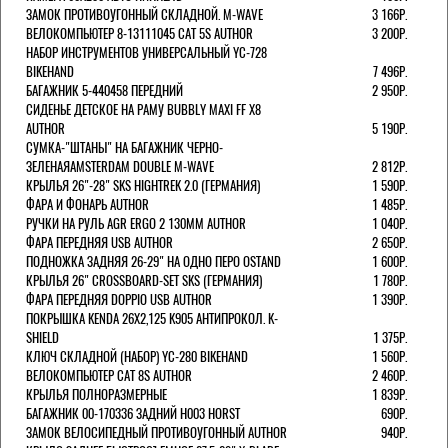
ЗАМОК ПРОТИВОУГОННЫЙ СКЛАДНОЙ. M-WAVE
3 166Р.
ВЕЛОКОМПЬЮТЕР 8-13111045 CAT 5S AUTHOR
3 200Р.
НАБОР ИНСТРУМЕНТОВ УНИВЕРСАЛЬНЫЙ YC-728
BIKEHAND
7 496Р.
БАГАЖНИК 5-440458 ПЕРЕДНИЙ
2 950Р.
СИДЕНЬЕ ДЕТСКОЕ НА РАМУ BUBBLY MAXI FF X8
AUTHOR
5 190Р.
СУМКА-"ШТАНЫ" НА БАГАЖНИК ЧЕРНО-
ЗЕЛЕНАЯAMSTERDAM DOUBLE M-WAVE
2 812Р.
КРЫЛЬЯ 26"-28" SKS HIGHTREK 2.0 (ГЕРМАНИЯ)
1 590Р.
ФАРА И ФОНАРЬ AUTHOR
1 485Р.
РУЧКИ НА РУЛЬ AGR ERGO 2 130ММ AUTHOR
1 040Р.
ФАРА ПЕРЕДНЯЯ USB AUTHOR
2 650Р.
ПОДНОЖКА ЗАДНЯЯ 26-29" НА ОДНО ПЕРО OSTAND
1 600Р.
КРЫЛЬЯ 26" CROSSBOARD-SET SKS (ГЕРМАНИЯ)
1 780Р.
ФАРА ПЕРЕДНЯЯ DOPPIO USB AUTHOR
1 390Р.
ПОКРЫШКА KENDA 26Х2,125 K905 АНТИПРОКОЛ. K-
SHIELD
1 375Р.
КЛЮЧ СКЛАДНОЙ (НАБОР) YC-280 BIKEHAND
1 560Р.
ВЕЛОКОМПЬЮТЕР CAT 8S AUTHOR
2 460Р.
КРЫЛЬЯ ПОЛНОРАЗМЕРНЫЕ
1 839Р.
БАГАЖНИК 00-170336 ЗАДНИЙ H003 HORST
690Р.
ЗАМОК ВЕЛОСИПЕДНЫЙ ПРОТИВОУГОННЫЙ AUTHOR
940Р.