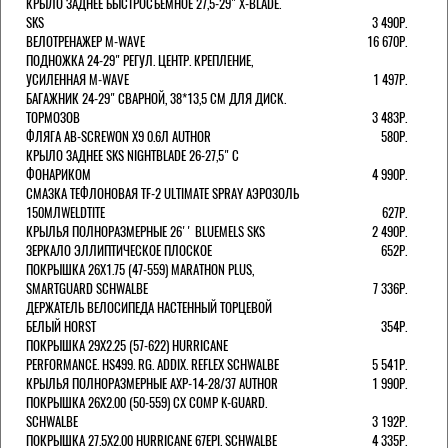
КРЫЛО ЗАДНЕЕ БЫСТРОСЪЕМНОЕ 27,5-29" X-BLADE.
SKS
3 490Р.
ВЕЛОТРЕНАЖЕР M-WAVE
16 670Р.
ПОДНОЖКА 24-29" РЕГУЛ. ЦЕНТР. КРЕПЛЕНИЕ,
УСИЛЕННАЯ M-WAVE
1 497Р.
БАГАЖНИК 24-29" СВАРНОЙ, 38*13,5 СМ ДЛЯ ДИСК.
ТОРМОЗОВ
3 483Р.
ФЛЯГА AB-SCREWON X9 0.6Л AUTHOR
580Р.
КРЫЛО ЗАДНЕЕ SKS NIGHTBLADE 26-27,5" С
ФОНАРИКОМ
4 990Р.
СМАЗКА ТЕФЛОНОВАЯ TF-2 ULTIMATE SPRAY АЭРОЗОЛЬ
150МЛWELDTITE
627Р.
КРЫЛЬЯ ПОЛНОРАЗМЕРНЫЕ 26'' BLUEMELS SKS
2 490Р.
ЗЕРКАЛО ЭЛЛИПТИЧЕСКОЕ ПЛОСКОЕ
652Р.
ПОКРЫШКА 26X1.75 (47-559) MARATHON PLUS,
SMARTGUARD SCHWALBE
7 336Р.
ДЕРЖАТЕЛЬ ВЕЛОCИПЕДА НАСТЕННЫЙ ТОРЦЕВОЙ
БЕЛЫЙ HORST
354Р.
ПОКРЫШКА 29X2.25 (57-622) HURRICANE
PERFORMANCE. HS499. RG. ADDIX. REFLEX SCHWALBE
5 541Р.
КРЫЛЬЯ ПОЛНОРАЗМЕРНЫЕ AXP-14-28/37 AUTHOR
1 990Р.
ПОКРЫШКА 26X2.00 (50-559) CX COMP K-GUARD.
SCHWALBE
3 192Р.
ПОКРЫШКА 27.5X2.00 HURRICANE 67EPI. SCHWALBE
4 335Р.