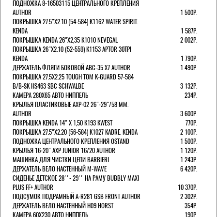
ПОДНОЖКА 8-16503115 ЦЕНТРАЛЬНОГО КРЕПЛЕНИЯ
AUTHOR
1 500Р.
ПОКРЫШКА 27.5"Х2.10 (54-584) K1162 WATER SPIRIT.
KENDA
1 587Р.
ПОКРЫШКА KENDA 26"Х2,35 K1010 NEVEGAL
2 002Р.
ПОКРЫШКА 26"Х2.10 (52-559) K1153 APTOR 30TPI
KENDA
1 790Р.
ДЕРЖАТЕЛЬ ФЛЯГИ БОКОВОЙ ABC-35 X7 AUTHOR
1 490Р.
ПОКРЫШКА 27.5X2.25 TOUGH TOM K-GUARD 57-584
B/B-SK HS463 SBC SCHWALBE
3 132Р.
КАМЕРА 280Х65 АВТО НИППЕЛЬ
234Р.
КРЫЛЬЯ ПЛАСТИКОВЫЕ AXP-02 26"-29"/58 ММ.
AUTHOR
3 600Р.
ПОКРЫШКА KENDA 14" Х 1,50 K193 KWEST
770Р.
ПОКРЫШКА 27.5"Х2.20 (56-584) K1027 KADRE. KENDA
2 100Р.
ПОДНОЖКА ЦЕНТРАЛЬНОГО КРЕПЛЕНИЯ OSTAND
1 500Р.
КРЫЛЬЯ 16-20" AXP JUNIOR 16/20 AUTHOR
1 120Р.
МАШИНКА ДЛЯ ЧИСТКИ ЦЕПИ BARBIERI
1 243Р.
ДЕРЖАТЕЛЬ ВЕЛО НАСТЕННЫЙ M-WAVE
6 420Р.
СИДЕНЬЕ ДЕТСКОЕ 28''- 29'' НА РАМУ BUBBLY MAXI
PLUS FF+ AUTHOR
10 370Р.
ПОДСУМОК ПОДРАМНЫЙ A-R281 GSB FRONT AUTHOR
2 302Р.
ДЕРЖАТЕЛЬ ВЕЛО НАСТЕННЫЙ H09 HORST
354Р.
КАМЕРА 60X230 АВТО НИППЕЛЬ
190Р.