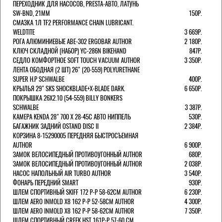
ПЕРЕХОДНИК ДЛЯ НАСОСОВ, PRESTA-АВТО, ЛАТУНЬ
SW-BND, 21ММ
150Р.
СМАЗКА 1Л TF2 PERFORMANCE CHAIN LUBRICANT.
WELDTITE
3 669Р.
РОГА АЛЮМИНИЕВЫЕ ABE-302 ERGOBAR AUTHOR
2 180Р.
КЛЮЧ СКЛАДНОЙ (НАБОР) YC-286N BIKEHAND
847Р.
СЕДЛО КОМФОРТНОЕ SOFT TOUCH VACUUM AUTHOR
3 350Р.
ЛЕНТА ОБОДНАЯ (2 ШТ) 26" (20-559) POLYURETHANE
SUPER H.P SCHWALBE
400Р.
КРЫЛЬЯ 29" SKS SHOCKBLADE+X-BLADE DARK.
6 650Р.
ПОКРЫШКА 26X2.10 (54-559) BILLY BONKERS
SCHWALBE
3 387Р.
КАМЕРА KENDA 28" 700 Х 28-45С АВТО НИППЕЛЬ
530Р.
БАГАЖНИК ЗАДНИЙ OSTAND DISC II
2 384Р.
КОРЗИНА 8-15290005 ПЕРЕДНЯЯ БЫСТРОСЪЕМНАЯ
AUTHOR
6 900Р.
ЗАМОК ВЕЛОСИПЕДНЫЙ ПРОТИВОУГОННЫЙ AUTHOR
680Р.
ЗАМОК ВЕЛОСИПЕДНЫЙ ПРОТИВОУГОННЫЙ AUTHOR
2 038Р.
НАСОС НАПОЛЬНЫЙ AIR TURBO AUTHOR
3 540Р.
ФОНАРЬ ПЕРЕДНИЙ SMART
930Р.
ШЛЕМ СПОРТИВНЫЙ SKIFF 172 Р-Р 58-62СМ AUTHOR
6 230Р.
ШЛЕМ AERO INMOLD X8 162 Р-Р 52-58СМ AUTHOR
4 300Р.
ШЛЕМ AERO INMOLD X8 162 Р-Р 58-62СМ AUTHOR
7 350Р.
ШЛЕМ СПОРТИВНЫЙ CREEK HST 161Р-Р 57-60 СМ