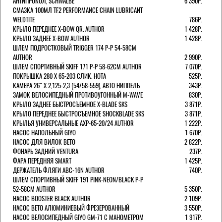
АНТИПРОКОЛ, SCHWALBE
6 390Р.
СМАЗКА 100МЛ TF2 PERFORMANCE CHAIN LUBRICANT
WELDTITE
786Р.
КРЫЛО ПЕРЕДНЕЕ X-BOW QR. AUTHOR
1 428Р.
КРЫЛО ЗАДНЕЕ X-BOW AUTHOR
1 428Р.
ШЛЕМ ПОДРОСТКОВЫЙ TRIGGER 174 Р-Р 54-58СМ
AUTHOR
2 990Р.
ШЛЕМ СПОРТИВНЫЙ SKIFF 171 Р-Р 58-62СМ AUTHOR
7 070Р.
ПОКРЫШКА 280 X 65-203 СЛИК. HOTA
525Р.
КАМЕРА 26" X 2,125-2,3 (54/58-559), АВТО НИППЕЛЬ
343Р.
ЗАМОК ВЕЛОСИПЕДНЫЙ ПРОТИВОУГОННЫЙ M-WAVE
830Р.
КРЫЛО ЗАДНЕЕ БЫСТРОСЪЕМНОЕ X-BLADE SKS
3 871Р.
КРЫЛО ПЕРЕДНЕЕ БЫСТРОСЪЕМНОЕ SHOCKBLADE SKS
3 871Р.
КРЫЛЬЯ УНИВЕРСАЛЬНЫЕ AXP-65-20/24 AUTHOR
1 222Р.
НАСОС НАПОЛЬНЫЙ GIYO
1 670Р.
НАСОС ДЛЯ ВИЛОК ВЕТО
2 822Р.
ФОНАРЬ ЗАДНИЙ VENTURA
237Р.
ФАРА ПЕРЕДНЯЯ SMART
1 425Р.
ДЕРЖАТЕЛЬ ФЛЯГИ ABC-16N AUTHOR
740Р.
ШЛЕМ СПОРТИВНЫЙ SKIFF 191 PINK-NEON/BLACK Р-Р
52-58СМ AUTHOR
5 350Р.
НАСОС BOOSTER BLACK AUTHOR
2 109Р.
НАСОС BETO АЛЮМИНИЕВЫЙ ФРЕЗЕРОВАННЫЙ
3 550Р.
НАСОС ВЕЛОСИПЕДНЫЙ GIYO GM-71 С МАНОМЕТРОМ
1 917Р.