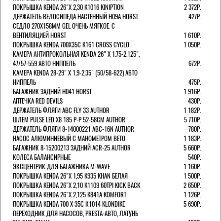
ПОКРЫШКА KENDA 26"Х 2,30 K1016 KINIPTION
2 372Р.
ДЕРЖАТЕЛЬ ВЕЛОСИПЕДА НАСТЕННЫЙ H09A HORST
427Р.
СЕДЛО 270Х158ММ GEL ОЧЕНЬ МЯГКОЕ. С
ВЕНТИЛЯЦИЕЙ HORST
1 610Р.
ПОКРЫШКА KENDA 700Х35С K161 CROSS CYCLO
1 050Р.
КАМЕРА АНТИПРОКОЛЬНАЯ KENDA 26" Х 1.75-2.125",
47/57-559 АВТО НИППЕЛЬ
672Р.
КАМЕРА KENDA 28-29" Х 1,9-2,35" (50/58-622) АВТО
НИППЕЛЬ
475Р.
БАГАЖНИК ЗАДНИЙ H041 HORST
1 916Р.
АПТЕЧКА RED DEVILS
430Р.
ДЕРЖАТЕЛЬ ФЛЯГИ АВС FLY 33 AUTHOR
1 182Р.
ШЛЕМ PULSE LED X8 185 Р-Р 52-58СМ AUTHOR
5 710Р.
ДЕРЖАТЕЛЬ ФЛЯГИ 8-14000221 ABC-16N AUTHOR
780Р.
НАСОС АЛЮМИНИЕВЫЙ С МАНОМЕТРОМ BETO
1 183Р.
БАГАЖНИК 8-15200213 ЗАДНИЙ ACR-25 AUTHOR
5 660Р.
КОЛЕСА БАЛАНСИРНЫЕ
540Р.
ЭКСЦЕНТРИК ДЛЯ БАГАЖНИКА M-WAVE
1 160Р.
ПОКРЫШКА KENDA 26"Х 1,95 K935 KHAN БЕЛАЯ
1 500Р.
ПОКРЫШКА KENDA 26"Х 2,10 K1109 60TPI KICK BACK
2 650Р.
ПОКРЫШКА KENDA 26"Х 2,125 K841A KOMFORT
1 126Р.
ПОКРЫШКА KENDA 700 Х 35С К1014 KLONDIKE
5 690Р.
ПЕРЕХОДНИК ДЛЯ НАСОСОВ, PRESTA-АВТО, ЛАТУНЬ