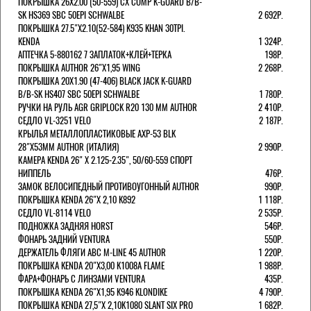
ПОКРЫШКА 26X2.00 (50-559) CX COMP K-GUARD B/B-
SK HS369 SBC 50EPI SCHWALBE
2 692Р.
ПОКРЫШКА 27.5"Х2.10(52-584) K935 KHAN 30TPI.
KENDA
1 324Р.
АПТЕЧКА 5-880162 7 ЗАПЛАТОК+КЛЕЙ+ТЕРКА
198Р.
ПОКРЫШКА AUTHOR 26"Х1,95 WING
2 268Р.
ПОКРЫШКА 20X1.90 (47-406) BLACK JACK K-GUARD
B/B-SK HS407 SBC 50EPI SCHWALBE
1 780Р.
РУЧКИ НА РУЛЬ AGR GRIPLOCK R20 130 ММ AUTHOR
2 410Р.
СЕДЛО VL-3251 VELO
2 187Р.
КРЫЛЬЯ МЕТАЛЛОПЛАСТИКОВЫЕ AXP-53 BLK
28"Х53ММ AUTHOR (ИТАЛИЯ)
2 990Р.
КАМЕРА KENDA 26" Х 2.125-2.35", 50/60-559 СПОРТ
НИППЕЛЬ
476Р.
ЗАМОК ВЕЛОСИПЕДНЫЙ ПРОТИВОУГОННЫЙ AUTHOR
990Р.
ПОКРЫШКА KENDA 26"Х 2,10 K892
1 118Р.
СЕДЛО VL-8114 VELO
2 535Р.
ПОДНОЖКА ЗАДНЯЯ HORST
546Р.
ФОНАРЬ ЗАДНИЙ VENTURA
550Р.
ДЕРЖАТЕЛЬ ФЛЯГИ АВС M-LINE 45 AUTHOR
1 220Р.
ПОКРЫШКА KENDA 20"Х3,00 K1008A FLAME
1 988Р.
ФАРА+ФОНАРЬ С ЛИНЗАМИ VENTURA
435Р.
ПОКРЫШКА KENDA 26"Х1,95 K946 KLONDIKE
4 790Р.
ПОКРЫШКА KENDA 27,5"Х 2,10K1080 SLANT SIX PRO
1 682Р.