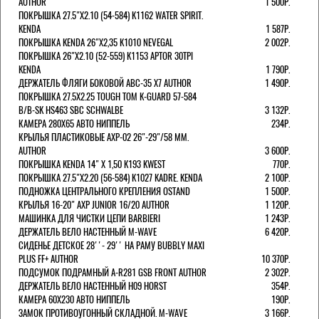
AUTHOR
1 500Р.
ПОКРЫШКА 27.5"Х2.10 (54-584) K1162 WATER SPIRIT.
KENDA
1 587Р.
ПОКРЫШКА KENDA 26"Х2,35 K1010 NEVEGAL
2 002Р.
ПОКРЫШКА 26"Х2.10 (52-559) K1153 APTOR 30TPI
KENDA
1 790Р.
ДЕРЖАТЕЛЬ ФЛЯГИ БОКОВОЙ ABC-35 X7 AUTHOR
1 490Р.
ПОКРЫШКА 27.5X2.25 TOUGH TOM K-GUARD 57-584
B/B-SK HS463 SBC SCHWALBE
3 132Р.
КАМЕРА 280Х65 АВТО НИППЕЛЬ
234Р.
КРЫЛЬЯ ПЛАСТИКОВЫЕ AXP-02 26"-29"/58 ММ.
AUTHOR
3 600Р.
ПОКРЫШКА KENDA 14" Х 1,50 K193 KWEST
770Р.
ПОКРЫШКА 27.5"Х2.20 (56-584) K1027 KADRE. KENDA
2 100Р.
ПОДНОЖКА ЦЕНТРАЛЬНОГО КРЕПЛЕНИЯ OSTAND
1 500Р.
КРЫЛЬЯ 16-20" AXP JUNIOR 16/20 AUTHOR
1 120Р.
МАШИНКА ДЛЯ ЧИСТКИ ЦЕПИ BARBIERI
1 243Р.
ДЕРЖАТЕЛЬ ВЕЛО НАСТЕННЫЙ M-WAVE
6 420Р.
СИДЕНЬЕ ДЕТСКОЕ 28''- 29'' НА РАМУ BUBBLY MAXI
PLUS FF+ AUTHOR
10 370Р.
ПОДСУМОК ПОДРАМНЫЙ A-R281 GSB FRONT AUTHOR
2 302Р.
ДЕРЖАТЕЛЬ ВЕЛО НАСТЕННЫЙ H09 HORST
354Р.
КАМЕРА 60X230 АВТО НИППЕЛЬ
190Р.
ЗАМОК ПРОТИВОУГОННЫЙ СКЛАДНОЙ. M-WAVE
3 166Р.