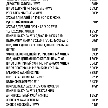
ДЕРЖАТЕЛЬ ФЛЯГИ M-WAVE
381Р.
ШЛЕМ ДЕТСКИЙ Р-Р 52-56СМ M-WAVE
2 730Р.
РОГА АЛЮМИНИЕВЫЕ M-WAVE
900Р.
ЗАХВАТ Д/ПЕДАЛЕЙ 6-14162 YC-162 С РЕЗИН.
РУКОЯТКОЙ BIKEHAND
691Р.
ЗАХВАТ Д/ПЕДАЛЕЙ ПРОФИ CR-V CC PW15
15/15X320ММ. AUTHOR
1 250Р.
ПОКРЫШКА KENDA 26"Х 2,50 60 TPI K905 K-RAD
3 200Р.
ВЕЛОКАМЕРА KENDA 16"Х1.50-1.75", 40/47-305 АВТО
368Р.
ПОДНОЖКА ДЕТСКИХ ВЕЛОСИПЕДОВ ЦЕНТРАЛЬНАЯ
OSTAND
652Р.
ЗАМОК ВЕЛОСИПЕДНЫЙ ПРОТИВОУГОННЫЙ AUTHOR
890Р.
ПОДНОЖКА ЦЕНТРАЛЬНОГО КРЕПЛЕНИЯ AUTHOR
1 500Р.
ШЛЕМ СПОРТИВНЫЙ SKIFF 143 Р-Р 58-62СМ AUTHOR
5 540Р.
ШЛЕМ СПОРТИВНЫЙ Р-Р 58-62СМ VENTURA
3 990Р.
БАГАЖНИК ЗАДНИЙ OSTAND
2 996Р.
КОЛЕСА БАЛАНСИРНЫЕ 12-20''
720Р.
ВЕЛОКОМПЬЮТЕР VDO M1.1
2 430Р.
ПОКРЫШКА KENDA 20"Х1,95 K907 KRACKPOT
872Р.
ПОКРЫШКА KENDA 26"Х 1,95 K935 KHAN
АНТИПРОКОЛЬНЫЙ СЛОЙ K-SHIELD
1 256Р.
ЗВОНОК M-WAVE ЗЕЛЕНЫЙ
180Р.
ЗВОНОК РОЗОВЫЙ M-WAVE
147Р.