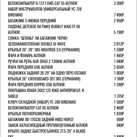
ВЕЛОКОМПЬЮТЕР 8-13111045 CAT 5S AUTHOR
3 200Р.
НАБОР ИНСТРУМЕНТОВ УНИВЕРСАЛЬНЫЙ YC-728
BIKEHAND
7 496Р.
БАГАЖНИК 5-440458 ПЕРЕДНИЙ
2 950Р.
СИДЕНЬЕ ДЕТСКОЕ НА РАМУ BUBBLY MAXI FF X8
AUTHOR
5 190Р.
СУМКА-"ШТАНЫ" НА БАГАЖНИК ЧЕРНО-
ЗЕЛЕНАЯAMSTERDAM DOUBLE M-WAVE
2 812Р.
КРЫЛЬЯ 26"-28" SKS HIGHTREK 2.0 (ГЕРМАНИЯ)
1 590Р.
ФАРА И ФОНАРЬ AUTHOR
1 485Р.
РУЧКИ НА РУЛЬ AGR ERGO 2 130ММ AUTHOR
1 040Р.
ФАРА ПЕРЕДНЯЯ USB AUTHOR
2 650Р.
ПОДНОЖКА ЗАДНЯЯ 26-29" НА ОДНО ПЕРО OSTAND
1 600Р.
КРЫЛЬЯ 26" CROSSBOARD-SET SKS (ГЕРМАНИЯ)
1 780Р.
ФАРА ПЕРЕДНЯЯ DOPPIO USB AUTHOR
1 390Р.
ПОКРЫШКА KENDA 26Х2,125 K905 АНТИПРОКОЛ. K-
SHIELD
1 375Р.
КЛЮЧ СКЛАДНОЙ (НАБОР) YC-280 BIKEHAND
1 560Р.
ВЕЛОКОМПЬЮТЕР CAT 8S AUTHOR
2 460Р.
КРЫЛЬЯ ПОЛНОРАЗМЕРНЫЕ
1 839Р.
БАГАЖНИК 00-170336 ЗАДНИЙ H003 HORST
690Р.
ЗАМОК ВЕЛОСИПЕДНЫЙ ПРОТИВОУГОННЫЙ AUTHOR
940Р.
КРЫЛО ЗАДНЕЕ БЫСТРОСЪЕМНОЕ 27,5-29" X-BLADE.
SKS
3 490Р.