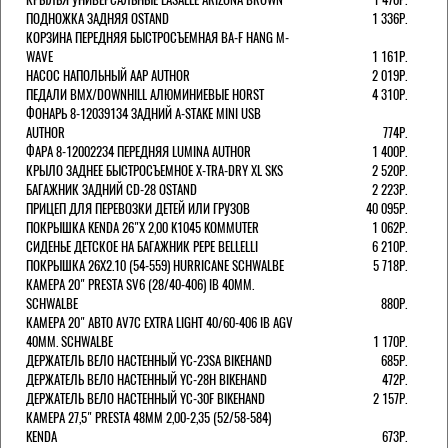
ПОДНОЖКА ЗАДНЯЯ OSTAND
1 336Р.
КОРЗИНА ПЕРЕДНЯЯ БЫСТРОСЪЕМНАЯ BA-F HANG M-
WAVE
1 161Р.
НАСОС НАПОЛЬНЫЙ AAP AUTHOR
2 019Р.
ПЕДАЛИ BMX/DOWNHILL АЛЮМИНИЕВЫЕ HORST
4 310Р.
ФОНАРЬ 8-12039134 ЗАДНИЙ A-STAKE MINI USB
AUTHOR
774Р.
ФАРА 8-12002234 ПЕРЕДНЯЯ LUMINA AUTHOR
1 400Р.
КРЫЛО ЗАДНЕЕ БЫСТРОСЪЕМНОЕ X-TRA-DRY XL SKS
2 520Р.
БАГАЖНИК ЗАДНИЙ CD-28 OSTAND
2 223Р.
ПРИЦЕП ДЛЯ ПЕРЕВОЗКИ ДЕТЕЙ ИЛИ ГРУЗОВ
40 095Р.
ПОКРЫШКА KENDA 26"Х 2,00 K1045 KOMMUTER
1 062Р.
СИДЕНЬЕ ДЕТСКОЕ НА БАГАЖНИК PEPE BELLELLI
6 210Р.
ПОКРЫШКА 26X2.10 (54-559) HURRICANE SCHWALBE
5 718Р.
КАМЕРА 20" PRESTA SV6 (28/40-406) IB 40MM.
SCHWALBE
880Р.
КАМЕРА 20" АВТО AV7C EXTRA LIGHT 40/60-406 IB AGV
40MM. SCHWALBE
1 170Р.
ДЕРЖАТЕЛЬ ВЕЛО НАСТЕННЫЙ YC-23SA BIKEHAND
685Р.
ДЕРЖАТЕЛЬ ВЕЛО НАСТЕННЫЙ YC-28H BIKEHAND
472Р.
ДЕРЖАТЕЛЬ ВЕЛО НАСТЕННЫЙ YC-30F BIKEHAND
2 157Р.
КАМЕРА 27,5" PRESTA 48ММ 2,00-2,35 (52/58-584)
KENDA
673Р.