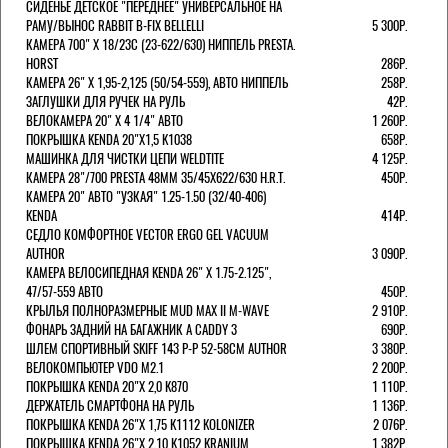
СИДЕНЬЕ ДЕТСКОЕ "ПЕРЕДНЕЕ" УНИВЕРСАЛЬНОЕ НА
РАМУ/ВЫНОС RABBIT B-FIX BELLELLI
5 300Р.
КАМЕРА 700" Х 18/23C (23-622/630) НИППЕЛЬ PRESTA.
HORST
286Р.
КАМЕРА 26" X 1,95-2,125 (50/54-559), АВТО НИППЕЛЬ
258Р.
ЗАГЛУШКИ ДЛЯ РУЧЕК НА РУЛЬ
42Р.
ВЕЛОКАМЕРА 20" Х 4 1/4" АВТО
1 260Р.
ПОКРЫШКА KENDA 20"Х1,5 K1038
658Р.
МАШИНКА ДЛЯ ЧИСТКИ ЦЕПИ WELDTITE
4 125Р.
КАМЕРА 28"/700 PRESTA 48ММ 35/45Х622/630 H.R.T.
450Р.
КАМЕРА 20" АВТО "УЗКАЯ" 1.25-1.50 (32/40-406)
KENDA
414Р.
СЕДЛО КОМФОРТНОЕ VECTOR ERGO GEL VACUUM
AUTHOR
3 090Р.
КАМЕРА ВЕЛОСИПЕДНАЯ KENDA 26" Х 1.75-2.125",
47/57-559 АВТО
450Р.
КРЫЛЬЯ ПОЛНОРАЗМЕРНЫЕ MUD MAX II M-WAVE
2 910Р.
ФОНАРЬ ЗАДНИЙ НА БАГАЖНИК A CADDY 3
690Р.
ШЛЕМ СПОРТИВНЫЙ SKIFF 143 Р-Р 52-58СМ AUTHOR
3 380Р.
ВЕЛОКОМПЬЮТЕР VDO M2.1
2 200Р.
ПОКРЫШКА KENDA 20"Х 2,0 K870
1 110Р.
ДЕРЖАТЕЛЬ СМАРТФОНА НА РУЛЬ
1 136Р.
ПОКРЫШКА KENDA 26"Х 1,75 K1112 KOLONIZER
2 076Р.
ПОКРЫШКА KENDA 26"Х 2,10 K1052 KRANIUM
1 382Р.