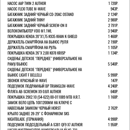
НАСОС AAP TWIN 2 AUTHOR
1 720Р.
НАСОС FLEXI TUBE M-WAVE
943Р.
БАГАЖНИК ЗАДНИЙ ЧЕРНЫЙ СD-20AC OSTAND
2 124Р.
БАГАЖНИК ЗАДНИЙ THINY
2 980Р.
БАГАЖНИК ЗАДНИЙ ЧЕРНЫЙ SCREW-ON II
2 791Р.
ВЕЛОКОМПЬЮТЕР VDO M1.1WL
3 940Р.
ПОКРЫШКА KENDA 20"Х1,75 K935 KHAN K-SHIELD
1 460Р.
ДЕРЖАТЕЛЬ СМАРТФОНА НА ВЫНОС РУЛЯ
2 190Р.
ДЕРЖАТЕЛЬ СМАРТФОНА НА РУЛЬ
1 105Р.
ПОКРЫШКА KENDA 26"Х 2,00 K878 KRISP
1 134Р.
СИДЕНЬЕ ДЕТСКОЕ "ПЕРЕДНЕЕ" УНИВЕРСАЛЬНОЕ НА
РАМУ/ВЫНОС
5 540Р.
СИДЕНЬЕ ДЕТСКОЕ "ПЕРЕДНЕЕ" УНИВЕРСАЛЬНОЕ НА
ВЫНОС LIGHT F BELLELLI
5 990Р.
ЗВОНОК КРАСНЫЙ M-WAVE
147Р.
ПОДСУМОК ПОДРАМНЫЙ BP TRIANGLEM-WAVE
4 240Р.
ФЛЯГА AB-SCREWON X9 0.8Л AUTHOR
640Р.
ПОКРЫШКА 29X2.10 (54-622) 00-011089 MTB H.R.T.
1 160Р.
ЗАМОК ВЕЛО ЦЕПЬ 10Х1200ММ НА КЛЮЧЕ С
НАВЕСНЫМ ЗАМКОМ ЧЕРНЫЙ HORST
2 762Р.
КРЫЛО ЗАДНЕЕ 28-29" С ФОНАРИКОМ SKS
NIGHTBLADE. (ГЕРМАНИЯ)
4 990Р.
ПОДСУМОК ПОДСЕДЕЛЬНЫЙ A-S381 QF9 X7 AUTHOR
1 950Р.