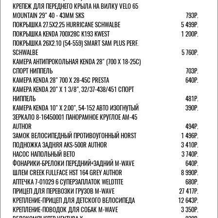
КРЕПЕЖ ДЛЯ ПЕРЕДНЕГО КРЫЛА НА ВИЛКУ VELO 65
MOUNTAIN 29" 40 - 43ММ SKS
793Р.
ПОКРЫШКА 27.5X2.25 HURRICANE SCHWALBE
5 499Р.
ПОКРЫШКА KENDA 700Х28С K193 KWEST
1 200Р.
ПОКРЫШКА 26X2.10 (54-559) SMART SAM PLUS PERF.
SCHWALBE
5 760Р.
КАМЕРА АНТИПРОКОЛЬНАЯ KENDA 28" (700 Х 18-25C)
СПОРТ НИППЕЛЬ
703Р.
КАМЕРА KENDA 28" 700 Х 28-45С PRESTA
640Р.
КАМЕРА KENDA 20" Х 1 3/8", 32/37-438/451 СПОРТ
НИППЕЛЬ
481Р.
КАМЕРА KENDA 10" Х 2.00", 54-152 АВТО ИЗОГНУТЫЙ
390Р.
ЗЕРКАЛО 8-16450001 ПАНОРАМНОЕ КРУГЛОЕ AM-45
AUTHOR
494Р.
ЗАМОК ВЕЛОСИПЕДНЫЙ ПРОТИВОУГОННЫЙ HORST
1 496Р.
ПОДНОЖКА ЗАДНЯЯ AKS-500R AUTHOR
3 410Р.
НАСОС НАПОЛЬНЫЙ BETO
3 740Р.
ФОНАРИКИ-БРЕЛОКИ ПЕРЕДНИЙ+ЗАДНИЙ M-WAVE
640Р.
ШЛЕМ CREEK FULLFACE HST 164 GREY AUTHOR
8 990Р.
АПТЕЧКА 7-01029 6 СУПЕРЗАПЛАТОК WELDTITE
680Р.
ПРИЦЕП ДЛЯ ПЕРЕВОЗКИ ГРУЗОВ M-WAVE
27 417Р.
КРЕПЛЕНИЕ-ПРИЦЕП ДЛЯ ДЕТСКОГО ВЕЛОСИПЕДА
12 643Р.
КРЕПЛЕНИЕ-ПОВОДОК ДЛЯ СОБАК M-WAVE
3 350Р.