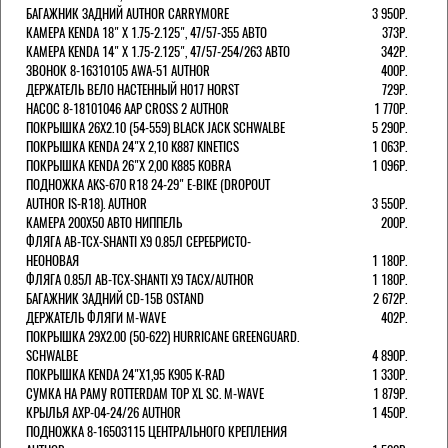
БАГАЖНИК ЗАДНИЙ AUTHOR CARRYMORE
3 950Р.
КАМЕРА KENDA 18" Х 1.75-2.125", 47/57-355 АВТО
373Р.
КАМЕРА KENDA 14" Х 1.75-2.125", 47/57-254/263 АВТО
342Р.
ЗВОНОК 8-16310105 AWA-51 AUTHOR
400Р.
ДЕРЖАТЕЛЬ ВЕЛО НАСТЕННЫЙ H017 HORST
729Р.
НАСОС 8-18101046 AAP CROSS 2 AUTHOR
1 770Р.
ПОКРЫШКА 26X2.10 (54-559) BLACK JACK SCHWALBE
5 290Р.
ПОКРЫШКА KENDA 24"Х 2,10 K887 KINETICS
1 063Р.
ПОКРЫШКА KENDA 26"Х 2,00 K885 KOBRA
1 096Р.
ПОДНОЖКА AKS-670 R18 24-29" E-BIKE (DROPOUT
AUTHOR IS-R18). AUTHOR
3 550Р.
КАМЕРА 200Х50 АВТО НИППЕЛЬ
200Р.
ФЛЯГА AB-TCX-SHANTI X9 0.85Л СЕРЕБРИСТО-
НЕОНОВАЯ
1 180Р.
ФЛЯГА 0.85Л AB-TCX-SHANTI X9 TACX/AUTHOR
1 180Р.
БАГАЖНИК ЗАДНИЙ CD-15B OSTAND
2 672Р.
ДЕРЖАТЕЛЬ ФЛЯГИ M-WAVE
402Р.
ПОКРЫШКА 29X2.00 (50-622) HURRICANE GREENGUARD.
SCHWALBE
4 890Р.
ПОКРЫШКА KENDA 24"Х1,95 K905 K-RAD
1 330Р.
СУМКА НА РАМУ ROTTERDAM TOP XL SC. M-WAVE
1 879Р.
КРЫЛЬЯ AXP-04-24/26 AUTHOR
1 450Р.
ПОДНОЖКА 8-16503115 ЦЕНТРАЛЬНОГО КРЕПЛЕНИЯ