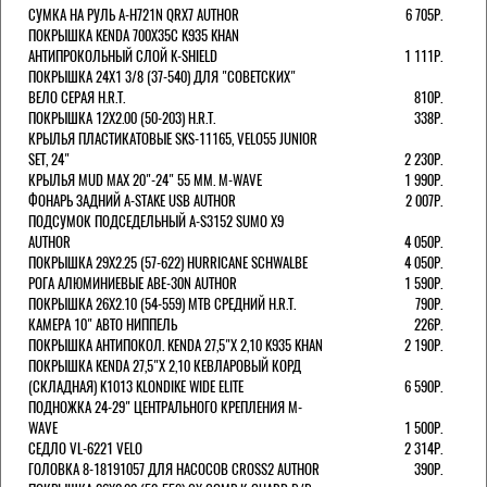
СУМКА НА РУЛЬ A-H721N QRX7 AUTHOR
6 705Р.
ПОКРЫШКА KENDA 700Х35С K935 KHAN
АНТИПРОКОЛЬНЫЙ СЛОЙ K-SHIELD
1 111Р.
ПОКРЫШКА 24X1 3/8 (37-540) ДЛЯ "СОВЕТСКИХ"
ВЕЛО СЕРАЯ H.R.T.
810Р.
ПОКРЫШКА 12X2.00 (50-203) H.R.T.
338Р.
КРЫЛЬЯ ПЛАСТИКАТОВЫЕ SKS-11165, VELO55 JUNIOR
SET, 24"
2 230Р.
КРЫЛЬЯ MUD MAX 20"-24" 55 ММ. M-WAVE
1 990Р.
ФОНАРЬ ЗАДНИЙ A-STAKE USB AUTHOR
2 007Р.
ПОДСУМОК ПОДСЕДЕЛЬНЫЙ A-S3152 SUMO X9
AUTHOR
4 050Р.
ПОКРЫШКА 29X2.25 (57-622) HURRICANE SCHWALBE
4 050Р.
РОГА АЛЮМИНИЕВЫЕ ABE-30N AUTHOR
1 590Р.
ПОКРЫШКА 26X2.10 (54-559) MTB СРЕДНИЙ H.R.T.
790Р.
КАМЕРА 10" АВТО НИППЕЛЬ
226Р.
ПОКРЫШКА АНТИПОКОЛ. KENDA 27,5"Х 2,10 K935 KHAN
2 190Р.
ПОКРЫШКА KENDA 27,5"Х 2,10 КЕВЛАРОВЫЙ КОРД
(СКЛАДНАЯ) K1013 KLONDIKE WIDE ELITE
6 590Р.
ПОДНОЖКА 24-29" ЦЕНТРАЛЬНОГО КРЕПЛЕНИЯ M-
WAVE
1 500Р.
СЕДЛО VL-6221 VELO
2 314Р.
ГОЛОВКА 8-18191057 ДЛЯ НАСОСОВ CROSS2 AUTHOR
390Р.