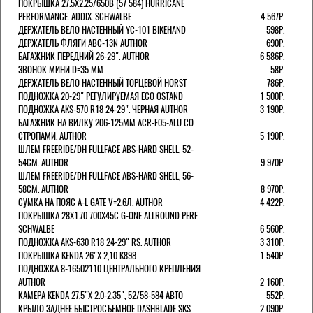
ПОКРЫШКА 27.5X2.25/650B (57 584) HURRICANE
PERFORMANCE. ADDIX. SCHWALBE
4 567Р.
ДЕРЖАТЕЛЬ ВЕЛО НАСТЕННЫЙ YC-101 BIKEHAND
598Р.
ДЕРЖАТЕЛЬ ФЛЯГИ ABC-13N AUTHOR
690Р.
БАГАЖНИК ПЕРЕДНИЙ 26-29". AUTHOR
6 586Р.
ЗВОНОК МИНИ D=35 ММ
58Р.
ДЕРЖАТЕЛЬ ВЕЛО НАСТЕННЫЙ ТОРЦЕВОЙ HORST
786Р.
ПОДНОЖКА 20-29" РЕГУЛИРУЕМАЯ ECO OSTAND
1 500Р.
ПОДНОЖКА AKS-570 R18 24-29". ЧЕРНАЯ AUTHOR
3 190Р.
БАГАЖНИК НА ВИЛКУ 206-125ММ ACR-F05-ALU СО
СТРОПАМИ. AUTHOR
5 190Р.
ШЛЕМ FREERIDE/DH FULLFACE ABS-HARD SHELL, 52-
54СМ. AUTHOR
9 970Р.
ШЛЕМ FREERIDE/DH FULLFACE ABS-HARD SHELL, 56-
58СМ. AUTHOR
8 970Р.
СУМКА НА ПОЯС A-L GATE V=2.6Л. AUTHOR
4 422Р.
ПОКРЫШКА 28X1.70 700X45C G-ONE ALLROUND PERF.
SCHWALBE
6 560Р.
ПОДНОЖКА AKS-630 R18 24-29" RS. AUTHOR
3 310Р.
ПОКРЫШКА KENDA 26"Х 2,10 K898
1 540Р.
ПОДНОЖКА 8-16502110 ЦЕНТРАЛЬНОГО КРЕПЛЕНИЯ
AUTHOR
2 160Р.
КАМЕРА KENDA 27,5"Х 2.0-2.35", 52/58-584 АВТО
552Р.
КРЫЛО ЗАДНЕЕ БЫСТРОСЪЕМНОЕ DASHBLADE SKS
2 090Р.