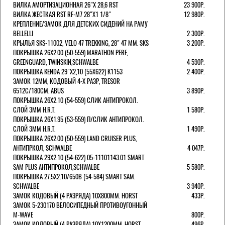
ВИЛКА АМОРТИЗАЦИОННАЯ 26"Х 28,6 RST
23 900Р.
ВИЛКА ЖЕСТКАЯ RST RF-M7 28"Х1 1/8"
12 980Р.
КРЕПЛЕНИЕ/ЗАМОК ДЛЯ ДЕТСКИХ СИДЕНИЙ НА РАМУ
BELLELLI
2 300Р.
КРЫЛЬЯ SKS-11002, VELO 47 TREKKING, 28" 47 ММ. SKS
3 200Р.
ПОКРЫШКА 26X2.00 (50-559) MARATHON PERF,
GREENGUARD, TWINSKIN,SCHWALBE
4 590Р.
ПОКРЫШКА KENDA 29"Х2,10 (55X622) K1153
2 400Р.
ЗАМОК 12ММ, КОДОВЫЙ 4-Х РАЗР, TRESOR
6512C/180СМ. ABUS
3 890Р.
ПОКРЫШКА 26X2.10 (54-559) СЛИК АНТИПРОКОЛ.
СЛОЙ 3ММ H.R.T.
1 580Р.
ПОКРЫШКА 26X1.95 (53-559) П/СЛИК АНТИПРОКОЛ.
СЛОЙ 3ММ H.R.T.
1 490Р.
ПОКРЫШКА 26X2.00 (50-559) LAND CRUISER PLUS,
АНТИПРКОЛ, SCHWALBE
4 047Р.
ПОКРЫШКА 29X2.10 (54-622) 05-11101143.01 SMART
SAM PLUS АНТИПРОКОЛ,SCHWALBE
5 580Р.
ПОКРЫШКА 27.5X2.10/650B (54-584) SMART SAM.
SCHWALBE
3 940Р.
ЗАМОК КОДОВЫЙ (4 РАЗРЯДА) 10Х800ММ. HORST
433Р.
ЗАМОК 5-230170 ВЕЛОСИПЕДНЫЙ ПРОТИВОУГОННЫЙ
M-WAVE
800Р.
ЗАМОК КОДОВЫЙ (4 РАЗРЯДА) 10Х1200ММ. HORST
496Р.