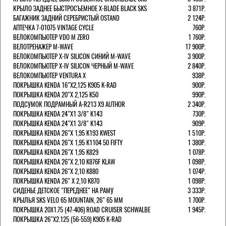
КРЫЛО ЗАДНЕЕ БЫСТРОСЪЕМНОЕ X-BLADE BLACK SKS
3 871Р.
БАГАЖНИК ЗАДНИЙ СЕРЕБРИСТЫЙ OSTAND
2 124Р.
АПТЕЧКА 7-01075 VINTAGE CYCLE
760Р.
ВЕЛОКОМПЬЮТЕР VDO M ZERO
1 760Р.
ВЕЛОТРЕНАЖЕР M-WAVE
17 900Р.
ВЕЛОКОМПЬЮТЕР X-IV SILICON СИНИЙ M-WAVE
3 900Р.
ВЕЛОКОМПЬЮТЕР X-IV SILICON ЧЕРНЫЙ M-WAVE
2 840Р.
ВЕЛОКОМПЬЮТЕР VENTURA Х
938Р.
ПОКРЫШКА KENDA 16"Х2,125 K905 K-RAD
900Р.
ПОКРЫШКА KENDA 20"Х 2,125 K50
990Р.
ПОДСУМОК ПОДРАМНЫЙ A-R213 X9 AUTHOR
2 340Р.
ПОКРЫШКА KENDA 24"Х1 3/8" K143
730Р.
ПОКРЫШКА KENDA 24"Х1 3/8" K143
909Р.
ПОКРЫШКА KENDA 26"Х 1,95 K193 KWEST
1 510Р.
ПОКРЫШКА KENDA 26"Х 1,95 K1104 50 FIFTY
1 380Р.
ПОКРЫШКА KENDA 26"Х 1,95 K829
1 078Р.
ПОКРЫШКА KENDA 26"Х 2,10 K876F KLAW
1 098Р.
ПОКРЫШКА KENDA 26"Х 2,10 K880
1 074Р.
ПОКРЫШКА KENDA 26" Х 2,10 K870
1 098Р.
СИДЕНЬЕ ДЕТСКОЕ "ПЕРЕДНЕЕ" НА РАМУ
3 333Р.
КРЫЛЬЯ SKS VELO 65 MOUNTAIN, 26" 65 ММ
1 700Р.
ПОКРЫШКА 20X1.75 (47-406) ROAD CRUISER SCHWALBE
1 945Р.
ПОКРЫШКА 26"Х2.125 (56-559) K905 K-RAD