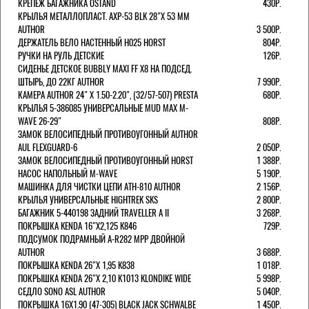
КРЕПЕЖ БАГАЖНИКА OSTAND
430Р.
КРЫЛЬЯ МЕТАЛЛОПЛАСТ. AXP-53 BLK 28"Х 53 ММ
AUTHOR
3 500Р.
ДЕРЖАТЕЛЬ ВЕЛО НАСТЕННЫЙ H025 HORST
804Р.
РУЧКИ НА РУЛЬ ДЕТСКИЕ
126Р.
СИДЕНЬЕ ДЕТСКОЕ BUBBLY MAXI FF X8 НА ПОДСЕД.
ШТЫРЬ, ДО 22КГ AUTHOR
7 990Р.
КАМЕРА AUTHOR 24" Х 1.50-2.20", (32/57-507) PRESTA
680Р.
КРЫЛЬЯ 5-386085 УНИВЕРСАЛЬНЫЕ MUD MAX M-
WAVE 26-29"
808Р.
ЗАМОК ВЕЛОСИПЕДНЫЙ ПРОТИВОУГОННЫЙ AUTHOR
AUL FLEXGUARD-6
2 050Р.
ЗАМОК ВЕЛОСИПЕДНЫЙ ПРОТИВОУГОННЫЙ HORST
1 388Р.
НАСОС НАПОЛЬНЫЙ M-WAVE
5 190Р.
МАШИНКА ДЛЯ ЧИСТКИ ЦЕПИ ATH-810 AUTHOR
2 156Р.
КРЫЛЬЯ УНИВЕРСАЛЬНЫЕ HIGHTREK SKS
2 800Р.
БАГАЖНИК 5-440198 ЗАДНИЙ TRAVELLER A II
3 268Р.
ПОКРЫШКА KENDA 16"Х2,125 K846
729Р.
ПОДСУМОК ПОДРАМНЫЙ A-R282 MPP ДВОЙНОЙ
AUTHOR
3 688Р.
ПОКРЫШКА KENDA 26"Х 1,95 K838
1 018Р.
ПОКРЫШКА KENDA 26"Х 2,10 K1013 KLONDIKE WIDE
5 998Р.
СЕДЛО SONO ASL AUTHOR
5 040Р.
ПОКРЫШКА 16X1.90 (47-305) BLACK JACK SCHWALBE
1 450Р.