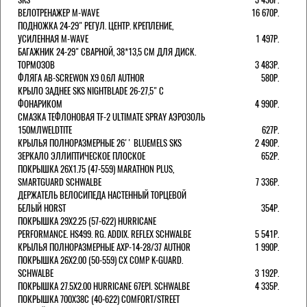
ВЕЛОТРЕНАЖЕР M-WAVE
16 670Р.
ПОДНОЖКА 24-29" РЕГУЛ. ЦЕНТР. КРЕПЛЕНИЕ,
УСИЛЕННАЯ M-WAVE
1 497Р.
БАГАЖНИК 24-29" СВАРНОЙ, 38*13,5 СМ ДЛЯ ДИСК.
ТОРМОЗОВ
3 483Р.
ФЛЯГА AB-SCREWON X9 0.6Л AUTHOR
580Р.
КРЫЛО ЗАДНЕЕ SKS NIGHTBLADE 26-27,5" С
ФОНАРИКОМ
4 990Р.
СМАЗКА ТЕФЛОНОВАЯ TF-2 ULTIMATE SPRAY АЭРОЗОЛЬ
150МЛWELDTITE
627Р.
КРЫЛЬЯ ПОЛНОРАЗМЕРНЫЕ 26'' BLUEMELS SKS
2 490Р.
ЗЕРКАЛО ЭЛЛИПТИЧЕСКОЕ ПЛОСКОЕ
652Р.
ПОКРЫШКА 26X1.75 (47-559) MARATHON PLUS,
SMARTGUARD SCHWALBE
7 336Р.
ДЕРЖАТЕЛЬ ВЕЛОCИПЕДА НАСТЕННЫЙ ТОРЦЕВОЙ
БЕЛЫЙ HORST
354Р.
ПОКРЫШКА 29X2.25 (57-622) HURRICANE
PERFORMANCE. HS499. RG. ADDIX. REFLEX SCHWALBE
5 541Р.
КРЫЛЬЯ ПОЛНОРАЗМЕРНЫЕ AXP-14-28/37 AUTHOR
1 990Р.
ПОКРЫШКА 26X2.00 (50-559) CX COMP K-GUARD.
SCHWALBE
3 192Р.
ПОКРЫШКА 27.5X2.00 HURRICANE 67EPI. SCHWALBE
4 335Р.
ПОКРЫШКА 700X38С (40-622) COMFORT/STREET