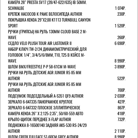
КАМЕРА 28" PRESTA SV17 (28/47-622/635) IB 50MM.
SCHWALBE
1 074Р.
КРЕПЕЖ НАСОСОВ К РАМЕ ВЕЛОСИПЕДА AUTHOR
230Р.
ПОКРЫШКА KENDA 29"Х2,00 K1113 TURNBULL CANYON
SPORT
1 520Р.
РУЧКИ (ГРИПСЫ) НА РУЛЬ 130ММ CLOUD BASE 2 M-
WAVE
260Р.
СЕДЛО VELO PLUSH TOUR AIR LASTOMER II
6 690Р.
НАБОР КЛЮЧ TW-2/24 ДИНАМОМЕТРИЧЕСКИЙ ДЛЯ
ГОЛОВОК 1/4", 3/4/5/6/8ММ, T10, T25 В КЕЙСЕ M-
WAVE
8 990Р.
ШЛЕМ ВМХ/FREESTYLE Р-Р 58-61СМ M-WAVE
3 890Р.
РУЧКИ НА РУЛЬ ДЕТСКИЕ AGR JUNIOR R5 85 ММ
AUTHOR
522Р.
РУЧКИ НА РУЛЬ ДЕТСКИЕ AGR JUNIOR R5 85 ММ
AUTHOR
700Р.
ПОДСУМОК ПОДСЕДЕЛЬНЫЙ A-S351 QF9 AUTHOR
2 030Р.
ЗЕРКАЛО 6-647335 ПАНОРАМНОЕ КРУГЛОЕ
427Р.
ЗЕРКАЛО 6-647332 ПЛОСКОЕ ЭЛЛИПТИЧЕСКОЕ
867Р.
КАМЕРА KENDA 26" Х 2.125-2.35", 50/60-559 АВТО
418Р.
КРЫЛО-ЩИТОК ПЕРЕДНЕЕ X-FLAP AUTHOR
732Р.
ПОДНОЖКА 8-16500140 ЗАДНЯЯ AKS-530 RS-24/29
AUTHOR
2 110Р.
ШЛЕМ CREEK FULLFACE 57-60СМ GREY AUTHOR
8 990Р.