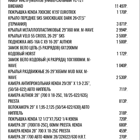
НАБОР ИНСТРУМЕНТОВ УНИВЕРСАЛЬНЫЙ YC-721
BIKEHAND
11 497Р.
ПОКРЫШКА KENDA 700Х38С K197 EUROTREK
1 170Р.
КРЫЛО ПЕРЕДНЕЕ SKS SHOCKBLADE DARK 26+27,5"
(ГЕРМАНИЯ)
3 871Р.
КРЫЛЬЯ МЕТАЛЛОПЛАСТИКОВЫЕ 29"Х60 ММ. M-WAVE
2 994Р.
КРЫЛЬЯ VELO 55 CROSS, 26-29" SKS
3 500Р.
ПОДНОЖКА AKS-16A C X9 16-20" AUTHOR
1 500Р.
ЗАМОК ВЕЛО ЦЕПЬ (5 РАЗРЯДОВ) 6Х1200ММ
КОДОВЫЙ HORST
1 172Р.
ЗАМОК ВЕЛО КОДОВЫЙ (4 РАЗРЯДА) 10Х1800ММ. M-
WAVE
1 040Р.
КРЫЛЬЯ РАЗДВИЖНЫЕ 26-29"Х65ММ MUD MAX. M-
WAVE
2 530Р.
КАМЕРА АНТИПРОКОЛЬНАЯ KENDA 29/28" Х 1.9-2.35",
(50/58-622) АВТО НИППЕЛЬ
711Р.
КАМЕРА AUTHOR 28" (700 Х 18-25С, 18/25-622/635)
PRESTA
813Р.
ВЕЛОКАМЕРА 29" X 1,95-2,125 (50/54-622/630) АВТО
НИППЕЛЬ
318Р.
ПОКРЫШКА KENDA 12 1/2"Х1,75X2 1/4 K909A
720Р.
КАМЕРА 28" (700Х18-25С), 60ММ PRESTA. KENDA
680Р.
КАМЕРА KENDA 28" 700 Х 18-25С PRESTA
459Р.
КАМЕРА 28"/700 АВТО 48ММ 28/32Х622/630 H.R.T.
270Р.