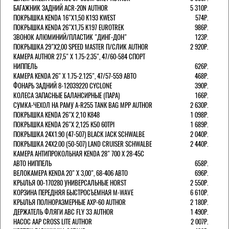
БАГАЖНИК ЗАДНИЙ ACR-20N AUTHOR
5 310Р.
ПОКРЫШКА KENDA 16"Х1,50 K193 KWEST
574Р.
ПОКРЫШКА KENDA 26"Х1,75 K197 EUROTREK
986Р.
ЗВОНОК АЛЮМИНИЙ/ПЛАСТИК "ДИНГ-ДОН"
123Р.
ПОКРЫШКА 29"Х2,00 SPEED MASTER П/СЛИК AUTHOR
2 920Р.
КАМЕРА AUTHOR 27,5" Х 1.75-2.35", 47/60-584 СПОРТ
НИППЕЛЬ
626Р.
КАМЕРА KENDA 26" Х 1.75-2.125", 47/57-559 АВТО
468Р.
ФОНАРЬ ЗАДНИЙ 8-12039220 CYCLONE
390Р.
КОЛЕСА ЗАПАСНЫЕ БАЛАНСИРНЫЕ (ПАРА)
166Р.
CУМКА-ЧЕХОЛ НА РАМУ A-R255 TANK BAG MPP AUTHOR
2 630Р.
ПОКРЫШКА KENDA 26"Х 2,10 K848
1 098Р.
ПОКРЫШКА KENDA 26"Х 2,125 K50 60TPI
1 689Р.
ПОКРЫШКА 24X1.90 (47-507) BLACK JACK SCHWALBE
2 040Р.
ПОКРЫШКА 24X2.00 (50-507) LAND CRUISER SCHWALBE
2 440Р.
КАМЕРА АНТИПРОКОЛЬНАЯ KENDA 28" 700 Х 28-45C
АВТО НИППЕЛЬ
658Р.
ВЕЛОКАМЕРА KENDA 20" Х 3,00", 68-406 АВТО
696Р.
КРЫЛЬЯ 00-170280 УНИВЕРСАЛЬНЫЕ HORST
2 550Р.
КОРЗИНА ПЕРЕДНЯЯ БЫСТРОСЪЕМНАЯ M-WAVE
6 610Р.
КРЫЛЬЯ ПОЛНОРАЗМЕРНЫЕ AXP-60 AUTHOR
2 180Р.
ДЕРЖАТЕЛЬ ФЛЯГИ АВС FLY 33 AUTHOR
1 490Р.
НАСОС AAP CROSS LITE AUTHOR
2 007Р.