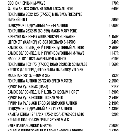
ЗВОНОК ЧЕРНЫЙ M-WAVE
170Р.
ФЛЯГА AB-TCX-SHIVA X9 0.85Л TACX/AUTHOR
640Р.
ПОКРЫШКА 26X2.125 (57-559) MTB/BMX/FREESTYLE
НИЗКИЙ H.R.T.
880Р.
ПОДСУМОК ПОДРАМНЫЙ A-R244 AUTHOR
1 600Р.
ПОКРЫШКА 26X2.35 (60-559) MAGIC MARY PERF,
BIKEPARK B/B HS447 ADDIX 20D2EPI SCHWALBE
4 150Р.
ЦЕПЕМЕТР (КАЛИБР) YC-503 BIKEHAND 6-14503
248Р.
ЗАМОК ВЕЛОСИПЕДНЫЙ ПРОТИВОУГОННЫЙ AUTHOR
2 760Р.
ЗАМОК ВЕЛОСИПЕДНЫЙ ПРОТИВОУГОННЫЙ M-WAVE
1 147Р.
НАСОС 8-18101024 AAP PUMPER AUTHOR
610Р.
ПОКРЫШКА 16X1.75 (47-305) ROAD CRUISER SCHWALBE
1 560Р.
КРЕПЕЖ ДЛЯ ПЕРЕДНЕГО КРЫЛА НА ВИЛКУ VELO 65
MOUNTAIN 29" 37 - 40ММ SKS
793Р.
ПОКРЫШКА AUTHOR 26"Х2,00 SPEED MASTER
2 250Р.
РУЧКИ НА РУЛЬ BMX (ПАРА)
214Р.
ЗАМОК ВЕЛОCИПЕДНЫЙ ЦЕПЬ 8Х1200ММ HORST
1 390Р.
РУЧКИ НА РУЛЬ ERGOGEL D3 BAR VELO
2 740Р.
РУЧКИ НА РУЛЬ AGR ERGO 20 GRIPLOCK AUTHOR
2 190Р.
ПОДСУМОК ПОДРАМНЫЙ A-R211 X7 AUTHOR
1 430Р.
КАМЕРА KENDA 12" 1/2 Х 1.75-2.125", 47/62-203 АВТО
320Р.
КРЫЛЬЯ ПОЛНОРАЗМЕРНЫЕ 26"Х60 ММ С
ЭЛЕКТРОПРОВОДКОЙ M-WAVE
2 809Р.
КРЫЛЬЯ УНИВЕРСАЛЬНЫЕ LASALLE ARIZONA BROWN
1 470Р.