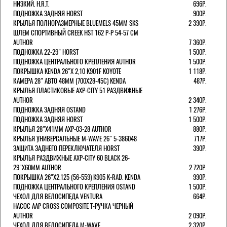
НИЗКИЙ. H.R.T.
696Р.
ПОДНОЖКА ЗАДНЯЯ HORST
900Р.
КРЫЛЬЯ ПОЛНОРАЗМЕРНЫЕ BLUEMELS 45MM SKS
2 390Р.
ШЛЕМ СПОРТИВНЫЙ CREEK HST 162 Р-Р 54-57 СМ
AUTHOR
7 360Р.
ПОДНОЖКА 22-29" HORST
1 500Р.
ПОДНОЖКА ЦЕНТРАЛЬНОГО КРЕПЛЕНИЯ AUTHOR
1 500Р.
ПОКРЫШКА KENDA 26"Х 2,10 K901F KOYOTE
1 118Р.
КАМЕРА 28" АВТО 48ММ (700Х28-45С) KENDA
487Р.
КРЫЛЬЯ ПЛАСТИКОВЫЕ AXP-CITY 51 РАЗДВИЖНЫЕ
AUTHOR
2 340Р.
ПОДНОЖКА ЗАДНЯЯ OSTAND
1 276Р.
ПОДНОЖКА ЗАДНЯЯ HORST
1 500Р.
КРЫЛЬЯ 28"Х41ММ AXP-03-28 AUTHOR
880Р.
КРЫЛЬЯ УНИВЕРСАЛЬНЫЕ M-WAVE 26" 5-386048
717Р.
ЗАЩИТА ЗАДНЕГО ПЕРЕКЛЮЧАТЕЛЯ HORST
390Р.
КРЫЛЬЯ РАЗДВИЖНЫЕ AXP-CITY 60 BLACK 26-
29"Х60ММ AUTHOR
2 720Р.
ПОКРЫШКА 26"Х2.125 (56-559) K905 K-RAD. KENDA
990Р.
ПОДНОЖКА ЦЕНТРАЛЬНОГО КРЕПЛЕНИЯ OSTAND
1 500Р.
ЧЕХОЛ ДЛЯ ВЕЛОСИПЕДА VENTURA
664Р.
НАСОС AAP CROSS COMPOSITE Т-РУЧКА ЧЕРНЫЙ
AUTHOR
2 090Р.
ЧЕХОЛ ДЛЯ ВЕЛОСИПЕДА M-WAVE
2 320Р.