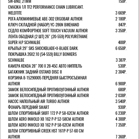
SW-BND, 21ММ
150Р.
СМАЗКА 1Л TF2 PERFORMANCE CHAIN LUBRICANT.
WELDTITE
3 669Р.
РОГА АЛЮМИНИЕВЫЕ ABE-302 ERGOBAR AUTHOR
2 180Р.
КЛЮЧ СКЛАДНОЙ (НАБОР) YC-286N BIKEHAND
847Р.
СЕДЛО КОМФОРТНОЕ SOFT TOUCH VACUUM AUTHOR
3 350Р.
ЛЕНТА ОБОДНАЯ (2 ШТ) 26" (20-559) POLYURETHANE
SUPER H.P SCHWALBE
400Р.
КРЫЛЬЯ 29" SKS SHOCKBLADE+X-BLADE DARK.
6 650Р.
ПОКРЫШКА 26X2.10 (54-559) BILLY BONKERS
SCHWALBE
3 387Р.
КАМЕРА KENDA 28" 700 Х 28-45С АВТО НИППЕЛЬ
530Р.
БАГАЖНИК ЗАДНИЙ OSTAND DISC II
2 384Р.
КОРЗИНА 8-15290005 ПЕРЕДНЯЯ БЫСТРОСЪЕМНАЯ
AUTHOR
6 900Р.
ЗАМОК ВЕЛОСИПЕДНЫЙ ПРОТИВОУГОННЫЙ AUTHOR
680Р.
ЗАМОК ВЕЛОСИПЕДНЫЙ ПРОТИВОУГОННЫЙ AUTHOR
2 038Р.
НАСОС НАПОЛЬНЫЙ AIR TURBO AUTHOR
3 540Р.
ФОНАРЬ ПЕРЕДНИЙ SMART
930Р.
ШЛЕМ СПОРТИВНЫЙ SKIFF 172 Р-Р 58-62СМ AUTHOR
6 230Р.
ШЛЕМ AERO INMOLD X8 162 Р-Р 52-58СМ AUTHOR
4 300Р.
ШЛЕМ AERO INMOLD X8 162 Р-Р 58-62СМ AUTHOR
7 350Р.
ШЛЕМ СПОРТИВНЫЙ CREEK HST 161Р-Р 57-60 СМ
AUTHOR
7 360Р.