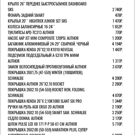
КРЫЛО 26" ПЕРЕДНЕЕ БЫСТРОСЪЕМНОЕ DASHBOARD
SKS
2 740Р.
ФОНАРЬ ЗАДНИЙ SMART
478Р.
КРЫЛЬЯ 20'' HIGHTREK JUNIOR SET SKS
1 470Р.
КОЛЕСА БАЛАНСИРНЫЕ 16-24''
1 652Р.
ТУКЛИПСЫ APD-TC313 AUTHOR
770Р.
НАСОС AAP JET MINI COMPOSITE 120PSI. AUTHOR
1 200Р.
БАГАЖНИК АЛЮМИНИЕВЫЙ 24-29" СВАРНОЙ. ЧЕРНЫЙ
4 194Р.
ПОКРЫШКА KENDA 26"Х2,10 K1010 NEVEGAL
1 447Р.
ПОДСУМОК ПОДСЕДЕЛЬНЫЙ A-S310 TPN МИНИ
AUTHOR
1 317Р.
ЗАМОК ВЕЛОСИПЕДНЫЙ ПРОТИВОУГОННЫЙ AUTHOR
3 670Р.
ПОКРЫШКА 26X1,75 (47-559) WINTER (100ШИПОВ).
SCHWALBE
4 390Р.
ПОКРЫШКА AUTHOR 26"Х2,10 ROCKET
2 280Р.
ПОКРЫШКА 26X2.10 (54-559) ROCKET RON, FOLDING.
SCHWALBE
4 870Р.
ПОКРЫШКА KENDA 26"Х 2,10K1080 SLANT SIX PRO
1 344Р.
РУЧКИ НА РУЛЬ AGR ERGO 20 AUTHOR
2 190Р.
ПОКРЫШКА 26X2.10 (54-559) SMART SAM. SCHWALBE
3 250Р.
СЕДЛО DONNA. AUTHOR
3 170Р.
ШЛЕМ PULSE LED X8 171 Р-Р 58-61 СМ AUTHOR
5 710Р.
ПОКРЫШКА 26X2.00 (50-559) MARATHON PLUS, СУПЕР