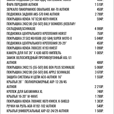
ФАРА ПЕРЕДНЯЯ AUTHOR
1 510Р.
ЗЕРКАЛО ПАНОРАМНОЕ ОВАЛЬНОЕ AM-70 AUTHOR
450Р.
ПОДНОЖКА ЗАДНЯЯ AKS-570 R40 AUTHOR
2 790Р.
ПОКРЫШКА KENDA 16"Х2,00 K879 KWICK
594Р.
ПОКРЫШКА 24X2.00 (50-507) BILLY BONKERS (КЕВЛАР/
СКЛАДНАЯ).SCHWALBE
4 990Р.
ПОДНОЖКА ЦЕНТРАЛЬНОГО КРЕПЛЕНИЯ HORST
750Р.
ПОКРЫШКА 27.5X2.40/650B (62-584) SUPER MOTO-X
5 848Р.
ПОДНОЖКА ЦЕНТРАЛЬНОГО КРЕПЛЕНИЯ 20-29"
450Р.
ПОКРЫШКА KENDA 700Х32С K193 KWEST
1 090Р.
КАМЕРА ДЛЯ FAT 26" X 4,00 АВТО НИППЕЛЬ
1 005Р.
ЗАМОК ВЕЛОСИПЕДНЫЙ ПРОТИВОУГОННЫЙ ASL-51
AUTHOR
486Р.
ПОКРЫШКА 24X2,15 (55-507) BIG BEN PLUS SCHWALBE
5 068Р.
ПОКРЫШКА 24X2.00 (50-507) BIG APPLE SCHWALBE
3 670Р.
ЗАЩИТА СИСТЕМЫ И ЦЕПИ ACO-AUTHOR 16"
1 550Р.
КРЫЛЬЯ 28'' ПОЛНОРАЗМЕРНЫЕ AXP-12-28/45
AUTHOR
2 210Р.
КРЕПЕЖ ДЛЯ БАГАЖНИКА XL
748Р.
КРЫЛЬЯ 16-20" M-WAVE
1 790Р.
ПОКРЫШКА KENDA 700Х40С K879 KWICK. K-SHIELD
1 383Р.
РУЧКИ НА РУЛЬ AGR-R192-102 AUTHOR
540Р.
КРЫЛЬЯ УНИВЕРСАЛЬНЫЕ AXP-02-24/29 AUTHOR
1 500Р.