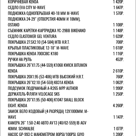
КОРИЧНЕВАЯ KENDA
1 420Р.
СЕДЛО EVA CITY M-WAVE
1 647Р.
ПОДНОЖКА ОДНОПЕРЬЕВАЯ 40-18 ММ M-WAVE
1 570Р.
ПОДНОЖКА 24-29" (ОТВЕРСТИЯ 40ММ И 18ММ),
OSTAND
1 108Р.
СЪЕМНИК КАРЕТКИ-КАРТРИДЖА YC-29BB BIKEHAND
1 148Р.
СЕДЛО ELASTOMER GEL VENTURA
1 639Р.
ПОКРЫШКА 27.5X2.10 (54-584) MTB H.R.T.
708Р.
КРЫЛЬЯ ПЛАСТИКОВЫЕ 12-18" M-WAVE
1 618Р.
ПОКРЫШКА KENDA 700Х38С K180
1 116Р.
РУЧКИ НА РУЛЬ
452Р.
ПОКРЫШКА 26"Х1.75 (44-559) K1068 KWICK BITUMEN
KENDA
2 610Р.
ПОКРЫШКА 20X1.95 (53-406) MTB ВЫСОКИЙ H.R.T.
760Р.
ПОКРЫШКА 26"Х2.10 (54-559) K831A KENDA
1 062Р.
ПОДСУМОК ПОДРАМНЫЙ A-R265 MPP AUTHOR
1 990Р.
ДЕРЖАТЕЛЬ ФЛЯГИ VELOCAGE SKS
1 250Р.
ПОКРЫШКА 20"Х1.95 (50-406) K1047 SMALL BLOCK
EIGHT. KENDA
4 260Р.
ЗАМОК ВЕЛО КОДОВЫЙ (4 РАЗРЯДА) 12Х1000ММ. M-
WAVE
1 147Р.
КАМЕРА 26" 1.50-2.40 АВТО AV13 (40/62-559) IB AGV
40MM. SCHWALBE
1 077Р.
НАСОС GP-993 С МАНОМЕТРОМ 80PSI/100PSI. GIYO
1 390Р.