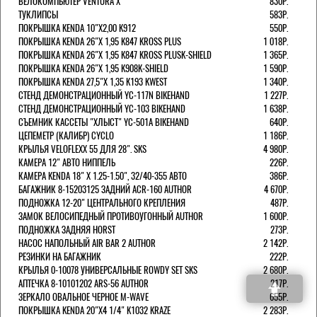
ВЕЛОКОМПЬЮТЕР VENTURA Х
830Р.
ТУКЛИПСЫ
583Р.
ПОКРЫШКА KENDA 10"Х2,00 K912
550Р.
ПОКРЫШКА KENDA 26"Х 1,95 K847 KROSS PLUS
1 018Р.
ПОКРЫШКА KENDA 26"Х 1,95 K847 KROSS PLUSK-SHIELD
1 365Р.
ПОКРЫШКА KENDA 26"Х 1,95 K908K-SHIELD
1 590Р.
ПОКРЫШКА KENDA 27,5"Х 1,35 K193 KWEST
1 340Р.
СТЕНД ДЕМОНСТРАЦИОННЫЙ YC-117N BIKEHAND
1 227Р.
СТЕНД ДЕМОНСТРАЦИОННЫЙ YC-103 BIKEHAND
1 638Р.
СЪЕМНИК КАССЕТЫ "ХЛЫСТ" YC-501A BIKEHAND
640Р.
ЦЕПЕМЕТР (КАЛИБР) CYCLO
1 186Р.
КРЫЛЬЯ VELOFLEXX 55 ДЛЯ 28". SKS
4 980Р.
КАМЕРА 12" АВТО НИППЕЛЬ
226Р.
КАМЕРА KENDA 18" Х 1.25-1.50", 32/40-355 АВТО
386Р.
БАГАЖНИК 8-15203125 ЗАДНИЙ ACR-160 AUTHOR
4 670Р.
ПОДНОЖКА 12-20" ЦЕНТРАЛЬНОГО КРЕПЛЕНИЯ
487Р.
ЗАМОК ВЕЛОСИПЕДНЫЙ ПРОТИВОУГОННЫЙ AUTHOR
1 600Р.
ПОДНОЖКА ЗАДНЯЯ HORST
273Р.
НАСОС НАПОЛЬНЫЙ AIR BAR 2 AUTHOR
2 142Р.
РЕЗИНКИ НА БАГАЖНИК
222Р.
КРЫЛЬЯ 0-10078 УНИВЕРСАЛЬНЫЕ ROWDY SET SKS
2 680Р.
АПТЕЧКА 8-10101202 ARS-56 AUTHOR
217Р.
ЗЕРКАЛО ОВАЛЬНОЕ ЧЕРНОЕ M-WAVE
655Р.
ПОКРЫШКА KENDA 20"Х4 1/4" K1032 KRAZE
2 283Р.