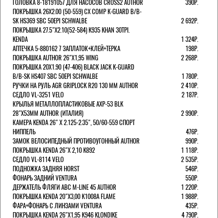
ГОЛОВКА 8-18191057 ДЛЯ НАСОСОВ CROSS2 AUTHOR
390Р.
ПОКРЫШКА 26X2.00 (50-559) CX COMP K-GUARD B/B-
SK HS369 SBC 50EPI SCHWALBE
2 692Р.
ПОКРЫШКА 27.5"Х2.10(52-584) K935 KHAN 30TPI.
KENDA
1 324Р.
АПТЕЧКА 5-880162 7 ЗАПЛАТОК+КЛЕЙ+ТЕРКА
198Р.
ПОКРЫШКА AUTHOR 26"Х1,95 WING
2 268Р.
ПОКРЫШКА 20X1.90 (47-406) BLACK JACK K-GUARD
B/B-SK HS407 SBC 50EPI SCHWALBE
1 780Р.
РУЧКИ НА РУЛЬ AGR GRIPLOCK R20 130 ММ AUTHOR
2 410Р.
СЕДЛО VL-3251 VELO
2 187Р.
КРЫЛЬЯ МЕТАЛЛОПЛАСТИКОВЫЕ AXP-53 BLK
28"Х53ММ AUTHOR (ИТАЛИЯ)
2 990Р.
КАМЕРА KENDA 26" Х 2.125-2.35", 50/60-559 СПОРТ
НИППЕЛЬ
476Р.
ЗАМОК ВЕЛОСИПЕДНЫЙ ПРОТИВОУГОННЫЙ AUTHOR
990Р.
ПОКРЫШКА KENDA 26"Х 2,10 K892
1 118Р.
СЕДЛО VL-8114 VELO
2 535Р.
ПОДНОЖКА ЗАДНЯЯ HORST
546Р.
ФОНАРЬ ЗАДНИЙ VENTURA
550Р.
ДЕРЖАТЕЛЬ ФЛЯГИ АВС M-LINE 45 AUTHOR
1 220Р.
ПОКРЫШКА KENDA 20"Х3,00 K1008A FLAME
1 988Р.
ФАРА+ФОНАРЬ С ЛИНЗАМИ VENTURA
435Р.
ПОКРЫШКА KENDA 26"Х1,95 K946 KLONDIKE
4 790Р.