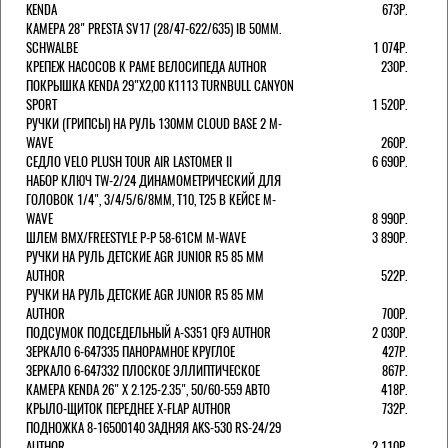
KENDA
673Р.
КАМЕРА 28" PRESTA SV17 (28/47-622/635) IB 50MM.
SCHWALBE
1 074Р.
КРЕПЕЖ НАСОСОВ К РАМЕ ВЕЛОСИПЕДА AUTHOR
230Р.
ПОКРЫШКА KENDA 29"Х2,00 K1113 TURNBULL CANYON
SPORT
1 520Р.
РУЧКИ (ГРИПСЫ) НА РУЛЬ 130ММ CLOUD BASE 2 M-
WAVE
260Р.
СЕДЛО VELO PLUSH TOUR AIR LASTOMER II
6 690Р.
НАБОР КЛЮЧ TW-2/24 ДИНАМОМЕТРИЧЕСКИЙ ДЛЯ
ГОЛОВОК 1/4", 3/4/5/6/8ММ, T10, T25 В КЕЙСЕ M-
WAVE
8 990Р.
ШЛЕМ ВМХ/FREESTYLE Р-Р 58-61СМ M-WAVE
3 890Р.
РУЧКИ НА РУЛЬ ДЕТСКИЕ AGR JUNIOR R5 85 ММ
AUTHOR
522Р.
РУЧКИ НА РУЛЬ ДЕТСКИЕ AGR JUNIOR R5 85 ММ
AUTHOR
700Р.
ПОДСУМОК ПОДСЕДЕЛЬНЫЙ A-S351 QF9 AUTHOR
2 030Р.
ЗЕРКАЛО 6-647335 ПАНОРАМНОЕ КРУГЛОЕ
427Р.
ЗЕРКАЛО 6-647332 ПЛОСКОЕ ЭЛЛИПТИЧЕСКОЕ
867Р.
КАМЕРА KENDA 26" Х 2.125-2.35", 50/60-559 АВТО
418Р.
КРЫЛО-ЩИТОК ПЕРЕДНЕЕ X-FLAP AUTHOR
732Р.
ПОДНОЖКА 8-16500140 ЗАДНЯЯ AKS-530 RS-24/29
AUTHOR
2 110Р.