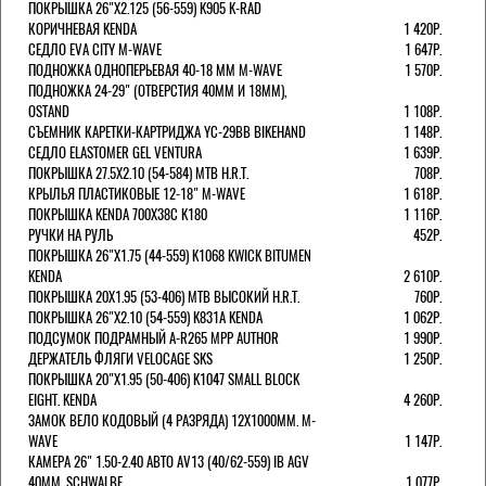
ПОКРЫШКА 26"Х2.125 (56-559) K905 K-RAD
КОРИЧНЕВАЯ KENDA
1 420Р.
СЕДЛО EVA CITY M-WAVE
1 647Р.
ПОДНОЖКА ОДНОПЕРЬЕВАЯ 40-18 ММ M-WAVE
1 570Р.
ПОДНОЖКА 24-29" (ОТВЕРСТИЯ 40ММ И 18ММ),
OSTAND
1 108Р.
СЪЕМНИК КАРЕТКИ-КАРТРИДЖА YC-29BB BIKEHAND
1 148Р.
СЕДЛО ELASTOMER GEL VENTURA
1 639Р.
ПОКРЫШКА 27.5X2.10 (54-584) MTB H.R.T.
708Р.
КРЫЛЬЯ ПЛАСТИКОВЫЕ 12-18" M-WAVE
1 618Р.
ПОКРЫШКА KENDA 700Х38С K180
1 116Р.
РУЧКИ НА РУЛЬ
452Р.
ПОКРЫШКА 26"Х1.75 (44-559) K1068 KWICK BITUMEN
KENDA
2 610Р.
ПОКРЫШКА 20X1.95 (53-406) MTB ВЫСОКИЙ H.R.T.
760Р.
ПОКРЫШКА 26"Х2.10 (54-559) K831A KENDA
1 062Р.
ПОДСУМОК ПОДРАМНЫЙ A-R265 MPP AUTHOR
1 990Р.
ДЕРЖАТЕЛЬ ФЛЯГИ VELOCAGE SKS
1 250Р.
ПОКРЫШКА 20"Х1.95 (50-406) K1047 SMALL BLOCK
EIGHT. KENDA
4 260Р.
ЗАМОК ВЕЛО КОДОВЫЙ (4 РАЗРЯДА) 12Х1000ММ. M-
WAVE
1 147Р.
КАМЕРА 26" 1.50-2.40 АВТО AV13 (40/62-559) IB AGV
40MM. SCHWALBE
1 077Р.