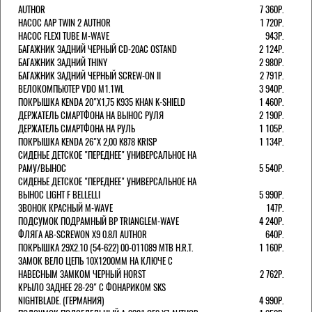
AUTHOR
7 360Р.
НАСОС AAP TWIN 2 AUTHOR
1 720Р.
НАСОС FLEXI TUBE M-WAVE
943Р.
БАГАЖНИК ЗАДНИЙ ЧЕРНЫЙ СD-20AC OSTAND
2 124Р.
БАГАЖНИК ЗАДНИЙ THINY
2 980Р.
БАГАЖНИК ЗАДНИЙ ЧЕРНЫЙ SCREW-ON II
2 791Р.
ВЕЛОКОМПЬЮТЕР VDO M1.1WL
3 940Р.
ПОКРЫШКА KENDA 20"Х1,75 K935 KHAN K-SHIELD
1 460Р.
ДЕРЖАТЕЛЬ СМАРТФОНА НА ВЫНОС РУЛЯ
2 190Р.
ДЕРЖАТЕЛЬ СМАРТФОНА НА РУЛЬ
1 105Р.
ПОКРЫШКА KENDA 26"Х 2,00 K878 KRISP
1 134Р.
СИДЕНЬЕ ДЕТСКОЕ "ПЕРЕДНЕЕ" УНИВЕРСАЛЬНОЕ НА
РАМУ/ВЫНОС
5 540Р.
СИДЕНЬЕ ДЕТСКОЕ "ПЕРЕДНЕЕ" УНИВЕРСАЛЬНОЕ НА
ВЫНОС LIGHT F BELLELLI
5 990Р.
ЗВОНОК КРАСНЫЙ M-WAVE
147Р.
ПОДСУМОК ПОДРАМНЫЙ BP TRIANGLEM-WAVE
4 240Р.
ФЛЯГА AB-SCREWON X9 0.8Л AUTHOR
640Р.
ПОКРЫШКА 29X2.10 (54-622) 00-011089 MTB H.R.T.
1 160Р.
ЗАМОК ВЕЛО ЦЕПЬ 10Х1200ММ НА КЛЮЧЕ С
НАВЕСНЫМ ЗАМКОМ ЧЕРНЫЙ HORST
2 762Р.
КРЫЛО ЗАДНЕЕ 28-29" С ФОНАРИКОМ SKS
NIGHTBLADE. (ГЕРМАНИЯ)
4 990Р.