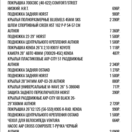
ПОКРЫШКА 700X38С (40-622) COMFORT/STREET
НИЗКИЙ. H.R.T.
696Р.
ПОДНОЖКА ЗАДНЯЯ HORST
900Р.
КРЫЛЬЯ ПОЛНОРАЗМЕРНЫЕ BLUEMELS 45MM SKS
2 390Р.
ШЛЕМ СПОРТИВНЫЙ CREEK HST 162 Р-Р 54-57 СМ
AUTHOR
7 360Р.
ПОДНОЖКА 22-29" HORST
1 500Р.
ПОДНОЖКА ЦЕНТРАЛЬНОГО КРЕПЛЕНИЯ AUTHOR
1 500Р.
ПОКРЫШКА KENDA 26"Х 2,10 K901F KOYOTE
1 118Р.
КАМЕРА 28" АВТО 48ММ (700Х28-45С) KENDA
487Р.
КРЫЛЬЯ ПЛАСТИКОВЫЕ AXP-CITY 51 РАЗДВИЖНЫЕ
AUTHOR
2 340Р.
ПОДНОЖКА ЗАДНЯЯ OSTAND
1 276Р.
ПОДНОЖКА ЗАДНЯЯ HORST
1 500Р.
КРЫЛЬЯ 28"Х41ММ AXP-03-28 AUTHOR
880Р.
КРЫЛЬЯ УНИВЕРСАЛЬНЫЕ M-WAVE 26" 5-386048
717Р.
ЗАЩИТА ЗАДНЕГО ПЕРЕКЛЮЧАТЕЛЯ HORST
390Р.
КРЫЛЬЯ РАЗДВИЖНЫЕ AXP-CITY 60 BLACK 26-
29"Х60ММ AUTHOR
2 720Р.
ПОКРЫШКА 26"Х2.125 (56-559) K905 K-RAD. KENDA
990Р.
ПОДНОЖКА ЦЕНТРАЛЬНОГО КРЕПЛЕНИЯ OSTAND
1 500Р.
ЧЕХОЛ ДЛЯ ВЕЛОСИПЕДА VENTURA
664Р.
НАСОС AAP CROSS COMPOSITE Т-РУЧКА ЧЕРНЫЙ
AUTHOR
2 090Р.