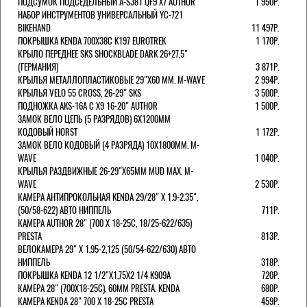
ПОДСУМОК ПОДСЕДЕЛЬНЫЙ A-S381 QF9 X7 AUTHOR
1 950Р.
НАБОР ИНСТРУМЕНТОВ УНИВЕРСАЛЬНЫЙ YC-721
BIKEHAND
11 497Р.
ПОКРЫШКА KENDA 700Х38С K197 EUROTREK
1 170Р.
КРЫЛО ПЕРЕДНЕЕ SKS SHOCKBLADE DARK 26+27,5"
(ГЕРМАНИЯ)
3 871Р.
КРЫЛЬЯ МЕТАЛЛОПЛАСТИКОВЫЕ 29"Х60 ММ. M-WAVE
2 994Р.
КРЫЛЬЯ VELO 55 CROSS, 26-29" SKS
3 500Р.
ПОДНОЖКА AKS-16A C X9 16-20" AUTHOR
1 500Р.
ЗАМОК ВЕЛО ЦЕПЬ (5 РАЗРЯДОВ) 6Х1200ММ
КОДОВЫЙ HORST
1 172Р.
ЗАМОК ВЕЛО КОДОВЫЙ (4 РАЗРЯДА) 10Х1800ММ. M-
WAVE
1 040Р.
КРЫЛЬЯ РАЗДВИЖНЫЕ 26-29"Х65ММ MUD MAX. M-
WAVE
2 530Р.
КАМЕРА АНТИПРОКОЛЬНАЯ KENDA 29/28" Х 1.9-2.35",
(50/58-622) АВТО НИППЕЛЬ
711Р.
КАМЕРА AUTHOR 28" (700 Х 18-25С, 18/25-622/635)
PRESTA
813Р.
ВЕЛОКАМЕРА 29" X 1,95-2,125 (50/54-622/630) АВТО
НИППЕЛЬ
318Р.
ПОКРЫШКА KENDA 12 1/2"Х1,75X2 1/4 K909A
720Р.
КАМЕРА 28" (700Х18-25С), 60ММ PRESTA. KENDA
680Р.
КАМЕРА KENDA 28" 700 Х 18-25С PRESTA
459Р.