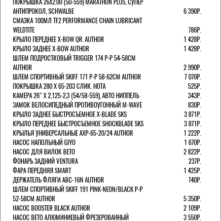
ПОКРЫШКА 26X2.00 (50-559) MARATHON PLUS, СУПЕР
АНТИПРОКОЛ, SCHWALBE
6 390Р.
СМАЗКА 100МЛ TF2 PERFORMANCE CHAIN LUBRICANT
WELDTITE
786Р.
КРЫЛО ПЕРЕДНЕЕ X-BOW QR. AUTHOR
1 428Р.
КРЫЛО ЗАДНЕЕ X-BOW AUTHOR
1 428Р.
ШЛЕМ ПОДРОСТКОВЫЙ TRIGGER 174 Р-Р 54-58СМ
AUTHOR
2 990Р.
ШЛЕМ СПОРТИВНЫЙ SKIFF 171 Р-Р 58-62СМ AUTHOR
7 070Р.
ПОКРЫШКА 280 X 65-203 СЛИК. HOTA
525Р.
КАМЕРА 26" X 2,125-2,3 (54/58-559), АВТО НИППЕЛЬ
343Р.
ЗАМОК ВЕЛОСИПЕДНЫЙ ПРОТИВОУГОННЫЙ M-WAVE
830Р.
КРЫЛО ЗАДНЕЕ БЫСТРОСЪЕМНОЕ X-BLADE SKS
3 871Р.
КРЫЛО ПЕРЕДНЕЕ БЫСТРОСЪЕМНОЕ SHOCKBLADE SKS
3 871Р.
КРЫЛЬЯ УНИВЕРСАЛЬНЫЕ AXP-65-20/24 AUTHOR
1 222Р.
НАСОС НАПОЛЬНЫЙ GIYO
1 670Р.
НАСОС ДЛЯ ВИЛОК ВЕТО
2 822Р.
ФОНАРЬ ЗАДНИЙ VENTURA
237Р.
ФАРА ПЕРЕДНЯЯ SMART
1 425Р.
ДЕРЖАТЕЛЬ ФЛЯГИ ABC-16N AUTHOR
740Р.
ШЛЕМ СПОРТИВНЫЙ SKIFF 191 PINK-NEON/BLACK Р-Р
52-58СМ AUTHOR
5 350Р.
НАСОС BOOSTER BLACK AUTHOR
2 109Р.
НАСОС BETO АЛЮМИНИЕВЫЙ ФРЕЗЕРОВАННЫЙ
3 550Р.