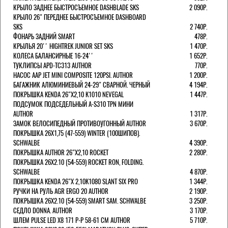
КРЫЛО ЗАДНЕЕ БЫСТРОСЪЕМНОЕ DASHBLADE SKS
2 090Р.
КРЫЛО 26" ПЕРЕДНЕЕ БЫСТРОСЪЕМНОЕ DASHBOARD
SKS
2 740Р.
ФОНАРЬ ЗАДНИЙ SMART
478Р.
КРЫЛЬЯ 20'' HIGHTREK JUNIOR SET SKS
1 470Р.
КОЛЕСА БАЛАНСИРНЫЕ 16-24''
1 652Р.
ТУКЛИПСЫ APD-TC313 AUTHOR
770Р.
НАСОС AAP JET MINI COMPOSITE 120PSI. AUTHOR
1 200Р.
БАГАЖНИК АЛЮМИНИЕВЫЙ 24-29" СВАРНОЙ. ЧЕРНЫЙ
4 194Р.
ПОКРЫШКА KENDA 26"Х2,10 K1010 NEVEGAL
1 447Р.
ПОДСУМОК ПОДСЕДЕЛЬНЫЙ A-S310 TPN МИНИ
AUTHOR
1 317Р.
ЗАМОК ВЕЛОСИПЕДНЫЙ ПРОТИВОУГОННЫЙ AUTHOR
3 670Р.
ПОКРЫШКА 26X1,75 (47-559) WINTER (100ШИПОВ).
SCHWALBE
4 390Р.
ПОКРЫШКА AUTHOR 26"Х2,10 ROCKET
2 280Р.
ПОКРЫШКА 26X2.10 (54-559) ROCKET RON, FOLDING.
SCHWALBE
4 870Р.
ПОКРЫШКА KENDA 26"Х 2,10K1080 SLANT SIX PRO
1 344Р.
РУЧКИ НА РУЛЬ AGR ERGO 20 AUTHOR
2 190Р.
ПОКРЫШКА 26X2.10 (54-559) SMART SAM. SCHWALBE
3 250Р.
СЕДЛО DONNA. AUTHOR
3 170Р.
ШЛЕМ PULSE LED X8 171 Р-Р 58-61 СМ AUTHOR
5 710Р.