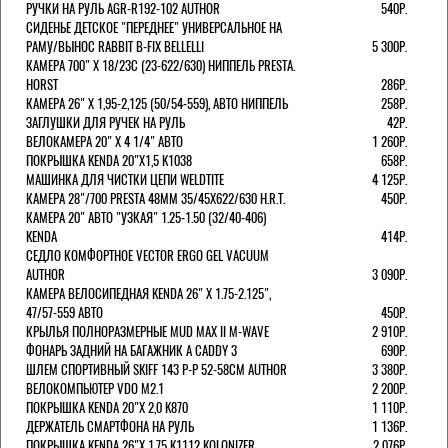
РУЧКИ НА РУЛЬ AGR-R192-102 AUTHOR
540Р.
СИДЕНЬЕ ДЕТСКОЕ "ПЕРЕДНЕЕ" УНИВЕРСАЛЬНОЕ НА
РАМУ/ВЫНОС RABBIT B-FIX BELLELLI
5 300Р.
КАМЕРА 700" Х 18/23C (23-622/630) НИППЕЛЬ PRESTA.
HORST
286Р.
КАМЕРА 26" X 1,95-2,125 (50/54-559), АВТО НИППЕЛЬ
258Р.
ЗАГЛУШКИ ДЛЯ РУЧЕК НА РУЛЬ
42Р.
ВЕЛОКАМЕРА 20" Х 4 1/4" АВТО
1 260Р.
ПОКРЫШКА KENDA 20"Х1,5 K1038
658Р.
МАШИНКА ДЛЯ ЧИСТКИ ЦЕПИ WELDTITE
4 125Р.
КАМЕРА 28"/700 PRESTA 48ММ 35/45Х622/630 H.R.T.
450Р.
КАМЕРА 20" АВТО "УЗКАЯ" 1.25-1.50 (32/40-406)
KENDA
414Р.
СЕДЛО КОМФОРТНОЕ VECTOR ERGO GEL VACUUM
AUTHOR
3 090Р.
КАМЕРА ВЕЛОСИПЕДНАЯ KENDA 26" Х 1.75-2.125",
47/57-559 АВТО
450Р.
КРЫЛЬЯ ПОЛНОРАЗМЕРНЫЕ MUD MAX II M-WAVE
2 910Р.
ФОНАРЬ ЗАДНИЙ НА БАГАЖНИК A CADDY 3
690Р.
ШЛЕМ СПОРТИВНЫЙ SKIFF 143 Р-Р 52-58СМ AUTHOR
3 380Р.
ВЕЛОКОМПЬЮТЕР VDO M2.1
2 200Р.
ПОКРЫШКА KENDA 20"Х 2,0 K870
1 110Р.
ДЕРЖАТЕЛЬ СМАРТФОНА НА РУЛЬ
1 136Р.
ПОКРЫШКА KENDA 26"Х 1,75 K1112 KOLONIZER
2 076Р.