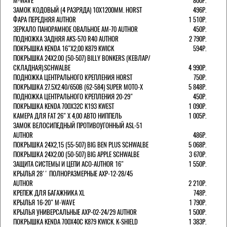
M-WAVE
800Р.
ЗАМОК КОДОВЫЙ (4 РАЗРЯДА) 10Х1200ММ. HORST
496Р.
ФАРА ПЕРЕДНЯЯ AUTHOR
1 510Р.
ЗЕРКАЛО ПАНОРАМНОЕ ОВАЛЬНОЕ AM-70 AUTHOR
450Р.
ПОДНОЖКА ЗАДНЯЯ AKS-570 R40 AUTHOR
2 790Р.
ПОКРЫШКА KENDA 16"Х2,00 K879 KWICK
594Р.
ПОКРЫШКА 24X2.00 (50-507) BILLY BONKERS (КЕВЛАР/
СКЛАДНАЯ).SCHWALBE
4 990Р.
ПОДНОЖКА ЦЕНТРАЛЬНОГО КРЕПЛЕНИЯ HORST
750Р.
ПОКРЫШКА 27.5X2.40/650B (62-584) SUPER MOTO-X
5 848Р.
ПОДНОЖКА ЦЕНТРАЛЬНОГО КРЕПЛЕНИЯ 20-29"
450Р.
ПОКРЫШКА KENDA 700Х32С K193 KWEST
1 090Р.
КАМЕРА ДЛЯ FAT 26" X 4,00 АВТО НИППЕЛЬ
1 005Р.
ЗАМОК ВЕЛОСИПЕДНЫЙ ПРОТИВОУГОННЫЙ ASL-51
AUTHOR
486Р.
ПОКРЫШКА 24X2,15 (55-507) BIG BEN PLUS SCHWALBE
5 068Р.
ПОКРЫШКА 24X2.00 (50-507) BIG APPLE SCHWALBE
3 670Р.
ЗАЩИТА СИСТЕМЫ И ЦЕПИ ACO-AUTHOR 16"
1 550Р.
КРЫЛЬЯ 28'' ПОЛНОРАЗМЕРНЫЕ AXP-12-28/45
AUTHOR
2 210Р.
КРЕПЕЖ ДЛЯ БАГАЖНИКА XL
748Р.
КРЫЛЬЯ 16-20" M-WAVE
1 790Р.
КРЫЛЬЯ УНИВЕРСАЛЬНЫЕ AXP-02-24/29 AUTHOR
1 500Р.
ПОКРЫШКА KENDA 700Х40С K879 KWICK. K-SHIELD
1 383Р.