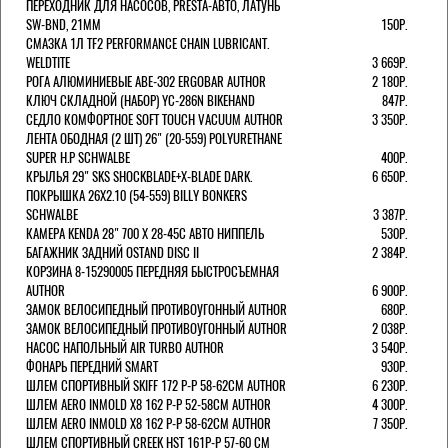
ПЕРЕХОДНИК ДЛЯ НАСОСОВ, PRESTA-АВТО, ЛАТУНЬ
SW-BND, 21ММ
150Р.
СМАЗКА 1Л TF2 PERFORMANCE CHAIN LUBRICANT.
WELDTITE
3 669Р.
РОГА АЛЮМИНИЕВЫЕ ABE-302 ERGOBAR AUTHOR
2 180Р.
КЛЮЧ СКЛАДНОЙ (НАБОР) YC-286N BIKEHAND
847Р.
СЕДЛО КОМФОРТНОЕ SOFT TOUCH VACUUM AUTHOR
3 350Р.
ЛЕНТА ОБОДНАЯ (2 ШТ) 26" (20-559) POLYURETHANE
SUPER H.P SCHWALBE
400Р.
КРЫЛЬЯ 29" SKS SHOCKBLADE+X-BLADE DARK.
6 650Р.
ПОКРЫШКА 26X2.10 (54-559) BILLY BONKERS
SCHWALBE
3 387Р.
КАМЕРА KENDA 28" 700 Х 28-45С АВТО НИППЕЛЬ
530Р.
БАГАЖНИК ЗАДНИЙ OSTAND DISC II
2 384Р.
КОРЗИНА 8-15290005 ПЕРЕДНЯЯ БЫСТРОСЪЕМНАЯ
AUTHOR
6 900Р.
ЗАМОК ВЕЛОСИПЕДНЫЙ ПРОТИВОУГОННЫЙ AUTHOR
680Р.
ЗАМОК ВЕЛОСИПЕДНЫЙ ПРОТИВОУГОННЫЙ AUTHOR
2 038Р.
НАСОС НАПОЛЬНЫЙ AIR TURBO AUTHOR
3 540Р.
ФОНАРЬ ПЕРЕДНИЙ SMART
930Р.
ШЛЕМ СПОРТИВНЫЙ SKIFF 172 Р-Р 58-62СМ AUTHOR
6 230Р.
ШЛЕМ AERO INMOLD X8 162 Р-Р 52-58СМ AUTHOR
4 300Р.
ШЛЕМ AERO INMOLD X8 162 Р-Р 58-62СМ AUTHOR
7 350Р.
ШЛЕМ СПОРТИВНЫЙ CREEK HST 161Р-Р 57-60 СМ