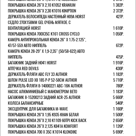
ПОКРЫШКА KENDA 26"Х 2,10 K1052 KRANIUM
1 382Р.
ПОКРЫШКА KENDA 26"Х 2,30 K1016 KINIPTION
2 372Р.
ДЕРЖАТЕЛЬ ВЕЛОСИПЕДА НАСТЕННЫЙ H09A HORST
427Р.
СЕДЛО 270Х158ММ GEL ОЧЕНЬ МЯГКОЕ. С
ВЕНТИЛЯЦИЕЙ HORST
1 610Р.
ПОКРЫШКА KENDA 700Х35С K161 CROSS CYCLO
1 050Р.
КАМЕРА АНТИПРОКОЛЬНАЯ KENDA 26" Х 1.75-2.125",
47/57-559 АВТО НИППЕЛЬ
672Р.
КАМЕРА KENDA 28-29" Х 1,9-2,35" (50/58-622) АВТО
НИППЕЛЬ
475Р.
БАГАЖНИК ЗАДНИЙ H041 HORST
1 916Р.
АПТЕЧКА RED DEVILS
430Р.
ДЕРЖАТЕЛЬ ФЛЯГИ АВС FLY 33 AUTHOR
1 182Р.
ШЛЕМ PULSE LED X8 185 Р-Р 52-58СМ AUTHOR
5 710Р.
ДЕРЖАТЕЛЬ ФЛЯГИ 8-14000221 ABC-16N AUTHOR
780Р.
НАСОС АЛЮМИНИЕВЫЙ С МАНОМЕТРОМ BETO
1 183Р.
БАГАЖНИК 8-15200213 ЗАДНИЙ ACR-25 AUTHOR
5 660Р.
КОЛЕСА БАЛАНСИРНЫЕ
540Р.
ЭКСЦЕНТРИК ДЛЯ БАГАЖНИКА M-WAVE
1 160Р.
ПОКРЫШКА KENDA 26"Х 1,95 K935 KHAN БЕЛАЯ
1 500Р.
ПОКРЫШКА KENDA 26"Х 2,10 K1109 60TPI KICK BACK
2 650Р.
ПОКРЫШКА KENDA 26"Х 2,125 K841A KOMFORT
1 126Р.
ПОКРЫШКА KENDA 700 Х 35С К1014 KLONDIKE
5 690Р.