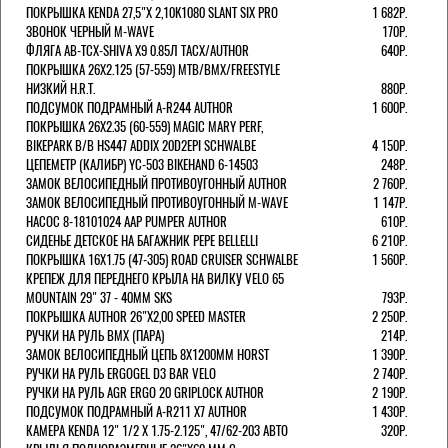
ПОКРЫШКА KENDA 27,5"Х 2,10K1080 SLANT SIX PRO
1 682Р.
ЗВОНОК ЧЕРНЫЙ M-WAVE
170Р.
ФЛЯГА AB-TCX-SHIVA X9 0.85Л TACX/AUTHOR
640Р.
ПОКРЫШКА 26X2.125 (57-559) MTB/BMX/FREESTYLE
НИЗКИЙ H.R.T.
880Р.
ПОДСУМОК ПОДРАМНЫЙ A-R244 AUTHOR
1 600Р.
ПОКРЫШКА 26X2.35 (60-559) MAGIC MARY PERF,
BIKEPARK B/B HS447 ADDIX 20D2EPI SCHWALBE
4 150Р.
ЦЕПЕМЕТР (КАЛИБР) YC-503 BIKEHAND 6-14503
248Р.
ЗАМОК ВЕЛОСИПЕДНЫЙ ПРОТИВОУГОННЫЙ AUTHOR
2 760Р.
ЗАМОК ВЕЛОСИПЕДНЫЙ ПРОТИВОУГОННЫЙ M-WAVE
1 147Р.
НАСОС 8-18101024 AAP PUMPER AUTHOR
610Р.
СИДЕНЬЕ ДЕТСКОЕ НА БАГАЖНИК PEPE BELLELLI
6 210Р.
ПОКРЫШКА 16X1.75 (47-305) ROAD CRUISER SCHWALBE
1 560Р.
КРЕПЕЖ ДЛЯ ПЕРЕДНЕГО КРЫЛА НА ВИЛКУ VELO 65
MOUNTAIN 29" 37 - 40ММ SKS
793Р.
ПОКРЫШКА AUTHOR 26"Х2,00 SPEED MASTER
2 250Р.
РУЧКИ НА РУЛЬ BMX (ПАРА)
214Р.
ЗАМОК ВЕЛОCИПЕДНЫЙ ЦЕПЬ 8Х1200ММ HORST
1 390Р.
РУЧКИ НА РУЛЬ ERGOGEL D3 BAR VELO
2 740Р.
РУЧКИ НА РУЛЬ AGR ERGO 20 GRIPLOCK AUTHOR
2 190Р.
ПОДСУМОК ПОДРАМНЫЙ A-R211 X7 AUTHOR
1 430Р.
КАМЕРА KENDA 12" 1/2 Х 1.75-2.125", 47/62-203 АВТО
320Р.