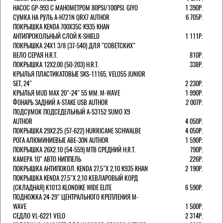
НАСОС GP-993 С МАНОМЕТРОМ 80PSI/100PSI. GIYO
1 390Р.
СУМКА НА РУЛЬ A-H721N QRX7 AUTHOR
6 705Р.
ПОКРЫШКА KENDA 700Х35С K935 KHAN
АНТИПРОКОЛЬНЫЙ СЛОЙ K-SHIELD
1 111Р.
ПОКРЫШКА 24X1 3/8 (37-540) ДЛЯ "СОВЕТСКИХ"
ВЕЛО СЕРАЯ H.R.T.
810Р.
ПОКРЫШКА 12X2.00 (50-203) H.R.T.
338Р.
КРЫЛЬЯ ПЛАСТИКАТОВЫЕ SKS-11165, VELO55 JUNIOR
SET, 24"
2 230Р.
КРЫЛЬЯ MUD MAX 20"-24" 55 ММ. M-WAVE
1 990Р.
ФОНАРЬ ЗАДНИЙ A-STAKE USB AUTHOR
2 007Р.
ПОДСУМОК ПОДСЕДЕЛЬНЫЙ A-S3152 SUMO X9
AUTHOR
4 050Р.
ПОКРЫШКА 29X2.25 (57-622) HURRICANE SCHWALBE
4 050Р.
РОГА АЛЮМИНИЕВЫЕ ABE-30N AUTHOR
1 590Р.
ПОКРЫШКА 26X2.10 (54-559) MTB СРЕДНИЙ H.R.T.
790Р.
КАМЕРА 10" АВТО НИППЕЛЬ
226Р.
ПОКРЫШКА АНТИПОКОЛ. KENDA 27,5"Х 2,10 K935 KHAN
2 190Р.
ПОКРЫШКА KENDA 27,5"Х 2,10 КЕВЛАРОВЫЙ КОРД
(СКЛАДНАЯ) K1013 KLONDIKE WIDE ELITE
6 590Р.
ПОДНОЖКА 24-29" ЦЕНТРАЛЬНОГО КРЕПЛЕНИЯ M-
WAVE
1 500Р.
СЕДЛО VL-6221 VELO
2 314Р.