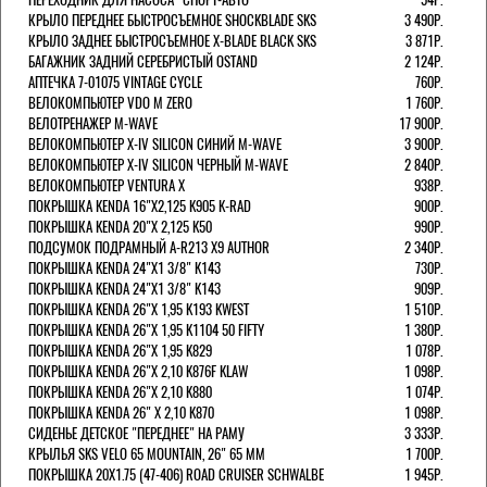
КРЫЛО ПЕРЕДНЕЕ БЫСТРОСЪЕМНОЕ SHOCKBLADE SKS
3 490Р.
КРЫЛО ЗАДНЕЕ БЫСТРОСЪЕМНОЕ X-BLADE BLACK SKS
3 871Р.
БАГАЖНИК ЗАДНИЙ СЕРЕБРИСТЫЙ OSTAND
2 124Р.
АПТЕЧКА 7-01075 VINTAGE CYCLE
760Р.
ВЕЛОКОМПЬЮТЕР VDO M ZERO
1 760Р.
ВЕЛОТРЕНАЖЕР M-WAVE
17 900Р.
ВЕЛОКОМПЬЮТЕР X-IV SILICON СИНИЙ M-WAVE
3 900Р.
ВЕЛОКОМПЬЮТЕР X-IV SILICON ЧЕРНЫЙ M-WAVE
2 840Р.
ВЕЛОКОМПЬЮТЕР VENTURA Х
938Р.
ПОКРЫШКА KENDA 16"Х2,125 K905 K-RAD
900Р.
ПОКРЫШКА KENDA 20"Х 2,125 K50
990Р.
ПОДСУМОК ПОДРАМНЫЙ A-R213 X9 AUTHOR
2 340Р.
ПОКРЫШКА KENDA 24"Х1 3/8" K143
730Р.
ПОКРЫШКА KENDA 24"Х1 3/8" K143
909Р.
ПОКРЫШКА KENDA 26"Х 1,95 K193 KWEST
1 510Р.
ПОКРЫШКА KENDA 26"Х 1,95 K1104 50 FIFTY
1 380Р.
ПОКРЫШКА KENDA 26"Х 1,95 K829
1 078Р.
ПОКРЫШКА KENDA 26"Х 2,10 K876F KLAW
1 098Р.
ПОКРЫШКА KENDA 26"Х 2,10 K880
1 074Р.
ПОКРЫШКА KENDA 26" Х 2,10 K870
1 098Р.
СИДЕНЬЕ ДЕТСКОЕ "ПЕРЕДНЕЕ" НА РАМУ
3 333Р.
КРЫЛЬЯ SKS VELO 65 MOUNTAIN, 26" 65 ММ
1 700Р.
ПОКРЫШКА 20X1.75 (47-406) ROAD CRUISER SCHWALBE
1 945Р.