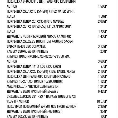
ПОДНОЖКА 8-16503115 ЦЕНТРАЛЬНОГО КРЕПЛЕНИЯ
AUTHOR
1 500Р.
ПОКРЫШКА 27.5"Х2.10 (54-584) K1162 WATER SPIRIT.
KENDA
1 587Р.
ПОКРЫШКА KENDA 26"Х2,35 K1010 NEVEGAL
2 002Р.
ПОКРЫШКА 26"Х2.10 (52-559) K1153 APTOR 30TPI
KENDA
1 790Р.
ДЕРЖАТЕЛЬ ФЛЯГИ БОКОВОЙ ABC-35 X7 AUTHOR
1 490Р.
ПОКРЫШКА 27.5X2.25 TOUGH TOM K-GUARD 57-584
B/B-SK HS463 SBC SCHWALBE
3 132Р.
КАМЕРА 280Х65 АВТО НИППЕЛЬ
234Р.
КРЫЛЬЯ ПЛАСТИКОВЫЕ AXP-02 26"-29"/58 ММ.
AUTHOR
3 600Р.
ПОКРЫШКА KENDA 14" Х 1,50 K193 KWEST
770Р.
ПОКРЫШКА 27.5"Х2.20 (56-584) K1027 KADRE. KENDA
2 100Р.
ПОДНОЖКА ЦЕНТРАЛЬНОГО КРЕПЛЕНИЯ OSTAND
1 500Р.
КРЫЛЬЯ 16-20" AXP JUNIOR 16/20 AUTHOR
1 120Р.
МАШИНКА ДЛЯ ЧИСТКИ ЦЕПИ BARBIERI
1 243Р.
ДЕРЖАТЕЛЬ ВЕЛО НАСТЕННЫЙ M-WAVE
6 420Р.
СИДЕНЬЕ ДЕТСКОЕ 28''- 29'' НА РАМУ BUBBLY MAXI
PLUS FF+ AUTHOR
10 370Р.
ПОДСУМОК ПОДРАМНЫЙ A-R281 GSB FRONT AUTHOR
2 302Р.
ДЕРЖАТЕЛЬ ВЕЛО НАСТЕННЫЙ H09 HORST
354Р.
КАМЕРА 60X230 АВТО НИППЕЛЬ
190Р.