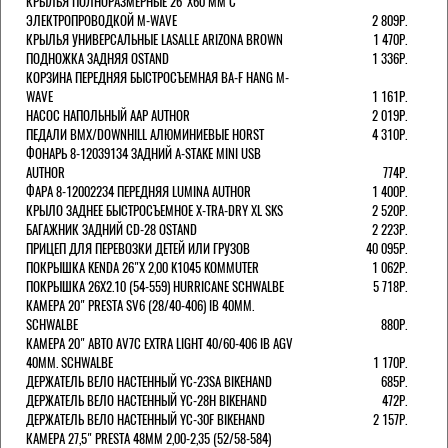
КРЫЛЬЯ ПОЛНОРАЗМЕРНЫЕ 26"Х60 ММ С
ЭЛЕКТРОПРОВОДКОЙ M-WAVE
2 809Р.
КРЫЛЬЯ УНИВЕРСАЛЬНЫЕ LASALLE ARIZONA BROWN
1 470Р.
ПОДНОЖКА ЗАДНЯЯ OSTAND
1 336Р.
КОРЗИНА ПЕРЕДНЯЯ БЫСТРОСЪЕМНАЯ BA-F HANG M-
WAVE
1 161Р.
НАСОС НАПОЛЬНЫЙ AAP AUTHOR
2 019Р.
ПЕДАЛИ BMX/DOWNHILL АЛЮМИНИЕВЫЕ HORST
4 310Р.
ФОНАРЬ 8-12039134 ЗАДНИЙ A-STAKE MINI USB
AUTHOR
774Р.
ФАРА 8-12002234 ПЕРЕДНЯЯ LUMINA AUTHOR
1 400Р.
КРЫЛО ЗАДНЕЕ БЫСТРОСЪЕМНОЕ X-TRA-DRY XL SKS
2 520Р.
БАГАЖНИК ЗАДНИЙ CD-28 OSTAND
2 223Р.
ПРИЦЕП ДЛЯ ПЕРЕВОЗКИ ДЕТЕЙ ИЛИ ГРУЗОВ
40 095Р.
ПОКРЫШКА KENDA 26"Х 2,00 K1045 KOMMUTER
1 062Р.
ПОКРЫШКА 26X2.10 (54-559) HURRICANE SCHWALBE
5 718Р.
КАМЕРА 20" PRESTA SV6 (28/40-406) IB 40MM.
SCHWALBE
880Р.
КАМЕРА 20" АВТО AV7C EXTRA LIGHT 40/60-406 IB AGV
40MM. SCHWALBE
1 170Р.
ДЕРЖАТЕЛЬ ВЕЛО НАСТЕННЫЙ YC-23SA BIKEHAND
685Р.
ДЕРЖАТЕЛЬ ВЕЛО НАСТЕННЫЙ YC-28H BIKEHAND
472Р.
ДЕРЖАТЕЛЬ ВЕЛО НАСТЕННЫЙ YC-30F BIKEHAND
2 157Р.
КАМЕРА 27,5" PRESTA 48ММ 2,00-2,35 (52/58-584)