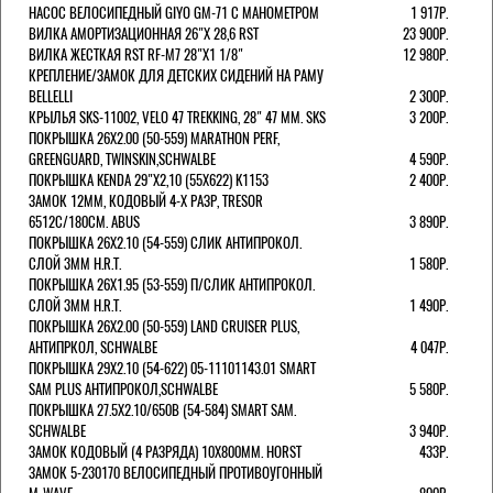
НАСОС ВЕЛОСИПЕДНЫЙ GIYO GM-71 С МАНОМЕТРОМ
1 917Р.
ВИЛКА АМОРТИЗАЦИОННАЯ 26"Х 28,6 RST
23 900Р.
ВИЛКА ЖЕСТКАЯ RST RF-M7 28"Х1 1/8"
12 980Р.
КРЕПЛЕНИЕ/ЗАМОК ДЛЯ ДЕТСКИХ СИДЕНИЙ НА РАМУ
BELLELLI
2 300Р.
КРЫЛЬЯ SKS-11002, VELO 47 TREKKING, 28" 47 ММ. SKS
3 200Р.
ПОКРЫШКА 26X2.00 (50-559) MARATHON PERF,
GREENGUARD, TWINSKIN,SCHWALBE
4 590Р.
ПОКРЫШКА KENDA 29"Х2,10 (55X622) K1153
2 400Р.
ЗАМОК 12ММ, КОДОВЫЙ 4-Х РАЗР, TRESOR
6512C/180СМ. ABUS
3 890Р.
ПОКРЫШКА 26X2.10 (54-559) СЛИК АНТИПРОКОЛ.
СЛОЙ 3ММ H.R.T.
1 580Р.
ПОКРЫШКА 26X1.95 (53-559) П/СЛИК АНТИПРОКОЛ.
СЛОЙ 3ММ H.R.T.
1 490Р.
ПОКРЫШКА 26X2.00 (50-559) LAND CRUISER PLUS,
АНТИПРКОЛ, SCHWALBE
4 047Р.
ПОКРЫШКА 29X2.10 (54-622) 05-11101143.01 SMART
SAM PLUS АНТИПРОКОЛ,SCHWALBE
5 580Р.
ПОКРЫШКА 27.5X2.10/650B (54-584) SMART SAM.
SCHWALBE
3 940Р.
ЗАМОК КОДОВЫЙ (4 РАЗРЯДА) 10Х800ММ. HORST
433Р.
ЗАМОК 5-230170 ВЕЛОСИПЕДНЫЙ ПРОТИВОУГОННЫЙ