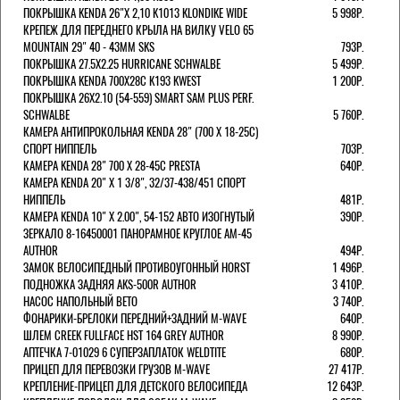
ПОКРЫШКА KENDA 26"Х 2,10 K1013 KLONDIKE WIDE
5 998Р.
КРЕПЕЖ ДЛЯ ПЕРЕДНЕГО КРЫЛА НА ВИЛКУ VELO 65
MOUNTAIN 29" 40 - 43ММ SKS
793Р.
ПОКРЫШКА 27.5X2.25 HURRICANE SCHWALBE
5 499Р.
ПОКРЫШКА KENDA 700Х28С K193 KWEST
1 200Р.
ПОКРЫШКА 26X2.10 (54-559) SMART SAM PLUS PERF.
SCHWALBE
5 760Р.
КАМЕРА АНТИПРОКОЛЬНАЯ KENDA 28" (700 Х 18-25C)
СПОРТ НИППЕЛЬ
703Р.
КАМЕРА KENDA 28" 700 Х 28-45С PRESTA
640Р.
КАМЕРА KENDA 20" Х 1 3/8", 32/37-438/451 СПОРТ
НИППЕЛЬ
481Р.
КАМЕРА KENDA 10" Х 2.00", 54-152 АВТО ИЗОГНУТЫЙ
390Р.
ЗЕРКАЛО 8-16450001 ПАНОРАМНОЕ КРУГЛОЕ AM-45
AUTHOR
494Р.
ЗАМОК ВЕЛОСИПЕДНЫЙ ПРОТИВОУГОННЫЙ HORST
1 496Р.
ПОДНОЖКА ЗАДНЯЯ AKS-500R AUTHOR
3 410Р.
НАСОС НАПОЛЬНЫЙ BETO
3 740Р.
ФОНАРИКИ-БРЕЛОКИ ПЕРЕДНИЙ+ЗАДНИЙ M-WAVE
640Р.
ШЛЕМ CREEK FULLFACE HST 164 GREY AUTHOR
8 990Р.
АПТЕЧКА 7-01029 6 СУПЕРЗАПЛАТОК WELDTITE
680Р.
ПРИЦЕП ДЛЯ ПЕРЕВОЗКИ ГРУЗОВ M-WAVE
27 417Р.
КРЕПЛЕНИЕ-ПРИЦЕП ДЛЯ ДЕТСКОГО ВЕЛОСИПЕДА
12 643Р.