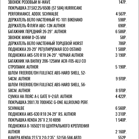
ЗВОНОК РОЗОВЫЙ M-WAVE
147Р.
ПОКРЫШКА 27.5X2.25/650B (57 584) HURRICANE
PERFORMANCE. ADDIX. SCHWALBE
4 567Р.
ДЕРЖАТЕЛЬ ВЕЛО НАСТЕННЫЙ YC-101 BIKEHAND
598Р.
ДЕРЖАТЕЛЬ ФЛЯГИ ABC-13N AUTHOR
690Р.
БАГАЖНИК ПЕРЕДНИЙ 26-29". AUTHOR
6 586Р.
ЗВОНОК МИНИ D=35 ММ
58Р.
ДЕРЖАТЕЛЬ ВЕЛО НАСТЕННЫЙ ТОРЦЕВОЙ HORST
786Р.
ПОДНОЖКА 20-29" РЕГУЛИРУЕМАЯ ECO OSTAND
1 500Р.
ПОДНОЖКА AKS-570 R18 24-29". ЧЕРНАЯ AUTHOR
3 190Р.
БАГАЖНИК НА ВИЛКУ 206-125ММ ACR-F05-ALU СО
СТРОПАМИ. AUTHOR
5 190Р.
ШЛЕМ FREERIDE/DH FULLFACE ABS-HARD SHELL, 52-
54СМ. AUTHOR
9 970Р.
ШЛЕМ FREERIDE/DH FULLFACE ABS-HARD SHELL, 56-
58СМ. AUTHOR
8 970Р.
СУМКА НА ПОЯС A-L GATE V=2.6Л. AUTHOR
4 422Р.
ПОКРЫШКА 28X1.70 700X45C G-ONE ALLROUND PERF.
SCHWALBE
6 560Р.
ПОДНОЖКА AKS-630 R18 24-29" RS. AUTHOR
3 310Р.
ПОКРЫШКА KENDA 26"Х 2,10 K898
1 540Р.
ПОДНОЖКА 8-16502110 ЦЕНТРАЛЬНОГО КРЕПЛЕНИЯ
AUTHOR
2 160Р.
КАМЕРА KENDA 27,5"Х 2.0-2.35", 52/58-584 АВТО
552Р.