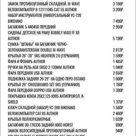
ЗАМОК ПРОТИВОУГОННЫЙ СКЛАДНОЙ. M-WAVE
3 166Р.
ВЕЛОКОМПЬЮТЕР 8-13111045 CAT 5S AUTHOR
3 200Р.
НАБОР ИНСТРУМЕНТОВ УНИВЕРСАЛЬНЫЙ YC-728
BIKEHAND
7 496Р.
БАГАЖНИК 5-440458 ПЕРЕДНИЙ
2 950Р.
СИДЕНЬЕ ДЕТСКОЕ НА РАМУ BUBBLY MAXI FF X8
AUTHOR
5 190Р.
СУМКА-"ШТАНЫ" НА БАГАЖНИК ЧЕРНО-
ЗЕЛЕНАЯAMSTERDAM DOUBLE M-WAVE
2 812Р.
КРЫЛЬЯ 26"-28" SKS HIGHTREK 2.0 (ГЕРМАНИЯ)
1 590Р.
ФАРА И ФОНАРЬ AUTHOR
1 485Р.
РУЧКИ НА РУЛЬ AGR ERGO 2 130ММ AUTHOR
1 040Р.
ФАРА ПЕРЕДНЯЯ USB AUTHOR
2 650Р.
ПОДНОЖКА ЗАДНЯЯ 26-29" НА ОДНО ПЕРО OSTAND
1 600Р.
КРЫЛЬЯ 26" CROSSBOARD-SET SKS (ГЕРМАНИЯ)
1 780Р.
ФАРА ПЕРЕДНЯЯ DOPPIO USB AUTHOR
1 390Р.
ПОКРЫШКА KENDA 26Х2,125 K905 АНТИПРОКОЛ. K-
SHIELD
1 375Р.
КЛЮЧ СКЛАДНОЙ (НАБОР) YC-280 BIKEHAND
1 560Р.
ВЕЛОКОМПЬЮТЕР CAT 8S AUTHOR
2 460Р.
КРЫЛЬЯ ПОЛНОРАЗМЕРНЫЕ
1 839Р.
БАГАЖНИК 00-170336 ЗАДНИЙ H003 HORST
690Р.
ЗАМОК ВЕЛОСИПЕДНЫЙ ПРОТИВОУГОННЫЙ AUTHOR
940Р.