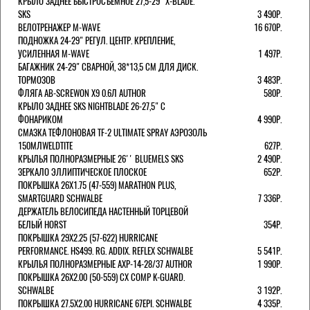
КРЫЛО ЗАДНЕЕ БЫСТРОСЪЕМНОЕ 27,5-29" X-BLADE.
SKS
3 490Р.
ВЕЛОТРЕНАЖЕР M-WAVE
16 670Р.
ПОДНОЖКА 24-29" РЕГУЛ. ЦЕНТР. КРЕПЛЕНИЕ,
УСИЛЕННАЯ M-WAVE
1 497Р.
БАГАЖНИК 24-29" СВАРНОЙ, 38*13,5 СМ ДЛЯ ДИСК.
ТОРМОЗОВ
3 483Р.
ФЛЯГА AB-SCREWON X9 0.6Л AUTHOR
580Р.
КРЫЛО ЗАДНЕЕ SKS NIGHTBLADE 26-27,5" С
ФОНАРИКОМ
4 990Р.
СМАЗКА ТЕФЛОНОВАЯ TF-2 ULTIMATE SPRAY АЭРОЗОЛЬ
150МЛWELDTITE
627Р.
КРЫЛЬЯ ПОЛНОРАЗМЕРНЫЕ 26'' BLUEMELS SKS
2 490Р.
ЗЕРКАЛО ЭЛЛИПТИЧЕСКОЕ ПЛОСКОЕ
652Р.
ПОКРЫШКА 26X1.75 (47-559) MARATHON PLUS,
SMARTGUARD SCHWALBE
7 336Р.
ДЕРЖАТЕЛЬ ВЕЛОCИПЕДА НАСТЕННЫЙ ТОРЦЕВОЙ
БЕЛЫЙ HORST
354Р.
ПОКРЫШКА 29X2.25 (57-622) HURRICANE
PERFORMANCE. HS499. RG. ADDIX. REFLEX SCHWALBE
5 541Р.
КРЫЛЬЯ ПОЛНОРАЗМЕРНЫЕ AXP-14-28/37 AUTHOR
1 990Р.
ПОКРЫШКА 26X2.00 (50-559) CX COMP K-GUARD.
SCHWALBE
3 192Р.
ПОКРЫШКА 27.5X2.00 HURRICANE 67EPI. SCHWALBE
4 335Р.