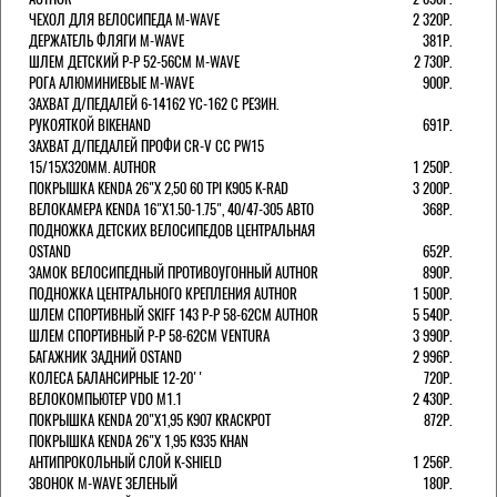
ЧЕХОЛ ДЛЯ ВЕЛОСИПЕДА M-WAVE
2 320Р.
ДЕРЖАТЕЛЬ ФЛЯГИ M-WAVE
381Р.
ШЛЕМ ДЕТСКИЙ Р-Р 52-56СМ M-WAVE
2 730Р.
РОГА АЛЮМИНИЕВЫЕ M-WAVE
900Р.
ЗАХВАТ Д/ПЕДАЛЕЙ 6-14162 YC-162 С РЕЗИН.
РУКОЯТКОЙ BIKEHAND
691Р.
ЗАХВАТ Д/ПЕДАЛЕЙ ПРОФИ CR-V CC PW15
15/15X320ММ. AUTHOR
1 250Р.
ПОКРЫШКА KENDA 26"Х 2,50 60 TPI K905 K-RAD
3 200Р.
ВЕЛОКАМЕРА KENDA 16"Х1.50-1.75", 40/47-305 АВТО
368Р.
ПОДНОЖКА ДЕТСКИХ ВЕЛОСИПЕДОВ ЦЕНТРАЛЬНАЯ
OSTAND
652Р.
ЗАМОК ВЕЛОСИПЕДНЫЙ ПРОТИВОУГОННЫЙ AUTHOR
890Р.
ПОДНОЖКА ЦЕНТРАЛЬНОГО КРЕПЛЕНИЯ AUTHOR
1 500Р.
ШЛЕМ СПОРТИВНЫЙ SKIFF 143 Р-Р 58-62СМ AUTHOR
5 540Р.
ШЛЕМ СПОРТИВНЫЙ Р-Р 58-62СМ VENTURA
3 990Р.
БАГАЖНИК ЗАДНИЙ OSTAND
2 996Р.
КОЛЕСА БАЛАНСИРНЫЕ 12-20''
720Р.
ВЕЛОКОМПЬЮТЕР VDO M1.1
2 430Р.
ПОКРЫШКА KENDA 20"Х1,95 K907 KRACKPOT
872Р.
ПОКРЫШКА KENDA 26"Х 1,95 K935 KHAN
АНТИПРОКОЛЬНЫЙ СЛОЙ K-SHIELD
1 256Р.
ЗВОНОК M-WAVE ЗЕЛЕНЫЙ
180Р.