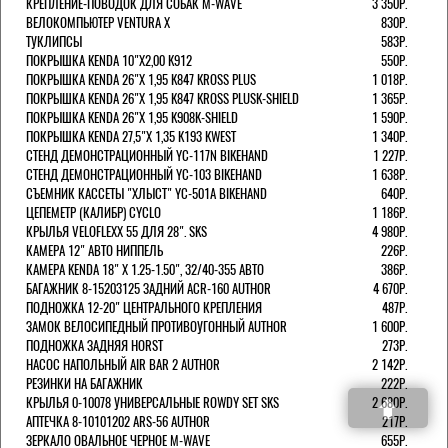
КРЕПЛЕНИЕ-ПОВОДОК ДЛЯ СОБАК M-WAVE
3 350Р.
ВЕЛОКОМПЬЮТЕР VENTURA Х
830Р.
ТУКЛИПСЫ
583Р.
ПОКРЫШКА KENDA 10"Х2,00 K912
550Р.
ПОКРЫШКА KENDA 26"Х 1,95 K847 KROSS PLUS
1 018Р.
ПОКРЫШКА KENDA 26"Х 1,95 K847 KROSS PLUSK-SHIELD
1 365Р.
ПОКРЫШКА KENDA 26"Х 1,95 K908K-SHIELD
1 590Р.
ПОКРЫШКА KENDA 27,5"Х 1,35 K193 KWEST
1 340Р.
СТЕНД ДЕМОНСТРАЦИОННЫЙ YC-117N BIKEHAND
1 227Р.
СТЕНД ДЕМОНСТРАЦИОННЫЙ YC-103 BIKEHAND
1 638Р.
СЪЕМНИК КАССЕТЫ "ХЛЫСТ" YC-501A BIKEHAND
640Р.
ЦЕПЕМЕТР (КАЛИБР) CYCLO
1 186Р.
КРЫЛЬЯ VELOFLEXX 55 ДЛЯ 28". SKS
4 980Р.
КАМЕРА 12" АВТО НИППЕЛЬ
226Р.
КАМЕРА KENDA 18" Х 1.25-1.50", 32/40-355 АВТО
386Р.
БАГАЖНИК 8-15203125 ЗАДНИЙ ACR-160 AUTHOR
4 670Р.
ПОДНОЖКА 12-20" ЦЕНТРАЛЬНОГО КРЕПЛЕНИЯ
487Р.
ЗАМОК ВЕЛОСИПЕДНЫЙ ПРОТИВОУГОННЫЙ AUTHOR
1 600Р.
ПОДНОЖКА ЗАДНЯЯ HORST
273Р.
НАСОС НАПОЛЬНЫЙ AIR BAR 2 AUTHOR
2 142Р.
РЕЗИНКИ НА БАГАЖНИК
222Р.
КРЫЛЬЯ 0-10078 УНИВЕРСАЛЬНЫЕ ROWDY SET SKS
2 680Р.
АПТЕЧКА 8-10101202 ARS-56 AUTHOR
217Р.
ЗЕРКАЛО ОВАЛЬНОЕ ЧЕРНОЕ M-WAVE
655Р.