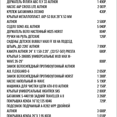
ДЕРЖАТЕЛЬ ФЛЯГИ АВС FLY 33 AUTHOR
1 490Р.
НАСОС AAP CROSS LITE AUTHOR
2 007Р.
КРЕПЕЖ БАГАЖНИКА OSTAND
430Р.
КРЫЛЬЯ МЕТАЛЛОПЛАСТ. AXP-53 BLK 28"Х 53 ММ
AUTHOR
3 500Р.
СЕДЛО SONO ASL AUTHOR
5 040Р.
ДЕРЖАТЕЛЬ ВЕЛО НАСТЕННЫЙ H025 HORST
804Р.
РУЧКИ НА РУЛЬ ДЕТСКИЕ
126Р.
СИДЕНЬЕ ДЕТСКОЕ BUBBLY MAXI FF X8 НА ПОДСЕД.
ШТЫРЬ, ДО 22КГ AUTHOR
7 990Р.
КАМЕРА AUTHOR 24" Х 1.50-2.20", (32/57-507) PRESTA
680Р.
КРЫЛЬЯ 5-386085 УНИВЕРСАЛЬНЫЕ MUD MAX M-
WAVE 26-29"
808Р.
ЗАМОК ВЕЛОСИПЕДНЫЙ ПРОТИВОУГОННЫЙ AUTHOR
AUL FLEXGUARD-6
2 050Р.
ЗАМОК ВЕЛОСИПЕДНЫЙ ПРОТИВОУГОННЫЙ HORST
1 388Р.
НАСОС НАПОЛЬНЫЙ M-WAVE
5 190Р.
МАШИНКА ДЛЯ ЧИСТКИ ЦЕПИ ATH-810 AUTHOR
2 156Р.
КРЫЛЬЯ УНИВЕРСАЛЬНЫЕ HIGHTREK SKS
2 800Р.
БАГАЖНИК 5-440198 ЗАДНИЙ TRAVELLER A II
3 268Р.
ПОКРЫШКА KENDA 16"Х2,125 K846
729Р.
ПОДСУМОК ПОДРАМНЫЙ A-R282 MPP ДВОЙНОЙ
AUTHOR
3 688Р.
ПОКРЫШКА KENDA 26"Х 1,95 K838
1 018Р.