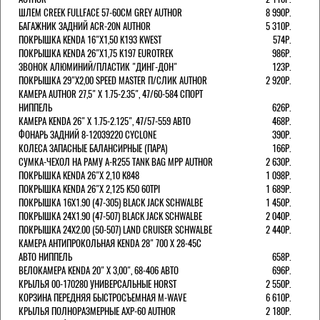
ШЛЕМ CREEK FULLFACE 57-60СМ GREY AUTHOR
8 990Р.
БАГАЖНИК ЗАДНИЙ ACR-20N AUTHOR
5 310Р.
ПОКРЫШКА KENDA 16"Х1,50 K193 KWEST
574Р.
ПОКРЫШКА KENDA 26"Х1,75 K197 EUROTREK
986Р.
ЗВОНОК АЛЮМИНИЙ/ПЛАСТИК "ДИНГ-ДОН"
123Р.
ПОКРЫШКА 29"Х2,00 SPEED MASTER П/СЛИК AUTHOR
2 920Р.
КАМЕРА AUTHOR 27,5" Х 1.75-2.35", 47/60-584 СПОРТ
НИППЕЛЬ
626Р.
КАМЕРА KENDA 26" Х 1.75-2.125", 47/57-559 АВТО
468Р.
ФОНАРЬ ЗАДНИЙ 8-12039220 CYCLONE
390Р.
КОЛЕСА ЗАПАСНЫЕ БАЛАНСИРНЫЕ (ПАРА)
166Р.
CУМКА-ЧЕХОЛ НА РАМУ A-R255 TANK BAG MPP AUTHOR
2 630Р.
ПОКРЫШКА KENDA 26"Х 2,10 K848
1 098Р.
ПОКРЫШКА KENDA 26"Х 2,125 K50 60TPI
1 689Р.
ПОКРЫШКА 16X1.90 (47-305) BLACK JACK SCHWALBE
1 450Р.
ПОКРЫШКА 24X1.90 (47-507) BLACK JACK SCHWALBE
2 040Р.
ПОКРЫШКА 24X2.00 (50-507) LAND CRUISER SCHWALBE
2 440Р.
КАМЕРА АНТИПРОКОЛЬНАЯ KENDA 28" 700 Х 28-45C
АВТО НИППЕЛЬ
658Р.
ВЕЛОКАМЕРА KENDA 20" Х 3,00", 68-406 АВТО
696Р.
КРЫЛЬЯ 00-170280 УНИВЕРСАЛЬНЫЕ HORST
2 550Р.
КОРЗИНА ПЕРЕДНЯЯ БЫСТРОСЪЕМНАЯ M-WAVE
6 610Р.
КРЫЛЬЯ ПОЛНОРАЗМЕРНЫЕ AXP-60 AUTHOR
2 180Р.