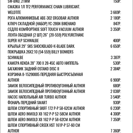
SW-BND, 21ММ
150Р.
СМАЗКА 1Л TF2 PERFORMANCE CHAIN LUBRICANT.
WELDTITE
3 669Р.
РОГА АЛЮМИНИЕВЫЕ ABE-302 ERGOBAR AUTHOR
2 180Р.
КЛЮЧ СКЛАДНОЙ (НАБОР) YC-286N BIKEHAND
847Р.
СЕДЛО КОМФОРТНОЕ SOFT TOUCH VACUUM AUTHOR
3 350Р.
ЛЕНТА ОБОДНАЯ (2 ШТ) 26" (20-559) POLYURETHANE
SUPER H.P SCHWALBE
400Р.
КРЫЛЬЯ 29" SKS SHOCKBLADE+X-BLADE DARK.
6 650Р.
ПОКРЫШКА 26X2.10 (54-559) BILLY BONKERS
SCHWALBE
3 387Р.
КАМЕРА KENDA 28" 700 Х 28-45С АВТО НИППЕЛЬ
530Р.
БАГАЖНИК ЗАДНИЙ OSTAND DISC II
2 384Р.
КОРЗИНА 8-15290005 ПЕРЕДНЯЯ БЫСТРОСЪЕМНАЯ
AUTHOR
6 900Р.
ЗАМОК ВЕЛОСИПЕДНЫЙ ПРОТИВОУГОННЫЙ AUTHOR
680Р.
ЗАМОК ВЕЛОСИПЕДНЫЙ ПРОТИВОУГОННЫЙ AUTHOR
2 038Р.
НАСОС НАПОЛЬНЫЙ AIR TURBO AUTHOR
3 540Р.
ФОНАРЬ ПЕРЕДНИЙ SMART
930Р.
ШЛЕМ СПОРТИВНЫЙ SKIFF 172 Р-Р 58-62СМ AUTHOR
6 230Р.
ШЛЕМ AERO INMOLD X8 162 Р-Р 52-58СМ AUTHOR
4 300Р.
ШЛЕМ AERO INMOLD X8 162 Р-Р 58-62СМ AUTHOR
7 350Р.
ШЛЕМ СПОРТИВНЫЙ CREEK HST 161Р-Р 57-60 СМ
AUTHOR
7 360Р.