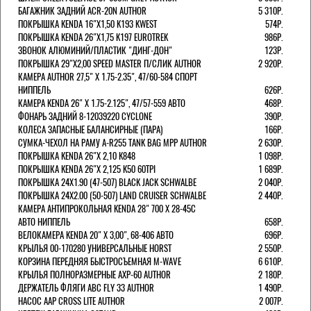
БАГАЖНИК ЗАДНИЙ ACR-20N AUTHOR
5 310Р.
ПОКРЫШКА KENDA 16"Х1,50 K193 KWEST
574Р.
ПОКРЫШКА KENDA 26"Х1,75 K197 EUROTREK
986Р.
ЗВОНОК АЛЮМИНИЙ/ПЛАСТИК "ДИНГ-ДОН"
123Р.
ПОКРЫШКА 29"Х2,00 SPEED MASTER П/СЛИК AUTHOR
2 920Р.
КАМЕРА AUTHOR 27,5" Х 1.75-2.35", 47/60-584 СПОРТ
НИППЕЛЬ
626Р.
КАМЕРА KENDA 26" Х 1.75-2.125", 47/57-559 АВТО
468Р.
ФОНАРЬ ЗАДНИЙ 8-12039220 CYCLONE
390Р.
КОЛЕСА ЗАПАСНЫЕ БАЛАНСИРНЫЕ (ПАРА)
166Р.
CУМКА-ЧЕХОЛ НА РАМУ A-R255 TANK BAG MPP AUTHOR
2 630Р.
ПОКРЫШКА KENDA 26"Х 2,10 K848
1 098Р.
ПОКРЫШКА KENDA 26"Х 2,125 K50 60TPI
1 689Р.
ПОКРЫШКА 24X1.90 (47-507) BLACK JACK SCHWALBE
2 040Р.
ПОКРЫШКА 24X2.00 (50-507) LAND CRUISER SCHWALBE
2 440Р.
КАМЕРА АНТИПРОКОЛЬНАЯ KENDA 28" 700 Х 28-45C
АВТО НИППЕЛЬ
658Р.
ВЕЛОКАМЕРА KENDA 20" Х 3,00", 68-406 АВТО
696Р.
КРЫЛЬЯ 00-170280 УНИВЕРСАЛЬНЫЕ HORST
2 550Р.
КОРЗИНА ПЕРЕДНЯЯ БЫСТРОСЪЕМНАЯ M-WAVE
6 610Р.
КРЫЛЬЯ ПОЛНОРАЗМЕРНЫЕ AXP-60 AUTHOR
2 180Р.
ДЕРЖАТЕЛЬ ФЛЯГИ АВС FLY 33 AUTHOR
1 490Р.
НАСОС AAP CROSS LITE AUTHOR
2 007Р.