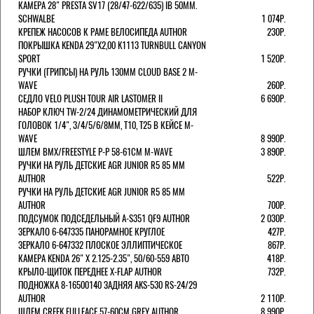
КАМЕРА 28" PRESTA SV17 (28/47-622/635) IB 50MM.
SCHWALBE
1 074Р.
КРЕПЕЖ НАСОСОВ К РАМЕ ВЕЛОСИПЕДА AUTHOR
230Р.
ПОКРЫШКА KENDA 29"Х2,00 K1113 TURNBULL CANYON
SPORT
1 520Р.
РУЧКИ (ГРИПСЫ) НА РУЛЬ 130ММ CLOUD BASE 2 M-
WAVE
260Р.
СЕДЛО VELO PLUSH TOUR AIR LASTOMER II
6 690Р.
НАБОР КЛЮЧ TW-2/24 ДИНАМОМЕТРИЧЕСКИЙ ДЛЯ
ГОЛОВОК 1/4", 3/4/5/6/8ММ, T10, T25 В КЕЙСЕ M-
WAVE
8 990Р.
ШЛЕМ ВМХ/FREESTYLE Р-Р 58-61СМ M-WAVE
3 890Р.
РУЧКИ НА РУЛЬ ДЕТСКИЕ AGR JUNIOR R5 85 ММ
AUTHOR
522Р.
РУЧКИ НА РУЛЬ ДЕТСКИЕ AGR JUNIOR R5 85 ММ
AUTHOR
700Р.
ПОДСУМОК ПОДСЕДЕЛЬНЫЙ A-S351 QF9 AUTHOR
2 030Р.
ЗЕРКАЛО 6-647335 ПАНОРАМНОЕ КРУГЛОЕ
427Р.
ЗЕРКАЛО 6-647332 ПЛОСКОЕ ЭЛЛИПТИЧЕСКОЕ
867Р.
КАМЕРА KENDA 26" Х 2.125-2.35", 50/60-559 АВТО
418Р.
КРЫЛО-ЩИТОК ПЕРЕДНЕЕ X-FLAP AUTHOR
732Р.
ПОДНОЖКА 8-16500140 ЗАДНЯЯ AKS-530 RS-24/29
AUTHOR
2 110Р.
ШЛЕМ CREEK FULLFACE 57-60СМ GREY AUTHOR
8 990Р.