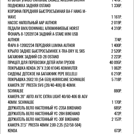
ПОДНОЖКА ЗАДНЯЯ OSTAND
1 336Р.
КОРЗИНА ПЕРЕДНЯЯ БЫСТРОСЪЕМНАЯ BA-F HANG M-
WAVE
1 161Р.
НАСОС НАПОЛЬНЫЙ AAP AUTHOR
2 019Р.
ПЕДАЛИ BMX/DOWNHILL АЛЮМИНИЕВЫЕ HORST
4 310Р.
ФОНАРЬ 8-12039134 ЗАДНИЙ A-STAKE MINI USB
AUTHOR
774Р.
ФАРА 8-12002234 ПЕРЕДНЯЯ LUMINA AUTHOR
1 400Р.
КРЫЛО ЗАДНЕЕ БЫСТРОСЪЕМНОЕ X-TRA-DRY XL SKS
2 520Р.
БАГАЖНИК ЗАДНИЙ CD-28 OSTAND
2 223Р.
ПРИЦЕП ДЛЯ ПЕРЕВОЗКИ ДЕТЕЙ ИЛИ ГРУЗОВ
40 095Р.
ПОКРЫШКА KENDA 26"Х 2,00 K1045 KOMMUTER
1 062Р.
СИДЕНЬЕ ДЕТСКОЕ НА БАГАЖНИК PEPE BELLELLI
6 210Р.
ПОКРЫШКА 26X2.10 (54-559) HURRICANE SCHWALBE
5 718Р.
КАМЕРА 20" PRESTA SV6 (28/40-406) IB 40MM.
SCHWALBE
880Р.
КАМЕРА 20" АВТО AV7C EXTRA LIGHT 40/60-406 IB AGV
40MM. SCHWALBE
1 170Р.
ДЕРЖАТЕЛЬ ВЕЛО НАСТЕННЫЙ YC-23SA BIKEHAND
685Р.
ДЕРЖАТЕЛЬ ВЕЛО НАСТЕННЫЙ YC-28H BIKEHAND
472Р.
ДЕРЖАТЕЛЬ ВЕЛО НАСТЕННЫЙ YC-30F BIKEHAND
2 157Р.
КАМЕРА 27,5" PRESTA 48ММ 2,00-2,35 (52/58-584)
KENDA
673Р.