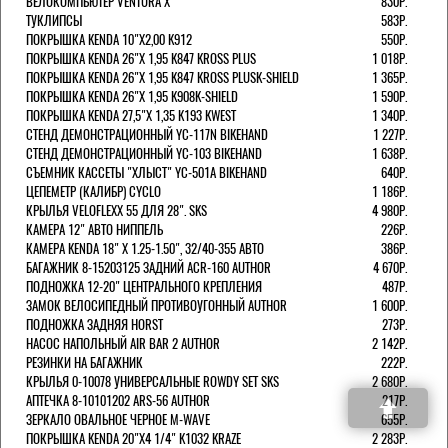
ВЕЛОКОМПЬЮТЕР VENTURA Х
830Р.
ТУКЛИПСЫ
583Р.
ПОКРЫШКА KENDA 10"Х2,00 K912
550Р.
ПОКРЫШКА KENDA 26"Х 1,95 K847 KROSS PLUS
1 018Р.
ПОКРЫШКА KENDA 26"Х 1,95 K847 KROSS PLUSK-SHIELD
1 365Р.
ПОКРЫШКА KENDA 26"Х 1,95 K908K-SHIELD
1 590Р.
ПОКРЫШКА KENDA 27,5"Х 1,35 K193 KWEST
1 340Р.
СТЕНД ДЕМОНСТРАЦИОННЫЙ YC-117N BIKEHAND
1 227Р.
СТЕНД ДЕМОНСТРАЦИОННЫЙ YC-103 BIKEHAND
1 638Р.
СЪЕМНИК КАССЕТЫ "ХЛЫСТ" YC-501A BIKEHAND
640Р.
ЦЕПЕМЕТР (КАЛИБР) CYCLO
1 186Р.
КРЫЛЬЯ VELOFLEXX 55 ДЛЯ 28". SKS
4 980Р.
КАМЕРА 12" АВТО НИППЕЛЬ
226Р.
КАМЕРА KENDA 18" Х 1.25-1.50", 32/40-355 АВТО
386Р.
БАГАЖНИК 8-15203125 ЗАДНИЙ ACR-160 AUTHOR
4 670Р.
ПОДНОЖКА 12-20" ЦЕНТРАЛЬНОГО КРЕПЛЕНИЯ
487Р.
ЗАМОК ВЕЛОСИПЕДНЫЙ ПРОТИВОУГОННЫЙ AUTHOR
1 600Р.
ПОДНОЖКА ЗАДНЯЯ HORST
273Р.
НАСОС НАПОЛЬНЫЙ AIR BAR 2 AUTHOR
2 142Р.
РЕЗИНКИ НА БАГАЖНИК
222Р.
КРЫЛЬЯ 0-10078 УНИВЕРСАЛЬНЫЕ ROWDY SET SKS
2 680Р.
АПТЕЧКА 8-10101202 ARS-56 AUTHOR
217Р.
ЗЕРКАЛО ОВАЛЬНОЕ ЧЕРНОЕ M-WAVE
655Р.
ПОКРЫШКА KENDA 20"Х4 1/4" K1032 KRAZE
2 283Р.