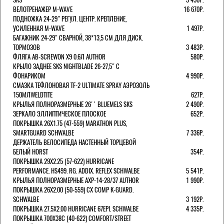
ВЕЛОТРЕНАЖЕР M-WAVE
16 670Р.
ПОДНОЖКА 24-29" РЕГУЛ. ЦЕНТР. КРЕПЛЕНИЕ,
УСИЛЕННАЯ M-WAVE
1 497Р.
БАГАЖНИК 24-29" СВАРНОЙ, 38*13,5 СМ ДЛЯ ДИСК.
ТОРМОЗОВ
3 483Р.
ФЛЯГА AB-SCREWON X9 0.6Л AUTHOR
580Р.
КРЫЛО ЗАДНЕЕ SKS NIGHTBLADE 26-27,5" С
ФОНАРИКОМ
4 990Р.
СМАЗКА ТЕФЛОНОВАЯ TF-2 ULTIMATE SPRAY АЭРОЗОЛЬ
150МЛWELDTITE
627Р.
КРЫЛЬЯ ПОЛНОРАЗМЕРНЫЕ 26'' BLUEMELS SKS
2 490Р.
ЗЕРКАЛО ЭЛЛИПТИЧЕСКОЕ ПЛОСКОЕ
652Р.
ПОКРЫШКА 26X1.75 (47-559) MARATHON PLUS,
SMARTGUARD SCHWALBE
7 336Р.
ДЕРЖАТЕЛЬ ВЕЛОCИПЕДА НАСТЕННЫЙ ТОРЦЕВОЙ
БЕЛЫЙ HORST
354Р.
ПОКРЫШКА 29X2.25 (57-622) HURRICANE
PERFORMANCE. HS499. RG. ADDIX. REFLEX SCHWALBE
5 541Р.
КРЫЛЬЯ ПОЛНОРАЗМЕРНЫЕ AXP-14-28/37 AUTHOR
1 990Р.
ПОКРЫШКА 26X2.00 (50-559) CX COMP K-GUARD.
SCHWALBE
3 192Р.
ПОКРЫШКА 27.5X2.00 HURRICANE 67EPI. SCHWALBE
4 335Р.
ПОКРЫШКА 700X38С (40-622) COMFORT/STREET