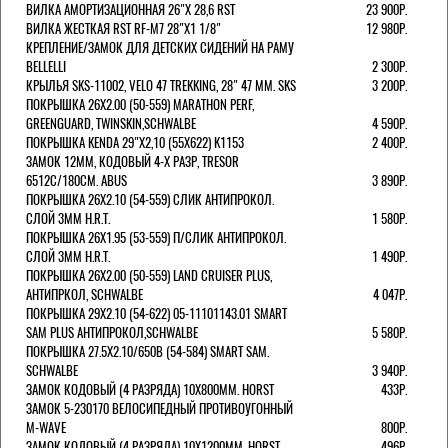
ВИЛКА АМОРТИЗАЦИОННАЯ 26"Х 28,6 RST
23 900Р.
ВИЛКА ЖЕСТКАЯ RST RF-M7 28"Х1 1/8"
12 980Р.
КРЕПЛЕНИЕ/ЗАМОК ДЛЯ ДЕТСКИХ СИДЕНИЙ НА РАМУ
BELLELLI
2 300Р.
КРЫЛЬЯ SKS-11002, VELO 47 TREKKING, 28" 47 ММ. SKS
3 200Р.
ПОКРЫШКА 26X2.00 (50-559) MARATHON PERF,
GREENGUARD, TWINSKIN,SCHWALBE
4 590Р.
ПОКРЫШКА KENDA 29"Х2,10 (55X622) K1153
2 400Р.
ЗАМОК 12ММ, КОДОВЫЙ 4-Х РАЗР, TRESOR
6512C/180СМ. ABUS
3 890Р.
ПОКРЫШКА 26X2.10 (54-559) СЛИК АНТИПРОКОЛ.
СЛОЙ 3ММ H.R.T.
1 580Р.
ПОКРЫШКА 26X1.95 (53-559) П/СЛИК АНТИПРОКОЛ.
СЛОЙ 3ММ H.R.T.
1 490Р.
ПОКРЫШКА 26X2.00 (50-559) LAND CRUISER PLUS,
АНТИПРКОЛ, SCHWALBE
4 047Р.
ПОКРЫШКА 29X2.10 (54-622) 05-11101143.01 SMART
SAM PLUS АНТИПРОКОЛ,SCHWALBE
5 580Р.
ПОКРЫШКА 27.5X2.10/650B (54-584) SMART SAM.
SCHWALBE
3 940Р.
ЗАМОК КОДОВЫЙ (4 РАЗРЯДА) 10Х800ММ. HORST
433Р.
ЗАМОК 5-230170 ВЕЛОСИПЕДНЫЙ ПРОТИВОУГОННЫЙ
M-WAVE
800Р.
ЗАМОК КОДОВЫЙ (4 РАЗРЯДА) 10Х1200ММ. HORST
496Р.