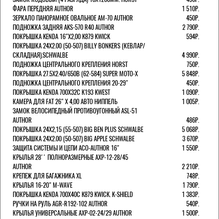
ФАРА ПЕРЕДНЯЯ AUTHOR
1 510Р.
ЗЕРКАЛО ПАНОРАМНОЕ ОВАЛЬНОЕ AM-70 AUTHOR
450Р.
ПОДНОЖКА ЗАДНЯЯ AKS-570 R40 AUTHOR
2 790Р.
ПОКРЫШКА KENDA 16"Х2,00 K879 KWICK
594Р.
ПОКРЫШКА 24X2.00 (50-507) BILLY BONKERS (КЕВЛАР/
СКЛАДНАЯ).SCHWALBE
4 990Р.
ПОДНОЖКА ЦЕНТРАЛЬНОГО КРЕПЛЕНИЯ HORST
750Р.
ПОКРЫШКА 27.5X2.40/650B (62-584) SUPER MOTO-X
5 848Р.
ПОДНОЖКА ЦЕНТРАЛЬНОГО КРЕПЛЕНИЯ 20-29"
450Р.
ПОКРЫШКА KENDA 700Х32С K193 KWEST
1 090Р.
КАМЕРА ДЛЯ FAT 26" X 4,00 АВТО НИППЕЛЬ
1 005Р.
ЗАМОК ВЕЛОСИПЕДНЫЙ ПРОТИВОУГОННЫЙ ASL-51
AUTHOR
486Р.
ПОКРЫШКА 24X2,15 (55-507) BIG BEN PLUS SCHWALBE
5 068Р.
ПОКРЫШКА 24X2.00 (50-507) BIG APPLE SCHWALBE
3 670Р.
ЗАЩИТА СИСТЕМЫ И ЦЕПИ ACO-AUTHOR 16"
1 550Р.
КРЫЛЬЯ 28'' ПОЛНОРАЗМЕРНЫЕ AXP-12-28/45
AUTHOR
2 210Р.
КРЕПЕЖ ДЛЯ БАГАЖНИКА XL
748Р.
КРЫЛЬЯ 16-20" M-WAVE
1 790Р.
ПОКРЫШКА KENDA 700Х40С K879 KWICK. K-SHIELD
1 383Р.
РУЧКИ НА РУЛЬ AGR-R192-102 AUTHOR
540Р.
КРЫЛЬЯ УНИВЕРСАЛЬНЫЕ AXP-02-24/29 AUTHOR
1 500Р.