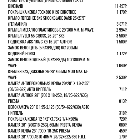
НАБОР ИНСТРУМЕНТОВ УНИВЕРСАЛЬНЫЙ YC-721
BIKEHAND
11 497Р.
ПОКРЫШКА KENDA 700Х38С K197 EUROTREK
1 170Р.
КРЫЛО ПЕРЕДНЕЕ SKS SHOCKBLADE DARK 26+27,5"
(ГЕРМАНИЯ)
3 871Р.
КРЫЛЬЯ МЕТАЛЛОПЛАСТИКОВЫЕ 29"Х60 ММ. M-WAVE
2 994Р.
КРЫЛЬЯ VELO 55 CROSS, 26-29" SKS
3 500Р.
ПОДНОЖКА AKS-16A C X9 16-20" AUTHOR
1 500Р.
ЗАМОК ВЕЛО ЦЕПЬ (5 РАЗРЯДОВ) 6Х1200ММ
КОДОВЫЙ HORST
1 172Р.
ЗАМОК ВЕЛО КОДОВЫЙ (4 РАЗРЯДА) 10Х1800ММ. M-
WAVE
1 040Р.
КРЫЛЬЯ РАЗДВИЖНЫЕ 26-29"Х65ММ MUD MAX. M-
WAVE
2 530Р.
КАМЕРА АНТИПРОКОЛЬНАЯ KENDA 29/28" Х 1.9-2.35",
(50/58-622) АВТО НИППЕЛЬ
711Р.
КАМЕРА AUTHOR 28" (700 Х 18-25С, 18/25-622/635)
PRESTA
813Р.
ВЕЛОКАМЕРА 29" X 1,95-2,125 (50/54-622/630) АВТО
НИППЕЛЬ
318Р.
ПОКРЫШКА KENDA 12 1/2"Х1,75X2 1/4 K909A
720Р.
КАМЕРА 28" (700Х18-25С), 60ММ PRESTA. KENDA
680Р.
КАМЕРА KENDA 28" 700 Х 18-25С PRESTA
459Р.
КАМЕРА 28"/700 АВТО 48ММ 28/32Х622/630 H.R.T.
270Р.