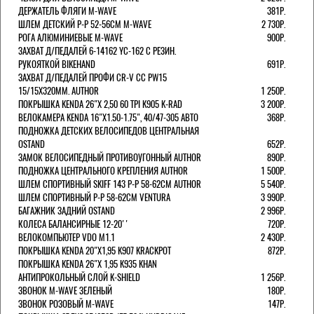
ДЕРЖАТЕЛЬ ФЛЯГИ M-WAVE
381Р.
ШЛЕМ ДЕТСКИЙ Р-Р 52-56СМ M-WAVE
2 730Р.
РОГА АЛЮМИНИЕВЫЕ M-WAVE
900Р.
ЗАХВАТ Д/ПЕДАЛЕЙ 6-14162 YC-162 С РЕЗИН.
РУКОЯТКОЙ BIKEHAND
691Р.
ЗАХВАТ Д/ПЕДАЛЕЙ ПРОФИ CR-V CC PW15
15/15X320ММ. AUTHOR
1 250Р.
ПОКРЫШКА KENDA 26"Х 2,50 60 TPI K905 K-RAD
3 200Р.
ВЕЛОКАМЕРА KENDA 16"Х1.50-1.75", 40/47-305 АВТО
368Р.
ПОДНОЖКА ДЕТСКИХ ВЕЛОСИПЕДОВ ЦЕНТРАЛЬНАЯ
OSTAND
652Р.
ЗАМОК ВЕЛОСИПЕДНЫЙ ПРОТИВОУГОННЫЙ AUTHOR
890Р.
ПОДНОЖКА ЦЕНТРАЛЬНОГО КРЕПЛЕНИЯ AUTHOR
1 500Р.
ШЛЕМ СПОРТИВНЫЙ SKIFF 143 Р-Р 58-62СМ AUTHOR
5 540Р.
ШЛЕМ СПОРТИВНЫЙ Р-Р 58-62СМ VENTURA
3 990Р.
БАГАЖНИК ЗАДНИЙ OSTAND
2 996Р.
КОЛЕСА БАЛАНСИРНЫЕ 12-20''
720Р.
ВЕЛОКОМПЬЮТЕР VDO M1.1
2 430Р.
ПОКРЫШКА KENDA 20"Х1,95 K907 KRACKPOT
872Р.
ПОКРЫШКА KENDA 26"Х 1,95 K935 KHAN
АНТИПРОКОЛЬНЫЙ СЛОЙ K-SHIELD
1 256Р.
ЗВОНОК M-WAVE ЗЕЛЕНЫЙ
180Р.
ЗВОНОК РОЗОВЫЙ M-WAVE
147Р.