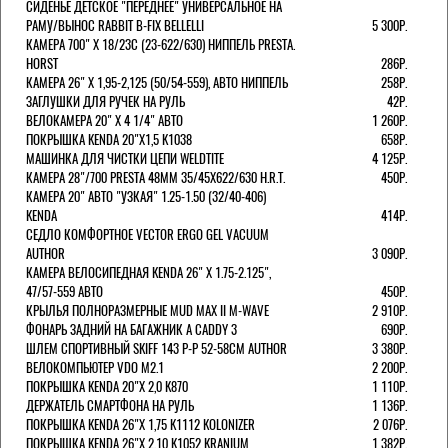
СИДЕНЬЕ ДЕТСКОЕ "ПЕРЕДНЕЕ" УНИВЕРСАЛЬНОЕ НА
РАМУ/ВЫНОС RABBIT B-FIX BELLELLI
5 300Р.
КАМЕРА 700" Х 18/23C (23-622/630) НИППЕЛЬ PRESTA.
HORST
286Р.
КАМЕРА 26" X 1,95-2,125 (50/54-559), АВТО НИППЕЛЬ
258Р.
ЗАГЛУШКИ ДЛЯ РУЧЕК НА РУЛЬ
42Р.
ВЕЛОКАМЕРА 20" Х 4 1/4" АВТО
1 260Р.
ПОКРЫШКА KENDA 20"Х1,5 K1038
658Р.
МАШИНКА ДЛЯ ЧИСТКИ ЦЕПИ WELDTITE
4 125Р.
КАМЕРА 28"/700 PRESTA 48ММ 35/45Х622/630 H.R.T.
450Р.
КАМЕРА 20" АВТО "УЗКАЯ" 1.25-1.50 (32/40-406)
KENDA
414Р.
СЕДЛО КОМФОРТНОЕ VECTOR ERGO GEL VACUUM
AUTHOR
3 090Р.
КАМЕРА ВЕЛОСИПЕДНАЯ KENDA 26" Х 1.75-2.125",
47/57-559 АВТО
450Р.
КРЫЛЬЯ ПОЛНОРАЗМЕРНЫЕ MUD MAX II M-WAVE
2 910Р.
ФОНАРЬ ЗАДНИЙ НА БАГАЖНИК A CADDY 3
690Р.
ШЛЕМ СПОРТИВНЫЙ SKIFF 143 Р-Р 52-58СМ AUTHOR
3 380Р.
ВЕЛОКОМПЬЮТЕР VDO M2.1
2 200Р.
ПОКРЫШКА KENDA 20"Х 2,0 K870
1 110Р.
ДЕРЖАТЕЛЬ СМАРТФОНА НА РУЛЬ
1 136Р.
ПОКРЫШКА KENDA 26"Х 1,75 K1112 KOLONIZER
2 076Р.
ПОКРЫШКА KENDA 26"Х 2,10 K1052 KRANIUM
1 382Р.