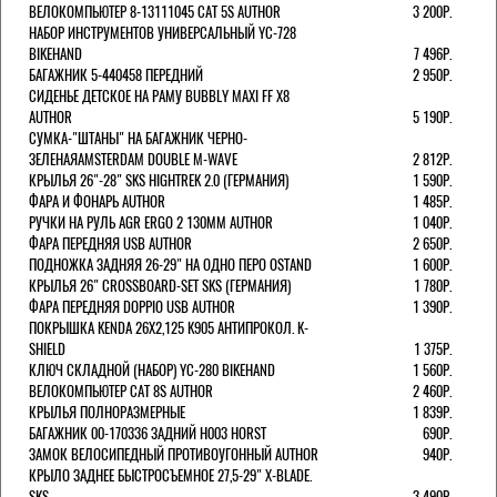
ВЕЛОКОМПЬЮТЕР 8-13111045 CAT 5S AUTHOR
3 200Р.
НАБОР ИНСТРУМЕНТОВ УНИВЕРСАЛЬНЫЙ YC-728
BIKEHAND
7 496Р.
БАГАЖНИК 5-440458 ПЕРЕДНИЙ
2 950Р.
СИДЕНЬЕ ДЕТСКОЕ НА РАМУ BUBBLY MAXI FF X8
AUTHOR
5 190Р.
СУМКА-"ШТАНЫ" НА БАГАЖНИК ЧЕРНО-
ЗЕЛЕНАЯAMSTERDAM DOUBLE M-WAVE
2 812Р.
КРЫЛЬЯ 26"-28" SKS HIGHTREK 2.0 (ГЕРМАНИЯ)
1 590Р.
ФАРА И ФОНАРЬ AUTHOR
1 485Р.
РУЧКИ НА РУЛЬ AGR ERGO 2 130ММ AUTHOR
1 040Р.
ФАРА ПЕРЕДНЯЯ USB AUTHOR
2 650Р.
ПОДНОЖКА ЗАДНЯЯ 26-29" НА ОДНО ПЕРО OSTAND
1 600Р.
КРЫЛЬЯ 26" CROSSBOARD-SET SKS (ГЕРМАНИЯ)
1 780Р.
ФАРА ПЕРЕДНЯЯ DOPPIO USB AUTHOR
1 390Р.
ПОКРЫШКА KENDA 26Х2,125 K905 АНТИПРОКОЛ. K-
SHIELD
1 375Р.
КЛЮЧ СКЛАДНОЙ (НАБОР) YC-280 BIKEHAND
1 560Р.
ВЕЛОКОМПЬЮТЕР CAT 8S AUTHOR
2 460Р.
КРЫЛЬЯ ПОЛНОРАЗМЕРНЫЕ
1 839Р.
БАГАЖНИК 00-170336 ЗАДНИЙ H003 HORST
690Р.
ЗАМОК ВЕЛОСИПЕДНЫЙ ПРОТИВОУГОННЫЙ AUTHOR
940Р.
КРЫЛО ЗАДНЕЕ БЫСТРОСЪЕМНОЕ 27,5-29" X-BLADE.
SKS
3 490Р.