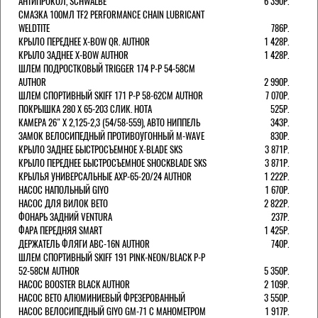
АНТИПРОКОЛ, SCHWALBE
6 390Р.
СМАЗКА 100МЛ TF2 PERFORMANCE CHAIN LUBRICANT
WELDTITE
786Р.
КРЫЛО ПЕРЕДНЕЕ X-BOW QR. AUTHOR
1 428Р.
КРЫЛО ЗАДНЕЕ X-BOW AUTHOR
1 428Р.
ШЛЕМ ПОДРОСТКОВЫЙ TRIGGER 174 Р-Р 54-58СМ
AUTHOR
2 990Р.
ШЛЕМ СПОРТИВНЫЙ SKIFF 171 Р-Р 58-62СМ AUTHOR
7 070Р.
ПОКРЫШКА 280 X 65-203 СЛИК. HOTA
525Р.
КАМЕРА 26" X 2,125-2,3 (54/58-559), АВТО НИППЕЛЬ
343Р.
ЗАМОК ВЕЛОСИПЕДНЫЙ ПРОТИВОУГОННЫЙ M-WAVE
830Р.
КРЫЛО ЗАДНЕЕ БЫСТРОСЪЕМНОЕ X-BLADE SKS
3 871Р.
КРЫЛО ПЕРЕДНЕЕ БЫСТРОСЪЕМНОЕ SHOCKBLADE SKS
3 871Р.
КРЫЛЬЯ УНИВЕРСАЛЬНЫЕ AXP-65-20/24 AUTHOR
1 222Р.
НАСОС НАПОЛЬНЫЙ GIYO
1 670Р.
НАСОС ДЛЯ ВИЛОК ВЕТО
2 822Р.
ФОНАРЬ ЗАДНИЙ VENTURA
237Р.
ФАРА ПЕРЕДНЯЯ SMART
1 425Р.
ДЕРЖАТЕЛЬ ФЛЯГИ ABC-16N AUTHOR
740Р.
ШЛЕМ СПОРТИВНЫЙ SKIFF 191 PINK-NEON/BLACK Р-Р
52-58СМ AUTHOR
5 350Р.
НАСОС BOOSTER BLACK AUTHOR
2 109Р.
НАСОС BETO АЛЮМИНИЕВЫЙ ФРЕЗЕРОВАННЫЙ
3 550Р.
НАСОС ВЕЛОСИПЕДНЫЙ GIYO GM-71 С МАНОМЕТРОМ
1 917Р.