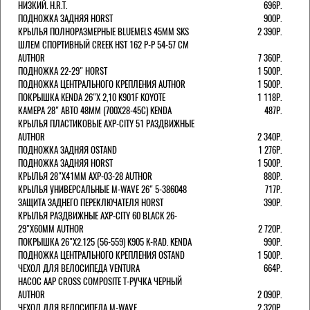
НИЗКИЙ. H.R.T.
696Р.
ПОДНОЖКА ЗАДНЯЯ HORST
900Р.
КРЫЛЬЯ ПОЛНОРАЗМЕРНЫЕ BLUEMELS 45MM SKS
2 390Р.
ШЛЕМ СПОРТИВНЫЙ CREEK HST 162 Р-Р 54-57 СМ
AUTHOR
7 360Р.
ПОДНОЖКА 22-29" HORST
1 500Р.
ПОДНОЖКА ЦЕНТРАЛЬНОГО КРЕПЛЕНИЯ AUTHOR
1 500Р.
ПОКРЫШКА KENDA 26"Х 2,10 K901F KOYOTE
1 118Р.
КАМЕРА 28" АВТО 48ММ (700Х28-45С) KENDA
487Р.
КРЫЛЬЯ ПЛАСТИКОВЫЕ AXP-CITY 51 РАЗДВИЖНЫЕ
AUTHOR
2 340Р.
ПОДНОЖКА ЗАДНЯЯ OSTAND
1 276Р.
ПОДНОЖКА ЗАДНЯЯ HORST
1 500Р.
КРЫЛЬЯ 28"Х41ММ AXP-03-28 AUTHOR
880Р.
КРЫЛЬЯ УНИВЕРСАЛЬНЫЕ M-WAVE 26" 5-386048
717Р.
ЗАЩИТА ЗАДНЕГО ПЕРЕКЛЮЧАТЕЛЯ HORST
390Р.
КРЫЛЬЯ РАЗДВИЖНЫЕ AXP-CITY 60 BLACK 26-
29"Х60ММ AUTHOR
2 720Р.
ПОКРЫШКА 26"Х2.125 (56-559) K905 K-RAD. KENDA
990Р.
ПОДНОЖКА ЦЕНТРАЛЬНОГО КРЕПЛЕНИЯ OSTAND
1 500Р.
ЧЕХОЛ ДЛЯ ВЕЛОСИПЕДА VENTURA
664Р.
НАСОС AAP CROSS COMPOSITE Т-РУЧКА ЧЕРНЫЙ
AUTHOR
2 090Р.
ЧЕХОЛ ДЛЯ ВЕЛОСИПЕДА M-WAVE
2 320Р.