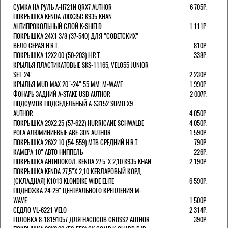
СУМКА НА РУЛЬ A-H721N QRX7 AUTHOR
6 705Р.
ПОКРЫШКА KENDA 700Х35С K935 KHAN
АНТИПРОКОЛЬНЫЙ СЛОЙ K-SHIELD
1 111Р.
ПОКРЫШКА 24X1 3/8 (37-540) ДЛЯ "СОВЕТСКИХ"
ВЕЛО СЕРАЯ H.R.T.
810Р.
ПОКРЫШКА 12X2.00 (50-203) H.R.T.
338Р.
КРЫЛЬЯ ПЛАСТИКАТОВЫЕ SKS-11165, VELO55 JUNIOR
SET, 24"
2 230Р.
КРЫЛЬЯ MUD MAX 20"-24" 55 ММ. M-WAVE
1 990Р.
ФОНАРЬ ЗАДНИЙ A-STAKE USB AUTHOR
2 007Р.
ПОДСУМОК ПОДСЕДЕЛЬНЫЙ A-S3152 SUMO X9
AUTHOR
4 050Р.
ПОКРЫШКА 29X2.25 (57-622) HURRICANE SCHWALBE
4 050Р.
РОГА АЛЮМИНИЕВЫЕ ABE-30N AUTHOR
1 590Р.
ПОКРЫШКА 26X2.10 (54-559) MTB СРЕДНИЙ H.R.T.
790Р.
КАМЕРА 10" АВТО НИППЕЛЬ
226Р.
ПОКРЫШКА АНТИПОКОЛ. KENDA 27,5"Х 2,10 K935 KHAN
2 190Р.
ПОКРЫШКА KENDA 27,5"Х 2,10 КЕВЛАРОВЫЙ КОРД
(СКЛАДНАЯ) K1013 KLONDIKE WIDE ELITE
6 590Р.
ПОДНОЖКА 24-29" ЦЕНТРАЛЬНОГО КРЕПЛЕНИЯ M-
WAVE
1 500Р.
СЕДЛО VL-6221 VELO
2 314Р.
ГОЛОВКА 8-18191057 ДЛЯ НАСОСОВ CROSS2 AUTHOR
390Р.