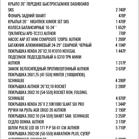
КРЫЛО 26" ПЕРЕДНЕЕ БЫСТРОСЪЕМНОЕ DASHBOARD
SKS
2 740Р.
ФОНАРЬ ЗАДНИЙ SMART
478Р.
КРЫЛЬЯ 20'' HIGHTREK JUNIOR SET SKS
1 470Р.
КОЛЕСА БАЛАНСИРНЫЕ 16-24''
1 652Р.
ТУКЛИПСЫ APD-TC313 AUTHOR
770Р.
НАСОС AAP JET MINI COMPOSITE 120PSI. AUTHOR
1 200Р.
БАГАЖНИК АЛЮМИНИЕВЫЙ 24-29" СВАРНОЙ. ЧЕРНЫЙ
4 194Р.
ПОКРЫШКА KENDA 26"Х2,10 K1010 NEVEGAL
1 447Р.
ПОДСУМОК ПОДСЕДЕЛЬНЫЙ A-S310 TPN МИНИ
AUTHOR
1 317Р.
ЗАМОК ВЕЛОСИПЕДНЫЙ ПРОТИВОУГОННЫЙ AUTHOR
3 670Р.
ПОКРЫШКА 26X1,75 (47-559) WINTER (100ШИПОВ).
SCHWALBE
4 390Р.
ПОКРЫШКА AUTHOR 26"Х2,10 ROCKET
2 280Р.
ПОКРЫШКА 26X2.10 (54-559) ROCKET RON, FOLDING.
SCHWALBE
4 870Р.
ПОКРЫШКА KENDA 26"Х 2,10K1080 SLANT SIX PRO
1 344Р.
РУЧКИ НА РУЛЬ AGR ERGO 20 AUTHOR
2 190Р.
ПОКРЫШКА 26X2.10 (54-559) SMART SAM. SCHWALBE
3 250Р.
СЕДЛО DONNA. AUTHOR
3 170Р.
ШЛЕМ PULSE LED X8 171 Р-Р 58-61 СМ AUTHOR
5 710Р.
ПОКРЫШКА 26X2.00 (50-559) MARATHON PLUS, СУПЕР