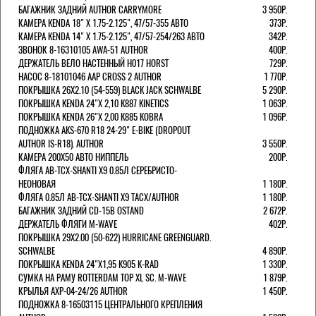
БАГАЖНИК ЗАДНИЙ AUTHOR CARRYMORE
3 950Р.
КАМЕРА KENDA 18" Х 1.75-2.125", 47/57-355 АВТО
373Р.
КАМЕРА KENDA 14" Х 1.75-2.125", 47/57-254/263 АВТО
342Р.
ЗВОНОК 8-16310105 AWA-51 AUTHOR
400Р.
ДЕРЖАТЕЛЬ ВЕЛО НАСТЕННЫЙ H017 HORST
729Р.
НАСОС 8-18101046 AAP CROSS 2 AUTHOR
1 770Р.
ПОКРЫШКА 26X2.10 (54-559) BLACK JACK SCHWALBE
5 290Р.
ПОКРЫШКА KENDA 24"Х 2,10 K887 KINETICS
1 063Р.
ПОКРЫШКА KENDA 26"Х 2,00 K885 KOBRA
1 096Р.
ПОДНОЖКА AKS-670 R18 24-29" E-BIKE (DROPOUT
AUTHOR IS-R18). AUTHOR
3 550Р.
КАМЕРА 200Х50 АВТО НИППЕЛЬ
200Р.
ФЛЯГА AB-TCX-SHANTI X9 0.85Л СЕРЕБРИСТО-
НЕОНОВАЯ
1 180Р.
ФЛЯГА 0.85Л AB-TCX-SHANTI X9 TACX/AUTHOR
1 180Р.
БАГАЖНИК ЗАДНИЙ CD-15B OSTAND
2 672Р.
ДЕРЖАТЕЛЬ ФЛЯГИ M-WAVE
402Р.
ПОКРЫШКА 29X2.00 (50-622) HURRICANE GREENGUARD.
SCHWALBE
4 890Р.
ПОКРЫШКА KENDA 24"Х1,95 K905 K-RAD
1 330Р.
СУМКА НА РАМУ ROTTERDAM TOP XL SC. M-WAVE
1 879Р.
КРЫЛЬЯ AXP-04-24/26 AUTHOR
1 450Р.
ПОДНОЖКА 8-16503115 ЦЕНТРАЛЬНОГО КРЕПЛЕНИЯ