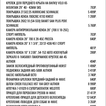
КРЕПЕЖ ДЛЯ ПЕРЕДНЕГО КРЫЛА НА ВИЛКУ VELO 65
MOUNTAIN 29" 40 - 43ММ SKS
793Р.
ПОКРЫШКА 27.5X2.25 HURRICANE SCHWALBE
5 499Р.
ПОКРЫШКА KENDA 700Х28С K193 KWEST
1 200Р.
ПОКРЫШКА 26X2.10 (54-559) SMART SAM PLUS PERF.
SCHWALBE
5 760Р.
КАМЕРА АНТИПРОКОЛЬНАЯ KENDA 28" (700 Х 18-25C)
СПОРТ НИППЕЛЬ
703Р.
КАМЕРА KENDA 28" 700 Х 28-45С PRESTA
640Р.
КАМЕРА KENDA 20" Х 1 3/8", 32/37-438/451 СПОРТ
НИППЕЛЬ
481Р.
КАМЕРА KENDA 10" Х 2.00", 54-152 АВТО ИЗОГНУТЫЙ
390Р.
ЗЕРКАЛО 8-16450001 ПАНОРАМНОЕ КРУГЛОЕ AM-45
AUTHOR
494Р.
ЗАМОК ВЕЛОСИПЕДНЫЙ ПРОТИВОУГОННЫЙ HORST
1 496Р.
ПОДНОЖКА ЗАДНЯЯ AKS-500R AUTHOR
3 410Р.
НАСОС НАПОЛЬНЫЙ BETO
3 740Р.
ФОНАРИКИ-БРЕЛОКИ ПЕРЕДНИЙ+ЗАДНИЙ M-WAVE
640Р.
ШЛЕМ CREEK FULLFACE HST 164 GREY AUTHOR
8 990Р.
АПТЕЧКА 7-01029 6 СУПЕРЗАПЛАТОК WELDTITE
680Р.
ПРИЦЕП ДЛЯ ПЕРЕВОЗКИ ГРУЗОВ M-WAVE
27 417Р.
КРЕПЛЕНИЕ-ПРИЦЕП ДЛЯ ДЕТСКОГО ВЕЛОСИПЕДА
12 643Р.
КРЕПЛЕНИЕ-ПОВОДОК ДЛЯ СОБАК M-WAVE
3 350Р.