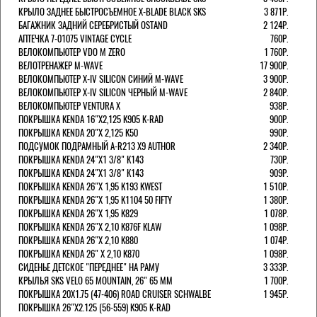
КРЫЛО ЗАДНЕЕ БЫСТРОСЪЕМНОЕ X-BLADE BLACK SKS
3 871Р.
БАГАЖНИК ЗАДНИЙ СЕРЕБРИСТЫЙ OSTAND
2 124Р.
АПТЕЧКА 7-01075 VINTAGE CYCLE
760Р.
ВЕЛОКОМПЬЮТЕР VDO M ZERO
1 760Р.
ВЕЛОТРЕНАЖЕР M-WAVE
17 900Р.
ВЕЛОКОМПЬЮТЕР X-IV SILICON СИНИЙ M-WAVE
3 900Р.
ВЕЛОКОМПЬЮТЕР X-IV SILICON ЧЕРНЫЙ M-WAVE
2 840Р.
ВЕЛОКОМПЬЮТЕР VENTURA Х
938Р.
ПОКРЫШКА KENDA 16"Х2,125 K905 K-RAD
900Р.
ПОКРЫШКА KENDA 20"Х 2,125 K50
990Р.
ПОДСУМОК ПОДРАМНЫЙ A-R213 X9 AUTHOR
2 340Р.
ПОКРЫШКА KENDA 24"Х1 3/8" K143
730Р.
ПОКРЫШКА KENDA 24"Х1 3/8" K143
909Р.
ПОКРЫШКА KENDA 26"Х 1,95 K193 KWEST
1 510Р.
ПОКРЫШКА KENDA 26"Х 1,95 K1104 50 FIFTY
1 380Р.
ПОКРЫШКА KENDA 26"Х 1,95 K829
1 078Р.
ПОКРЫШКА KENDA 26"Х 2,10 K876F KLAW
1 098Р.
ПОКРЫШКА KENDA 26"Х 2,10 K880
1 074Р.
ПОКРЫШКА KENDA 26" Х 2,10 K870
1 098Р.
СИДЕНЬЕ ДЕТСКОЕ "ПЕРЕДНЕЕ" НА РАМУ
3 333Р.
КРЫЛЬЯ SKS VELO 65 MOUNTAIN, 26" 65 ММ
1 700Р.
ПОКРЫШКА 20X1.75 (47-406) ROAD CRUISER SCHWALBE
1 945Р.
ПОКРЫШКА 26"Х2.125 (56-559) K905 K-RAD