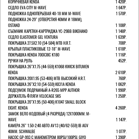
КОРИЧНЕВАЯ KENDA
1 420Р.
СЕДЛО EVA CITY M-WAVE
1 647Р.
ПОДНОЖКА ОДНОПЕРЬЕВАЯ 40-18 ММ M-WAVE
1 570Р.
ПОДНОЖКА 24-29" (ОТВЕРСТИЯ 40ММ И 18ММ),
OSTAND
1 108Р.
СЪЕМНИК КАРЕТКИ-КАРТРИДЖА YC-29BB BIKEHAND
1 148Р.
СЕДЛО ELASTOMER GEL VENTURA
1 639Р.
ПОКРЫШКА 27.5X2.10 (54-584) MTB H.R.T.
708Р.
КРЫЛЬЯ ПЛАСТИКОВЫЕ 12-18" M-WAVE
1 618Р.
ПОКРЫШКА KENDA 700Х38С K180
1 116Р.
РУЧКИ НА РУЛЬ
452Р.
ПОКРЫШКА 26"Х1.75 (44-559) K1068 KWICK BITUMEN
KENDA
2 610Р.
ПОКРЫШКА 20X1.95 (53-406) MTB ВЫСОКИЙ H.R.T.
760Р.
ПОКРЫШКА 26"Х2.10 (54-559) K831A KENDA
1 062Р.
ПОДСУМОК ПОДРАМНЫЙ A-R265 MPP AUTHOR
1 990Р.
ДЕРЖАТЕЛЬ ФЛЯГИ VELOCAGE SKS
1 250Р.
ПОКРЫШКА 20"Х1.95 (50-406) K1047 SMALL BLOCK
EIGHT. KENDA
4 260Р.
ЗАМОК ВЕЛО КОДОВЫЙ (4 РАЗРЯДА) 12Х1000ММ. M-
WAVE
1 147Р.
КАМЕРА 26" 1.50-2.40 АВТО AV13 (40/62-559) IB AGV
40MM. SCHWALBE
1 077Р.
НАСОС GP-993 С МАНОМЕТРОМ 80PSI/100PSI. GIYO
1 390Р.