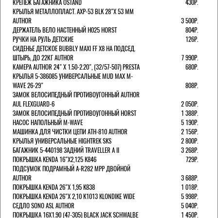
КРЕПЕЖ БАГАЖНИКА OSTAND
430Р.
КРЫЛЬЯ МЕТАЛЛОПЛАСТ. AXP-53 BLK 28"Х 53 ММ
AUTHOR
3 500Р.
ДЕРЖАТЕЛЬ ВЕЛО НАСТЕННЫЙ H025 HORST
804Р.
РУЧКИ НА РУЛЬ ДЕТСКИЕ
126Р.
СИДЕНЬЕ ДЕТСКОЕ BUBBLY MAXI FF X8 НА ПОДСЕД.
ШТЫРЬ, ДО 22КГ AUTHOR
7 990Р.
КАМЕРА AUTHOR 24" Х 1.50-2.20", (32/57-507) PRESTA
680Р.
КРЫЛЬЯ 5-386085 УНИВЕРСАЛЬНЫЕ MUD MAX M-
WAVE 26-29"
808Р.
ЗАМОК ВЕЛОСИПЕДНЫЙ ПРОТИВОУГОННЫЙ AUTHOR
AUL FLEXGUARD-6
2 050Р.
ЗАМОК ВЕЛОСИПЕДНЫЙ ПРОТИВОУГОННЫЙ HORST
1 388Р.
НАСОС НАПОЛЬНЫЙ M-WAVE
5 190Р.
МАШИНКА ДЛЯ ЧИСТКИ ЦЕПИ ATH-810 AUTHOR
2 156Р.
КРЫЛЬЯ УНИВЕРСАЛЬНЫЕ HIGHTREK SKS
2 800Р.
БАГАЖНИК 5-440198 ЗАДНИЙ TRAVELLER A II
3 268Р.
ПОКРЫШКА KENDA 16"Х2,125 K846
729Р.
ПОДСУМОК ПОДРАМНЫЙ A-R282 MPP ДВОЙНОЙ
AUTHOR
3 688Р.
ПОКРЫШКА KENDA 26"Х 1,95 K838
1 018Р.
ПОКРЫШКА KENDA 26"Х 2,10 K1013 KLONDIKE WIDE
5 998Р.
СЕДЛО SONO ASL AUTHOR
5 040Р.
ПОКРЫШКА 16X1.90 (47-305) BLACK JACK SCHWALBE
1 450Р.