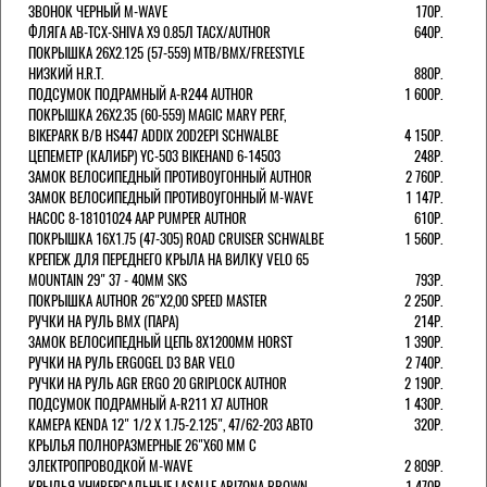
ЗВОНОК ЧЕРНЫЙ M-WAVE
170Р.
ФЛЯГА AB-TCX-SHIVA X9 0.85Л TACX/AUTHOR
640Р.
ПОКРЫШКА 26X2.125 (57-559) MTB/BMX/FREESTYLE
НИЗКИЙ H.R.T.
880Р.
ПОДСУМОК ПОДРАМНЫЙ A-R244 AUTHOR
1 600Р.
ПОКРЫШКА 26X2.35 (60-559) MAGIC MARY PERF,
BIKEPARK B/B HS447 ADDIX 20D2EPI SCHWALBE
4 150Р.
ЦЕПЕМЕТР (КАЛИБР) YC-503 BIKEHAND 6-14503
248Р.
ЗАМОК ВЕЛОСИПЕДНЫЙ ПРОТИВОУГОННЫЙ AUTHOR
2 760Р.
ЗАМОК ВЕЛОСИПЕДНЫЙ ПРОТИВОУГОННЫЙ M-WAVE
1 147Р.
НАСОС 8-18101024 AAP PUMPER AUTHOR
610Р.
ПОКРЫШКА 16X1.75 (47-305) ROAD CRUISER SCHWALBE
1 560Р.
КРЕПЕЖ ДЛЯ ПЕРЕДНЕГО КРЫЛА НА ВИЛКУ VELO 65
MOUNTAIN 29" 37 - 40ММ SKS
793Р.
ПОКРЫШКА AUTHOR 26"Х2,00 SPEED MASTER
2 250Р.
РУЧКИ НА РУЛЬ BMX (ПАРА)
214Р.
ЗАМОК ВЕЛОCИПЕДНЫЙ ЦЕПЬ 8Х1200ММ HORST
1 390Р.
РУЧКИ НА РУЛЬ ERGOGEL D3 BAR VELO
2 740Р.
РУЧКИ НА РУЛЬ AGR ERGO 20 GRIPLOCK AUTHOR
2 190Р.
ПОДСУМОК ПОДРАМНЫЙ A-R211 X7 AUTHOR
1 430Р.
КАМЕРА KENDA 12" 1/2 Х 1.75-2.125", 47/62-203 АВТО
320Р.
КРЫЛЬЯ ПОЛНОРАЗМЕРНЫЕ 26"Х60 ММ С
ЭЛЕКТРОПРОВОДКОЙ M-WAVE
2 809Р.
КРЫЛЬЯ УНИВЕРСАЛЬНЫЕ LASALLE ARIZONA BROWN
1 470Р.