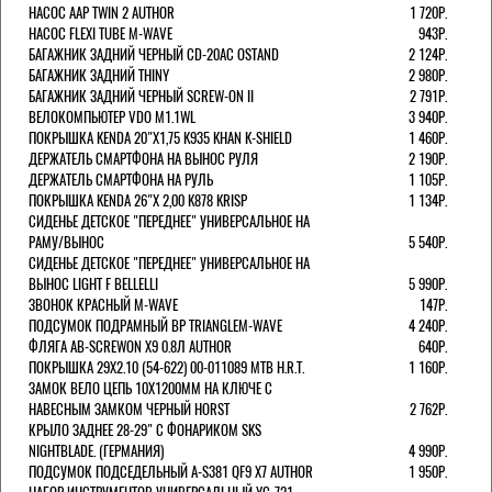
НАСОС AAP TWIN 2 AUTHOR
1 720Р.
НАСОС FLEXI TUBE M-WAVE
943Р.
БАГАЖНИК ЗАДНИЙ ЧЕРНЫЙ СD-20AC OSTAND
2 124Р.
БАГАЖНИК ЗАДНИЙ THINY
2 980Р.
БАГАЖНИК ЗАДНИЙ ЧЕРНЫЙ SCREW-ON II
2 791Р.
ВЕЛОКОМПЬЮТЕР VDO M1.1WL
3 940Р.
ПОКРЫШКА KENDA 20"Х1,75 K935 KHAN K-SHIELD
1 460Р.
ДЕРЖАТЕЛЬ СМАРТФОНА НА ВЫНОС РУЛЯ
2 190Р.
ДЕРЖАТЕЛЬ СМАРТФОНА НА РУЛЬ
1 105Р.
ПОКРЫШКА KENDA 26"Х 2,00 K878 KRISP
1 134Р.
СИДЕНЬЕ ДЕТСКОЕ "ПЕРЕДНЕЕ" УНИВЕРСАЛЬНОЕ НА
РАМУ/ВЫНОС
5 540Р.
СИДЕНЬЕ ДЕТСКОЕ "ПЕРЕДНЕЕ" УНИВЕРСАЛЬНОЕ НА
ВЫНОС LIGHT F BELLELLI
5 990Р.
ЗВОНОК КРАСНЫЙ M-WAVE
147Р.
ПОДСУМОК ПОДРАМНЫЙ BP TRIANGLEM-WAVE
4 240Р.
ФЛЯГА AB-SCREWON X9 0.8Л AUTHOR
640Р.
ПОКРЫШКА 29X2.10 (54-622) 00-011089 MTB H.R.T.
1 160Р.
ЗАМОК ВЕЛО ЦЕПЬ 10Х1200ММ НА КЛЮЧЕ С
НАВЕСНЫМ ЗАМКОМ ЧЕРНЫЙ HORST
2 762Р.
КРЫЛО ЗАДНЕЕ 28-29" С ФОНАРИКОМ SKS
NIGHTBLADE. (ГЕРМАНИЯ)
4 990Р.
ПОДСУМОК ПОДСЕДЕЛЬНЫЙ A-S381 QF9 X7 AUTHOR
1 950Р.