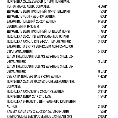
ПОКРЫШКА 27.5X2.25/650B (57 584) HURRICANE
PERFORMANCE. ADDIX. SCHWALBE
4 567Р.
ДЕРЖАТЕЛЬ ВЕЛО НАСТЕННЫЙ YC-101 BIKEHAND
598Р.
ДЕРЖАТЕЛЬ ФЛЯГИ ABC-13N AUTHOR
690Р.
БАГАЖНИК ПЕРЕДНИЙ 26-29". AUTHOR
6 586Р.
ЗВОНОК МИНИ D=35 ММ
58Р.
ДЕРЖАТЕЛЬ ВЕЛО НАСТЕННЫЙ ТОРЦЕВОЙ HORST
786Р.
ПОДНОЖКА 20-29" РЕГУЛИРУЕМАЯ ECO OSTAND
1 500Р.
ПОДНОЖКА AKS-570 R18 24-29". ЧЕРНАЯ AUTHOR
3 190Р.
БАГАЖНИК НА ВИЛКУ 206-125ММ ACR-F05-ALU СО
СТРОПАМИ. AUTHOR
5 190Р.
ШЛЕМ FREERIDE/DH FULLFACE ABS-HARD SHELL, 52-
54СМ. AUTHOR
9 970Р.
ШЛЕМ FREERIDE/DH FULLFACE ABS-HARD SHELL, 56-
58СМ. AUTHOR
8 970Р.
СУМКА НА ПОЯС A-L GATE V=2.6Л. AUTHOR
4 422Р.
ПОКРЫШКА 28X1.70 700X45C G-ONE ALLROUND PERF.
SCHWALBE
6 560Р.
ПОДНОЖКА AKS-630 R18 24-29" RS. AUTHOR
3 310Р.
ПОКРЫШКА KENDA 26"Х 2,10 K898
1 540Р.
ПОДНОЖКА 8-16502110 ЦЕНТРАЛЬНОГО КРЕПЛЕНИЯ
AUTHOR
2 160Р.
КАМЕРА KENDA 27,5"Х 2.0-2.35", 52/58-584 АВТО
552Р.
КРЫЛО ЗАДНЕЕ БЫСТРОСЪЕМНОЕ DASHBLADE SKS
2 090Р.