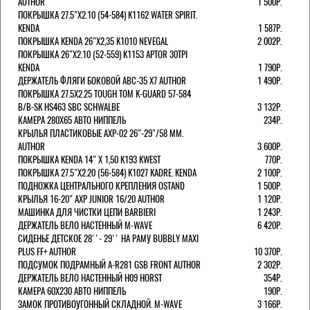
AUTHOR
1 500Р.
ПОКРЫШКА 27.5"Х2.10 (54-584) K1162 WATER SPIRIT.
KENDA
1 587Р.
ПОКРЫШКА KENDA 26"Х2,35 K1010 NEVEGAL
2 002Р.
ПОКРЫШКА 26"Х2.10 (52-559) K1153 APTOR 30TPI
KENDA
1 790Р.
ДЕРЖАТЕЛЬ ФЛЯГИ БОКОВОЙ ABC-35 X7 AUTHOR
1 490Р.
ПОКРЫШКА 27.5X2.25 TOUGH TOM K-GUARD 57-584
B/B-SK HS463 SBC SCHWALBE
3 132Р.
КАМЕРА 280Х65 АВТО НИППЕЛЬ
234Р.
КРЫЛЬЯ ПЛАСТИКОВЫЕ AXP-02 26"-29"/58 ММ.
AUTHOR
3 600Р.
ПОКРЫШКА KENDA 14" Х 1,50 K193 KWEST
770Р.
ПОКРЫШКА 27.5"Х2.20 (56-584) K1027 KADRE. KENDA
2 100Р.
ПОДНОЖКА ЦЕНТРАЛЬНОГО КРЕПЛЕНИЯ OSTAND
1 500Р.
КРЫЛЬЯ 16-20" AXP JUNIOR 16/20 AUTHOR
1 120Р.
МАШИНКА ДЛЯ ЧИСТКИ ЦЕПИ BARBIERI
1 243Р.
ДЕРЖАТЕЛЬ ВЕЛО НАСТЕННЫЙ M-WAVE
6 420Р.
СИДЕНЬЕ ДЕТСКОЕ 28''- 29'' НА РАМУ BUBBLY MAXI
PLUS FF+ AUTHOR
10 370Р.
ПОДСУМОК ПОДРАМНЫЙ A-R281 GSB FRONT AUTHOR
2 302Р.
ДЕРЖАТЕЛЬ ВЕЛО НАСТЕННЫЙ H09 HORST
354Р.
КАМЕРА 60X230 АВТО НИППЕЛЬ
190Р.
ЗАМОК ПРОТИВОУГОННЫЙ СКЛАДНОЙ. M-WAVE
3 166Р.