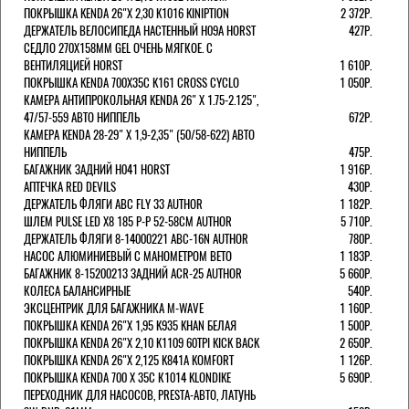
ПОКРЫШКА KENDA 26"Х 2,30 K1016 KINIPTION
2 372Р.
ДЕРЖАТЕЛЬ ВЕЛОСИПЕДА НАСТЕННЫЙ H09A HORST
427Р.
СЕДЛО 270Х158ММ GEL ОЧЕНЬ МЯГКОЕ. С
ВЕНТИЛЯЦИЕЙ HORST
1 610Р.
ПОКРЫШКА KENDA 700Х35С K161 CROSS CYCLO
1 050Р.
КАМЕРА АНТИПРОКОЛЬНАЯ KENDA 26" Х 1.75-2.125",
47/57-559 АВТО НИППЕЛЬ
672Р.
КАМЕРА KENDA 28-29" Х 1,9-2,35" (50/58-622) АВТО
НИППЕЛЬ
475Р.
БАГАЖНИК ЗАДНИЙ H041 HORST
1 916Р.
АПТЕЧКА RED DEVILS
430Р.
ДЕРЖАТЕЛЬ ФЛЯГИ АВС FLY 33 AUTHOR
1 182Р.
ШЛЕМ PULSE LED X8 185 Р-Р 52-58СМ AUTHOR
5 710Р.
ДЕРЖАТЕЛЬ ФЛЯГИ 8-14000221 ABC-16N AUTHOR
780Р.
НАСОС АЛЮМИНИЕВЫЙ С МАНОМЕТРОМ BETO
1 183Р.
БАГАЖНИК 8-15200213 ЗАДНИЙ ACR-25 AUTHOR
5 660Р.
КОЛЕСА БАЛАНСИРНЫЕ
540Р.
ЭКСЦЕНТРИК ДЛЯ БАГАЖНИКА M-WAVE
1 160Р.
ПОКРЫШКА KENDA 26"Х 1,95 K935 KHAN БЕЛАЯ
1 500Р.
ПОКРЫШКА KENDA 26"Х 2,10 K1109 60TPI KICK BACK
2 650Р.
ПОКРЫШКА KENDA 26"Х 2,125 K841A KOMFORT
1 126Р.
ПОКРЫШКА KENDA 700 Х 35С К1014 KLONDIKE
5 690Р.
ПЕРЕХОДНИК ДЛЯ НАСОСОВ, PRESTA-АВТО, ЛАТУНЬ