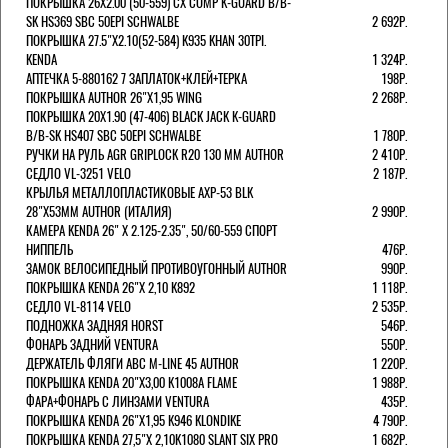
ПОКРЫШКА 26X2.00 (50-559) CX COMP K-GUARD B/B-
SK HS369 SBC 50EPI SCHWALBE
2 692Р.
ПОКРЫШКА 27.5"Х2.10(52-584) K935 KHAN 30TPI.
KENDA
1 324Р.
АПТЕЧКА 5-880162 7 ЗАПЛАТОК+КЛЕЙ+ТЕРКА
198Р.
ПОКРЫШКА AUTHOR 26"Х1,95 WING
2 268Р.
ПОКРЫШКА 20X1.90 (47-406) BLACK JACK K-GUARD
B/B-SK HS407 SBC 50EPI SCHWALBE
1 780Р.
РУЧКИ НА РУЛЬ AGR GRIPLOCK R20 130 ММ AUTHOR
2 410Р.
СЕДЛО VL-3251 VELO
2 187Р.
КРЫЛЬЯ МЕТАЛЛОПЛАСТИКОВЫЕ AXP-53 BLK
28"Х53ММ AUTHOR (ИТАЛИЯ)
2 990Р.
КАМЕРА KENDA 26" Х 2.125-2.35", 50/60-559 СПОРТ
НИППЕЛЬ
476Р.
ЗАМОК ВЕЛОСИПЕДНЫЙ ПРОТИВОУГОННЫЙ AUTHOR
990Р.
ПОКРЫШКА KENDA 26"Х 2,10 K892
1 118Р.
СЕДЛО VL-8114 VELO
2 535Р.
ПОДНОЖКА ЗАДНЯЯ HORST
546Р.
ФОНАРЬ ЗАДНИЙ VENTURA
550Р.
ДЕРЖАТЕЛЬ ФЛЯГИ АВС M-LINE 45 AUTHOR
1 220Р.
ПОКРЫШКА KENDA 20"Х3,00 K1008A FLAME
1 988Р.
ФАРА+ФОНАРЬ С ЛИНЗАМИ VENTURA
435Р.
ПОКРЫШКА KENDA 26"Х1,95 K946 KLONDIKE
4 790Р.
ПОКРЫШКА KENDA 27,5"Х 2,10K1080 SLANT SIX PRO
1 682Р.