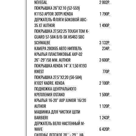
NEVEGAL
2 002Р.
ПОКРЫШКА 26"Х2.10 (52-559)
K1153 APTOR 30TPI KENDA
1 790Р.
ДЕРЖАТЕЛЬ ФЛЯГИ БОКОВОЙ ABC-
35 X7 AUTHOR
1 490Р.
ПОКРЫШКА 27.5X2.25 TOUGH TOM K-
GUARD 57-584 B/B-SK HS463 SBC
SCHWALBE
3 132Р.
КАМЕРА 280Х65 АВТО НИППЕЛЬ
234Р.
КРЫЛЬЯ ПЛАСТИКОВЫЕ AXP-02
26"-29"/58 ММ. AUTHOR
3 600Р.
ПОКРЫШКА KENDA 14" Х 1,50 K193
KWEST
770Р.
ПОКРЫШКА 27.5"Х2.20 (56-584)
K1027 KADRE. KENDA
2 100Р.
ПОДНОЖКА ЦЕНТРАЛЬНОГО
КРЕПЛЕНИЯ OSTAND
1 500Р.
КРЫЛЬЯ 16-20" AXP JUNIOR 16/20
AUTHOR
1 120Р.
МАШИНКА ДЛЯ ЧИСТКИ ЦЕПИ
BARBIERI
1 243Р.
ДЕРЖАТЕЛЬ ВЕЛО НАСТЕННЫЙ M-
WAVE
6 420Р.
СИДЕНЬЕ ДЕТСКОЕ 28''- 29'' НА