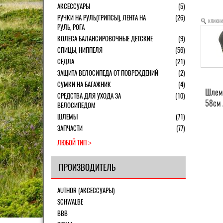
АКСЕССУАРЫ
(5)
РУЧКИ НА РУЛЬ(ГРИПСЫ), ЛЕНТА НА
(26)
кликни
РУЛЬ, РОГА
КОЛЕСА БАЛАНСИРОВОЧНЫЕ ДЕТСКИЕ
(9)
СПИЦЫ, НИППЕЛЯ
(56)
СЁДЛА
(21)
ЗАЩИТА ВЕЛОСИПЕДА ОТ ПОВРЕЖДЕНИЙ
(2)
СУМКИ НА БАГАЖНИК
(4)
Шлем 
СРЕДСТВА ДЛЯ УХОДА ЗА
(10)
58см 
ВЕЛОСИПЕДОМ
ШЛЕМЫ
(71)
ЗАПЧАСТИ
(77)
ЛЮБОЙ ТИП
ПРОИЗВОДИТЕЛЬ
AUTHOR (АКСЕССУАРЫ)
SCHWALBE
BBB