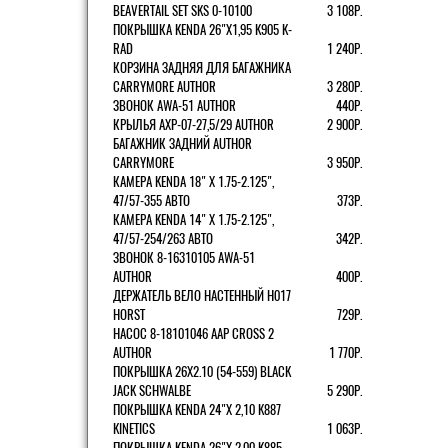
BEAVERTAIL SET SKS 0-10100
3 108Р.
ПОКРЫШКА KENDA 26"Х1,95 K905 K-
RAD
1 240Р.
КОРЗИНА ЗАДНЯЯ ДЛЯ БАГАЖНИКА
CARRYMORE AUTHOR
3 280Р.
ЗВОНОК AWA-51 AUTHOR
440Р.
КРЫЛЬЯ AXP-07-27,5/29 AUTHOR
2 900Р.
БАГАЖНИК ЗАДНИЙ AUTHOR
CARRYMORE
3 950Р.
КАМЕРА KENDA 18" Х 1.75-2.125",
47/57-355 АВТО
373Р.
КАМЕРА KENDA 14" Х 1.75-2.125",
47/57-254/263 АВТО
342Р.
ЗВОНОК 8-16310105 AWA-51
AUTHOR
400Р.
ДЕРЖАТЕЛЬ ВЕЛО НАСТЕННЫЙ H017
HORST
729Р.
НАСОС 8-18101046 AAP CROSS 2
AUTHOR
1 770Р.
ПОКРЫШКА 26X2.10 (54-559) BLACK
JACK SCHWALBE
5 290Р.
ПОКРЫШКА KENDA 24"Х 2,10 K887
KINETICS
1 063Р.
ПОКРЫШКА KENDA 26"Х 2,00 K885