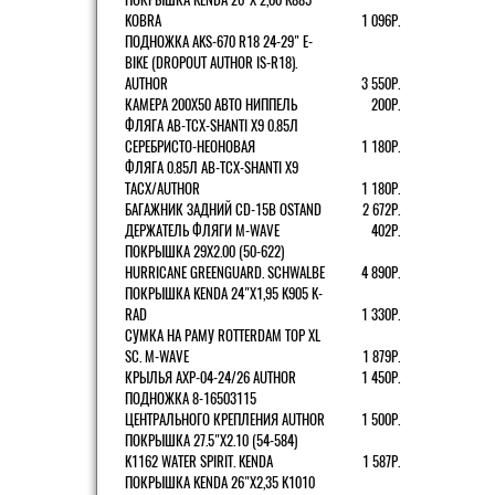
KOBRA
1 096Р.
ПОДНОЖКА AKS-670 R18 24-29" E-
BIKE (DROPOUT AUTHOR IS-R18).
AUTHOR
3 550Р.
КАМЕРА 200Х50 АВТО НИППЕЛЬ
200Р.
ФЛЯГА AB-TCX-SHANTI X9 0.85Л
СЕРЕБРИСТО-НЕОНОВАЯ
1 180Р.
ФЛЯГА 0.85Л AB-TCX-SHANTI X9
TACX/AUTHOR
1 180Р.
БАГАЖНИК ЗАДНИЙ CD-15B OSTAND
2 672Р.
ДЕРЖАТЕЛЬ ФЛЯГИ M-WAVE
402Р.
ПОКРЫШКА 29X2.00 (50-622)
HURRICANE GREENGUARD. SCHWALBE
4 890Р.
ПОКРЫШКА KENDA 24"Х1,95 K905 K-
RAD
1 330Р.
СУМКА НА РАМУ ROTTERDAM TOP XL
SC. M-WAVE
1 879Р.
КРЫЛЬЯ AXP-04-24/26 AUTHOR
1 450Р.
ПОДНОЖКА 8-16503115
ЦЕНТРАЛЬНОГО КРЕПЛЕНИЯ AUTHOR
1 500Р.
ПОКРЫШКА 27.5"Х2.10 (54-584)
K1162 WATER SPIRIT. KENDA
1 587Р.
ПОКРЫШКА KENDA 26"Х2,35 K1010