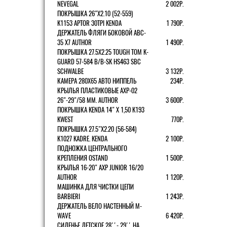
NEVEGAL
2 002Р.
ПОКРЫШКА 26"Х2.10 (52-559)
K1153 APTOR 30TPI KENDA
1 790Р.
ДЕРЖАТЕЛЬ ФЛЯГИ БОКОВОЙ ABC-
35 X7 AUTHOR
1 490Р.
ПОКРЫШКА 27.5X2.25 TOUGH TOM K-
GUARD 57-584 B/B-SK HS463 SBC
SCHWALBE
3 132Р.
КАМЕРА 280Х65 АВТО НИППЕЛЬ
234Р.
КРЫЛЬЯ ПЛАСТИКОВЫЕ AXP-02
26"-29"/58 ММ. AUTHOR
3 600Р.
ПОКРЫШКА KENDA 14" Х 1,50 K193
KWEST
770Р.
ПОКРЫШКА 27.5"Х2.20 (56-584)
K1027 KADRE. KENDA
2 100Р.
ПОДНОЖКА ЦЕНТРАЛЬНОГО
КРЕПЛЕНИЯ OSTAND
1 500Р.
КРЫЛЬЯ 16-20" AXP JUNIOR 16/20
AUTHOR
1 120Р.
МАШИНКА ДЛЯ ЧИСТКИ ЦЕПИ
BARBIERI
1 243Р.
ДЕРЖАТЕЛЬ ВЕЛО НАСТЕННЫЙ M-
WAVE
6 420Р.
СИДЕНЬЕ ДЕТСКОЕ 28''- 29'' НА