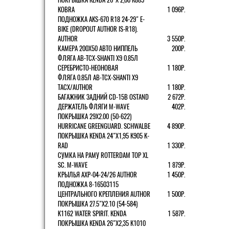
KOBRA
1 096Р.
ПОДНОЖКА AKS-670 R18 24-29" E-
BIKE (DROPOUT AUTHOR IS-R18).
AUTHOR
3 550Р.
КАМЕРА 200Х50 АВТО НИППЕЛЬ
200Р.
ФЛЯГА AB-TCX-SHANTI X9 0.85Л
СЕРЕБРИСТО-НЕОНОВАЯ
1 180Р.
ФЛЯГА 0.85Л AB-TCX-SHANTI X9
TACX/AUTHOR
1 180Р.
БАГАЖНИК ЗАДНИЙ CD-15B OSTAND
2 672Р.
ДЕРЖАТЕЛЬ ФЛЯГИ M-WAVE
402Р.
ПОКРЫШКА 29X2.00 (50-622)
HURRICANE GREENGUARD. SCHWALBE
4 890Р.
ПОКРЫШКА KENDA 24"Х1,95 K905 K-
RAD
1 330Р.
СУМКА НА РАМУ ROTTERDAM TOP XL
SC. M-WAVE
1 879Р.
КРЫЛЬЯ AXP-04-24/26 AUTHOR
1 450Р.
ПОДНОЖКА 8-16503115
ЦЕНТРАЛЬНОГО КРЕПЛЕНИЯ AUTHOR
1 500Р.
ПОКРЫШКА 27.5"Х2.10 (54-584)
K1162 WATER SPIRIT. KENDA
1 587Р.
ПОКРЫШКА KENDA 26"Х2,35 K1010