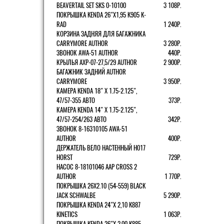
BEAVERTAIL SET SKS 0-10100
3 108Р.
ПОКРЫШКА KENDA 26"Х1,95 K905 K-
RAD
1 240Р.
КОРЗИНА ЗАДНЯЯ ДЛЯ БАГАЖНИКА
CARRYMORE AUTHOR
3 280Р.
ЗВОНОК AWA-51 AUTHOR
440Р.
КРЫЛЬЯ AXP-07-27,5/29 AUTHOR
2 900Р.
БАГАЖНИК ЗАДНИЙ AUTHOR
CARRYMORE
3 950Р.
КАМЕРА KENDA 18" Х 1.75-2.125",
47/57-355 АВТО
373Р.
КАМЕРА KENDA 14" Х 1.75-2.125",
47/57-254/263 АВТО
342Р.
ЗВОНОК 8-16310105 AWA-51
AUTHOR
400Р.
ДЕРЖАТЕЛЬ ВЕЛО НАСТЕННЫЙ H017
HORST
729Р.
НАСОС 8-18101046 AAP CROSS 2
AUTHOR
1 770Р.
ПОКРЫШКА 26X2.10 (54-559) BLACK
JACK SCHWALBE
5 290Р.
ПОКРЫШКА KENDA 24"Х 2,10 K887
KINETICS
1 063Р.
ПОКРЫШКА KENDA 26"Х 2,00 K885