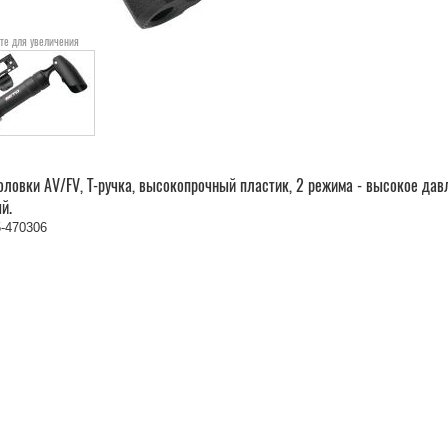
те для увеличения
оловки AV/FV, Т-ручка, высокопрочный пластик, 2 режима - высокое да
й.
5-470306