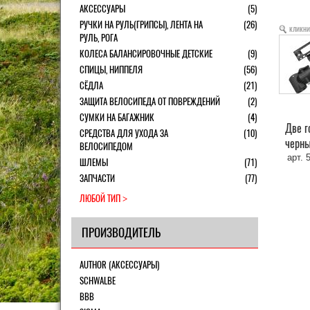
АКСЕССУАРЫ
(5)
РУЧКИ НА РУЛЬ(ГРИПСЫ), ЛЕНТА НА
(26)
кликни
РУЛЬ, РОГА
КОЛЕСА БАЛАНСИРОВОЧНЫЕ ДЕТСКИЕ
(9)
СПИЦЫ, НИППЕЛЯ
(56)
СЁДЛА
(21)
ЗАЩИТА ВЕЛОСИПЕДА ОТ ПОВРЕЖДЕНИЙ
(2)
СУМКИ НА БАГАЖНИК
(4)
Две г
СРЕДСТВА ДЛЯ УХОДА ЗА
(10)
черны
ВЕЛОСИПЕДОМ
арт. 
ШЛЕМЫ
(71)
ЗАПЧАСТИ
(77)
ЛЮБОЙ ТИП
ПРОИЗВОДИТЕЛЬ
AUTHOR (АКСЕССУАРЫ)
SCHWALBE
BBB