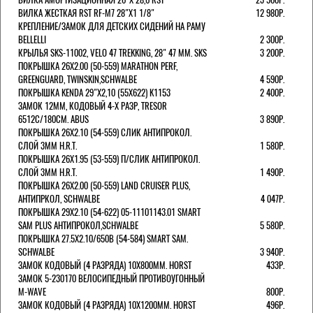
ВИЛКА ЖЕСТКАЯ RST RF-M7 28"Х1 1/8"
12 980Р.
КРЕПЛЕНИЕ/ЗАМОК ДЛЯ ДЕТСКИХ СИДЕНИЙ НА РАМУ
BELLELLI
2 300Р.
КРЫЛЬЯ SKS-11002, VELO 47 TREKKING, 28" 47 ММ. SKS
3 200Р.
ПОКРЫШКА 26X2.00 (50-559) MARATHON PERF,
GREENGUARD, TWINSKIN,SCHWALBE
4 590Р.
ПОКРЫШКА KENDA 29"Х2,10 (55X622) K1153
2 400Р.
ЗАМОК 12ММ, КОДОВЫЙ 4-Х РАЗР, TRESOR
6512C/180СМ. ABUS
3 890Р.
ПОКРЫШКА 26X2.10 (54-559) СЛИК АНТИПРОКОЛ.
СЛОЙ 3ММ H.R.T.
1 580Р.
ПОКРЫШКА 26X1.95 (53-559) П/СЛИК АНТИПРОКОЛ.
СЛОЙ 3ММ H.R.T.
1 490Р.
ПОКРЫШКА 26X2.00 (50-559) LAND CRUISER PLUS,
АНТИПРКОЛ, SCHWALBE
4 047Р.
ПОКРЫШКА 29X2.10 (54-622) 05-11101143.01 SMART
SAM PLUS АНТИПРОКОЛ,SCHWALBE
5 580Р.
ПОКРЫШКА 27.5X2.10/650B (54-584) SMART SAM.
SCHWALBE
3 940Р.
ЗАМОК КОДОВЫЙ (4 РАЗРЯДА) 10Х800ММ. HORST
433Р.
ЗАМОК 5-230170 ВЕЛОСИПЕДНЫЙ ПРОТИВОУГОННЫЙ
M-WAVE
800Р.
ЗАМОК КОДОВЫЙ (4 РАЗРЯДА) 10Х1200ММ. HORST
496Р.