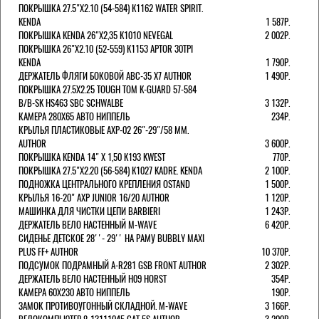
ПОКРЫШКА 27.5"Х2.10 (54-584) K1162 WATER SPIRIT.
KENDA
1 587Р.
ПОКРЫШКА KENDA 26"Х2,35 K1010 NEVEGAL
2 002Р.
ПОКРЫШКА 26"Х2.10 (52-559) K1153 APTOR 30TPI
KENDA
1 790Р.
ДЕРЖАТЕЛЬ ФЛЯГИ БОКОВОЙ ABC-35 X7 AUTHOR
1 490Р.
ПОКРЫШКА 27.5X2.25 TOUGH TOM K-GUARD 57-584
B/B-SK HS463 SBC SCHWALBE
3 132Р.
КАМЕРА 280Х65 АВТО НИППЕЛЬ
234Р.
КРЫЛЬЯ ПЛАСТИКОВЫЕ AXP-02 26"-29"/58 ММ.
AUTHOR
3 600Р.
ПОКРЫШКА KENDA 14" Х 1,50 K193 KWEST
770Р.
ПОКРЫШКА 27.5"Х2.20 (56-584) K1027 KADRE. KENDA
2 100Р.
ПОДНОЖКА ЦЕНТРАЛЬНОГО КРЕПЛЕНИЯ OSTAND
1 500Р.
КРЫЛЬЯ 16-20" AXP JUNIOR 16/20 AUTHOR
1 120Р.
МАШИНКА ДЛЯ ЧИСТКИ ЦЕПИ BARBIERI
1 243Р.
ДЕРЖАТЕЛЬ ВЕЛО НАСТЕННЫЙ M-WAVE
6 420Р.
СИДЕНЬЕ ДЕТСКОЕ 28''- 29'' НА РАМУ BUBBLY MAXI
PLUS FF+ AUTHOR
10 370Р.
ПОДСУМОК ПОДРАМНЫЙ A-R281 GSB FRONT AUTHOR
2 302Р.
ДЕРЖАТЕЛЬ ВЕЛО НАСТЕННЫЙ H09 HORST
354Р.
КАМЕРА 60X230 АВТО НИППЕЛЬ
190Р.
ЗАМОК ПРОТИВОУГОННЫЙ СКЛАДНОЙ. M-WAVE
3 166Р.