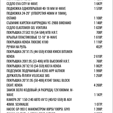
СЕДЛО EVA CITY M-WAVE
1 647Р.
ПОДНОЖКА ОДНОПЕРЬЕВАЯ 40-18 ММ M-WAVE
1 570Р.
ПОДНОЖКА 24-29" (ОТВЕРСТИЯ 40ММ И 18ММ),
OSTAND
1 108Р.
СЪЕМНИК КАРЕТКИ-КАРТРИДЖА YC-29BB BIKEHAND
1 148Р.
СЕДЛО ELASTOMER GEL VENTURA
1 639Р.
ПОКРЫШКА 27.5X2.10 (54-584) MTB H.R.T.
708Р.
КРЫЛЬЯ ПЛАСТИКОВЫЕ 12-18" M-WAVE
1 618Р.
ПОКРЫШКА KENDA 700Х38С K180
1 116Р.
РУЧКИ НА РУЛЬ
452Р.
ПОКРЫШКА 26"Х1.75 (44-559) K1068 KWICK BITUMEN
KENDA
2 610Р.
ПОКРЫШКА 20X1.95 (53-406) MTB ВЫСОКИЙ H.R.T.
760Р.
ПОКРЫШКА 26"Х2.10 (54-559) K831A KENDA
1 062Р.
ПОДСУМОК ПОДРАМНЫЙ A-R265 MPP AUTHOR
1 990Р.
ДЕРЖАТЕЛЬ ФЛЯГИ VELOCAGE SKS
1 250Р.
ПОКРЫШКА 20"Х1.95 (50-406) K1047 SMALL BLOCK
EIGHT. KENDA
4 260Р.
ЗАМОК ВЕЛО КОДОВЫЙ (4 РАЗРЯДА) 12Х1000ММ. M-
WAVE
1 147Р.
КАМЕРА 26" 1.50-2.40 АВТО AV13 (40/62-559) IB AGV
40MM. SCHWALBE
1 077Р.
НАСОС GP-993 С МАНОМЕТРОМ 80PSI/100PSI. GIYO
1 390Р.