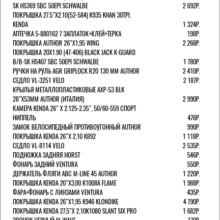
SK HS369 SBC 50EPI SCHWALBE
2 692Р.
ПОКРЫШКА 27.5"Х2.10(52-584) K935 KHAN 30TPI.
KENDA
1 324Р.
АПТЕЧКА 5-880162 7 ЗАПЛАТОК+КЛЕЙ+ТЕРКА
198Р.
ПОКРЫШКА AUTHOR 26"Х1,95 WING
2 268Р.
ПОКРЫШКА 20X1.90 (47-406) BLACK JACK K-GUARD
B/B-SK HS407 SBC 50EPI SCHWALBE
1 780Р.
РУЧКИ НА РУЛЬ AGR GRIPLOCK R20 130 ММ AUTHOR
2 410Р.
СЕДЛО VL-3251 VELO
2 187Р.
КРЫЛЬЯ МЕТАЛЛОПЛАСТИКОВЫЕ AXP-53 BLK
28"Х53ММ AUTHOR (ИТАЛИЯ)
2 990Р.
КАМЕРА KENDA 26" Х 2.125-2.35", 50/60-559 СПОРТ
НИППЕЛЬ
476Р.
ЗАМОК ВЕЛОСИПЕДНЫЙ ПРОТИВОУГОННЫЙ AUTHOR
990Р.
ПОКРЫШКА KENDA 26"Х 2,10 K892
1 118Р.
СЕДЛО VL-8114 VELO
2 535Р.
ПОДНОЖКА ЗАДНЯЯ HORST
546Р.
ФОНАРЬ ЗАДНИЙ VENTURA
550Р.
ДЕРЖАТЕЛЬ ФЛЯГИ АВС M-LINE 45 AUTHOR
1 220Р.
ПОКРЫШКА KENDA 20"Х3,00 K1008A FLAME
1 988Р.
ФАРА+ФОНАРЬ С ЛИНЗАМИ VENTURA
435Р.
ПОКРЫШКА KENDA 26"Х1,95 K946 KLONDIKE
4 790Р.
ПОКРЫШКА KENDA 27,5"Х 2,10K1080 SLANT SIX PRO
1 682Р.