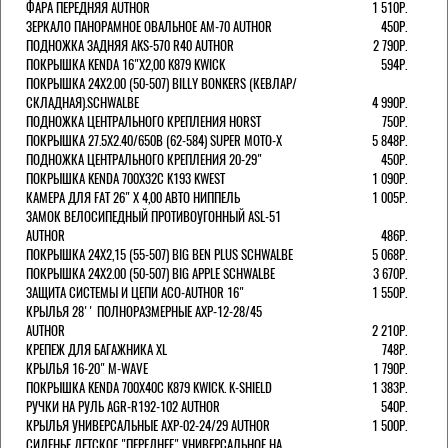
ФАРА ПЕРЕДНЯЯ AUTHOR
1 510Р.
ЗЕРКАЛО ПАНОРАМНОЕ ОВАЛЬНОЕ AM-70 AUTHOR
450Р.
ПОДНОЖКА ЗАДНЯЯ AKS-570 R40 AUTHOR
2 790Р.
ПОКРЫШКА KENDA 16"Х2,00 K879 KWICK
594Р.
ПОКРЫШКА 24X2.00 (50-507) BILLY BONKERS (КЕВЛАР/
СКЛАДНАЯ).SCHWALBE
4 990Р.
ПОДНОЖКА ЦЕНТРАЛЬНОГО КРЕПЛЕНИЯ HORST
750Р.
ПОКРЫШКА 27.5X2.40/650B (62-584) SUPER MOTO-X
5 848Р.
ПОДНОЖКА ЦЕНТРАЛЬНОГО КРЕПЛЕНИЯ 20-29"
450Р.
ПОКРЫШКА KENDA 700Х32С K193 KWEST
1 090Р.
КАМЕРА ДЛЯ FAT 26" X 4,00 АВТО НИППЕЛЬ
1 005Р.
ЗАМОК ВЕЛОСИПЕДНЫЙ ПРОТИВОУГОННЫЙ ASL-51
AUTHOR
486Р.
ПОКРЫШКА 24X2,15 (55-507) BIG BEN PLUS SCHWALBE
5 068Р.
ПОКРЫШКА 24X2.00 (50-507) BIG APPLE SCHWALBE
3 670Р.
ЗАЩИТА СИСТЕМЫ И ЦЕПИ ACO-AUTHOR 16"
1 550Р.
КРЫЛЬЯ 28'' ПОЛНОРАЗМЕРНЫЕ AXP-12-28/45
AUTHOR
2 210Р.
КРЕПЕЖ ДЛЯ БАГАЖНИКА XL
748Р.
КРЫЛЬЯ 16-20" M-WAVE
1 790Р.
ПОКРЫШКА KENDA 700Х40С K879 KWICK. K-SHIELD
1 383Р.
РУЧКИ НА РУЛЬ AGR-R192-102 AUTHOR
540Р.
КРЫЛЬЯ УНИВЕРСАЛЬНЫЕ AXP-02-24/29 AUTHOR
1 500Р.
СИДЕНЬЕ ДЕТСКОЕ "ПЕРЕДНЕЕ" УНИВЕРСАЛЬНОЕ НА