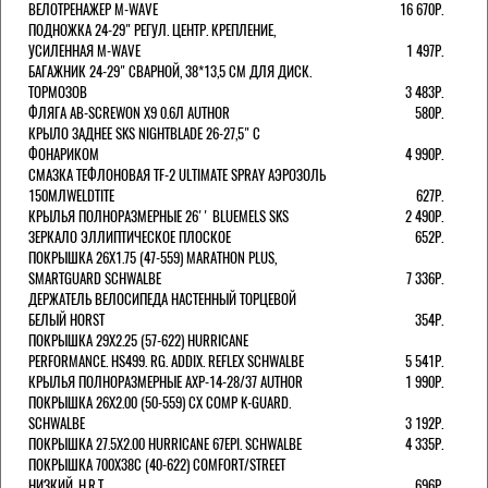
ВЕЛОТРЕНАЖЕР M-WAVE
16 670Р.
ПОДНОЖКА 24-29" РЕГУЛ. ЦЕНТР. КРЕПЛЕНИЕ,
УСИЛЕННАЯ M-WAVE
1 497Р.
БАГАЖНИК 24-29" СВАРНОЙ, 38*13,5 СМ ДЛЯ ДИСК.
ТОРМОЗОВ
3 483Р.
ФЛЯГА AB-SCREWON X9 0.6Л AUTHOR
580Р.
КРЫЛО ЗАДНЕЕ SKS NIGHTBLADE 26-27,5" С
ФОНАРИКОМ
4 990Р.
СМАЗКА ТЕФЛОНОВАЯ TF-2 ULTIMATE SPRAY АЭРОЗОЛЬ
150МЛWELDTITE
627Р.
КРЫЛЬЯ ПОЛНОРАЗМЕРНЫЕ 26'' BLUEMELS SKS
2 490Р.
ЗЕРКАЛО ЭЛЛИПТИЧЕСКОЕ ПЛОСКОЕ
652Р.
ПОКРЫШКА 26X1.75 (47-559) MARATHON PLUS,
SMARTGUARD SCHWALBE
7 336Р.
ДЕРЖАТЕЛЬ ВЕЛОCИПЕДА НАСТЕННЫЙ ТОРЦЕВОЙ
БЕЛЫЙ HORST
354Р.
ПОКРЫШКА 29X2.25 (57-622) HURRICANE
PERFORMANCE. HS499. RG. ADDIX. REFLEX SCHWALBE
5 541Р.
КРЫЛЬЯ ПОЛНОРАЗМЕРНЫЕ AXP-14-28/37 AUTHOR
1 990Р.
ПОКРЫШКА 26X2.00 (50-559) CX COMP K-GUARD.
SCHWALBE
3 192Р.
ПОКРЫШКА 27.5X2.00 HURRICANE 67EPI. SCHWALBE
4 335Р.
ПОКРЫШКА 700X38С (40-622) COMFORT/STREET
НИЗКИЙ. H.R.T.
696Р.