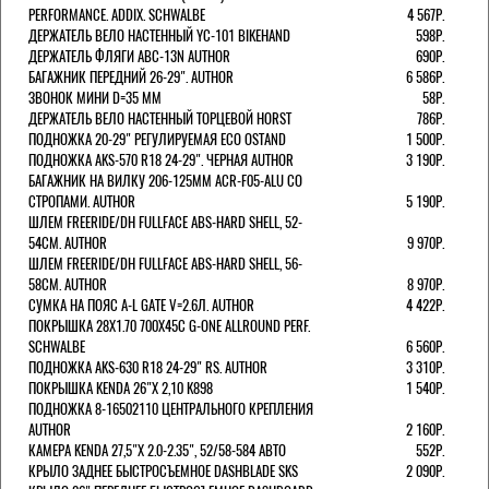
PERFORMANCE. ADDIX. SCHWALBE
4 567Р.
ДЕРЖАТЕЛЬ ВЕЛО НАСТЕННЫЙ YC-101 BIKEHAND
598Р.
ДЕРЖАТЕЛЬ ФЛЯГИ ABC-13N AUTHOR
690Р.
БАГАЖНИК ПЕРЕДНИЙ 26-29". AUTHOR
6 586Р.
ЗВОНОК МИНИ D=35 ММ
58Р.
ДЕРЖАТЕЛЬ ВЕЛО НАСТЕННЫЙ ТОРЦЕВОЙ HORST
786Р.
ПОДНОЖКА 20-29" РЕГУЛИРУЕМАЯ ECO OSTAND
1 500Р.
ПОДНОЖКА AKS-570 R18 24-29". ЧЕРНАЯ AUTHOR
3 190Р.
БАГАЖНИК НА ВИЛКУ 206-125ММ ACR-F05-ALU СО
СТРОПАМИ. AUTHOR
5 190Р.
ШЛЕМ FREERIDE/DH FULLFACE ABS-HARD SHELL, 52-
54СМ. AUTHOR
9 970Р.
ШЛЕМ FREERIDE/DH FULLFACE ABS-HARD SHELL, 56-
58СМ. AUTHOR
8 970Р.
СУМКА НА ПОЯС A-L GATE V=2.6Л. AUTHOR
4 422Р.
ПОКРЫШКА 28X1.70 700X45C G-ONE ALLROUND PERF.
SCHWALBE
6 560Р.
ПОДНОЖКА AKS-630 R18 24-29" RS. AUTHOR
3 310Р.
ПОКРЫШКА KENDA 26"Х 2,10 K898
1 540Р.
ПОДНОЖКА 8-16502110 ЦЕНТРАЛЬНОГО КРЕПЛЕНИЯ
AUTHOR
2 160Р.
КАМЕРА KENDA 27,5"Х 2.0-2.35", 52/58-584 АВТО
552Р.
КРЫЛО ЗАДНЕЕ БЫСТРОСЪЕМНОЕ DASHBLADE SKS
2 090Р.