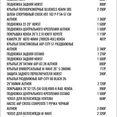
ПОДНОЖКА ЗАДНЯЯ HORST
900Р.
КРЫЛЬЯ ПОЛНОРАЗМЕРНЫЕ BLUEMELS 45MM SKS
2 390Р.
ШЛЕМ СПОРТИВНЫЙ CREEK HST 162 Р-Р 54-57 СМ
AUTHOR
7 360Р.
ПОДНОЖКА 22-29" HORST
1 500Р.
ПОДНОЖКА ЦЕНТРАЛЬНОГО КРЕПЛЕНИЯ AUTHOR
1 500Р.
ПОКРЫШКА KENDA 26"Х 2,10 K901F KOYOTE
1 118Р.
КАМЕРА 28" АВТО 48ММ (700Х28-45С) KENDA
487Р.
КРЫЛЬЯ ПЛАСТИКОВЫЕ AXP-CITY 51 РАЗДВИЖНЫЕ
AUTHOR
2 340Р.
ПОДНОЖКА ЗАДНЯЯ OSTAND
1 276Р.
ПОДНОЖКА ЗАДНЯЯ HORST
1 500Р.
КРЫЛЬЯ 28"Х41ММ AXP-03-28 AUTHOR
880Р.
КРЫЛЬЯ УНИВЕРСАЛЬНЫЕ M-WAVE 26" 5-386048
717Р.
ЗАЩИТА ЗАДНЕГО ПЕРЕКЛЮЧАТЕЛЯ HORST
390Р.
КРЫЛЬЯ РАЗДВИЖНЫЕ AXP-CITY 60 BLACK 26-
29"Х60ММ AUTHOR
2 720Р.
ПОКРЫШКА 26"Х2.125 (56-559) K905 K-RAD. KENDA
990Р.
ПОДНОЖКА ЦЕНТРАЛЬНОГО КРЕПЛЕНИЯ OSTAND
1 500Р.
ЧЕХОЛ ДЛЯ ВЕЛОСИПЕДА VENTURA
664Р.
НАСОС AAP CROSS COMPOSITE Т-РУЧКА ЧЕРНЫЙ
AUTHOR
2 090Р.
ЧЕХОЛ ДЛЯ ВЕЛОСИПЕДА M-WAVE
2 320Р.