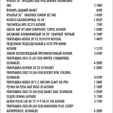
КРЫЛО 26" ПЕРЕДНЕЕ БЫСТРОСЪЕМНОЕ DASHBOARD
SKS
2 740Р.
ФОНАРЬ ЗАДНИЙ SMART
478Р.
КРЫЛЬЯ 20'' HIGHTREK JUNIOR SET SKS
1 470Р.
КОЛЕСА БАЛАНСИРНЫЕ 16-24''
1 652Р.
ТУКЛИПСЫ APD-TC313 AUTHOR
770Р.
НАСОС AAP JET MINI COMPOSITE 120PSI. AUTHOR
1 200Р.
БАГАЖНИК АЛЮМИНИЕВЫЙ 24-29" СВАРНОЙ. ЧЕРНЫЙ
4 194Р.
ПОКРЫШКА KENDA 26"Х2,10 K1010 NEVEGAL
1 447Р.
ПОДСУМОК ПОДСЕДЕЛЬНЫЙ A-S310 TPN МИНИ
AUTHOR
1 317Р.
ЗАМОК ВЕЛОСИПЕДНЫЙ ПРОТИВОУГОННЫЙ AUTHOR
3 670Р.
ПОКРЫШКА 26X1,75 (47-559) WINTER (100ШИПОВ).
SCHWALBE
4 390Р.
ПОКРЫШКА AUTHOR 26"Х2,10 ROCKET
2 280Р.
ПОКРЫШКА 26X2.10 (54-559) ROCKET RON, FOLDING.
SCHWALBE
4 870Р.
ПОКРЫШКА KENDA 26"Х 2,10K1080 SLANT SIX PRO
1 344Р.
РУЧКИ НА РУЛЬ AGR ERGO 20 AUTHOR
2 190Р.
ПОКРЫШКА 26X2.10 (54-559) SMART SAM. SCHWALBE
3 250Р.
СЕДЛО DONNA. AUTHOR
3 170Р.
ШЛЕМ PULSE LED X8 171 Р-Р 58-61 СМ AUTHOR
5 710Р.
ПОКРЫШКА 26X2.00 (50-559) MARATHON PLUS, СУПЕР
АНТИПРОКОЛ, SCHWALBE
6 390Р.