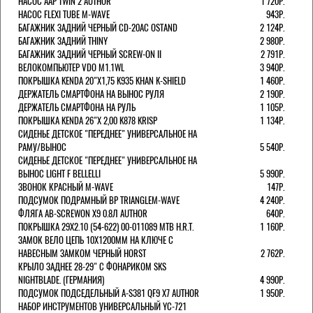
НАСОС AAP TWIN 2 AUTHOR
1 720Р.
НАСОС FLEXI TUBE M-WAVE
943Р.
БАГАЖНИК ЗАДНИЙ ЧЕРНЫЙ СD-20AC OSTAND
2 124Р.
БАГАЖНИК ЗАДНИЙ THINY
2 980Р.
БАГАЖНИК ЗАДНИЙ ЧЕРНЫЙ SCREW-ON II
2 791Р.
ВЕЛОКОМПЬЮТЕР VDO M1.1WL
3 940Р.
ПОКРЫШКА KENDA 20"Х1,75 K935 KHAN K-SHIELD
1 460Р.
ДЕРЖАТЕЛЬ СМАРТФОНА НА ВЫНОС РУЛЯ
2 190Р.
ДЕРЖАТЕЛЬ СМАРТФОНА НА РУЛЬ
1 105Р.
ПОКРЫШКА KENDA 26"Х 2,00 K878 KRISP
1 134Р.
СИДЕНЬЕ ДЕТСКОЕ "ПЕРЕДНЕЕ" УНИВЕРСАЛЬНОЕ НА
РАМУ/ВЫНОС
5 540Р.
СИДЕНЬЕ ДЕТСКОЕ "ПЕРЕДНЕЕ" УНИВЕРСАЛЬНОЕ НА
ВЫНОС LIGHT F BELLELLI
5 990Р.
ЗВОНОК КРАСНЫЙ M-WAVE
147Р.
ПОДСУМОК ПОДРАМНЫЙ BP TRIANGLEM-WAVE
4 240Р.
ФЛЯГА AB-SCREWON X9 0.8Л AUTHOR
640Р.
ПОКРЫШКА 29X2.10 (54-622) 00-011089 MTB H.R.T.
1 160Р.
ЗАМОК ВЕЛО ЦЕПЬ 10Х1200ММ НА КЛЮЧЕ С
НАВЕСНЫМ ЗАМКОМ ЧЕРНЫЙ HORST
2 762Р.
КРЫЛО ЗАДНЕЕ 28-29" С ФОНАРИКОМ SKS
NIGHTBLADE. (ГЕРМАНИЯ)
4 990Р.
ПОДСУМОК ПОДСЕДЕЛЬНЫЙ A-S381 QF9 X7 AUTHOR
1 950Р.
НАБОР ИНСТРУМЕНТОВ УНИВЕРСАЛЬНЫЙ YC-721