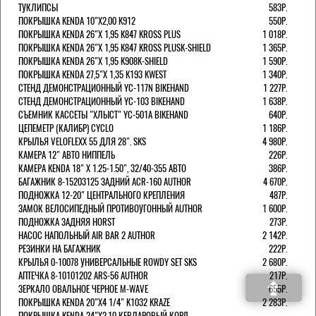
ТУКЛИПСЫ
583Р.
ПОКРЫШКА KENDA 10"Х2,00 K912
550Р.
ПОКРЫШКА KENDA 26"Х 1,95 K847 KROSS PLUS
1 018Р.
ПОКРЫШКА KENDA 26"Х 1,95 K847 KROSS PLUSK-SHIELD
1 365Р.
ПОКРЫШКА KENDA 26"Х 1,95 K908K-SHIELD
1 590Р.
ПОКРЫШКА KENDA 27,5"Х 1,35 K193 KWEST
1 340Р.
СТЕНД ДЕМОНСТРАЦИОННЫЙ YC-117N BIKEHAND
1 227Р.
СТЕНД ДЕМОНСТРАЦИОННЫЙ YC-103 BIKEHAND
1 638Р.
СЪЕМНИК КАССЕТЫ "ХЛЫСТ" YC-501A BIKEHAND
640Р.
ЦЕПЕМЕТР (КАЛИБР) CYCLO
1 186Р.
КРЫЛЬЯ VELOFLEXX 55 ДЛЯ 28". SKS
4 980Р.
КАМЕРА 12" АВТО НИППЕЛЬ
226Р.
КАМЕРА KENDA 18" Х 1.25-1.50", 32/40-355 АВТО
386Р.
БАГАЖНИК 8-15203125 ЗАДНИЙ ACR-160 AUTHOR
4 670Р.
ПОДНОЖКА 12-20" ЦЕНТРАЛЬНОГО КРЕПЛЕНИЯ
487Р.
ЗАМОК ВЕЛОСИПЕДНЫЙ ПРОТИВОУГОННЫЙ AUTHOR
1 600Р.
ПОДНОЖКА ЗАДНЯЯ HORST
273Р.
НАСОС НАПОЛЬНЫЙ AIR BAR 2 AUTHOR
2 142Р.
РЕЗИНКИ НА БАГАЖНИК
222Р.
КРЫЛЬЯ 0-10078 УНИВЕРСАЛЬНЫЕ ROWDY SET SKS
2 680Р.
АПТЕЧКА 8-10101202 ARS-56 AUTHOR
217Р.
ЗЕРКАЛО ОВАЛЬНОЕ ЧЕРНОЕ M-WAVE
655Р.
ПОКРЫШКА KENDA 20"Х4 1/4" K1032 KRAZE
2 283Р.
ПОКРЫШКА KENDA 24"Х2,10 КЕВЛАРОВЫЙ КОРД