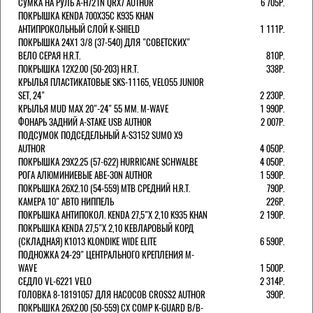
СУМКА НА РУЛЬ A-H721N QRX7 AUTHOR
6 705Р.
ПОКРЫШКА KENDA 700Х35С K935 KHAN
АНТИПРОКОЛЬНЫЙ СЛОЙ K-SHIELD
1 111Р.
ПОКРЫШКА 24X1 3/8 (37-540) ДЛЯ "СОВЕТСКИХ"
ВЕЛО СЕРАЯ H.R.T.
810Р.
ПОКРЫШКА 12X2.00 (50-203) H.R.T.
338Р.
КРЫЛЬЯ ПЛАСТИКАТОВЫЕ SKS-11165, VELO55 JUNIOR
SET, 24"
2 230Р.
КРЫЛЬЯ MUD MAX 20"-24" 55 ММ. M-WAVE
1 990Р.
ФОНАРЬ ЗАДНИЙ A-STAKE USB AUTHOR
2 007Р.
ПОДСУМОК ПОДСЕДЕЛЬНЫЙ A-S3152 SUMO X9
AUTHOR
4 050Р.
ПОКРЫШКА 29X2.25 (57-622) HURRICANE SCHWALBE
4 050Р.
РОГА АЛЮМИНИЕВЫЕ ABE-30N AUTHOR
1 590Р.
ПОКРЫШКА 26X2.10 (54-559) MTB СРЕДНИЙ H.R.T.
790Р.
КАМЕРА 10" АВТО НИППЕЛЬ
226Р.
ПОКРЫШКА АНТИПОКОЛ. KENDA 27,5"Х 2,10 K935 KHAN
2 190Р.
ПОКРЫШКА KENDA 27,5"Х 2,10 КЕВЛАРОВЫЙ КОРД
(СКЛАДНАЯ) K1013 KLONDIKE WIDE ELITE
6 590Р.
ПОДНОЖКА 24-29" ЦЕНТРАЛЬНОГО КРЕПЛЕНИЯ M-
WAVE
1 500Р.
СЕДЛО VL-6221 VELO
2 314Р.
ГОЛОВКА 8-18191057 ДЛЯ НАСОСОВ CROSS2 AUTHOR
390Р.
ПОКРЫШКА 26X2.00 (50-559) CX COMP K-GUARD B/B-