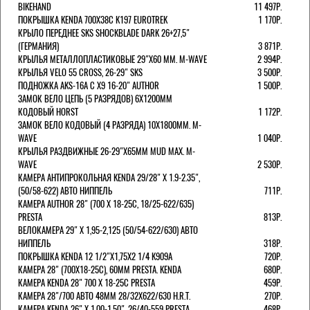
BIKEHAND
11 497Р.
ПОКРЫШКА KENDA 700Х38С K197 EUROTREK
1 170Р.
КРЫЛО ПЕРЕДНЕЕ SKS SHOCKBLADE DARK 26+27,5"
(ГЕРМАНИЯ)
3 871Р.
КРЫЛЬЯ МЕТАЛЛОПЛАСТИКОВЫЕ 29"Х60 ММ. M-WAVE
2 994Р.
КРЫЛЬЯ VELO 55 CROSS, 26-29" SKS
3 500Р.
ПОДНОЖКА AKS-16A C X9 16-20" AUTHOR
1 500Р.
ЗАМОК ВЕЛО ЦЕПЬ (5 РАЗРЯДОВ) 6Х1200ММ
КОДОВЫЙ HORST
1 172Р.
ЗАМОК ВЕЛО КОДОВЫЙ (4 РАЗРЯДА) 10Х1800ММ. M-
WAVE
1 040Р.
КРЫЛЬЯ РАЗДВИЖНЫЕ 26-29"Х65ММ MUD MAX. M-
WAVE
2 530Р.
КАМЕРА АНТИПРОКОЛЬНАЯ KENDA 29/28" Х 1.9-2.35",
(50/58-622) АВТО НИППЕЛЬ
711Р.
КАМЕРА AUTHOR 28" (700 Х 18-25С, 18/25-622/635)
PRESTA
813Р.
ВЕЛОКАМЕРА 29" X 1,95-2,125 (50/54-622/630) АВТО
НИППЕЛЬ
318Р.
ПОКРЫШКА KENDA 12 1/2"Х1,75X2 1/4 K909A
720Р.
КАМЕРА 28" (700Х18-25С), 60ММ PRESTA. KENDA
680Р.
КАМЕРА KENDA 28" 700 Х 18-25С PRESTA
459Р.
КАМЕРА 28"/700 АВТО 48ММ 28/32Х622/630 H.R.T.
270Р.
КАМЕРА KENDA 26" Х 1,00-1,50", 26/40-559 PRESTA
468Р.