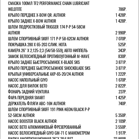
СМАЗКА 100МЛ TF2 PERFORMANCE CHAIN LUBRICANT
WELDTITE
786Р.
КРЫЛО ПЕРЕДНЕЕ X-BOW QR. AUTHOR
1 428Р.
КРЫЛО ЗАДНЕЕ X-BOW AUTHOR
1 428Р.
ШЛЕМ ПОДРОСТКОВЫЙ TRIGGER 174 Р-Р 54-58СМ
AUTHOR
2 990Р.
ШЛЕМ СПОРТИВНЫЙ SKIFF 171 Р-Р 58-62СМ AUTHOR
7 070Р.
ПОКРЫШКА 280 X 65-203 СЛИК. HOTA
525Р.
КАМЕРА 26" X 2,125-2,3 (54/58-559), АВТО НИППЕЛЬ
343Р.
ЗАМОК ВЕЛОСИПЕДНЫЙ ПРОТИВОУГОННЫЙ M-WAVE
830Р.
КРЫЛО ЗАДНЕЕ БЫСТРОСЪЕМНОЕ X-BLADE SKS
3 871Р.
КРЫЛО ПЕРЕДНЕЕ БЫСТРОСЪЕМНОЕ SHOCKBLADE SKS
3 871Р.
КРЫЛЬЯ УНИВЕРСАЛЬНЫЕ AXP-65-20/24 AUTHOR
1 222Р.
НАСОС НАПОЛЬНЫЙ GIYO
1 670Р.
НАСОС ДЛЯ ВИЛОК ВЕТО
2 822Р.
ФОНАРЬ ЗАДНИЙ VENTURA
237Р.
ФАРА ПЕРЕДНЯЯ SMART
1 425Р.
ДЕРЖАТЕЛЬ ФЛЯГИ ABC-16N AUTHOR
740Р.
ШЛЕМ СПОРТИВНЫЙ SKIFF 191 PINK-NEON/BLACK Р-Р
52-58СМ AUTHOR
5 350Р.
НАСОС BOOSTER BLACK AUTHOR
2 109Р.
НАСОС BETO АЛЮМИНИЕВЫЙ ФРЕЗЕРОВАННЫЙ
3 550Р.
НАСОС ВЕЛОСИПЕДНЫЙ GIYO GM-71 С МАНОМЕТРОМ
1 917Р.
ВИЛКА АМОРТИЗАЦИОННАЯ 26"Х 28,6 RST
23 900Р.