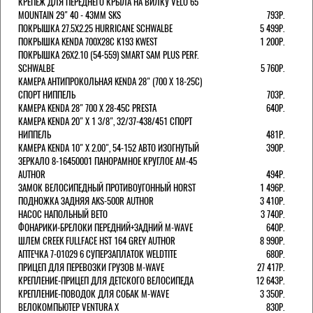
КРЕПЕЖ ДЛЯ ПЕРЕДНЕГО КРЫЛА НА ВИЛКУ VELO 65
MOUNTAIN 29" 40 - 43ММ SKS
793Р.
ПОКРЫШКА 27.5X2.25 HURRICANE SCHWALBE
5 499Р.
ПОКРЫШКА KENDA 700Х28С K193 KWEST
1 200Р.
ПОКРЫШКА 26X2.10 (54-559) SMART SAM PLUS PERF.
SCHWALBE
5 760Р.
КАМЕРА АНТИПРОКОЛЬНАЯ KENDA 28" (700 Х 18-25C)
СПОРТ НИППЕЛЬ
703Р.
КАМЕРА KENDA 28" 700 Х 28-45С PRESTA
640Р.
КАМЕРА KENDA 20" Х 1 3/8", 32/37-438/451 СПОРТ
НИППЕЛЬ
481Р.
КАМЕРА KENDA 10" Х 2.00", 54-152 АВТО ИЗОГНУТЫЙ
390Р.
ЗЕРКАЛО 8-16450001 ПАНОРАМНОЕ КРУГЛОЕ AM-45
AUTHOR
494Р.
ЗАМОК ВЕЛОСИПЕДНЫЙ ПРОТИВОУГОННЫЙ HORST
1 496Р.
ПОДНОЖКА ЗАДНЯЯ AKS-500R AUTHOR
3 410Р.
НАСОС НАПОЛЬНЫЙ BETO
3 740Р.
ФОНАРИКИ-БРЕЛОКИ ПЕРЕДНИЙ+ЗАДНИЙ M-WAVE
640Р.
ШЛЕМ CREEK FULLFACE HST 164 GREY AUTHOR
8 990Р.
АПТЕЧКА 7-01029 6 СУПЕРЗАПЛАТОК WELDTITE
680Р.
ПРИЦЕП ДЛЯ ПЕРЕВОЗКИ ГРУЗОВ M-WAVE
27 417Р.
КРЕПЛЕНИЕ-ПРИЦЕП ДЛЯ ДЕТСКОГО ВЕЛОСИПЕДА
12 643Р.
КРЕПЛЕНИЕ-ПОВОДОК ДЛЯ СОБАК M-WAVE
3 350Р.
ВЕЛОКОМПЬЮТЕР VENTURA Х
830Р.