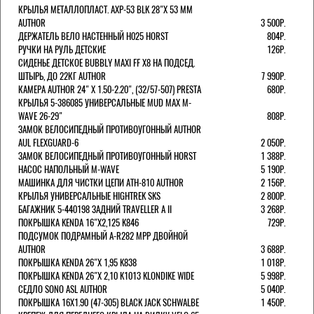
КРЫЛЬЯ МЕТАЛЛОПЛАСТ. AXP-53 BLK 28"Х 53 ММ
AUTHOR
3 500Р.
ДЕРЖАТЕЛЬ ВЕЛО НАСТЕННЫЙ H025 HORST
804Р.
РУЧКИ НА РУЛЬ ДЕТСКИЕ
126Р.
СИДЕНЬЕ ДЕТСКОЕ BUBBLY MAXI FF X8 НА ПОДСЕД.
ШТЫРЬ, ДО 22КГ AUTHOR
7 990Р.
КАМЕРА AUTHOR 24" Х 1.50-2.20", (32/57-507) PRESTA
680Р.
КРЫЛЬЯ 5-386085 УНИВЕРСАЛЬНЫЕ MUD MAX M-
WAVE 26-29"
808Р.
ЗАМОК ВЕЛОСИПЕДНЫЙ ПРОТИВОУГОННЫЙ AUTHOR
AUL FLEXGUARD-6
2 050Р.
ЗАМОК ВЕЛОСИПЕДНЫЙ ПРОТИВОУГОННЫЙ HORST
1 388Р.
НАСОС НАПОЛЬНЫЙ M-WAVE
5 190Р.
МАШИНКА ДЛЯ ЧИСТКИ ЦЕПИ ATH-810 AUTHOR
2 156Р.
КРЫЛЬЯ УНИВЕРСАЛЬНЫЕ HIGHTREK SKS
2 800Р.
БАГАЖНИК 5-440198 ЗАДНИЙ TRAVELLER A II
3 268Р.
ПОКРЫШКА KENDA 16"Х2,125 K846
729Р.
ПОДСУМОК ПОДРАМНЫЙ A-R282 MPP ДВОЙНОЙ
AUTHOR
3 688Р.
ПОКРЫШКА KENDA 26"Х 1,95 K838
1 018Р.
ПОКРЫШКА KENDA 26"Х 2,10 K1013 KLONDIKE WIDE
5 998Р.
СЕДЛО SONO ASL AUTHOR
5 040Р.
ПОКРЫШКА 16X1.90 (47-305) BLACK JACK SCHWALBE
1 450Р.