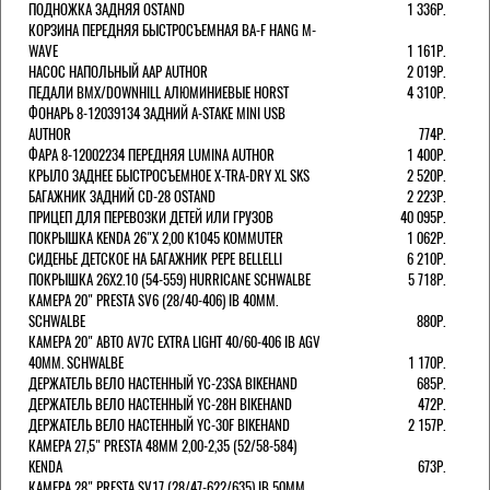
ПОДНОЖКА ЗАДНЯЯ OSTAND
1 336Р.
КОРЗИНА ПЕРЕДНЯЯ БЫСТРОСЪЕМНАЯ BA-F HANG M-
WAVE
1 161Р.
НАСОС НАПОЛЬНЫЙ AAP AUTHOR
2 019Р.
ПЕДАЛИ BMX/DOWNHILL АЛЮМИНИЕВЫЕ HORST
4 310Р.
ФОНАРЬ 8-12039134 ЗАДНИЙ A-STAKE MINI USB
AUTHOR
774Р.
ФАРА 8-12002234 ПЕРЕДНЯЯ LUMINA AUTHOR
1 400Р.
КРЫЛО ЗАДНЕЕ БЫСТРОСЪЕМНОЕ X-TRA-DRY XL SKS
2 520Р.
БАГАЖНИК ЗАДНИЙ CD-28 OSTAND
2 223Р.
ПРИЦЕП ДЛЯ ПЕРЕВОЗКИ ДЕТЕЙ ИЛИ ГРУЗОВ
40 095Р.
ПОКРЫШКА KENDA 26"Х 2,00 K1045 KOMMUTER
1 062Р.
СИДЕНЬЕ ДЕТСКОЕ НА БАГАЖНИК PEPE BELLELLI
6 210Р.
ПОКРЫШКА 26X2.10 (54-559) HURRICANE SCHWALBE
5 718Р.
КАМЕРА 20" PRESTA SV6 (28/40-406) IB 40MM.
SCHWALBE
880Р.
КАМЕРА 20" АВТО AV7C EXTRA LIGHT 40/60-406 IB AGV
40MM. SCHWALBE
1 170Р.
ДЕРЖАТЕЛЬ ВЕЛО НАСТЕННЫЙ YC-23SA BIKEHAND
685Р.
ДЕРЖАТЕЛЬ ВЕЛО НАСТЕННЫЙ YC-28H BIKEHAND
472Р.
ДЕРЖАТЕЛЬ ВЕЛО НАСТЕННЫЙ YC-30F BIKEHAND
2 157Р.
КАМЕРА 27,5" PRESTA 48ММ 2,00-2,35 (52/58-584)
KENDA
673Р.
КАМЕРА 28" PRESTA SV17 (28/47-622/635) IB 50MM.