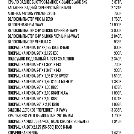
КРЫЛО ЗАДНЕЕ БЫСТРОСЪЕМНОЕ X-BLADE BLACK SKS
3 871Р.
БАГАЖНИК ЗАДНИЙ СЕРЕБРИСТЫЙ OSTAND
2 124Р.
АПТЕЧКА 7-01075 VINTAGE CYCLE
760Р.
ВЕЛОКОМПЬЮТЕР VDO M ZERO
1 760Р.
ВЕЛОТРЕНАЖЕР M-WAVE
17 900Р.
ВЕЛОКОМПЬЮТЕР X-IV SILICON СИНИЙ M-WAVE
3 900Р.
ВЕЛОКОМПЬЮТЕР X-IV SILICON ЧЕРНЫЙ M-WAVE
2 840Р.
ВЕЛОКОМПЬЮТЕР VENTURA Х
938Р.
ПОКРЫШКА KENDA 16"Х2,125 K905 K-RAD
900Р.
ПОКРЫШКА KENDA 20"Х 2,125 K50
990Р.
ПОДСУМОК ПОДРАМНЫЙ A-R213 X9 AUTHOR
2 340Р.
ПОКРЫШКА KENDA 24"Х1 3/8" K143
730Р.
ПОКРЫШКА KENDA 24"Х1 3/8" K143
909Р.
ПОКРЫШКА KENDA 26"Х 1,95 K193 KWEST
1 510Р.
ПОКРЫШКА KENDA 26"Х 1,95 K1104 50 FIFTY
1 380Р.
ПОКРЫШКА KENDA 26"Х 1,95 K829
1 078Р.
ПОКРЫШКА KENDA 26"Х 2,10 K876F KLAW
1 098Р.
ПОКРЫШКА KENDA 26"Х 2,10 K880
1 074Р.
ПОКРЫШКА KENDA 26" Х 2,10 K870
1 098Р.
СИДЕНЬЕ ДЕТСКОЕ "ПЕРЕДНЕЕ" НА РАМУ
3 333Р.
КРЫЛЬЯ SKS VELO 65 MOUNTAIN, 26" 65 ММ
1 700Р.
ПОКРЫШКА 20X1.75 (47-406) ROAD CRUISER SCHWALBE
1 945Р.
ПОКРЫШКА 26"Х2.125 (56-559) K905 K-RAD
КОРИЧНЕВАЯ KENDA
1 420Р.