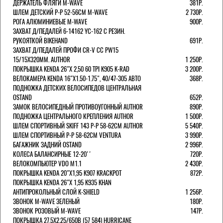
ДЕРЖАТЕЛЬ ФЛЯГИ M-WAVE
381Р.
ШЛЕМ ДЕТСКИЙ Р-Р 52-56СМ M-WAVE
2 730Р.
РОГА АЛЮМИНИЕВЫЕ M-WAVE
900Р.
ЗАХВАТ Д/ПЕДАЛЕЙ 6-14162 YC-162 С РЕЗИН.
РУКОЯТКОЙ BIKEHAND
691Р.
ЗАХВАТ Д/ПЕДАЛЕЙ ПРОФИ CR-V CC PW15
15/15X320ММ. AUTHOR
1 250Р.
ПОКРЫШКА KENDA 26"Х 2,50 60 TPI K905 K-RAD
3 200Р.
ВЕЛОКАМЕРА KENDA 16"Х1.50-1.75", 40/47-305 АВТО
368Р.
ПОДНОЖКА ДЕТСКИХ ВЕЛОСИПЕДОВ ЦЕНТРАЛЬНАЯ
OSTAND
652Р.
ЗАМОК ВЕЛОСИПЕДНЫЙ ПРОТИВОУГОННЫЙ AUTHOR
890Р.
ПОДНОЖКА ЦЕНТРАЛЬНОГО КРЕПЛЕНИЯ AUTHOR
1 500Р.
ШЛЕМ СПОРТИВНЫЙ SKIFF 143 Р-Р 58-62СМ AUTHOR
5 540Р.
ШЛЕМ СПОРТИВНЫЙ Р-Р 58-62СМ VENTURA
3 990Р.
БАГАЖНИК ЗАДНИЙ OSTAND
2 996Р.
КОЛЕСА БАЛАНСИРНЫЕ 12-20''
720Р.
ВЕЛОКОМПЬЮТЕР VDO M1.1
2 430Р.
ПОКРЫШКА KENDA 20"Х1,95 K907 KRACKPOT
872Р.
ПОКРЫШКА KENDA 26"Х 1,95 K935 KHAN
АНТИПРОКОЛЬНЫЙ СЛОЙ K-SHIELD
1 256Р.
ЗВОНОК M-WAVE ЗЕЛЕНЫЙ
180Р.
ЗВОНОК РОЗОВЫЙ M-WAVE
147Р.
ПОКРЫШКА 27.5X2.25/650B (57 584) HURRICANE