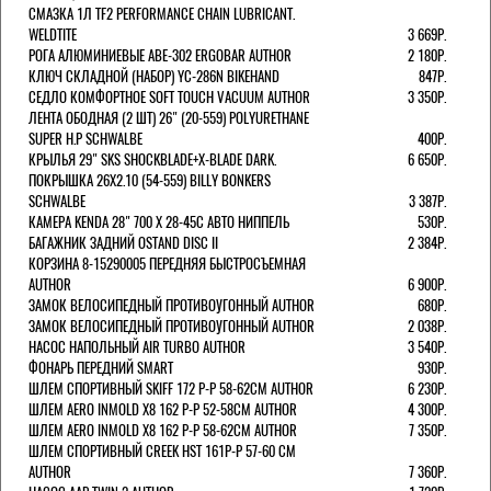
СМАЗКА 1Л TF2 PERFORMANCE CHAIN LUBRICANT.
WELDTITE
3 669Р.
РОГА АЛЮМИНИЕВЫЕ ABE-302 ERGOBAR AUTHOR
2 180Р.
КЛЮЧ СКЛАДНОЙ (НАБОР) YC-286N BIKEHAND
847Р.
СЕДЛО КОМФОРТНОЕ SOFT TOUCH VACUUM AUTHOR
3 350Р.
ЛЕНТА ОБОДНАЯ (2 ШТ) 26" (20-559) POLYURETHANE
SUPER H.P SCHWALBE
400Р.
КРЫЛЬЯ 29" SKS SHOCKBLADE+X-BLADE DARK.
6 650Р.
ПОКРЫШКА 26X2.10 (54-559) BILLY BONKERS
SCHWALBE
3 387Р.
КАМЕРА KENDA 28" 700 Х 28-45С АВТО НИППЕЛЬ
530Р.
БАГАЖНИК ЗАДНИЙ OSTAND DISC II
2 384Р.
КОРЗИНА 8-15290005 ПЕРЕДНЯЯ БЫСТРОСЪЕМНАЯ
AUTHOR
6 900Р.
ЗАМОК ВЕЛОСИПЕДНЫЙ ПРОТИВОУГОННЫЙ AUTHOR
680Р.
ЗАМОК ВЕЛОСИПЕДНЫЙ ПРОТИВОУГОННЫЙ AUTHOR
2 038Р.
НАСОС НАПОЛЬНЫЙ AIR TURBO AUTHOR
3 540Р.
ФОНАРЬ ПЕРЕДНИЙ SMART
930Р.
ШЛЕМ СПОРТИВНЫЙ SKIFF 172 Р-Р 58-62СМ AUTHOR
6 230Р.
ШЛЕМ AERO INMOLD X8 162 Р-Р 52-58СМ AUTHOR
4 300Р.
ШЛЕМ AERO INMOLD X8 162 Р-Р 58-62СМ AUTHOR
7 350Р.
ШЛЕМ СПОРТИВНЫЙ CREEK HST 161Р-Р 57-60 СМ
AUTHOR
7 360Р.