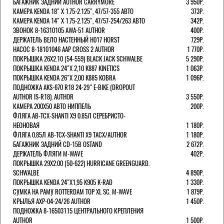
БАГАЖНИК ЗАДНИЙ AUTHOR CARRYMORE
3 950Р.
КАМЕРА KENDA 18" Х 1.75-2.125", 47/57-355 АВТО
373Р.
КАМЕРА KENDA 14" Х 1.75-2.125", 47/57-254/263 АВТО
342Р.
ЗВОНОК 8-16310105 AWA-51 AUTHOR
400Р.
ДЕРЖАТЕЛЬ ВЕЛО НАСТЕННЫЙ H017 HORST
729Р.
НАСОС 8-18101046 AAP CROSS 2 AUTHOR
1 770Р.
ПОКРЫШКА 26X2.10 (54-559) BLACK JACK SCHWALBE
5 290Р.
ПОКРЫШКА KENDA 24"Х 2,10 K887 KINETICS
1 063Р.
ПОКРЫШКА KENDA 26"Х 2,00 K885 KOBRA
1 096Р.
ПОДНОЖКА AKS-670 R18 24-29" E-BIKE (DROPOUT
AUTHOR IS-R18). AUTHOR
3 550Р.
КАМЕРА 200Х50 АВТО НИППЕЛЬ
200Р.
ФЛЯГА AB-TCX-SHANTI X9 0.85Л СЕРЕБРИСТО-
НЕОНОВАЯ
1 180Р.
ФЛЯГА 0.85Л AB-TCX-SHANTI X9 TACX/AUTHOR
1 180Р.
БАГАЖНИК ЗАДНИЙ CD-15B OSTAND
2 672Р.
ДЕРЖАТЕЛЬ ФЛЯГИ M-WAVE
402Р.
ПОКРЫШКА 29X2.00 (50-622) HURRICANE GREENGUARD.
SCHWALBE
4 890Р.
ПОКРЫШКА KENDA 24"Х1,95 K905 K-RAD
1 330Р.
СУМКА НА РАМУ ROTTERDAM TOP XL SC. M-WAVE
1 879Р.
КРЫЛЬЯ AXP-04-24/26 AUTHOR
1 450Р.
ПОДНОЖКА 8-16503115 ЦЕНТРАЛЬНОГО КРЕПЛЕНИЯ
AUTHOR
1 500Р.