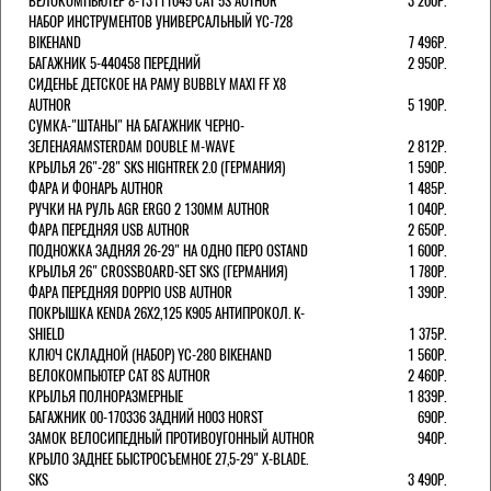
ВЕЛОКОМПЬЮТЕР 8-13111045 CAT 5S AUTHOR
3 200Р.
НАБОР ИНСТРУМЕНТОВ УНИВЕРСАЛЬНЫЙ YC-728
BIKEHAND
7 496Р.
БАГАЖНИК 5-440458 ПЕРЕДНИЙ
2 950Р.
СИДЕНЬЕ ДЕТСКОЕ НА РАМУ BUBBLY MAXI FF X8
AUTHOR
5 190Р.
СУМКА-"ШТАНЫ" НА БАГАЖНИК ЧЕРНО-
ЗЕЛЕНАЯAMSTERDAM DOUBLE M-WAVE
2 812Р.
КРЫЛЬЯ 26"-28" SKS HIGHTREK 2.0 (ГЕРМАНИЯ)
1 590Р.
ФАРА И ФОНАРЬ AUTHOR
1 485Р.
РУЧКИ НА РУЛЬ AGR ERGO 2 130ММ AUTHOR
1 040Р.
ФАРА ПЕРЕДНЯЯ USB AUTHOR
2 650Р.
ПОДНОЖКА ЗАДНЯЯ 26-29" НА ОДНО ПЕРО OSTAND
1 600Р.
КРЫЛЬЯ 26" CROSSBOARD-SET SKS (ГЕРМАНИЯ)
1 780Р.
ФАРА ПЕРЕДНЯЯ DOPPIO USB AUTHOR
1 390Р.
ПОКРЫШКА KENDA 26Х2,125 K905 АНТИПРОКОЛ. K-
SHIELD
1 375Р.
КЛЮЧ СКЛАДНОЙ (НАБОР) YC-280 BIKEHAND
1 560Р.
ВЕЛОКОМПЬЮТЕР CAT 8S AUTHOR
2 460Р.
КРЫЛЬЯ ПОЛНОРАЗМЕРНЫЕ
1 839Р.
БАГАЖНИК 00-170336 ЗАДНИЙ H003 HORST
690Р.
ЗАМОК ВЕЛОСИПЕДНЫЙ ПРОТИВОУГОННЫЙ AUTHOR
940Р.
КРЫЛО ЗАДНЕЕ БЫСТРОСЪЕМНОЕ 27,5-29" X-BLADE.
SKS
3 490Р.