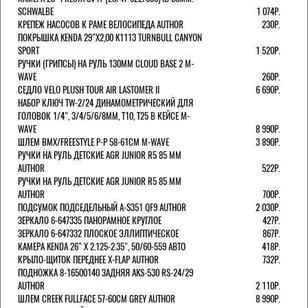
SCHWALBE
1 074Р.
КРЕПЕЖ НАСОСОВ К РАМЕ ВЕЛОСИПЕДА AUTHOR
230Р.
ПОКРЫШКА KENDA 29"Х2,00 K1113 TURNBULL CANYON
SPORT
1 520Р.
РУЧКИ (ГРИПСЫ) НА РУЛЬ 130ММ CLOUD BASE 2 M-
WAVE
260Р.
СЕДЛО VELO PLUSH TOUR AIR LASTOMER II
6 690Р.
НАБОР КЛЮЧ TW-2/24 ДИНАМОМЕТРИЧЕСКИЙ ДЛЯ
ГОЛОВОК 1/4", 3/4/5/6/8ММ, T10, T25 В КЕЙСЕ M-
WAVE
8 990Р.
ШЛЕМ ВМХ/FREESTYLE Р-Р 58-61СМ M-WAVE
3 890Р.
РУЧКИ НА РУЛЬ ДЕТСКИЕ AGR JUNIOR R5 85 ММ
AUTHOR
522Р.
РУЧКИ НА РУЛЬ ДЕТСКИЕ AGR JUNIOR R5 85 ММ
AUTHOR
700Р.
ПОДСУМОК ПОДСЕДЕЛЬНЫЙ A-S351 QF9 AUTHOR
2 030Р.
ЗЕРКАЛО 6-647335 ПАНОРАМНОЕ КРУГЛОЕ
427Р.
ЗЕРКАЛО 6-647332 ПЛОСКОЕ ЭЛЛИПТИЧЕСКОЕ
867Р.
КАМЕРА KENDA 26" Х 2.125-2.35", 50/60-559 АВТО
418Р.
КРЫЛО-ЩИТОК ПЕРЕДНЕЕ X-FLAP AUTHOR
732Р.
ПОДНОЖКА 8-16500140 ЗАДНЯЯ AKS-530 RS-24/29
AUTHOR
2 110Р.
ШЛЕМ CREEK FULLFACE 57-60СМ GREY AUTHOR
8 990Р.