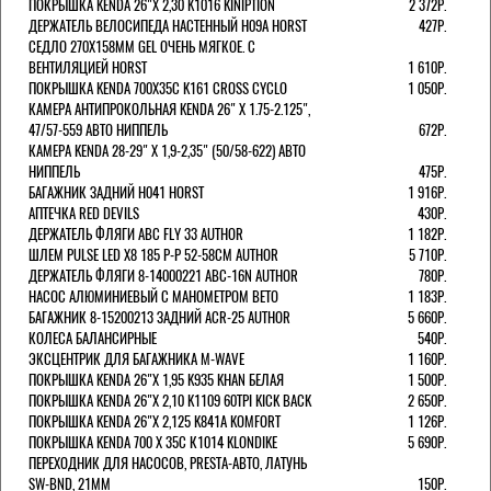
ПОКРЫШКА KENDA 26"Х 2,30 K1016 KINIPTION
2 372Р.
ДЕРЖАТЕЛЬ ВЕЛОСИПЕДА НАСТЕННЫЙ H09A HORST
427Р.
СЕДЛО 270Х158ММ GEL ОЧЕНЬ МЯГКОЕ. С
ВЕНТИЛЯЦИЕЙ HORST
1 610Р.
ПОКРЫШКА KENDA 700Х35С K161 CROSS CYCLO
1 050Р.
КАМЕРА АНТИПРОКОЛЬНАЯ KENDA 26" Х 1.75-2.125",
47/57-559 АВТО НИППЕЛЬ
672Р.
КАМЕРА KENDA 28-29" Х 1,9-2,35" (50/58-622) АВТО
НИППЕЛЬ
475Р.
БАГАЖНИК ЗАДНИЙ H041 HORST
1 916Р.
АПТЕЧКА RED DEVILS
430Р.
ДЕРЖАТЕЛЬ ФЛЯГИ АВС FLY 33 AUTHOR
1 182Р.
ШЛЕМ PULSE LED X8 185 Р-Р 52-58СМ AUTHOR
5 710Р.
ДЕРЖАТЕЛЬ ФЛЯГИ 8-14000221 ABC-16N AUTHOR
780Р.
НАСОС АЛЮМИНИЕВЫЙ С МАНОМЕТРОМ BETO
1 183Р.
БАГАЖНИК 8-15200213 ЗАДНИЙ ACR-25 AUTHOR
5 660Р.
КОЛЕСА БАЛАНСИРНЫЕ
540Р.
ЭКСЦЕНТРИК ДЛЯ БАГАЖНИКА M-WAVE
1 160Р.
ПОКРЫШКА KENDA 26"Х 1,95 K935 KHAN БЕЛАЯ
1 500Р.
ПОКРЫШКА KENDA 26"Х 2,10 K1109 60TPI KICK BACK
2 650Р.
ПОКРЫШКА KENDA 26"Х 2,125 K841A KOMFORT
1 126Р.
ПОКРЫШКА KENDA 700 Х 35С К1014 KLONDIKE
5 690Р.
ПЕРЕХОДНИК ДЛЯ НАСОСОВ, PRESTA-АВТО, ЛАТУНЬ
SW-BND, 21ММ
150Р.