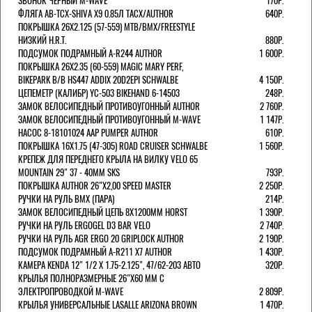
ЗВОНОК ЧЕРНЫЙ M-WAVE
170Р.
ФЛЯГА AB-TCX-SHIVA X9 0.85Л TACX/AUTHOR
640Р.
ПОКРЫШКА 26X2.125 (57-559) MTB/BMX/FREESTYLE
НИЗКИЙ H.R.T.
880Р.
ПОДСУМОК ПОДРАМНЫЙ A-R244 AUTHOR
1 600Р.
ПОКРЫШКА 26X2.35 (60-559) MAGIC MARY PERF,
BIKEPARK B/B HS447 ADDIX 20D2EPI SCHWALBE
4 150Р.
ЦЕПЕМЕТР (КАЛИБР) YC-503 BIKEHAND 6-14503
248Р.
ЗАМОК ВЕЛОСИПЕДНЫЙ ПРОТИВОУГОННЫЙ AUTHOR
2 760Р.
ЗАМОК ВЕЛОСИПЕДНЫЙ ПРОТИВОУГОННЫЙ M-WAVE
1 147Р.
НАСОС 8-18101024 AAP PUMPER AUTHOR
610Р.
ПОКРЫШКА 16X1.75 (47-305) ROAD CRUISER SCHWALBE
1 560Р.
КРЕПЕЖ ДЛЯ ПЕРЕДНЕГО КРЫЛА НА ВИЛКУ VELO 65
MOUNTAIN 29" 37 - 40ММ SKS
793Р.
ПОКРЫШКА AUTHOR 26"Х2,00 SPEED MASTER
2 250Р.
РУЧКИ НА РУЛЬ BMX (ПАРА)
214Р.
ЗАМОК ВЕЛОCИПЕДНЫЙ ЦЕПЬ 8Х1200ММ HORST
1 390Р.
РУЧКИ НА РУЛЬ ERGOGEL D3 BAR VELO
2 740Р.
РУЧКИ НА РУЛЬ AGR ERGO 20 GRIPLOCK AUTHOR
2 190Р.
ПОДСУМОК ПОДРАМНЫЙ A-R211 X7 AUTHOR
1 430Р.
КАМЕРА KENDA 12" 1/2 Х 1.75-2.125", 47/62-203 АВТО
320Р.
КРЫЛЬЯ ПОЛНОРАЗМЕРНЫЕ 26"Х60 ММ С
ЭЛЕКТРОПРОВОДКОЙ M-WAVE
2 809Р.
КРЫЛЬЯ УНИВЕРСАЛЬНЫЕ LASALLE ARIZONA BROWN
1 470Р.