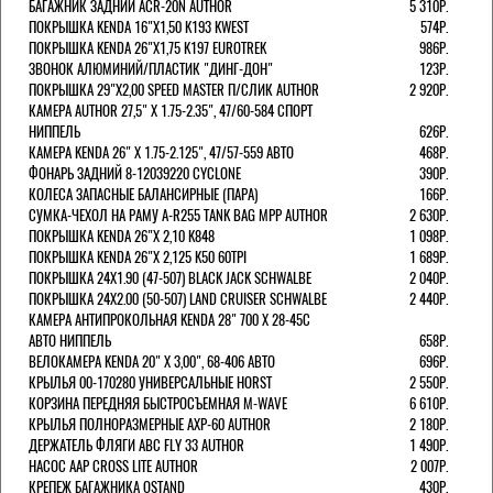
БАГАЖНИК ЗАДНИЙ ACR-20N AUTHOR
5 310Р.
ПОКРЫШКА KENDA 16"Х1,50 K193 KWEST
574Р.
ПОКРЫШКА KENDA 26"Х1,75 K197 EUROTREK
986Р.
ЗВОНОК АЛЮМИНИЙ/ПЛАСТИК "ДИНГ-ДОН"
123Р.
ПОКРЫШКА 29"Х2,00 SPEED MASTER П/СЛИК AUTHOR
2 920Р.
КАМЕРА AUTHOR 27,5" Х 1.75-2.35", 47/60-584 СПОРТ
НИППЕЛЬ
626Р.
КАМЕРА KENDA 26" Х 1.75-2.125", 47/57-559 АВТО
468Р.
ФОНАРЬ ЗАДНИЙ 8-12039220 CYCLONE
390Р.
КОЛЕСА ЗАПАСНЫЕ БАЛАНСИРНЫЕ (ПАРА)
166Р.
CУМКА-ЧЕХОЛ НА РАМУ A-R255 TANK BAG MPP AUTHOR
2 630Р.
ПОКРЫШКА KENDA 26"Х 2,10 K848
1 098Р.
ПОКРЫШКА KENDA 26"Х 2,125 K50 60TPI
1 689Р.
ПОКРЫШКА 24X1.90 (47-507) BLACK JACK SCHWALBE
2 040Р.
ПОКРЫШКА 24X2.00 (50-507) LAND CRUISER SCHWALBE
2 440Р.
КАМЕРА АНТИПРОКОЛЬНАЯ KENDA 28" 700 Х 28-45C
АВТО НИППЕЛЬ
658Р.
ВЕЛОКАМЕРА KENDA 20" Х 3,00", 68-406 АВТО
696Р.
КРЫЛЬЯ 00-170280 УНИВЕРСАЛЬНЫЕ HORST
2 550Р.
КОРЗИНА ПЕРЕДНЯЯ БЫСТРОСЪЕМНАЯ M-WAVE
6 610Р.
КРЫЛЬЯ ПОЛНОРАЗМЕРНЫЕ AXP-60 AUTHOR
2 180Р.
ДЕРЖАТЕЛЬ ФЛЯГИ АВС FLY 33 AUTHOR
1 490Р.
НАСОС AAP CROSS LITE AUTHOR
2 007Р.
КРЕПЕЖ БАГАЖНИКА OSTAND
430Р.