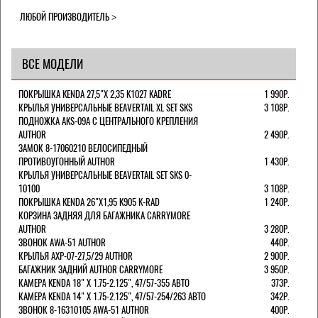
ЛЮБОЙ ПРОИЗВОДИТЕЛЬ
ВСЕ МОДЕЛИ
ПОКРЫШКА KENDA 27,5"Х 2,35 K1027 KADRE
1 990Р.
КРЫЛЬЯ УНИВЕРСАЛЬНЫЕ BEAVERTAIL XL SET SKS
3 108Р.
ПОДНОЖКА AKS-09A C ЦЕНТРАЛЬНОГО КРЕПЛЕНИЯ
AUTHOR
2 490Р.
ЗАМОК 8-17060210 ВЕЛОСИПЕДНЫЙ
ПРОТИВОУГОННЫЙ AUTHOR
1 430Р.
КРЫЛЬЯ УНИВЕРСАЛЬНЫЕ BEAVERTAIL SET SKS 0-
10100
3 108Р.
ПОКРЫШКА KENDA 26"Х1,95 K905 K-RAD
1 240Р.
КОРЗИНА ЗАДНЯЯ ДЛЯ БАГАЖНИКА CARRYMORE
AUTHOR
3 280Р.
ЗВОНОК AWA-51 AUTHOR
440Р.
КРЫЛЬЯ AXP-07-27,5/29 AUTHOR
2 900Р.
БАГАЖНИК ЗАДНИЙ AUTHOR CARRYMORE
3 950Р.
КАМЕРА KENDA 18" Х 1.75-2.125", 47/57-355 АВТО
373Р.
КАМЕРА KENDA 14" Х 1.75-2.125", 47/57-254/263 АВТО
342Р.
ЗВОНОК 8-16310105 AWA-51 AUTHOR
400Р.