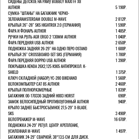
СИДЕНЬЕ ДЕТСКОЕ НА РАМУ BUBBLY MAXI FF X8
AUTHOR
5 190Р.
СУМКА-"ШТАНЫ" НА БАГАЖНИК ЧЕРНО-
ЗЕЛЕНАЯAMSTERDAM DOUBLE M-WAVE
2 812Р.
КРЫЛЬЯ 26"-28" SKS HIGHTREK 2.0 (ГЕРМАНИЯ)
1 590Р.
ФАРА И ФОНАРЬ AUTHOR
1 485Р.
РУЧКИ НА РУЛЬ AGR ERGO 2 130ММ AUTHOR
1 040Р.
ФАРА ПЕРЕДНЯЯ USB AUTHOR
2 650Р.
ПОДНОЖКА ЗАДНЯЯ 26-29" НА ОДНО ПЕРО OSTAND
1 600Р.
КРЫЛЬЯ 26" CROSSBOARD-SET SKS (ГЕРМАНИЯ)
1 780Р.
ФАРА ПЕРЕДНЯЯ DOPPIO USB AUTHOR
1 390Р.
ПОКРЫШКА KENDA 26Х2,125 K905 АНТИПРОКОЛ. K-
SHIELD
1 375Р.
КЛЮЧ СКЛАДНОЙ (НАБОР) YC-280 BIKEHAND
1 560Р.
ВЕЛОКОМПЬЮТЕР CAT 8S AUTHOR
2 460Р.
КРЫЛЬЯ ПОЛНОРАЗМЕРНЫЕ
1 839Р.
БАГАЖНИК 00-170336 ЗАДНИЙ H003 HORST
690Р.
ЗАМОК ВЕЛОСИПЕДНЫЙ ПРОТИВОУГОННЫЙ AUTHOR
940Р.
КРЫЛО ЗАДНЕЕ БЫСТРОСЪЕМНОЕ 27,5-29" X-BLADE.
SKS
3 490Р.
ВЕЛОТРЕНАЖЕР M-WAVE
16 670Р.
ПОДНОЖКА 24-29" РЕГУЛ. ЦЕНТР. КРЕПЛЕНИЕ,
УСИЛЕННАЯ M-WAVE
1 497Р.
БАГАЖНИК 24-29" СВАРНОЙ, 38*13,5 СМ ДЛЯ ДИСК.