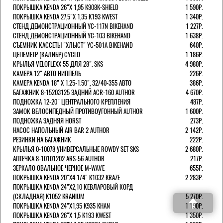
ПОКРЫШКА KENDA 26"Х 1,95 K908K-SHIELD
1 590Р.
ПОКРЫШКА KENDA 27,5"Х 1,35 K193 KWEST
1 340Р.
СТЕНД ДЕМОНСТРАЦИОННЫЙ YC-117N BIKEHAND
1 227Р.
СТЕНД ДЕМОНСТРАЦИОННЫЙ YC-103 BIKEHAND
1 638Р.
СЪЕМНИК КАССЕТЫ "ХЛЫСТ" YC-501A BIKEHAND
640Р.
ЦЕПЕМЕТР (КАЛИБР) CYCLO
1 186Р.
КРЫЛЬЯ VELOFLEXX 55 ДЛЯ 28". SKS
4 980Р.
КАМЕРА 12" АВТО НИППЕЛЬ
226Р.
КАМЕРА KENDA 18" Х 1.25-1.50", 32/40-355 АВТО
386Р.
БАГАЖНИК 8-15203125 ЗАДНИЙ ACR-160 AUTHOR
4 670Р.
ПОДНОЖКА 12-20" ЦЕНТРАЛЬНОГО КРЕПЛЕНИЯ
487Р.
ЗАМОК ВЕЛОСИПЕДНЫЙ ПРОТИВОУГОННЫЙ AUTHOR
1 600Р.
ПОДНОЖКА ЗАДНЯЯ HORST
273Р.
НАСОС НАПОЛЬНЫЙ AIR BAR 2 AUTHOR
2 142Р.
РЕЗИНКИ НА БАГАЖНИК
222Р.
КРЫЛЬЯ 0-10078 УНИВЕРСАЛЬНЫЕ ROWDY SET SKS
2 680Р.
АПТЕЧКА 8-10101202 ARS-56 AUTHOR
217Р.
ЗЕРКАЛО ОВАЛЬНОЕ ЧЕРНОЕ M-WAVE
655Р.
ПОКРЫШКА KENDA 20"Х4 1/4" K1032 KRAZE
2 283Р.
ПОКРЫШКА KENDA 24"Х2,10 КЕВЛАРОВЫЙ КОРД
(СКЛАДНАЯ) K1052 KRANIUM
5 270Р.
ПОКРЫШКА KENDA 24"Х1,95 K935 KHAN
1 190Р.
ПОКРЫШКА KENDA 26"Х 1,5 K193 KWEST
1 350Р.