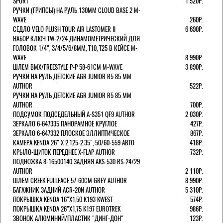
SPORT
1 520Р.
РУЧКИ (ГРИПСЫ) НА РУЛЬ 130ММ CLOUD BASE 2 M-
WAVE
260Р.
СЕДЛО VELO PLUSH TOUR AIR LASTOMER II
6 690Р.
НАБОР КЛЮЧ TW-2/24 ДИНАМОМЕТРИЧЕСКИЙ ДЛЯ
ГОЛОВОК 1/4", 3/4/5/6/8ММ, T10, T25 В КЕЙСЕ M-
WAVE
8 990Р.
ШЛЕМ ВМХ/FREESTYLE Р-Р 58-61СМ M-WAVE
3 890Р.
РУЧКИ НА РУЛЬ ДЕТСКИЕ AGR JUNIOR R5 85 ММ
AUTHOR
522Р.
РУЧКИ НА РУЛЬ ДЕТСКИЕ AGR JUNIOR R5 85 ММ
AUTHOR
700Р.
ПОДСУМОК ПОДСЕДЕЛЬНЫЙ A-S351 QF9 AUTHOR
2 030Р.
ЗЕРКАЛО 6-647335 ПАНОРАМНОЕ КРУГЛОЕ
427Р.
ЗЕРКАЛО 6-647332 ПЛОСКОЕ ЭЛЛИПТИЧЕСКОЕ
867Р.
КАМЕРА KENDA 26" Х 2.125-2.35", 50/60-559 АВТО
418Р.
КРЫЛО-ЩИТОК ПЕРЕДНЕЕ X-FLAP AUTHOR
732Р.
ПОДНОЖКА 8-16500140 ЗАДНЯЯ AKS-530 RS-24/29
AUTHOR
2 110Р.
ШЛЕМ CREEK FULLFACE 57-60СМ GREY AUTHOR
8 990Р.
БАГАЖНИК ЗАДНИЙ ACR-20N AUTHOR
5 310Р.
ПОКРЫШКА KENDA 16"Х1,50 K193 KWEST
574Р.
ПОКРЫШКА KENDA 26"Х1,75 K197 EUROTREK
986Р.
ЗВОНОК АЛЮМИНИЙ/ПЛАСТИК "ДИНГ-ДОН"
123Р.