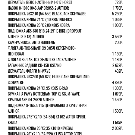
ДЕРЖАТЕЛЬ ВЕЛО НАСТЕННЫЙ H017 HORST
729Р.
НАСОС 8-18101046 AAP CROSS 2 AUTHOR
1 770Р.
ПОКРЫШКА 26X2.10 (54-559) BLACK JACK SCHWALBE
5 290Р.
ПОКРЫШКА KENDA 24"Х 2,10 K887 KINETICS
1 063Р.
ПОКРЫШКА KENDA 26"Х 2,00 K885 KOBRA
1 096Р.
ПОДНОЖКА AKS-670 R18 24-29" E-BIKE (DROPOUT
AUTHOR IS-R18). AUTHOR
3 550Р.
КАМЕРА 200Х50 АВТО НИППЕЛЬ
200Р.
ФЛЯГА AB-TCX-SHANTI X9 0.85Л СЕРЕБРИСТО-
НЕОНОВАЯ
1 180Р.
ФЛЯГА 0.85Л AB-TCX-SHANTI X9 TACX/AUTHOR
1 180Р.
БАГАЖНИК ЗАДНИЙ CD-15B OSTAND
2 672Р.
ДЕРЖАТЕЛЬ ФЛЯГИ M-WAVE
402Р.
ПОКРЫШКА 29X2.00 (50-622) HURRICANE GREENGUARD.
SCHWALBE
4 890Р.
ПОКРЫШКА KENDA 24"Х1,95 K905 K-RAD
1 330Р.
СУМКА НА РАМУ ROTTERDAM TOP XL SC. M-WAVE
1 879Р.
КРЫЛЬЯ AXP-04-24/26 AUTHOR
1 450Р.
ПОДНОЖКА 8-16503115 ЦЕНТРАЛЬНОГО КРЕПЛЕНИЯ
AUTHOR
1 500Р.
ПОКРЫШКА 27.5"Х2.10 (54-584) K1162 WATER SPIRIT.
KENDA
1 587Р.
ПОКРЫШКА KENDA 26"Х2,35 K1010 NEVEGAL
2 002Р.
ПОКРЫШКА 26"Х2.10 (52-559) K1153 APTOR 30TPI