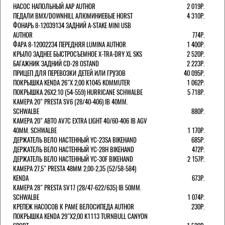
НАСОС НАПОЛЬНЫЙ AAP AUTHOR
2 019Р.
ПЕДАЛИ BMX/DOWNHILL АЛЮМИНИЕВЫЕ HORST
4 310Р.
ФОНАРЬ 8-12039134 ЗАДНИЙ A-STAKE MINI USB
AUTHOR
774Р.
ФАРА 8-12002234 ПЕРЕДНЯЯ LUMINA AUTHOR
1 400Р.
КРЫЛО ЗАДНЕЕ БЫСТРОСЪЕМНОЕ X-TRA-DRY XL SKS
2 520Р.
БАГАЖНИК ЗАДНИЙ CD-28 OSTAND
2 223Р.
ПРИЦЕП ДЛЯ ПЕРЕВОЗКИ ДЕТЕЙ ИЛИ ГРУЗОВ
40 095Р.
ПОКРЫШКА KENDA 26"Х 2,00 K1045 KOMMUTER
1 062Р.
ПОКРЫШКА 26X2.10 (54-559) HURRICANE SCHWALBE
5 718Р.
КАМЕРА 20" PRESTA SV6 (28/40-406) IB 40MM.
SCHWALBE
880Р.
КАМЕРА 20" АВТО AV7C EXTRA LIGHT 40/60-406 IB AGV
40MM. SCHWALBE
1 170Р.
ДЕРЖАТЕЛЬ ВЕЛО НАСТЕННЫЙ YC-23SA BIKEHAND
685Р.
ДЕРЖАТЕЛЬ ВЕЛО НАСТЕННЫЙ YC-28H BIKEHAND
472Р.
ДЕРЖАТЕЛЬ ВЕЛО НАСТЕННЫЙ YC-30F BIKEHAND
2 157Р.
КАМЕРА 27,5" PRESTA 48ММ 2,00-2,35 (52/58-584)
KENDA
673Р.
КАМЕРА 28" PRESTA SV17 (28/47-622/635) IB 50MM.
SCHWALBE
1 074Р.
КРЕПЕЖ НАСОСОВ К РАМЕ ВЕЛОСИПЕДА AUTHOR
230Р.
ПОКРЫШКА KENDA 29"Х2,00 K1113 TURNBULL CANYON