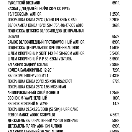
РУКОЯТКОЙ BIKEHAND
691Р.
ЗАХВАТ Д/ПЕДАЛЕЙ ПРОФИ CR-V CC PW15
15/15X320ММ. AUTHOR
1 250Р.
ПОКРЫШКА KENDA 26"Х 2,50 60 TPI K905 K-RAD
3 200Р.
ВЕЛОКАМЕРА KENDA 16"Х1.50-1.75", 40/47-305 АВТО
368Р.
ПОДНОЖКА ДЕТСКИХ ВЕЛОСИПЕДОВ ЦЕНТРАЛЬНАЯ
OSTAND
652Р.
ЗАМОК ВЕЛОСИПЕДНЫЙ ПРОТИВОУГОННЫЙ AUTHOR
890Р.
ПОДНОЖКА ЦЕНТРАЛЬНОГО КРЕПЛЕНИЯ AUTHOR
1 500Р.
ШЛЕМ СПОРТИВНЫЙ SKIFF 143 Р-Р 58-62СМ AUTHOR
5 540Р.
ШЛЕМ СПОРТИВНЫЙ Р-Р 58-62СМ VENTURA
3 990Р.
БАГАЖНИК ЗАДНИЙ OSTAND
2 996Р.
КОЛЕСА БАЛАНСИРНЫЕ 12-20''
720Р.
ВЕЛОКОМПЬЮТЕР VDO M1.1
2 430Р.
ПОКРЫШКА KENDA 20"Х1,95 K907 KRACKPOT
872Р.
ПОКРЫШКА KENDA 26"Х 1,95 K935 KHAN
АНТИПРОКОЛЬНЫЙ СЛОЙ K-SHIELD
1 256Р.
ЗВОНОК M-WAVE ЗЕЛЕНЫЙ
180Р.
ЗВОНОК РОЗОВЫЙ M-WAVE
147Р.
ПОКРЫШКА 27.5X2.25/650B (57 584) HURRICANE
PERFORMANCE. ADDIX. SCHWALBE
4 567Р.
ДЕРЖАТЕЛЬ ВЕЛО НАСТЕННЫЙ YC-101 BIKEHAND
598Р.
ДЕРЖАТЕЛЬ ФЛЯГИ ABC-13N AUTHOR
690Р.
БАГАЖНИК ПЕРЕДНИЙ 26-29". AUTHOR
6 586Р.