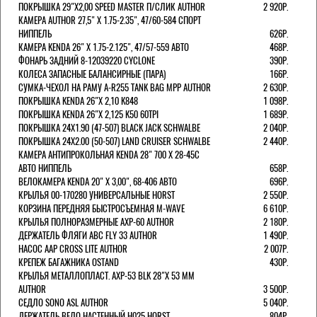
ПОКРЫШКА 29"Х2,00 SPEED MASTER П/СЛИК AUTHOR
2 920Р.
КАМЕРА AUTHOR 27,5" Х 1.75-2.35", 47/60-584 СПОРТ
НИППЕЛЬ
626Р.
КАМЕРА KENDA 26" Х 1.75-2.125", 47/57-559 АВТО
468Р.
ФОНАРЬ ЗАДНИЙ 8-12039220 CYCLONE
390Р.
КОЛЕСА ЗАПАСНЫЕ БАЛАНСИРНЫЕ (ПАРА)
166Р.
CУМКА-ЧЕХОЛ НА РАМУ A-R255 TANK BAG MPP AUTHOR
2 630Р.
ПОКРЫШКА KENDA 26"Х 2,10 K848
1 098Р.
ПОКРЫШКА KENDA 26"Х 2,125 K50 60TPI
1 689Р.
ПОКРЫШКА 24X1.90 (47-507) BLACK JACK SCHWALBE
2 040Р.
ПОКРЫШКА 24X2.00 (50-507) LAND CRUISER SCHWALBE
2 440Р.
КАМЕРА АНТИПРОКОЛЬНАЯ KENDA 28" 700 Х 28-45C
АВТО НИППЕЛЬ
658Р.
ВЕЛОКАМЕРА KENDA 20" Х 3,00", 68-406 АВТО
696Р.
КРЫЛЬЯ 00-170280 УНИВЕРСАЛЬНЫЕ HORST
2 550Р.
КОРЗИНА ПЕРЕДНЯЯ БЫСТРОСЪЕМНАЯ M-WAVE
6 610Р.
КРЫЛЬЯ ПОЛНОРАЗМЕРНЫЕ AXP-60 AUTHOR
2 180Р.
ДЕРЖАТЕЛЬ ФЛЯГИ АВС FLY 33 AUTHOR
1 490Р.
НАСОС AAP CROSS LITE AUTHOR
2 007Р.
КРЕПЕЖ БАГАЖНИКА OSTAND
430Р.
КРЫЛЬЯ МЕТАЛЛОПЛАСТ. AXP-53 BLK 28"Х 53 ММ
AUTHOR
3 500Р.
СЕДЛО SONO ASL AUTHOR
5 040Р.
ДЕРЖАТЕЛЬ ВЕЛО НАСТЕННЫЙ H025 HORST
804Р.