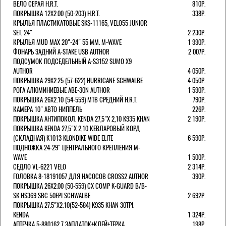
ВЕЛО СЕРАЯ H.R.T.
810Р.
ПОКРЫШКА 12X2.00 (50-203) H.R.T.
338Р.
КРЫЛЬЯ ПЛАСТИКАТОВЫЕ SKS-11165, VELO55 JUNIOR
SET, 24"
2 230Р.
КРЫЛЬЯ MUD MAX 20"-24" 55 ММ. M-WAVE
1 990Р.
ФОНАРЬ ЗАДНИЙ A-STAKE USB AUTHOR
2 007Р.
ПОДСУМОК ПОДСЕДЕЛЬНЫЙ A-S3152 SUMO X9
AUTHOR
4 050Р.
ПОКРЫШКА 29X2.25 (57-622) HURRICANE SCHWALBE
4 050Р.
РОГА АЛЮМИНИЕВЫЕ ABE-30N AUTHOR
1 590Р.
ПОКРЫШКА 26X2.10 (54-559) MTB СРЕДНИЙ H.R.T.
790Р.
КАМЕРА 10" АВТО НИППЕЛЬ
226Р.
ПОКРЫШКА АНТИПОКОЛ. KENDA 27,5"Х 2,10 K935 KHAN
2 190Р.
ПОКРЫШКА KENDA 27,5"Х 2,10 КЕВЛАРОВЫЙ КОРД
(СКЛАДНАЯ) K1013 KLONDIKE WIDE ELITE
6 590Р.
ПОДНОЖКА 24-29" ЦЕНТРАЛЬНОГО КРЕПЛЕНИЯ M-
WAVE
1 500Р.
СЕДЛО VL-6221 VELO
2 314Р.
ГОЛОВКА 8-18191057 ДЛЯ НАСОСОВ CROSS2 AUTHOR
390Р.
ПОКРЫШКА 26X2.00 (50-559) CX COMP K-GUARD B/B-
SK HS369 SBC 50EPI SCHWALBE
2 692Р.
ПОКРЫШКА 27.5"Х2.10(52-584) K935 KHAN 30TPI.
KENDA
1 324Р.
АПТЕЧКА 5-880162 7 ЗАПЛАТОК+КЛЕЙ+ТЕРКА
198Р.