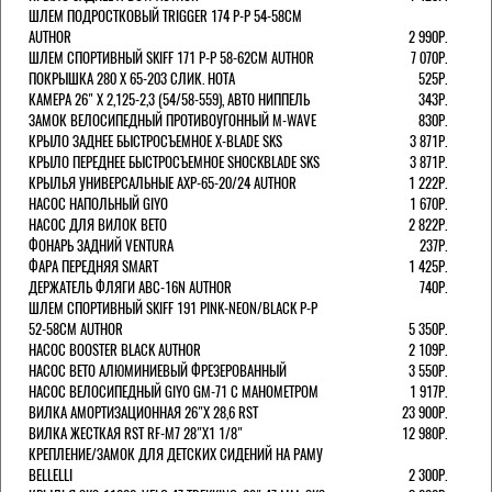
ШЛЕМ ПОДРОСТКОВЫЙ TRIGGER 174 Р-Р 54-58СМ
AUTHOR
2 990Р.
ШЛЕМ СПОРТИВНЫЙ SKIFF 171 Р-Р 58-62СМ AUTHOR
7 070Р.
ПОКРЫШКА 280 X 65-203 СЛИК. HOTA
525Р.
КАМЕРА 26" X 2,125-2,3 (54/58-559), АВТО НИППЕЛЬ
343Р.
ЗАМОК ВЕЛОСИПЕДНЫЙ ПРОТИВОУГОННЫЙ M-WAVE
830Р.
КРЫЛО ЗАДНЕЕ БЫСТРОСЪЕМНОЕ X-BLADE SKS
3 871Р.
КРЫЛО ПЕРЕДНЕЕ БЫСТРОСЪЕМНОЕ SHOCKBLADE SKS
3 871Р.
КРЫЛЬЯ УНИВЕРСАЛЬНЫЕ AXP-65-20/24 AUTHOR
1 222Р.
НАСОС НАПОЛЬНЫЙ GIYO
1 670Р.
НАСОС ДЛЯ ВИЛОК ВЕТО
2 822Р.
ФОНАРЬ ЗАДНИЙ VENTURA
237Р.
ФАРА ПЕРЕДНЯЯ SMART
1 425Р.
ДЕРЖАТЕЛЬ ФЛЯГИ ABC-16N AUTHOR
740Р.
ШЛЕМ СПОРТИВНЫЙ SKIFF 191 PINK-NEON/BLACK Р-Р
52-58СМ AUTHOR
5 350Р.
НАСОС BOOSTER BLACK AUTHOR
2 109Р.
НАСОС BETO АЛЮМИНИЕВЫЙ ФРЕЗЕРОВАННЫЙ
3 550Р.
НАСОС ВЕЛОСИПЕДНЫЙ GIYO GM-71 С МАНОМЕТРОМ
1 917Р.
ВИЛКА АМОРТИЗАЦИОННАЯ 26"Х 28,6 RST
23 900Р.
ВИЛКА ЖЕСТКАЯ RST RF-M7 28"Х1 1/8"
12 980Р.
КРЕПЛЕНИЕ/ЗАМОК ДЛЯ ДЕТСКИХ СИДЕНИЙ НА РАМУ
BELLELLI
2 300Р.