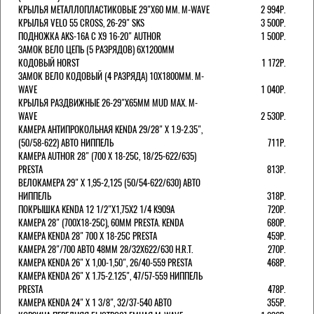
КРЫЛЬЯ МЕТАЛЛОПЛАСТИКОВЫЕ 29"Х60 ММ. M-WAVE
2 994Р.
КРЫЛЬЯ VELO 55 CROSS, 26-29" SKS
3 500Р.
ПОДНОЖКА AKS-16A C X9 16-20" AUTHOR
1 500Р.
ЗАМОК ВЕЛО ЦЕПЬ (5 РАЗРЯДОВ) 6Х1200ММ
КОДОВЫЙ HORST
1 172Р.
ЗАМОК ВЕЛО КОДОВЫЙ (4 РАЗРЯДА) 10Х1800ММ. M-
WAVE
1 040Р.
КРЫЛЬЯ РАЗДВИЖНЫЕ 26-29"Х65ММ MUD MAX. M-
WAVE
2 530Р.
КАМЕРА АНТИПРОКОЛЬНАЯ KENDA 29/28" Х 1.9-2.35",
(50/58-622) АВТО НИППЕЛЬ
711Р.
КАМЕРА AUTHOR 28" (700 Х 18-25С, 18/25-622/635)
PRESTA
813Р.
ВЕЛОКАМЕРА 29" X 1,95-2,125 (50/54-622/630) АВТО
НИППЕЛЬ
318Р.
ПОКРЫШКА KENDA 12 1/2"Х1,75X2 1/4 K909A
720Р.
КАМЕРА 28" (700Х18-25С), 60ММ PRESTA. KENDA
680Р.
КАМЕРА KENDA 28" 700 Х 18-25С PRESTA
459Р.
КАМЕРА 28"/700 АВТО 48ММ 28/32Х622/630 H.R.T.
270Р.
КАМЕРА KENDA 26" Х 1,00-1,50", 26/40-559 PRESTA
468Р.
КАМЕРА KENDA 26" Х 1.75-2.125", 47/57-559 НИППЕЛЬ
PRESTA
478Р.
КАМЕРА KENDA 24" Х 1 3/8", 32/37-540 АВТО
355Р.