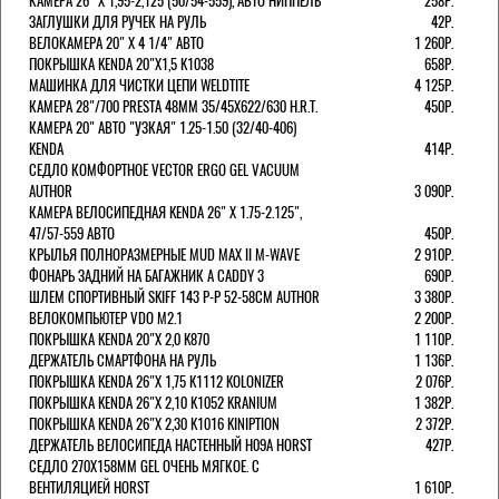
КАМЕРА 26" X 1,95-2,125 (50/54-559), АВТО НИППЕЛЬ
258Р.
ЗАГЛУШКИ ДЛЯ РУЧЕК НА РУЛЬ
42Р.
ВЕЛОКАМЕРА 20" Х 4 1/4" АВТО
1 260Р.
ПОКРЫШКА KENDA 20"Х1,5 K1038
658Р.
МАШИНКА ДЛЯ ЧИСТКИ ЦЕПИ WELDTITE
4 125Р.
КАМЕРА 28"/700 PRESTA 48ММ 35/45Х622/630 H.R.T.
450Р.
КАМЕРА 20" АВТО "УЗКАЯ" 1.25-1.50 (32/40-406)
KENDA
414Р.
СЕДЛО КОМФОРТНОЕ VECTOR ERGO GEL VACUUM
AUTHOR
3 090Р.
КАМЕРА ВЕЛОСИПЕДНАЯ KENDA 26" Х 1.75-2.125",
47/57-559 АВТО
450Р.
КРЫЛЬЯ ПОЛНОРАЗМЕРНЫЕ MUD MAX II M-WAVE
2 910Р.
ФОНАРЬ ЗАДНИЙ НА БАГАЖНИК A CADDY 3
690Р.
ШЛЕМ СПОРТИВНЫЙ SKIFF 143 Р-Р 52-58СМ AUTHOR
3 380Р.
ВЕЛОКОМПЬЮТЕР VDO M2.1
2 200Р.
ПОКРЫШКА KENDA 20"Х 2,0 K870
1 110Р.
ДЕРЖАТЕЛЬ СМАРТФОНА НА РУЛЬ
1 136Р.
ПОКРЫШКА KENDA 26"Х 1,75 K1112 KOLONIZER
2 076Р.
ПОКРЫШКА KENDA 26"Х 2,10 K1052 KRANIUM
1 382Р.
ПОКРЫШКА KENDA 26"Х 2,30 K1016 KINIPTION
2 372Р.
ДЕРЖАТЕЛЬ ВЕЛОСИПЕДА НАСТЕННЫЙ H09A HORST
427Р.
СЕДЛО 270Х158ММ GEL ОЧЕНЬ МЯГКОЕ. С
ВЕНТИЛЯЦИЕЙ HORST
1 610Р.