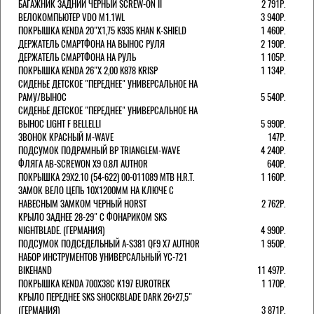
БАГАЖНИК ЗАДНИЙ ЧЕРНЫЙ SCREW-ON II
2 791Р.
ВЕЛОКОМПЬЮТЕР VDO M1.1WL
3 940Р.
ПОКРЫШКА KENDA 20"Х1,75 K935 KHAN K-SHIELD
1 460Р.
ДЕРЖАТЕЛЬ СМАРТФОНА НА ВЫНОС РУЛЯ
2 190Р.
ДЕРЖАТЕЛЬ СМАРТФОНА НА РУЛЬ
1 105Р.
ПОКРЫШКА KENDA 26"Х 2,00 K878 KRISP
1 134Р.
СИДЕНЬЕ ДЕТСКОЕ "ПЕРЕДНЕЕ" УНИВЕРСАЛЬНОЕ НА
РАМУ/ВЫНОС
5 540Р.
СИДЕНЬЕ ДЕТСКОЕ "ПЕРЕДНЕЕ" УНИВЕРСАЛЬНОЕ НА
ВЫНОС LIGHT F BELLELLI
5 990Р.
ЗВОНОК КРАСНЫЙ M-WAVE
147Р.
ПОДСУМОК ПОДРАМНЫЙ BP TRIANGLEM-WAVE
4 240Р.
ФЛЯГА AB-SCREWON X9 0.8Л AUTHOR
640Р.
ПОКРЫШКА 29X2.10 (54-622) 00-011089 MTB H.R.T.
1 160Р.
ЗАМОК ВЕЛО ЦЕПЬ 10Х1200ММ НА КЛЮЧЕ С
НАВЕСНЫМ ЗАМКОМ ЧЕРНЫЙ HORST
2 762Р.
КРЫЛО ЗАДНЕЕ 28-29" С ФОНАРИКОМ SKS
NIGHTBLADE. (ГЕРМАНИЯ)
4 990Р.
ПОДСУМОК ПОДСЕДЕЛЬНЫЙ A-S381 QF9 X7 AUTHOR
1 950Р.
НАБОР ИНСТРУМЕНТОВ УНИВЕРСАЛЬНЫЙ YC-721
BIKEHAND
11 497Р.
ПОКРЫШКА KENDA 700Х38С K197 EUROTREK
1 170Р.
КРЫЛО ПЕРЕДНЕЕ SKS SHOCKBLADE DARK 26+27,5"
(ГЕРМАНИЯ)
3 871Р.