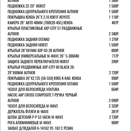
AUTHOR
7 360Р.
ПОДНОЖКА 22-29" HORST
1 500Р.
ПОДНОЖКА ЦЕНТРАЛЬНОГО КРЕПЛЕНИЯ AUTHOR
1 500Р.
ПОКРЫШКА KENDA 26"Х 2,10 K901F KOYOTE
1 118Р.
КАМЕРА 28" АВТО 48ММ (700Х28-45С) KENDA
487Р.
КРЫЛЬЯ ПЛАСТИКОВЫЕ AXP-CITY 51 РАЗДВИЖНЫЕ
AUTHOR
2 340Р.
ПОДНОЖКА ЗАДНЯЯ OSTAND
1 276Р.
ПОДНОЖКА ЗАДНЯЯ HORST
1 500Р.
КРЫЛЬЯ 28"Х41ММ AXP-03-28 AUTHOR
880Р.
КРЫЛЬЯ УНИВЕРСАЛЬНЫЕ M-WAVE 26" 5-386048
717Р.
ЗАЩИТА ЗАДНЕГО ПЕРЕКЛЮЧАТЕЛЯ HORST
390Р.
КРЫЛЬЯ РАЗДВИЖНЫЕ AXP-CITY 60 BLACK 26-
29"Х60ММ AUTHOR
2 720Р.
ПОКРЫШКА 26"Х2.125 (56-559) K905 K-RAD. KENDA
990Р.
ПОДНОЖКА ЦЕНТРАЛЬНОГО КРЕПЛЕНИЯ OSTAND
1 500Р.
ЧЕХОЛ ДЛЯ ВЕЛОСИПЕДА VENTURA
664Р.
НАСОС AAP CROSS COMPOSITE Т-РУЧКА ЧЕРНЫЙ
AUTHOR
2 090Р.
ЧЕХОЛ ДЛЯ ВЕЛОСИПЕДА M-WAVE
2 320Р.
ДЕРЖАТЕЛЬ ФЛЯГИ M-WAVE
381Р.
ШЛЕМ ДЕТСКИЙ Р-Р 52-56СМ M-WAVE
2 730Р.
РОГА АЛЮМИНИЕВЫЕ M-WAVE
900Р.
ЗАХВАТ Д/ПЕДАЛЕЙ 6-14162 YC-162 С РЕЗИН.