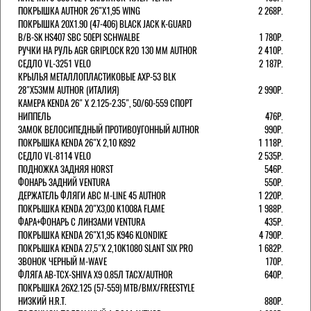
ПОКРЫШКА AUTHOR 26"Х1,95 WING
2 268Р.
ПОКРЫШКА 20X1.90 (47-406) BLACK JACK K-GUARD
B/B-SK HS407 SBC 50EPI SCHWALBE
1 780Р.
РУЧКИ НА РУЛЬ AGR GRIPLOCK R20 130 ММ AUTHOR
2 410Р.
СЕДЛО VL-3251 VELO
2 187Р.
КРЫЛЬЯ МЕТАЛЛОПЛАСТИКОВЫЕ AXP-53 BLK
28"Х53ММ AUTHOR (ИТАЛИЯ)
2 990Р.
КАМЕРА KENDA 26" Х 2.125-2.35", 50/60-559 СПОРТ
НИППЕЛЬ
476Р.
ЗАМОК ВЕЛОСИПЕДНЫЙ ПРОТИВОУГОННЫЙ AUTHOR
990Р.
ПОКРЫШКА KENDA 26"Х 2,10 K892
1 118Р.
СЕДЛО VL-8114 VELO
2 535Р.
ПОДНОЖКА ЗАДНЯЯ HORST
546Р.
ФОНАРЬ ЗАДНИЙ VENTURA
550Р.
ДЕРЖАТЕЛЬ ФЛЯГИ АВС M-LINE 45 AUTHOR
1 220Р.
ПОКРЫШКА KENDA 20"Х3,00 K1008A FLAME
1 988Р.
ФАРА+ФОНАРЬ С ЛИНЗАМИ VENTURA
435Р.
ПОКРЫШКА KENDA 26"Х1,95 K946 KLONDIKE
4 790Р.
ПОКРЫШКА KENDA 27,5"Х 2,10K1080 SLANT SIX PRO
1 682Р.
ЗВОНОК ЧЕРНЫЙ M-WAVE
170Р.
ФЛЯГА AB-TCX-SHIVA X9 0.85Л TACX/AUTHOR
640Р.
ПОКРЫШКА 26X2.125 (57-559) MTB/BMX/FREESTYLE
НИЗКИЙ H.R.T.
880Р.