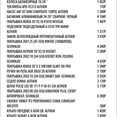
КОЛЕСА БАЛАНСИРНЫЕ 16-24''
1 652Р.
ТУКЛИПСЫ APD-TC313 AUTHOR
770Р.
НАСОС AAP JET MINI COMPOSITE 120PSI. AUTHOR
1 200Р.
БАГАЖНИК АЛЮМИНИЕВЫЙ 24-29" СВАРНОЙ. ЧЕРНЫЙ
4 194Р.
ПОКРЫШКА KENDA 26"Х2,10 K1010 NEVEGAL
1 447Р.
ПОДСУМОК ПОДСЕДЕЛЬНЫЙ A-S310 TPN МИНИ
AUTHOR
1 317Р.
ЗАМОК ВЕЛОСИПЕДНЫЙ ПРОТИВОУГОННЫЙ AUTHOR
3 670Р.
ПОКРЫШКА 26X1,75 (47-559) WINTER (100ШИПОВ).
SCHWALBE
4 390Р.
ПОКРЫШКА AUTHOR 26"Х2,10 ROCKET
2 280Р.
ПОКРЫШКА 26X2.10 (54-559) ROCKET RON, FOLDING.
SCHWALBE
4 870Р.
ПОКРЫШКА KENDA 26"Х 2,10K1080 SLANT SIX PRO
1 344Р.
РУЧКИ НА РУЛЬ AGR ERGO 20 AUTHOR
2 190Р.
ПОКРЫШКА 26X2.10 (54-559) SMART SAM. SCHWALBE
3 250Р.
СЕДЛО DONNA. AUTHOR
3 170Р.
ШЛЕМ PULSE LED X8 171 Р-Р 58-61 СМ AUTHOR
5 710Р.
ПОКРЫШКА 26X2.00 (50-559) MARATHON PLUS, СУПЕР
АНТИПРОКОЛ, SCHWALBE
6 390Р.
СМАЗКА 100МЛ TF2 PERFORMANCE CHAIN LUBRICANT
WELDTITE
786Р.
КРЫЛО ПЕРЕДНЕЕ X-BOW QR. AUTHOR
1 428Р.
КРЫЛО ЗАДНЕЕ X-BOW AUTHOR
1 428Р.