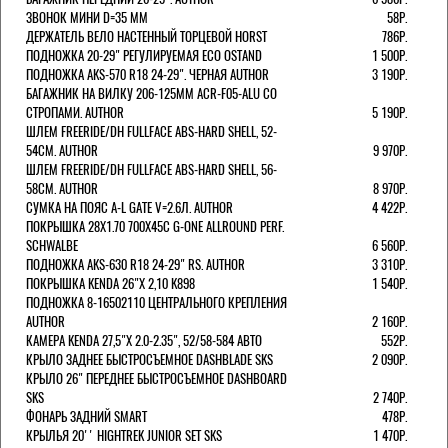
ЗВОНОК МИНИ D=35 ММ
58Р.
ДЕРЖАТЕЛЬ ВЕЛО НАСТЕННЫЙ ТОРЦЕВОЙ HORST
786Р.
ПОДНОЖКА 20-29" РЕГУЛИРУЕМАЯ ECO OSTAND
1 500Р.
ПОДНОЖКА AKS-570 R18 24-29". ЧЕРНАЯ AUTHOR
3 190Р.
БАГАЖНИК НА ВИЛКУ 206-125ММ ACR-F05-ALU СО
СТРОПАМИ. AUTHOR
5 190Р.
ШЛЕМ FREERIDE/DH FULLFACE ABS-HARD SHELL, 52-
54СМ. AUTHOR
9 970Р.
ШЛЕМ FREERIDE/DH FULLFACE ABS-HARD SHELL, 56-
58СМ. AUTHOR
8 970Р.
СУМКА НА ПОЯС A-L GATE V=2.6Л. AUTHOR
4 422Р.
ПОКРЫШКА 28X1.70 700X45C G-ONE ALLROUND PERF.
SCHWALBE
6 560Р.
ПОДНОЖКА AKS-630 R18 24-29" RS. AUTHOR
3 310Р.
ПОКРЫШКА KENDA 26"Х 2,10 K898
1 540Р.
ПОДНОЖКА 8-16502110 ЦЕНТРАЛЬНОГО КРЕПЛЕНИЯ
AUTHOR
2 160Р.
КАМЕРА KENDA 27,5"Х 2.0-2.35", 52/58-584 АВТО
552Р.
КРЫЛО ЗАДНЕЕ БЫСТРОСЪЕМНОЕ DASHBLADE SKS
2 090Р.
КРЫЛО 26" ПЕРЕДНЕЕ БЫСТРОСЪЕМНОЕ DASHBOARD
SKS
2 740Р.
ФОНАРЬ ЗАДНИЙ SMART
478Р.
КРЫЛЬЯ 20'' HIGHTREK JUNIOR SET SKS
1 470Р.