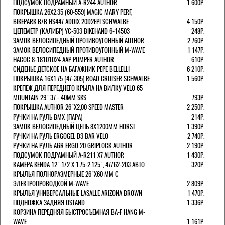
ПОДСУМОК ПОДРАМНЫЙ A-R244 AUTHOR
1 600Р.
ПОКРЫШКА 26X2.35 (60-559) MAGIC MARY PERF,
BIKEPARK B/B HS447 ADDIX 20D2EPI SCHWALBE
4 150Р.
ЦЕПЕМЕТР (КАЛИБР) YC-503 BIKEHAND 6-14503
248Р.
ЗАМОК ВЕЛОСИПЕДНЫЙ ПРОТИВОУГОННЫЙ AUTHOR
2 760Р.
ЗАМОК ВЕЛОСИПЕДНЫЙ ПРОТИВОУГОННЫЙ M-WAVE
1 147Р.
НАСОС 8-18101024 AAP PUMPER AUTHOR
610Р.
СИДЕНЬЕ ДЕТСКОЕ НА БАГАЖНИК PEPE BELLELLI
6 210Р.
ПОКРЫШКА 16X1.75 (47-305) ROAD CRUISER SCHWALBE
1 560Р.
КРЕПЕЖ ДЛЯ ПЕРЕДНЕГО КРЫЛА НА ВИЛКУ VELO 65
MOUNTAIN 29" 37 - 40ММ SKS
793Р.
ПОКРЫШКА AUTHOR 26"Х2,00 SPEED MASTER
2 250Р.
РУЧКИ НА РУЛЬ BMX (ПАРА)
214Р.
ЗАМОК ВЕЛОCИПЕДНЫЙ ЦЕПЬ 8Х1200ММ HORST
1 390Р.
РУЧКИ НА РУЛЬ ERGOGEL D3 BAR VELO
2 740Р.
РУЧКИ НА РУЛЬ AGR ERGO 20 GRIPLOCK AUTHOR
2 190Р.
ПОДСУМОК ПОДРАМНЫЙ A-R211 X7 AUTHOR
1 430Р.
КАМЕРА KENDA 12" 1/2 Х 1.75-2.125", 47/62-203 АВТО
320Р.
КРЫЛЬЯ ПОЛНОРАЗМЕРНЫЕ 26"Х60 ММ С
ЭЛЕКТРОПРОВОДКОЙ M-WAVE
2 809Р.
КРЫЛЬЯ УНИВЕРСАЛЬНЫЕ LASALLE ARIZONA BROWN
1 470Р.
ПОДНОЖКА ЗАДНЯЯ OSTAND
1 336Р.
КОРЗИНА ПЕРЕДНЯЯ БЫСТРОСЪЕМНАЯ BA-F HANG M-
WAVE
1 161Р.