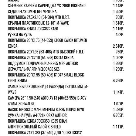
СЪЕМНИК КАРЕТКИ-КАРТРИДЖА YC-29BB BIKEHAND
1 148Р.
СЕДЛО ELASTOMER GEL VENTURA
1 639Р.
ПОКРЫШКА 27.5X2.10 (54-584) MTB H.R.T.
708Р.
КРЫЛЬЯ ПЛАСТИКОВЫЕ 12-18" M-WAVE
1 618Р.
ПОКРЫШКА KENDA 700Х38С K180
1 116Р.
РУЧКИ НА РУЛЬ
452Р.
ПОКРЫШКА 26"Х1.75 (44-559) K1068 KWICK BITUMEN
KENDA
2 610Р.
ПОКРЫШКА 20X1.95 (53-406) MTB ВЫСОКИЙ H.R.T.
760Р.
ПОКРЫШКА 26"Х2.10 (54-559) K831A KENDA
1 062Р.
ПОДСУМОК ПОДРАМНЫЙ A-R265 MPP AUTHOR
1 990Р.
ДЕРЖАТЕЛЬ ФЛЯГИ VELOCAGE SKS
1 250Р.
ПОКРЫШКА 20"Х1.95 (50-406) K1047 SMALL BLOCK
EIGHT. KENDA
4 260Р.
ЗАМОК ВЕЛО КОДОВЫЙ (4 РАЗРЯДА) 12Х1000ММ. M-
WAVE
1 147Р.
КАМЕРА 26" 1.50-2.40 АВТО AV13 (40/62-559) IB AGV
40MM. SCHWALBE
1 077Р.
НАСОС GP-993 С МАНОМЕТРОМ 80PSI/100PSI. GIYO
1 390Р.
СУМКА НА РУЛЬ A-H721N QRX7 AUTHOR
6 705Р.
ПОКРЫШКА KENDA 700Х35С K935 KHAN
АНТИПРОКОЛЬНЫЙ СЛОЙ K-SHIELD
1 111Р.
ПОКРЫШКА 24X1 3/8 (37-540) ДЛЯ "СОВЕТСКИХ"