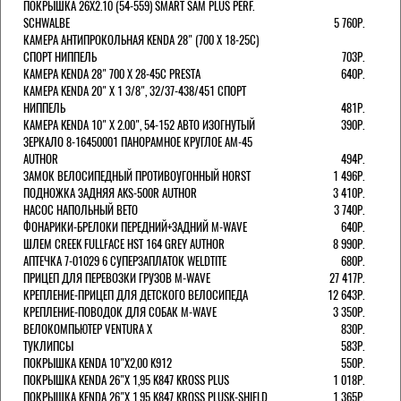
ПОКРЫШКА 26X2.10 (54-559) SMART SAM PLUS PERF.
SCHWALBE
5 760Р.
КАМЕРА АНТИПРОКОЛЬНАЯ KENDA 28" (700 Х 18-25C)
СПОРТ НИППЕЛЬ
703Р.
КАМЕРА KENDA 28" 700 Х 28-45С PRESTA
640Р.
КАМЕРА KENDA 20" Х 1 3/8", 32/37-438/451 СПОРТ
НИППЕЛЬ
481Р.
КАМЕРА KENDA 10" Х 2.00", 54-152 АВТО ИЗОГНУТЫЙ
390Р.
ЗЕРКАЛО 8-16450001 ПАНОРАМНОЕ КРУГЛОЕ AM-45
AUTHOR
494Р.
ЗАМОК ВЕЛОСИПЕДНЫЙ ПРОТИВОУГОННЫЙ HORST
1 496Р.
ПОДНОЖКА ЗАДНЯЯ AKS-500R AUTHOR
3 410Р.
НАСОС НАПОЛЬНЫЙ BETO
3 740Р.
ФОНАРИКИ-БРЕЛОКИ ПЕРЕДНИЙ+ЗАДНИЙ M-WAVE
640Р.
ШЛЕМ CREEK FULLFACE HST 164 GREY AUTHOR
8 990Р.
АПТЕЧКА 7-01029 6 СУПЕРЗАПЛАТОК WELDTITE
680Р.
ПРИЦЕП ДЛЯ ПЕРЕВОЗКИ ГРУЗОВ M-WAVE
27 417Р.
КРЕПЛЕНИЕ-ПРИЦЕП ДЛЯ ДЕТСКОГО ВЕЛОСИПЕДА
12 643Р.
КРЕПЛЕНИЕ-ПОВОДОК ДЛЯ СОБАК M-WAVE
3 350Р.
ВЕЛОКОМПЬЮТЕР VENTURA Х
830Р.
ТУКЛИПСЫ
583Р.
ПОКРЫШКА KENDA 10"Х2,00 K912
550Р.
ПОКРЫШКА KENDA 26"Х 1,95 K847 KROSS PLUS
1 018Р.
ПОКРЫШКА KENDA 26"Х 1,95 K847 KROSS PLUSK-SHIELD
1 365Р.