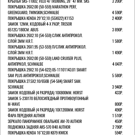
КРЫЛЬЯ SKS-11002, VELO 47 TREKKING, 28" 47 ММ. SKS
3 200Р.
ПОКРЫШКА 26X2.00 (50-559) MARATHON PERF,
GREENGUARD, TWINSKIN,SCHWALBE
4 590Р.
ПОКРЫШКА KENDA 29"Х2,10 (55X622) K1153
2 400Р.
ЗАМОК 12ММ, КОДОВЫЙ 4-Х РАЗР, TRESOR
6512C/180СМ. ABUS
3 890Р.
ПОКРЫШКА 26X2.10 (54-559) СЛИК АНТИПРОКОЛ.
СЛОЙ 3ММ H.R.T.
1 580Р.
ПОКРЫШКА 26X1.95 (53-559) П/СЛИК АНТИПРОКОЛ.
СЛОЙ 3ММ H.R.T.
1 490Р.
ПОКРЫШКА 26X2.00 (50-559) LAND CRUISER PLUS,
АНТИПРКОЛ, SCHWALBE
4 047Р.
ПОКРЫШКА 29X2.10 (54-622) 05-11101143.01 SMART
SAM PLUS АНТИПРОКОЛ,SCHWALBE
5 580Р.
ПОКРЫШКА 27.5X2.10/650B (54-584) SMART SAM.
SCHWALBE
3 940Р.
ЗАМОК КОДОВЫЙ (4 РАЗРЯДА) 10Х800ММ. HORST
433Р.
ЗАМОК 5-230170 ВЕЛОСИПЕДНЫЙ ПРОТИВОУГОННЫЙ
M-WAVE
800Р.
ЗАМОК КОДОВЫЙ (4 РАЗРЯДА) 10Х1200ММ. HORST
496Р.
ФАРА ПЕРЕДНЯЯ AUTHOR
1 510Р.
ЗЕРКАЛО ПАНОРАМНОЕ ОВАЛЬНОЕ AM-70 AUTHOR
450Р.
ПОДНОЖКА ЗАДНЯЯ AKS-570 R40 AUTHOR
2 790Р.
ПОКРЫШКА KENDA 16"Х2,00 K879 KWICK
594Р.