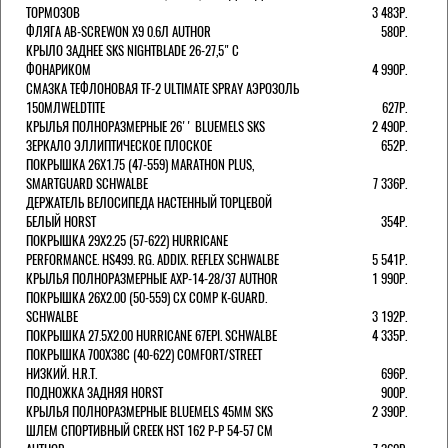
ТОРМОЗОВ
3 483Р.
ФЛЯГА AB-SCREWON X9 0.6Л AUTHOR
580Р.
КРЫЛО ЗАДНЕЕ SKS NIGHTBLADE 26-27,5" С
ФОНАРИКОМ
4 990Р.
СМАЗКА ТЕФЛОНОВАЯ TF-2 ULTIMATE SPRAY АЭРОЗОЛЬ
150МЛWELDTITE
627Р.
КРЫЛЬЯ ПОЛНОРАЗМЕРНЫЕ 26'' BLUEMELS SKS
2 490Р.
ЗЕРКАЛО ЭЛЛИПТИЧЕСКОЕ ПЛОСКОЕ
652Р.
ПОКРЫШКА 26X1.75 (47-559) MARATHON PLUS,
SMARTGUARD SCHWALBE
7 336Р.
ДЕРЖАТЕЛЬ ВЕЛОCИПЕДА НАСТЕННЫЙ ТОРЦЕВОЙ
БЕЛЫЙ HORST
354Р.
ПОКРЫШКА 29X2.25 (57-622) HURRICANE
PERFORMANCE. HS499. RG. ADDIX. REFLEX SCHWALBE
5 541Р.
КРЫЛЬЯ ПОЛНОРАЗМЕРНЫЕ AXP-14-28/37 AUTHOR
1 990Р.
ПОКРЫШКА 26X2.00 (50-559) CX COMP K-GUARD.
SCHWALBE
3 192Р.
ПОКРЫШКА 27.5X2.00 HURRICANE 67EPI. SCHWALBE
4 335Р.
ПОКРЫШКА 700X38С (40-622) COMFORT/STREET
НИЗКИЙ. H.R.T.
696Р.
ПОДНОЖКА ЗАДНЯЯ HORST
900Р.
КРЫЛЬЯ ПОЛНОРАЗМЕРНЫЕ BLUEMELS 45MM SKS
2 390Р.
ШЛЕМ СПОРТИВНЫЙ CREEK HST 162 Р-Р 54-57 СМ