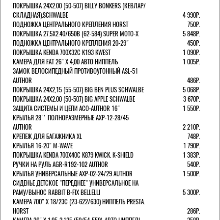
ПОКРЫШКА 24X2.00 (50-507) BILLY BONKERS (КЕВЛАР/
СКЛАДНАЯ).SCHWALBE
4 990Р.
ПОДНОЖКА ЦЕНТРАЛЬНОГО КРЕПЛЕНИЯ HORST
750Р.
ПОКРЫШКА 27.5X2.40/650B (62-584) SUPER MOTO-X
5 848Р.
ПОДНОЖКА ЦЕНТРАЛЬНОГО КРЕПЛЕНИЯ 20-29"
450Р.
ПОКРЫШКА KENDA 700Х32С K193 KWEST
1 090Р.
КАМЕРА ДЛЯ FAT 26" X 4,00 АВТО НИППЕЛЬ
1 005Р.
ЗАМОК ВЕЛОСИПЕДНЫЙ ПРОТИВОУГОННЫЙ ASL-51
AUTHOR
486Р.
ПОКРЫШКА 24X2,15 (55-507) BIG BEN PLUS SCHWALBE
5 068Р.
ПОКРЫШКА 24X2.00 (50-507) BIG APPLE SCHWALBE
3 670Р.
ЗАЩИТА СИСТЕМЫ И ЦЕПИ ACO-AUTHOR 16"
1 550Р.
КРЫЛЬЯ 28'' ПОЛНОРАЗМЕРНЫЕ AXP-12-28/45
AUTHOR
2 210Р.
КРЕПЕЖ ДЛЯ БАГАЖНИКА XL
748Р.
КРЫЛЬЯ 16-20" M-WAVE
1 790Р.
ПОКРЫШКА KENDA 700Х40С K879 KWICK. K-SHIELD
1 383Р.
РУЧКИ НА РУЛЬ AGR-R192-102 AUTHOR
540Р.
КРЫЛЬЯ УНИВЕРСАЛЬНЫЕ AXP-02-24/29 AUTHOR
1 500Р.
СИДЕНЬЕ ДЕТСКОЕ "ПЕРЕДНЕЕ" УНИВЕРСАЛЬНОЕ НА
РАМУ/ВЫНОС RABBIT B-FIX BELLELLI
5 300Р.
КАМЕРА 700" Х 18/23C (23-622/630) НИППЕЛЬ PRESTA.
HORST
286Р.