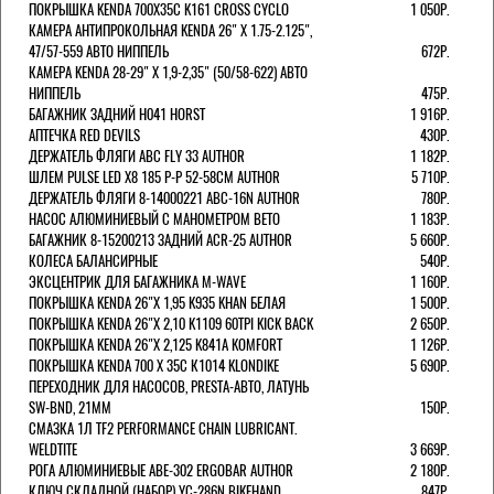
ПОКРЫШКА KENDA 700Х35С K161 CROSS CYCLO
1 050Р.
КАМЕРА АНТИПРОКОЛЬНАЯ KENDA 26" Х 1.75-2.125",
47/57-559 АВТО НИППЕЛЬ
672Р.
КАМЕРА KENDA 28-29" Х 1,9-2,35" (50/58-622) АВТО
НИППЕЛЬ
475Р.
БАГАЖНИК ЗАДНИЙ H041 HORST
1 916Р.
АПТЕЧКА RED DEVILS
430Р.
ДЕРЖАТЕЛЬ ФЛЯГИ АВС FLY 33 AUTHOR
1 182Р.
ШЛЕМ PULSE LED X8 185 Р-Р 52-58СМ AUTHOR
5 710Р.
ДЕРЖАТЕЛЬ ФЛЯГИ 8-14000221 ABC-16N AUTHOR
780Р.
НАСОС АЛЮМИНИЕВЫЙ С МАНОМЕТРОМ BETO
1 183Р.
БАГАЖНИК 8-15200213 ЗАДНИЙ ACR-25 AUTHOR
5 660Р.
КОЛЕСА БАЛАНСИРНЫЕ
540Р.
ЭКСЦЕНТРИК ДЛЯ БАГАЖНИКА M-WAVE
1 160Р.
ПОКРЫШКА KENDA 26"Х 1,95 K935 KHAN БЕЛАЯ
1 500Р.
ПОКРЫШКА KENDA 26"Х 2,10 K1109 60TPI KICK BACK
2 650Р.
ПОКРЫШКА KENDA 26"Х 2,125 K841A KOMFORT
1 126Р.
ПОКРЫШКА KENDA 700 Х 35С К1014 KLONDIKE
5 690Р.
ПЕРЕХОДНИК ДЛЯ НАСОСОВ, PRESTA-АВТО, ЛАТУНЬ
SW-BND, 21ММ
150Р.
СМАЗКА 1Л TF2 PERFORMANCE CHAIN LUBRICANT.
WELDTITE
3 669Р.
РОГА АЛЮМИНИЕВЫЕ ABE-302 ERGOBAR AUTHOR
2 180Р.
КЛЮЧ СКЛАДНОЙ (НАБОР) YC-286N BIKEHAND
847Р.