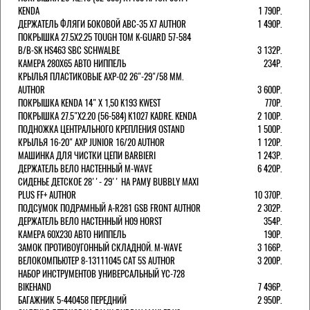
KENDA
1 790Р.
ДЕРЖАТЕЛЬ ФЛЯГИ БОКОВОЙ ABC-35 X7 AUTHOR
1 490Р.
ПОКРЫШКА 27.5X2.25 TOUGH TOM K-GUARD 57-584
B/B-SK HS463 SBC SCHWALBE
3 132Р.
КАМЕРА 280Х65 АВТО НИППЕЛЬ
234Р.
КРЫЛЬЯ ПЛАСТИКОВЫЕ AXP-02 26"-29"/58 ММ.
AUTHOR
3 600Р.
ПОКРЫШКА KENDA 14" Х 1,50 K193 KWEST
770Р.
ПОКРЫШКА 27.5"Х2.20 (56-584) K1027 KADRE. KENDA
2 100Р.
ПОДНОЖКА ЦЕНТРАЛЬНОГО КРЕПЛЕНИЯ OSTAND
1 500Р.
КРЫЛЬЯ 16-20" AXP JUNIOR 16/20 AUTHOR
1 120Р.
МАШИНКА ДЛЯ ЧИСТКИ ЦЕПИ BARBIERI
1 243Р.
ДЕРЖАТЕЛЬ ВЕЛО НАСТЕННЫЙ M-WAVE
6 420Р.
СИДЕНЬЕ ДЕТСКОЕ 28''- 29'' НА РАМУ BUBBLY MAXI
PLUS FF+ AUTHOR
10 370Р.
ПОДСУМОК ПОДРАМНЫЙ A-R281 GSB FRONT AUTHOR
2 302Р.
ДЕРЖАТЕЛЬ ВЕЛО НАСТЕННЫЙ H09 HORST
354Р.
КАМЕРА 60X230 АВТО НИППЕЛЬ
190Р.
ЗАМОК ПРОТИВОУГОННЫЙ СКЛАДНОЙ. M-WAVE
3 166Р.
ВЕЛОКОМПЬЮТЕР 8-13111045 CAT 5S AUTHOR
3 200Р.
НАБОР ИНСТРУМЕНТОВ УНИВЕРСАЛЬНЫЙ YC-728
BIKEHAND
7 496Р.
БАГАЖНИК 5-440458 ПЕРЕДНИЙ
2 950Р.