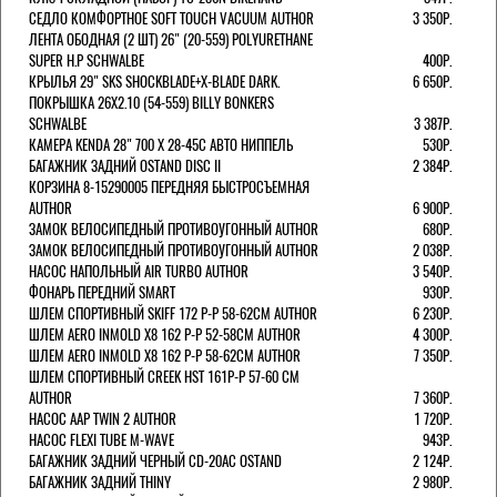
СЕДЛО КОМФОРТНОЕ SOFT TOUCH VACUUM AUTHOR
3 350Р.
ЛЕНТА ОБОДНАЯ (2 ШТ) 26" (20-559) POLYURETHANE
SUPER H.P SCHWALBE
400Р.
КРЫЛЬЯ 29" SKS SHOCKBLADE+X-BLADE DARK.
6 650Р.
ПОКРЫШКА 26X2.10 (54-559) BILLY BONKERS
SCHWALBE
3 387Р.
КАМЕРА KENDA 28" 700 Х 28-45С АВТО НИППЕЛЬ
530Р.
БАГАЖНИК ЗАДНИЙ OSTAND DISC II
2 384Р.
КОРЗИНА 8-15290005 ПЕРЕДНЯЯ БЫСТРОСЪЕМНАЯ
AUTHOR
6 900Р.
ЗАМОК ВЕЛОСИПЕДНЫЙ ПРОТИВОУГОННЫЙ AUTHOR
680Р.
ЗАМОК ВЕЛОСИПЕДНЫЙ ПРОТИВОУГОННЫЙ AUTHOR
2 038Р.
НАСОС НАПОЛЬНЫЙ AIR TURBO AUTHOR
3 540Р.
ФОНАРЬ ПЕРЕДНИЙ SMART
930Р.
ШЛЕМ СПОРТИВНЫЙ SKIFF 172 Р-Р 58-62СМ AUTHOR
6 230Р.
ШЛЕМ AERO INMOLD X8 162 Р-Р 52-58СМ AUTHOR
4 300Р.
ШЛЕМ AERO INMOLD X8 162 Р-Р 58-62СМ AUTHOR
7 350Р.
ШЛЕМ СПОРТИВНЫЙ CREEK HST 161Р-Р 57-60 СМ
AUTHOR
7 360Р.
НАСОС AAP TWIN 2 AUTHOR
1 720Р.
НАСОС FLEXI TUBE M-WAVE
943Р.
БАГАЖНИК ЗАДНИЙ ЧЕРНЫЙ СD-20AC OSTAND
2 124Р.
БАГАЖНИК ЗАДНИЙ THINY
2 980Р.