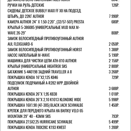
РУЧКИ НА РУЛЬ ДЕТСКИЕ
126Р.
СИДЕНЬЕ ДЕТСКОЕ BUBBLY MAXI FF X8 НА ПОДСЕД.
ШТЫРЬ, ДО 22КГ AUTHOR
7 990Р.
КАМЕРА AUTHOR 24" Х 1.50-2.20", (32/57-507) PRESTA
680Р.
КРЫЛЬЯ 5-386085 УНИВЕРСАЛЬНЫЕ MUD MAX M-
WAVE 26-29"
808Р.
ЗАМОК ВЕЛОСИПЕДНЫЙ ПРОТИВОУГОННЫЙ AUTHOR
AUL FLEXGUARD-6
2 050Р.
ЗАМОК ВЕЛОСИПЕДНЫЙ ПРОТИВОУГОННЫЙ HORST
1 388Р.
НАСОС НАПОЛЬНЫЙ M-WAVE
5 190Р.
МАШИНКА ДЛЯ ЧИСТКИ ЦЕПИ ATH-810 AUTHOR
2 156Р.
КРЫЛЬЯ УНИВЕРСАЛЬНЫЕ HIGHTREK SKS
2 800Р.
БАГАЖНИК 5-440198 ЗАДНИЙ TRAVELLER A II
3 268Р.
ПОКРЫШКА KENDA 16"Х2,125 K846
729Р.
ПОДСУМОК ПОДРАМНЫЙ A-R282 MPP ДВОЙНОЙ
AUTHOR
3 688Р.
ПОКРЫШКА KENDA 26"Х 1,95 K838
1 018Р.
ПОКРЫШКА KENDA 26"Х 2,10 K1013 KLONDIKE WIDE
5 998Р.
ПОКРЫШКА 16X1.90 (47-305) BLACK JACK SCHWALBE
1 450Р.
КРЕПЕЖ ДЛЯ ПЕРЕДНЕГО КРЫЛА НА ВИЛКУ VELO 65
MOUNTAIN 29" 40 - 43ММ SKS
793Р.
ПОКРЫШКА 27.5X2.25 HURRICANE SCHWALBE
5 499Р.
ПОКРЫШКА KENDA 700Х28С K193 KWEST
1 200Р.