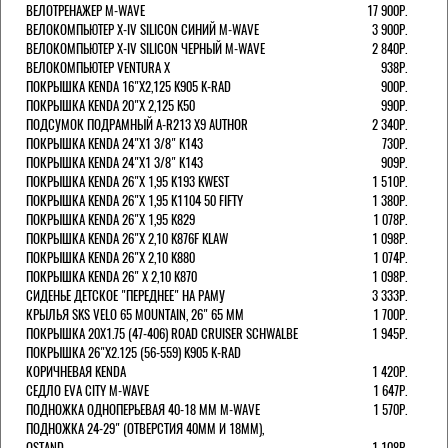
ВЕЛОТРЕНАЖЕР M-WAVE
17 900Р.
ВЕЛОКОМПЬЮТЕР X-IV SILICON СИНИЙ M-WAVE
3 900Р.
ВЕЛОКОМПЬЮТЕР X-IV SILICON ЧЕРНЫЙ M-WAVE
2 840Р.
ВЕЛОКОМПЬЮТЕР VENTURA Х
938Р.
ПОКРЫШКА KENDA 16"Х2,125 K905 K-RAD
900Р.
ПОКРЫШКА KENDA 20"Х 2,125 K50
990Р.
ПОДСУМОК ПОДРАМНЫЙ A-R213 X9 AUTHOR
2 340Р.
ПОКРЫШКА KENDA 24"Х1 3/8" K143
730Р.
ПОКРЫШКА KENDA 24"Х1 3/8" K143
909Р.
ПОКРЫШКА KENDA 26"Х 1,95 K193 KWEST
1 510Р.
ПОКРЫШКА KENDA 26"Х 1,95 K1104 50 FIFTY
1 380Р.
ПОКРЫШКА KENDA 26"Х 1,95 K829
1 078Р.
ПОКРЫШКА KENDA 26"Х 2,10 K876F KLAW
1 098Р.
ПОКРЫШКА KENDA 26"Х 2,10 K880
1 074Р.
ПОКРЫШКА KENDA 26" Х 2,10 K870
1 098Р.
СИДЕНЬЕ ДЕТСКОЕ "ПЕРЕДНЕЕ" НА РАМУ
3 333Р.
КРЫЛЬЯ SKS VELO 65 MOUNTAIN, 26" 65 ММ
1 700Р.
ПОКРЫШКА 20X1.75 (47-406) ROAD CRUISER SCHWALBE
1 945Р.
ПОКРЫШКА 26"Х2.125 (56-559) K905 K-RAD
КОРИЧНЕВАЯ KENDA
1 420Р.
СЕДЛО EVA CITY M-WAVE
1 647Р.
ПОДНОЖКА ОДНОПЕРЬЕВАЯ 40-18 ММ M-WAVE
1 570Р.
ПОДНОЖКА 24-29" (ОТВЕРСТИЯ 40ММ И 18ММ),
OSTAND
1 108Р.