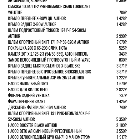
АНТИПРОКОЛ, SCHWALBE
6 390Р.
СМАЗКА 100МЛ TF2 PERFORMANCE CHAIN LUBRICANT
WELDTITE
786Р.
КРЫЛО ПЕРЕДНЕЕ X-BOW QR. AUTHOR
1 428Р.
КРЫЛО ЗАДНЕЕ X-BOW AUTHOR
1 428Р.
ШЛЕМ ПОДРОСТКОВЫЙ TRIGGER 174 Р-Р 54-58СМ
AUTHOR
2 990Р.
ШЛЕМ СПОРТИВНЫЙ SKIFF 171 Р-Р 58-62СМ AUTHOR
7 070Р.
ПОКРЫШКА 280 X 65-203 СЛИК. HOTA
525Р.
КАМЕРА 26" X 2,125-2,3 (54/58-559), АВТО НИППЕЛЬ
343Р.
ЗАМОК ВЕЛОСИПЕДНЫЙ ПРОТИВОУГОННЫЙ M-WAVE
830Р.
КРЫЛО ЗАДНЕЕ БЫСТРОСЪЕМНОЕ X-BLADE SKS
3 871Р.
КРЫЛО ПЕРЕДНЕЕ БЫСТРОСЪЕМНОЕ SHOCKBLADE SKS
3 871Р.
КРЫЛЬЯ УНИВЕРСАЛЬНЫЕ AXP-65-20/24 AUTHOR
1 222Р.
НАСОС НАПОЛЬНЫЙ GIYO
1 670Р.
НАСОС ДЛЯ ВИЛОК ВЕТО
2 822Р.
ФОНАРЬ ЗАДНИЙ VENTURA
237Р.
ФАРА ПЕРЕДНЯЯ SMART
1 425Р.
ДЕРЖАТЕЛЬ ФЛЯГИ ABC-16N AUTHOR
740Р.
ШЛЕМ СПОРТИВНЫЙ SKIFF 191 PINK-NEON/BLACK Р-Р
52-58СМ AUTHOR
5 350Р.
НАСОС BOOSTER BLACK AUTHOR
2 109Р.
НАСОС BETO АЛЮМИНИЕВЫЙ ФРЕЗЕРОВАННЫЙ
3 550Р.
НАСОС ВЕЛОСИПЕДНЫЙ GIYO GM-71 С МАНОМЕТРОМ
1 917Р.