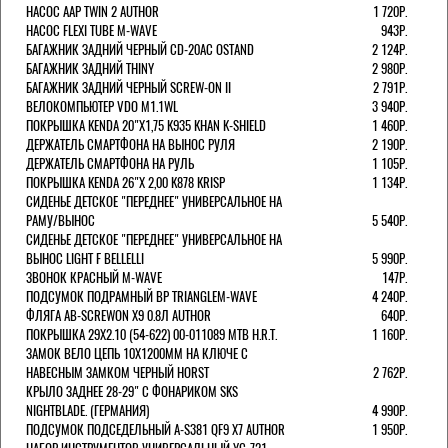
НАСОС AAP TWIN 2 AUTHOR
1 720Р.
НАСОС FLEXI TUBE M-WAVE
943Р.
БАГАЖНИК ЗАДНИЙ ЧЕРНЫЙ СD-20AC OSTAND
2 124Р.
БАГАЖНИК ЗАДНИЙ THINY
2 980Р.
БАГАЖНИК ЗАДНИЙ ЧЕРНЫЙ SCREW-ON II
2 791Р.
ВЕЛОКОМПЬЮТЕР VDO M1.1WL
3 940Р.
ПОКРЫШКА KENDA 20"Х1,75 K935 KHAN K-SHIELD
1 460Р.
ДЕРЖАТЕЛЬ СМАРТФОНА НА ВЫНОС РУЛЯ
2 190Р.
ДЕРЖАТЕЛЬ СМАРТФОНА НА РУЛЬ
1 105Р.
ПОКРЫШКА KENDA 26"Х 2,00 K878 KRISP
1 134Р.
СИДЕНЬЕ ДЕТСКОЕ "ПЕРЕДНЕЕ" УНИВЕРСАЛЬНОЕ НА
РАМУ/ВЫНОС
5 540Р.
СИДЕНЬЕ ДЕТСКОЕ "ПЕРЕДНЕЕ" УНИВЕРСАЛЬНОЕ НА
ВЫНОС LIGHT F BELLELLI
5 990Р.
ЗВОНОК КРАСНЫЙ M-WAVE
147Р.
ПОДСУМОК ПОДРАМНЫЙ BP TRIANGLEM-WAVE
4 240Р.
ФЛЯГА AB-SCREWON X9 0.8Л AUTHOR
640Р.
ПОКРЫШКА 29X2.10 (54-622) 00-011089 MTB H.R.T.
1 160Р.
ЗАМОК ВЕЛО ЦЕПЬ 10Х1200ММ НА КЛЮЧЕ С
НАВЕСНЫМ ЗАМКОМ ЧЕРНЫЙ HORST
2 762Р.
КРЫЛО ЗАДНЕЕ 28-29" С ФОНАРИКОМ SKS
NIGHTBLADE. (ГЕРМАНИЯ)
4 990Р.
ПОДСУМОК ПОДСЕДЕЛЬНЫЙ A-S381 QF9 X7 AUTHOR
1 950Р.