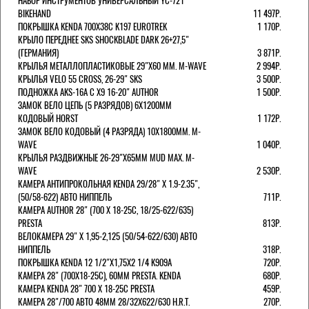
НАБОР ИНСТРУМЕНТОВ УНИВЕРСАЛЬНЫЙ YC-721
BIKEHAND
11 497Р.
ПОКРЫШКА KENDA 700Х38С K197 EUROTREK
1 170Р.
КРЫЛО ПЕРЕДНЕЕ SKS SHOCKBLADE DARK 26+27,5"
(ГЕРМАНИЯ)
3 871Р.
КРЫЛЬЯ МЕТАЛЛОПЛАСТИКОВЫЕ 29"Х60 ММ. M-WAVE
2 994Р.
КРЫЛЬЯ VELO 55 CROSS, 26-29" SKS
3 500Р.
ПОДНОЖКА AKS-16A C X9 16-20" AUTHOR
1 500Р.
ЗАМОК ВЕЛО ЦЕПЬ (5 РАЗРЯДОВ) 6Х1200ММ
КОДОВЫЙ HORST
1 172Р.
ЗАМОК ВЕЛО КОДОВЫЙ (4 РАЗРЯДА) 10Х1800ММ. M-
WAVE
1 040Р.
КРЫЛЬЯ РАЗДВИЖНЫЕ 26-29"Х65ММ MUD MAX. M-
WAVE
2 530Р.
КАМЕРА АНТИПРОКОЛЬНАЯ KENDA 29/28" Х 1.9-2.35",
(50/58-622) АВТО НИППЕЛЬ
711Р.
КАМЕРА AUTHOR 28" (700 Х 18-25С, 18/25-622/635)
PRESTA
813Р.
ВЕЛОКАМЕРА 29" X 1,95-2,125 (50/54-622/630) АВТО
НИППЕЛЬ
318Р.
ПОКРЫШКА KENDA 12 1/2"Х1,75X2 1/4 K909A
720Р.
КАМЕРА 28" (700Х18-25С), 60ММ PRESTA. KENDA
680Р.
КАМЕРА KENDA 28" 700 Х 18-25С PRESTA
459Р.
КАМЕРА 28"/700 АВТО 48ММ 28/32Х622/630 H.R.T.
270Р.