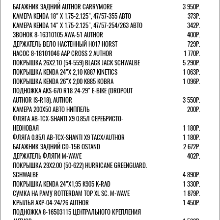
БАГАЖНИК ЗАДНИЙ AUTHOR CARRYMORE
3 950Р.
КАМЕРА KENDA 18" Х 1.75-2.125", 47/57-355 АВТО
373Р.
КАМЕРА KENDA 14" Х 1.75-2.125", 47/57-254/263 АВТО
342Р.
ЗВОНОК 8-16310105 AWA-51 AUTHOR
400Р.
ДЕРЖАТЕЛЬ ВЕЛО НАСТЕННЫЙ H017 HORST
729Р.
НАСОС 8-18101046 AAP CROSS 2 AUTHOR
1 770Р.
ПОКРЫШКА 26X2.10 (54-559) BLACK JACK SCHWALBE
5 290Р.
ПОКРЫШКА KENDA 24"Х 2,10 K887 KINETICS
1 063Р.
ПОКРЫШКА KENDA 26"Х 2,00 K885 KOBRA
1 096Р.
ПОДНОЖКА AKS-670 R18 24-29" E-BIKE (DROPOUT
AUTHOR IS-R18). AUTHOR
3 550Р.
КАМЕРА 200Х50 АВТО НИППЕЛЬ
200Р.
ФЛЯГА AB-TCX-SHANTI X9 0.85Л СЕРЕБРИСТО-
НЕОНОВАЯ
1 180Р.
ФЛЯГА 0.85Л AB-TCX-SHANTI X9 TACX/AUTHOR
1 180Р.
БАГАЖНИК ЗАДНИЙ CD-15B OSTAND
2 672Р.
ДЕРЖАТЕЛЬ ФЛЯГИ M-WAVE
402Р.
ПОКРЫШКА 29X2.00 (50-622) HURRICANE GREENGUARD.
SCHWALBE
4 890Р.
ПОКРЫШКА KENDA 24"Х1,95 K905 K-RAD
1 330Р.
СУМКА НА РАМУ ROTTERDAM TOP XL SC. M-WAVE
1 879Р.
КРЫЛЬЯ AXP-04-24/26 AUTHOR
1 450Р.
ПОДНОЖКА 8-16503115 ЦЕНТРАЛЬНОГО КРЕПЛЕНИЯ