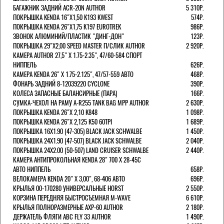
БАГАЖНИК ЗАДНИЙ ACR-20N AUTHOR
5 310Р.
ПОКРЫШКА KENDA 16"Х1,50 K193 KWEST
574Р.
ПОКРЫШКА KENDA 26"Х1,75 K197 EUROTREK
986Р.
ЗВОНОК АЛЮМИНИЙ/ПЛАСТИК "ДИНГ-ДОН"
123Р.
ПОКРЫШКА 29"Х2,00 SPEED MASTER П/СЛИК AUTHOR
2 920Р.
КАМЕРА AUTHOR 27,5" Х 1.75-2.35", 47/60-584 СПОРТ
НИППЕЛЬ
626Р.
КАМЕРА KENDA 26" Х 1.75-2.125", 47/57-559 АВТО
468Р.
ФОНАРЬ ЗАДНИЙ 8-12039220 CYCLONE
390Р.
КОЛЕСА ЗАПАСНЫЕ БАЛАНСИРНЫЕ (ПАРА)
166Р.
CУМКА-ЧЕХОЛ НА РАМУ A-R255 TANK BAG MPP AUTHOR
2 630Р.
ПОКРЫШКА KENDA 26"Х 2,10 K848
1 098Р.
ПОКРЫШКА KENDA 26"Х 2,125 K50 60TPI
1 689Р.
ПОКРЫШКА 16X1.90 (47-305) BLACK JACK SCHWALBE
1 450Р.
ПОКРЫШКА 24X1.90 (47-507) BLACK JACK SCHWALBE
2 040Р.
ПОКРЫШКА 24X2.00 (50-507) LAND CRUISER SCHWALBE
2 440Р.
КАМЕРА АНТИПРОКОЛЬНАЯ KENDA 28" 700 Х 28-45C
АВТО НИППЕЛЬ
658Р.
ВЕЛОКАМЕРА KENDA 20" Х 3,00", 68-406 АВТО
696Р.
КРЫЛЬЯ 00-170280 УНИВЕРСАЛЬНЫЕ HORST
2 550Р.
КОРЗИНА ПЕРЕДНЯЯ БЫСТРОСЪЕМНАЯ M-WAVE
6 610Р.
КРЫЛЬЯ ПОЛНОРАЗМЕРНЫЕ AXP-60 AUTHOR
2 180Р.
ДЕРЖАТЕЛЬ ФЛЯГИ АВС FLY 33 AUTHOR
1 490Р.