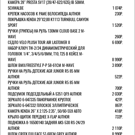
КАМЕРА 28" PRESTA SV17 (28/47-622/635) IB 50MM.
SCHWALBE
1 074Р.
КРЕПЕЖ НАСОСОВ К РАМЕ ВЕЛОСИПЕДА AUTHOR
230Р.
ПОКРЫШКА KENDA 29"Х2,00 K1113 TURNBULL CANYON
SPORT
1 520Р.
РУЧКИ (ГРИПСЫ) НА РУЛЬ 130ММ CLOUD BASE 2 M-
WAVE
260Р.
СЕДЛО VELO PLUSH TOUR AIR LASTOMER II
6 690Р.
НАБОР КЛЮЧ TW-2/24 ДИНАМОМЕТРИЧЕСКИЙ ДЛЯ
ГОЛОВОК 1/4", 3/4/5/6/8ММ, T10, T25 В КЕЙСЕ M-
WAVE
8 990Р.
ШЛЕМ ВМХ/FREESTYLE Р-Р 58-61СМ M-WAVE
3 890Р.
РУЧКИ НА РУЛЬ ДЕТСКИЕ AGR JUNIOR R5 85 ММ
AUTHOR
522Р.
РУЧКИ НА РУЛЬ ДЕТСКИЕ AGR JUNIOR R5 85 ММ
AUTHOR
700Р.
ПОДСУМОК ПОДСЕДЕЛЬНЫЙ A-S351 QF9 AUTHOR
2 030Р.
ЗЕРКАЛО 6-647335 ПАНОРАМНОЕ КРУГЛОЕ
427Р.
ЗЕРКАЛО 6-647332 ПЛОСКОЕ ЭЛЛИПТИЧЕСКОЕ
867Р.
КАМЕРА KENDA 26" Х 2.125-2.35", 50/60-559 АВТО
418Р.
КРЫЛО-ЩИТОК ПЕРЕДНЕЕ X-FLAP AUTHOR
732Р.
ПОДНОЖКА 8-16500140 ЗАДНЯЯ AKS-530 RS-24/29
AUTHOR
2 110Р.
ШЛЕМ CREEK FULLFACE 57-60СМ GREY AUTHOR
8 990Р.