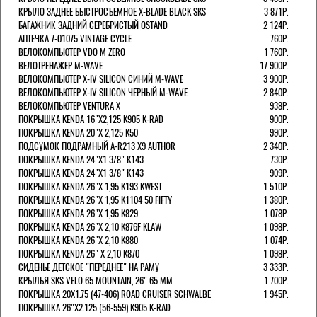
КРЫЛО ЗАДНЕЕ БЫСТРОСЪЕМНОЕ X-BLADE BLACK SKS
3 871Р.
БАГАЖНИК ЗАДНИЙ СЕРЕБРИСТЫЙ OSTAND
2 124Р.
АПТЕЧКА 7-01075 VINTAGE CYCLE
760Р.
ВЕЛОКОМПЬЮТЕР VDO M ZERO
1 760Р.
ВЕЛОТРЕНАЖЕР M-WAVE
17 900Р.
ВЕЛОКОМПЬЮТЕР X-IV SILICON СИНИЙ M-WAVE
3 900Р.
ВЕЛОКОМПЬЮТЕР X-IV SILICON ЧЕРНЫЙ M-WAVE
2 840Р.
ВЕЛОКОМПЬЮТЕР VENTURA Х
938Р.
ПОКРЫШКА KENDA 16"Х2,125 K905 K-RAD
900Р.
ПОКРЫШКА KENDA 20"Х 2,125 K50
990Р.
ПОДСУМОК ПОДРАМНЫЙ A-R213 X9 AUTHOR
2 340Р.
ПОКРЫШКА KENDA 24"Х1 3/8" K143
730Р.
ПОКРЫШКА KENDA 24"Х1 3/8" K143
909Р.
ПОКРЫШКА KENDA 26"Х 1,95 K193 KWEST
1 510Р.
ПОКРЫШКА KENDA 26"Х 1,95 K1104 50 FIFTY
1 380Р.
ПОКРЫШКА KENDA 26"Х 1,95 K829
1 078Р.
ПОКРЫШКА KENDA 26"Х 2,10 K876F KLAW
1 098Р.
ПОКРЫШКА KENDA 26"Х 2,10 K880
1 074Р.
ПОКРЫШКА KENDA 26" Х 2,10 K870
1 098Р.
СИДЕНЬЕ ДЕТСКОЕ "ПЕРЕДНЕЕ" НА РАМУ
3 333Р.
КРЫЛЬЯ SKS VELO 65 MOUNTAIN, 26" 65 ММ
1 700Р.
ПОКРЫШКА 20X1.75 (47-406) ROAD CRUISER SCHWALBE
1 945Р.
ПОКРЫШКА 26"Х2.125 (56-559) K905 K-RAD