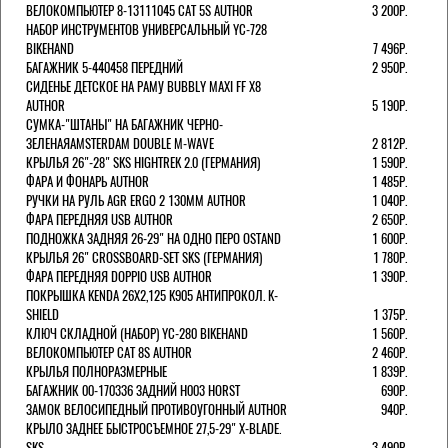
ВЕЛОКОМПЬЮТЕР 8-13111045 CAT 5S AUTHOR
3 200Р.
НАБОР ИНСТРУМЕНТОВ УНИВЕРСАЛЬНЫЙ YC-728
BIKEHAND
7 496Р.
БАГАЖНИК 5-440458 ПЕРЕДНИЙ
2 950Р.
СИДЕНЬЕ ДЕТСКОЕ НА РАМУ BUBBLY MAXI FF X8
AUTHOR
5 190Р.
СУМКА-"ШТАНЫ" НА БАГАЖНИК ЧЕРНО-
ЗЕЛЕНАЯAMSTERDAM DOUBLE M-WAVE
2 812Р.
КРЫЛЬЯ 26"-28" SKS HIGHTREK 2.0 (ГЕРМАНИЯ)
1 590Р.
ФАРА И ФОНАРЬ AUTHOR
1 485Р.
РУЧКИ НА РУЛЬ AGR ERGO 2 130ММ AUTHOR
1 040Р.
ФАРА ПЕРЕДНЯЯ USB AUTHOR
2 650Р.
ПОДНОЖКА ЗАДНЯЯ 26-29" НА ОДНО ПЕРО OSTAND
1 600Р.
КРЫЛЬЯ 26" CROSSBOARD-SET SKS (ГЕРМАНИЯ)
1 780Р.
ФАРА ПЕРЕДНЯЯ DOPPIO USB AUTHOR
1 390Р.
ПОКРЫШКА KENDA 26Х2,125 K905 АНТИПРОКОЛ. K-
SHIELD
1 375Р.
КЛЮЧ СКЛАДНОЙ (НАБОР) YC-280 BIKEHAND
1 560Р.
ВЕЛОКОМПЬЮТЕР CAT 8S AUTHOR
2 460Р.
КРЫЛЬЯ ПОЛНОРАЗМЕРНЫЕ
1 839Р.
БАГАЖНИК 00-170336 ЗАДНИЙ H003 HORST
690Р.
ЗАМОК ВЕЛОСИПЕДНЫЙ ПРОТИВОУГОННЫЙ AUTHOR
940Р.
КРЫЛО ЗАДНЕЕ БЫСТРОСЪЕМНОЕ 27,5-29" X-BLADE.
SKS
3 490Р.