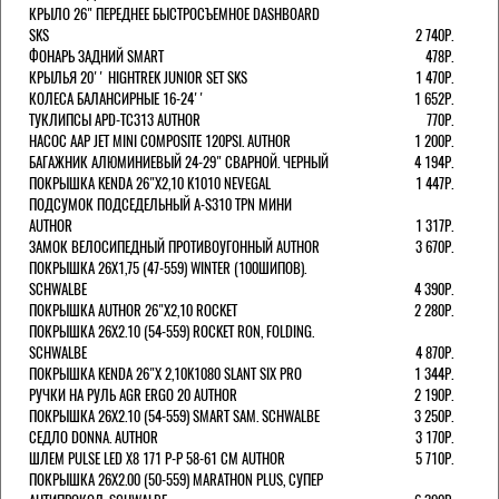
КРЫЛО 26" ПЕРЕДНЕЕ БЫСТРОСЪЕМНОЕ DASHBOARD
SKS
2 740Р.
ФОНАРЬ ЗАДНИЙ SMART
478Р.
КРЫЛЬЯ 20'' HIGHTREK JUNIOR SET SKS
1 470Р.
КОЛЕСА БАЛАНСИРНЫЕ 16-24''
1 652Р.
ТУКЛИПСЫ APD-TC313 AUTHOR
770Р.
НАСОС AAP JET MINI COMPOSITE 120PSI. AUTHOR
1 200Р.
БАГАЖНИК АЛЮМИНИЕВЫЙ 24-29" СВАРНОЙ. ЧЕРНЫЙ
4 194Р.
ПОКРЫШКА KENDA 26"Х2,10 K1010 NEVEGAL
1 447Р.
ПОДСУМОК ПОДСЕДЕЛЬНЫЙ A-S310 TPN МИНИ
AUTHOR
1 317Р.
ЗАМОК ВЕЛОСИПЕДНЫЙ ПРОТИВОУГОННЫЙ AUTHOR
3 670Р.
ПОКРЫШКА 26X1,75 (47-559) WINTER (100ШИПОВ).
SCHWALBE
4 390Р.
ПОКРЫШКА AUTHOR 26"Х2,10 ROCKET
2 280Р.
ПОКРЫШКА 26X2.10 (54-559) ROCKET RON, FOLDING.
SCHWALBE
4 870Р.
ПОКРЫШКА KENDA 26"Х 2,10K1080 SLANT SIX PRO
1 344Р.
РУЧКИ НА РУЛЬ AGR ERGO 20 AUTHOR
2 190Р.
ПОКРЫШКА 26X2.10 (54-559) SMART SAM. SCHWALBE
3 250Р.
СЕДЛО DONNA. AUTHOR
3 170Р.
ШЛЕМ PULSE LED X8 171 Р-Р 58-61 СМ AUTHOR
5 710Р.
ПОКРЫШКА 26X2.00 (50-559) MARATHON PLUS, СУПЕР