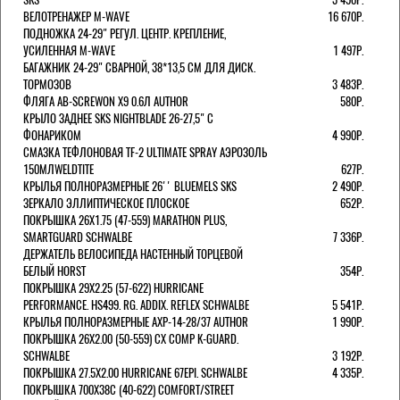
ВЕЛОТРЕНАЖЕР M-WAVE
16 670Р.
ПОДНОЖКА 24-29" РЕГУЛ. ЦЕНТР. КРЕПЛЕНИЕ,
УСИЛЕННАЯ M-WAVE
1 497Р.
БАГАЖНИК 24-29" СВАРНОЙ, 38*13,5 СМ ДЛЯ ДИСК.
ТОРМОЗОВ
3 483Р.
ФЛЯГА AB-SCREWON X9 0.6Л AUTHOR
580Р.
КРЫЛО ЗАДНЕЕ SKS NIGHTBLADE 26-27,5" С
ФОНАРИКОМ
4 990Р.
СМАЗКА ТЕФЛОНОВАЯ TF-2 ULTIMATE SPRAY АЭРОЗОЛЬ
150МЛWELDTITE
627Р.
КРЫЛЬЯ ПОЛНОРАЗМЕРНЫЕ 26'' BLUEMELS SKS
2 490Р.
ЗЕРКАЛО ЭЛЛИПТИЧЕСКОЕ ПЛОСКОЕ
652Р.
ПОКРЫШКА 26X1.75 (47-559) MARATHON PLUS,
SMARTGUARD SCHWALBE
7 336Р.
ДЕРЖАТЕЛЬ ВЕЛОCИПЕДА НАСТЕННЫЙ ТОРЦЕВОЙ
БЕЛЫЙ HORST
354Р.
ПОКРЫШКА 29X2.25 (57-622) HURRICANE
PERFORMANCE. HS499. RG. ADDIX. REFLEX SCHWALBE
5 541Р.
КРЫЛЬЯ ПОЛНОРАЗМЕРНЫЕ AXP-14-28/37 AUTHOR
1 990Р.
ПОКРЫШКА 26X2.00 (50-559) CX COMP K-GUARD.
SCHWALBE
3 192Р.
ПОКРЫШКА 27.5X2.00 HURRICANE 67EPI. SCHWALBE
4 335Р.
ПОКРЫШКА 700X38С (40-622) COMFORT/STREET