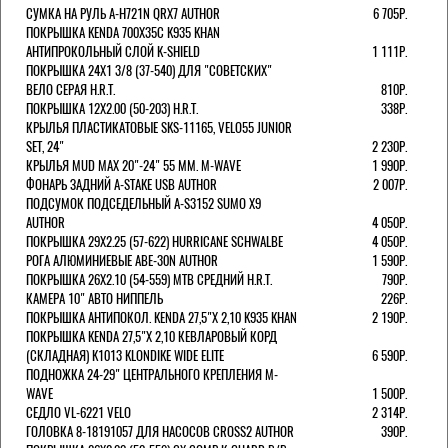
СУМКА НА РУЛЬ A-H721N QRX7 AUTHOR
6 705Р.
ПОКРЫШКА KENDA 700Х35С K935 KHAN
АНТИПРОКОЛЬНЫЙ СЛОЙ K-SHIELD
1 111Р.
ПОКРЫШКА 24X1 3/8 (37-540) ДЛЯ "СОВЕТСКИХ"
ВЕЛО СЕРАЯ H.R.T.
810Р.
ПОКРЫШКА 12X2.00 (50-203) H.R.T.
338Р.
КРЫЛЬЯ ПЛАСТИКАТОВЫЕ SKS-11165, VELO55 JUNIOR
SET, 24"
2 230Р.
КРЫЛЬЯ MUD MAX 20"-24" 55 ММ. M-WAVE
1 990Р.
ФОНАРЬ ЗАДНИЙ A-STAKE USB AUTHOR
2 007Р.
ПОДСУМОК ПОДСЕДЕЛЬНЫЙ A-S3152 SUMO X9
AUTHOR
4 050Р.
ПОКРЫШКА 29X2.25 (57-622) HURRICANE SCHWALBE
4 050Р.
РОГА АЛЮМИНИЕВЫЕ ABE-30N AUTHOR
1 590Р.
ПОКРЫШКА 26X2.10 (54-559) MTB СРЕДНИЙ H.R.T.
790Р.
КАМЕРА 10" АВТО НИППЕЛЬ
226Р.
ПОКРЫШКА АНТИПОКОЛ. KENDA 27,5"Х 2,10 K935 KHAN
2 190Р.
ПОКРЫШКА KENDA 27,5"Х 2,10 КЕВЛАРОВЫЙ КОРД
(СКЛАДНАЯ) K1013 KLONDIKE WIDE ELITE
6 590Р.
ПОДНОЖКА 24-29" ЦЕНТРАЛЬНОГО КРЕПЛЕНИЯ M-
WAVE
1 500Р.
СЕДЛО VL-6221 VELO
2 314Р.
ГОЛОВКА 8-18191057 ДЛЯ НАСОСОВ CROSS2 AUTHOR
390Р.