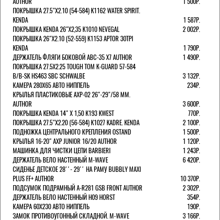
AUTHOR
1 500Р.
ПОКРЫШКА 27.5"Х2.10 (54-584) K1162 WATER SPIRIT.
KENDA
1 587Р.
ПОКРЫШКА KENDA 26"Х2,35 K1010 NEVEGAL
2 002Р.
ПОКРЫШКА 26"Х2.10 (52-559) K1153 APTOR 30TPI
KENDA
1 790Р.
ДЕРЖАТЕЛЬ ФЛЯГИ БОКОВОЙ ABC-35 X7 AUTHOR
1 490Р.
ПОКРЫШКА 27.5X2.25 TOUGH TOM K-GUARD 57-584
B/B-SK HS463 SBC SCHWALBE
3 132Р.
КАМЕРА 280Х65 АВТО НИППЕЛЬ
234Р.
КРЫЛЬЯ ПЛАСТИКОВЫЕ AXP-02 26"-29"/58 ММ.
AUTHOR
3 600Р.
ПОКРЫШКА KENDA 14" Х 1,50 K193 KWEST
770Р.
ПОКРЫШКА 27.5"Х2.20 (56-584) K1027 KADRE. KENDA
2 100Р.
ПОДНОЖКА ЦЕНТРАЛЬНОГО КРЕПЛЕНИЯ OSTAND
1 500Р.
КРЫЛЬЯ 16-20" AXP JUNIOR 16/20 AUTHOR
1 120Р.
МАШИНКА ДЛЯ ЧИСТКИ ЦЕПИ BARBIERI
1 243Р.
ДЕРЖАТЕЛЬ ВЕЛО НАСТЕННЫЙ M-WAVE
6 420Р.
СИДЕНЬЕ ДЕТСКОЕ 28''- 29'' НА РАМУ BUBBLY MAXI
PLUS FF+ AUTHOR
10 370Р.
ПОДСУМОК ПОДРАМНЫЙ A-R281 GSB FRONT AUTHOR
2 302Р.
ДЕРЖАТЕЛЬ ВЕЛО НАСТЕННЫЙ H09 HORST
354Р.
КАМЕРА 60X230 АВТО НИППЕЛЬ
190Р.
ЗАМОК ПРОТИВОУГОННЫЙ СКЛАДНОЙ. M-WAVE
3 166Р.