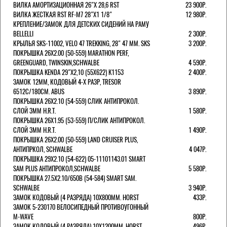
ВИЛКА АМОРТИЗАЦИОННАЯ 26"Х 28,6 RST
23 900Р.
ВИЛКА ЖЕСТКАЯ RST RF-M7 28"Х1 1/8"
12 980Р.
КРЕПЛЕНИЕ/ЗАМОК ДЛЯ ДЕТСКИХ СИДЕНИЙ НА РАМУ
BELLELLI
2 300Р.
КРЫЛЬЯ SKS-11002, VELO 47 TREKKING, 28" 47 ММ. SKS
3 200Р.
ПОКРЫШКА 26X2.00 (50-559) MARATHON PERF,
GREENGUARD, TWINSKIN,SCHWALBE
4 590Р.
ПОКРЫШКА KENDA 29"Х2,10 (55X622) K1153
2 400Р.
ЗАМОК 12ММ, КОДОВЫЙ 4-Х РАЗР, TRESOR
6512C/180СМ. ABUS
3 890Р.
ПОКРЫШКА 26X2.10 (54-559) СЛИК АНТИПРОКОЛ.
СЛОЙ 3ММ H.R.T.
1 580Р.
ПОКРЫШКА 26X1.95 (53-559) П/СЛИК АНТИПРОКОЛ.
СЛОЙ 3ММ H.R.T.
1 490Р.
ПОКРЫШКА 26X2.00 (50-559) LAND CRUISER PLUS,
АНТИПРКОЛ, SCHWALBE
4 047Р.
ПОКРЫШКА 29X2.10 (54-622) 05-11101143.01 SMART
SAM PLUS АНТИПРОКОЛ,SCHWALBE
5 580Р.
ПОКРЫШКА 27.5X2.10/650B (54-584) SMART SAM.
SCHWALBE
3 940Р.
ЗАМОК КОДОВЫЙ (4 РАЗРЯДА) 10Х800ММ. HORST
433Р.
ЗАМОК 5-230170 ВЕЛОСИПЕДНЫЙ ПРОТИВОУГОННЫЙ
M-WAVE
800Р.
ЗАМОК КОДОВЫЙ (4 РАЗРЯДА) 10Х1200ММ. HORST
496Р.