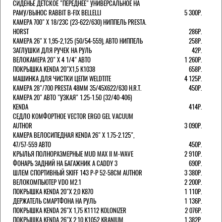
СИДЕНЬЕ ДЕТСКОЕ "ПЕРЕДНЕЕ" УНИВЕРСАЛЬНОЕ НА
РАМУ/ВЫНОС RABBIT B-FIX BELLELLI
5 300Р.
КАМЕРА 700" Х 18/23C (23-622/630) НИППЕЛЬ PRESTA.
HORST
286Р.
КАМЕРА 26" X 1,95-2,125 (50/54-559), АВТО НИППЕЛЬ
258Р.
ЗАГЛУШКИ ДЛЯ РУЧЕК НА РУЛЬ
42Р.
ВЕЛОКАМЕРА 20" Х 4 1/4" АВТО
1 260Р.
ПОКРЫШКА KENDA 20"Х1,5 K1038
658Р.
МАШИНКА ДЛЯ ЧИСТКИ ЦЕПИ WELDTITE
4 125Р.
КАМЕРА 28"/700 PRESTA 48ММ 35/45Х622/630 H.R.T.
450Р.
КАМЕРА 20" АВТО "УЗКАЯ" 1.25-1.50 (32/40-406)
KENDA
414Р.
СЕДЛО КОМФОРТНОЕ VECTOR ERGO GEL VACUUM
AUTHOR
3 090Р.
КАМЕРА ВЕЛОСИПЕДНАЯ KENDA 26" Х 1.75-2.125",
47/57-559 АВТО
450Р.
КРЫЛЬЯ ПОЛНОРАЗМЕРНЫЕ MUD MAX II M-WAVE
2 910Р.
ФОНАРЬ ЗАДНИЙ НА БАГАЖНИК A CADDY 3
690Р.
ШЛЕМ СПОРТИВНЫЙ SKIFF 143 Р-Р 52-58СМ AUTHOR
3 380Р.
ВЕЛОКОМПЬЮТЕР VDO M2.1
2 200Р.
ПОКРЫШКА KENDA 20"Х 2,0 K870
1 110Р.
ДЕРЖАТЕЛЬ СМАРТФОНА НА РУЛЬ
1 136Р.
ПОКРЫШКА KENDA 26"Х 1,75 K1112 KOLONIZER
2 076Р.
ПОКРЫШКА KENDA 26"Х 2,10 K1052 KRANIUM
1 382Р.