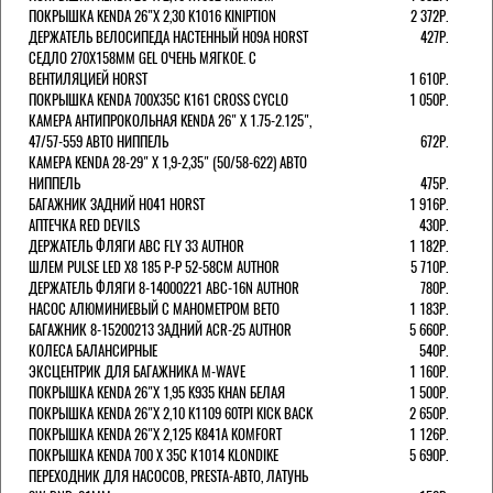
ПОКРЫШКА KENDA 26"Х 2,30 K1016 KINIPTION
2 372Р.
ДЕРЖАТЕЛЬ ВЕЛОСИПЕДА НАСТЕННЫЙ H09A HORST
427Р.
СЕДЛО 270Х158ММ GEL ОЧЕНЬ МЯГКОЕ. С
ВЕНТИЛЯЦИЕЙ HORST
1 610Р.
ПОКРЫШКА KENDA 700Х35С K161 CROSS CYCLO
1 050Р.
КАМЕРА АНТИПРОКОЛЬНАЯ KENDA 26" Х 1.75-2.125",
47/57-559 АВТО НИППЕЛЬ
672Р.
КАМЕРА KENDA 28-29" Х 1,9-2,35" (50/58-622) АВТО
НИППЕЛЬ
475Р.
БАГАЖНИК ЗАДНИЙ H041 HORST
1 916Р.
АПТЕЧКА RED DEVILS
430Р.
ДЕРЖАТЕЛЬ ФЛЯГИ АВС FLY 33 AUTHOR
1 182Р.
ШЛЕМ PULSE LED X8 185 Р-Р 52-58СМ AUTHOR
5 710Р.
ДЕРЖАТЕЛЬ ФЛЯГИ 8-14000221 ABC-16N AUTHOR
780Р.
НАСОС АЛЮМИНИЕВЫЙ С МАНОМЕТРОМ BETO
1 183Р.
БАГАЖНИК 8-15200213 ЗАДНИЙ ACR-25 AUTHOR
5 660Р.
КОЛЕСА БАЛАНСИРНЫЕ
540Р.
ЭКСЦЕНТРИК ДЛЯ БАГАЖНИКА M-WAVE
1 160Р.
ПОКРЫШКА KENDA 26"Х 1,95 K935 KHAN БЕЛАЯ
1 500Р.
ПОКРЫШКА KENDA 26"Х 2,10 K1109 60TPI KICK BACK
2 650Р.
ПОКРЫШКА KENDA 26"Х 2,125 K841A KOMFORT
1 126Р.
ПОКРЫШКА KENDA 700 Х 35С К1014 KLONDIKE
5 690Р.
ПЕРЕХОДНИК ДЛЯ НАСОСОВ, PRESTA-АВТО, ЛАТУНЬ