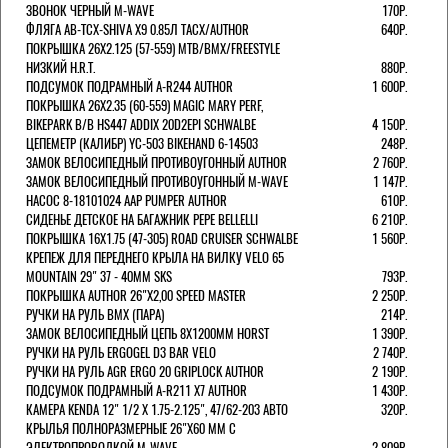
ЗВОНОК ЧЕРНЫЙ M-WAVE
170Р.
ФЛЯГА AB-TCX-SHIVA X9 0.85Л TACX/AUTHOR
640Р.
ПОКРЫШКА 26X2.125 (57-559) MTB/BMX/FREESTYLE
НИЗКИЙ H.R.T.
880Р.
ПОДСУМОК ПОДРАМНЫЙ A-R244 AUTHOR
1 600Р.
ПОКРЫШКА 26X2.35 (60-559) MAGIC MARY PERF,
BIKEPARK B/B HS447 ADDIX 20D2EPI SCHWALBE
4 150Р.
ЦЕПЕМЕТР (КАЛИБР) YC-503 BIKEHAND 6-14503
248Р.
ЗАМОК ВЕЛОСИПЕДНЫЙ ПРОТИВОУГОННЫЙ AUTHOR
2 760Р.
ЗАМОК ВЕЛОСИПЕДНЫЙ ПРОТИВОУГОННЫЙ M-WAVE
1 147Р.
НАСОС 8-18101024 AAP PUMPER AUTHOR
610Р.
СИДЕНЬЕ ДЕТСКОЕ НА БАГАЖНИК PEPE BELLELLI
6 210Р.
ПОКРЫШКА 16X1.75 (47-305) ROAD CRUISER SCHWALBE
1 560Р.
КРЕПЕЖ ДЛЯ ПЕРЕДНЕГО КРЫЛА НА ВИЛКУ VELO 65
MOUNTAIN 29" 37 - 40ММ SKS
793Р.
ПОКРЫШКА AUTHOR 26"Х2,00 SPEED MASTER
2 250Р.
РУЧКИ НА РУЛЬ BMX (ПАРА)
214Р.
ЗАМОК ВЕЛОCИПЕДНЫЙ ЦЕПЬ 8Х1200ММ HORST
1 390Р.
РУЧКИ НА РУЛЬ ERGOGEL D3 BAR VELO
2 740Р.
РУЧКИ НА РУЛЬ AGR ERGO 20 GRIPLOCK AUTHOR
2 190Р.
ПОДСУМОК ПОДРАМНЫЙ A-R211 X7 AUTHOR
1 430Р.
КАМЕРА KENDA 12" 1/2 Х 1.75-2.125", 47/62-203 АВТО
320Р.
КРЫЛЬЯ ПОЛНОРАЗМЕРНЫЕ 26"Х60 ММ С
ЭЛЕКТРОПРОВОДКОЙ M-WAVE
2 809Р.