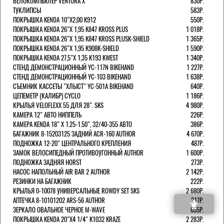
ВЕЛОКОМПЬЮТЕР VENTURA Х
830Р.
ТУКЛИПСЫ
583Р.
ПОКРЫШКА KENDA 10"Х2,00 K912
550Р.
ПОКРЫШКА KENDA 26"Х 1,95 K847 KROSS PLUS
1 018Р.
ПОКРЫШКА KENDA 26"Х 1,95 K847 KROSS PLUSK-SHIELD
1 365Р.
ПОКРЫШКА KENDA 26"Х 1,95 K908K-SHIELD
1 590Р.
ПОКРЫШКА KENDA 27,5"Х 1,35 K193 KWEST
1 340Р.
СТЕНД ДЕМОНСТРАЦИОННЫЙ YC-117N BIKEHAND
1 227Р.
СТЕНД ДЕМОНСТРАЦИОННЫЙ YC-103 BIKEHAND
1 638Р.
СЪЕМНИК КАССЕТЫ "ХЛЫСТ" YC-501A BIKEHAND
640Р.
ЦЕПЕМЕТР (КАЛИБР) CYCLO
1 186Р.
КРЫЛЬЯ VELOFLEXX 55 ДЛЯ 28". SKS
4 980Р.
КАМЕРА 12" АВТО НИППЕЛЬ
226Р.
КАМЕРА KENDA 18" Х 1.25-1.50", 32/40-355 АВТО
386Р.
БАГАЖНИК 8-15203125 ЗАДНИЙ ACR-160 AUTHOR
4 670Р.
ПОДНОЖКА 12-20" ЦЕНТРАЛЬНОГО КРЕПЛЕНИЯ
487Р.
ЗАМОК ВЕЛОСИПЕДНЫЙ ПРОТИВОУГОННЫЙ AUTHOR
1 600Р.
ПОДНОЖКА ЗАДНЯЯ HORST
273Р.
НАСОС НАПОЛЬНЫЙ AIR BAR 2 AUTHOR
2 142Р.
РЕЗИНКИ НА БАГАЖНИК
222Р.
КРЫЛЬЯ 0-10078 УНИВЕРСАЛЬНЫЕ ROWDY SET SKS
2 680Р.
АПТЕЧКА 8-10101202 ARS-56 AUTHOR
217Р.
ЗЕРКАЛО ОВАЛЬНОЕ ЧЕРНОЕ M-WAVE
655Р.
ПОКРЫШКА KENDA 20"Х4 1/4" K1032 KRAZE
2 283Р.