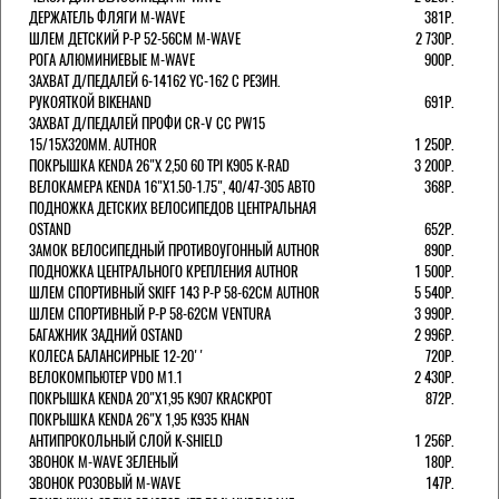
ДЕРЖАТЕЛЬ ФЛЯГИ M-WAVE
381Р.
ШЛЕМ ДЕТСКИЙ Р-Р 52-56СМ M-WAVE
2 730Р.
РОГА АЛЮМИНИЕВЫЕ M-WAVE
900Р.
ЗАХВАТ Д/ПЕДАЛЕЙ 6-14162 YC-162 С РЕЗИН.
РУКОЯТКОЙ BIKEHAND
691Р.
ЗАХВАТ Д/ПЕДАЛЕЙ ПРОФИ CR-V CC PW15
15/15X320ММ. AUTHOR
1 250Р.
ПОКРЫШКА KENDA 26"Х 2,50 60 TPI K905 K-RAD
3 200Р.
ВЕЛОКАМЕРА KENDA 16"Х1.50-1.75", 40/47-305 АВТО
368Р.
ПОДНОЖКА ДЕТСКИХ ВЕЛОСИПЕДОВ ЦЕНТРАЛЬНАЯ
OSTAND
652Р.
ЗАМОК ВЕЛОСИПЕДНЫЙ ПРОТИВОУГОННЫЙ AUTHOR
890Р.
ПОДНОЖКА ЦЕНТРАЛЬНОГО КРЕПЛЕНИЯ AUTHOR
1 500Р.
ШЛЕМ СПОРТИВНЫЙ SKIFF 143 Р-Р 58-62СМ AUTHOR
5 540Р.
ШЛЕМ СПОРТИВНЫЙ Р-Р 58-62СМ VENTURA
3 990Р.
БАГАЖНИК ЗАДНИЙ OSTAND
2 996Р.
КОЛЕСА БАЛАНСИРНЫЕ 12-20''
720Р.
ВЕЛОКОМПЬЮТЕР VDO M1.1
2 430Р.
ПОКРЫШКА KENDA 20"Х1,95 K907 KRACKPOT
872Р.
ПОКРЫШКА KENDA 26"Х 1,95 K935 KHAN
АНТИПРОКОЛЬНЫЙ СЛОЙ K-SHIELD
1 256Р.
ЗВОНОК M-WAVE ЗЕЛЕНЫЙ
180Р.
ЗВОНОК РОЗОВЫЙ M-WAVE
147Р.