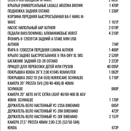
КРЫЛЬЯ УНИВЕРСАЛЬНЫЕ LASALLE ARIZONA BROWN
1 470Р.
ПОДНОЖКА ЗАДНЯЯ OSTAND
1 336Р.
КОРЗИНА ПЕРЕДНЯЯ БЫСТРОСЪЕМНАЯ BA-F HANG M-
WAVE
1 161Р.
НАСОС НАПОЛЬНЫЙ AAP AUTHOR
2 019Р.
ПЕДАЛИ BMX/DOWNHILL АЛЮМИНИЕВЫЕ HORST
4 310Р.
ФОНАРЬ 8-12039134 ЗАДНИЙ A-STAKE MINI USB
AUTHOR
774Р.
ФАРА 8-12002234 ПЕРЕДНЯЯ LUMINA AUTHOR
1 400Р.
КРЫЛО ЗАДНЕЕ БЫСТРОСЪЕМНОЕ X-TRA-DRY XL SKS
2 520Р.
БАГАЖНИК ЗАДНИЙ CD-28 OSTAND
2 223Р.
ПРИЦЕП ДЛЯ ПЕРЕВОЗКИ ДЕТЕЙ ИЛИ ГРУЗОВ
40 095Р.
ПОКРЫШКА KENDA 26"Х 2,00 K1045 KOMMUTER
1 062Р.
ПОКРЫШКА 26X2.10 (54-559) HURRICANE SCHWALBE
5 718Р.
КАМЕРА 20" PRESTA SV6 (28/40-406) IB 40MM.
SCHWALBE
880Р.
КАМЕРА 20" АВТО AV7C EXTRA LIGHT 40/60-406 IB AGV
40MM. SCHWALBE
1 170Р.
ДЕРЖАТЕЛЬ ВЕЛО НАСТЕННЫЙ YC-23SA BIKEHAND
685Р.
ДЕРЖАТЕЛЬ ВЕЛО НАСТЕННЫЙ YC-28H BIKEHAND
472Р.
ДЕРЖАТЕЛЬ ВЕЛО НАСТЕННЫЙ YC-30F BIKEHAND
2 157Р.
КАМЕРА 27,5" PRESTA 48ММ 2,00-2,35 (52/58-584)
KENDA
673Р.