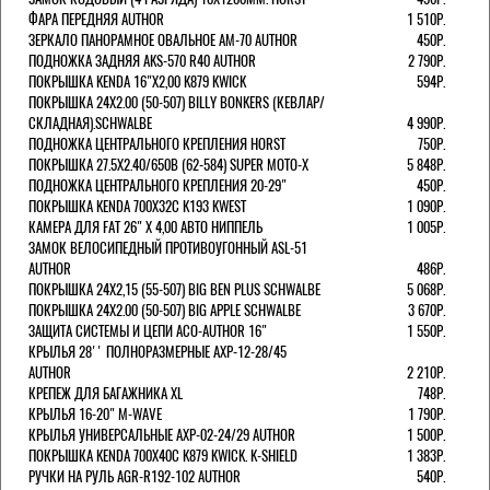
ФАРА ПЕРЕДНЯЯ AUTHOR
1 510Р.
ЗЕРКАЛО ПАНОРАМНОЕ ОВАЛЬНОЕ AM-70 AUTHOR
450Р.
ПОДНОЖКА ЗАДНЯЯ AKS-570 R40 AUTHOR
2 790Р.
ПОКРЫШКА KENDA 16"Х2,00 K879 KWICK
594Р.
ПОКРЫШКА 24X2.00 (50-507) BILLY BONKERS (КЕВЛАР/
СКЛАДНАЯ).SCHWALBE
4 990Р.
ПОДНОЖКА ЦЕНТРАЛЬНОГО КРЕПЛЕНИЯ HORST
750Р.
ПОКРЫШКА 27.5X2.40/650B (62-584) SUPER MOTO-X
5 848Р.
ПОДНОЖКА ЦЕНТРАЛЬНОГО КРЕПЛЕНИЯ 20-29"
450Р.
ПОКРЫШКА KENDA 700Х32С K193 KWEST
1 090Р.
КАМЕРА ДЛЯ FAT 26" X 4,00 АВТО НИППЕЛЬ
1 005Р.
ЗАМОК ВЕЛОСИПЕДНЫЙ ПРОТИВОУГОННЫЙ ASL-51
AUTHOR
486Р.
ПОКРЫШКА 24X2,15 (55-507) BIG BEN PLUS SCHWALBE
5 068Р.
ПОКРЫШКА 24X2.00 (50-507) BIG APPLE SCHWALBE
3 670Р.
ЗАЩИТА СИСТЕМЫ И ЦЕПИ ACO-AUTHOR 16"
1 550Р.
КРЫЛЬЯ 28'' ПОЛНОРАЗМЕРНЫЕ AXP-12-28/45
AUTHOR
2 210Р.
КРЕПЕЖ ДЛЯ БАГАЖНИКА XL
748Р.
КРЫЛЬЯ 16-20" M-WAVE
1 790Р.
КРЫЛЬЯ УНИВЕРСАЛЬНЫЕ AXP-02-24/29 AUTHOR
1 500Р.
ПОКРЫШКА KENDA 700Х40С K879 KWICK. K-SHIELD
1 383Р.
РУЧКИ НА РУЛЬ AGR-R192-102 AUTHOR
540Р.