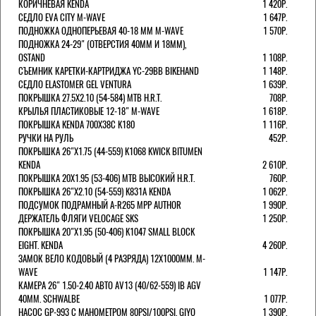
КОРИЧНЕВАЯ KENDA
1 420Р.
СЕДЛО EVA CITY M-WAVE
1 647Р.
ПОДНОЖКА ОДНОПЕРЬЕВАЯ 40-18 ММ M-WAVE
1 570Р.
ПОДНОЖКА 24-29" (ОТВЕРСТИЯ 40ММ И 18ММ),
OSTAND
1 108Р.
СЪЕМНИК КАРЕТКИ-КАРТРИДЖА YC-29BB BIKEHAND
1 148Р.
СЕДЛО ELASTOMER GEL VENTURA
1 639Р.
ПОКРЫШКА 27.5X2.10 (54-584) MTB H.R.T.
708Р.
КРЫЛЬЯ ПЛАСТИКОВЫЕ 12-18" M-WAVE
1 618Р.
ПОКРЫШКА KENDA 700Х38С K180
1 116Р.
РУЧКИ НА РУЛЬ
452Р.
ПОКРЫШКА 26"Х1.75 (44-559) K1068 KWICK BITUMEN
KENDA
2 610Р.
ПОКРЫШКА 20X1.95 (53-406) MTB ВЫСОКИЙ H.R.T.
760Р.
ПОКРЫШКА 26"Х2.10 (54-559) K831A KENDA
1 062Р.
ПОДСУМОК ПОДРАМНЫЙ A-R265 MPP AUTHOR
1 990Р.
ДЕРЖАТЕЛЬ ФЛЯГИ VELOCAGE SKS
1 250Р.
ПОКРЫШКА 20"Х1.95 (50-406) K1047 SMALL BLOCK
EIGHT. KENDA
4 260Р.
ЗАМОК ВЕЛО КОДОВЫЙ (4 РАЗРЯДА) 12Х1000ММ. M-
WAVE
1 147Р.
КАМЕРА 26" 1.50-2.40 АВТО AV13 (40/62-559) IB AGV
40MM. SCHWALBE
1 077Р.
НАСОС GP-993 С МАНОМЕТРОМ 80PSI/100PSI. GIYO
1 390Р.