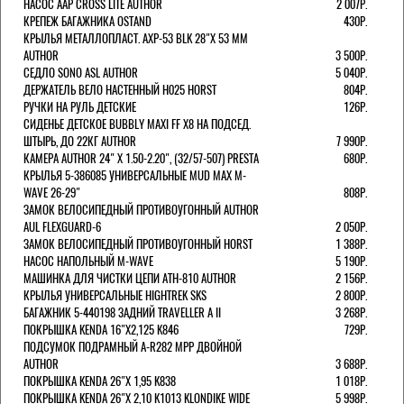
НАСОС AAP CROSS LITE AUTHOR
2 007Р.
КРЕПЕЖ БАГАЖНИКА OSTAND
430Р.
КРЫЛЬЯ МЕТАЛЛОПЛАСТ. AXP-53 BLK 28"Х 53 ММ
AUTHOR
3 500Р.
СЕДЛО SONO ASL AUTHOR
5 040Р.
ДЕРЖАТЕЛЬ ВЕЛО НАСТЕННЫЙ H025 HORST
804Р.
РУЧКИ НА РУЛЬ ДЕТСКИЕ
126Р.
СИДЕНЬЕ ДЕТСКОЕ BUBBLY MAXI FF X8 НА ПОДСЕД.
ШТЫРЬ, ДО 22КГ AUTHOR
7 990Р.
КАМЕРА AUTHOR 24" Х 1.50-2.20", (32/57-507) PRESTA
680Р.
КРЫЛЬЯ 5-386085 УНИВЕРСАЛЬНЫЕ MUD MAX M-
WAVE 26-29"
808Р.
ЗАМОК ВЕЛОСИПЕДНЫЙ ПРОТИВОУГОННЫЙ AUTHOR
AUL FLEXGUARD-6
2 050Р.
ЗАМОК ВЕЛОСИПЕДНЫЙ ПРОТИВОУГОННЫЙ HORST
1 388Р.
НАСОС НАПОЛЬНЫЙ M-WAVE
5 190Р.
МАШИНКА ДЛЯ ЧИСТКИ ЦЕПИ ATH-810 AUTHOR
2 156Р.
КРЫЛЬЯ УНИВЕРСАЛЬНЫЕ HIGHTREK SKS
2 800Р.
БАГАЖНИК 5-440198 ЗАДНИЙ TRAVELLER A II
3 268Р.
ПОКРЫШКА KENDA 16"Х2,125 K846
729Р.
ПОДСУМОК ПОДРАМНЫЙ A-R282 MPP ДВОЙНОЙ
AUTHOR
3 688Р.
ПОКРЫШКА KENDA 26"Х 1,95 K838
1 018Р.
ПОКРЫШКА KENDA 26"Х 2,10 K1013 KLONDIKE WIDE
5 998Р.