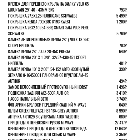
КРЕПЕЖ ДЛЯ ПЕРЕДНЕГО КРЫЛА НА ВИЛКУ VELO 65
MOUNTAIN 29" 40 - 43ММ SKS
793Р.
ПОКРЫШКА 27.5X2.25 HURRICANE SCHWALBE
5 499Р.
ПОКРЫШКА KENDA 700Х28С K193 KWEST
1 200Р.
ПОКРЫШКА 26X2.10 (54-559) SMART SAM PLUS PERF.
SCHWALBE
5 760Р.
КАМЕРА АНТИПРОКОЛЬНАЯ KENDA 28" (700 Х 18-25C)
СПОРТ НИППЕЛЬ
703Р.
КАМЕРА KENDA 28" 700 Х 28-45С PRESTA
640Р.
КАМЕРА KENDA 20" Х 1 3/8", 32/37-438/451 СПОРТ
НИППЕЛЬ
481Р.
КАМЕРА KENDA 10" Х 2.00", 54-152 АВТО ИЗОГНУТЫЙ
390Р.
ЗЕРКАЛО 8-16450001 ПАНОРАМНОЕ КРУГЛОЕ AM-45
AUTHOR
494Р.
ЗАМОК ВЕЛОСИПЕДНЫЙ ПРОТИВОУГОННЫЙ HORST
1 496Р.
ПОДНОЖКА ЗАДНЯЯ AKS-500R AUTHOR
3 410Р.
НАСОС НАПОЛЬНЫЙ BETO
3 740Р.
ФОНАРИКИ-БРЕЛОКИ ПЕРЕДНИЙ+ЗАДНИЙ M-WAVE
640Р.
ШЛЕМ CREEK FULLFACE HST 164 GREY AUTHOR
8 990Р.
АПТЕЧКА 7-01029 6 СУПЕРЗАПЛАТОК WELDTITE
680Р.
ПРИЦЕП ДЛЯ ПЕРЕВОЗКИ ГРУЗОВ M-WAVE
27 417Р.
КРЕПЛЕНИЕ-ПРИЦЕП ДЛЯ ДЕТСКОГО ВЕЛОСИПЕДА
12 643Р.
КРЕПЛЕНИЕ-ПОВОДОК ДЛЯ СОБАК M-WAVE
3 350Р.