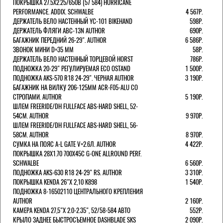
ПОКРЫШКА 27.5X2.25/650B (57 584) HURRICANE
PERFORMANCE. ADDIX. SCHWALBE
4 567Р.
ДЕРЖАТЕЛЬ ВЕЛО НАСТЕННЫЙ YC-101 BIKEHAND
598Р.
ДЕРЖАТЕЛЬ ФЛЯГИ ABC-13N AUTHOR
690Р.
БАГАЖНИК ПЕРЕДНИЙ 26-29". AUTHOR
6 586Р.
ЗВОНОК МИНИ D=35 ММ
58Р.
ДЕРЖАТЕЛЬ ВЕЛО НАСТЕННЫЙ ТОРЦЕВОЙ HORST
786Р.
ПОДНОЖКА 20-29" РЕГУЛИРУЕМАЯ ECO OSTAND
1 500Р.
ПОДНОЖКА AKS-570 R18 24-29". ЧЕРНАЯ AUTHOR
3 190Р.
БАГАЖНИК НА ВИЛКУ 206-125ММ ACR-F05-ALU СО
СТРОПАМИ. AUTHOR
5 190Р.
ШЛЕМ FREERIDE/DH FULLFACE ABS-HARD SHELL, 52-
54СМ. AUTHOR
9 970Р.
ШЛЕМ FREERIDE/DH FULLFACE ABS-HARD SHELL, 56-
58СМ. AUTHOR
8 970Р.
СУМКА НА ПОЯС A-L GATE V=2.6Л. AUTHOR
4 422Р.
ПОКРЫШКА 28X1.70 700X45C G-ONE ALLROUND PERF.
SCHWALBE
6 560Р.
ПОДНОЖКА AKS-630 R18 24-29" RS. AUTHOR
3 310Р.
ПОКРЫШКА KENDA 26"Х 2,10 K898
1 540Р.
ПОДНОЖКА 8-16502110 ЦЕНТРАЛЬНОГО КРЕПЛЕНИЯ
AUTHOR
2 160Р.
КАМЕРА KENDA 27,5"Х 2.0-2.35", 52/58-584 АВТО
552Р.
КРЫЛО ЗАДНЕЕ БЫСТРОСЪЕМНОЕ DASHBLADE SKS
2 090Р.