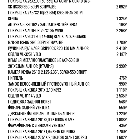
ПОКРЫШКА 26X2.00 (50-559) CX COMP K-GUARD B/B-
SK HS369 SBC 50EPI SCHWALBE
2 692Р.
ПОКРЫШКА 27.5"Х2.10(52-584) K935 KHAN 30TPI.
KENDA
1 324Р.
АПТЕЧКА 5-880162 7 ЗАПЛАТОК+КЛЕЙ+ТЕРКА
198Р.
ПОКРЫШКА AUTHOR 26"Х1,95 WING
2 268Р.
ПОКРЫШКА 20X1.90 (47-406) BLACK JACK K-GUARD
B/B-SK HS407 SBC 50EPI SCHWALBE
1 780Р.
РУЧКИ НА РУЛЬ AGR GRIPLOCK R20 130 ММ AUTHOR
2 410Р.
СЕДЛО VL-3251 VELO
2 187Р.
КРЫЛЬЯ МЕТАЛЛОПЛАСТИКОВЫЕ AXP-53 BLK
28"Х53ММ AUTHOR (ИТАЛИЯ)
2 990Р.
КАМЕРА KENDA 26" Х 2.125-2.35", 50/60-559 СПОРТ
НИППЕЛЬ
476Р.
ЗАМОК ВЕЛОСИПЕДНЫЙ ПРОТИВОУГОННЫЙ AUTHOR
990Р.
ПОКРЫШКА KENDA 26"Х 2,10 K892
1 118Р.
СЕДЛО VL-8114 VELO
2 535Р.
ПОДНОЖКА ЗАДНЯЯ HORST
546Р.
ФОНАРЬ ЗАДНИЙ VENTURA
550Р.
ДЕРЖАТЕЛЬ ФЛЯГИ АВС M-LINE 45 AUTHOR
1 220Р.
ПОКРЫШКА KENDA 20"Х3,00 K1008A FLAME
1 988Р.
ФАРА+ФОНАРЬ С ЛИНЗАМИ VENTURA
435Р.
ПОКРЫШКА KENDA 26"Х1,95 K946 KLONDIKE
4 790Р.
ПОКРЫШКА KENDA 27,5"Х 2,10K1080 SLANT SIX PRO
1 682Р.