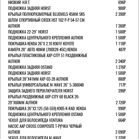
НИЗКИЙ. H.R.T.
696Р.
ПОДНОЖКА ЗАДНЯЯ HORST
900Р.
КРЫЛЬЯ ПОЛНОРАЗМЕРНЫЕ BLUEMELS 45MM SKS
2 390Р.
ШЛЕМ СПОРТИВНЫЙ CREEK HST 162 Р-Р 54-57 СМ
AUTHOR
7 360Р.
ПОДНОЖКА 22-29" HORST
1 500Р.
ПОДНОЖКА ЦЕНТРАЛЬНОГО КРЕПЛЕНИЯ AUTHOR
1 500Р.
ПОКРЫШКА KENDA 26"Х 2,10 K901F KOYOTE
1 118Р.
КАМЕРА 28" АВТО 48ММ (700Х28-45С) KENDA
487Р.
КРЫЛЬЯ ПЛАСТИКОВЫЕ AXP-CITY 51 РАЗДВИЖНЫЕ
AUTHOR
2 340Р.
ПОДНОЖКА ЗАДНЯЯ OSTAND
1 276Р.
ПОДНОЖКА ЗАДНЯЯ HORST
1 500Р.
КРЫЛЬЯ 28"Х41ММ AXP-03-28 AUTHOR
880Р.
КРЫЛЬЯ УНИВЕРСАЛЬНЫЕ M-WAVE 26" 5-386048
717Р.
ЗАЩИТА ЗАДНЕГО ПЕРЕКЛЮЧАТЕЛЯ HORST
390Р.
КРЫЛЬЯ РАЗДВИЖНЫЕ AXP-CITY 60 BLACK 26-
29"Х60ММ AUTHOR
2 720Р.
ПОКРЫШКА 26"Х2.125 (56-559) K905 K-RAD. KENDA
990Р.
ПОДНОЖКА ЦЕНТРАЛЬНОГО КРЕПЛЕНИЯ OSTAND
1 500Р.
ЧЕХОЛ ДЛЯ ВЕЛОСИПЕДА VENTURA
664Р.
НАСОС AAP CROSS COMPOSITE Т-РУЧКА ЧЕРНЫЙ
AUTHOR
2 090Р.
ЧЕХОЛ ДЛЯ ВЕЛОСИПЕДА M-WAVE
2 320Р.