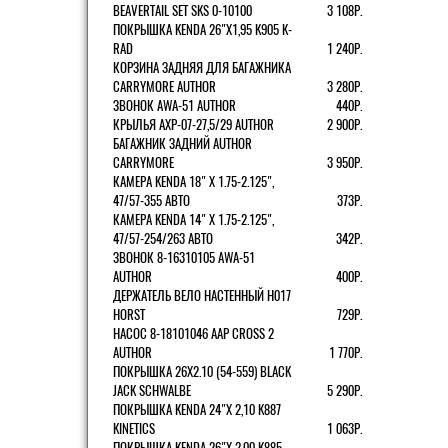
BEAVERTAIL SET SKS 0-10100
3 108Р.
ПОКРЫШКА KENDA 26"Х1,95 K905 K-
RAD
1 240Р.
КОРЗИНА ЗАДНЯЯ ДЛЯ БАГАЖНИКА
CARRYMORE AUTHOR
3 280Р.
ЗВОНОК AWA-51 AUTHOR
440Р.
КРЫЛЬЯ AXP-07-27,5/29 AUTHOR
2 900Р.
БАГАЖНИК ЗАДНИЙ AUTHOR
CARRYMORE
3 950Р.
КАМЕРА KENDA 18" Х 1.75-2.125",
47/57-355 АВТО
373Р.
КАМЕРА KENDA 14" Х 1.75-2.125",
47/57-254/263 АВТО
342Р.
ЗВОНОК 8-16310105 AWA-51
AUTHOR
400Р.
ДЕРЖАТЕЛЬ ВЕЛО НАСТЕННЫЙ H017
HORST
729Р.
НАСОС 8-18101046 AAP CROSS 2
AUTHOR
1 770Р.
ПОКРЫШКА 26X2.10 (54-559) BLACK
JACK SCHWALBE
5 290Р.
ПОКРЫШКА KENDA 24"Х 2,10 K887
KINETICS
1 063Р.
ПОКРЫШКА KENDA 26"Х 2,00 K885