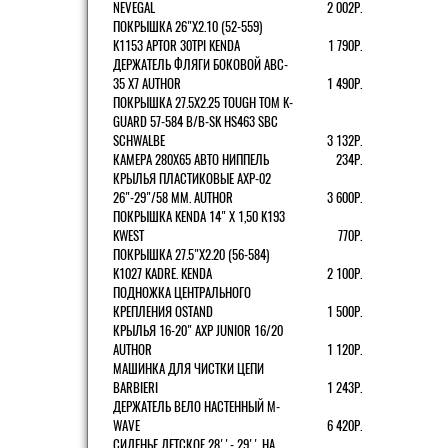
NEVEGAL
2 002Р.
ПОКРЫШКА 26"Х2.10 (52-559)
K1153 APTOR 30TPI KENDA
1 790Р.
ДЕРЖАТЕЛЬ ФЛЯГИ БОКОВОЙ ABC-
35 X7 AUTHOR
1 490Р.
ПОКРЫШКА 27.5X2.25 TOUGH TOM K-
GUARD 57-584 B/B-SK HS463 SBC
SCHWALBE
3 132Р.
КАМЕРА 280Х65 АВТО НИППЕЛЬ
234Р.
КРЫЛЬЯ ПЛАСТИКОВЫЕ AXP-02
26"-29"/58 ММ. AUTHOR
3 600Р.
ПОКРЫШКА KENDA 14" Х 1,50 K193
KWEST
770Р.
ПОКРЫШКА 27.5"Х2.20 (56-584)
K1027 KADRE. KENDA
2 100Р.
ПОДНОЖКА ЦЕНТРАЛЬНОГО
КРЕПЛЕНИЯ OSTAND
1 500Р.
КРЫЛЬЯ 16-20" AXP JUNIOR 16/20
AUTHOR
1 120Р.
МАШИНКА ДЛЯ ЧИСТКИ ЦЕПИ
BARBIERI
1 243Р.
ДЕРЖАТЕЛЬ ВЕЛО НАСТЕННЫЙ M-
WAVE
6 420Р.
СИДЕНЬЕ ДЕТСКОЕ 28''- 29'' НА