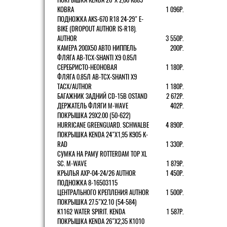
KOBRA
1 096Р.
ПОДНОЖКА AKS-670 R18 24-29" E-
BIKE (DROPOUT AUTHOR IS-R18).
AUTHOR
3 550Р.
КАМЕРА 200Х50 АВТО НИППЕЛЬ
200Р.
ФЛЯГА AB-TCX-SHANTI X9 0.85Л
СЕРЕБРИСТО-НЕОНОВАЯ
1 180Р.
ФЛЯГА 0.85Л AB-TCX-SHANTI X9
TACX/AUTHOR
1 180Р.
БАГАЖНИК ЗАДНИЙ CD-15B OSTAND
2 672Р.
ДЕРЖАТЕЛЬ ФЛЯГИ M-WAVE
402Р.
ПОКРЫШКА 29X2.00 (50-622)
HURRICANE GREENGUARD. SCHWALBE
4 890Р.
ПОКРЫШКА KENDA 24"Х1,95 K905 K-
RAD
1 330Р.
СУМКА НА РАМУ ROTTERDAM TOP XL
SC. M-WAVE
1 879Р.
КРЫЛЬЯ AXP-04-24/26 AUTHOR
1 450Р.
ПОДНОЖКА 8-16503115
ЦЕНТРАЛЬНОГО КРЕПЛЕНИЯ AUTHOR
1 500Р.
ПОКРЫШКА 27.5"Х2.10 (54-584)
K1162 WATER SPIRIT. KENDA
1 587Р.
ПОКРЫШКА KENDA 26"Х2,35 K1010