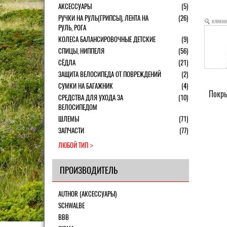
АКСЕССУАРЫ
(5)
РУЧКИ НА РУЛЬ(ГРИПСЫ), ЛЕНТА НА
(26)
кликни
РУЛЬ, РОГА
КОЛЕСА БАЛАНСИРОВОЧНЫЕ ДЕТСКИЕ
(9)
СПИЦЫ, НИППЕЛЯ
(56)
СЁДЛА
(21)
ЗАЩИТА ВЕЛОСИПЕДА ОТ ПОВРЕЖДЕНИЙ
(2)
СУМКИ НА БАГАЖНИК
(4)
Покры
СРЕДСТВА ДЛЯ УХОДА ЗА
(10)
ВЕЛОСИПЕДОМ
ШЛЕМЫ
(71)
ЗАПЧАСТИ
(77)
ЛЮБОЙ ТИП
ПРОИЗВОДИТЕЛЬ
AUTHOR (АКСЕССУАРЫ)
SCHWALBE
BBB