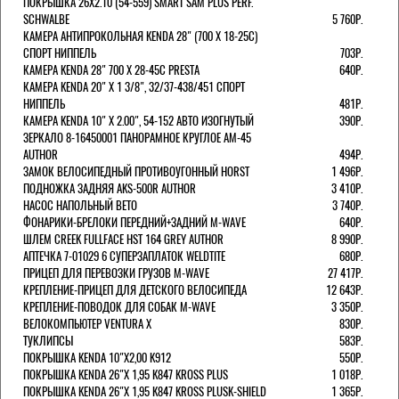
ПОКРЫШКА 26X2.10 (54-559) SMART SAM PLUS PERF.
SCHWALBE
5 760Р.
КАМЕРА АНТИПРОКОЛЬНАЯ KENDA 28" (700 Х 18-25C)
СПОРТ НИППЕЛЬ
703Р.
КАМЕРА KENDA 28" 700 Х 28-45С PRESTA
640Р.
КАМЕРА KENDA 20" Х 1 3/8", 32/37-438/451 СПОРТ
НИППЕЛЬ
481Р.
КАМЕРА KENDA 10" Х 2.00", 54-152 АВТО ИЗОГНУТЫЙ
390Р.
ЗЕРКАЛО 8-16450001 ПАНОРАМНОЕ КРУГЛОЕ AM-45
AUTHOR
494Р.
ЗАМОК ВЕЛОСИПЕДНЫЙ ПРОТИВОУГОННЫЙ HORST
1 496Р.
ПОДНОЖКА ЗАДНЯЯ AKS-500R AUTHOR
3 410Р.
НАСОС НАПОЛЬНЫЙ BETO
3 740Р.
ФОНАРИКИ-БРЕЛОКИ ПЕРЕДНИЙ+ЗАДНИЙ M-WAVE
640Р.
ШЛЕМ CREEK FULLFACE HST 164 GREY AUTHOR
8 990Р.
АПТЕЧКА 7-01029 6 СУПЕРЗАПЛАТОК WELDTITE
680Р.
ПРИЦЕП ДЛЯ ПЕРЕВОЗКИ ГРУЗОВ M-WAVE
27 417Р.
КРЕПЛЕНИЕ-ПРИЦЕП ДЛЯ ДЕТСКОГО ВЕЛОСИПЕДА
12 643Р.
КРЕПЛЕНИЕ-ПОВОДОК ДЛЯ СОБАК M-WAVE
3 350Р.
ВЕЛОКОМПЬЮТЕР VENTURA Х
830Р.
ТУКЛИПСЫ
583Р.
ПОКРЫШКА KENDA 10"Х2,00 K912
550Р.
ПОКРЫШКА KENDA 26"Х 1,95 K847 KROSS PLUS
1 018Р.
ПОКРЫШКА KENDA 26"Х 1,95 K847 KROSS PLUSK-SHIELD
1 365Р.