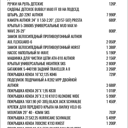
РУЧКИ НА РУЛЬ ДЕТСКИЕ
126Р.
СИДЕНЬЕ ДЕТСКОЕ BUBBLY MAXI FF X8 НА ПОДСЕД.
ШТЫРЬ, ДО 22КГ AUTHOR
7 990Р.
КАМЕРА AUTHOR 24" Х 1.50-2.20", (32/57-507) PRESTA
680Р.
КРЫЛЬЯ 5-386085 УНИВЕРСАЛЬНЫЕ MUD MAX M-
WAVE 26-29"
808Р.
ЗАМОК ВЕЛОСИПЕДНЫЙ ПРОТИВОУГОННЫЙ AUTHOR
AUL FLEXGUARD-6
2 050Р.
ЗАМОК ВЕЛОСИПЕДНЫЙ ПРОТИВОУГОННЫЙ HORST
1 388Р.
НАСОС НАПОЛЬНЫЙ M-WAVE
5 190Р.
МАШИНКА ДЛЯ ЧИСТКИ ЦЕПИ ATH-810 AUTHOR
2 156Р.
КРЫЛЬЯ УНИВЕРСАЛЬНЫЕ HIGHTREK SKS
2 800Р.
БАГАЖНИК 5-440198 ЗАДНИЙ TRAVELLER A II
3 268Р.
ПОКРЫШКА KENDA 16"Х2,125 K846
729Р.
ПОДСУМОК ПОДРАМНЫЙ A-R282 MPP ДВОЙНОЙ
AUTHOR
3 688Р.
ПОКРЫШКА KENDA 26"Х 1,95 K838
1 018Р.
ПОКРЫШКА KENDA 26"Х 2,10 K1013 KLONDIKE WIDE
5 998Р.
ПОКРЫШКА 16X1.90 (47-305) BLACK JACK SCHWALBE
1 450Р.
КРЕПЕЖ ДЛЯ ПЕРЕДНЕГО КРЫЛА НА ВИЛКУ VELO 65
MOUNTAIN 29" 40 - 43ММ SKS
793Р.
ПОКРЫШКА 27.5X2.25 HURRICANE SCHWALBE
5 499Р.
ПОКРЫШКА KENDA 700Х28С K193 KWEST
1 200Р.