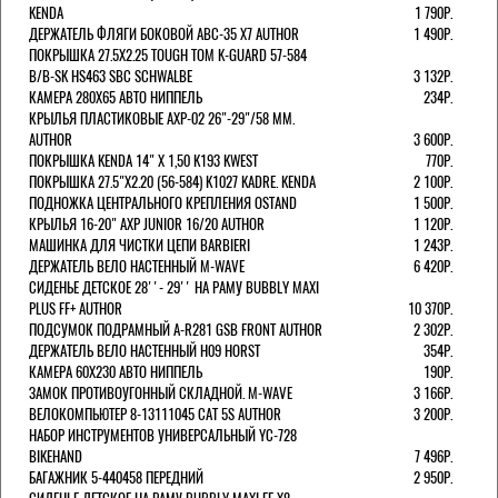
KENDA
1 790Р.
ДЕРЖАТЕЛЬ ФЛЯГИ БОКОВОЙ ABC-35 X7 AUTHOR
1 490Р.
ПОКРЫШКА 27.5X2.25 TOUGH TOM K-GUARD 57-584
B/B-SK HS463 SBC SCHWALBE
3 132Р.
КАМЕРА 280Х65 АВТО НИППЕЛЬ
234Р.
КРЫЛЬЯ ПЛАСТИКОВЫЕ AXP-02 26"-29"/58 ММ.
AUTHOR
3 600Р.
ПОКРЫШКА KENDA 14" Х 1,50 K193 KWEST
770Р.
ПОКРЫШКА 27.5"Х2.20 (56-584) K1027 KADRE. KENDA
2 100Р.
ПОДНОЖКА ЦЕНТРАЛЬНОГО КРЕПЛЕНИЯ OSTAND
1 500Р.
КРЫЛЬЯ 16-20" AXP JUNIOR 16/20 AUTHOR
1 120Р.
МАШИНКА ДЛЯ ЧИСТКИ ЦЕПИ BARBIERI
1 243Р.
ДЕРЖАТЕЛЬ ВЕЛО НАСТЕННЫЙ M-WAVE
6 420Р.
СИДЕНЬЕ ДЕТСКОЕ 28''- 29'' НА РАМУ BUBBLY MAXI
PLUS FF+ AUTHOR
10 370Р.
ПОДСУМОК ПОДРАМНЫЙ A-R281 GSB FRONT AUTHOR
2 302Р.
ДЕРЖАТЕЛЬ ВЕЛО НАСТЕННЫЙ H09 HORST
354Р.
КАМЕРА 60X230 АВТО НИППЕЛЬ
190Р.
ЗАМОК ПРОТИВОУГОННЫЙ СКЛАДНОЙ. M-WAVE
3 166Р.
ВЕЛОКОМПЬЮТЕР 8-13111045 CAT 5S AUTHOR
3 200Р.
НАБОР ИНСТРУМЕНТОВ УНИВЕРСАЛЬНЫЙ YC-728
BIKEHAND
7 496Р.
БАГАЖНИК 5-440458 ПЕРЕДНИЙ
2 950Р.