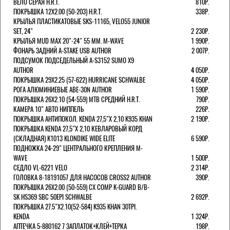
ВЕЛО СЕРАЯ H.R.T.
810Р.
ПОКРЫШКА 12X2.00 (50-203) H.R.T.
338Р.
КРЫЛЬЯ ПЛАСТИКАТОВЫЕ SKS-11165, VELO55 JUNIOR
SET, 24"
2 230Р.
КРЫЛЬЯ MUD MAX 20"-24" 55 ММ. M-WAVE
1 990Р.
ФОНАРЬ ЗАДНИЙ A-STAKE USB AUTHOR
2 007Р.
ПОДСУМОК ПОДСЕДЕЛЬНЫЙ A-S3152 SUMO X9
AUTHOR
4 050Р.
ПОКРЫШКА 29X2.25 (57-622) HURRICANE SCHWALBE
4 050Р.
РОГА АЛЮМИНИЕВЫЕ ABE-30N AUTHOR
1 590Р.
ПОКРЫШКА 26X2.10 (54-559) MTB СРЕДНИЙ H.R.T.
790Р.
КАМЕРА 10" АВТО НИППЕЛЬ
226Р.
ПОКРЫШКА АНТИПОКОЛ. KENDA 27,5"Х 2,10 K935 KHAN
2 190Р.
ПОКРЫШКА KENDA 27,5"Х 2,10 КЕВЛАРОВЫЙ КОРД
(СКЛАДНАЯ) K1013 KLONDIKE WIDE ELITE
6 590Р.
ПОДНОЖКА 24-29" ЦЕНТРАЛЬНОГО КРЕПЛЕНИЯ M-
WAVE
1 500Р.
СЕДЛО VL-6221 VELO
2 314Р.
ГОЛОВКА 8-18191057 ДЛЯ НАСОСОВ CROSS2 AUTHOR
390Р.
ПОКРЫШКА 26X2.00 (50-559) CX COMP K-GUARD B/B-
SK HS369 SBC 50EPI SCHWALBE
2 692Р.
ПОКРЫШКА 27.5"Х2.10(52-584) K935 KHAN 30TPI.
KENDA
1 324Р.
АПТЕЧКА 5-880162 7 ЗАПЛАТОК+КЛЕЙ+ТЕРКА
198Р.