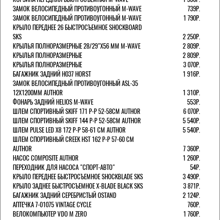
ЗАМОК ВЕЛОСИПЕДНЫЙ ПРОТИВОУГОННЫЙ M-WAVE
739Р.
ЗАМОК ВЕЛОСИПЕДНЫЙ ПРОТИВОУГОННЫЙ M-WAVE
1 790Р.
КРЫЛО ПЕРЕДНЕЕ 26 БЫСТРОСЪЕМНОЕ SHOCKBOARD
SKS
2 250Р.
КРЫЛЬЯ ПОЛНОРАЗМЕРНЫЕ 28/29"Х56 ММ M-WAVE
2 809Р.
КРЫЛЬЯ ПОЛНОРАЗМЕРНЫЕ
2 809Р.
КРЫЛЬЯ ПОЛНОРАЗМЕРНЫЕ
3 070Р.
БАГАЖНИК ЗАДНИЙ H037 HORST
1 916Р.
ЗАМОК ВЕЛОСИПЕДНЫЙ ПРОТИВОУГОННЫЙ ASL-35
12Х1200ММ AUTHOR
1 310Р.
ФОНАРЬ ЗАДНИЙ HELIOS M-WAVE
553Р.
ШЛЕМ СПОРТИВНЫЙ SKIFF 171 Р-Р 52-58СМ AUTHOR
6 070Р.
ШЛЕМ СПОРТИВНЫЙ SKIFF 144 Р-Р 52-58СМ AUTHOR
5 540Р.
ШЛЕМ PULSE LED X8 172 Р-Р 58-61 СМ AUTHOR
5 540Р.
ШЛЕМ СПОРТИВНЫЙ CREEK HST 162 Р-Р 57-60 СМ
AUTHOR
7 360Р.
НАСОС COMPOSITE AUTHOR
1 260Р.
ПЕРЕХОДНИК ДЛЯ НАСОСА "СПОРТ-АВТО"
54Р.
КРЫЛО ПЕРЕДНЕЕ БЫСТРОСЪЕМНОЕ SHOCKBLADE SKS
3 490Р.
КРЫЛО ЗАДНЕЕ БЫСТРОСЪЕМНОЕ X-BLADE BLACK SKS
3 871Р.
БАГАЖНИК ЗАДНИЙ СЕРЕБРИСТЫЙ OSTAND
2 124Р.
АПТЕЧКА 7-01075 VINTAGE CYCLE
760Р.
ВЕЛОКОМПЬЮТЕР VDO M ZERO
1 760Р.