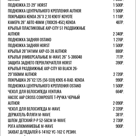
ПОДНОЖКА 22-29" HORST
1 500Р.
ПОДНОЖКА ЦЕНТРАЛЬНОГО КРЕПЛЕНИЯ AUTHOR
1 500Р.
ПОКРЫШКА KENDA 26"Х 2,10 K901F KOYOTE
1 118Р.
КАМЕРА 28" АВТО 48ММ (700Х28-45С) KENDA
487Р.
КРЫЛЬЯ ПЛАСТИКОВЫЕ AXP-CITY 51 РАЗДВИЖНЫЕ
AUTHOR
2 340Р.
ПОДНОЖКА ЗАДНЯЯ OSTAND
1 276Р.
ПОДНОЖКА ЗАДНЯЯ HORST
1 500Р.
КРЫЛЬЯ 28"Х41ММ AXP-03-28 AUTHOR
880Р.
КРЫЛЬЯ УНИВЕРСАЛЬНЫЕ M-WAVE 26" 5-386048
717Р.
ЗАЩИТА ЗАДНЕГО ПЕРЕКЛЮЧАТЕЛЯ HORST
390Р.
КРЫЛЬЯ РАЗДВИЖНЫЕ AXP-CITY 60 BLACK 26-
29"Х60ММ AUTHOR
2 720Р.
ПОКРЫШКА 26"Х2.125 (56-559) K905 K-RAD. KENDA
990Р.
ПОДНОЖКА ЦЕНТРАЛЬНОГО КРЕПЛЕНИЯ OSTAND
1 500Р.
ЧЕХОЛ ДЛЯ ВЕЛОСИПЕДА VENTURA
664Р.
НАСОС AAP CROSS COMPOSITE Т-РУЧКА ЧЕРНЫЙ
AUTHOR
2 090Р.
ЧЕХОЛ ДЛЯ ВЕЛОСИПЕДА M-WAVE
2 320Р.
ДЕРЖАТЕЛЬ ФЛЯГИ M-WAVE
381Р.
ШЛЕМ ДЕТСКИЙ Р-Р 52-56СМ M-WAVE
2 730Р.
РОГА АЛЮМИНИЕВЫЕ M-WAVE
900Р.
ЗАХВАТ Д/ПЕДАЛЕЙ 6-14162 YC-162 С РЕЗИН.