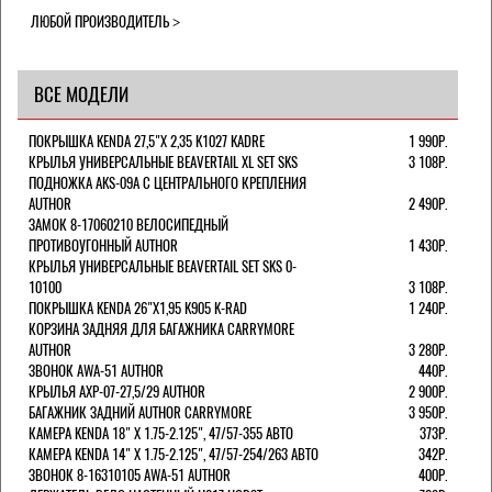
ЛЮБОЙ ПРОИЗВОДИТЕЛЬ
ВСЕ МОДЕЛИ
ПОКРЫШКА KENDA 27,5"Х 2,35 K1027 KADRE
1 990Р.
КРЫЛЬЯ УНИВЕРСАЛЬНЫЕ BEAVERTAIL XL SET SKS
3 108Р.
ПОДНОЖКА AKS-09A C ЦЕНТРАЛЬНОГО КРЕПЛЕНИЯ
AUTHOR
2 490Р.
ЗАМОК 8-17060210 ВЕЛОСИПЕДНЫЙ
ПРОТИВОУГОННЫЙ AUTHOR
1 430Р.
КРЫЛЬЯ УНИВЕРСАЛЬНЫЕ BEAVERTAIL SET SKS 0-
10100
3 108Р.
ПОКРЫШКА KENDA 26"Х1,95 K905 K-RAD
1 240Р.
КОРЗИНА ЗАДНЯЯ ДЛЯ БАГАЖНИКА CARRYMORE
AUTHOR
3 280Р.
ЗВОНОК AWA-51 AUTHOR
440Р.
КРЫЛЬЯ AXP-07-27,5/29 AUTHOR
2 900Р.
БАГАЖНИК ЗАДНИЙ AUTHOR CARRYMORE
3 950Р.
КАМЕРА KENDA 18" Х 1.75-2.125", 47/57-355 АВТО
373Р.
КАМЕРА KENDA 14" Х 1.75-2.125", 47/57-254/263 АВТО
342Р.
ЗВОНОК 8-16310105 AWA-51 AUTHOR
400Р.