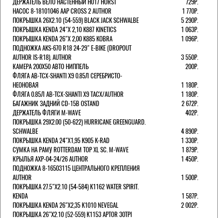
ДЕРЖАТЕЛЬ ВЕЛО НАСТЕННЫЙ H017 HORST
729Р.
НАСОС 8-18101046 AAP CROSS 2 AUTHOR
1 770Р.
ПОКРЫШКА 26X2.10 (54-559) BLACK JACK SCHWALBE
5 290Р.
ПОКРЫШКА KENDA 24"Х 2,10 K887 KINETICS
1 063Р.
ПОКРЫШКА KENDA 26"Х 2,00 K885 KOBRA
1 096Р.
ПОДНОЖКА AKS-670 R18 24-29" E-BIKE (DROPOUT
AUTHOR IS-R18). AUTHOR
3 550Р.
КАМЕРА 200Х50 АВТО НИППЕЛЬ
200Р.
ФЛЯГА AB-TCX-SHANTI X9 0.85Л СЕРЕБРИСТО-
НЕОНОВАЯ
1 180Р.
ФЛЯГА 0.85Л AB-TCX-SHANTI X9 TACX/AUTHOR
1 180Р.
БАГАЖНИК ЗАДНИЙ CD-15B OSTAND
2 672Р.
ДЕРЖАТЕЛЬ ФЛЯГИ M-WAVE
402Р.
ПОКРЫШКА 29X2.00 (50-622) HURRICANE GREENGUARD.
SCHWALBE
4 890Р.
ПОКРЫШКА KENDA 24"Х1,95 K905 K-RAD
1 330Р.
СУМКА НА РАМУ ROTTERDAM TOP XL SC. M-WAVE
1 879Р.
КРЫЛЬЯ AXP-04-24/26 AUTHOR
1 450Р.
ПОДНОЖКА 8-16503115 ЦЕНТРАЛЬНОГО КРЕПЛЕНИЯ
AUTHOR
1 500Р.
ПОКРЫШКА 27.5"Х2.10 (54-584) K1162 WATER SPIRIT.
KENDA
1 587Р.
ПОКРЫШКА KENDA 26"Х2,35 K1010 NEVEGAL
2 002Р.
ПОКРЫШКА 26"Х2.10 (52-559) K1153 APTOR 30TPI