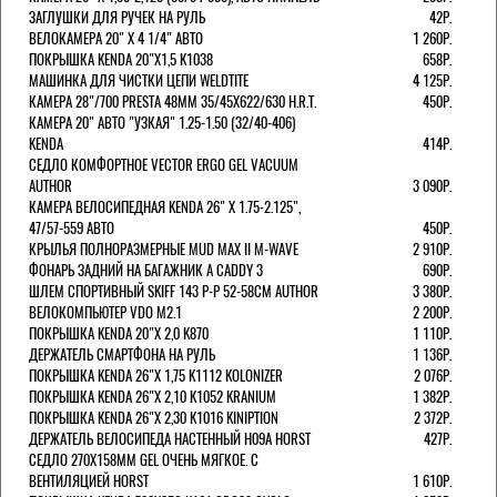
ЗАГЛУШКИ ДЛЯ РУЧЕК НА РУЛЬ
42Р.
ВЕЛОКАМЕРА 20" Х 4 1/4" АВТО
1 260Р.
ПОКРЫШКА KENDA 20"Х1,5 K1038
658Р.
МАШИНКА ДЛЯ ЧИСТКИ ЦЕПИ WELDTITE
4 125Р.
КАМЕРА 28"/700 PRESTA 48ММ 35/45Х622/630 H.R.T.
450Р.
КАМЕРА 20" АВТО "УЗКАЯ" 1.25-1.50 (32/40-406)
KENDA
414Р.
СЕДЛО КОМФОРТНОЕ VECTOR ERGO GEL VACUUM
AUTHOR
3 090Р.
КАМЕРА ВЕЛОСИПЕДНАЯ KENDA 26" Х 1.75-2.125",
47/57-559 АВТО
450Р.
КРЫЛЬЯ ПОЛНОРАЗМЕРНЫЕ MUD MAX II M-WAVE
2 910Р.
ФОНАРЬ ЗАДНИЙ НА БАГАЖНИК A CADDY 3
690Р.
ШЛЕМ СПОРТИВНЫЙ SKIFF 143 Р-Р 52-58СМ AUTHOR
3 380Р.
ВЕЛОКОМПЬЮТЕР VDO M2.1
2 200Р.
ПОКРЫШКА KENDA 20"Х 2,0 K870
1 110Р.
ДЕРЖАТЕЛЬ СМАРТФОНА НА РУЛЬ
1 136Р.
ПОКРЫШКА KENDA 26"Х 1,75 K1112 KOLONIZER
2 076Р.
ПОКРЫШКА KENDA 26"Х 2,10 K1052 KRANIUM
1 382Р.
ПОКРЫШКА KENDA 26"Х 2,30 K1016 KINIPTION
2 372Р.
ДЕРЖАТЕЛЬ ВЕЛОСИПЕДА НАСТЕННЫЙ H09A HORST
427Р.
СЕДЛО 270Х158ММ GEL ОЧЕНЬ МЯГКОЕ. С
ВЕНТИЛЯЦИЕЙ HORST
1 610Р.