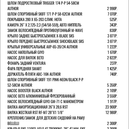
ШЛЕМ ПОДРОСТКОВЫЙ TRIGGER 174 Р-Р 54-58СМ
AUTHOR
2 990Р.
ШЛЕМ СПОРТИВНЫЙ SKIFF 171 Р-Р 58-62СМ AUTHOR
7 070Р.
ПОКРЫШКА 280 X 65-203 СЛИК. HOTA
525Р.
КАМЕРА 26" X 2,125-2,3 (54/58-559), АВТО НИППЕЛЬ
343Р.
ЗАМОК ВЕЛОСИПЕДНЫЙ ПРОТИВОУГОННЫЙ M-WAVE
830Р.
КРЫЛО ЗАДНЕЕ БЫСТРОСЪЕМНОЕ X-BLADE SKS
3 871Р.
КРЫЛО ПЕРЕДНЕЕ БЫСТРОСЪЕМНОЕ SHOCKBLADE SKS
3 871Р.
КРЫЛЬЯ УНИВЕРСАЛЬНЫЕ AXP-65-20/24 AUTHOR
1 222Р.
НАСОС НАПОЛЬНЫЙ GIYO
1 670Р.
НАСОС ДЛЯ ВИЛОК ВЕТО
2 822Р.
ФОНАРЬ ЗАДНИЙ VENTURA
237Р.
ФАРА ПЕРЕДНЯЯ SMART
1 425Р.
ДЕРЖАТЕЛЬ ФЛЯГИ ABC-16N AUTHOR
740Р.
ШЛЕМ СПОРТИВНЫЙ SKIFF 191 PINK-NEON/BLACK Р-Р
52-58СМ AUTHOR
5 350Р.
НАСОС BOOSTER BLACK AUTHOR
2 109Р.
НАСОС BETO АЛЮМИНИЕВЫЙ ФРЕЗЕРОВАННЫЙ
3 550Р.
НАСОС ВЕЛОСИПЕДНЫЙ GIYO GM-71 С МАНОМЕТРОМ
1 917Р.
ВИЛКА АМОРТИЗАЦИОННАЯ 26"Х 28,6 RST
23 900Р.
ВИЛКА ЖЕСТКАЯ RST RF-M7 28"Х1 1/8"
12 980Р.
КРЕПЛЕНИЕ/ЗАМОК ДЛЯ ДЕТСКИХ СИДЕНИЙ НА РАМУ
BELLELLI
2 300Р.
КРЫЛЬЯ SKS-11002, VELO 47 TREKKING, 28" 47 ММ. SKS
3 200Р.