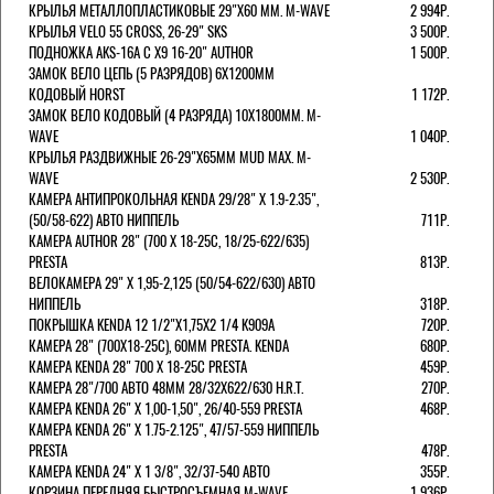
КРЫЛЬЯ МЕТАЛЛОПЛАСТИКОВЫЕ 29"Х60 ММ. M-WAVE
2 994Р.
КРЫЛЬЯ VELO 55 CROSS, 26-29" SKS
3 500Р.
ПОДНОЖКА AKS-16A C X9 16-20" AUTHOR
1 500Р.
ЗАМОК ВЕЛО ЦЕПЬ (5 РАЗРЯДОВ) 6Х1200ММ
КОДОВЫЙ HORST
1 172Р.
ЗАМОК ВЕЛО КОДОВЫЙ (4 РАЗРЯДА) 10Х1800ММ. M-
WAVE
1 040Р.
КРЫЛЬЯ РАЗДВИЖНЫЕ 26-29"Х65ММ MUD MAX. M-
WAVE
2 530Р.
КАМЕРА АНТИПРОКОЛЬНАЯ KENDA 29/28" Х 1.9-2.35",
(50/58-622) АВТО НИППЕЛЬ
711Р.
КАМЕРА AUTHOR 28" (700 Х 18-25С, 18/25-622/635)
PRESTA
813Р.
ВЕЛОКАМЕРА 29" X 1,95-2,125 (50/54-622/630) АВТО
НИППЕЛЬ
318Р.
ПОКРЫШКА KENDA 12 1/2"Х1,75X2 1/4 K909A
720Р.
КАМЕРА 28" (700Х18-25С), 60ММ PRESTA. KENDA
680Р.
КАМЕРА KENDA 28" 700 Х 18-25С PRESTA
459Р.
КАМЕРА 28"/700 АВТО 48ММ 28/32Х622/630 H.R.T.
270Р.
КАМЕРА KENDA 26" Х 1,00-1,50", 26/40-559 PRESTA
468Р.
КАМЕРА KENDA 26" Х 1.75-2.125", 47/57-559 НИППЕЛЬ
PRESTA
478Р.
КАМЕРА KENDA 24" Х 1 3/8", 32/37-540 АВТО
355Р.
КОРЗИНА ПЕРЕДНЯЯ БЫСТРОСЪЕМНАЯ M-WAVE
1 936Р.