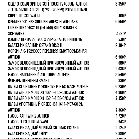
СЕДЛО КОМФОРТНОЕ SOFT TOUCH VACUUM AUTHOR
3 350Р.
ЛЕНТА ОБОДНАЯ (2 ШТ) 26" (20-559) POLYURETHANE
SUPER H.P SCHWALBE
400Р.
КРЫЛЬЯ 29" SKS SHOCKBLADE+X-BLADE DARK.
6 650Р.
ПОКРЫШКА 26X2.10 (54-559) BILLY BONKERS
SCHWALBE
3 387Р.
КАМЕРА KENDA 28" 700 Х 28-45С АВТО НИППЕЛЬ
530Р.
БАГАЖНИК ЗАДНИЙ OSTAND DISC II
2 384Р.
КОРЗИНА 8-15290005 ПЕРЕДНЯЯ БЫСТРОСЪЕМНАЯ
AUTHOR
6 900Р.
ЗАМОК ВЕЛОСИПЕДНЫЙ ПРОТИВОУГОННЫЙ AUTHOR
680Р.
ЗАМОК ВЕЛОСИПЕДНЫЙ ПРОТИВОУГОННЫЙ AUTHOR
2 038Р.
НАСОС НАПОЛЬНЫЙ AIR TURBO AUTHOR
3 540Р.
ФОНАРЬ ПЕРЕДНИЙ SMART
930Р.
ШЛЕМ СПОРТИВНЫЙ SKIFF 172 Р-Р 58-62СМ AUTHOR
6 230Р.
ШЛЕМ AERO INMOLD X8 162 Р-Р 52-58СМ AUTHOR
4 300Р.
ШЛЕМ AERO INMOLD X8 162 Р-Р 58-62СМ AUTHOR
7 350Р.
ШЛЕМ СПОРТИВНЫЙ CREEK HST 161Р-Р 57-60 СМ
AUTHOR
7 360Р.
НАСОС AAP TWIN 2 AUTHOR
1 720Р.
НАСОС FLEXI TUBE M-WAVE
943Р.
БАГАЖНИК ЗАДНИЙ ЧЕРНЫЙ СD-20AC OSTAND
2 124Р.
БАГАЖНИК ЗАДНИЙ THINY
2 980Р.