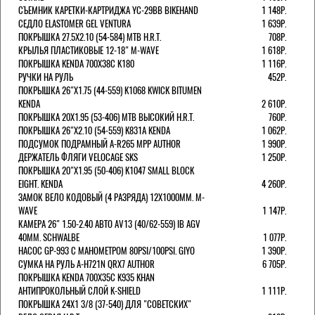
СЪЕМНИК КАРЕТКИ-КАРТРИДЖА YC-29BB BIKEHAND
1 148Р.
СЕДЛО ELASTOMER GEL VENTURA
1 639Р.
ПОКРЫШКА 27.5X2.10 (54-584) MTB H.R.T.
708Р.
КРЫЛЬЯ ПЛАСТИКОВЫЕ 12-18" M-WAVE
1 618Р.
ПОКРЫШКА KENDA 700Х38С K180
1 116Р.
РУЧКИ НА РУЛЬ
452Р.
ПОКРЫШКА 26"Х1.75 (44-559) K1068 KWICK BITUMEN
KENDA
2 610Р.
ПОКРЫШКА 20X1.95 (53-406) MTB ВЫСОКИЙ H.R.T.
760Р.
ПОКРЫШКА 26"Х2.10 (54-559) K831A KENDA
1 062Р.
ПОДСУМОК ПОДРАМНЫЙ A-R265 MPP AUTHOR
1 990Р.
ДЕРЖАТЕЛЬ ФЛЯГИ VELOCAGE SKS
1 250Р.
ПОКРЫШКА 20"Х1.95 (50-406) K1047 SMALL BLOCK
EIGHT. KENDA
4 260Р.
ЗАМОК ВЕЛО КОДОВЫЙ (4 РАЗРЯДА) 12Х1000ММ. M-
WAVE
1 147Р.
КАМЕРА 26" 1.50-2.40 АВТО AV13 (40/62-559) IB AGV
40MM. SCHWALBE
1 077Р.
НАСОС GP-993 С МАНОМЕТРОМ 80PSI/100PSI. GIYO
1 390Р.
СУМКА НА РУЛЬ A-H721N QRX7 AUTHOR
6 705Р.
ПОКРЫШКА KENDA 700Х35С K935 KHAN
АНТИПРОКОЛЬНЫЙ СЛОЙ K-SHIELD
1 111Р.
ПОКРЫШКА 24X1 3/8 (37-540) ДЛЯ "СОВЕТСКИХ"