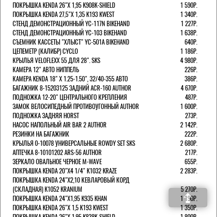
ПОКРЫШКА KENDA 26"Х 1,95 K908K-SHIELD
1 590Р.
ПОКРЫШКА KENDA 27,5"Х 1,35 K193 KWEST
1 340Р.
СТЕНД ДЕМОНСТРАЦИОННЫЙ YC-117N BIKEHAND
1 227Р.
СТЕНД ДЕМОНСТРАЦИОННЫЙ YC-103 BIKEHAND
1 638Р.
СЪЕМНИК КАССЕТЫ "ХЛЫСТ" YC-501A BIKEHAND
640Р.
ЦЕПЕМЕТР (КАЛИБР) CYCLO
1 186Р.
КРЫЛЬЯ VELOFLEXX 55 ДЛЯ 28". SKS
4 980Р.
КАМЕРА 12" АВТО НИППЕЛЬ
226Р.
КАМЕРА KENDA 18" Х 1.25-1.50", 32/40-355 АВТО
386Р.
БАГАЖНИК 8-15203125 ЗАДНИЙ ACR-160 AUTHOR
4 670Р.
ПОДНОЖКА 12-20" ЦЕНТРАЛЬНОГО КРЕПЛЕНИЯ
487Р.
ЗАМОК ВЕЛОСИПЕДНЫЙ ПРОТИВОУГОННЫЙ AUTHOR
1 600Р.
ПОДНОЖКА ЗАДНЯЯ HORST
273Р.
НАСОС НАПОЛЬНЫЙ AIR BAR 2 AUTHOR
2 142Р.
РЕЗИНКИ НА БАГАЖНИК
222Р.
КРЫЛЬЯ 0-10078 УНИВЕРСАЛЬНЫЕ ROWDY SET SKS
2 680Р.
АПТЕЧКА 8-10101202 ARS-56 AUTHOR
217Р.
ЗЕРКАЛО ОВАЛЬНОЕ ЧЕРНОЕ M-WAVE
655Р.
ПОКРЫШКА KENDA 20"Х4 1/4" K1032 KRAZE
2 283Р.
ПОКРЫШКА KENDA 24"Х2,10 КЕВЛАРОВЫЙ КОРД
(СКЛАДНАЯ) K1052 KRANIUM
5 270Р.
ПОКРЫШКА KENDA 24"Х1,95 K935 KHAN
1 190Р.
ПОКРЫШКА KENDA 26"Х 1,5 K193 KWEST
1 350Р.
ПОКРЫШКА KENDA 26"Х 1,95 K838K-SHIELD
1 800Р.