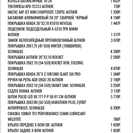
КОЛЕСА БАЛАНСИРНЫЕ 16-24''
1 652Р.
ТУКЛИПСЫ APD-TC313 AUTHOR
770Р.
НАСОС AAP JET MINI COMPOSITE 120PSI. AUTHOR
1 200Р.
БАГАЖНИК АЛЮМИНИЕВЫЙ 24-29" СВАРНОЙ. ЧЕРНЫЙ
4 194Р.
ПОКРЫШКА KENDA 26"Х2,10 K1010 NEVEGAL
1 447Р.
ПОДСУМОК ПОДСЕДЕЛЬНЫЙ A-S310 TPN МИНИ
AUTHOR
1 317Р.
ЗАМОК ВЕЛОСИПЕДНЫЙ ПРОТИВОУГОННЫЙ AUTHOR
3 670Р.
ПОКРЫШКА 26X1,75 (47-559) WINTER (100ШИПОВ).
SCHWALBE
4 390Р.
ПОКРЫШКА AUTHOR 26"Х2,10 ROCKET
2 280Р.
ПОКРЫШКА 26X2.10 (54-559) ROCKET RON, FOLDING.
SCHWALBE
4 870Р.
ПОКРЫШКА KENDA 26"Х 2,10K1080 SLANT SIX PRO
1 344Р.
РУЧКИ НА РУЛЬ AGR ERGO 20 AUTHOR
2 190Р.
ПОКРЫШКА 26X2.10 (54-559) SMART SAM. SCHWALBE
3 250Р.
СЕДЛО DONNA. AUTHOR
3 170Р.
ШЛЕМ PULSE LED X8 171 Р-Р 58-61 СМ AUTHOR
5 710Р.
ПОКРЫШКА 26X2.00 (50-559) MARATHON PLUS, СУПЕР
АНТИПРОКОЛ, SCHWALBE
6 390Р.
СМАЗКА 100МЛ TF2 PERFORMANCE CHAIN LUBRICANT
WELDTITE
786Р.
КРЫЛО ПЕРЕДНЕЕ X-BOW QR. AUTHOR
1 428Р.
КРЫЛО ЗАДНЕЕ X-BOW AUTHOR
1 428Р.