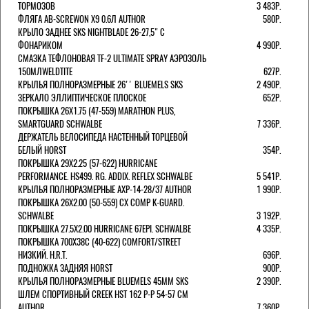
ТОРМОЗОВ
3 483Р.
ФЛЯГА AB-SCREWON X9 0.6Л AUTHOR
580Р.
КРЫЛО ЗАДНЕЕ SKS NIGHTBLADE 26-27,5" С
ФОНАРИКОМ
4 990Р.
СМАЗКА ТЕФЛОНОВАЯ TF-2 ULTIMATE SPRAY АЭРОЗОЛЬ
150МЛWELDTITE
627Р.
КРЫЛЬЯ ПОЛНОРАЗМЕРНЫЕ 26'' BLUEMELS SKS
2 490Р.
ЗЕРКАЛО ЭЛЛИПТИЧЕСКОЕ ПЛОСКОЕ
652Р.
ПОКРЫШКА 26X1.75 (47-559) MARATHON PLUS,
SMARTGUARD SCHWALBE
7 336Р.
ДЕРЖАТЕЛЬ ВЕЛОCИПЕДА НАСТЕННЫЙ ТОРЦЕВОЙ
БЕЛЫЙ HORST
354Р.
ПОКРЫШКА 29X2.25 (57-622) HURRICANE
PERFORMANCE. HS499. RG. ADDIX. REFLEX SCHWALBE
5 541Р.
КРЫЛЬЯ ПОЛНОРАЗМЕРНЫЕ AXP-14-28/37 AUTHOR
1 990Р.
ПОКРЫШКА 26X2.00 (50-559) CX COMP K-GUARD.
SCHWALBE
3 192Р.
ПОКРЫШКА 27.5X2.00 HURRICANE 67EPI. SCHWALBE
4 335Р.
ПОКРЫШКА 700X38С (40-622) COMFORT/STREET
НИЗКИЙ. H.R.T.
696Р.
ПОДНОЖКА ЗАДНЯЯ HORST
900Р.
КРЫЛЬЯ ПОЛНОРАЗМЕРНЫЕ BLUEMELS 45MM SKS
2 390Р.
ШЛЕМ СПОРТИВНЫЙ CREEK HST 162 Р-Р 54-57 СМ
AUTHOR
7 360Р.