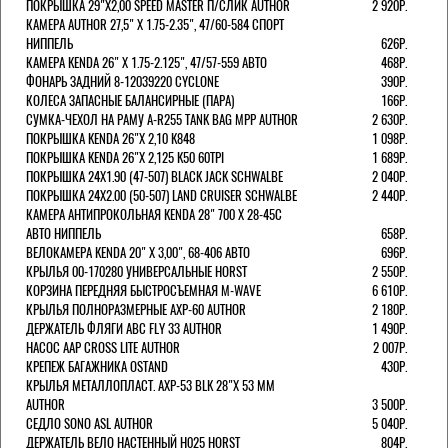
ПОКРЫШКА 29"Х2,00 SPEED MASTER П/СЛИК AUTHOR
2 920Р.
КАМЕРА AUTHOR 27,5" Х 1.75-2.35", 47/60-584 СПОРТ
НИППЕЛЬ
626Р.
КАМЕРА KENDA 26" Х 1.75-2.125", 47/57-559 АВТО
468Р.
ФОНАРЬ ЗАДНИЙ 8-12039220 CYCLONE
390Р.
КОЛЕСА ЗАПАСНЫЕ БАЛАНСИРНЫЕ (ПАРА)
166Р.
CУМКА-ЧЕХОЛ НА РАМУ A-R255 TANK BAG MPP AUTHOR
2 630Р.
ПОКРЫШКА KENDA 26"Х 2,10 K848
1 098Р.
ПОКРЫШКА KENDA 26"Х 2,125 K50 60TPI
1 689Р.
ПОКРЫШКА 24X1.90 (47-507) BLACK JACK SCHWALBE
2 040Р.
ПОКРЫШКА 24X2.00 (50-507) LAND CRUISER SCHWALBE
2 440Р.
КАМЕРА АНТИПРОКОЛЬНАЯ KENDA 28" 700 Х 28-45C
АВТО НИППЕЛЬ
658Р.
ВЕЛОКАМЕРА KENDA 20" Х 3,00", 68-406 АВТО
696Р.
КРЫЛЬЯ 00-170280 УНИВЕРСАЛЬНЫЕ HORST
2 550Р.
КОРЗИНА ПЕРЕДНЯЯ БЫСТРОСЪЕМНАЯ M-WAVE
6 610Р.
КРЫЛЬЯ ПОЛНОРАЗМЕРНЫЕ AXP-60 AUTHOR
2 180Р.
ДЕРЖАТЕЛЬ ФЛЯГИ АВС FLY 33 AUTHOR
1 490Р.
НАСОС AAP CROSS LITE AUTHOR
2 007Р.
КРЕПЕЖ БАГАЖНИКА OSTAND
430Р.
КРЫЛЬЯ МЕТАЛЛОПЛАСТ. AXP-53 BLK 28"Х 53 ММ
AUTHOR
3 500Р.
СЕДЛО SONO ASL AUTHOR
5 040Р.
ДЕРЖАТЕЛЬ ВЕЛО НАСТЕННЫЙ H025 HORST
804Р.