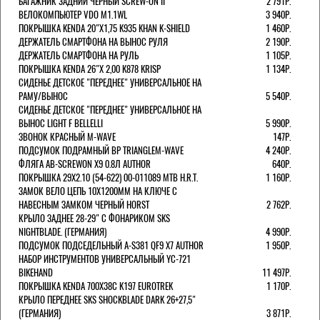
БАГАЖНИК ЗАДНИЙ ЧЕРНЫЙ SCREW-ON II
2 791Р.
ВЕЛОКОМПЬЮТЕР VDO M1.1WL
3 940Р.
ПОКРЫШКА KENDA 20"Х1,75 K935 KHAN K-SHIELD
1 460Р.
ДЕРЖАТЕЛЬ СМАРТФОНА НА ВЫНОС РУЛЯ
2 190Р.
ДЕРЖАТЕЛЬ СМАРТФОНА НА РУЛЬ
1 105Р.
ПОКРЫШКА KENDA 26"Х 2,00 K878 KRISP
1 134Р.
СИДЕНЬЕ ДЕТСКОЕ "ПЕРЕДНЕЕ" УНИВЕРСАЛЬНОЕ НА
РАМУ/ВЫНОС
5 540Р.
СИДЕНЬЕ ДЕТСКОЕ "ПЕРЕДНЕЕ" УНИВЕРСАЛЬНОЕ НА
ВЫНОС LIGHT F BELLELLI
5 990Р.
ЗВОНОК КРАСНЫЙ M-WAVE
147Р.
ПОДСУМОК ПОДРАМНЫЙ BP TRIANGLEM-WAVE
4 240Р.
ФЛЯГА AB-SCREWON X9 0.8Л AUTHOR
640Р.
ПОКРЫШКА 29X2.10 (54-622) 00-011089 MTB H.R.T.
1 160Р.
ЗАМОК ВЕЛО ЦЕПЬ 10Х1200ММ НА КЛЮЧЕ С
НАВЕСНЫМ ЗАМКОМ ЧЕРНЫЙ HORST
2 762Р.
КРЫЛО ЗАДНЕЕ 28-29" С ФОНАРИКОМ SKS
NIGHTBLADE. (ГЕРМАНИЯ)
4 990Р.
ПОДСУМОК ПОДСЕДЕЛЬНЫЙ A-S381 QF9 X7 AUTHOR
1 950Р.
НАБОР ИНСТРУМЕНТОВ УНИВЕРСАЛЬНЫЙ YC-721
BIKEHAND
11 497Р.
ПОКРЫШКА KENDA 700Х38С K197 EUROTREK
1 170Р.
КРЫЛО ПЕРЕДНЕЕ SKS SHOCKBLADE DARK 26+27,5"
(ГЕРМАНИЯ)
3 871Р.