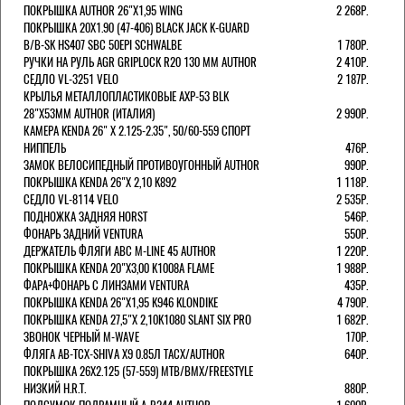
ПОКРЫШКА AUTHOR 26"Х1,95 WING
2 268Р.
ПОКРЫШКА 20X1.90 (47-406) BLACK JACK K-GUARD
B/B-SK HS407 SBC 50EPI SCHWALBE
1 780Р.
РУЧКИ НА РУЛЬ AGR GRIPLOCK R20 130 ММ AUTHOR
2 410Р.
СЕДЛО VL-3251 VELO
2 187Р.
КРЫЛЬЯ МЕТАЛЛОПЛАСТИКОВЫЕ AXP-53 BLK
28"Х53ММ AUTHOR (ИТАЛИЯ)
2 990Р.
КАМЕРА KENDA 26" Х 2.125-2.35", 50/60-559 СПОРТ
НИППЕЛЬ
476Р.
ЗАМОК ВЕЛОСИПЕДНЫЙ ПРОТИВОУГОННЫЙ AUTHOR
990Р.
ПОКРЫШКА KENDA 26"Х 2,10 K892
1 118Р.
СЕДЛО VL-8114 VELO
2 535Р.
ПОДНОЖКА ЗАДНЯЯ HORST
546Р.
ФОНАРЬ ЗАДНИЙ VENTURA
550Р.
ДЕРЖАТЕЛЬ ФЛЯГИ АВС M-LINE 45 AUTHOR
1 220Р.
ПОКРЫШКА KENDA 20"Х3,00 K1008A FLAME
1 988Р.
ФАРА+ФОНАРЬ С ЛИНЗАМИ VENTURA
435Р.
ПОКРЫШКА KENDA 26"Х1,95 K946 KLONDIKE
4 790Р.
ПОКРЫШКА KENDA 27,5"Х 2,10K1080 SLANT SIX PRO
1 682Р.
ЗВОНОК ЧЕРНЫЙ M-WAVE
170Р.
ФЛЯГА AB-TCX-SHIVA X9 0.85Л TACX/AUTHOR
640Р.
ПОКРЫШКА 26X2.125 (57-559) MTB/BMX/FREESTYLE
НИЗКИЙ H.R.T.
880Р.