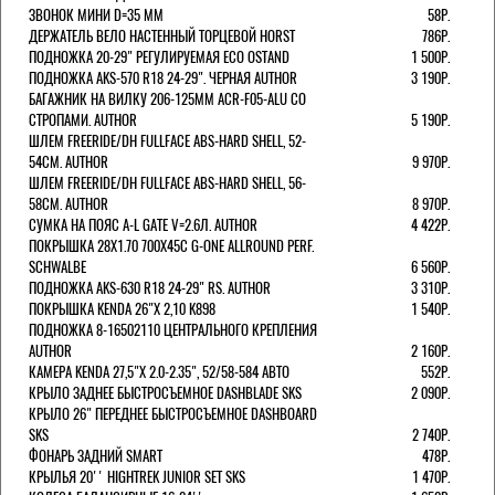
ЗВОНОК МИНИ D=35 ММ
58Р.
ДЕРЖАТЕЛЬ ВЕЛО НАСТЕННЫЙ ТОРЦЕВОЙ HORST
786Р.
ПОДНОЖКА 20-29" РЕГУЛИРУЕМАЯ ECO OSTAND
1 500Р.
ПОДНОЖКА AKS-570 R18 24-29". ЧЕРНАЯ AUTHOR
3 190Р.
БАГАЖНИК НА ВИЛКУ 206-125ММ ACR-F05-ALU СО
СТРОПАМИ. AUTHOR
5 190Р.
ШЛЕМ FREERIDE/DH FULLFACE ABS-HARD SHELL, 52-
54СМ. AUTHOR
9 970Р.
ШЛЕМ FREERIDE/DH FULLFACE ABS-HARD SHELL, 56-
58СМ. AUTHOR
8 970Р.
СУМКА НА ПОЯС A-L GATE V=2.6Л. AUTHOR
4 422Р.
ПОКРЫШКА 28X1.70 700X45C G-ONE ALLROUND PERF.
SCHWALBE
6 560Р.
ПОДНОЖКА AKS-630 R18 24-29" RS. AUTHOR
3 310Р.
ПОКРЫШКА KENDA 26"Х 2,10 K898
1 540Р.
ПОДНОЖКА 8-16502110 ЦЕНТРАЛЬНОГО КРЕПЛЕНИЯ
AUTHOR
2 160Р.
КАМЕРА KENDA 27,5"Х 2.0-2.35", 52/58-584 АВТО
552Р.
КРЫЛО ЗАДНЕЕ БЫСТРОСЪЕМНОЕ DASHBLADE SKS
2 090Р.
КРЫЛО 26" ПЕРЕДНЕЕ БЫСТРОСЪЕМНОЕ DASHBOARD
SKS
2 740Р.
ФОНАРЬ ЗАДНИЙ SMART
478Р.
КРЫЛЬЯ 20'' HIGHTREK JUNIOR SET SKS
1 470Р.