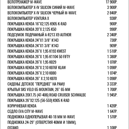
ВЕЛОТРЕНАЖЕР M-WAVE
17 900Р.
ВЕЛОКОМПЬЮТЕР X-IV SILICON СИНИЙ M-WAVE
3 900Р.
ВЕЛОКОМПЬЮТЕР X-IV SILICON ЧЕРНЫЙ M-WAVE
2 840Р.
ВЕЛОКОМПЬЮТЕР VENTURA Х
938Р.
ПОКРЫШКА KENDA 16"Х2,125 K905 K-RAD
900Р.
ПОКРЫШКА KENDA 20"Х 2,125 K50
990Р.
ПОДСУМОК ПОДРАМНЫЙ A-R213 X9 AUTHOR
2 340Р.
ПОКРЫШКА KENDA 24"Х1 3/8" K143
730Р.
ПОКРЫШКА KENDA 24"Х1 3/8" K143
909Р.
ПОКРЫШКА KENDA 26"Х 1,95 K193 KWEST
1 510Р.
ПОКРЫШКА KENDA 26"Х 1,95 K1104 50 FIFTY
1 380Р.
ПОКРЫШКА KENDA 26"Х 1,95 K829
1 078Р.
ПОКРЫШКА KENDA 26"Х 2,10 K876F KLAW
1 098Р.
ПОКРЫШКА KENDA 26"Х 2,10 K880
1 074Р.
ПОКРЫШКА KENDA 26" Х 2,10 K870
1 098Р.
СИДЕНЬЕ ДЕТСКОЕ "ПЕРЕДНЕЕ" НА РАМУ
3 333Р.
КРЫЛЬЯ SKS VELO 65 MOUNTAIN, 26" 65 ММ
1 700Р.
ПОКРЫШКА 20X1.75 (47-406) ROAD CRUISER SCHWALBE
1 945Р.
ПОКРЫШКА 26"Х2.125 (56-559) K905 K-RAD
КОРИЧНЕВАЯ KENDA
1 420Р.
СЕДЛО EVA CITY M-WAVE
1 647Р.
ПОДНОЖКА ОДНОПЕРЬЕВАЯ 40-18 ММ M-WAVE
1 570Р.
ПОДНОЖКА 24-29" (ОТВЕРСТИЯ 40ММ И 18ММ),
OSTAND
1 108Р.