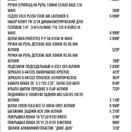
РУЧКИ (ГРИПСЫ) НА РУЛЬ 130ММ CLOUD BASE 2 M-
WAVE
260Р.
СЕДЛО VELO PLUSH TOUR AIR LASTOMER II
6 690Р.
НАБОР КЛЮЧ TW-2/24 ДИНАМОМЕТРИЧЕСКИЙ ДЛЯ
ГОЛОВОК 1/4", 3/4/5/6/8ММ, T10, T25 В КЕЙСЕ M-
WAVE
8 990Р.
ШЛЕМ ВМХ/FREESTYLE Р-Р 58-61СМ M-WAVE
3 890Р.
РУЧКИ НА РУЛЬ ДЕТСКИЕ AGR JUNIOR R5 85 ММ
AUTHOR
522Р.
РУЧКИ НА РУЛЬ ДЕТСКИЕ AGR JUNIOR R5 85 ММ
AUTHOR
700Р.
ПОДСУМОК ПОДСЕДЕЛЬНЫЙ A-S351 QF9 AUTHOR
2 030Р.
ЗЕРКАЛО 6-647335 ПАНОРАМНОЕ КРУГЛОЕ
427Р.
ЗЕРКАЛО 6-647332 ПЛОСКОЕ ЭЛЛИПТИЧЕСКОЕ
867Р.
КАМЕРА KENDA 26" Х 2.125-2.35", 50/60-559 АВТО
418Р.
КРЫЛО-ЩИТОК ПЕРЕДНЕЕ X-FLAP AUTHOR
732Р.
ПОДНОЖКА 8-16500140 ЗАДНЯЯ AKS-530 RS-24/29
AUTHOR
2 110Р.
ШЛЕМ CREEK FULLFACE 57-60СМ GREY AUTHOR
8 990Р.
БАГАЖНИК ЗАДНИЙ ACR-20N AUTHOR
5 310Р.
ПОКРЫШКА KENDA 16"Х1,50 K193 KWEST
574Р.
ПОКРЫШКА KENDA 26"Х1,75 K197 EUROTREK
986Р.
ЗВОНОК АЛЮМИНИЙ/ПЛАСТИК "ДИНГ-ДОН"
123Р.