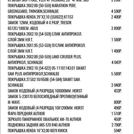
ПОКРЫШКА 26X2.00 (50-559) MARATHON PERF,
GREENGUARD, TWINSKIN,SCHWALBE
4 590Р.
ПОКРЫШКА KENDA 29"Х2,10 (55X622) K1153
2 400Р.
ЗАМОК 12ММ, КОДОВЫЙ 4-Х РАЗР, TRESOR
6512C/180СМ. ABUS
3 890Р.
ПОКРЫШКА 26X2.10 (54-559) СЛИК АНТИПРОКОЛ.
СЛОЙ 3ММ H.R.T.
1 580Р.
ПОКРЫШКА 26X1.95 (53-559) П/СЛИК АНТИПРОКОЛ.
СЛОЙ 3ММ H.R.T.
1 490Р.
ПОКРЫШКА 26X2.00 (50-559) LAND CRUISER PLUS,
АНТИПРКОЛ, SCHWALBE
4 047Р.
ПОКРЫШКА 29X2.10 (54-622) 05-11101143.01 SMART
SAM PLUS АНТИПРОКОЛ,SCHWALBE
5 580Р.
ПОКРЫШКА 27.5X2.10/650B (54-584) SMART SAM.
SCHWALBE
3 940Р.
ЗАМОК КОДОВЫЙ (4 РАЗРЯДА) 10Х800ММ. HORST
433Р.
ЗАМОК 5-230170 ВЕЛОСИПЕДНЫЙ ПРОТИВОУГОННЫЙ
M-WAVE
800Р.
ЗАМОК КОДОВЫЙ (4 РАЗРЯДА) 10Х1200ММ. HORST
496Р.
ФАРА ПЕРЕДНЯЯ AUTHOR
1 510Р.
ЗЕРКАЛО ПАНОРАМНОЕ ОВАЛЬНОЕ AM-70 AUTHOR
450Р.
ПОДНОЖКА ЗАДНЯЯ AKS-570 R40 AUTHOR
2 790Р.
ПОКРЫШКА KENDA 16"Х2,00 K879 KWICK
594Р.