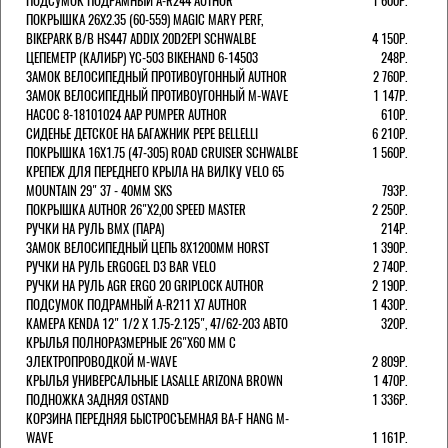
ПОДСУМОК ПОДРАМНЫЙ A-R244 AUTHOR
1 600Р.
ПОКРЫШКА 26X2.35 (60-559) MAGIC MARY PERF,
BIKEPARK B/B HS447 ADDIX 20D2EPI SCHWALBE
4 150Р.
ЦЕПЕМЕТР (КАЛИБР) YC-503 BIKEHAND 6-14503
248Р.
ЗАМОК ВЕЛОСИПЕДНЫЙ ПРОТИВОУГОННЫЙ AUTHOR
2 760Р.
ЗАМОК ВЕЛОСИПЕДНЫЙ ПРОТИВОУГОННЫЙ M-WAVE
1 147Р.
НАСОС 8-18101024 AAP PUMPER AUTHOR
610Р.
СИДЕНЬЕ ДЕТСКОЕ НА БАГАЖНИК PEPE BELLELLI
6 210Р.
ПОКРЫШКА 16X1.75 (47-305) ROAD CRUISER SCHWALBE
1 560Р.
КРЕПЕЖ ДЛЯ ПЕРЕДНЕГО КРЫЛА НА ВИЛКУ VELO 65
MOUNTAIN 29" 37 - 40ММ SKS
793Р.
ПОКРЫШКА AUTHOR 26"Х2,00 SPEED MASTER
2 250Р.
РУЧКИ НА РУЛЬ BMX (ПАРА)
214Р.
ЗАМОК ВЕЛОCИПЕДНЫЙ ЦЕПЬ 8Х1200ММ HORST
1 390Р.
РУЧКИ НА РУЛЬ ERGOGEL D3 BAR VELO
2 740Р.
РУЧКИ НА РУЛЬ AGR ERGO 20 GRIPLOCK AUTHOR
2 190Р.
ПОДСУМОК ПОДРАМНЫЙ A-R211 X7 AUTHOR
1 430Р.
КАМЕРА KENDA 12" 1/2 Х 1.75-2.125", 47/62-203 АВТО
320Р.
КРЫЛЬЯ ПОЛНОРАЗМЕРНЫЕ 26"Х60 ММ С
ЭЛЕКТРОПРОВОДКОЙ M-WAVE
2 809Р.
КРЫЛЬЯ УНИВЕРСАЛЬНЫЕ LASALLE ARIZONA BROWN
1 470Р.
ПОДНОЖКА ЗАДНЯЯ OSTAND
1 336Р.
КОРЗИНА ПЕРЕДНЯЯ БЫСТРОСЪЕМНАЯ BA-F HANG M-
WAVE
1 161Р.