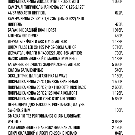
ПОКРЫШКА KENDA 700Х35С K161 CROSS CYCLO
1 050Р.
КАМЕРА АНТИПРОКОЛЬНАЯ KENDA 26" Х 1.75-2.125",
47/57-559 АВТО НИППЕЛЬ
672Р.
КАМЕРА KENDA 28-29" Х 1,9-2,35" (50/58-622) АВТО
НИППЕЛЬ
475Р.
БАГАЖНИК ЗАДНИЙ H041 HORST
1 916Р.
АПТЕЧКА RED DEVILS
430Р.
ДЕРЖАТЕЛЬ ФЛЯГИ АВС FLY 33 AUTHOR
1 182Р.
ШЛЕМ PULSE LED X8 185 Р-Р 52-58СМ AUTHOR
5 710Р.
ДЕРЖАТЕЛЬ ФЛЯГИ 8-14000221 ABC-16N AUTHOR
780Р.
НАСОС АЛЮМИНИЕВЫЙ С МАНОМЕТРОМ BETO
1 183Р.
БАГАЖНИК 8-15200213 ЗАДНИЙ ACR-25 AUTHOR
5 660Р.
КОЛЕСА БАЛАНСИРНЫЕ
540Р.
ЭКСЦЕНТРИК ДЛЯ БАГАЖНИКА M-WAVE
1 160Р.
ПОКРЫШКА KENDA 26"Х 1,95 K935 KHAN БЕЛАЯ
1 500Р.
ПОКРЫШКА KENDA 26"Х 2,10 K1109 60TPI KICK BACK
2 650Р.
ПОКРЫШКА KENDA 26"Х 2,125 K841A KOMFORT
1 126Р.
ПОКРЫШКА KENDA 700 Х 35С К1014 KLONDIKE
5 690Р.
ПЕРЕХОДНИК ДЛЯ НАСОСОВ, PRESTA-АВТО, ЛАТУНЬ
SW-BND, 21ММ
150Р.
СМАЗКА 1Л TF2 PERFORMANCE CHAIN LUBRICANT.
WELDTITE
3 669Р.
РОГА АЛЮМИНИЕВЫЕ ABE-302 ERGOBAR AUTHOR
2 180Р.
КЛЮЧ СКЛАДНОЙ (НАБОР) YC-286N BIKEHAND
847Р.