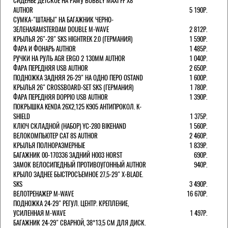
СИДЕНЬЕ ДЕТСКОЕ НА РАМУ BUBBLY MAXI FF X8
AUTHOR
5 190Р.
СУМКА-"ШТАНЫ" НА БАГАЖНИК ЧЕРНО-
ЗЕЛЕНАЯAMSTERDAM DOUBLE M-WAVE
2 812Р.
КРЫЛЬЯ 26"-28" SKS HIGHTREK 2.0 (ГЕРМАНИЯ)
1 590Р.
ФАРА И ФОНАРЬ AUTHOR
1 485Р.
РУЧКИ НА РУЛЬ AGR ERGO 2 130ММ AUTHOR
1 040Р.
ФАРА ПЕРЕДНЯЯ USB AUTHOR
2 650Р.
ПОДНОЖКА ЗАДНЯЯ 26-29" НА ОДНО ПЕРО OSTAND
1 600Р.
КРЫЛЬЯ 26" CROSSBOARD-SET SKS (ГЕРМАНИЯ)
1 780Р.
ФАРА ПЕРЕДНЯЯ DOPPIO USB AUTHOR
1 390Р.
ПОКРЫШКА KENDA 26Х2,125 K905 АНТИПРОКОЛ. K-
SHIELD
1 375Р.
КЛЮЧ СКЛАДНОЙ (НАБОР) YC-280 BIKEHAND
1 560Р.
ВЕЛОКОМПЬЮТЕР CAT 8S AUTHOR
2 460Р.
КРЫЛЬЯ ПОЛНОРАЗМЕРНЫЕ
1 839Р.
БАГАЖНИК 00-170336 ЗАДНИЙ H003 HORST
690Р.
ЗАМОК ВЕЛОСИПЕДНЫЙ ПРОТИВОУГОННЫЙ AUTHOR
940Р.
КРЫЛО ЗАДНЕЕ БЫСТРОСЪЕМНОЕ 27,5-29" X-BLADE.
SKS
3 490Р.
ВЕЛОТРЕНАЖЕР M-WAVE
16 670Р.
ПОДНОЖКА 24-29" РЕГУЛ. ЦЕНТР. КРЕПЛЕНИЕ,
УСИЛЕННАЯ M-WAVE
1 497Р.
БАГАЖНИК 24-29" СВАРНОЙ, 38*13,5 СМ ДЛЯ ДИСК.