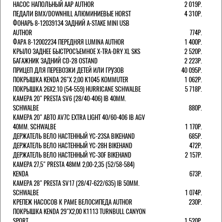
НАСОС НАПОЛЬНЫЙ AAP AUTHOR
2 019Р.
ПЕДАЛИ BMX/DOWNHILL АЛЮМИНИЕВЫЕ HORST
4 310Р.
ФОНАРЬ 8-12039134 ЗАДНИЙ A-STAKE MINI USB
AUTHOR
774Р.
ФАРА 8-12002234 ПЕРЕДНЯЯ LUMINA AUTHOR
1 400Р.
КРЫЛО ЗАДНЕЕ БЫСТРОСЪЕМНОЕ X-TRA-DRY XL SKS
2 520Р.
БАГАЖНИК ЗАДНИЙ CD-28 OSTAND
2 223Р.
ПРИЦЕП ДЛЯ ПЕРЕВОЗКИ ДЕТЕЙ ИЛИ ГРУЗОВ
40 095Р.
ПОКРЫШКА KENDA 26"Х 2,00 K1045 KOMMUTER
1 062Р.
ПОКРЫШКА 26X2.10 (54-559) HURRICANE SCHWALBE
5 718Р.
КАМЕРА 20" PRESTA SV6 (28/40-406) IB 40MM.
SCHWALBE
880Р.
КАМЕРА 20" АВТО AV7C EXTRA LIGHT 40/60-406 IB AGV
40MM. SCHWALBE
1 170Р.
ДЕРЖАТЕЛЬ ВЕЛО НАСТЕННЫЙ YC-23SA BIKEHAND
685Р.
ДЕРЖАТЕЛЬ ВЕЛО НАСТЕННЫЙ YC-28H BIKEHAND
472Р.
ДЕРЖАТЕЛЬ ВЕЛО НАСТЕННЫЙ YC-30F BIKEHAND
2 157Р.
КАМЕРА 27,5" PRESTA 48ММ 2,00-2,35 (52/58-584)
KENDA
673Р.
КАМЕРА 28" PRESTA SV17 (28/47-622/635) IB 50MM.
SCHWALBE
1 074Р.
КРЕПЕЖ НАСОСОВ К РАМЕ ВЕЛОСИПЕДА AUTHOR
230Р.
ПОКРЫШКА KENDA 29"Х2,00 K1113 TURNBULL CANYON
SPORT
1 520Р.