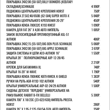
ПОКРЫШКА 24X2.00 (50-507) BILLY BONKERS (КЕВЛАР/
СКЛАДНАЯ).SCHWALBE
4 990Р.
ПОДНОЖКА ЦЕНТРАЛЬНОГО КРЕПЛЕНИЯ HORST
750Р.
ПОКРЫШКА 27.5X2.40/650B (62-584) SUPER MOTO-X
5 848Р.
ПОДНОЖКА ЦЕНТРАЛЬНОГО КРЕПЛЕНИЯ 20-29"
450Р.
ПОКРЫШКА KENDA 700Х32С K193 KWEST
1 090Р.
КАМЕРА ДЛЯ FAT 26" X 4,00 АВТО НИППЕЛЬ
1 005Р.
ЗАМОК ВЕЛОСИПЕДНЫЙ ПРОТИВОУГОННЫЙ ASL-51
AUTHOR
486Р.
ПОКРЫШКА 24X2,15 (55-507) BIG BEN PLUS SCHWALBE
5 068Р.
ПОКРЫШКА 24X2.00 (50-507) BIG APPLE SCHWALBE
3 670Р.
ЗАЩИТА СИСТЕМЫ И ЦЕПИ ACO-AUTHOR 16"
1 550Р.
КРЫЛЬЯ 28'' ПОЛНОРАЗМЕРНЫЕ AXP-12-28/45
AUTHOR
2 210Р.
КРЕПЕЖ ДЛЯ БАГАЖНИКА XL
748Р.
КРЫЛЬЯ 16-20" M-WAVE
1 790Р.
ПОКРЫШКА KENDA 700Х40С K879 KWICK. K-SHIELD
1 383Р.
РУЧКИ НА РУЛЬ AGR-R192-102 AUTHOR
540Р.
КРЫЛЬЯ УНИВЕРСАЛЬНЫЕ AXP-02-24/29 AUTHOR
1 500Р.
СИДЕНЬЕ ДЕТСКОЕ "ПЕРЕДНЕЕ" УНИВЕРСАЛЬНОЕ НА
РАМУ/ВЫНОС RABBIT B-FIX BELLELLI
5 300Р.
КАМЕРА 700" Х 18/23C (23-622/630) НИППЕЛЬ PRESTA.
HORST
286Р.
КАМЕРА 26" X 1,95-2,125 (50/54-559), АВТО НИППЕЛЬ
258Р.