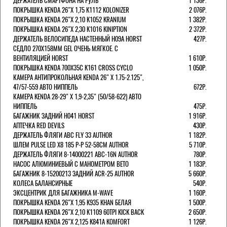
ДЕРЖАТЕЛЬ СМАРТФОНА НА РУЛЬ
1 136Р.
ПОКРЫШКА KENDA 26"Х 1,75 K1112 KOLONIZER
2 076Р.
ПОКРЫШКА KENDA 26"Х 2,10 K1052 KRANIUM
1 382Р.
ПОКРЫШКА KENDA 26"Х 2,30 K1016 KINIPTION
2 372Р.
ДЕРЖАТЕЛЬ ВЕЛОСИПЕДА НАСТЕННЫЙ H09A HORST
427Р.
СЕДЛО 270Х158ММ GEL ОЧЕНЬ МЯГКОЕ. С
ВЕНТИЛЯЦИЕЙ HORST
1 610Р.
ПОКРЫШКА KENDA 700Х35С K161 CROSS CYCLO
1 050Р.
КАМЕРА АНТИПРОКОЛЬНАЯ KENDA 26" Х 1.75-2.125",
47/57-559 АВТО НИППЕЛЬ
672Р.
КАМЕРА KENDA 28-29" Х 1,9-2,35" (50/58-622) АВТО
НИППЕЛЬ
475Р.
БАГАЖНИК ЗАДНИЙ H041 HORST
1 916Р.
АПТЕЧКА RED DEVILS
430Р.
ДЕРЖАТЕЛЬ ФЛЯГИ АВС FLY 33 AUTHOR
1 182Р.
ШЛЕМ PULSE LED X8 185 Р-Р 52-58СМ AUTHOR
5 710Р.
ДЕРЖАТЕЛЬ ФЛЯГИ 8-14000221 ABC-16N AUTHOR
780Р.
НАСОС АЛЮМИНИЕВЫЙ С МАНОМЕТРОМ BETO
1 183Р.
БАГАЖНИК 8-15200213 ЗАДНИЙ ACR-25 AUTHOR
5 660Р.
КОЛЕСА БАЛАНСИРНЫЕ
540Р.
ЭКСЦЕНТРИК ДЛЯ БАГАЖНИКА M-WAVE
1 160Р.
ПОКРЫШКА KENDA 26"Х 1,95 K935 KHAN БЕЛАЯ
1 500Р.
ПОКРЫШКА KENDA 26"Х 2,10 K1109 60TPI KICK BACK
2 650Р.
ПОКРЫШКА KENDA 26"Х 2,125 K841A KOMFORT
1 126Р.