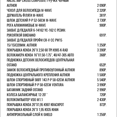
НАСОС AAP CROSS COMPOSITE Т-РУЧКА ЧЕРНЫЙ
AUTHOR
2 090Р.
ЧЕХОЛ ДЛЯ ВЕЛОСИПЕДА M-WAVE
2 320Р.
ДЕРЖАТЕЛЬ ФЛЯГИ M-WAVE
381Р.
ШЛЕМ ДЕТСКИЙ Р-Р 52-56СМ M-WAVE
2 730Р.
РОГА АЛЮМИНИЕВЫЕ M-WAVE
900Р.
ЗАХВАТ Д/ПЕДАЛЕЙ 6-14162 YC-162 С РЕЗИН.
РУКОЯТКОЙ BIKEHAND
691Р.
ЗАХВАТ Д/ПЕДАЛЕЙ ПРОФИ CR-V CC PW15
15/15X320ММ. AUTHOR
1 250Р.
ПОКРЫШКА KENDA 26"Х 2,50 60 TPI K905 K-RAD
3 200Р.
ВЕЛОКАМЕРА KENDA 16"Х1.50-1.75", 40/47-305 АВТО
368Р.
ПОДНОЖКА ДЕТСКИХ ВЕЛОСИПЕДОВ ЦЕНТРАЛЬНАЯ
OSTAND
652Р.
ЗАМОК ВЕЛОСИПЕДНЫЙ ПРОТИВОУГОННЫЙ AUTHOR
890Р.
ПОДНОЖКА ЦЕНТРАЛЬНОГО КРЕПЛЕНИЯ AUTHOR
1 500Р.
ШЛЕМ СПОРТИВНЫЙ SKIFF 143 Р-Р 58-62СМ AUTHOR
5 540Р.
ШЛЕМ СПОРТИВНЫЙ Р-Р 58-62СМ VENTURA
3 990Р.
БАГАЖНИК ЗАДНИЙ OSTAND
2 996Р.
КОЛЕСА БАЛАНСИРНЫЕ 12-20''
720Р.
ВЕЛОКОМПЬЮТЕР VDO M1.1
2 430Р.
ПОКРЫШКА KENDA 20"Х1,95 K907 KRACKPOT
872Р.
ПОКРЫШКА KENDA 26"Х 1,95 K935 KHAN
АНТИПРОКОЛЬНЫЙ СЛОЙ K-SHIELD
1 256Р.