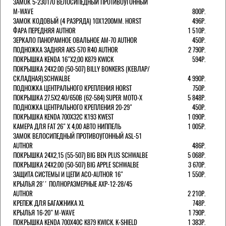
ЗАМОК 5-230170 ВЕЛОСИПЕДНЫЙ ПРОТИВОУГОННЫЙ
M-WAVE
800Р.
ЗАМОК КОДОВЫЙ (4 РАЗРЯДА) 10Х1200ММ. HORST
496Р.
ФАРА ПЕРЕДНЯЯ AUTHOR
1 510Р.
ЗЕРКАЛО ПАНОРАМНОЕ ОВАЛЬНОЕ AM-70 AUTHOR
450Р.
ПОДНОЖКА ЗАДНЯЯ AKS-570 R40 AUTHOR
2 790Р.
ПОКРЫШКА KENDA 16"Х2,00 K879 KWICK
594Р.
ПОКРЫШКА 24X2.00 (50-507) BILLY BONKERS (КЕВЛАР/
СКЛАДНАЯ).SCHWALBE
4 990Р.
ПОДНОЖКА ЦЕНТРАЛЬНОГО КРЕПЛЕНИЯ HORST
750Р.
ПОКРЫШКА 27.5X2.40/650B (62-584) SUPER MOTO-X
5 848Р.
ПОДНОЖКА ЦЕНТРАЛЬНОГО КРЕПЛЕНИЯ 20-29"
450Р.
ПОКРЫШКА KENDA 700Х32С K193 KWEST
1 090Р.
КАМЕРА ДЛЯ FAT 26" X 4,00 АВТО НИППЕЛЬ
1 005Р.
ЗАМОК ВЕЛОСИПЕДНЫЙ ПРОТИВОУГОННЫЙ ASL-51
AUTHOR
486Р.
ПОКРЫШКА 24X2,15 (55-507) BIG BEN PLUS SCHWALBE
5 068Р.
ПОКРЫШКА 24X2.00 (50-507) BIG APPLE SCHWALBE
3 670Р.
ЗАЩИТА СИСТЕМЫ И ЦЕПИ ACO-AUTHOR 16"
1 550Р.
КРЫЛЬЯ 28'' ПОЛНОРАЗМЕРНЫЕ AXP-12-28/45
AUTHOR
2 210Р.
КРЕПЕЖ ДЛЯ БАГАЖНИКА XL
748Р.
КРЫЛЬЯ 16-20" M-WAVE
1 790Р.
ПОКРЫШКА KENDA 700Х40С K879 KWICK. K-SHIELD
1 383Р.