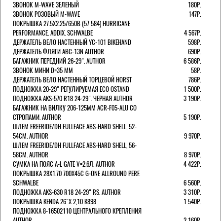
ЗВОНОК M-WAVE ЗЕЛЕНЫЙ
180Р.
ЗВОНОК РОЗОВЫЙ M-WAVE
147Р.
ПОКРЫШКА 27.5X2.25/650B (57 584) HURRICANE
PERFORMANCE. ADDIX. SCHWALBE
4 567Р.
ДЕРЖАТЕЛЬ ВЕЛО НАСТЕННЫЙ YC-101 BIKEHAND
598Р.
ДЕРЖАТЕЛЬ ФЛЯГИ ABC-13N AUTHOR
690Р.
БАГАЖНИК ПЕРЕДНИЙ 26-29". AUTHOR
6 586Р.
ЗВОНОК МИНИ D=35 ММ
58Р.
ДЕРЖАТЕЛЬ ВЕЛО НАСТЕННЫЙ ТОРЦЕВОЙ HORST
786Р.
ПОДНОЖКА 20-29" РЕГУЛИРУЕМАЯ ECO OSTAND
1 500Р.
ПОДНОЖКА AKS-570 R18 24-29". ЧЕРНАЯ AUTHOR
3 190Р.
БАГАЖНИК НА ВИЛКУ 206-125ММ ACR-F05-ALU СО
СТРОПАМИ. AUTHOR
5 190Р.
ШЛЕМ FREERIDE/DH FULLFACE ABS-HARD SHELL, 52-
54СМ. AUTHOR
9 970Р.
ШЛЕМ FREERIDE/DH FULLFACE ABS-HARD SHELL, 56-
58СМ. AUTHOR
8 970Р.
СУМКА НА ПОЯС A-L GATE V=2.6Л. AUTHOR
4 422Р.
ПОКРЫШКА 28X1.70 700X45C G-ONE ALLROUND PERF.
SCHWALBE
6 560Р.
ПОДНОЖКА AKS-630 R18 24-29" RS. AUTHOR
3 310Р.
ПОКРЫШКА KENDA 26"Х 2,10 K898
1 540Р.
ПОДНОЖКА 8-16502110 ЦЕНТРАЛЬНОГО КРЕПЛЕНИЯ
AUTHOR
2 160Р.