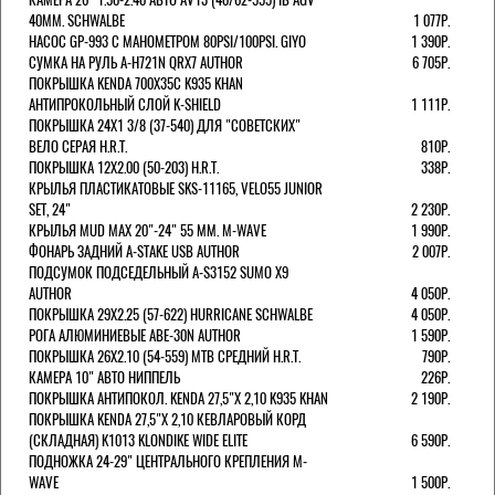
40MM. SCHWALBE
1 077Р.
НАСОС GP-993 С МАНОМЕТРОМ 80PSI/100PSI. GIYO
1 390Р.
СУМКА НА РУЛЬ A-H721N QRX7 AUTHOR
6 705Р.
ПОКРЫШКА KENDA 700Х35С K935 KHAN
АНТИПРОКОЛЬНЫЙ СЛОЙ K-SHIELD
1 111Р.
ПОКРЫШКА 24X1 3/8 (37-540) ДЛЯ "СОВЕТСКИХ"
ВЕЛО СЕРАЯ H.R.T.
810Р.
ПОКРЫШКА 12X2.00 (50-203) H.R.T.
338Р.
КРЫЛЬЯ ПЛАСТИКАТОВЫЕ SKS-11165, VELO55 JUNIOR
SET, 24"
2 230Р.
КРЫЛЬЯ MUD MAX 20"-24" 55 ММ. M-WAVE
1 990Р.
ФОНАРЬ ЗАДНИЙ A-STAKE USB AUTHOR
2 007Р.
ПОДСУМОК ПОДСЕДЕЛЬНЫЙ A-S3152 SUMO X9
AUTHOR
4 050Р.
ПОКРЫШКА 29X2.25 (57-622) HURRICANE SCHWALBE
4 050Р.
РОГА АЛЮМИНИЕВЫЕ ABE-30N AUTHOR
1 590Р.
ПОКРЫШКА 26X2.10 (54-559) MTB СРЕДНИЙ H.R.T.
790Р.
КАМЕРА 10" АВТО НИППЕЛЬ
226Р.
ПОКРЫШКА АНТИПОКОЛ. KENDA 27,5"Х 2,10 K935 KHAN
2 190Р.
ПОКРЫШКА KENDA 27,5"Х 2,10 КЕВЛАРОВЫЙ КОРД
(СКЛАДНАЯ) K1013 KLONDIKE WIDE ELITE
6 590Р.
ПОДНОЖКА 24-29" ЦЕНТРАЛЬНОГО КРЕПЛЕНИЯ M-
WAVE
1 500Р.