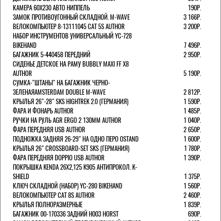
КАМЕРА 60X230 АВТО НИППЕЛЬ
190Р.
ЗАМОК ПРОТИВОУГОННЫЙ СКЛАДНОЙ. M-WAVE
3 166Р.
ВЕЛОКОМПЬЮТЕР 8-13111045 CAT 5S AUTHOR
3 200Р.
НАБОР ИНСТРУМЕНТОВ УНИВЕРСАЛЬНЫЙ YC-728
BIKEHAND
7 496Р.
БАГАЖНИК 5-440458 ПЕРЕДНИЙ
2 950Р.
СИДЕНЬЕ ДЕТСКОЕ НА РАМУ BUBBLY MAXI FF X8
AUTHOR
5 190Р.
СУМКА-"ШТАНЫ" НА БАГАЖНИК ЧЕРНО-
ЗЕЛЕНАЯAMSTERDAM DOUBLE M-WAVE
2 812Р.
КРЫЛЬЯ 26"-28" SKS HIGHTREK 2.0 (ГЕРМАНИЯ)
1 590Р.
ФАРА И ФОНАРЬ AUTHOR
1 485Р.
РУЧКИ НА РУЛЬ AGR ERGO 2 130ММ AUTHOR
1 040Р.
ФАРА ПЕРЕДНЯЯ USB AUTHOR
2 650Р.
ПОДНОЖКА ЗАДНЯЯ 26-29" НА ОДНО ПЕРО OSTAND
1 600Р.
КРЫЛЬЯ 26" CROSSBOARD-SET SKS (ГЕРМАНИЯ)
1 780Р.
ФАРА ПЕРЕДНЯЯ DOPPIO USB AUTHOR
1 390Р.
ПОКРЫШКА KENDA 26Х2,125 K905 АНТИПРОКОЛ. K-
SHIELD
1 375Р.
КЛЮЧ СКЛАДНОЙ (НАБОР) YC-280 BIKEHAND
1 560Р.
ВЕЛОКОМПЬЮТЕР CAT 8S AUTHOR
2 460Р.
КРЫЛЬЯ ПОЛНОРАЗМЕРНЫЕ
1 839Р.
БАГАЖНИК 00-170336 ЗАДНИЙ H003 HORST
690Р.