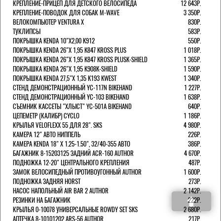
КРЕПЛЕНИЕ-ПРИЦЕП ДЛЯ ДЕТСКОГО ВЕЛОСИПЕДА
12 643Р.
КРЕПЛЕНИЕ-ПОВОДОК ДЛЯ СОБАК M-WAVE
3 350Р.
ВЕЛОКОМПЬЮТЕР VENTURA Х
830Р.
ТУКЛИПСЫ
583Р.
ПОКРЫШКА KENDA 10"Х2,00 K912
550Р.
ПОКРЫШКА KENDA 26"Х 1,95 K847 KROSS PLUS
1 018Р.
ПОКРЫШКА KENDA 26"Х 1,95 K847 KROSS PLUSK-SHIELD
1 365Р.
ПОКРЫШКА KENDA 26"Х 1,95 K908K-SHIELD
1 590Р.
ПОКРЫШКА KENDA 27,5"Х 1,35 K193 KWEST
1 340Р.
СТЕНД ДЕМОНСТРАЦИОННЫЙ YC-117N BIKEHAND
1 227Р.
СТЕНД ДЕМОНСТРАЦИОННЫЙ YC-103 BIKEHAND
1 638Р.
СЪЕМНИК КАССЕТЫ "ХЛЫСТ" YC-501A BIKEHAND
640Р.
ЦЕПЕМЕТР (КАЛИБР) CYCLO
1 186Р.
КРЫЛЬЯ VELOFLEXX 55 ДЛЯ 28". SKS
4 980Р.
КАМЕРА 12" АВТО НИППЕЛЬ
226Р.
КАМЕРА KENDA 18" Х 1.25-1.50", 32/40-355 АВТО
386Р.
БАГАЖНИК 8-15203125 ЗАДНИЙ ACR-160 AUTHOR
4 670Р.
ПОДНОЖКА 12-20" ЦЕНТРАЛЬНОГО КРЕПЛЕНИЯ
487Р.
ЗАМОК ВЕЛОСИПЕДНЫЙ ПРОТИВОУГОННЫЙ AUTHOR
1 600Р.
ПОДНОЖКА ЗАДНЯЯ HORST
273Р.
НАСОС НАПОЛЬНЫЙ AIR BAR 2 AUTHOR
2 142Р.
РЕЗИНКИ НА БАГАЖНИК
222Р.
КРЫЛЬЯ 0-10078 УНИВЕРСАЛЬНЫЕ ROWDY SET SKS
2 680Р.
АПТЕЧКА 8-10101202 ARS-56 AUTHOR
217Р.