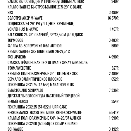
ЗАМОК ВЕЛОСИПЕДНЫЙ ПРОТИВОУГОННЫЙ AUTHOR
940Р.
КРЫЛО ЗАДНЕЕ БЫСТРОСЪЕМНОЕ 27,5-29" X-BLADE.
SKS
3 490Р.
ВЕЛОТРЕНАЖЕР M-WAVE
16 670Р.
ПОДНОЖКА 24-29" РЕГУЛ. ЦЕНТР. КРЕПЛЕНИЕ,
УСИЛЕННАЯ M-WAVE
1 497Р.
БАГАЖНИК 24-29" СВАРНОЙ, 38*13,5 СМ ДЛЯ ДИСК.
ТОРМОЗОВ
3 483Р.
ФЛЯГА AB-SCREWON X9 0.6Л AUTHOR
580Р.
КРЫЛО ЗАДНЕЕ SKS NIGHTBLADE 26-27,5" С
ФОНАРИКОМ
4 990Р.
СМАЗКА ТЕФЛОНОВАЯ TF-2 ULTIMATE SPRAY АЭРОЗОЛЬ
150МЛWELDTITE
627Р.
КРЫЛЬЯ ПОЛНОРАЗМЕРНЫЕ 26'' BLUEMELS SKS
2 490Р.
ЗЕРКАЛО ЭЛЛИПТИЧЕСКОЕ ПЛОСКОЕ
652Р.
ПОКРЫШКА 26X1.75 (47-559) MARATHON PLUS,
SMARTGUARD SCHWALBE
7 336Р.
ДЕРЖАТЕЛЬ ВЕЛОCИПЕДА НАСТЕННЫЙ ТОРЦЕВОЙ
БЕЛЫЙ HORST
354Р.
ПОКРЫШКА 29X2.25 (57-622) HURRICANE
PERFORMANCE. HS499. RG. ADDIX. REFLEX SCHWALBE
5 541Р.
КРЫЛЬЯ ПОЛНОРАЗМЕРНЫЕ AXP-14-28/37 AUTHOR
1 990Р.
ПОКРЫШКА 26X2.00 (50-559) CX COMP K-GUARD.
SCHWALBE
3 192Р.