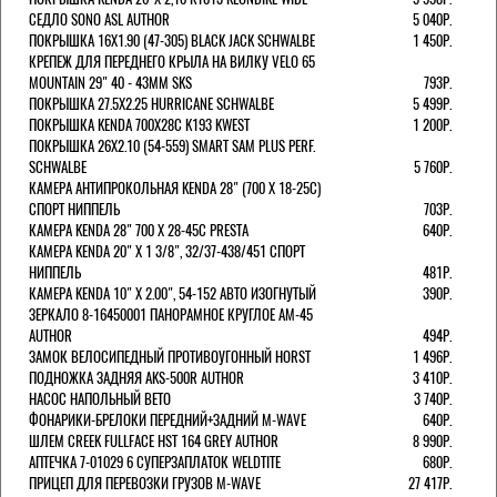
СЕДЛО SONO ASL AUTHOR
5 040Р.
ПОКРЫШКА 16X1.90 (47-305) BLACK JACK SCHWALBE
1 450Р.
КРЕПЕЖ ДЛЯ ПЕРЕДНЕГО КРЫЛА НА ВИЛКУ VELO 65
MOUNTAIN 29" 40 - 43ММ SKS
793Р.
ПОКРЫШКА 27.5X2.25 HURRICANE SCHWALBE
5 499Р.
ПОКРЫШКА KENDA 700Х28С K193 KWEST
1 200Р.
ПОКРЫШКА 26X2.10 (54-559) SMART SAM PLUS PERF.
SCHWALBE
5 760Р.
КАМЕРА АНТИПРОКОЛЬНАЯ KENDA 28" (700 Х 18-25C)
СПОРТ НИППЕЛЬ
703Р.
КАМЕРА KENDA 28" 700 Х 28-45С PRESTA
640Р.
КАМЕРА KENDA 20" Х 1 3/8", 32/37-438/451 СПОРТ
НИППЕЛЬ
481Р.
КАМЕРА KENDA 10" Х 2.00", 54-152 АВТО ИЗОГНУТЫЙ
390Р.
ЗЕРКАЛО 8-16450001 ПАНОРАМНОЕ КРУГЛОЕ AM-45
AUTHOR
494Р.
ЗАМОК ВЕЛОСИПЕДНЫЙ ПРОТИВОУГОННЫЙ HORST
1 496Р.
ПОДНОЖКА ЗАДНЯЯ AKS-500R AUTHOR
3 410Р.
НАСОС НАПОЛЬНЫЙ BETO
3 740Р.
ФОНАРИКИ-БРЕЛОКИ ПЕРЕДНИЙ+ЗАДНИЙ M-WAVE
640Р.
ШЛЕМ CREEK FULLFACE HST 164 GREY AUTHOR
8 990Р.
АПТЕЧКА 7-01029 6 СУПЕРЗАПЛАТОК WELDTITE
680Р.
ПРИЦЕП ДЛЯ ПЕРЕВОЗКИ ГРУЗОВ M-WAVE
27 417Р.