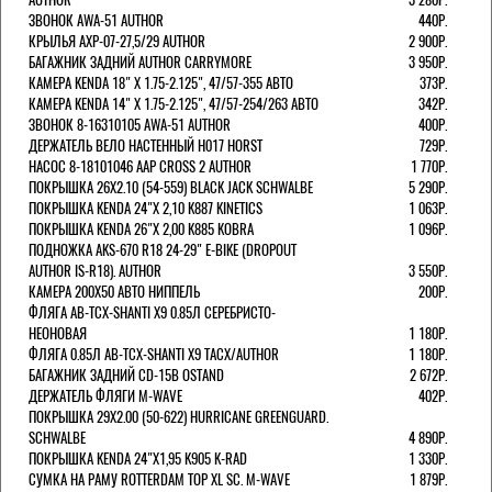
ЗВОНОК AWA-51 AUTHOR
440Р.
КРЫЛЬЯ AXP-07-27,5/29 AUTHOR
2 900Р.
БАГАЖНИК ЗАДНИЙ AUTHOR CARRYMORE
3 950Р.
КАМЕРА KENDA 18" Х 1.75-2.125", 47/57-355 АВТО
373Р.
КАМЕРА KENDA 14" Х 1.75-2.125", 47/57-254/263 АВТО
342Р.
ЗВОНОК 8-16310105 AWA-51 AUTHOR
400Р.
ДЕРЖАТЕЛЬ ВЕЛО НАСТЕННЫЙ H017 HORST
729Р.
НАСОС 8-18101046 AAP CROSS 2 AUTHOR
1 770Р.
ПОКРЫШКА 26X2.10 (54-559) BLACK JACK SCHWALBE
5 290Р.
ПОКРЫШКА KENDA 24"Х 2,10 K887 KINETICS
1 063Р.
ПОКРЫШКА KENDA 26"Х 2,00 K885 KOBRA
1 096Р.
ПОДНОЖКА AKS-670 R18 24-29" E-BIKE (DROPOUT
AUTHOR IS-R18). AUTHOR
3 550Р.
КАМЕРА 200Х50 АВТО НИППЕЛЬ
200Р.
ФЛЯГА AB-TCX-SHANTI X9 0.85Л СЕРЕБРИСТО-
НЕОНОВАЯ
1 180Р.
ФЛЯГА 0.85Л AB-TCX-SHANTI X9 TACX/AUTHOR
1 180Р.
БАГАЖНИК ЗАДНИЙ CD-15B OSTAND
2 672Р.
ДЕРЖАТЕЛЬ ФЛЯГИ M-WAVE
402Р.
ПОКРЫШКА 29X2.00 (50-622) HURRICANE GREENGUARD.
SCHWALBE
4 890Р.
ПОКРЫШКА KENDA 24"Х1,95 K905 K-RAD
1 330Р.
СУМКА НА РАМУ ROTTERDAM TOP XL SC. M-WAVE
1 879Р.