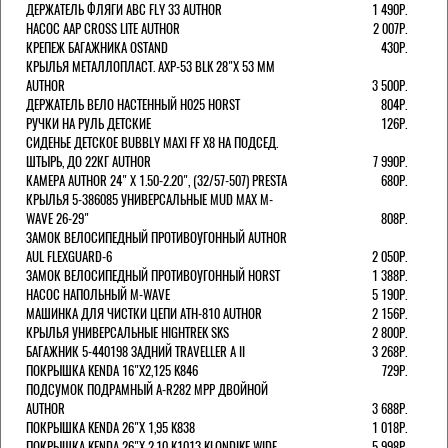
ДЕРЖАТЕЛЬ ФЛЯГИ АВС FLY 33 AUTHOR
1 490Р.
НАСОС AAP CROSS LITE AUTHOR
2 007Р.
КРЕПЕЖ БАГАЖНИКА OSTAND
430Р.
КРЫЛЬЯ МЕТАЛЛОПЛАСТ. AXP-53 BLK 28"Х 53 ММ
AUTHOR
3 500Р.
ДЕРЖАТЕЛЬ ВЕЛО НАСТЕННЫЙ H025 HORST
804Р.
РУЧКИ НА РУЛЬ ДЕТСКИЕ
126Р.
СИДЕНЬЕ ДЕТСКОЕ BUBBLY MAXI FF X8 НА ПОДСЕД.
ШТЫРЬ, ДО 22КГ AUTHOR
7 990Р.
КАМЕРА AUTHOR 24" Х 1.50-2.20", (32/57-507) PRESTA
680Р.
КРЫЛЬЯ 5-386085 УНИВЕРСАЛЬНЫЕ MUD MAX M-
WAVE 26-29"
808Р.
ЗАМОК ВЕЛОСИПЕДНЫЙ ПРОТИВОУГОННЫЙ AUTHOR
AUL FLEXGUARD-6
2 050Р.
ЗАМОК ВЕЛОСИПЕДНЫЙ ПРОТИВОУГОННЫЙ HORST
1 388Р.
НАСОС НАПОЛЬНЫЙ M-WAVE
5 190Р.
МАШИНКА ДЛЯ ЧИСТКИ ЦЕПИ ATH-810 AUTHOR
2 156Р.
КРЫЛЬЯ УНИВЕРСАЛЬНЫЕ HIGHTREK SKS
2 800Р.
БАГАЖНИК 5-440198 ЗАДНИЙ TRAVELLER A II
3 268Р.
ПОКРЫШКА KENDA 16"Х2,125 K846
729Р.
ПОДСУМОК ПОДРАМНЫЙ A-R282 MPP ДВОЙНОЙ
AUTHOR
3 688Р.
ПОКРЫШКА KENDA 26"Х 1,95 K838
1 018Р.
ПОКРЫШКА KENDA 26"Х 2,10 K1013 KLONDIKE WIDE
5 998Р.