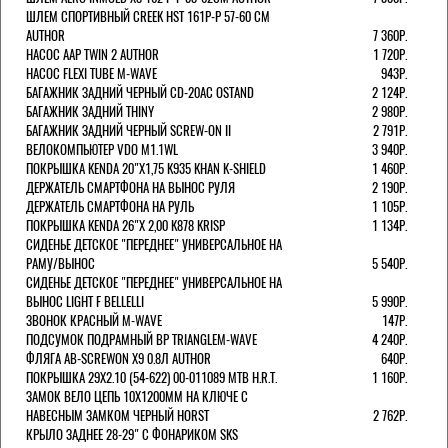
ШЛЕМ СПОРТИВНЫЙ CREEK HST 161Р-Р 57-60 СМ
AUTHOR
7 360Р.
НАСОС AAP TWIN 2 AUTHOR
1 720Р.
НАСОС FLEXI TUBE M-WAVE
943Р.
БАГАЖНИК ЗАДНИЙ ЧЕРНЫЙ СD-20AC OSTAND
2 124Р.
БАГАЖНИК ЗАДНИЙ THINY
2 980Р.
БАГАЖНИК ЗАДНИЙ ЧЕРНЫЙ SCREW-ON II
2 791Р.
ВЕЛОКОМПЬЮТЕР VDO M1.1WL
3 940Р.
ПОКРЫШКА KENDA 20"Х1,75 K935 KHAN K-SHIELD
1 460Р.
ДЕРЖАТЕЛЬ СМАРТФОНА НА ВЫНОС РУЛЯ
2 190Р.
ДЕРЖАТЕЛЬ СМАРТФОНА НА РУЛЬ
1 105Р.
ПОКРЫШКА KENDA 26"Х 2,00 K878 KRISP
1 134Р.
СИДЕНЬЕ ДЕТСКОЕ "ПЕРЕДНЕЕ" УНИВЕРСАЛЬНОЕ НА
РАМУ/ВЫНОС
5 540Р.
СИДЕНЬЕ ДЕТСКОЕ "ПЕРЕДНЕЕ" УНИВЕРСАЛЬНОЕ НА
ВЫНОС LIGHT F BELLELLI
5 990Р.
ЗВОНОК КРАСНЫЙ M-WAVE
147Р.
ПОДСУМОК ПОДРАМНЫЙ BP TRIANGLEM-WAVE
4 240Р.
ФЛЯГА AB-SCREWON X9 0.8Л AUTHOR
640Р.
ПОКРЫШКА 29X2.10 (54-622) 00-011089 MTB H.R.T.
1 160Р.
ЗАМОК ВЕЛО ЦЕПЬ 10Х1200ММ НА КЛЮЧЕ С
НАВЕСНЫМ ЗАМКОМ ЧЕРНЫЙ HORST
2 762Р.
КРЫЛО ЗАДНЕЕ 28-29" С ФОНАРИКОМ SKS