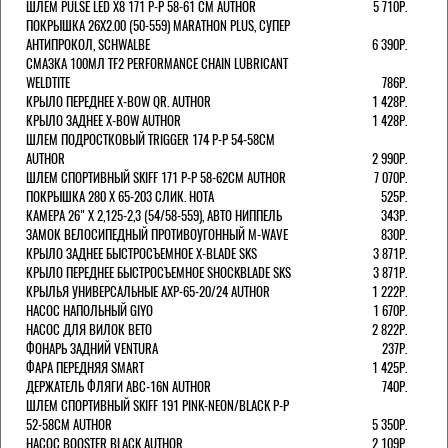
ШЛЕМ PULSE LED X8 171 Р-Р 58-61 СМ AUTHOR
5 710Р.
ПОКРЫШКА 26X2.00 (50-559) MARATHON PLUS, СУПЕР
АНТИПРОКОЛ, SCHWALBE
6 390Р.
СМАЗКА 100МЛ TF2 PERFORMANCE CHAIN LUBRICANT
WELDTITE
786Р.
КРЫЛО ПЕРЕДНЕЕ X-BOW QR. AUTHOR
1 428Р.
КРЫЛО ЗАДНЕЕ X-BOW AUTHOR
1 428Р.
ШЛЕМ ПОДРОСТКОВЫЙ TRIGGER 174 Р-Р 54-58СМ
AUTHOR
2 990Р.
ШЛЕМ СПОРТИВНЫЙ SKIFF 171 Р-Р 58-62СМ AUTHOR
7 070Р.
ПОКРЫШКА 280 X 65-203 СЛИК. HOTA
525Р.
КАМЕРА 26" X 2,125-2,3 (54/58-559), АВТО НИППЕЛЬ
343Р.
ЗАМОК ВЕЛОСИПЕДНЫЙ ПРОТИВОУГОННЫЙ M-WAVE
830Р.
КРЫЛО ЗАДНЕЕ БЫСТРОСЪЕМНОЕ X-BLADE SKS
3 871Р.
КРЫЛО ПЕРЕДНЕЕ БЫСТРОСЪЕМНОЕ SHOCKBLADE SKS
3 871Р.
КРЫЛЬЯ УНИВЕРСАЛЬНЫЕ AXP-65-20/24 AUTHOR
1 222Р.
НАСОС НАПОЛЬНЫЙ GIYO
1 670Р.
НАСОС ДЛЯ ВИЛОК ВЕТО
2 822Р.
ФОНАРЬ ЗАДНИЙ VENTURA
237Р.
ФАРА ПЕРЕДНЯЯ SMART
1 425Р.
ДЕРЖАТЕЛЬ ФЛЯГИ ABC-16N AUTHOR
740Р.
ШЛЕМ СПОРТИВНЫЙ SKIFF 191 PINK-NEON/BLACK Р-Р
52-58СМ AUTHOR
5 350Р.
НАСОС BOOSTER BLACK AUTHOR
2 109Р.