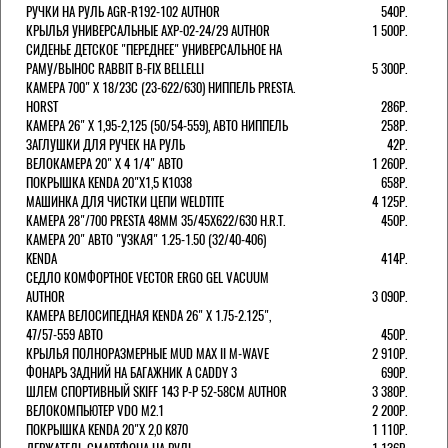
РУЧКИ НА РУЛЬ AGR-R192-102 AUTHOR
540Р.
КРЫЛЬЯ УНИВЕРСАЛЬНЫЕ AXP-02-24/29 AUTHOR
1 500Р.
СИДЕНЬЕ ДЕТСКОЕ "ПЕРЕДНЕЕ" УНИВЕРСАЛЬНОЕ НА
РАМУ/ВЫНОС RABBIT B-FIX BELLELLI
5 300Р.
КАМЕРА 700" Х 18/23C (23-622/630) НИППЕЛЬ PRESTA.
HORST
286Р.
КАМЕРА 26" X 1,95-2,125 (50/54-559), АВТО НИППЕЛЬ
258Р.
ЗАГЛУШКИ ДЛЯ РУЧЕК НА РУЛЬ
42Р.
ВЕЛОКАМЕРА 20" Х 4 1/4" АВТО
1 260Р.
ПОКРЫШКА KENDA 20"Х1,5 K1038
658Р.
МАШИНКА ДЛЯ ЧИСТКИ ЦЕПИ WELDTITE
4 125Р.
КАМЕРА 28"/700 PRESTA 48ММ 35/45Х622/630 H.R.T.
450Р.
КАМЕРА 20" АВТО "УЗКАЯ" 1.25-1.50 (32/40-406)
KENDA
414Р.
СЕДЛО КОМФОРТНОЕ VECTOR ERGO GEL VACUUM
AUTHOR
3 090Р.
КАМЕРА ВЕЛОСИПЕДНАЯ KENDA 26" Х 1.75-2.125",
47/57-559 АВТО
450Р.
КРЫЛЬЯ ПОЛНОРАЗМЕРНЫЕ MUD MAX II M-WAVE
2 910Р.
ФОНАРЬ ЗАДНИЙ НА БАГАЖНИК A CADDY 3
690Р.
ШЛЕМ СПОРТИВНЫЙ SKIFF 143 Р-Р 52-58СМ AUTHOR
3 380Р.
ВЕЛОКОМПЬЮТЕР VDO M2.1
2 200Р.
ПОКРЫШКА KENDA 20"Х 2,0 K870
1 110Р.