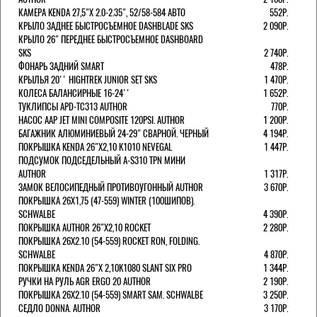
КАМЕРА KENDA 27,5"Х 2.0-2.35", 52/58-584 АВТО
552Р.
КРЫЛО ЗАДНЕЕ БЫСТРОСЪЕМНОЕ DASHBLADE SKS
2 090Р.
КРЫЛО 26" ПЕРЕДНЕЕ БЫСТРОСЪЕМНОЕ DASHBOARD
SKS
2 740Р.
ФОНАРЬ ЗАДНИЙ SMART
478Р.
КРЫЛЬЯ 20'' HIGHTREK JUNIOR SET SKS
1 470Р.
КОЛЕСА БАЛАНСИРНЫЕ 16-24''
1 652Р.
ТУКЛИПСЫ APD-TC313 AUTHOR
770Р.
НАСОС AAP JET MINI COMPOSITE 120PSI. AUTHOR
1 200Р.
БАГАЖНИК АЛЮМИНИЕВЫЙ 24-29" СВАРНОЙ. ЧЕРНЫЙ
4 194Р.
ПОКРЫШКА KENDA 26"Х2,10 K1010 NEVEGAL
1 447Р.
ПОДСУМОК ПОДСЕДЕЛЬНЫЙ A-S310 TPN МИНИ
AUTHOR
1 317Р.
ЗАМОК ВЕЛОСИПЕДНЫЙ ПРОТИВОУГОННЫЙ AUTHOR
3 670Р.
ПОКРЫШКА 26X1,75 (47-559) WINTER (100ШИПОВ).
SCHWALBE
4 390Р.
ПОКРЫШКА AUTHOR 26"Х2,10 ROCKET
2 280Р.
ПОКРЫШКА 26X2.10 (54-559) ROCKET RON, FOLDING.
SCHWALBE
4 870Р.
ПОКРЫШКА KENDA 26"Х 2,10K1080 SLANT SIX PRO
1 344Р.
РУЧКИ НА РУЛЬ AGR ERGO 20 AUTHOR
2 190Р.
ПОКРЫШКА 26X2.10 (54-559) SMART SAM. SCHWALBE
3 250Р.
СЕДЛО DONNA. AUTHOR
3 170Р.