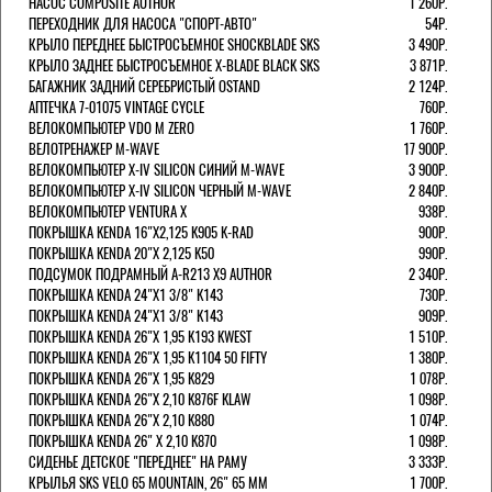
НАСОС COMPOSITE AUTHOR
1 260Р.
ПЕРЕХОДНИК ДЛЯ НАСОСА "СПОРТ-АВТО"
54Р.
КРЫЛО ПЕРЕДНЕЕ БЫСТРОСЪЕМНОЕ SHOCKBLADE SKS
3 490Р.
КРЫЛО ЗАДНЕЕ БЫСТРОСЪЕМНОЕ X-BLADE BLACK SKS
3 871Р.
БАГАЖНИК ЗАДНИЙ СЕРЕБРИСТЫЙ OSTAND
2 124Р.
АПТЕЧКА 7-01075 VINTAGE CYCLE
760Р.
ВЕЛОКОМПЬЮТЕР VDO M ZERO
1 760Р.
ВЕЛОТРЕНАЖЕР M-WAVE
17 900Р.
ВЕЛОКОМПЬЮТЕР X-IV SILICON СИНИЙ M-WAVE
3 900Р.
ВЕЛОКОМПЬЮТЕР X-IV SILICON ЧЕРНЫЙ M-WAVE
2 840Р.
ВЕЛОКОМПЬЮТЕР VENTURA Х
938Р.
ПОКРЫШКА KENDA 16"Х2,125 K905 K-RAD
900Р.
ПОКРЫШКА KENDA 20"Х 2,125 K50
990Р.
ПОДСУМОК ПОДРАМНЫЙ A-R213 X9 AUTHOR
2 340Р.
ПОКРЫШКА KENDA 24"Х1 3/8" K143
730Р.
ПОКРЫШКА KENDA 24"Х1 3/8" K143
909Р.
ПОКРЫШКА KENDA 26"Х 1,95 K193 KWEST
1 510Р.
ПОКРЫШКА KENDA 26"Х 1,95 K1104 50 FIFTY
1 380Р.
ПОКРЫШКА KENDA 26"Х 1,95 K829
1 078Р.
ПОКРЫШКА KENDA 26"Х 2,10 K876F KLAW
1 098Р.
ПОКРЫШКА KENDA 26"Х 2,10 K880
1 074Р.
ПОКРЫШКА KENDA 26" Х 2,10 K870
1 098Р.
СИДЕНЬЕ ДЕТСКОЕ "ПЕРЕДНЕЕ" НА РАМУ
3 333Р.
КРЫЛЬЯ SKS VELO 65 MOUNTAIN, 26" 65 ММ
1 700Р.