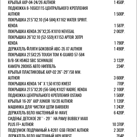
КРЫЛЬЯ AXP-04-24/26 AUTHOR
1 450Р.
ПОДНОЖКА 8-16503115 ЦЕНТРАЛЬНОГО КРЕПЛЕНИЯ
AUTHOR
1 500Р.
ПОКРЫШКА 27.5"Х2.10 (54-584) K1162 WATER SPIRIT.
KENDA
1 587Р.
ПОКРЫШКА KENDA 26"Х2,35 K1010 NEVEGAL
2 002Р.
ПОКРЫШКА 26"Х2.10 (52-559) K1153 APTOR 30TPI
KENDA
1 790Р.
ДЕРЖАТЕЛЬ ФЛЯГИ БОКОВОЙ ABC-35 X7 AUTHOR
1 490Р.
ПОКРЫШКА 27.5X2.25 TOUGH TOM K-GUARD 57-584
B/B-SK HS463 SBC SCHWALBE
3 132Р.
КАМЕРА 280Х65 АВТО НИППЕЛЬ
234Р.
КРЫЛЬЯ ПЛАСТИКОВЫЕ AXP-02 26"-29"/58 ММ.
AUTHOR
3 600Р.
ПОКРЫШКА KENDA 14" Х 1,50 K193 KWEST
770Р.
ПОКРЫШКА 27.5"Х2.20 (56-584) K1027 KADRE. KENDA
2 100Р.
ПОДНОЖКА ЦЕНТРАЛЬНОГО КРЕПЛЕНИЯ OSTAND
1 500Р.
КРЫЛЬЯ 16-20" AXP JUNIOR 16/20 AUTHOR
1 120Р.
МАШИНКА ДЛЯ ЧИСТКИ ЦЕПИ BARBIERI
1 243Р.
ДЕРЖАТЕЛЬ ВЕЛО НАСТЕННЫЙ M-WAVE
6 420Р.
СИДЕНЬЕ ДЕТСКОЕ 28''- 29'' НА РАМУ BUBBLY MAXI
PLUS FF+ AUTHOR
10 370Р.
ПОДСУМОК ПОДРАМНЫЙ A-R281 GSB FRONT AUTHOR
2 302Р.
ДЕРЖАТЕЛЬ ВЕЛО НАСТЕННЫЙ H09 HORST
354Р.