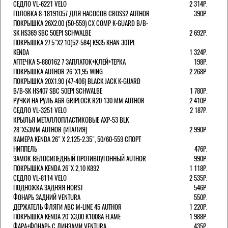
СЕДЛО VL-6221 VELO
2 314Р.
ГОЛОВКА 8-18191057 ДЛЯ НАСОСОВ CROSS2 AUTHOR
390Р.
ПОКРЫШКА 26X2.00 (50-559) CX COMP K-GUARD B/B-
SK HS369 SBC 50EPI SCHWALBE
2 692Р.
ПОКРЫШКА 27.5"Х2.10(52-584) K935 KHAN 30TPI.
KENDA
1 324Р.
АПТЕЧКА 5-880162 7 ЗАПЛАТОК+КЛЕЙ+ТЕРКА
198Р.
ПОКРЫШКА AUTHOR 26"Х1,95 WING
2 268Р.
ПОКРЫШКА 20X1.90 (47-406) BLACK JACK K-GUARD
B/B-SK HS407 SBC 50EPI SCHWALBE
1 780Р.
РУЧКИ НА РУЛЬ AGR GRIPLOCK R20 130 ММ AUTHOR
2 410Р.
СЕДЛО VL-3251 VELO
2 187Р.
КРЫЛЬЯ МЕТАЛЛОПЛАСТИКОВЫЕ AXP-53 BLK
28"Х53ММ AUTHOR (ИТАЛИЯ)
2 990Р.
КАМЕРА KENDA 26" Х 2.125-2.35", 50/60-559 СПОРТ
НИППЕЛЬ
476Р.
ЗАМОК ВЕЛОСИПЕДНЫЙ ПРОТИВОУГОННЫЙ AUTHOR
990Р.
ПОКРЫШКА KENDA 26"Х 2,10 K892
1 118Р.
СЕДЛО VL-8114 VELO
2 535Р.
ПОДНОЖКА ЗАДНЯЯ HORST
546Р.
ФОНАРЬ ЗАДНИЙ VENTURA
550Р.
ДЕРЖАТЕЛЬ ФЛЯГИ АВС M-LINE 45 AUTHOR
1 220Р.
ПОКРЫШКА KENDA 20"Х3,00 K1008A FLAME
1 988Р.
ФАРА+ФОНАРЬ С ЛИНЗАМИ VENTURA
435Р.