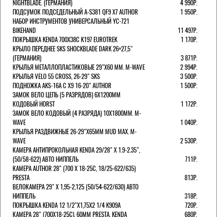
NIGHTBLADE. (ГЕРМАНИЯ)
4 990Р.
ПОДСУМОК ПОДСЕДЕЛЬНЫЙ A-S381 QF9 X7 AUTHOR
1 950Р.
НАБОР ИНСТРУМЕНТОВ УНИВЕРСАЛЬНЫЙ YC-721
BIKEHAND
11 497Р.
ПОКРЫШКА KENDA 700Х38С K197 EUROTREK
1 170Р.
КРЫЛО ПЕРЕДНЕЕ SKS SHOCKBLADE DARK 26+27,5"
(ГЕРМАНИЯ)
3 871Р.
КРЫЛЬЯ МЕТАЛЛОПЛАСТИКОВЫЕ 29"Х60 ММ. M-WAVE
2 994Р.
КРЫЛЬЯ VELO 55 CROSS, 26-29" SKS
3 500Р.
ПОДНОЖКА AKS-16A C X9 16-20" AUTHOR
1 500Р.
ЗАМОК ВЕЛО ЦЕПЬ (5 РАЗРЯДОВ) 6Х1200ММ
КОДОВЫЙ HORST
1 172Р.
ЗАМОК ВЕЛО КОДОВЫЙ (4 РАЗРЯДА) 10Х1800ММ. M-
WAVE
1 040Р.
КРЫЛЬЯ РАЗДВИЖНЫЕ 26-29"Х65ММ MUD MAX. M-
WAVE
2 530Р.
КАМЕРА АНТИПРОКОЛЬНАЯ KENDA 29/28" Х 1.9-2.35",
(50/58-622) АВТО НИППЕЛЬ
711Р.
КАМЕРА AUTHOR 28" (700 Х 18-25С, 18/25-622/635)
PRESTA
813Р.
ВЕЛОКАМЕРА 29" X 1,95-2,125 (50/54-622/630) АВТО
НИППЕЛЬ
318Р.
ПОКРЫШКА KENDA 12 1/2"Х1,75X2 1/4 K909A
720Р.
КАМЕРА 28" (700Х18-25С), 60ММ PRESTA. KENDA
680Р.