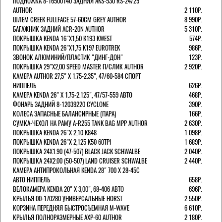
ПОДНОЖКА 8-16500140 ЗАДНЯЯ AKS-530 RS-24/29
AUTHOR
2 110Р.
ШЛЕМ CREEK FULLFACE 57-60СМ GREY AUTHOR
8 990Р.
БАГАЖНИК ЗАДНИЙ ACR-20N AUTHOR
5 310Р.
ПОКРЫШКА KENDA 16"Х1,50 K193 KWEST
574Р.
ПОКРЫШКА KENDA 26"Х1,75 K197 EUROTREK
986Р.
ЗВОНОК АЛЮМИНИЙ/ПЛАСТИК "ДИНГ-ДОН"
123Р.
ПОКРЫШКА 29"Х2,00 SPEED MASTER П/СЛИК AUTHOR
2 920Р.
КАМЕРА AUTHOR 27,5" Х 1.75-2.35", 47/60-584 СПОРТ
НИППЕЛЬ
626Р.
КАМЕРА KENDA 26" Х 1.75-2.125", 47/57-559 АВТО
468Р.
ФОНАРЬ ЗАДНИЙ 8-12039220 CYCLONE
390Р.
КОЛЕСА ЗАПАСНЫЕ БАЛАНСИРНЫЕ (ПАРА)
166Р.
CУМКА-ЧЕХОЛ НА РАМУ A-R255 TANK BAG MPP AUTHOR
2 630Р.
ПОКРЫШКА KENDA 26"Х 2,10 K848
1 098Р.
ПОКРЫШКА KENDA 26"Х 2,125 K50 60TPI
1 689Р.
ПОКРЫШКА 24X1.90 (47-507) BLACK JACK SCHWALBE
2 040Р.
ПОКРЫШКА 24X2.00 (50-507) LAND CRUISER SCHWALBE
2 440Р.
КАМЕРА АНТИПРОКОЛЬНАЯ KENDA 28" 700 Х 28-45C
АВТО НИППЕЛЬ
658Р.
ВЕЛОКАМЕРА KENDA 20" Х 3,00", 68-406 АВТО
696Р.
КРЫЛЬЯ 00-170280 УНИВЕРСАЛЬНЫЕ HORST
2 550Р.
КОРЗИНА ПЕРЕДНЯЯ БЫСТРОСЪЕМНАЯ M-WAVE
6 610Р.
КРЫЛЬЯ ПОЛНОРАЗМЕРНЫЕ AXP-60 AUTHOR
2 180Р.