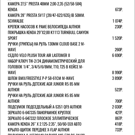
КАМЕРА 27,5" PRESTA 48ММ 2,00-2,35 (52/58-584)
KENDA
673Р.
КАМЕРА 28" PRESTA SV17 (28/47-622/635) IB 50MM.
SCHWALBE
1 074Р.
КРЕПЕЖ НАСОСОВ К РАМЕ ВЕЛОСИПЕДА AUTHOR
230Р.
ПОКРЫШКА KENDA 29"Х2,00 K1113 TURNBULL CANYON
SPORT
1 520Р.
РУЧКИ (ГРИПСЫ) НА РУЛЬ 130ММ CLOUD BASE 2 M-
WAVE
260Р.
СЕДЛО VELO PLUSH TOUR AIR LASTOMER II
6 690Р.
НАБОР КЛЮЧ TW-2/24 ДИНАМОМЕТРИЧЕСКИЙ ДЛЯ
ГОЛОВОК 1/4", 3/4/5/6/8ММ, T10, T25 В КЕЙСЕ M-
WAVE
8 990Р.
ШЛЕМ ВМХ/FREESTYLE Р-Р 58-61СМ M-WAVE
3 890Р.
РУЧКИ НА РУЛЬ ДЕТСКИЕ AGR JUNIOR R5 85 ММ
AUTHOR
522Р.
РУЧКИ НА РУЛЬ ДЕТСКИЕ AGR JUNIOR R5 85 ММ
AUTHOR
700Р.
ПОДСУМОК ПОДСЕДЕЛЬНЫЙ A-S351 QF9 AUTHOR
2 030Р.
ЗЕРКАЛО 6-647335 ПАНОРАМНОЕ КРУГЛОЕ
427Р.
ЗЕРКАЛО 6-647332 ПЛОСКОЕ ЭЛЛИПТИЧЕСКОЕ
867Р.
КАМЕРА KENDA 26" Х 2.125-2.35", 50/60-559 АВТО
418Р.
КРЫЛО-ЩИТОК ПЕРЕДНЕЕ X-FLAP AUTHOR
732Р.