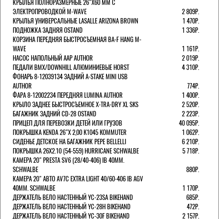
КРЫЛЬЯ ПОЛНОРАЗМЕРНЫЕ 26"Х60 ММ С
ЭЛЕКТРОПРОВОДКОЙ M-WAVE
2 809Р.
КРЫЛЬЯ УНИВЕРСАЛЬНЫЕ LASALLE ARIZONA BROWN
1 470Р.
ПОДНОЖКА ЗАДНЯЯ OSTAND
1 336Р.
КОРЗИНА ПЕРЕДНЯЯ БЫСТРОСЪЕМНАЯ BA-F HANG M-
WAVE
1 161Р.
НАСОС НАПОЛЬНЫЙ AAP AUTHOR
2 019Р.
ПЕДАЛИ BMX/DOWNHILL АЛЮМИНИЕВЫЕ HORST
4 310Р.
ФОНАРЬ 8-12039134 ЗАДНИЙ A-STAKE MINI USB
AUTHOR
774Р.
ФАРА 8-12002234 ПЕРЕДНЯЯ LUMINA AUTHOR
1 400Р.
КРЫЛО ЗАДНЕЕ БЫСТРОСЪЕМНОЕ X-TRA-DRY XL SKS
2 520Р.
БАГАЖНИК ЗАДНИЙ CD-28 OSTAND
2 223Р.
ПРИЦЕП ДЛЯ ПЕРЕВОЗКИ ДЕТЕЙ ИЛИ ГРУЗОВ
40 095Р.
ПОКРЫШКА KENDA 26"Х 2,00 K1045 KOMMUTER
1 062Р.
СИДЕНЬЕ ДЕТСКОЕ НА БАГАЖНИК PEPE BELLELLI
6 210Р.
ПОКРЫШКА 26X2.10 (54-559) HURRICANE SCHWALBE
5 718Р.
КАМЕРА 20" PRESTA SV6 (28/40-406) IB 40MM.
SCHWALBE
880Р.
КАМЕРА 20" АВТО AV7C EXTRA LIGHT 40/60-406 IB AGV
40MM. SCHWALBE
1 170Р.
ДЕРЖАТЕЛЬ ВЕЛО НАСТЕННЫЙ YC-23SA BIKEHAND
685Р.
ДЕРЖАТЕЛЬ ВЕЛО НАСТЕННЫЙ YC-28H BIKEHAND
472Р.
ДЕРЖАТЕЛЬ ВЕЛО НАСТЕННЫЙ YC-30F BIKEHAND
2 157Р.