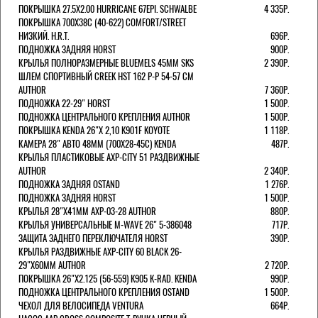
ПОКРЫШКА 27.5X2.00 HURRICANE 67EPI. SCHWALBE
4 335Р.
ПОКРЫШКА 700X38С (40-622) COMFORT/STREET
НИЗКИЙ. H.R.T.
696Р.
ПОДНОЖКА ЗАДНЯЯ HORST
900Р.
КРЫЛЬЯ ПОЛНОРАЗМЕРНЫЕ BLUEMELS 45MM SKS
2 390Р.
ШЛЕМ СПОРТИВНЫЙ CREEK HST 162 Р-Р 54-57 СМ
AUTHOR
7 360Р.
ПОДНОЖКА 22-29" HORST
1 500Р.
ПОДНОЖКА ЦЕНТРАЛЬНОГО КРЕПЛЕНИЯ AUTHOR
1 500Р.
ПОКРЫШКА KENDA 26"Х 2,10 K901F KOYOTE
1 118Р.
КАМЕРА 28" АВТО 48ММ (700Х28-45С) KENDA
487Р.
КРЫЛЬЯ ПЛАСТИКОВЫЕ AXP-CITY 51 РАЗДВИЖНЫЕ
AUTHOR
2 340Р.
ПОДНОЖКА ЗАДНЯЯ OSTAND
1 276Р.
ПОДНОЖКА ЗАДНЯЯ HORST
1 500Р.
КРЫЛЬЯ 28"Х41ММ AXP-03-28 AUTHOR
880Р.
КРЫЛЬЯ УНИВЕРСАЛЬНЫЕ M-WAVE 26" 5-386048
717Р.
ЗАЩИТА ЗАДНЕГО ПЕРЕКЛЮЧАТЕЛЯ HORST
390Р.
КРЫЛЬЯ РАЗДВИЖНЫЕ AXP-CITY 60 BLACK 26-
29"Х60ММ AUTHOR
2 720Р.
ПОКРЫШКА 26"Х2.125 (56-559) K905 K-RAD. KENDA
990Р.
ПОДНОЖКА ЦЕНТРАЛЬНОГО КРЕПЛЕНИЯ OSTAND
1 500Р.
ЧЕХОЛ ДЛЯ ВЕЛОСИПЕДА VENTURA
664Р.