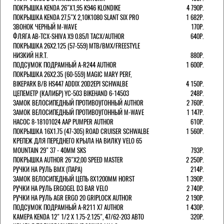
ПОКРЫШКА KENDA 26"Х1,95 K946 KLONDIKE
4 790Р.
ПОКРЫШКА KENDA 27,5"Х 2,10K1080 SLANT SIX PRO
1 682Р.
ЗВОНОК ЧЕРНЫЙ M-WAVE
170Р.
ФЛЯГА AB-TCX-SHIVA X9 0.85Л TACX/AUTHOR
640Р.
ПОКРЫШКА 26X2.125 (57-559) MTB/BMX/FREESTYLE
НИЗКИЙ H.R.T.
880Р.
ПОДСУМОК ПОДРАМНЫЙ A-R244 AUTHOR
1 600Р.
ПОКРЫШКА 26X2.35 (60-559) MAGIC MARY PERF,
BIKEPARK B/B HS447 ADDIX 20D2EPI SCHWALBE
4 150Р.
ЦЕПЕМЕТР (КАЛИБР) YC-503 BIKEHAND 6-14503
248Р.
ЗАМОК ВЕЛОСИПЕДНЫЙ ПРОТИВОУГОННЫЙ AUTHOR
2 760Р.
ЗАМОК ВЕЛОСИПЕДНЫЙ ПРОТИВОУГОННЫЙ M-WAVE
1 147Р.
НАСОС 8-18101024 AAP PUMPER AUTHOR
610Р.
ПОКРЫШКА 16X1.75 (47-305) ROAD CRUISER SCHWALBE
1 560Р.
КРЕПЕЖ ДЛЯ ПЕРЕДНЕГО КРЫЛА НА ВИЛКУ VELO 65
MOUNTAIN 29" 37 - 40ММ SKS
793Р.
ПОКРЫШКА AUTHOR 26"Х2,00 SPEED MASTER
2 250Р.
РУЧКИ НА РУЛЬ BMX (ПАРА)
214Р.
ЗАМОК ВЕЛОCИПЕДНЫЙ ЦЕПЬ 8Х1200ММ HORST
1 390Р.
РУЧКИ НА РУЛЬ ERGOGEL D3 BAR VELO
2 740Р.
РУЧКИ НА РУЛЬ AGR ERGO 20 GRIPLOCK AUTHOR
2 190Р.
ПОДСУМОК ПОДРАМНЫЙ A-R211 X7 AUTHOR
1 430Р.
КАМЕРА KENDA 12" 1/2 Х 1.75-2.125", 47/62-203 АВТО
320Р.