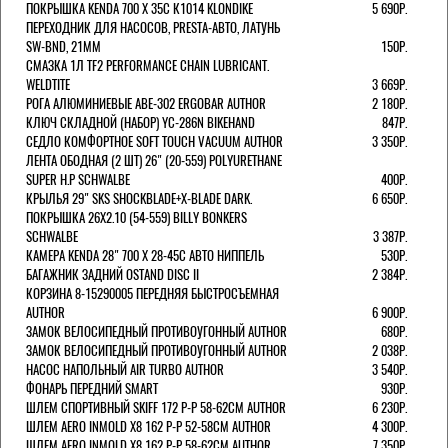
ПОКРЫШКА KENDA 700 Х 35С К1014 KLONDIKE
5 690Р.
ПЕРЕХОДНИК ДЛЯ НАСОСОВ, PRESTA-АВТО, ЛАТУНЬ
SW-BND, 21ММ
150Р.
СМАЗКА 1Л TF2 PERFORMANCE CHAIN LUBRICANT.
WELDTITE
3 669Р.
РОГА АЛЮМИНИЕВЫЕ ABE-302 ERGOBAR AUTHOR
2 180Р.
КЛЮЧ СКЛАДНОЙ (НАБОР) YC-286N BIKEHAND
847Р.
СЕДЛО КОМФОРТНОЕ SOFT TOUCH VACUUM AUTHOR
3 350Р.
ЛЕНТА ОБОДНАЯ (2 ШТ) 26" (20-559) POLYURETHANE
SUPER H.P SCHWALBE
400Р.
КРЫЛЬЯ 29" SKS SHOCKBLADE+X-BLADE DARK.
6 650Р.
ПОКРЫШКА 26X2.10 (54-559) BILLY BONKERS
SCHWALBE
3 387Р.
КАМЕРА KENDA 28" 700 Х 28-45С АВТО НИППЕЛЬ
530Р.
БАГАЖНИК ЗАДНИЙ OSTAND DISC II
2 384Р.
КОРЗИНА 8-15290005 ПЕРЕДНЯЯ БЫСТРОСЪЕМНАЯ
AUTHOR
6 900Р.
ЗАМОК ВЕЛОСИПЕДНЫЙ ПРОТИВОУГОННЫЙ AUTHOR
680Р.
ЗАМОК ВЕЛОСИПЕДНЫЙ ПРОТИВОУГОННЫЙ AUTHOR
2 038Р.
НАСОС НАПОЛЬНЫЙ AIR TURBO AUTHOR
3 540Р.
ФОНАРЬ ПЕРЕДНИЙ SMART
930Р.
ШЛЕМ СПОРТИВНЫЙ SKIFF 172 Р-Р 58-62СМ AUTHOR
6 230Р.
ШЛЕМ AERO INMOLD X8 162 Р-Р 52-58СМ AUTHOR
4 300Р.
ШЛЕМ AERO INMOLD X8 162 Р-Р 58-62СМ AUTHOR
7 350Р.