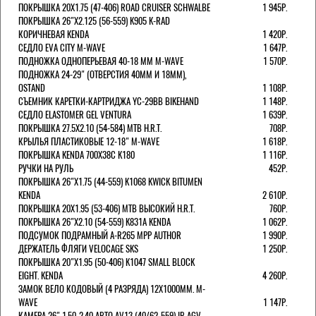
ПОКРЫШКА 20X1.75 (47-406) ROAD CRUISER SCHWALBE
1 945Р.
ПОКРЫШКА 26"Х2.125 (56-559) K905 K-RAD
КОРИЧНЕВАЯ KENDA
1 420Р.
СЕДЛО EVA CITY M-WAVE
1 647Р.
ПОДНОЖКА ОДНОПЕРЬЕВАЯ 40-18 ММ M-WAVE
1 570Р.
ПОДНОЖКА 24-29" (ОТВЕРСТИЯ 40ММ И 18ММ),
OSTAND
1 108Р.
СЪЕМНИК КАРЕТКИ-КАРТРИДЖА YC-29BB BIKEHAND
1 148Р.
СЕДЛО ELASTOMER GEL VENTURA
1 639Р.
ПОКРЫШКА 27.5X2.10 (54-584) MTB H.R.T.
708Р.
КРЫЛЬЯ ПЛАСТИКОВЫЕ 12-18" M-WAVE
1 618Р.
ПОКРЫШКА KENDA 700Х38С K180
1 116Р.
РУЧКИ НА РУЛЬ
452Р.
ПОКРЫШКА 26"Х1.75 (44-559) K1068 KWICK BITUMEN
KENDA
2 610Р.
ПОКРЫШКА 20X1.95 (53-406) MTB ВЫСОКИЙ H.R.T.
760Р.
ПОКРЫШКА 26"Х2.10 (54-559) K831A KENDA
1 062Р.
ПОДСУМОК ПОДРАМНЫЙ A-R265 MPP AUTHOR
1 990Р.
ДЕРЖАТЕЛЬ ФЛЯГИ VELOCAGE SKS
1 250Р.
ПОКРЫШКА 20"Х1.95 (50-406) K1047 SMALL BLOCK
EIGHT. KENDA
4 260Р.
ЗАМОК ВЕЛО КОДОВЫЙ (4 РАЗРЯДА) 12Х1000ММ. M-
WAVE
1 147Р.
КАМЕРА 26" 1.50-2.40 АВТО AV13 (40/62-559) IB AGV