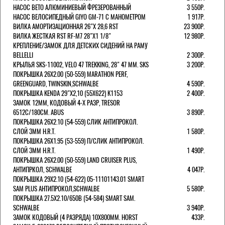
НАСОС BETO АЛЮМИНИЕВЫЙ ФРЕЗЕРОВАННЫЙ
3 550Р.
НАСОС ВЕЛОСИПЕДНЫЙ GIYO GM-71 С МАНОМЕТРОМ
1 917Р.
ВИЛКА АМОРТИЗАЦИОННАЯ 26"Х 28,6 RST
23 900Р.
ВИЛКА ЖЕСТКАЯ RST RF-M7 28"Х1 1/8"
12 980Р.
КРЕПЛЕНИЕ/ЗАМОК ДЛЯ ДЕТСКИХ СИДЕНИЙ НА РАМУ
BELLELLI
2 300Р.
КРЫЛЬЯ SKS-11002, VELO 47 TREKKING, 28" 47 ММ. SKS
3 200Р.
ПОКРЫШКА 26X2.00 (50-559) MARATHON PERF,
GREENGUARD, TWINSKIN,SCHWALBE
4 590Р.
ПОКРЫШКА KENDA 29"Х2,10 (55X622) K1153
2 400Р.
ЗАМОК 12ММ, КОДОВЫЙ 4-Х РАЗР, TRESOR
6512C/180СМ. ABUS
3 890Р.
ПОКРЫШКА 26X2.10 (54-559) СЛИК АНТИПРОКОЛ.
СЛОЙ 3ММ H.R.T.
1 580Р.
ПОКРЫШКА 26X1.95 (53-559) П/СЛИК АНТИПРОКОЛ.
СЛОЙ 3ММ H.R.T.
1 490Р.
ПОКРЫШКА 26X2.00 (50-559) LAND CRUISER PLUS,
АНТИПРКОЛ, SCHWALBE
4 047Р.
ПОКРЫШКА 29X2.10 (54-622) 05-11101143.01 SMART
SAM PLUS АНТИПРОКОЛ,SCHWALBE
5 580Р.
ПОКРЫШКА 27.5X2.10/650B (54-584) SMART SAM.
SCHWALBE
3 940Р.
ЗАМОК КОДОВЫЙ (4 РАЗРЯДА) 10Х800ММ. HORST
433Р.