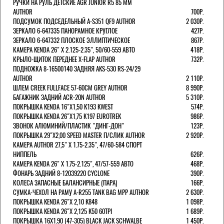
РУЧКИ НА РУЛЬ ДЕТСКИЕ AGR JUNIOR R5 85 ММ
AUTHOR
700Р.
ПОДСУМОК ПОДСЕДЕЛЬНЫЙ A-S351 QF9 AUTHOR
2 030Р.
ЗЕРКАЛО 6-647335 ПАНОРАМНОЕ КРУГЛОЕ
427Р.
ЗЕРКАЛО 6-647332 ПЛОСКОЕ ЭЛЛИПТИЧЕСКОЕ
867Р.
КАМЕРА KENDA 26" Х 2.125-2.35", 50/60-559 АВТО
418Р.
КРЫЛО-ЩИТОК ПЕРЕДНЕЕ X-FLAP AUTHOR
732Р.
ПОДНОЖКА 8-16500140 ЗАДНЯЯ AKS-530 RS-24/29
AUTHOR
2 110Р.
ШЛЕМ CREEK FULLFACE 57-60СМ GREY AUTHOR
8 990Р.
БАГАЖНИК ЗАДНИЙ ACR-20N AUTHOR
5 310Р.
ПОКРЫШКА KENDA 16"Х1,50 K193 KWEST
574Р.
ПОКРЫШКА KENDA 26"Х1,75 K197 EUROTREK
986Р.
ЗВОНОК АЛЮМИНИЙ/ПЛАСТИК "ДИНГ-ДОН"
123Р.
ПОКРЫШКА 29"Х2,00 SPEED MASTER П/СЛИК AUTHOR
2 920Р.
КАМЕРА AUTHOR 27,5" Х 1.75-2.35", 47/60-584 СПОРТ
НИППЕЛЬ
626Р.
КАМЕРА KENDA 26" Х 1.75-2.125", 47/57-559 АВТО
468Р.
ФОНАРЬ ЗАДНИЙ 8-12039220 CYCLONE
390Р.
КОЛЕСА ЗАПАСНЫЕ БАЛАНСИРНЫЕ (ПАРА)
166Р.
CУМКА-ЧЕХОЛ НА РАМУ A-R255 TANK BAG MPP AUTHOR
2 630Р.
ПОКРЫШКА KENDA 26"Х 2,10 K848
1 098Р.
ПОКРЫШКА KENDA 26"Х 2,125 K50 60TPI
1 689Р.
ПОКРЫШКА 16X1.90 (47-305) BLACK JACK SCHWALBE
1 450Р.