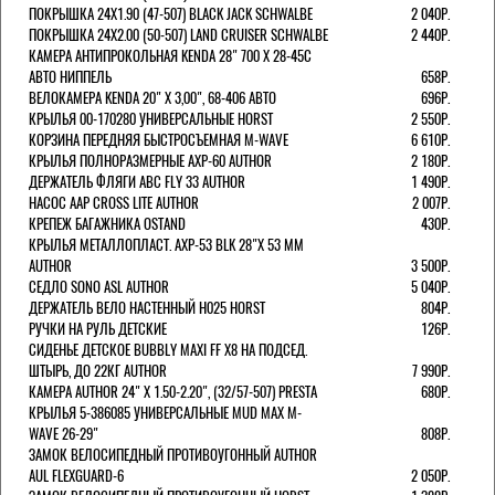
ПОКРЫШКА 24X1.90 (47-507) BLACK JACK SCHWALBE
2 040Р.
ПОКРЫШКА 24X2.00 (50-507) LAND CRUISER SCHWALBE
2 440Р.
КАМЕРА АНТИПРОКОЛЬНАЯ KENDA 28" 700 Х 28-45C
АВТО НИППЕЛЬ
658Р.
ВЕЛОКАМЕРА KENDA 20" Х 3,00", 68-406 АВТО
696Р.
КРЫЛЬЯ 00-170280 УНИВЕРСАЛЬНЫЕ HORST
2 550Р.
КОРЗИНА ПЕРЕДНЯЯ БЫСТРОСЪЕМНАЯ M-WAVE
6 610Р.
КРЫЛЬЯ ПОЛНОРАЗМЕРНЫЕ AXP-60 AUTHOR
2 180Р.
ДЕРЖАТЕЛЬ ФЛЯГИ АВС FLY 33 AUTHOR
1 490Р.
НАСОС AAP CROSS LITE AUTHOR
2 007Р.
КРЕПЕЖ БАГАЖНИКА OSTAND
430Р.
КРЫЛЬЯ МЕТАЛЛОПЛАСТ. AXP-53 BLK 28"Х 53 ММ
AUTHOR
3 500Р.
СЕДЛО SONO ASL AUTHOR
5 040Р.
ДЕРЖАТЕЛЬ ВЕЛО НАСТЕННЫЙ H025 HORST
804Р.
РУЧКИ НА РУЛЬ ДЕТСКИЕ
126Р.
СИДЕНЬЕ ДЕТСКОЕ BUBBLY MAXI FF X8 НА ПОДСЕД.
ШТЫРЬ, ДО 22КГ AUTHOR
7 990Р.
КАМЕРА AUTHOR 24" Х 1.50-2.20", (32/57-507) PRESTA
680Р.
КРЫЛЬЯ 5-386085 УНИВЕРСАЛЬНЫЕ MUD MAX M-
WAVE 26-29"
808Р.
ЗАМОК ВЕЛОСИПЕДНЫЙ ПРОТИВОУГОННЫЙ AUTHOR
AUL FLEXGUARD-6
2 050Р.