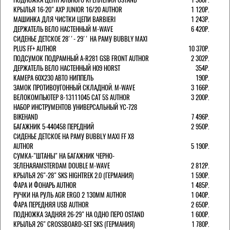
КРЫЛЬЯ 16-20" AXP JUNIOR 16/20 AUTHOR
1 120Р.
МАШИНКА ДЛЯ ЧИСТКИ ЦЕПИ BARBIERI
1 243Р.
ДЕРЖАТЕЛЬ ВЕЛО НАСТЕННЫЙ M-WAVE
6 420Р.
СИДЕНЬЕ ДЕТСКОЕ 28''- 29'' НА РАМУ BUBBLY MAXI
PLUS FF+ AUTHOR
10 370Р.
ПОДСУМОК ПОДРАМНЫЙ A-R281 GSB FRONT AUTHOR
2 302Р.
ДЕРЖАТЕЛЬ ВЕЛО НАСТЕННЫЙ H09 HORST
354Р.
КАМЕРА 60X230 АВТО НИППЕЛЬ
190Р.
ЗАМОК ПРОТИВОУГОННЫЙ СКЛАДНОЙ. M-WAVE
3 166Р.
ВЕЛОКОМПЬЮТЕР 8-13111045 CAT 5S AUTHOR
3 200Р.
НАБОР ИНСТРУМЕНТОВ УНИВЕРСАЛЬНЫЙ YC-728
BIKEHAND
7 496Р.
БАГАЖНИК 5-440458 ПЕРЕДНИЙ
2 950Р.
СИДЕНЬЕ ДЕТСКОЕ НА РАМУ BUBBLY MAXI FF X8
AUTHOR
5 190Р.
СУМКА-"ШТАНЫ" НА БАГАЖНИК ЧЕРНО-
ЗЕЛЕНАЯAMSTERDAM DOUBLE M-WAVE
2 812Р.
КРЫЛЬЯ 26"-28" SKS HIGHTREK 2.0 (ГЕРМАНИЯ)
1 590Р.
ФАРА И ФОНАРЬ AUTHOR
1 485Р.
РУЧКИ НА РУЛЬ AGR ERGO 2 130ММ AUTHOR
1 040Р.
ФАРА ПЕРЕДНЯЯ USB AUTHOR
2 650Р.
ПОДНОЖКА ЗАДНЯЯ 26-29" НА ОДНО ПЕРО OSTAND
1 600Р.
КРЫЛЬЯ 26" CROSSBOARD-SET SKS (ГЕРМАНИЯ)
1 780Р.