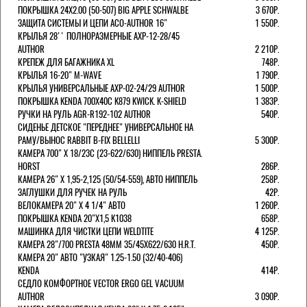
ПОКРЫШКА 24X2.00 (50-507) BIG APPLE SCHWALBE
3 670Р.
ЗАЩИТА СИСТЕМЫ И ЦЕПИ ACO-AUTHOR 16"
1 550Р.
КРЫЛЬЯ 28'' ПОЛНОРАЗМЕРНЫЕ AXP-12-28/45
AUTHOR
2 210Р.
КРЕПЕЖ ДЛЯ БАГАЖНИКА XL
748Р.
КРЫЛЬЯ 16-20" M-WAVE
1 790Р.
КРЫЛЬЯ УНИВЕРСАЛЬНЫЕ AXP-02-24/29 AUTHOR
1 500Р.
ПОКРЫШКА KENDA 700Х40С K879 KWICK. K-SHIELD
1 383Р.
РУЧКИ НА РУЛЬ AGR-R192-102 AUTHOR
540Р.
СИДЕНЬЕ ДЕТСКОЕ "ПЕРЕДНЕЕ" УНИВЕРСАЛЬНОЕ НА
РАМУ/ВЫНОС RABBIT B-FIX BELLELLI
5 300Р.
КАМЕРА 700" Х 18/23C (23-622/630) НИППЕЛЬ PRESTA.
HORST
286Р.
КАМЕРА 26" X 1,95-2,125 (50/54-559), АВТО НИППЕЛЬ
258Р.
ЗАГЛУШКИ ДЛЯ РУЧЕК НА РУЛЬ
42Р.
ВЕЛОКАМЕРА 20" Х 4 1/4" АВТО
1 260Р.
ПОКРЫШКА KENDA 20"Х1,5 K1038
658Р.
МАШИНКА ДЛЯ ЧИСТКИ ЦЕПИ WELDTITE
4 125Р.
КАМЕРА 28"/700 PRESTA 48ММ 35/45Х622/630 H.R.T.
450Р.
КАМЕРА 20" АВТО "УЗКАЯ" 1.25-1.50 (32/40-406)
KENDA
414Р.
СЕДЛО КОМФОРТНОЕ VECTOR ERGO GEL VACUUM
AUTHOR
3 090Р.