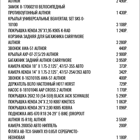
AUTHOR
2 490Р.
ЗАМОК 8-17060210 ВЕЛОСИПЕДНЫЙ
ПРОТИВОУГОННЫЙ AUTHOR
1 430Р.
КРЫЛЬЯ УНИВЕРСАЛЬНЫЕ BEAVERTAIL SET SKS 0-
10100
3 108Р.
ПОКРЫШКА KENDA 26"Х1,95 K905 K-RAD
1 240Р.
КОРЗИНА ЗАДНЯЯ ДЛЯ БАГАЖНИКА CARRYMORE
AUTHOR
3 280Р.
ЗВОНОК AWA-51 AUTHOR
440Р.
КРЫЛЬЯ AXP-07-27,5/29 AUTHOR
2 900Р.
БАГАЖНИК ЗАДНИЙ AUTHOR CARRYMORE
3 950Р.
КАМЕРА KENDA 18" Х 1.75-2.125", 47/57-355 АВТО
373Р.
КАМЕРА KENDA 14" Х 1.75-2.125", 47/57-254/263 АВТО
342Р.
ЗВОНОК 8-16310105 AWA-51 AUTHOR
400Р.
ДЕРЖАТЕЛЬ ВЕЛО НАСТЕННЫЙ H017 HORST
729Р.
НАСОС 8-18101046 AAP CROSS 2 AUTHOR
1 770Р.
ПОКРЫШКА 26X2.10 (54-559) BLACK JACK SCHWALBE
5 290Р.
ПОКРЫШКА KENDA 24"Х 2,10 K887 KINETICS
1 063Р.
ПОКРЫШКА KENDA 26"Х 2,00 K885 KOBRA
1 096Р.
ПОДНОЖКА AKS-670 R18 24-29" E-BIKE (DROPOUT
AUTHOR IS-R18). AUTHOR
3 550Р.
КАМЕРА 200Х50 АВТО НИППЕЛЬ
200Р.
ФЛЯГА AB-TCX-SHANTI X9 0.85Л СЕРЕБРИСТО-
НЕОНОВАЯ
1 180Р.