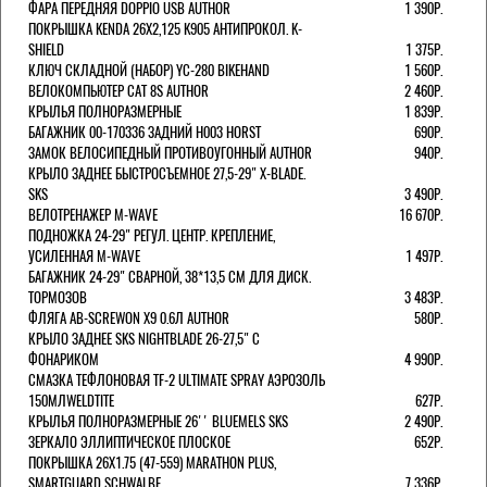
ФАРА ПЕРЕДНЯЯ DOPPIO USB AUTHOR
1 390Р.
ПОКРЫШКА KENDA 26Х2,125 K905 АНТИПРОКОЛ. K-
SHIELD
1 375Р.
КЛЮЧ СКЛАДНОЙ (НАБОР) YC-280 BIKEHAND
1 560Р.
ВЕЛОКОМПЬЮТЕР CAT 8S AUTHOR
2 460Р.
КРЫЛЬЯ ПОЛНОРАЗМЕРНЫЕ
1 839Р.
БАГАЖНИК 00-170336 ЗАДНИЙ H003 HORST
690Р.
ЗАМОК ВЕЛОСИПЕДНЫЙ ПРОТИВОУГОННЫЙ AUTHOR
940Р.
КРЫЛО ЗАДНЕЕ БЫСТРОСЪЕМНОЕ 27,5-29" X-BLADE.
SKS
3 490Р.
ВЕЛОТРЕНАЖЕР M-WAVE
16 670Р.
ПОДНОЖКА 24-29" РЕГУЛ. ЦЕНТР. КРЕПЛЕНИЕ,
УСИЛЕННАЯ M-WAVE
1 497Р.
БАГАЖНИК 24-29" СВАРНОЙ, 38*13,5 СМ ДЛЯ ДИСК.
ТОРМОЗОВ
3 483Р.
ФЛЯГА AB-SCREWON X9 0.6Л AUTHOR
580Р.
КРЫЛО ЗАДНЕЕ SKS NIGHTBLADE 26-27,5" С
ФОНАРИКОМ
4 990Р.
СМАЗКА ТЕФЛОНОВАЯ TF-2 ULTIMATE SPRAY АЭРОЗОЛЬ
150МЛWELDTITE
627Р.
КРЫЛЬЯ ПОЛНОРАЗМЕРНЫЕ 26'' BLUEMELS SKS
2 490Р.
ЗЕРКАЛО ЭЛЛИПТИЧЕСКОЕ ПЛОСКОЕ
652Р.
ПОКРЫШКА 26X1.75 (47-559) MARATHON PLUS,
SMARTGUARD SCHWALBE
7 336Р.