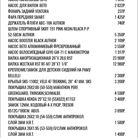
НАСОС ДЛЯ ВИЛОК ВЕТО
2 822Р.
ФОНАРЬ ЗАДНИЙ VENTURA
237Р.
ФАРА ПЕРЕДНЯЯ SMART
1 425Р.
ДЕРЖАТЕЛЬ ФЛЯГИ ABC-16N AUTHOR
740Р.
ШЛЕМ СПОРТИВНЫЙ SKIFF 191 PINK-NEON/BLACK Р-Р
52-58СМ AUTHOR
5 350Р.
НАСОС BOOSTER BLACK AUTHOR
2 109Р.
НАСОС BETO АЛЮМИНИЕВЫЙ ФРЕЗЕРОВАННЫЙ
3 550Р.
НАСОС ВЕЛОСИПЕДНЫЙ GIYO GM-71 С МАНОМЕТРОМ
1 917Р.
ВИЛКА АМОРТИЗАЦИОННАЯ 26"Х 28,6 RST
23 900Р.
ВИЛКА ЖЕСТКАЯ RST RF-M7 28"Х1 1/8"
12 980Р.
КРЕПЛЕНИЕ/ЗАМОК ДЛЯ ДЕТСКИХ СИДЕНИЙ НА РАМУ
BELLELLI
2 300Р.
КРЫЛЬЯ SKS-11002, VELO 47 TREKKING, 28" 47 ММ. SKS
3 200Р.
ПОКРЫШКА 26X2.00 (50-559) MARATHON PERF,
GREENGUARD, TWINSKIN,SCHWALBE
4 590Р.
ПОКРЫШКА KENDA 29"Х2,10 (55X622) K1153
2 400Р.
ЗАМОК 12ММ, КОДОВЫЙ 4-Х РАЗР, TRESOR
6512C/180СМ. ABUS
3 890Р.
ПОКРЫШКА 26X2.10 (54-559) СЛИК АНТИПРОКОЛ.
СЛОЙ 3ММ H.R.T.
1 580Р.
ПОКРЫШКА 26X1.95 (53-559) П/СЛИК АНТИПРОКОЛ.
СЛОЙ 3ММ H.R.T.
1 490Р.