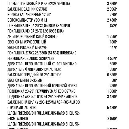
ШЛЕМ СПОРТИВНЫЙ Р-Р 58-62СМ VENTURA
3 990Р.
БАГАЖНИК ЗАДНИЙ OSTAND
2 996Р.
КОЛЕСА БАЛАНСИРНЫЕ 12-20''
720Р.
ВЕЛОКОМПЬЮТЕР VDO M1.1
2 430Р.
ПОКРЫШКА KENDA 20"Х1,95 K907 KRACKPOT
872Р.
ПОКРЫШКА KENDA 26"Х 1,95 K935 KHAN
АНТИПРОКОЛЬНЫЙ СЛОЙ K-SHIELD
1 256Р.
ЗВОНОК M-WAVE ЗЕЛЕНЫЙ
180Р.
ЗВОНОК РОЗОВЫЙ M-WAVE
147Р.
ПОКРЫШКА 27.5X2.25/650B (57 584) HURRICANE
PERFORMANCE. ADDIX. SCHWALBE
4 567Р.
ДЕРЖАТЕЛЬ ВЕЛО НАСТЕННЫЙ YC-101 BIKEHAND
598Р.
ДЕРЖАТЕЛЬ ФЛЯГИ ABC-13N AUTHOR
690Р.
БАГАЖНИК ПЕРЕДНИЙ 26-29". AUTHOR
6 586Р.
ЗВОНОК МИНИ D=35 ММ
58Р.
ДЕРЖАТЕЛЬ ВЕЛО НАСТЕННЫЙ ТОРЦЕВОЙ HORST
786Р.
ПОДНОЖКА 20-29" РЕГУЛИРУЕМАЯ ECO OSTAND
1 500Р.
ПОДНОЖКА AKS-570 R18 24-29". ЧЕРНАЯ AUTHOR
3 190Р.
БАГАЖНИК НА ВИЛКУ 206-125ММ ACR-F05-ALU СО
СТРОПАМИ. AUTHOR
5 190Р.
ШЛЕМ FREERIDE/DH FULLFACE ABS-HARD SHELL, 52-
54СМ. AUTHOR
9 970Р.
ШЛЕМ FREERIDE/DH FULLFACE ABS-HARD SHELL, 56-