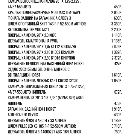
КАМЕРА ВЕЛОСИПЕДНАЯ KENDA 26" Х 1.75-2.125",
47/57-559 АВТО
450Р.
КРЫЛЬЯ ПОЛНОРАЗМЕРНЫЕ MUD MAX II M-WAVE
2 910Р.
ФОНАРЬ ЗАДНИЙ НА БАГАЖНИК A CADDY 3
690Р.
ШЛЕМ СПОРТИВНЫЙ SKIFF 143 Р-Р 52-58СМ AUTHOR
3 380Р.
ВЕЛОКОМПЬЮТЕР VDO M2.1
2 200Р.
ПОКРЫШКА KENDA 20"Х 2,0 K870
1 110Р.
ДЕРЖАТЕЛЬ СМАРТФОНА НА РУЛЬ
1 136Р.
ПОКРЫШКА KENDA 26"Х 1,75 K1112 KOLONIZER
2 076Р.
ПОКРЫШКА KENDA 26"Х 2,10 K1052 KRANIUM
1 382Р.
ПОКРЫШКА KENDA 26"Х 2,30 K1016 KINIPTION
2 372Р.
ДЕРЖАТЕЛЬ ВЕЛОСИПЕДА НАСТЕННЫЙ H09A HORST
427Р.
СЕДЛО 270Х158ММ GEL ОЧЕНЬ МЯГКОЕ. С
ВЕНТИЛЯЦИЕЙ HORST
1 610Р.
ПОКРЫШКА KENDA 700Х35С K161 CROSS CYCLO
1 050Р.
КАМЕРА АНТИПРОКОЛЬНАЯ KENDA 26" Х 1.75-2.125",
47/57-559 АВТО НИППЕЛЬ
672Р.
КАМЕРА KENDA 28-29" Х 1,9-2,35" (50/58-622) АВТО
НИППЕЛЬ
475Р.
БАГАЖНИК ЗАДНИЙ H041 HORST
1 916Р.
АПТЕЧКА RED DEVILS
430Р.
ДЕРЖАТЕЛЬ ФЛЯГИ АВС FLY 33 AUTHOR
1 182Р.
ШЛЕМ PULSE LED X8 185 Р-Р 52-58СМ AUTHOR
5 710Р.
ДЕРЖАТЕЛЬ ФЛЯГИ 8-14000221 ABC-16N AUTHOR
780Р.