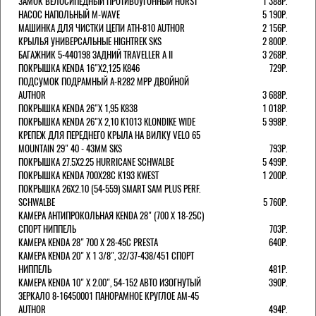
ЗАМОК ВЕЛОСИПЕДНЫЙ ПРОТИВОУГОННЫЙ HORST
1 388Р.
НАСОС НАПОЛЬНЫЙ M-WAVE
5 190Р.
МАШИНКА ДЛЯ ЧИСТКИ ЦЕПИ ATH-810 AUTHOR
2 156Р.
КРЫЛЬЯ УНИВЕРСАЛЬНЫЕ HIGHTREK SKS
2 800Р.
БАГАЖНИК 5-440198 ЗАДНИЙ TRAVELLER A II
3 268Р.
ПОКРЫШКА KENDA 16"Х2,125 K846
729Р.
ПОДСУМОК ПОДРАМНЫЙ A-R282 MPP ДВОЙНОЙ
AUTHOR
3 688Р.
ПОКРЫШКА KENDA 26"Х 1,95 K838
1 018Р.
ПОКРЫШКА KENDA 26"Х 2,10 K1013 KLONDIKE WIDE
5 998Р.
КРЕПЕЖ ДЛЯ ПЕРЕДНЕГО КРЫЛА НА ВИЛКУ VELO 65
MOUNTAIN 29" 40 - 43ММ SKS
793Р.
ПОКРЫШКА 27.5X2.25 HURRICANE SCHWALBE
5 499Р.
ПОКРЫШКА KENDA 700Х28С K193 KWEST
1 200Р.
ПОКРЫШКА 26X2.10 (54-559) SMART SAM PLUS PERF.
SCHWALBE
5 760Р.
КАМЕРА АНТИПРОКОЛЬНАЯ KENDA 28" (700 Х 18-25C)
СПОРТ НИППЕЛЬ
703Р.
КАМЕРА KENDA 28" 700 Х 28-45С PRESTA
640Р.
КАМЕРА KENDA 20" Х 1 3/8", 32/37-438/451 СПОРТ
НИППЕЛЬ
481Р.
КАМЕРА KENDA 10" Х 2.00", 54-152 АВТО ИЗОГНУТЫЙ
390Р.
ЗЕРКАЛО 8-16450001 ПАНОРАМНОЕ КРУГЛОЕ AM-45
AUTHOR
494Р.