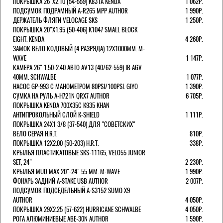
ПОКРЫШКА 26"Х2.10 (54-559) K831A KENDA
1 062Р.
ПОДСУМОК ПОДРАМНЫЙ A-R265 MPP AUTHOR
1 990Р.
ДЕРЖАТЕЛЬ ФЛЯГИ VELOCAGE SKS
1 250Р.
ПОКРЫШКА 20"Х1.95 (50-406) K1047 SMALL BLOCK
EIGHT. KENDA
4 260Р.
ЗАМОК ВЕЛО КОДОВЫЙ (4 РАЗРЯДА) 12Х1000ММ. M-
WAVE
1 147Р.
КАМЕРА 26" 1.50-2.40 АВТО AV13 (40/62-559) IB AGV
40MM. SCHWALBE
1 077Р.
НАСОС GP-993 С МАНОМЕТРОМ 80PSI/100PSI. GIYO
1 390Р.
СУМКА НА РУЛЬ A-H721N QRX7 AUTHOR
6 705Р.
ПОКРЫШКА KENDA 700Х35С K935 KHAN
АНТИПРОКОЛЬНЫЙ СЛОЙ K-SHIELD
1 111Р.
ПОКРЫШКА 24X1 3/8 (37-540) ДЛЯ "СОВЕТСКИХ"
ВЕЛО СЕРАЯ H.R.T.
810Р.
ПОКРЫШКА 12X2.00 (50-203) H.R.T.
338Р.
КРЫЛЬЯ ПЛАСТИКАТОВЫЕ SKS-11165, VELO55 JUNIOR
SET, 24"
2 230Р.
КРЫЛЬЯ MUD MAX 20"-24" 55 ММ. M-WAVE
1 990Р.
ФОНАРЬ ЗАДНИЙ A-STAKE USB AUTHOR
2 007Р.
ПОДСУМОК ПОДСЕДЕЛЬНЫЙ A-S3152 SUMO X9
AUTHOR
4 050Р.
ПОКРЫШКА 29X2.25 (57-622) HURRICANE SCHWALBE
4 050Р.
РОГА АЛЮМИНИЕВЫЕ ABE-30N AUTHOR
1 590Р.