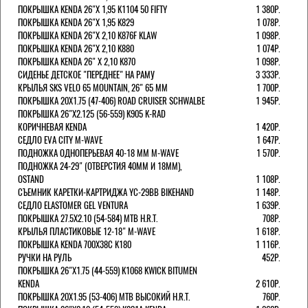
ПОКРЫШКА KENDA 26"Х 1,95 K1104 50 FIFTY
1 380Р.
ПОКРЫШКА KENDA 26"Х 1,95 K829
1 078Р.
ПОКРЫШКА KENDA 26"Х 2,10 K876F KLAW
1 098Р.
ПОКРЫШКА KENDA 26"Х 2,10 K880
1 074Р.
ПОКРЫШКА KENDA 26" Х 2,10 K870
1 098Р.
СИДЕНЬЕ ДЕТСКОЕ "ПЕРЕДНЕЕ" НА РАМУ
3 333Р.
КРЫЛЬЯ SKS VELO 65 MOUNTAIN, 26" 65 ММ
1 700Р.
ПОКРЫШКА 20X1.75 (47-406) ROAD CRUISER SCHWALBE
1 945Р.
ПОКРЫШКА 26"Х2.125 (56-559) K905 K-RAD
КОРИЧНЕВАЯ KENDA
1 420Р.
СЕДЛО EVA CITY M-WAVE
1 647Р.
ПОДНОЖКА ОДНОПЕРЬЕВАЯ 40-18 ММ M-WAVE
1 570Р.
ПОДНОЖКА 24-29" (ОТВЕРСТИЯ 40ММ И 18ММ),
OSTAND
1 108Р.
СЪЕМНИК КАРЕТКИ-КАРТРИДЖА YC-29BB BIKEHAND
1 148Р.
СЕДЛО ELASTOMER GEL VENTURA
1 639Р.
ПОКРЫШКА 27.5X2.10 (54-584) MTB H.R.T.
708Р.
КРЫЛЬЯ ПЛАСТИКОВЫЕ 12-18" M-WAVE
1 618Р.
ПОКРЫШКА KENDA 700Х38С K180
1 116Р.
РУЧКИ НА РУЛЬ
452Р.
ПОКРЫШКА 26"Х1.75 (44-559) K1068 KWICK BITUMEN
KENDA
2 610Р.
ПОКРЫШКА 20X1.95 (53-406) MTB ВЫСОКИЙ H.R.T.
760Р.