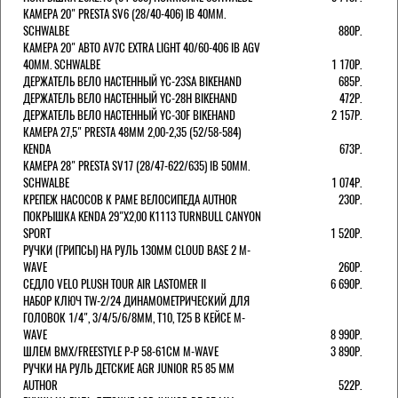
КАМЕРА 20" PRESTA SV6 (28/40-406) IB 40MM.
SCHWALBE
880Р.
КАМЕРА 20" АВТО AV7C EXTRA LIGHT 40/60-406 IB AGV
40MM. SCHWALBE
1 170Р.
ДЕРЖАТЕЛЬ ВЕЛО НАСТЕННЫЙ YC-23SA BIKEHAND
685Р.
ДЕРЖАТЕЛЬ ВЕЛО НАСТЕННЫЙ YC-28H BIKEHAND
472Р.
ДЕРЖАТЕЛЬ ВЕЛО НАСТЕННЫЙ YC-30F BIKEHAND
2 157Р.
КАМЕРА 27,5" PRESTA 48ММ 2,00-2,35 (52/58-584)
KENDA
673Р.
КАМЕРА 28" PRESTA SV17 (28/47-622/635) IB 50MM.
SCHWALBE
1 074Р.
КРЕПЕЖ НАСОСОВ К РАМЕ ВЕЛОСИПЕДА AUTHOR
230Р.
ПОКРЫШКА KENDA 29"Х2,00 K1113 TURNBULL CANYON
SPORT
1 520Р.
РУЧКИ (ГРИПСЫ) НА РУЛЬ 130ММ CLOUD BASE 2 M-
WAVE
260Р.
СЕДЛО VELO PLUSH TOUR AIR LASTOMER II
6 690Р.
НАБОР КЛЮЧ TW-2/24 ДИНАМОМЕТРИЧЕСКИЙ ДЛЯ
ГОЛОВОК 1/4", 3/4/5/6/8ММ, T10, T25 В КЕЙСЕ M-
WAVE
8 990Р.
ШЛЕМ ВМХ/FREESTYLE Р-Р 58-61СМ M-WAVE
3 890Р.
РУЧКИ НА РУЛЬ ДЕТСКИЕ AGR JUNIOR R5 85 ММ
AUTHOR
522Р.