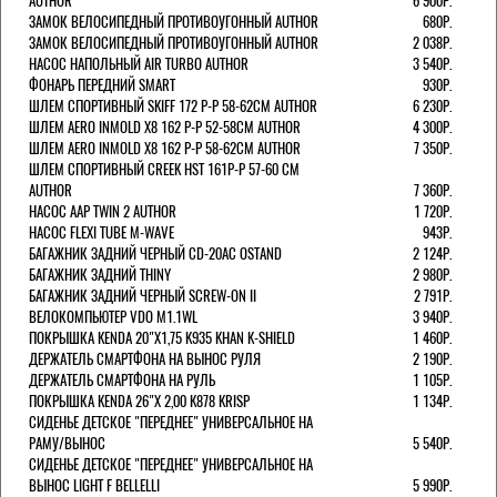
AUTHOR
6 900Р.
ЗАМОК ВЕЛОСИПЕДНЫЙ ПРОТИВОУГОННЫЙ AUTHOR
680Р.
ЗАМОК ВЕЛОСИПЕДНЫЙ ПРОТИВОУГОННЫЙ AUTHOR
2 038Р.
НАСОС НАПОЛЬНЫЙ AIR TURBO AUTHOR
3 540Р.
ФОНАРЬ ПЕРЕДНИЙ SMART
930Р.
ШЛЕМ СПОРТИВНЫЙ SKIFF 172 Р-Р 58-62СМ AUTHOR
6 230Р.
ШЛЕМ AERO INMOLD X8 162 Р-Р 52-58СМ AUTHOR
4 300Р.
ШЛЕМ AERO INMOLD X8 162 Р-Р 58-62СМ AUTHOR
7 350Р.
ШЛЕМ СПОРТИВНЫЙ CREEK HST 161Р-Р 57-60 СМ
AUTHOR
7 360Р.
НАСОС AAP TWIN 2 AUTHOR
1 720Р.
НАСОС FLEXI TUBE M-WAVE
943Р.
БАГАЖНИК ЗАДНИЙ ЧЕРНЫЙ СD-20AC OSTAND
2 124Р.
БАГАЖНИК ЗАДНИЙ THINY
2 980Р.
БАГАЖНИК ЗАДНИЙ ЧЕРНЫЙ SCREW-ON II
2 791Р.
ВЕЛОКОМПЬЮТЕР VDO M1.1WL
3 940Р.
ПОКРЫШКА KENDA 20"Х1,75 K935 KHAN K-SHIELD
1 460Р.
ДЕРЖАТЕЛЬ СМАРТФОНА НА ВЫНОС РУЛЯ
2 190Р.
ДЕРЖАТЕЛЬ СМАРТФОНА НА РУЛЬ
1 105Р.
ПОКРЫШКА KENDA 26"Х 2,00 K878 KRISP
1 134Р.
СИДЕНЬЕ ДЕТСКОЕ "ПЕРЕДНЕЕ" УНИВЕРСАЛЬНОЕ НА
РАМУ/ВЫНОС
5 540Р.
СИДЕНЬЕ ДЕТСКОЕ "ПЕРЕДНЕЕ" УНИВЕРСАЛЬНОЕ НА
ВЫНОС LIGHT F BELLELLI
5 990Р.