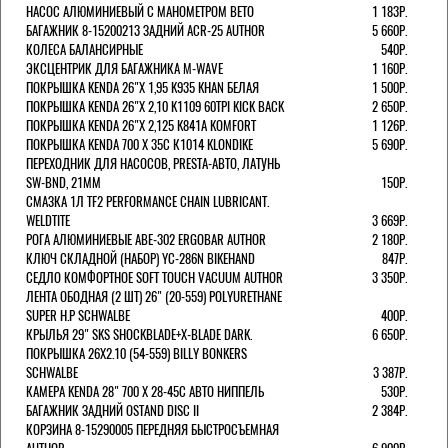
НАСОС АЛЮМИНИЕВЫЙ С МАНОМЕТРОМ BETO
1 183Р.
БАГАЖНИК 8-15200213 ЗАДНИЙ ACR-25 AUTHOR
5 660Р.
КОЛЕСА БАЛАНСИРНЫЕ
540Р.
ЭКСЦЕНТРИК ДЛЯ БАГАЖНИКА M-WAVE
1 160Р.
ПОКРЫШКА KENDA 26"Х 1,95 K935 KHAN БЕЛАЯ
1 500Р.
ПОКРЫШКА KENDA 26"Х 2,10 K1109 60TPI KICK BACK
2 650Р.
ПОКРЫШКА KENDA 26"Х 2,125 K841A KOMFORT
1 126Р.
ПОКРЫШКА KENDA 700 Х 35С К1014 KLONDIKE
5 690Р.
ПЕРЕХОДНИК ДЛЯ НАСОСОВ, PRESTA-АВТО, ЛАТУНЬ
SW-BND, 21ММ
150Р.
СМАЗКА 1Л TF2 PERFORMANCE CHAIN LUBRICANT.
WELDTITE
3 669Р.
РОГА АЛЮМИНИЕВЫЕ ABE-302 ERGOBAR AUTHOR
2 180Р.
КЛЮЧ СКЛАДНОЙ (НАБОР) YC-286N BIKEHAND
847Р.
СЕДЛО КОМФОРТНОЕ SOFT TOUCH VACUUM AUTHOR
3 350Р.
ЛЕНТА ОБОДНАЯ (2 ШТ) 26" (20-559) POLYURETHANE
SUPER H.P SCHWALBE
400Р.
КРЫЛЬЯ 29" SKS SHOCKBLADE+X-BLADE DARK.
6 650Р.
ПОКРЫШКА 26X2.10 (54-559) BILLY BONKERS
SCHWALBE
3 387Р.
КАМЕРА KENDA 28" 700 Х 28-45С АВТО НИППЕЛЬ
530Р.
БАГАЖНИК ЗАДНИЙ OSTAND DISC II
2 384Р.
КОРЗИНА 8-15290005 ПЕРЕДНЯЯ БЫСТРОСЪЕМНАЯ