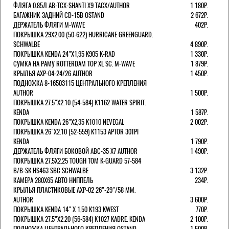
ФЛЯГА 0.85Л AB-TCX-SHANTI X9 TACX/AUTHOR
1 180Р.
БАГАЖНИК ЗАДНИЙ CD-15B OSTAND
2 672Р.
ДЕРЖАТЕЛЬ ФЛЯГИ M-WAVE
402Р.
ПОКРЫШКА 29X2.00 (50-622) HURRICANE GREENGUARD.
SCHWALBE
4 890Р.
ПОКРЫШКА KENDA 24"Х1,95 K905 K-RAD
1 330Р.
СУМКА НА РАМУ ROTTERDAM TOP XL SC. M-WAVE
1 879Р.
КРЫЛЬЯ AXP-04-24/26 AUTHOR
1 450Р.
ПОДНОЖКА 8-16503115 ЦЕНТРАЛЬНОГО КРЕПЛЕНИЯ
AUTHOR
1 500Р.
ПОКРЫШКА 27.5"Х2.10 (54-584) K1162 WATER SPIRIT.
KENDA
1 587Р.
ПОКРЫШКА KENDA 26"Х2,35 K1010 NEVEGAL
2 002Р.
ПОКРЫШКА 26"Х2.10 (52-559) K1153 APTOR 30TPI
KENDA
1 790Р.
ДЕРЖАТЕЛЬ ФЛЯГИ БОКОВОЙ ABC-35 X7 AUTHOR
1 490Р.
ПОКРЫШКА 27.5X2.25 TOUGH TOM K-GUARD 57-584
B/B-SK HS463 SBC SCHWALBE
3 132Р.
КАМЕРА 280Х65 АВТО НИППЕЛЬ
234Р.
КРЫЛЬЯ ПЛАСТИКОВЫЕ AXP-02 26"-29"/58 ММ.
AUTHOR
3 600Р.
ПОКРЫШКА KENDA 14" Х 1,50 K193 KWEST
770Р.
ПОКРЫШКА 27.5"Х2.20 (56-584) K1027 KADRE. KENDA
2 100Р.
ПОДНОЖКА ЦЕНТРАЛЬНОГО КРЕПЛЕНИЯ OSTAND
1 500Р.