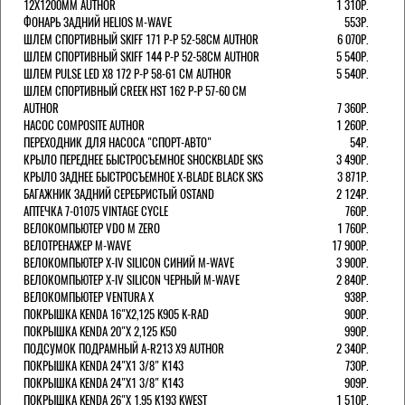
12Х1200ММ AUTHOR
1 310Р.
ФОНАРЬ ЗАДНИЙ HELIOS M-WAVE
553Р.
ШЛЕМ СПОРТИВНЫЙ SKIFF 171 Р-Р 52-58СМ AUTHOR
6 070Р.
ШЛЕМ СПОРТИВНЫЙ SKIFF 144 Р-Р 52-58СМ AUTHOR
5 540Р.
ШЛЕМ PULSE LED X8 172 Р-Р 58-61 СМ AUTHOR
5 540Р.
ШЛЕМ СПОРТИВНЫЙ CREEK HST 162 Р-Р 57-60 СМ
AUTHOR
7 360Р.
НАСОС COMPOSITE AUTHOR
1 260Р.
ПЕРЕХОДНИК ДЛЯ НАСОСА "СПОРТ-АВТО"
54Р.
КРЫЛО ПЕРЕДНЕЕ БЫСТРОСЪЕМНОЕ SHOCKBLADE SKS
3 490Р.
КРЫЛО ЗАДНЕЕ БЫСТРОСЪЕМНОЕ X-BLADE BLACK SKS
3 871Р.
БАГАЖНИК ЗАДНИЙ СЕРЕБРИСТЫЙ OSTAND
2 124Р.
АПТЕЧКА 7-01075 VINTAGE CYCLE
760Р.
ВЕЛОКОМПЬЮТЕР VDO M ZERO
1 760Р.
ВЕЛОТРЕНАЖЕР M-WAVE
17 900Р.
ВЕЛОКОМПЬЮТЕР X-IV SILICON СИНИЙ M-WAVE
3 900Р.
ВЕЛОКОМПЬЮТЕР X-IV SILICON ЧЕРНЫЙ M-WAVE
2 840Р.
ВЕЛОКОМПЬЮТЕР VENTURA Х
938Р.
ПОКРЫШКА KENDA 16"Х2,125 K905 K-RAD
900Р.
ПОКРЫШКА KENDA 20"Х 2,125 K50
990Р.
ПОДСУМОК ПОДРАМНЫЙ A-R213 X9 AUTHOR
2 340Р.
ПОКРЫШКА KENDA 24"Х1 3/8" K143
730Р.
ПОКРЫШКА KENDA 24"Х1 3/8" K143
909Р.
ПОКРЫШКА KENDA 26"Х 1,95 K193 KWEST
1 510Р.