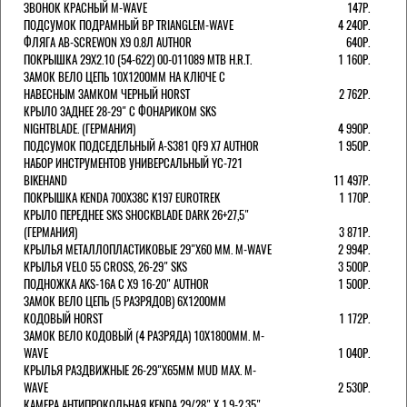
ЗВОНОК КРАСНЫЙ M-WAVE
147Р.
ПОДСУМОК ПОДРАМНЫЙ BP TRIANGLEM-WAVE
4 240Р.
ФЛЯГА AB-SCREWON X9 0.8Л AUTHOR
640Р.
ПОКРЫШКА 29X2.10 (54-622) 00-011089 MTB H.R.T.
1 160Р.
ЗАМОК ВЕЛО ЦЕПЬ 10Х1200ММ НА КЛЮЧЕ С
НАВЕСНЫМ ЗАМКОМ ЧЕРНЫЙ HORST
2 762Р.
КРЫЛО ЗАДНЕЕ 28-29" С ФОНАРИКОМ SKS
NIGHTBLADE. (ГЕРМАНИЯ)
4 990Р.
ПОДСУМОК ПОДСЕДЕЛЬНЫЙ A-S381 QF9 X7 AUTHOR
1 950Р.
НАБОР ИНСТРУМЕНТОВ УНИВЕРСАЛЬНЫЙ YC-721
BIKEHAND
11 497Р.
ПОКРЫШКА KENDA 700Х38С K197 EUROTREK
1 170Р.
КРЫЛО ПЕРЕДНЕЕ SKS SHOCKBLADE DARK 26+27,5"
(ГЕРМАНИЯ)
3 871Р.
КРЫЛЬЯ МЕТАЛЛОПЛАСТИКОВЫЕ 29"Х60 ММ. M-WAVE
2 994Р.
КРЫЛЬЯ VELO 55 CROSS, 26-29" SKS
3 500Р.
ПОДНОЖКА AKS-16A C X9 16-20" AUTHOR
1 500Р.
ЗАМОК ВЕЛО ЦЕПЬ (5 РАЗРЯДОВ) 6Х1200ММ
КОДОВЫЙ HORST
1 172Р.
ЗАМОК ВЕЛО КОДОВЫЙ (4 РАЗРЯДА) 10Х1800ММ. M-
WAVE
1 040Р.
КРЫЛЬЯ РАЗДВИЖНЫЕ 26-29"Х65ММ MUD MAX. M-
WAVE
2 530Р.
КАМЕРА АНТИПРОКОЛЬНАЯ KENDA 29/28" Х 1.9-2.35",