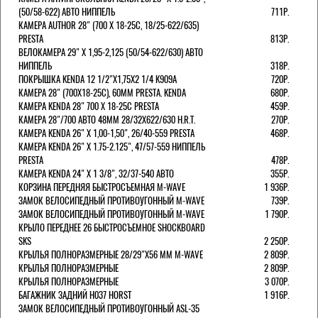
(50/58-622) АВТО НИППЕЛЬ
711Р.
КАМЕРА AUTHOR 28" (700 Х 18-25С, 18/25-622/635)
PRESTA
813Р.
ВЕЛОКАМЕРА 29" X 1,95-2,125 (50/54-622/630) АВТО
НИППЕЛЬ
318Р.
ПОКРЫШКА KENDA 12 1/2"Х1,75X2 1/4 K909A
720Р.
КАМЕРА 28" (700Х18-25С), 60ММ PRESTA. KENDA
680Р.
КАМЕРА KENDA 28" 700 Х 18-25С PRESTA
459Р.
КАМЕРА 28"/700 АВТО 48ММ 28/32Х622/630 H.R.T.
270Р.
КАМЕРА KENDA 26" Х 1,00-1,50", 26/40-559 PRESTA
468Р.
КАМЕРА KENDA 26" Х 1.75-2.125", 47/57-559 НИППЕЛЬ
PRESTA
478Р.
КАМЕРА KENDA 24" Х 1 3/8", 32/37-540 АВТО
355Р.
КОРЗИНА ПЕРЕДНЯЯ БЫСТРОСЪЕМНАЯ M-WAVE
1 936Р.
ЗАМОК ВЕЛОСИПЕДНЫЙ ПРОТИВОУГОННЫЙ M-WAVE
739Р.
ЗАМОК ВЕЛОСИПЕДНЫЙ ПРОТИВОУГОННЫЙ M-WAVE
1 790Р.
КРЫЛО ПЕРЕДНЕЕ 26 БЫСТРОСЪЕМНОЕ SHOCKBOARD
SKS
2 250Р.
КРЫЛЬЯ ПОЛНОРАЗМЕРНЫЕ 28/29"Х56 ММ M-WAVE
2 809Р.
КРЫЛЬЯ ПОЛНОРАЗМЕРНЫЕ
2 809Р.
КРЫЛЬЯ ПОЛНОРАЗМЕРНЫЕ
3 070Р.
БАГАЖНИК ЗАДНИЙ H037 HORST
1 916Р.
ЗАМОК ВЕЛОСИПЕДНЫЙ ПРОТИВОУГОННЫЙ ASL-35