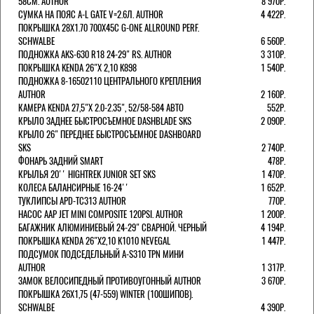
58СМ. AUTHOR
8 970Р.
СУМКА НА ПОЯС A-L GATE V=2.6Л. AUTHOR
4 422Р.
ПОКРЫШКА 28X1.70 700X45C G-ONE ALLROUND PERF.
SCHWALBE
6 560Р.
ПОДНОЖКА AKS-630 R18 24-29" RS. AUTHOR
3 310Р.
ПОКРЫШКА KENDA 26"Х 2,10 K898
1 540Р.
ПОДНОЖКА 8-16502110 ЦЕНТРАЛЬНОГО КРЕПЛЕНИЯ
AUTHOR
2 160Р.
КАМЕРА KENDA 27,5"Х 2.0-2.35", 52/58-584 АВТО
552Р.
КРЫЛО ЗАДНЕЕ БЫСТРОСЪЕМНОЕ DASHBLADE SKS
2 090Р.
КРЫЛО 26" ПЕРЕДНЕЕ БЫСТРОСЪЕМНОЕ DASHBOARD
SKS
2 740Р.
ФОНАРЬ ЗАДНИЙ SMART
478Р.
КРЫЛЬЯ 20'' HIGHTREK JUNIOR SET SKS
1 470Р.
КОЛЕСА БАЛАНСИРНЫЕ 16-24''
1 652Р.
ТУКЛИПСЫ APD-TC313 AUTHOR
770Р.
НАСОС AAP JET MINI COMPOSITE 120PSI. AUTHOR
1 200Р.
БАГАЖНИК АЛЮМИНИЕВЫЙ 24-29" СВАРНОЙ. ЧЕРНЫЙ
4 194Р.
ПОКРЫШКА KENDA 26"Х2,10 K1010 NEVEGAL
1 447Р.
ПОДСУМОК ПОДСЕДЕЛЬНЫЙ A-S310 TPN МИНИ
AUTHOR
1 317Р.
ЗАМОК ВЕЛОСИПЕДНЫЙ ПРОТИВОУГОННЫЙ AUTHOR
3 670Р.
ПОКРЫШКА 26X1,75 (47-559) WINTER (100ШИПОВ).
SCHWALBE
4 390Р.