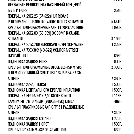
ДЕРЖАТЕЛЬ ВЕЛОCИПЕДА НАСТЕННЫЙ ТОРЦЕВОЙ
БЕЛЫЙ HORST
354Р.
ПОКРЫШКА 29X2.25 (57-622) HURRICANE
PERFORMANCE. HS499. RG. ADDIX. REFLEX SCHWALBE
5 541Р.
КРЫЛЬЯ ПОЛНОРАЗМЕРНЫЕ AXP-14-28/37 AUTHOR
1 990Р.
ПОКРЫШКА 26X2.00 (50-559) CX COMP K-GUARD.
SCHWALBE
3 192Р.
ПОКРЫШКА 27.5X2.00 HURRICANE 67EPI. SCHWALBE
4 335Р.
ПОКРЫШКА 700X38С (40-622) COMFORT/STREET
НИЗКИЙ. H.R.T.
696Р.
ПОДНОЖКА ЗАДНЯЯ HORST
900Р.
КРЫЛЬЯ ПОЛНОРАЗМЕРНЫЕ BLUEMELS 45MM SKS
2 390Р.
ШЛЕМ СПОРТИВНЫЙ CREEK HST 162 Р-Р 54-57 СМ
AUTHOR
7 360Р.
ПОДНОЖКА 22-29" HORST
1 500Р.
ПОДНОЖКА ЦЕНТРАЛЬНОГО КРЕПЛЕНИЯ AUTHOR
1 500Р.
ПОКРЫШКА KENDA 26"Х 2,10 K901F KOYOTE
1 118Р.
КАМЕРА 28" АВТО 48ММ (700Х28-45С) KENDA
487Р.
КРЫЛЬЯ ПЛАСТИКОВЫЕ AXP-CITY 51 РАЗДВИЖНЫЕ
AUTHOR
2 340Р.
ПОДНОЖКА ЗАДНЯЯ OSTAND
1 276Р.
ПОДНОЖКА ЗАДНЯЯ HORST
1 500Р.
КРЫЛЬЯ 28"Х41ММ AXP-03-28 AUTHOR
880Р.