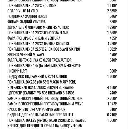
ПОКРЫШКА KENDA 26"Х 2,10 K892
1 118Р.
СЕДЛО VL-8114 VELO
2 535Р.
ПОДНОЖКА ЗАДНЯЯ HORST
546Р.
ФОНАРЬ ЗАДНИЙ VENTURA
550Р.
ДЕРЖАТЕЛЬ ФЛЯГИ АВС M-LINE 45 AUTHOR
1 220Р.
ПОКРЫШКА KENDA 20"Х3,00 K1008A FLAME
1 988Р.
ФАРА+ФОНАРЬ С ЛИНЗАМИ VENTURA
435Р.
ПОКРЫШКА KENDA 26"Х1,95 K946 KLONDIKE
4 790Р.
ПОКРЫШКА KENDA 27,5"Х 2,10K1080 SLANT SIX PRO
1 682Р.
ЗВОНОК ЧЕРНЫЙ M-WAVE
170Р.
ФЛЯГА AB-TCX-SHIVA X9 0.85Л TACX/AUTHOR
640Р.
ПОКРЫШКА 26X2.125 (57-559) MTB/BMX/FREESTYLE
НИЗКИЙ H.R.T.
880Р.
ПОДСУМОК ПОДРАМНЫЙ A-R244 AUTHOR
1 600Р.
ПОКРЫШКА 26X2.35 (60-559) MAGIC MARY PERF,
BIKEPARK B/B HS447 ADDIX 20D2EPI SCHWALBE
4 150Р.
ЦЕПЕМЕТР (КАЛИБР) YC-503 BIKEHAND 6-14503
248Р.
ЗАМОК ВЕЛОСИПЕДНЫЙ ПРОТИВОУГОННЫЙ AUTHOR
2 760Р.
ЗАМОК ВЕЛОСИПЕДНЫЙ ПРОТИВОУГОННЫЙ M-WAVE
1 147Р.
НАСОС 8-18101024 AAP PUMPER AUTHOR
610Р.
СИДЕНЬЕ ДЕТСКОЕ НА БАГАЖНИК PEPE BELLELLI
6 210Р.
ПОКРЫШКА 16X1.75 (47-305) ROAD CRUISER SCHWALBE
1 560Р.
КРЕПЕЖ ДЛЯ ПЕРЕДНЕГО КРЫЛА НА ВИЛКУ VELO 65