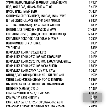
ЗАМОК ВЕЛОСИПЕДНЫЙ ПРОТИВОУГОННЫЙ HORST
1 496Р.
ПОДНОЖКА ЗАДНЯЯ AKS-500R AUTHOR
3 410Р.
НАСОС НАПОЛЬНЫЙ BETO
3 740Р.
ФОНАРИКИ-БРЕЛОКИ ПЕРЕДНИЙ+ЗАДНИЙ M-WAVE
640Р.
ШЛЕМ CREEK FULLFACE HST 164 GREY AUTHOR
8 990Р.
АПТЕЧКА 7-01029 6 СУПЕРЗАПЛАТОК WELDTITE
680Р.
ПРИЦЕП ДЛЯ ПЕРЕВОЗКИ ГРУЗОВ M-WAVE
27 417Р.
КРЕПЛЕНИЕ-ПРИЦЕП ДЛЯ ДЕТСКОГО ВЕЛОСИПЕДА
12 643Р.
КРЕПЛЕНИЕ-ПОВОДОК ДЛЯ СОБАК M-WAVE
3 350Р.
ВЕЛОКОМПЬЮТЕР VENTURA Х
830Р.
ТУКЛИПСЫ
583Р.
ПОКРЫШКА KENDA 10"Х2,00 K912
550Р.
ПОКРЫШКА KENDA 26"Х 1,95 K847 KROSS PLUS
1 018Р.
ПОКРЫШКА KENDA 26"Х 1,95 K847 KROSS PLUSK-SHIELD
1 365Р.
ПОКРЫШКА KENDA 26"Х 1,95 K908K-SHIELD
1 590Р.
ПОКРЫШКА KENDA 27,5"Х 1,35 K193 KWEST
1 340Р.
СТЕНД ДЕМОНСТРАЦИОННЫЙ YC-117N BIKEHAND
1 227Р.
СТЕНД ДЕМОНСТРАЦИОННЫЙ YC-103 BIKEHAND
1 638Р.
СЪЕМНИК КАССЕТЫ "ХЛЫСТ" YC-501A BIKEHAND
640Р.
ЦЕПЕМЕТР (КАЛИБР) CYCLO
1 186Р.
КРЫЛЬЯ VELOFLEXX 55 ДЛЯ 28". SKS
4 980Р.
КАМЕРА 12" АВТО НИППЕЛЬ
226Р.
КАМЕРА KENDA 18" Х 1.25-1.50", 32/40-355 АВТО
386Р.
БАГАЖНИК 8-15203125 ЗАДНИЙ ACR-160 AUTHOR
4 670Р.