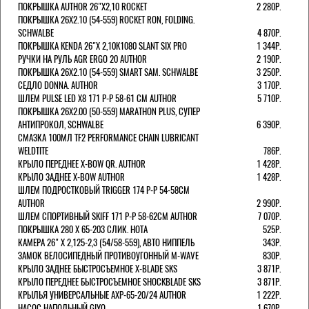
ПОКРЫШКА AUTHOR 26"Х2,10 ROCKET
2 280Р.
ПОКРЫШКА 26X2.10 (54-559) ROCKET RON, FOLDING.
SCHWALBE
4 870Р.
ПОКРЫШКА KENDA 26"Х 2,10K1080 SLANT SIX PRO
1 344Р.
РУЧКИ НА РУЛЬ AGR ERGO 20 AUTHOR
2 190Р.
ПОКРЫШКА 26X2.10 (54-559) SMART SAM. SCHWALBE
3 250Р.
СЕДЛО DONNA. AUTHOR
3 170Р.
ШЛЕМ PULSE LED X8 171 Р-Р 58-61 СМ AUTHOR
5 710Р.
ПОКРЫШКА 26X2.00 (50-559) MARATHON PLUS, СУПЕР
АНТИПРОКОЛ, SCHWALBE
6 390Р.
СМАЗКА 100МЛ TF2 PERFORMANCE CHAIN LUBRICANT
WELDTITE
786Р.
КРЫЛО ПЕРЕДНЕЕ X-BOW QR. AUTHOR
1 428Р.
КРЫЛО ЗАДНЕЕ X-BOW AUTHOR
1 428Р.
ШЛЕМ ПОДРОСТКОВЫЙ TRIGGER 174 Р-Р 54-58СМ
AUTHOR
2 990Р.
ШЛЕМ СПОРТИВНЫЙ SKIFF 171 Р-Р 58-62СМ AUTHOR
7 070Р.
ПОКРЫШКА 280 X 65-203 СЛИК. HOTA
525Р.
КАМЕРА 26" X 2,125-2,3 (54/58-559), АВТО НИППЕЛЬ
343Р.
ЗАМОК ВЕЛОСИПЕДНЫЙ ПРОТИВОУГОННЫЙ M-WAVE
830Р.
КРЫЛО ЗАДНЕЕ БЫСТРОСЪЕМНОЕ X-BLADE SKS
3 871Р.
КРЫЛО ПЕРЕДНЕЕ БЫСТРОСЪЕМНОЕ SHOCKBLADE SKS
3 871Р.
КРЫЛЬЯ УНИВЕРСАЛЬНЫЕ AXP-65-20/24 AUTHOR
1 222Р.
НАСОС НАПОЛЬНЫЙ GIYO
1 670Р.