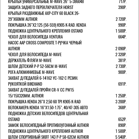
КРЫЛЬЯ УНИВЕРСАЛЬНЫЕ M-WAVE 26" 5-386048
717Р.
ЗАЩИТА ЗАДНЕГО ПЕРЕКЛЮЧАТЕЛЯ HORST
390Р.
КРЫЛЬЯ РАЗДВИЖНЫЕ AXP-CITY 60 BLACK 26-
29"Х60ММ AUTHOR
2 720Р.
ПОКРЫШКА 26"Х2.125 (56-559) K905 K-RAD. KENDA
990Р.
ПОДНОЖКА ЦЕНТРАЛЬНОГО КРЕПЛЕНИЯ OSTAND
1 500Р.
ЧЕХОЛ ДЛЯ ВЕЛОСИПЕДА VENTURA
664Р.
НАСОС AAP CROSS COMPOSITE Т-РУЧКА ЧЕРНЫЙ
AUTHOR
2 090Р.
ЧЕХОЛ ДЛЯ ВЕЛОСИПЕДА M-WAVE
2 320Р.
ДЕРЖАТЕЛЬ ФЛЯГИ M-WAVE
381Р.
ШЛЕМ ДЕТСКИЙ Р-Р 52-56СМ M-WAVE
2 730Р.
РОГА АЛЮМИНИЕВЫЕ M-WAVE
900Р.
ЗАХВАТ Д/ПЕДАЛЕЙ 6-14162 YC-162 С РЕЗИН.
РУКОЯТКОЙ BIKEHAND
691Р.
ЗАХВАТ Д/ПЕДАЛЕЙ ПРОФИ CR-V CC PW15
15/15X320ММ. AUTHOR
1 250Р.
ПОКРЫШКА KENDA 26"Х 2,50 60 TPI K905 K-RAD
3 200Р.
ВЕЛОКАМЕРА KENDA 16"Х1.50-1.75", 40/47-305 АВТО
368Р.
ПОДНОЖКА ДЕТСКИХ ВЕЛОСИПЕДОВ ЦЕНТРАЛЬНАЯ
OSTAND
652Р.
ЗАМОК ВЕЛОСИПЕДНЫЙ ПРОТИВОУГОННЫЙ AUTHOR
890Р.
ПОДНОЖКА ЦЕНТРАЛЬНОГО КРЕПЛЕНИЯ AUTHOR
1 500Р.
ШЛЕМ СПОРТИВНЫЙ SKIFF 143 Р-Р 58-62СМ AUTHOR
5 540Р.