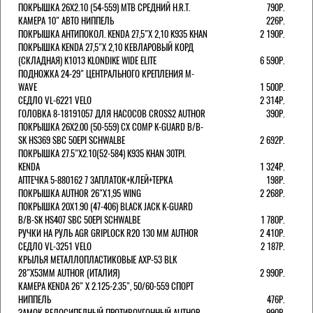
ПОКРЫШКА 26X2.10 (54-559) MTB СРЕДНИЙ H.R.T.
790Р.
КАМЕРА 10" АВТО НИППЕЛЬ
226Р.
ПОКРЫШКА АНТИПОКОЛ. KENDA 27,5"Х 2,10 K935 KHAN
2 190Р.
ПОКРЫШКА KENDA 27,5"Х 2,10 КЕВЛАРОВЫЙ КОРД
(СКЛАДНАЯ) K1013 KLONDIKE WIDE ELITE
6 590Р.
ПОДНОЖКА 24-29" ЦЕНТРАЛЬНОГО КРЕПЛЕНИЯ M-
WAVE
1 500Р.
СЕДЛО VL-6221 VELO
2 314Р.
ГОЛОВКА 8-18191057 ДЛЯ НАСОСОВ CROSS2 AUTHOR
390Р.
ПОКРЫШКА 26X2.00 (50-559) CX COMP K-GUARD B/B-
SK HS369 SBC 50EPI SCHWALBE
2 692Р.
ПОКРЫШКА 27.5"Х2.10(52-584) K935 KHAN 30TPI.
KENDA
1 324Р.
АПТЕЧКА 5-880162 7 ЗАПЛАТОК+КЛЕЙ+ТЕРКА
198Р.
ПОКРЫШКА AUTHOR 26"Х1,95 WING
2 268Р.
ПОКРЫШКА 20X1.90 (47-406) BLACK JACK K-GUARD
B/B-SK HS407 SBC 50EPI SCHWALBE
1 780Р.
РУЧКИ НА РУЛЬ AGR GRIPLOCK R20 130 ММ AUTHOR
2 410Р.
СЕДЛО VL-3251 VELO
2 187Р.
КРЫЛЬЯ МЕТАЛЛОПЛАСТИКОВЫЕ AXP-53 BLK
28"Х53ММ AUTHOR (ИТАЛИЯ)
2 990Р.
КАМЕРА KENDA 26" Х 2.125-2.35", 50/60-559 СПОРТ
НИППЕЛЬ
476Р.
ЗАМОК ВЕЛОСИПЕДНЫЙ ПРОТИВОУГОННЫЙ AUTHOR
990Р.