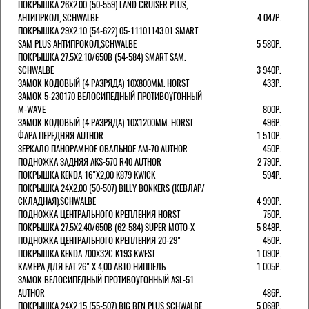
ПОКРЫШКА 26X2.00 (50-559) LAND CRUISER PLUS,
АНТИПРКОЛ, SCHWALBE
4 047Р.
ПОКРЫШКА 29X2.10 (54-622) 05-11101143.01 SMART
SAM PLUS АНТИПРОКОЛ,SCHWALBE
5 580Р.
ПОКРЫШКА 27.5X2.10/650B (54-584) SMART SAM.
SCHWALBE
3 940Р.
ЗАМОК КОДОВЫЙ (4 РАЗРЯДА) 10Х800ММ. HORST
433Р.
ЗАМОК 5-230170 ВЕЛОСИПЕДНЫЙ ПРОТИВОУГОННЫЙ
M-WAVE
800Р.
ЗАМОК КОДОВЫЙ (4 РАЗРЯДА) 10Х1200ММ. HORST
496Р.
ФАРА ПЕРЕДНЯЯ AUTHOR
1 510Р.
ЗЕРКАЛО ПАНОРАМНОЕ ОВАЛЬНОЕ AM-70 AUTHOR
450Р.
ПОДНОЖКА ЗАДНЯЯ AKS-570 R40 AUTHOR
2 790Р.
ПОКРЫШКА KENDA 16"Х2,00 K879 KWICK
594Р.
ПОКРЫШКА 24X2.00 (50-507) BILLY BONKERS (КЕВЛАР/
СКЛАДНАЯ).SCHWALBE
4 990Р.
ПОДНОЖКА ЦЕНТРАЛЬНОГО КРЕПЛЕНИЯ HORST
750Р.
ПОКРЫШКА 27.5X2.40/650B (62-584) SUPER MOTO-X
5 848Р.
ПОДНОЖКА ЦЕНТРАЛЬНОГО КРЕПЛЕНИЯ 20-29"
450Р.
ПОКРЫШКА KENDA 700Х32С K193 KWEST
1 090Р.
КАМЕРА ДЛЯ FAT 26" X 4,00 АВТО НИППЕЛЬ
1 005Р.
ЗАМОК ВЕЛОСИПЕДНЫЙ ПРОТИВОУГОННЫЙ ASL-51
AUTHOR
486Р.
ПОКРЫШКА 24X2,15 (55-507) BIG BEN PLUS SCHWALBE
5 068Р.