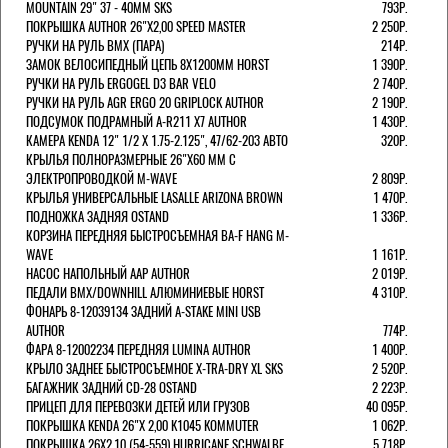
MOUNTAIN 29" 37 - 40ММ SKS
793Р.
ПОКРЫШКА AUTHOR 26"Х2,00 SPEED MASTER
2 250Р.
РУЧКИ НА РУЛЬ BMX (ПАРА)
214Р.
ЗАМОК ВЕЛОCИПЕДНЫЙ ЦЕПЬ 8Х1200ММ HORST
1 390Р.
РУЧКИ НА РУЛЬ ERGOGEL D3 BAR VELO
2 740Р.
РУЧКИ НА РУЛЬ AGR ERGO 20 GRIPLOCK AUTHOR
2 190Р.
ПОДСУМОК ПОДРАМНЫЙ A-R211 X7 AUTHOR
1 430Р.
КАМЕРА KENDA 12" 1/2 Х 1.75-2.125", 47/62-203 АВТО
320Р.
КРЫЛЬЯ ПОЛНОРАЗМЕРНЫЕ 26"Х60 ММ С
ЭЛЕКТРОПРОВОДКОЙ M-WAVE
2 809Р.
КРЫЛЬЯ УНИВЕРСАЛЬНЫЕ LASALLE ARIZONA BROWN
1 470Р.
ПОДНОЖКА ЗАДНЯЯ OSTAND
1 336Р.
КОРЗИНА ПЕРЕДНЯЯ БЫСТРОСЪЕМНАЯ BA-F HANG M-
WAVE
1 161Р.
НАСОС НАПОЛЬНЫЙ AAP AUTHOR
2 019Р.
ПЕДАЛИ BMX/DOWNHILL АЛЮМИНИЕВЫЕ HORST
4 310Р.
ФОНАРЬ 8-12039134 ЗАДНИЙ A-STAKE MINI USB
AUTHOR
774Р.
ФАРА 8-12002234 ПЕРЕДНЯЯ LUMINA AUTHOR
1 400Р.
КРЫЛО ЗАДНЕЕ БЫСТРОСЪЕМНОЕ X-TRA-DRY XL SKS
2 520Р.
БАГАЖНИК ЗАДНИЙ CD-28 OSTAND
2 223Р.
ПРИЦЕП ДЛЯ ПЕРЕВОЗКИ ДЕТЕЙ ИЛИ ГРУЗОВ
40 095Р.
ПОКРЫШКА KENDA 26"Х 2,00 K1045 KOMMUTER
1 062Р.
ПОКРЫШКА 26X2.10 (54-559) HURRICANE SCHWALBE
5 718Р.