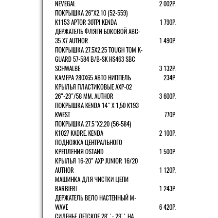
NEVEGAL
2 002Р.
ПОКРЫШКА 26"Х2.10 (52-559)
K1153 APTOR 30TPI KENDA
1 790Р.
ДЕРЖАТЕЛЬ ФЛЯГИ БОКОВОЙ ABC-
35 X7 AUTHOR
1 490Р.
ПОКРЫШКА 27.5X2.25 TOUGH TOM K-
GUARD 57-584 B/B-SK HS463 SBC
SCHWALBE
3 132Р.
КАМЕРА 280Х65 АВТО НИППЕЛЬ
234Р.
КРЫЛЬЯ ПЛАСТИКОВЫЕ AXP-02
26"-29"/58 ММ. AUTHOR
3 600Р.
ПОКРЫШКА KENDA 14" Х 1,50 K193
KWEST
770Р.
ПОКРЫШКА 27.5"Х2.20 (56-584)
K1027 KADRE. KENDA
2 100Р.
ПОДНОЖКА ЦЕНТРАЛЬНОГО
КРЕПЛЕНИЯ OSTAND
1 500Р.
КРЫЛЬЯ 16-20" AXP JUNIOR 16/20
AUTHOR
1 120Р.
МАШИНКА ДЛЯ ЧИСТКИ ЦЕПИ
BARBIERI
1 243Р.
ДЕРЖАТЕЛЬ ВЕЛО НАСТЕННЫЙ M-
WAVE
6 420Р.
СИДЕНЬЕ ДЕТСКОЕ 28''- 29'' НА