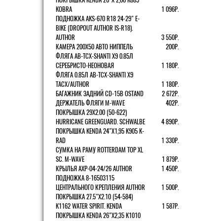
KOBRA
1 096Р.
ПОДНОЖКА AKS-670 R18 24-29" E-
BIKE (DROPOUT AUTHOR IS-R18).
AUTHOR
3 550Р.
КАМЕРА 200Х50 АВТО НИППЕЛЬ
200Р.
ФЛЯГА AB-TCX-SHANTI X9 0.85Л
СЕРЕБРИСТО-НЕОНОВАЯ
1 180Р.
ФЛЯГА 0.85Л AB-TCX-SHANTI X9
TACX/AUTHOR
1 180Р.
БАГАЖНИК ЗАДНИЙ CD-15B OSTAND
2 672Р.
ДЕРЖАТЕЛЬ ФЛЯГИ M-WAVE
402Р.
ПОКРЫШКА 29X2.00 (50-622)
HURRICANE GREENGUARD. SCHWALBE
4 890Р.
ПОКРЫШКА KENDA 24"Х1,95 K905 K-
RAD
1 330Р.
СУМКА НА РАМУ ROTTERDAM TOP XL
SC. M-WAVE
1 879Р.
КРЫЛЬЯ AXP-04-24/26 AUTHOR
1 450Р.
ПОДНОЖКА 8-16503115
ЦЕНТРАЛЬНОГО КРЕПЛЕНИЯ AUTHOR
1 500Р.
ПОКРЫШКА 27.5"Х2.10 (54-584)
K1162 WATER SPIRIT. KENDA
1 587Р.
ПОКРЫШКА KENDA 26"Х2,35 K1010