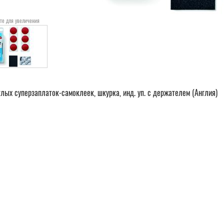
те для увеличения
глых суперзаплаток-самоклеек, шкурка, инд. уп. с держателем (Англия)