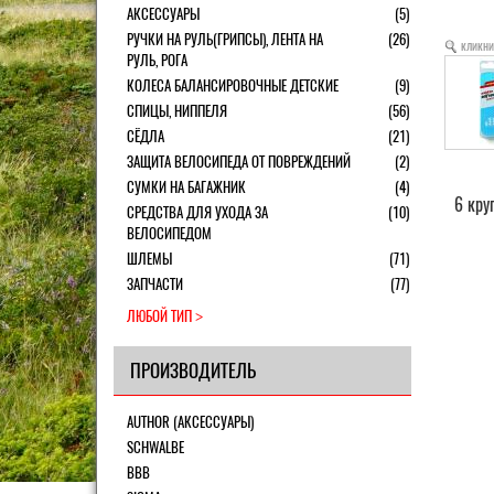
АКСЕССУАРЫ
(5)
РУЧКИ НА РУЛЬ(ГРИПСЫ), ЛЕНТА НА
(26)
кликни
РУЛЬ, РОГА
КОЛЕСА БАЛАНСИРОВОЧНЫЕ ДЕТСКИЕ
(9)
СПИЦЫ, НИППЕЛЯ
(56)
СЁДЛА
(21)
ЗАЩИТА ВЕЛОСИПЕДА ОТ ПОВРЕЖДЕНИЙ
(2)
СУМКИ НА БАГАЖНИК
(4)
6 кру
СРЕДСТВА ДЛЯ УХОДА ЗА
(10)
ВЕЛОСИПЕДОМ
ШЛЕМЫ
(71)
ЗАПЧАСТИ
(77)
ЛЮБОЙ ТИП
ПРОИЗВОДИТЕЛЬ
AUTHOR (АКСЕССУАРЫ)
SCHWALBE
BBB