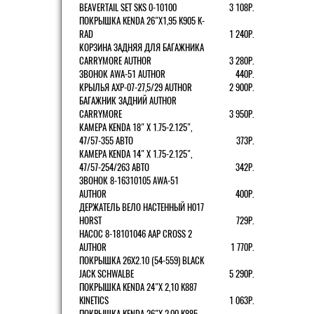
BEAVERTAIL SET SKS 0-10100
3 108Р.
ПОКРЫШКА KENDA 26"Х1,95 K905 K-
RAD
1 240Р.
КОРЗИНА ЗАДНЯЯ ДЛЯ БАГАЖНИКА
CARRYMORE AUTHOR
3 280Р.
ЗВОНОК AWA-51 AUTHOR
440Р.
КРЫЛЬЯ AXP-07-27,5/29 AUTHOR
2 900Р.
БАГАЖНИК ЗАДНИЙ AUTHOR
CARRYMORE
3 950Р.
КАМЕРА KENDA 18" Х 1.75-2.125",
47/57-355 АВТО
373Р.
КАМЕРА KENDA 14" Х 1.75-2.125",
47/57-254/263 АВТО
342Р.
ЗВОНОК 8-16310105 AWA-51
AUTHOR
400Р.
ДЕРЖАТЕЛЬ ВЕЛО НАСТЕННЫЙ H017
HORST
729Р.
НАСОС 8-18101046 AAP CROSS 2
AUTHOR
1 770Р.
ПОКРЫШКА 26X2.10 (54-559) BLACK
JACK SCHWALBE
5 290Р.
ПОКРЫШКА KENDA 24"Х 2,10 K887
KINETICS
1 063Р.
ПОКРЫШКА KENDA 26"Х 2,00 K885