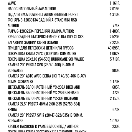
WAVE
1 161Р.
НАСОС НАПОЛЬНЫЙ AAP AUTHOR
2 019Р.
ПЕДАЛИ BMX/DOWNHILL АЛЮМИНИЕВЫЕ HORST
4 310Р.
ФОНАРЬ 8-12039134 ЗАДНИЙ A-STAKE MINI USB
AUTHOR
774Р.
ФАРА 8-12002234 ПЕРЕДНЯЯ LUMINA AUTHOR
1 400Р.
КРЫЛО ЗАДНЕЕ БЫСТРОСЪЕМНОЕ X-TRA-DRY XL SKS
2 520Р.
БАГАЖНИК ЗАДНИЙ CD-28 OSTAND
2 223Р.
ПРИЦЕП ДЛЯ ПЕРЕВОЗКИ ДЕТЕЙ ИЛИ ГРУЗОВ
40 095Р.
ПОКРЫШКА KENDA 26"Х 2,00 K1045 KOMMUTER
1 062Р.
ПОКРЫШКА 26X2.10 (54-559) HURRICANE SCHWALBE
5 718Р.
КАМЕРА 20" PRESTA SV6 (28/40-406) IB 40MM.
SCHWALBE
880Р.
КАМЕРА 20" АВТО AV7C EXTRA LIGHT 40/60-406 IB AGV
40MM. SCHWALBE
1 170Р.
ДЕРЖАТЕЛЬ ВЕЛО НАСТЕННЫЙ YC-23SA BIKEHAND
685Р.
ДЕРЖАТЕЛЬ ВЕЛО НАСТЕННЫЙ YC-28H BIKEHAND
472Р.
ДЕРЖАТЕЛЬ ВЕЛО НАСТЕННЫЙ YC-30F BIKEHAND
2 157Р.
КАМЕРА 27,5" PRESTA 48ММ 2,00-2,35 (52/58-584)
KENDA
673Р.
КАМЕРА 28" PRESTA SV17 (28/47-622/635) IB 50MM.
SCHWALBE
1 074Р.
КРЕПЕЖ НАСОСОВ К РАМЕ ВЕЛОСИПЕДА AUTHOR
230Р.
ПОКРЫШКА KENDA 29"Х2,00 K1113 TURNBULL CANYON