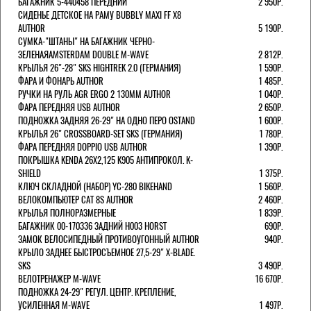
БАГАЖНИК 5-440458 ПЕРЕДНИЙ
2 950Р.
СИДЕНЬЕ ДЕТСКОЕ НА РАМУ BUBBLY MAXI FF X8
AUTHOR
5 190Р.
СУМКА-"ШТАНЫ" НА БАГАЖНИК ЧЕРНО-
ЗЕЛЕНАЯAMSTERDAM DOUBLE M-WAVE
2 812Р.
КРЫЛЬЯ 26"-28" SKS HIGHTREK 2.0 (ГЕРМАНИЯ)
1 590Р.
ФАРА И ФОНАРЬ AUTHOR
1 485Р.
РУЧКИ НА РУЛЬ AGR ERGO 2 130ММ AUTHOR
1 040Р.
ФАРА ПЕРЕДНЯЯ USB AUTHOR
2 650Р.
ПОДНОЖКА ЗАДНЯЯ 26-29" НА ОДНО ПЕРО OSTAND
1 600Р.
КРЫЛЬЯ 26" CROSSBOARD-SET SKS (ГЕРМАНИЯ)
1 780Р.
ФАРА ПЕРЕДНЯЯ DOPPIO USB AUTHOR
1 390Р.
ПОКРЫШКА KENDA 26Х2,125 K905 АНТИПРОКОЛ. K-
SHIELD
1 375Р.
КЛЮЧ СКЛАДНОЙ (НАБОР) YC-280 BIKEHAND
1 560Р.
ВЕЛОКОМПЬЮТЕР CAT 8S AUTHOR
2 460Р.
КРЫЛЬЯ ПОЛНОРАЗМЕРНЫЕ
1 839Р.
БАГАЖНИК 00-170336 ЗАДНИЙ H003 HORST
690Р.
ЗАМОК ВЕЛОСИПЕДНЫЙ ПРОТИВОУГОННЫЙ AUTHOR
940Р.
КРЫЛО ЗАДНЕЕ БЫСТРОСЪЕМНОЕ 27,5-29" X-BLADE.
SKS
3 490Р.
ВЕЛОТРЕНАЖЕР M-WAVE
16 670Р.
ПОДНОЖКА 24-29" РЕГУЛ. ЦЕНТР. КРЕПЛЕНИЕ,
УСИЛЕННАЯ M-WAVE
1 497Р.