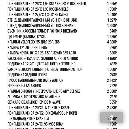
ПОКРЫШКА KENDA 26"Х 1,95 K847 KROSS PLUSK-SHIELD
1 365Р.
ПОКРЫШКА KENDA 26"Х 1,95 K908K-SHIELD
1 590Р.
ПОКРЫШКА KENDA 27,5"Х 1,35 K193 KWEST
1 340Р.
СТЕНД ДЕМОНСТРАЦИОННЫЙ YC-117N BIKEHAND
1 227Р.
СТЕНД ДЕМОНСТРАЦИОННЫЙ YC-103 BIKEHAND
1 638Р.
СЪЕМНИК КАССЕТЫ "ХЛЫСТ" YC-501A BIKEHAND
640Р.
ЦЕПЕМЕТР (КАЛИБР) CYCLO
1 186Р.
КРЫЛЬЯ VELOFLEXX 55 ДЛЯ 28". SKS
4 980Р.
КАМЕРА 12" АВТО НИППЕЛЬ
226Р.
КАМЕРА KENDA 18" Х 1.25-1.50", 32/40-355 АВТО
386Р.
БАГАЖНИК 8-15203125 ЗАДНИЙ ACR-160 AUTHOR
4 670Р.
ПОДНОЖКА 12-20" ЦЕНТРАЛЬНОГО КРЕПЛЕНИЯ
487Р.
ЗАМОК ВЕЛОСИПЕДНЫЙ ПРОТИВОУГОННЫЙ AUTHOR
1 600Р.
ПОДНОЖКА ЗАДНЯЯ HORST
273Р.
НАСОС НАПОЛЬНЫЙ AIR BAR 2 AUTHOR
2 142Р.
РЕЗИНКИ НА БАГАЖНИК
222Р.
КРЫЛЬЯ 0-10078 УНИВЕРСАЛЬНЫЕ ROWDY SET SKS
2 680Р.
АПТЕЧКА 8-10101202 ARS-56 AUTHOR
217Р.
ЗЕРКАЛО ОВАЛЬНОЕ ЧЕРНОЕ M-WAVE
655Р.
ПОКРЫШКА KENDA 20"Х4 1/4" K1032 KRAZE
2 283Р.
ПОКРЫШКА KENDA 24"Х2,10 КЕВЛАРОВЫЙ КОРД
(СКЛАДНАЯ) K1052 KRANIUM
5 270Р.
ПОКРЫШКА KENDA 24"Х1,95 K935 KHAN
1 190Р.