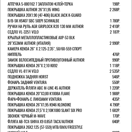
АПТЕЧКА 5-880162 7 ЗАПЛАТОК+КЛЕЙ+ТЕРКА
198Р.
ПОКРЫШКА AUTHOR 26"Х1,95 WING
2 268Р.
ПОКРЫШКА 20X1.90 (47-406) BLACK JACK K-GUARD
B/B-SK HS407 SBC 50EPI SCHWALBE
1 780Р.
РУЧКИ НА РУЛЬ AGR GRIPLOCK R20 130 ММ AUTHOR
2 410Р.
СЕДЛО VL-3251 VELO
2 187Р.
КРЫЛЬЯ МЕТАЛЛОПЛАСТИКОВЫЕ AXP-53 BLK
28"Х53ММ AUTHOR (ИТАЛИЯ)
2 990Р.
КАМЕРА KENDA 26" Х 2.125-2.35", 50/60-559 СПОРТ
НИППЕЛЬ
476Р.
ЗАМОК ВЕЛОСИПЕДНЫЙ ПРОТИВОУГОННЫЙ AUTHOR
990Р.
ПОКРЫШКА KENDA 26"Х 2,10 K892
1 118Р.
СЕДЛО VL-8114 VELO
2 535Р.
ПОДНОЖКА ЗАДНЯЯ HORST
546Р.
ФОНАРЬ ЗАДНИЙ VENTURA
550Р.
ДЕРЖАТЕЛЬ ФЛЯГИ АВС M-LINE 45 AUTHOR
1 220Р.
ПОКРЫШКА KENDA 20"Х3,00 K1008A FLAME
1 988Р.
ФАРА+ФОНАРЬ С ЛИНЗАМИ VENTURA
435Р.
ПОКРЫШКА KENDA 26"Х1,95 K946 KLONDIKE
4 790Р.
ПОКРЫШКА KENDA 27,5"Х 2,10K1080 SLANT SIX PRO
1 682Р.
ЗВОНОК ЧЕРНЫЙ M-WAVE
170Р.
ФЛЯГА AB-TCX-SHIVA X9 0.85Л TACX/AUTHOR
640Р.
ПОКРЫШКА 26X2.125 (57-559) MTB/BMX/FREESTYLE