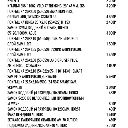
BELLELLI
2 300Р.
КРЫЛЬЯ SKS-11002, VELO 47 TREKKING, 28" 47 ММ. SKS
3 200Р.
ПОКРЫШКА 26X2.00 (50-559) MARATHON PERF,
GREENGUARD, TWINSKIN,SCHWALBE
4 590Р.
ПОКРЫШКА KENDA 29"Х2,10 (55X622) K1153
2 400Р.
ЗАМОК 12ММ, КОДОВЫЙ 4-Х РАЗР, TRESOR
6512C/180СМ. ABUS
3 890Р.
ПОКРЫШКА 26X2.10 (54-559) СЛИК АНТИПРОКОЛ.
СЛОЙ 3ММ H.R.T.
1 580Р.
ПОКРЫШКА 26X1.95 (53-559) П/СЛИК АНТИПРОКОЛ.
СЛОЙ 3ММ H.R.T.
1 490Р.
ПОКРЫШКА 26X2.00 (50-559) LAND CRUISER PLUS,
АНТИПРКОЛ, SCHWALBE
4 047Р.
ПОКРЫШКА 29X2.10 (54-622) 05-11101143.01 SMART
SAM PLUS АНТИПРОКОЛ,SCHWALBE
5 580Р.
ПОКРЫШКА 27.5X2.10/650B (54-584) SMART SAM.
SCHWALBE
3 940Р.
ЗАМОК КОДОВЫЙ (4 РАЗРЯДА) 10Х800ММ. HORST
433Р.
ЗАМОК 5-230170 ВЕЛОСИПЕДНЫЙ ПРОТИВОУГОННЫЙ
M-WAVE
800Р.
ЗАМОК КОДОВЫЙ (4 РАЗРЯДА) 10Х1200ММ. HORST
496Р.
ФАРА ПЕРЕДНЯЯ AUTHOR
1 510Р.
ЗЕРКАЛО ПАНОРАМНОЕ ОВАЛЬНОЕ AM-70 AUTHOR
450Р.
ПОДНОЖКА ЗАДНЯЯ AKS-570 R40 AUTHOR
2 790Р.