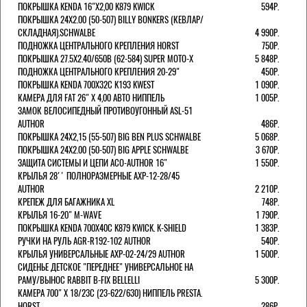
ПОКРЫШКА KENDA 16"Х2,00 K879 KWICK
594Р.
ПОКРЫШКА 24X2.00 (50-507) BILLY BONKERS (КЕВЛАР/
СКЛАДНАЯ).SCHWALBE
4 990Р.
ПОДНОЖКА ЦЕНТРАЛЬНОГО КРЕПЛЕНИЯ HORST
750Р.
ПОКРЫШКА 27.5X2.40/650B (62-584) SUPER MOTO-X
5 848Р.
ПОДНОЖКА ЦЕНТРАЛЬНОГО КРЕПЛЕНИЯ 20-29"
450Р.
ПОКРЫШКА KENDA 700Х32С K193 KWEST
1 090Р.
КАМЕРА ДЛЯ FAT 26" X 4,00 АВТО НИППЕЛЬ
1 005Р.
ЗАМОК ВЕЛОСИПЕДНЫЙ ПРОТИВОУГОННЫЙ ASL-51
AUTHOR
486Р.
ПОКРЫШКА 24X2,15 (55-507) BIG BEN PLUS SCHWALBE
5 068Р.
ПОКРЫШКА 24X2.00 (50-507) BIG APPLE SCHWALBE
3 670Р.
ЗАЩИТА СИСТЕМЫ И ЦЕПИ ACO-AUTHOR 16"
1 550Р.
КРЫЛЬЯ 28'' ПОЛНОРАЗМЕРНЫЕ AXP-12-28/45
AUTHOR
2 210Р.
КРЕПЕЖ ДЛЯ БАГАЖНИКА XL
748Р.
КРЫЛЬЯ 16-20" M-WAVE
1 790Р.
ПОКРЫШКА KENDA 700Х40С K879 KWICK. K-SHIELD
1 383Р.
РУЧКИ НА РУЛЬ AGR-R192-102 AUTHOR
540Р.
КРЫЛЬЯ УНИВЕРСАЛЬНЫЕ AXP-02-24/29 AUTHOR
1 500Р.
СИДЕНЬЕ ДЕТСКОЕ "ПЕРЕДНЕЕ" УНИВЕРСАЛЬНОЕ НА
РАМУ/ВЫНОС RABBIT B-FIX BELLELLI
5 300Р.
КАМЕРА 700" Х 18/23C (23-622/630) НИППЕЛЬ PRESTA.
HORST
286Р.