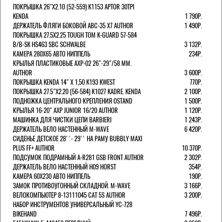
ПОКРЫШКА 26"Х2.10 (52-559) K1153 APTOR 30TPI
KENDA
1 790Р.
ДЕРЖАТЕЛЬ ФЛЯГИ БОКОВОЙ ABC-35 X7 AUTHOR
1 490Р.
ПОКРЫШКА 27.5X2.25 TOUGH TOM K-GUARD 57-584
B/B-SK HS463 SBC SCHWALBE
3 132Р.
КАМЕРА 280Х65 АВТО НИППЕЛЬ
234Р.
КРЫЛЬЯ ПЛАСТИКОВЫЕ AXP-02 26"-29"/58 ММ.
AUTHOR
3 600Р.
ПОКРЫШКА KENDA 14" Х 1,50 K193 KWEST
770Р.
ПОКРЫШКА 27.5"Х2.20 (56-584) K1027 KADRE. KENDA
2 100Р.
ПОДНОЖКА ЦЕНТРАЛЬНОГО КРЕПЛЕНИЯ OSTAND
1 500Р.
КРЫЛЬЯ 16-20" AXP JUNIOR 16/20 AUTHOR
1 120Р.
МАШИНКА ДЛЯ ЧИСТКИ ЦЕПИ BARBIERI
1 243Р.
ДЕРЖАТЕЛЬ ВЕЛО НАСТЕННЫЙ M-WAVE
6 420Р.
СИДЕНЬЕ ДЕТСКОЕ 28''- 29'' НА РАМУ BUBBLY MAXI
PLUS FF+ AUTHOR
10 370Р.
ПОДСУМОК ПОДРАМНЫЙ A-R281 GSB FRONT AUTHOR
2 302Р.
ДЕРЖАТЕЛЬ ВЕЛО НАСТЕННЫЙ H09 HORST
354Р.
КАМЕРА 60X230 АВТО НИППЕЛЬ
190Р.
ЗАМОК ПРОТИВОУГОННЫЙ СКЛАДНОЙ. M-WAVE
3 166Р.
ВЕЛОКОМПЬЮТЕР 8-13111045 CAT 5S AUTHOR
3 200Р.
НАБОР ИНСТРУМЕНТОВ УНИВЕРСАЛЬНЫЙ YC-728
BIKEHAND
7 496Р.