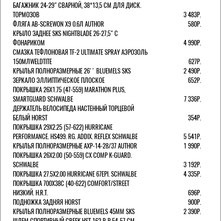
БАГАЖНИК 24-29" СВАРНОЙ, 38*13,5 СМ ДЛЯ ДИСК.
ТОРМОЗОВ
3 483Р.
ФЛЯГА AB-SCREWON X9 0.6Л AUTHOR
580Р.
КРЫЛО ЗАДНЕЕ SKS NIGHTBLADE 26-27,5" С
ФОНАРИКОМ
4 990Р.
СМАЗКА ТЕФЛОНОВАЯ TF-2 ULTIMATE SPRAY АЭРОЗОЛЬ
150МЛWELDTITE
627Р.
КРЫЛЬЯ ПОЛНОРАЗМЕРНЫЕ 26'' BLUEMELS SKS
2 490Р.
ЗЕРКАЛО ЭЛЛИПТИЧЕСКОЕ ПЛОСКОЕ
652Р.
ПОКРЫШКА 26X1.75 (47-559) MARATHON PLUS,
SMARTGUARD SCHWALBE
7 336Р.
ДЕРЖАТЕЛЬ ВЕЛОCИПЕДА НАСТЕННЫЙ ТОРЦЕВОЙ
БЕЛЫЙ HORST
354Р.
ПОКРЫШКА 29X2.25 (57-622) HURRICANE
PERFORMANCE. HS499. RG. ADDIX. REFLEX SCHWALBE
5 541Р.
КРЫЛЬЯ ПОЛНОРАЗМЕРНЫЕ AXP-14-28/37 AUTHOR
1 990Р.
ПОКРЫШКА 26X2.00 (50-559) CX COMP K-GUARD.
SCHWALBE
3 192Р.
ПОКРЫШКА 27.5X2.00 HURRICANE 67EPI. SCHWALBE
4 335Р.
ПОКРЫШКА 700X38С (40-622) COMFORT/STREET
НИЗКИЙ. H.R.T.
696Р.
ПОДНОЖКА ЗАДНЯЯ HORST
900Р.
КРЫЛЬЯ ПОЛНОРАЗМЕРНЫЕ BLUEMELS 45MM SKS
2 390Р.
ШЛЕМ СПОРТИВНЫЙ CREEK HST 162 Р-Р 54-57 СМ