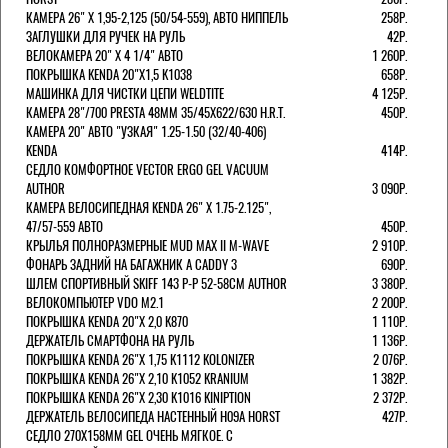
КАМЕРА 26" X 1,95-2,125 (50/54-559), АВТО НИППЕЛЬ
258Р.
ЗАГЛУШКИ ДЛЯ РУЧЕК НА РУЛЬ
42Р.
ВЕЛОКАМЕРА 20" Х 4 1/4" АВТО
1 260Р.
ПОКРЫШКА KENDA 20"Х1,5 K1038
658Р.
МАШИНКА ДЛЯ ЧИСТКИ ЦЕПИ WELDTITE
4 125Р.
КАМЕРА 28"/700 PRESTA 48ММ 35/45Х622/630 H.R.T.
450Р.
КАМЕРА 20" АВТО "УЗКАЯ" 1.25-1.50 (32/40-406)
KENDA
414Р.
СЕДЛО КОМФОРТНОЕ VECTOR ERGO GEL VACUUM
AUTHOR
3 090Р.
КАМЕРА ВЕЛОСИПЕДНАЯ KENDA 26" Х 1.75-2.125",
47/57-559 АВТО
450Р.
КРЫЛЬЯ ПОЛНОРАЗМЕРНЫЕ MUD MAX II M-WAVE
2 910Р.
ФОНАРЬ ЗАДНИЙ НА БАГАЖНИК A CADDY 3
690Р.
ШЛЕМ СПОРТИВНЫЙ SKIFF 143 Р-Р 52-58СМ AUTHOR
3 380Р.
ВЕЛОКОМПЬЮТЕР VDO M2.1
2 200Р.
ПОКРЫШКА KENDA 20"Х 2,0 K870
1 110Р.
ДЕРЖАТЕЛЬ СМАРТФОНА НА РУЛЬ
1 136Р.
ПОКРЫШКА KENDA 26"Х 1,75 K1112 KOLONIZER
2 076Р.
ПОКРЫШКА KENDA 26"Х 2,10 K1052 KRANIUM
1 382Р.
ПОКРЫШКА KENDA 26"Х 2,30 K1016 KINIPTION
2 372Р.
ДЕРЖАТЕЛЬ ВЕЛОСИПЕДА НАСТЕННЫЙ H09A HORST
427Р.
СЕДЛО 270Х158ММ GEL ОЧЕНЬ МЯГКОЕ. С