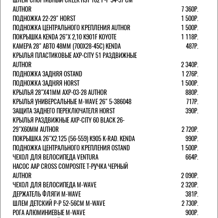
AUTHOR
7 360Р.
ПОДНОЖКА 22-29" HORST
1 500Р.
ПОДНОЖКА ЦЕНТРАЛЬНОГО КРЕПЛЕНИЯ AUTHOR
1 500Р.
ПОКРЫШКА KENDA 26"Х 2,10 K901F KOYOTE
1 118Р.
КАМЕРА 28" АВТО 48ММ (700Х28-45С) KENDA
487Р.
КРЫЛЬЯ ПЛАСТИКОВЫЕ AXP-CITY 51 РАЗДВИЖНЫЕ
AUTHOR
2 340Р.
ПОДНОЖКА ЗАДНЯЯ OSTAND
1 276Р.
ПОДНОЖКА ЗАДНЯЯ HORST
1 500Р.
КРЫЛЬЯ 28"Х41ММ AXP-03-28 AUTHOR
880Р.
КРЫЛЬЯ УНИВЕРСАЛЬНЫЕ M-WAVE 26" 5-386048
717Р.
ЗАЩИТА ЗАДНЕГО ПЕРЕКЛЮЧАТЕЛЯ HORST
390Р.
КРЫЛЬЯ РАЗДВИЖНЫЕ AXP-CITY 60 BLACK 26-
29"Х60ММ AUTHOR
2 720Р.
ПОКРЫШКА 26"Х2.125 (56-559) K905 K-RAD. KENDA
990Р.
ПОДНОЖКА ЦЕНТРАЛЬНОГО КРЕПЛЕНИЯ OSTAND
1 500Р.
ЧЕХОЛ ДЛЯ ВЕЛОСИПЕДА VENTURA
664Р.
НАСОС AAP CROSS COMPOSITE Т-РУЧКА ЧЕРНЫЙ
AUTHOR
2 090Р.
ЧЕХОЛ ДЛЯ ВЕЛОСИПЕДА M-WAVE
2 320Р.
ДЕРЖАТЕЛЬ ФЛЯГИ M-WAVE
381Р.
ШЛЕМ ДЕТСКИЙ Р-Р 52-56СМ M-WAVE
2 730Р.
РОГА АЛЮМИНИЕВЫЕ M-WAVE
900Р.