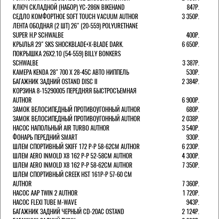
КЛЮЧ СКЛАДНОЙ (НАБОР) YC-286N BIKEHAND
847Р.
СЕДЛО КОМФОРТНОЕ SOFT TOUCH VACUUM AUTHOR
3 350Р.
ЛЕНТА ОБОДНАЯ (2 ШТ) 26" (20-559) POLYURETHANE
SUPER H.P SCHWALBE
400Р.
КРЫЛЬЯ 29" SKS SHOCKBLADE+X-BLADE DARK.
6 650Р.
ПОКРЫШКА 26X2.10 (54-559) BILLY BONKERS
SCHWALBE
3 387Р.
КАМЕРА KENDA 28" 700 Х 28-45С АВТО НИППЕЛЬ
530Р.
БАГАЖНИК ЗАДНИЙ OSTAND DISC II
2 384Р.
КОРЗИНА 8-15290005 ПЕРЕДНЯЯ БЫСТРОСЪЕМНАЯ
AUTHOR
6 900Р.
ЗАМОК ВЕЛОСИПЕДНЫЙ ПРОТИВОУГОННЫЙ AUTHOR
680Р.
ЗАМОК ВЕЛОСИПЕДНЫЙ ПРОТИВОУГОННЫЙ AUTHOR
2 038Р.
НАСОС НАПОЛЬНЫЙ AIR TURBO AUTHOR
3 540Р.
ФОНАРЬ ПЕРЕДНИЙ SMART
930Р.
ШЛЕМ СПОРТИВНЫЙ SKIFF 172 Р-Р 58-62СМ AUTHOR
6 230Р.
ШЛЕМ AERO INMOLD X8 162 Р-Р 52-58СМ AUTHOR
4 300Р.
ШЛЕМ AERO INMOLD X8 162 Р-Р 58-62СМ AUTHOR
7 350Р.
ШЛЕМ СПОРТИВНЫЙ CREEK HST 161Р-Р 57-60 СМ
AUTHOR
7 360Р.
НАСОС AAP TWIN 2 AUTHOR
1 720Р.
НАСОС FLEXI TUBE M-WAVE
943Р.
БАГАЖНИК ЗАДНИЙ ЧЕРНЫЙ СD-20AC OSTAND
2 124Р.