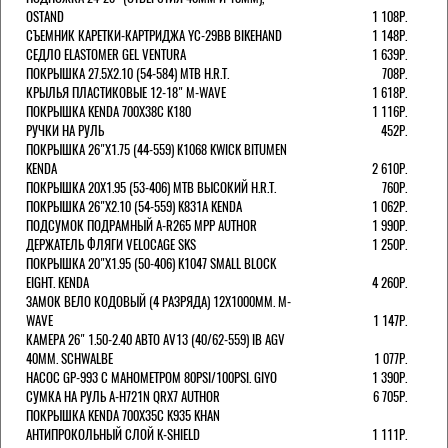
OSTAND
1 108Р.
СЪЕМНИК КАРЕТКИ-КАРТРИДЖА YC-29BB BIKEHAND
1 148Р.
СЕДЛО ELASTOMER GEL VENTURA
1 639Р.
ПОКРЫШКА 27.5X2.10 (54-584) MTB H.R.T.
708Р.
КРЫЛЬЯ ПЛАСТИКОВЫЕ 12-18" M-WAVE
1 618Р.
ПОКРЫШКА KENDA 700Х38С K180
1 116Р.
РУЧКИ НА РУЛЬ
452Р.
ПОКРЫШКА 26"Х1.75 (44-559) K1068 KWICK BITUMEN
KENDA
2 610Р.
ПОКРЫШКА 20X1.95 (53-406) MTB ВЫСОКИЙ H.R.T.
760Р.
ПОКРЫШКА 26"Х2.10 (54-559) K831A KENDA
1 062Р.
ПОДСУМОК ПОДРАМНЫЙ A-R265 MPP AUTHOR
1 990Р.
ДЕРЖАТЕЛЬ ФЛЯГИ VELOCAGE SKS
1 250Р.
ПОКРЫШКА 20"Х1.95 (50-406) K1047 SMALL BLOCK
EIGHT. KENDA
4 260Р.
ЗАМОК ВЕЛО КОДОВЫЙ (4 РАЗРЯДА) 12Х1000ММ. M-
WAVE
1 147Р.
КАМЕРА 26" 1.50-2.40 АВТО AV13 (40/62-559) IB AGV
40MM. SCHWALBE
1 077Р.
НАСОС GP-993 С МАНОМЕТРОМ 80PSI/100PSI. GIYO
1 390Р.
СУМКА НА РУЛЬ A-H721N QRX7 AUTHOR
6 705Р.
ПОКРЫШКА KENDA 700Х35С K935 KHAN
АНТИПРОКОЛЬНЫЙ СЛОЙ K-SHIELD
1 111Р.