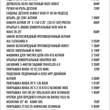
ДЕРЖАТЕЛЬ ВЕЛО НАСТЕННЫЙ H025 HORST
804Р.
РУЧКИ НА РУЛЬ ДЕТСКИЕ
126Р.
СИДЕНЬЕ ДЕТСКОЕ BUBBLY MAXI FF X8 НА ПОДСЕД.
ШТЫРЬ, ДО 22КГ AUTHOR
7 990Р.
КАМЕРА AUTHOR 24" Х 1.50-2.20", (32/57-507) PRESTA
680Р.
КРЫЛЬЯ 5-386085 УНИВЕРСАЛЬНЫЕ MUD MAX M-
WAVE 26-29"
808Р.
ЗАМОК ВЕЛОСИПЕДНЫЙ ПРОТИВОУГОННЫЙ AUTHOR
AUL FLEXGUARD-6
2 050Р.
ЗАМОК ВЕЛОСИПЕДНЫЙ ПРОТИВОУГОННЫЙ HORST
1 388Р.
НАСОС НАПОЛЬНЫЙ M-WAVE
5 190Р.
МАШИНКА ДЛЯ ЧИСТКИ ЦЕПИ ATH-810 AUTHOR
2 156Р.
КРЫЛЬЯ УНИВЕРСАЛЬНЫЕ HIGHTREK SKS
2 800Р.
БАГАЖНИК 5-440198 ЗАДНИЙ TRAVELLER A II
3 268Р.
ПОКРЫШКА KENDA 16"Х2,125 K846
729Р.
ПОДСУМОК ПОДРАМНЫЙ A-R282 MPP ДВОЙНОЙ
AUTHOR
3 688Р.
ПОКРЫШКА KENDA 26"Х 1,95 K838
1 018Р.
ПОКРЫШКА KENDA 26"Х 2,10 K1013 KLONDIKE WIDE
5 998Р.
ПОКРЫШКА 16X1.90 (47-305) BLACK JACK SCHWALBE
1 450Р.
КРЕПЕЖ ДЛЯ ПЕРЕДНЕГО КРЫЛА НА ВИЛКУ VELO 65
MOUNTAIN 29" 40 - 43ММ SKS
793Р.
ПОКРЫШКА 27.5X2.25 HURRICANE SCHWALBE
5 499Р.