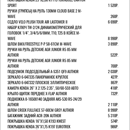
SPORT
1 520Р.
РУЧКИ (ГРИПСЫ) НА РУЛЬ 130ММ CLOUD BASE 2 M-
WAVE
260Р.
СЕДЛО VELO PLUSH TOUR AIR LASTOMER II
6 690Р.
НАБОР КЛЮЧ TW-2/24 ДИНАМОМЕТРИЧЕСКИЙ ДЛЯ
ГОЛОВОК 1/4", 3/4/5/6/8ММ, T10, T25 В КЕЙСЕ M-
WAVE
8 990Р.
ШЛЕМ ВМХ/FREESTYLE Р-Р 58-61СМ M-WAVE
3 890Р.
РУЧКИ НА РУЛЬ ДЕТСКИЕ AGR JUNIOR R5 85 ММ
AUTHOR
522Р.
РУЧКИ НА РУЛЬ ДЕТСКИЕ AGR JUNIOR R5 85 ММ
AUTHOR
700Р.
ПОДСУМОК ПОДСЕДЕЛЬНЫЙ A-S351 QF9 AUTHOR
2 030Р.
ЗЕРКАЛО 6-647335 ПАНОРАМНОЕ КРУГЛОЕ
427Р.
ЗЕРКАЛО 6-647332 ПЛОСКОЕ ЭЛЛИПТИЧЕСКОЕ
867Р.
КАМЕРА KENDA 26" Х 2.125-2.35", 50/60-559 АВТО
418Р.
КРЫЛО-ЩИТОК ПЕРЕДНЕЕ X-FLAP AUTHOR
732Р.
ПОДНОЖКА 8-16500140 ЗАДНЯЯ AKS-530 RS-24/29
AUTHOR
2 110Р.
ШЛЕМ CREEK FULLFACE 57-60СМ GREY AUTHOR
8 990Р.
БАГАЖНИК ЗАДНИЙ ACR-20N AUTHOR
5 310Р.
ПОКРЫШКА KENDA 16"Х1,50 K193 KWEST
574Р.
ПОКРЫШКА KENDA 26"Х1,75 K197 EUROTREK
986Р.