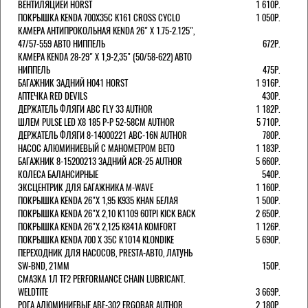
ВЕНТИЛЯЦИЕЙ HORST
1 610Р.
ПОКРЫШКА KENDA 700Х35С K161 CROSS CYCLO
1 050Р.
КАМЕРА АНТИПРОКОЛЬНАЯ KENDA 26" Х 1.75-2.125",
47/57-559 АВТО НИППЕЛЬ
672Р.
КАМЕРА KENDA 28-29" Х 1,9-2,35" (50/58-622) АВТО
НИППЕЛЬ
475Р.
БАГАЖНИК ЗАДНИЙ H041 HORST
1 916Р.
АПТЕЧКА RED DEVILS
430Р.
ДЕРЖАТЕЛЬ ФЛЯГИ АВС FLY 33 AUTHOR
1 182Р.
ШЛЕМ PULSE LED X8 185 Р-Р 52-58СМ AUTHOR
5 710Р.
ДЕРЖАТЕЛЬ ФЛЯГИ 8-14000221 ABC-16N AUTHOR
780Р.
НАСОС АЛЮМИНИЕВЫЙ С МАНОМЕТРОМ BETO
1 183Р.
БАГАЖНИК 8-15200213 ЗАДНИЙ ACR-25 AUTHOR
5 660Р.
КОЛЕСА БАЛАНСИРНЫЕ
540Р.
ЭКСЦЕНТРИК ДЛЯ БАГАЖНИКА M-WAVE
1 160Р.
ПОКРЫШКА KENDA 26"Х 1,95 K935 KHAN БЕЛАЯ
1 500Р.
ПОКРЫШКА KENDA 26"Х 2,10 K1109 60TPI KICK BACK
2 650Р.
ПОКРЫШКА KENDA 26"Х 2,125 K841A KOMFORT
1 126Р.
ПОКРЫШКА KENDA 700 Х 35С К1014 KLONDIKE
5 690Р.
ПЕРЕХОДНИК ДЛЯ НАСОСОВ, PRESTA-АВТО, ЛАТУНЬ
SW-BND, 21ММ
150Р.
СМАЗКА 1Л TF2 PERFORMANCE CHAIN LUBRICANT.
WELDTITE
3 669Р.
РОГА АЛЮМИНИЕВЫЕ ABE-302 ERGOBAR AUTHOR
2 180Р.