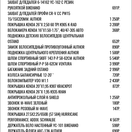
ЗАХВАТ Д/ПЕДАЛЕЙ 6-14162 YC-162 С РЕЗИН.
РУКОЯТКОЙ BIKEHAND
691Р.
ЗАХВАТ Д/ПЕДАЛЕЙ ПРОФИ CR-V CC PW15
15/15X320ММ. AUTHOR
1 250Р.
ПОКРЫШКА KENDA 26"Х 2,50 60 TPI K905 K-RAD
3 200Р.
ВЕЛОКАМЕРА KENDA 16"Х1.50-1.75", 40/47-305 АВТО
368Р.
ПОДНОЖКА ДЕТСКИХ ВЕЛОСИПЕДОВ ЦЕНТРАЛЬНАЯ
OSTAND
652Р.
ЗАМОК ВЕЛОСИПЕДНЫЙ ПРОТИВОУГОННЫЙ AUTHOR
890Р.
ПОДНОЖКА ЦЕНТРАЛЬНОГО КРЕПЛЕНИЯ AUTHOR
1 500Р.
ШЛЕМ СПОРТИВНЫЙ SKIFF 143 Р-Р 58-62СМ AUTHOR
5 540Р.
ШЛЕМ СПОРТИВНЫЙ Р-Р 58-62СМ VENTURA
3 990Р.
БАГАЖНИК ЗАДНИЙ OSTAND
2 996Р.
КОЛЕСА БАЛАНСИРНЫЕ 12-20''
720Р.
ВЕЛОКОМПЬЮТЕР VDO M1.1
2 430Р.
ПОКРЫШКА KENDA 20"Х1,95 K907 KRACKPOT
872Р.
ПОКРЫШКА KENDA 26"Х 1,95 K935 KHAN
АНТИПРОКОЛЬНЫЙ СЛОЙ K-SHIELD
1 256Р.
ЗВОНОК M-WAVE ЗЕЛЕНЫЙ
180Р.
ЗВОНОК РОЗОВЫЙ M-WAVE
147Р.
ПОКРЫШКА 27.5X2.25/650B (57 584) HURRICANE
PERFORMANCE. ADDIX. SCHWALBE
4 567Р.
ДЕРЖАТЕЛЬ ВЕЛО НАСТЕННЫЙ YC-101 BIKEHAND
598Р.
ДЕРЖАТЕЛЬ ФЛЯГИ ABC-13N AUTHOR
690Р.