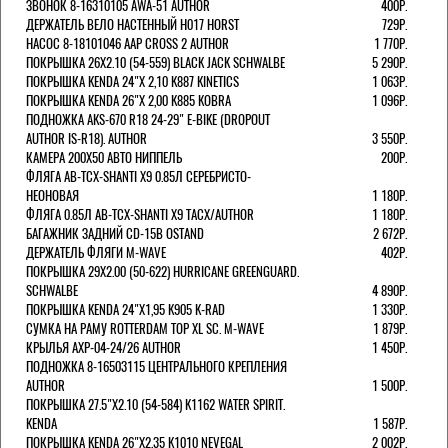
ЗВОНОК 8-16310105 AWA-51 AUTHOR
400Р.
ДЕРЖАТЕЛЬ ВЕЛО НАСТЕННЫЙ H017 HORST
729Р.
НАСОС 8-18101046 AAP CROSS 2 AUTHOR
1 770Р.
ПОКРЫШКА 26X2.10 (54-559) BLACK JACK SCHWALBE
5 290Р.
ПОКРЫШКА KENDA 24"Х 2,10 K887 KINETICS
1 063Р.
ПОКРЫШКА KENDA 26"Х 2,00 K885 KOBRA
1 096Р.
ПОДНОЖКА AKS-670 R18 24-29" E-BIKE (DROPOUT
AUTHOR IS-R18). AUTHOR
3 550Р.
КАМЕРА 200Х50 АВТО НИППЕЛЬ
200Р.
ФЛЯГА AB-TCX-SHANTI X9 0.85Л СЕРЕБРИСТО-
НЕОНОВАЯ
1 180Р.
ФЛЯГА 0.85Л AB-TCX-SHANTI X9 TACX/AUTHOR
1 180Р.
БАГАЖНИК ЗАДНИЙ CD-15B OSTAND
2 672Р.
ДЕРЖАТЕЛЬ ФЛЯГИ M-WAVE
402Р.
ПОКРЫШКА 29X2.00 (50-622) HURRICANE GREENGUARD.
SCHWALBE
4 890Р.
ПОКРЫШКА KENDA 24"Х1,95 K905 K-RAD
1 330Р.
СУМКА НА РАМУ ROTTERDAM TOP XL SC. M-WAVE
1 879Р.
КРЫЛЬЯ AXP-04-24/26 AUTHOR
1 450Р.
ПОДНОЖКА 8-16503115 ЦЕНТРАЛЬНОГО КРЕПЛЕНИЯ
AUTHOR
1 500Р.
ПОКРЫШКА 27.5"Х2.10 (54-584) K1162 WATER SPIRIT.
KENDA
1 587Р.
ПОКРЫШКА KENDA 26"Х2,35 K1010 NEVEGAL
2 002Р.