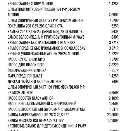
КРЫЛО ЗАДНЕЕ X-BOW AUTHOR
1 428Р.
ШЛЕМ ПОДРОСТКОВЫЙ TRIGGER 174 Р-Р 54-58СМ
AUTHOR
2 990Р.
ШЛЕМ СПОРТИВНЫЙ SKIFF 171 Р-Р 58-62СМ AUTHOR
7 070Р.
ПОКРЫШКА 280 X 65-203 СЛИК. HOTA
525Р.
КАМЕРА 26" X 2,125-2,3 (54/58-559), АВТО НИППЕЛЬ
343Р.
ЗАМОК ВЕЛОСИПЕДНЫЙ ПРОТИВОУГОННЫЙ M-WAVE
830Р.
КРЫЛО ЗАДНЕЕ БЫСТРОСЪЕМНОЕ X-BLADE SKS
3 871Р.
КРЫЛО ПЕРЕДНЕЕ БЫСТРОСЪЕМНОЕ SHOCKBLADE SKS
3 871Р.
КРЫЛЬЯ УНИВЕРСАЛЬНЫЕ AXP-65-20/24 AUTHOR
1 222Р.
НАСОС НАПОЛЬНЫЙ GIYO
1 670Р.
НАСОС ДЛЯ ВИЛОК ВЕТО
2 822Р.
ФОНАРЬ ЗАДНИЙ VENTURA
237Р.
ФАРА ПЕРЕДНЯЯ SMART
1 425Р.
ДЕРЖАТЕЛЬ ФЛЯГИ ABC-16N AUTHOR
740Р.
ШЛЕМ СПОРТИВНЫЙ SKIFF 191 PINK-NEON/BLACK Р-Р
52-58СМ AUTHOR
5 350Р.
НАСОС BOOSTER BLACK AUTHOR
2 109Р.
НАСОС BETO АЛЮМИНИЕВЫЙ ФРЕЗЕРОВАННЫЙ
3 550Р.
НАСОС ВЕЛОСИПЕДНЫЙ GIYO GM-71 С МАНОМЕТРОМ
1 917Р.
ВИЛКА АМОРТИЗАЦИОННАЯ 26"Х 28,6 RST
23 900Р.
ВИЛКА ЖЕСТКАЯ RST RF-M7 28"Х1 1/8"
12 980Р.
КРЕПЛЕНИЕ/ЗАМОК ДЛЯ ДЕТСКИХ СИДЕНИЙ НА РАМУ