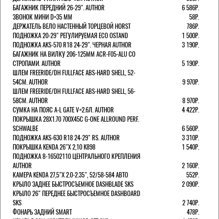
БАГАЖНИК ПЕРЕДНИЙ 26-29". AUTHOR
6 586Р.
ЗВОНОК МИНИ D=35 ММ
58Р.
ДЕРЖАТЕЛЬ ВЕЛО НАСТЕННЫЙ ТОРЦЕВОЙ HORST
786Р.
ПОДНОЖКА 20-29" РЕГУЛИРУЕМАЯ ECO OSTAND
1 500Р.
ПОДНОЖКА AKS-570 R18 24-29". ЧЕРНАЯ AUTHOR
3 190Р.
БАГАЖНИК НА ВИЛКУ 206-125ММ ACR-F05-ALU СО
СТРОПАМИ. AUTHOR
5 190Р.
ШЛЕМ FREERIDE/DH FULLFACE ABS-HARD SHELL, 52-
54СМ. AUTHOR
9 970Р.
ШЛЕМ FREERIDE/DH FULLFACE ABS-HARD SHELL, 56-
58СМ. AUTHOR
8 970Р.
СУМКА НА ПОЯС A-L GATE V=2.6Л. AUTHOR
4 422Р.
ПОКРЫШКА 28X1.70 700X45C G-ONE ALLROUND PERF.
SCHWALBE
6 560Р.
ПОДНОЖКА AKS-630 R18 24-29" RS. AUTHOR
3 310Р.
ПОКРЫШКА KENDA 26"Х 2,10 K898
1 540Р.
ПОДНОЖКА 8-16502110 ЦЕНТРАЛЬНОГО КРЕПЛЕНИЯ
AUTHOR
2 160Р.
КАМЕРА KENDA 27,5"Х 2.0-2.35", 52/58-584 АВТО
552Р.
КРЫЛО ЗАДНЕЕ БЫСТРОСЪЕМНОЕ DASHBLADE SKS
2 090Р.
КРЫЛО 26" ПЕРЕДНЕЕ БЫСТРОСЪЕМНОЕ DASHBOARD
SKS
2 740Р.
ФОНАРЬ ЗАДНИЙ SMART
478Р.