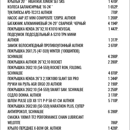
КРЫЛЬЯ 20'' HIGHTREK JUNIOR SET SKS
1 470Р.
КОЛЕСА БАЛАНСИРНЫЕ 16-24''
1 652Р.
ТУКЛИПСЫ APD-TC313 AUTHOR
770Р.
НАСОС AAP JET MINI COMPOSITE 120PSI. AUTHOR
1 200Р.
БАГАЖНИК АЛЮМИНИЕВЫЙ 24-29" СВАРНОЙ. ЧЕРНЫЙ
4 194Р.
ПОКРЫШКА KENDA 26"Х2,10 K1010 NEVEGAL
1 447Р.
ПОДСУМОК ПОДСЕДЕЛЬНЫЙ A-S310 TPN МИНИ
AUTHOR
1 317Р.
ЗАМОК ВЕЛОСИПЕДНЫЙ ПРОТИВОУГОННЫЙ AUTHOR
3 670Р.
ПОКРЫШКА 26X1,75 (47-559) WINTER (100ШИПОВ).
SCHWALBE
4 390Р.
ПОКРЫШКА AUTHOR 26"Х2,10 ROCKET
2 280Р.
ПОКРЫШКА 26X2.10 (54-559) ROCKET RON, FOLDING.
SCHWALBE
4 870Р.
ПОКРЫШКА KENDA 26"Х 2,10K1080 SLANT SIX PRO
1 344Р.
РУЧКИ НА РУЛЬ AGR ERGO 20 AUTHOR
2 190Р.
ПОКРЫШКА 26X2.10 (54-559) SMART SAM. SCHWALBE
3 250Р.
СЕДЛО DONNA. AUTHOR
3 170Р.
ШЛЕМ PULSE LED X8 171 Р-Р 58-61 СМ AUTHOR
5 710Р.
ПОКРЫШКА 26X2.00 (50-559) MARATHON PLUS, СУПЕР
АНТИПРОКОЛ, SCHWALBE
6 390Р.
СМАЗКА 100МЛ TF2 PERFORMANCE CHAIN LUBRICANT
WELDTITE
786Р.
КРЫЛО ПЕРЕДНЕЕ X-BOW QR. AUTHOR
1 428Р.