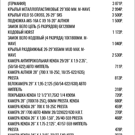
(ГЕРМАНИЯ)
3 871Р.
КРЫЛЬЯ МЕТАЛЛОПЛАСТИКОВЫЕ 29"Х60 ММ. M-WAVE
2 994Р.
КРЫЛЬЯ VELO 55 CROSS, 26-29" SKS
3 500Р.
ПОДНОЖКА AKS-16A C X9 16-20" AUTHOR
1 500Р.
ЗАМОК ВЕЛО ЦЕПЬ (5 РАЗРЯДОВ) 6Х1200ММ
КОДОВЫЙ HORST
1 172Р.
ЗАМОК ВЕЛО КОДОВЫЙ (4 РАЗРЯДА) 10Х1800ММ. M-
WAVE
1 040Р.
КРЫЛЬЯ РАЗДВИЖНЫЕ 26-29"Х65ММ MUD MAX. M-
WAVE
2 530Р.
КАМЕРА АНТИПРОКОЛЬНАЯ KENDA 29/28" Х 1.9-2.35",
(50/58-622) АВТО НИППЕЛЬ
711Р.
КАМЕРА AUTHOR 28" (700 Х 18-25С, 18/25-622/635)
PRESTA
813Р.
ВЕЛОКАМЕРА 29" X 1,95-2,125 (50/54-622/630) АВТО
НИППЕЛЬ
318Р.
ПОКРЫШКА KENDA 12 1/2"Х1,75X2 1/4 K909A
720Р.
КАМЕРА 28" (700Х18-25С), 60ММ PRESTA. KENDA
680Р.
КАМЕРА KENDA 28" 700 Х 18-25С PRESTA
459Р.
КАМЕРА 28"/700 АВТО 48ММ 28/32Х622/630 H.R.T.
270Р.
КАМЕРА KENDA 26" Х 1,00-1,50", 26/40-559 PRESTA
468Р.
КАМЕРА KENDA 26" Х 1.75-2.125", 47/57-559 НИППЕЛЬ
PRESTA
478Р.