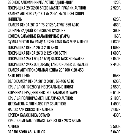
ЗВОНОК АЛЮМИНИЙ/ПЛАСТИК "ДИНГ-ДОН"
123Р.
ПОКРЫШКА 29"Х2,00 SPEED MASTER П/СЛИК AUTHOR
2 920Р.
КАМЕРА AUTHOR 27,5" Х 1.75-2.35", 47/60-584 СПОРТ
НИППЕЛЬ
626Р.
КАМЕРА KENDA 26" Х 1.75-2.125", 47/57-559 АВТО
468Р.
ФОНАРЬ ЗАДНИЙ 8-12039220 CYCLONE
390Р.
КОЛЕСА ЗАПАСНЫЕ БАЛАНСИРНЫЕ (ПАРА)
166Р.
CУМКА-ЧЕХОЛ НА РАМУ A-R255 TANK BAG MPP AUTHOR
2 630Р.
ПОКРЫШКА KENDA 26"Х 2,10 K848
1 098Р.
ПОКРЫШКА KENDA 26"Х 2,125 K50 60TPI
1 689Р.
ПОКРЫШКА 24X1.90 (47-507) BLACK JACK SCHWALBE
2 040Р.
ПОКРЫШКА 24X2.00 (50-507) LAND CRUISER SCHWALBE
2 440Р.
КАМЕРА АНТИПРОКОЛЬНАЯ KENDA 28" 700 Х 28-45C
АВТО НИППЕЛЬ
658Р.
ВЕЛОКАМЕРА KENDA 20" Х 3,00", 68-406 АВТО
696Р.
КРЫЛЬЯ 00-170280 УНИВЕРСАЛЬНЫЕ HORST
2 550Р.
КОРЗИНА ПЕРЕДНЯЯ БЫСТРОСЪЕМНАЯ M-WAVE
6 610Р.
КРЫЛЬЯ ПОЛНОРАЗМЕРНЫЕ AXP-60 AUTHOR
2 180Р.
ДЕРЖАТЕЛЬ ФЛЯГИ АВС FLY 33 AUTHOR
1 490Р.
НАСОС AAP CROSS LITE AUTHOR
2 007Р.
КРЕПЕЖ БАГАЖНИКА OSTAND
430Р.
КРЫЛЬЯ МЕТАЛЛОПЛАСТ. AXP-53 BLK 28"Х 53 ММ
AUTHOR
3 500Р.
СЕДЛО SONO ASL AUTHOR
5 040Р.