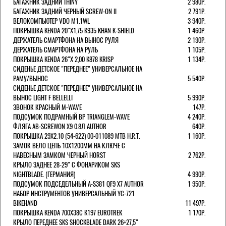
БАГАЖНИК ЗАДНИЙ THINY
2 980Р.
БАГАЖНИК ЗАДНИЙ ЧЕРНЫЙ SCREW-ON II
2 791Р.
ВЕЛОКОМПЬЮТЕР VDO M1.1WL
3 940Р.
ПОКРЫШКА KENDA 20"Х1,75 K935 KHAN K-SHIELD
1 460Р.
ДЕРЖАТЕЛЬ СМАРТФОНА НА ВЫНОС РУЛЯ
2 190Р.
ДЕРЖАТЕЛЬ СМАРТФОНА НА РУЛЬ
1 105Р.
ПОКРЫШКА KENDA 26"Х 2,00 K878 KRISP
1 134Р.
СИДЕНЬЕ ДЕТСКОЕ "ПЕРЕДНЕЕ" УНИВЕРСАЛЬНОЕ НА
РАМУ/ВЫНОС
5 540Р.
СИДЕНЬЕ ДЕТСКОЕ "ПЕРЕДНЕЕ" УНИВЕРСАЛЬНОЕ НА
ВЫНОС LIGHT F BELLELLI
5 990Р.
ЗВОНОК КРАСНЫЙ M-WAVE
147Р.
ПОДСУМОК ПОДРАМНЫЙ BP TRIANGLEM-WAVE
4 240Р.
ФЛЯГА AB-SCREWON X9 0.8Л AUTHOR
640Р.
ПОКРЫШКА 29X2.10 (54-622) 00-011089 MTB H.R.T.
1 160Р.
ЗАМОК ВЕЛО ЦЕПЬ 10Х1200ММ НА КЛЮЧЕ С
НАВЕСНЫМ ЗАМКОМ ЧЕРНЫЙ HORST
2 762Р.
КРЫЛО ЗАДНЕЕ 28-29" С ФОНАРИКОМ SKS
NIGHTBLADE. (ГЕРМАНИЯ)
4 990Р.
ПОДСУМОК ПОДСЕДЕЛЬНЫЙ A-S381 QF9 X7 AUTHOR
1 950Р.
НАБОР ИНСТРУМЕНТОВ УНИВЕРСАЛЬНЫЙ YC-721
BIKEHAND
11 497Р.
ПОКРЫШКА KENDA 700Х38С K197 EUROTREK
1 170Р.
КРЫЛО ПЕРЕДНЕЕ SKS SHOCKBLADE DARK 26+27,5"