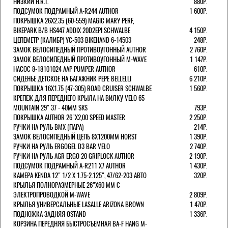
НИЗКИЙ H.R.T.
880Р.
ПОДСУМОК ПОДРАМНЫЙ A-R244 AUTHOR
1 600Р.
ПОКРЫШКА 26X2.35 (60-559) MAGIC MARY PERF,
BIKEPARK B/B HS447 ADDIX 20D2EPI SCHWALBE
4 150Р.
ЦЕПЕМЕТР (КАЛИБР) YC-503 BIKEHAND 6-14503
248Р.
ЗАМОК ВЕЛОСИПЕДНЫЙ ПРОТИВОУГОННЫЙ AUTHOR
2 760Р.
ЗАМОК ВЕЛОСИПЕДНЫЙ ПРОТИВОУГОННЫЙ M-WAVE
1 147Р.
НАСОС 8-18101024 AAP PUMPER AUTHOR
610Р.
СИДЕНЬЕ ДЕТСКОЕ НА БАГАЖНИК PEPE BELLELLI
6 210Р.
ПОКРЫШКА 16X1.75 (47-305) ROAD CRUISER SCHWALBE
1 560Р.
КРЕПЕЖ ДЛЯ ПЕРЕДНЕГО КРЫЛА НА ВИЛКУ VELO 65
MOUNTAIN 29" 37 - 40ММ SKS
793Р.
ПОКРЫШКА AUTHOR 26"Х2,00 SPEED MASTER
2 250Р.
РУЧКИ НА РУЛЬ BMX (ПАРА)
214Р.
ЗАМОК ВЕЛОCИПЕДНЫЙ ЦЕПЬ 8Х1200ММ HORST
1 390Р.
РУЧКИ НА РУЛЬ ERGOGEL D3 BAR VELO
2 740Р.
РУЧКИ НА РУЛЬ AGR ERGO 20 GRIPLOCK AUTHOR
2 190Р.
ПОДСУМОК ПОДРАМНЫЙ A-R211 X7 AUTHOR
1 430Р.
КАМЕРА KENDA 12" 1/2 Х 1.75-2.125", 47/62-203 АВТО
320Р.
КРЫЛЬЯ ПОЛНОРАЗМЕРНЫЕ 26"Х60 ММ С
ЭЛЕКТРОПРОВОДКОЙ M-WAVE
2 809Р.
КРЫЛЬЯ УНИВЕРСАЛЬНЫЕ LASALLE ARIZONA BROWN
1 470Р.
ПОДНОЖКА ЗАДНЯЯ OSTAND
1 336Р.
КОРЗИНА ПЕРЕДНЯЯ БЫСТРОСЪЕМНАЯ BA-F HANG M-