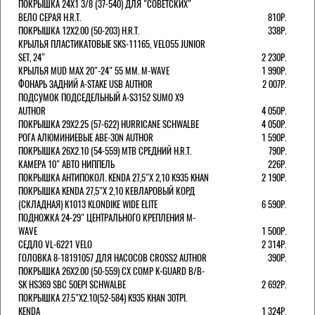
ПОКРЫШКА 24X1 3/8 (37-540) ДЛЯ "СОВЕТСКИХ"
ВЕЛО СЕРАЯ H.R.T.
810Р.
ПОКРЫШКА 12X2.00 (50-203) H.R.T.
338Р.
КРЫЛЬЯ ПЛАСТИКАТОВЫЕ SKS-11165, VELO55 JUNIOR
SET, 24"
2 230Р.
КРЫЛЬЯ MUD MAX 20"-24" 55 ММ. M-WAVE
1 990Р.
ФОНАРЬ ЗАДНИЙ A-STAKE USB AUTHOR
2 007Р.
ПОДСУМОК ПОДСЕДЕЛЬНЫЙ A-S3152 SUMO X9
AUTHOR
4 050Р.
ПОКРЫШКА 29X2.25 (57-622) HURRICANE SCHWALBE
4 050Р.
РОГА АЛЮМИНИЕВЫЕ ABE-30N AUTHOR
1 590Р.
ПОКРЫШКА 26X2.10 (54-559) MTB СРЕДНИЙ H.R.T.
790Р.
КАМЕРА 10" АВТО НИППЕЛЬ
226Р.
ПОКРЫШКА АНТИПОКОЛ. KENDA 27,5"Х 2,10 K935 KHAN
2 190Р.
ПОКРЫШКА KENDA 27,5"Х 2,10 КЕВЛАРОВЫЙ КОРД
(СКЛАДНАЯ) K1013 KLONDIKE WIDE ELITE
6 590Р.
ПОДНОЖКА 24-29" ЦЕНТРАЛЬНОГО КРЕПЛЕНИЯ M-
WAVE
1 500Р.
СЕДЛО VL-6221 VELO
2 314Р.
ГОЛОВКА 8-18191057 ДЛЯ НАСОСОВ CROSS2 AUTHOR
390Р.
ПОКРЫШКА 26X2.00 (50-559) CX COMP K-GUARD B/B-
SK HS369 SBC 50EPI SCHWALBE
2 692Р.
ПОКРЫШКА 27.5"Х2.10(52-584) K935 KHAN 30TPI.
KENDA
1 324Р.