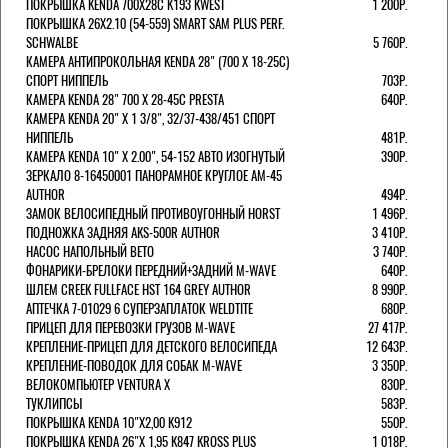
ПОКРЫШКА KENDA 700Х28С K193 KWEST
1 200Р.
ПОКРЫШКА 26X2.10 (54-559) SMART SAM PLUS PERF.
SCHWALBE
5 760Р.
КАМЕРА АНТИПРОКОЛЬНАЯ KENDA 28" (700 Х 18-25C)
СПОРТ НИППЕЛЬ
703Р.
КАМЕРА KENDA 28" 700 Х 28-45С PRESTA
640Р.
КАМЕРА KENDA 20" Х 1 3/8", 32/37-438/451 СПОРТ
НИППЕЛЬ
481Р.
КАМЕРА KENDA 10" Х 2.00", 54-152 АВТО ИЗОГНУТЫЙ
390Р.
ЗЕРКАЛО 8-16450001 ПАНОРАМНОЕ КРУГЛОЕ AM-45
AUTHOR
494Р.
ЗАМОК ВЕЛОСИПЕДНЫЙ ПРОТИВОУГОННЫЙ HORST
1 496Р.
ПОДНОЖКА ЗАДНЯЯ AKS-500R AUTHOR
3 410Р.
НАСОС НАПОЛЬНЫЙ BETO
3 740Р.
ФОНАРИКИ-БРЕЛОКИ ПЕРЕДНИЙ+ЗАДНИЙ M-WAVE
640Р.
ШЛЕМ CREEK FULLFACE HST 164 GREY AUTHOR
8 990Р.
АПТЕЧКА 7-01029 6 СУПЕРЗАПЛАТОК WELDTITE
680Р.
ПРИЦЕП ДЛЯ ПЕРЕВОЗКИ ГРУЗОВ M-WAVE
27 417Р.
КРЕПЛЕНИЕ-ПРИЦЕП ДЛЯ ДЕТСКОГО ВЕЛОСИПЕДА
12 643Р.
КРЕПЛЕНИЕ-ПОВОДОК ДЛЯ СОБАК M-WAVE
3 350Р.
ВЕЛОКОМПЬЮТЕР VENTURA Х
830Р.
ТУКЛИПСЫ
583Р.
ПОКРЫШКА KENDA 10"Х2,00 K912
550Р.
ПОКРЫШКА KENDA 26"Х 1,95 K847 KROSS PLUS
1 018Р.