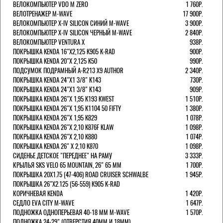
ВЕЛОКОМПЬЮТЕР VDO M ZERO
1 760Р.
ВЕЛОТРЕНАЖЕР M-WAVE
17 900Р.
ВЕЛОКОМПЬЮТЕР X-IV SILICON СИНИЙ M-WAVE
3 900Р.
ВЕЛОКОМПЬЮТЕР X-IV SILICON ЧЕРНЫЙ M-WAVE
2 840Р.
ВЕЛОКОМПЬЮТЕР VENTURA Х
938Р.
ПОКРЫШКА KENDA 16"Х2,125 K905 K-RAD
900Р.
ПОКРЫШКА KENDA 20"Х 2,125 K50
990Р.
ПОДСУМОК ПОДРАМНЫЙ A-R213 X9 AUTHOR
2 340Р.
ПОКРЫШКА KENDA 24"Х1 3/8" K143
730Р.
ПОКРЫШКА KENDA 24"Х1 3/8" K143
909Р.
ПОКРЫШКА KENDA 26"Х 1,95 K193 KWEST
1 510Р.
ПОКРЫШКА KENDA 26"Х 1,95 K1104 50 FIFTY
1 380Р.
ПОКРЫШКА KENDA 26"Х 1,95 K829
1 078Р.
ПОКРЫШКА KENDA 26"Х 2,10 K876F KLAW
1 098Р.
ПОКРЫШКА KENDA 26"Х 2,10 K880
1 074Р.
ПОКРЫШКА KENDA 26" Х 2,10 K870
1 098Р.
СИДЕНЬЕ ДЕТСКОЕ "ПЕРЕДНЕЕ" НА РАМУ
3 333Р.
КРЫЛЬЯ SKS VELO 65 MOUNTAIN, 26" 65 ММ
1 700Р.
ПОКРЫШКА 20X1.75 (47-406) ROAD CRUISER SCHWALBE
1 945Р.
ПОКРЫШКА 26"Х2.125 (56-559) K905 K-RAD
КОРИЧНЕВАЯ KENDA
1 420Р.
СЕДЛО EVA CITY M-WAVE
1 647Р.
ПОДНОЖКА ОДНОПЕРЬЕВАЯ 40-18 ММ M-WAVE
1 570Р.
ПОДНОЖКА 24-29" (ОТВЕРСТИЯ 40ММ И 18ММ),