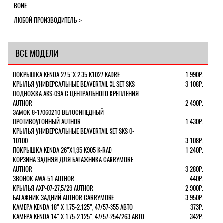
BONE
ЛЮБОЙ ПРОИЗВОДИТЕЛЬ
ВСЕ МОДЕЛИ
ПОКРЫШКА KENDA 27,5"Х 2,35 K1027 KADRE
1 990Р.
КРЫЛЬЯ УНИВЕРСАЛЬНЫЕ BEAVERTAIL XL SET SKS
3 108Р.
ПОДНОЖКА AKS-09A C ЦЕНТРАЛЬНОГО КРЕПЛЕНИЯ
AUTHOR
2 490Р.
ЗАМОК 8-17060210 ВЕЛОСИПЕДНЫЙ
ПРОТИВОУГОННЫЙ AUTHOR
1 430Р.
КРЫЛЬЯ УНИВЕРСАЛЬНЫЕ BEAVERTAIL SET SKS 0-
10100
3 108Р.
ПОКРЫШКА KENDA 26"Х1,95 K905 K-RAD
1 240Р.
КОРЗИНА ЗАДНЯЯ ДЛЯ БАГАЖНИКА CARRYMORE
AUTHOR
3 280Р.
ЗВОНОК AWA-51 AUTHOR
440Р.
КРЫЛЬЯ AXP-07-27,5/29 AUTHOR
2 900Р.
БАГАЖНИК ЗАДНИЙ AUTHOR CARRYMORE
3 950Р.
КАМЕРА KENDA 18" Х 1.75-2.125", 47/57-355 АВТО
373Р.
КАМЕРА KENDA 14" Х 1.75-2.125", 47/57-254/263 АВТО
342Р.