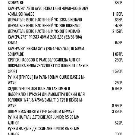
SCHWALBE
880Р.
КАМЕРА 20" АВТО AV7C EXTRA LIGHT 40/60-406 IB AGV
40MM. SCHWALBE
1 170Р.
ДЕРЖАТЕЛЬ ВЕЛО НАСТЕННЫЙ YC-23SA BIKEHAND
685Р.
ДЕРЖАТЕЛЬ ВЕЛО НАСТЕННЫЙ YC-28H BIKEHAND
472Р.
ДЕРЖАТЕЛЬ ВЕЛО НАСТЕННЫЙ YC-30F BIKEHAND
2 157Р.
КАМЕРА 27,5" PRESTA 48ММ 2,00-2,35 (52/58-584)
KENDA
673Р.
КАМЕРА 28" PRESTA SV17 (28/47-622/635) IB 50MM.
SCHWALBE
1 074Р.
КРЕПЕЖ НАСОСОВ К РАМЕ ВЕЛОСИПЕДА AUTHOR
230Р.
ПОКРЫШКА KENDA 29"Х2,00 K1113 TURNBULL CANYON
SPORT
1 520Р.
РУЧКИ (ГРИПСЫ) НА РУЛЬ 130ММ CLOUD BASE 2 M-
WAVE
260Р.
СЕДЛО VELO PLUSH TOUR AIR LASTOMER II
6 690Р.
НАБОР КЛЮЧ TW-2/24 ДИНАМОМЕТРИЧЕСКИЙ ДЛЯ
ГОЛОВОК 1/4", 3/4/5/6/8ММ, T10, T25 В КЕЙСЕ M-
WAVE
8 990Р.
ШЛЕМ ВМХ/FREESTYLE Р-Р 58-61СМ M-WAVE
3 890Р.
РУЧКИ НА РУЛЬ ДЕТСКИЕ AGR JUNIOR R5 85 ММ
AUTHOR
522Р.
РУЧКИ НА РУЛЬ ДЕТСКИЕ AGR JUNIOR R5 85 ММ
AUTHOR
700Р.