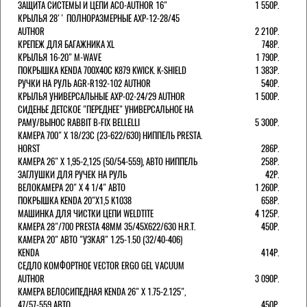
ЗАЩИТА СИСТЕМЫ И ЦЕПИ ACO-AUTHOR 16"
1 550Р.
КРЫЛЬЯ 28'' ПОЛНОРАЗМЕРНЫЕ AXP-12-28/45
AUTHOR
2 210Р.
КРЕПЕЖ ДЛЯ БАГАЖНИКА XL
748Р.
КРЫЛЬЯ 16-20" M-WAVE
1 790Р.
ПОКРЫШКА KENDA 700Х40С K879 KWICK. K-SHIELD
1 383Р.
РУЧКИ НА РУЛЬ AGR-R192-102 AUTHOR
540Р.
КРЫЛЬЯ УНИВЕРСАЛЬНЫЕ AXP-02-24/29 AUTHOR
1 500Р.
СИДЕНЬЕ ДЕТСКОЕ "ПЕРЕДНЕЕ" УНИВЕРСАЛЬНОЕ НА
РАМУ/ВЫНОС RABBIT B-FIX BELLELLI
5 300Р.
КАМЕРА 700" Х 18/23C (23-622/630) НИППЕЛЬ PRESTA.
HORST
286Р.
КАМЕРА 26" X 1,95-2,125 (50/54-559), АВТО НИППЕЛЬ
258Р.
ЗАГЛУШКИ ДЛЯ РУЧЕК НА РУЛЬ
42Р.
ВЕЛОКАМЕРА 20" Х 4 1/4" АВТО
1 260Р.
ПОКРЫШКА KENDA 20"Х1,5 K1038
658Р.
МАШИНКА ДЛЯ ЧИСТКИ ЦЕПИ WELDTITE
4 125Р.
КАМЕРА 28"/700 PRESTA 48ММ 35/45Х622/630 H.R.T.
450Р.
КАМЕРА 20" АВТО "УЗКАЯ" 1.25-1.50 (32/40-406)
KENDA
414Р.
СЕДЛО КОМФОРТНОЕ VECTOR ERGO GEL VACUUM
AUTHOR
3 090Р.
КАМЕРА ВЕЛОСИПЕДНАЯ KENDA 26" Х 1.75-2.125",
47/57-559 АВТО
450Р.