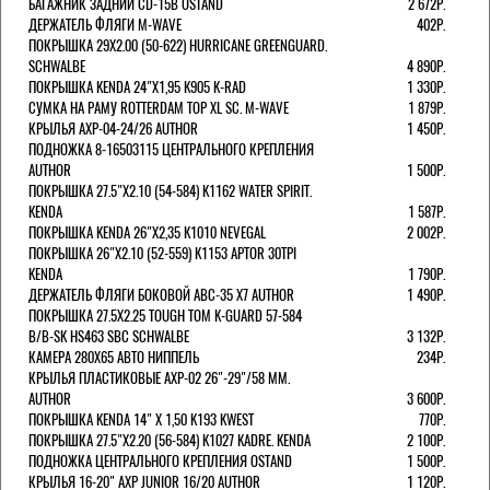
БАГАЖНИК ЗАДНИЙ CD-15B OSTAND
2 672Р.
ДЕРЖАТЕЛЬ ФЛЯГИ M-WAVE
402Р.
ПОКРЫШКА 29X2.00 (50-622) HURRICANE GREENGUARD.
SCHWALBE
4 890Р.
ПОКРЫШКА KENDA 24"Х1,95 K905 K-RAD
1 330Р.
СУМКА НА РАМУ ROTTERDAM TOP XL SC. M-WAVE
1 879Р.
КРЫЛЬЯ AXP-04-24/26 AUTHOR
1 450Р.
ПОДНОЖКА 8-16503115 ЦЕНТРАЛЬНОГО КРЕПЛЕНИЯ
AUTHOR
1 500Р.
ПОКРЫШКА 27.5"Х2.10 (54-584) K1162 WATER SPIRIT.
KENDA
1 587Р.
ПОКРЫШКА KENDA 26"Х2,35 K1010 NEVEGAL
2 002Р.
ПОКРЫШКА 26"Х2.10 (52-559) K1153 APTOR 30TPI
KENDA
1 790Р.
ДЕРЖАТЕЛЬ ФЛЯГИ БОКОВОЙ ABC-35 X7 AUTHOR
1 490Р.
ПОКРЫШКА 27.5X2.25 TOUGH TOM K-GUARD 57-584
B/B-SK HS463 SBC SCHWALBE
3 132Р.
КАМЕРА 280Х65 АВТО НИППЕЛЬ
234Р.
КРЫЛЬЯ ПЛАСТИКОВЫЕ AXP-02 26"-29"/58 ММ.
AUTHOR
3 600Р.
ПОКРЫШКА KENDA 14" Х 1,50 K193 KWEST
770Р.
ПОКРЫШКА 27.5"Х2.20 (56-584) K1027 KADRE. KENDA
2 100Р.
ПОДНОЖКА ЦЕНТРАЛЬНОГО КРЕПЛЕНИЯ OSTAND
1 500Р.
КРЫЛЬЯ 16-20" AXP JUNIOR 16/20 AUTHOR
1 120Р.