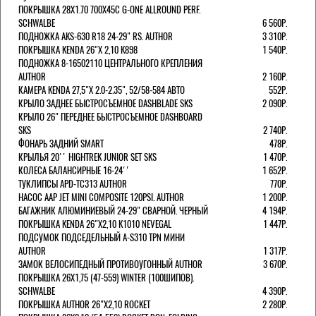
ПОКРЫШКА 28X1.70 700X45C G-ONE ALLROUND PERF.
SCHWALBE
6 560Р.
ПОДНОЖКА AKS-630 R18 24-29" RS. AUTHOR
3 310Р.
ПОКРЫШКА KENDA 26"Х 2,10 K898
1 540Р.
ПОДНОЖКА 8-16502110 ЦЕНТРАЛЬНОГО КРЕПЛЕНИЯ
AUTHOR
2 160Р.
КАМЕРА KENDA 27,5"Х 2.0-2.35", 52/58-584 АВТО
552Р.
КРЫЛО ЗАДНЕЕ БЫСТРОСЪЕМНОЕ DASHBLADE SKS
2 090Р.
КРЫЛО 26" ПЕРЕДНЕЕ БЫСТРОСЪЕМНОЕ DASHBOARD
SKS
2 740Р.
ФОНАРЬ ЗАДНИЙ SMART
478Р.
КРЫЛЬЯ 20'' HIGHTREK JUNIOR SET SKS
1 470Р.
КОЛЕСА БАЛАНСИРНЫЕ 16-24''
1 652Р.
ТУКЛИПСЫ APD-TC313 AUTHOR
770Р.
НАСОС AAP JET MINI COMPOSITE 120PSI. AUTHOR
1 200Р.
БАГАЖНИК АЛЮМИНИЕВЫЙ 24-29" СВАРНОЙ. ЧЕРНЫЙ
4 194Р.
ПОКРЫШКА KENDA 26"Х2,10 K1010 NEVEGAL
1 447Р.
ПОДСУМОК ПОДСЕДЕЛЬНЫЙ A-S310 TPN МИНИ
AUTHOR
1 317Р.
ЗАМОК ВЕЛОСИПЕДНЫЙ ПРОТИВОУГОННЫЙ AUTHOR
3 670Р.
ПОКРЫШКА 26X1,75 (47-559) WINTER (100ШИПОВ).
SCHWALBE
4 390Р.
ПОКРЫШКА AUTHOR 26"Х2,10 ROCKET
2 280Р.