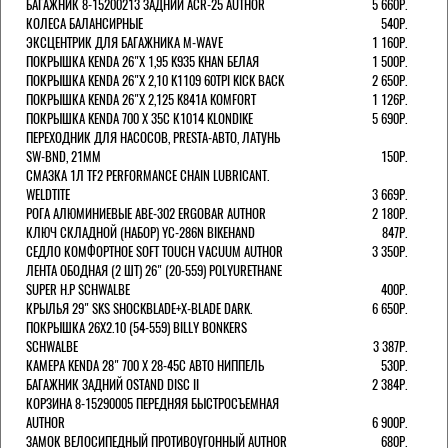
БАГАЖНИК 8-15200213 ЗАДНИЙ ACR-25 AUTHOR
5 660Р.
КОЛЕСА БАЛАНСИРНЫЕ
540Р.
ЭКСЦЕНТРИК ДЛЯ БАГАЖНИКА M-WAVE
1 160Р.
ПОКРЫШКА KENDA 26"Х 1,95 K935 KHAN БЕЛАЯ
1 500Р.
ПОКРЫШКА KENDA 26"Х 2,10 K1109 60TPI KICK BACK
2 650Р.
ПОКРЫШКА KENDA 26"Х 2,125 K841A KOMFORT
1 126Р.
ПОКРЫШКА KENDA 700 Х 35С К1014 KLONDIKE
5 690Р.
ПЕРЕХОДНИК ДЛЯ НАСОСОВ, PRESTA-АВТО, ЛАТУНЬ
SW-BND, 21ММ
150Р.
СМАЗКА 1Л TF2 PERFORMANCE CHAIN LUBRICANT.
WELDTITE
3 669Р.
РОГА АЛЮМИНИЕВЫЕ ABE-302 ERGOBAR AUTHOR
2 180Р.
КЛЮЧ СКЛАДНОЙ (НАБОР) YC-286N BIKEHAND
847Р.
СЕДЛО КОМФОРТНОЕ SOFT TOUCH VACUUM AUTHOR
3 350Р.
ЛЕНТА ОБОДНАЯ (2 ШТ) 26" (20-559) POLYURETHANE
SUPER H.P SCHWALBE
400Р.
КРЫЛЬЯ 29" SKS SHOCKBLADE+X-BLADE DARK.
6 650Р.
ПОКРЫШКА 26X2.10 (54-559) BILLY BONKERS
SCHWALBE
3 387Р.
КАМЕРА KENDA 28" 700 Х 28-45С АВТО НИППЕЛЬ
530Р.
БАГАЖНИК ЗАДНИЙ OSTAND DISC II
2 384Р.
КОРЗИНА 8-15290005 ПЕРЕДНЯЯ БЫСТРОСЪЕМНАЯ
AUTHOR
6 900Р.
ЗАМОК ВЕЛОСИПЕДНЫЙ ПРОТИВОУГОННЫЙ AUTHOR
680Р.