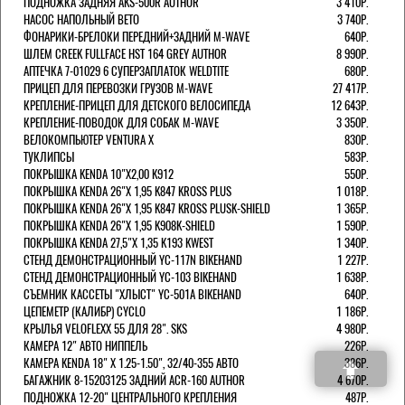
ПОДНОЖКА ЗАДНЯЯ AKS-500R AUTHOR
3 410Р.
НАСОС НАПОЛЬНЫЙ BETO
3 740Р.
ФОНАРИКИ-БРЕЛОКИ ПЕРЕДНИЙ+ЗАДНИЙ M-WAVE
640Р.
ШЛЕМ CREEK FULLFACE HST 164 GREY AUTHOR
8 990Р.
АПТЕЧКА 7-01029 6 СУПЕРЗАПЛАТОК WELDTITE
680Р.
ПРИЦЕП ДЛЯ ПЕРЕВОЗКИ ГРУЗОВ M-WAVE
27 417Р.
КРЕПЛЕНИЕ-ПРИЦЕП ДЛЯ ДЕТСКОГО ВЕЛОСИПЕДА
12 643Р.
КРЕПЛЕНИЕ-ПОВОДОК ДЛЯ СОБАК M-WAVE
3 350Р.
ВЕЛОКОМПЬЮТЕР VENTURA Х
830Р.
ТУКЛИПСЫ
583Р.
ПОКРЫШКА KENDA 10"Х2,00 K912
550Р.
ПОКРЫШКА KENDA 26"Х 1,95 K847 KROSS PLUS
1 018Р.
ПОКРЫШКА KENDA 26"Х 1,95 K847 KROSS PLUSK-SHIELD
1 365Р.
ПОКРЫШКА KENDA 26"Х 1,95 K908K-SHIELD
1 590Р.
ПОКРЫШКА KENDA 27,5"Х 1,35 K193 KWEST
1 340Р.
СТЕНД ДЕМОНСТРАЦИОННЫЙ YC-117N BIKEHAND
1 227Р.
СТЕНД ДЕМОНСТРАЦИОННЫЙ YC-103 BIKEHAND
1 638Р.
СЪЕМНИК КАССЕТЫ "ХЛЫСТ" YC-501A BIKEHAND
640Р.
ЦЕПЕМЕТР (КАЛИБР) CYCLO
1 186Р.
КРЫЛЬЯ VELOFLEXX 55 ДЛЯ 28". SKS
4 980Р.
КАМЕРА 12" АВТО НИППЕЛЬ
226Р.
КАМЕРА KENDA 18" Х 1.25-1.50", 32/40-355 АВТО
386Р.
БАГАЖНИК 8-15203125 ЗАДНИЙ ACR-160 AUTHOR
4 670Р.
ПОДНОЖКА 12-20" ЦЕНТРАЛЬНОГО КРЕПЛЕНИЯ
487Р.