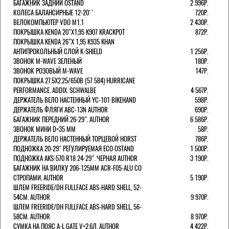
БАГАЖНИК ЗАДНИЙ OSTAND
2 996Р.
КОЛЕСА БАЛАНСИРНЫЕ 12-20''
720Р.
ВЕЛОКОМПЬЮТЕР VDO M1.1
2 430Р.
ПОКРЫШКА KENDA 20"Х1,95 K907 KRACKPOT
872Р.
ПОКРЫШКА KENDA 26"Х 1,95 K935 KHAN
АНТИПРОКОЛЬНЫЙ СЛОЙ K-SHIELD
1 256Р.
ЗВОНОК M-WAVE ЗЕЛЕНЫЙ
180Р.
ЗВОНОК РОЗОВЫЙ M-WAVE
147Р.
ПОКРЫШКА 27.5X2.25/650B (57 584) HURRICANE
PERFORMANCE. ADDIX. SCHWALBE
4 567Р.
ДЕРЖАТЕЛЬ ВЕЛО НАСТЕННЫЙ YC-101 BIKEHAND
598Р.
ДЕРЖАТЕЛЬ ФЛЯГИ ABC-13N AUTHOR
690Р.
БАГАЖНИК ПЕРЕДНИЙ 26-29". AUTHOR
6 586Р.
ЗВОНОК МИНИ D=35 ММ
58Р.
ДЕРЖАТЕЛЬ ВЕЛО НАСТЕННЫЙ ТОРЦЕВОЙ HORST
786Р.
ПОДНОЖКА 20-29" РЕГУЛИРУЕМАЯ ECO OSTAND
1 500Р.
ПОДНОЖКА AKS-570 R18 24-29". ЧЕРНАЯ AUTHOR
3 190Р.
БАГАЖНИК НА ВИЛКУ 206-125ММ ACR-F05-ALU СО
СТРОПАМИ. AUTHOR
5 190Р.
ШЛЕМ FREERIDE/DH FULLFACE ABS-HARD SHELL, 52-
54СМ. AUTHOR
9 970Р.
ШЛЕМ FREERIDE/DH FULLFACE ABS-HARD SHELL, 56-
58СМ. AUTHOR
8 970Р.
СУМКА НА ПОЯС A-L GATE V=2.6Л. AUTHOR
4 422Р.