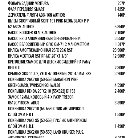
ФОНАРЬ ЗАДНИЙ VENTURA
237Р.
ФАРА ПЕРЕДНЯЯ SMART
1 425Р.
ДЕРЖАТЕЛЬ ФЛЯГИ ABC-16N AUTHOR
740Р.
ШЛЕМ СПОРТИВНЫЙ SKIFF 191 PINK-NEON/BLACK Р-Р
52-58СМ AUTHOR
5 350Р.
НАСОС BOOSTER BLACK AUTHOR
2 109Р.
НАСОС BETO АЛЮМИНИЕВЫЙ ФРЕЗЕРОВАННЫЙ
3 550Р.
НАСОС ВЕЛОСИПЕДНЫЙ GIYO GM-71 С МАНОМЕТРОМ
1 917Р.
ВИЛКА АМОРТИЗАЦИОННАЯ 26"Х 28,6 RST
23 900Р.
ВИЛКА ЖЕСТКАЯ RST RF-M7 28"Х1 1/8"
12 980Р.
КРЕПЛЕНИЕ/ЗАМОК ДЛЯ ДЕТСКИХ СИДЕНИЙ НА РАМУ
BELLELLI
2 300Р.
КРЫЛЬЯ SKS-11002, VELO 47 TREKKING, 28" 47 ММ. SKS
3 200Р.
ПОКРЫШКА 26X2.00 (50-559) MARATHON PERF,
GREENGUARD, TWINSKIN,SCHWALBE
4 590Р.
ПОКРЫШКА KENDA 29"Х2,10 (55X622) K1153
2 400Р.
ЗАМОК 12ММ, КОДОВЫЙ 4-Х РАЗР, TRESOR
6512C/180СМ. ABUS
3 890Р.
ПОКРЫШКА 26X2.10 (54-559) СЛИК АНТИПРОКОЛ.
СЛОЙ 3ММ H.R.T.
1 580Р.
ПОКРЫШКА 26X1.95 (53-559) П/СЛИК АНТИПРОКОЛ.
СЛОЙ 3ММ H.R.T.
1 490Р.
ПОКРЫШКА 26X2.00 (50-559) LAND CRUISER PLUS,
АНТИПРКОЛ, SCHWALBE
4 047Р.