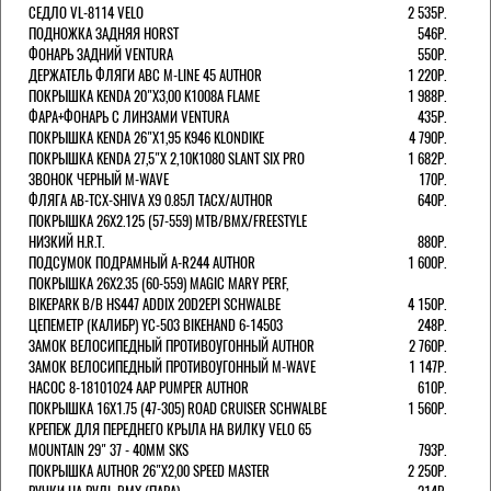
СЕДЛО VL-8114 VELO
2 535Р.
ПОДНОЖКА ЗАДНЯЯ HORST
546Р.
ФОНАРЬ ЗАДНИЙ VENTURA
550Р.
ДЕРЖАТЕЛЬ ФЛЯГИ АВС M-LINE 45 AUTHOR
1 220Р.
ПОКРЫШКА KENDA 20"Х3,00 K1008A FLAME
1 988Р.
ФАРА+ФОНАРЬ С ЛИНЗАМИ VENTURA
435Р.
ПОКРЫШКА KENDA 26"Х1,95 K946 KLONDIKE
4 790Р.
ПОКРЫШКА KENDA 27,5"Х 2,10K1080 SLANT SIX PRO
1 682Р.
ЗВОНОК ЧЕРНЫЙ M-WAVE
170Р.
ФЛЯГА AB-TCX-SHIVA X9 0.85Л TACX/AUTHOR
640Р.
ПОКРЫШКА 26X2.125 (57-559) MTB/BMX/FREESTYLE
НИЗКИЙ H.R.T.
880Р.
ПОДСУМОК ПОДРАМНЫЙ A-R244 AUTHOR
1 600Р.
ПОКРЫШКА 26X2.35 (60-559) MAGIC MARY PERF,
BIKEPARK B/B HS447 ADDIX 20D2EPI SCHWALBE
4 150Р.
ЦЕПЕМЕТР (КАЛИБР) YC-503 BIKEHAND 6-14503
248Р.
ЗАМОК ВЕЛОСИПЕДНЫЙ ПРОТИВОУГОННЫЙ AUTHOR
2 760Р.
ЗАМОК ВЕЛОСИПЕДНЫЙ ПРОТИВОУГОННЫЙ M-WAVE
1 147Р.
НАСОС 8-18101024 AAP PUMPER AUTHOR
610Р.
ПОКРЫШКА 16X1.75 (47-305) ROAD CRUISER SCHWALBE
1 560Р.
КРЕПЕЖ ДЛЯ ПЕРЕДНЕГО КРЫЛА НА ВИЛКУ VELO 65
MOUNTAIN 29" 37 - 40ММ SKS
793Р.
ПОКРЫШКА AUTHOR 26"Х2,00 SPEED MASTER
2 250Р.