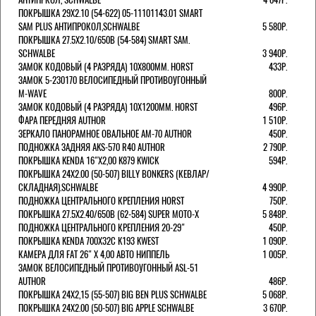
ПОКРЫШКА 29X2.10 (54-622) 05-11101143.01 SMART
SAM PLUS АНТИПРОКОЛ,SCHWALBE
5 580Р.
ПОКРЫШКА 27.5X2.10/650B (54-584) SMART SAM.
SCHWALBE
3 940Р.
ЗАМОК КОДОВЫЙ (4 РАЗРЯДА) 10Х800ММ. HORST
433Р.
ЗАМОК 5-230170 ВЕЛОСИПЕДНЫЙ ПРОТИВОУГОННЫЙ
M-WAVE
800Р.
ЗАМОК КОДОВЫЙ (4 РАЗРЯДА) 10Х1200ММ. HORST
496Р.
ФАРА ПЕРЕДНЯЯ AUTHOR
1 510Р.
ЗЕРКАЛО ПАНОРАМНОЕ ОВАЛЬНОЕ AM-70 AUTHOR
450Р.
ПОДНОЖКА ЗАДНЯЯ AKS-570 R40 AUTHOR
2 790Р.
ПОКРЫШКА KENDA 16"Х2,00 K879 KWICK
594Р.
ПОКРЫШКА 24X2.00 (50-507) BILLY BONKERS (КЕВЛАР/
СКЛАДНАЯ).SCHWALBE
4 990Р.
ПОДНОЖКА ЦЕНТРАЛЬНОГО КРЕПЛЕНИЯ HORST
750Р.
ПОКРЫШКА 27.5X2.40/650B (62-584) SUPER MOTO-X
5 848Р.
ПОДНОЖКА ЦЕНТРАЛЬНОГО КРЕПЛЕНИЯ 20-29"
450Р.
ПОКРЫШКА KENDA 700Х32С K193 KWEST
1 090Р.
КАМЕРА ДЛЯ FAT 26" X 4,00 АВТО НИППЕЛЬ
1 005Р.
ЗАМОК ВЕЛОСИПЕДНЫЙ ПРОТИВОУГОННЫЙ ASL-51
AUTHOR
486Р.
ПОКРЫШКА 24X2,15 (55-507) BIG BEN PLUS SCHWALBE
5 068Р.
ПОКРЫШКА 24X2.00 (50-507) BIG APPLE SCHWALBE
3 670Р.