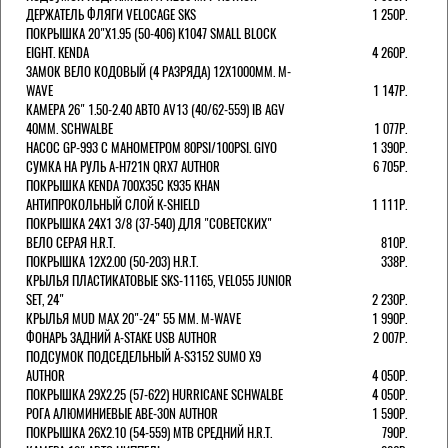
ДЕРЖАТЕЛЬ ФЛЯГИ VELOCAGE SKS
1 250Р.
ПОКРЫШКА 20"Х1.95 (50-406) K1047 SMALL BLOCK
EIGHT. KENDA
4 260Р.
ЗАМОК ВЕЛО КОДОВЫЙ (4 РАЗРЯДА) 12Х1000ММ. M-
WAVE
1 147Р.
КАМЕРА 26" 1.50-2.40 АВТО AV13 (40/62-559) IB AGV
40MM. SCHWALBE
1 077Р.
НАСОС GP-993 С МАНОМЕТРОМ 80PSI/100PSI. GIYO
1 390Р.
СУМКА НА РУЛЬ A-H721N QRX7 AUTHOR
6 705Р.
ПОКРЫШКА KENDA 700Х35С K935 KHAN
АНТИПРОКОЛЬНЫЙ СЛОЙ K-SHIELD
1 111Р.
ПОКРЫШКА 24X1 3/8 (37-540) ДЛЯ "СОВЕТСКИХ"
ВЕЛО СЕРАЯ H.R.T.
810Р.
ПОКРЫШКА 12X2.00 (50-203) H.R.T.
338Р.
КРЫЛЬЯ ПЛАСТИКАТОВЫЕ SKS-11165, VELO55 JUNIOR
SET, 24"
2 230Р.
КРЫЛЬЯ MUD MAX 20"-24" 55 ММ. M-WAVE
1 990Р.
ФОНАРЬ ЗАДНИЙ A-STAKE USB AUTHOR
2 007Р.
ПОДСУМОК ПОДСЕДЕЛЬНЫЙ A-S3152 SUMO X9
AUTHOR
4 050Р.
ПОКРЫШКА 29X2.25 (57-622) HURRICANE SCHWALBE
4 050Р.
РОГА АЛЮМИНИЕВЫЕ ABE-30N AUTHOR
1 590Р.
ПОКРЫШКА 26X2.10 (54-559) MTB СРЕДНИЙ H.R.T.
790Р.