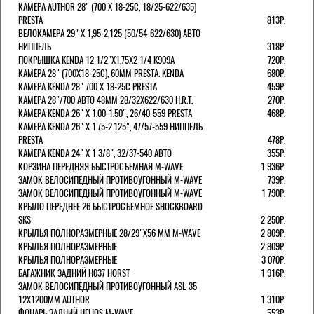
КАМЕРА AUTHOR 28" (700 Х 18-25С, 18/25-622/635)
PRESTA
813Р.
ВЕЛОКАМЕРА 29" X 1,95-2,125 (50/54-622/630) АВТО
НИППЕЛЬ
318Р.
ПОКРЫШКА KENDA 12 1/2"Х1,75X2 1/4 K909A
720Р.
КАМЕРА 28" (700Х18-25С), 60ММ PRESTA. KENDA
680Р.
КАМЕРА KENDA 28" 700 Х 18-25С PRESTA
459Р.
КАМЕРА 28"/700 АВТО 48ММ 28/32Х622/630 H.R.T.
270Р.
КАМЕРА KENDA 26" Х 1,00-1,50", 26/40-559 PRESTA
468Р.
КАМЕРА KENDA 26" Х 1.75-2.125", 47/57-559 НИППЕЛЬ
PRESTA
478Р.
КАМЕРА KENDA 24" Х 1 3/8", 32/37-540 АВТО
355Р.
КОРЗИНА ПЕРЕДНЯЯ БЫСТРОСЪЕМНАЯ M-WAVE
1 936Р.
ЗАМОК ВЕЛОСИПЕДНЫЙ ПРОТИВОУГОННЫЙ M-WAVE
739Р.
ЗАМОК ВЕЛОСИПЕДНЫЙ ПРОТИВОУГОННЫЙ M-WAVE
1 790Р.
КРЫЛО ПЕРЕДНЕЕ 26 БЫСТРОСЪЕМНОЕ SHOCKBOARD
SKS
2 250Р.
КРЫЛЬЯ ПОЛНОРАЗМЕРНЫЕ 28/29"Х56 ММ M-WAVE
2 809Р.
КРЫЛЬЯ ПОЛНОРАЗМЕРНЫЕ
2 809Р.
КРЫЛЬЯ ПОЛНОРАЗМЕРНЫЕ
3 070Р.
БАГАЖНИК ЗАДНИЙ H037 HORST
1 916Р.
ЗАМОК ВЕЛОСИПЕДНЫЙ ПРОТИВОУГОННЫЙ ASL-35
12Х1200ММ AUTHOR
1 310Р.
ФОНАРЬ ЗАДНИЙ HELIOS M-WAVE
553Р.