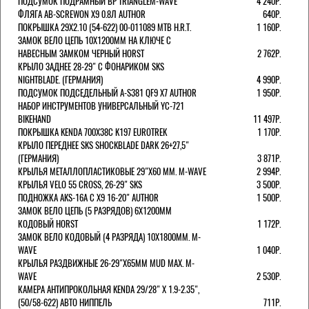
ПОДСУМОК ПОДРАМНЫЙ BP TRIANGLEM-WAVE
4 240Р.
ФЛЯГА AB-SCREWON X9 0.8Л AUTHOR
640Р.
ПОКРЫШКА 29X2.10 (54-622) 00-011089 MTB H.R.T.
1 160Р.
ЗАМОК ВЕЛО ЦЕПЬ 10Х1200ММ НА КЛЮЧЕ С
НАВЕСНЫМ ЗАМКОМ ЧЕРНЫЙ HORST
2 762Р.
КРЫЛО ЗАДНЕЕ 28-29" С ФОНАРИКОМ SKS
NIGHTBLADE. (ГЕРМАНИЯ)
4 990Р.
ПОДСУМОК ПОДСЕДЕЛЬНЫЙ A-S381 QF9 X7 AUTHOR
1 950Р.
НАБОР ИНСТРУМЕНТОВ УНИВЕРСАЛЬНЫЙ YC-721
BIKEHAND
11 497Р.
ПОКРЫШКА KENDA 700Х38С K197 EUROTREK
1 170Р.
КРЫЛО ПЕРЕДНЕЕ SKS SHOCKBLADE DARK 26+27,5"
(ГЕРМАНИЯ)
3 871Р.
КРЫЛЬЯ МЕТАЛЛОПЛАСТИКОВЫЕ 29"Х60 ММ. M-WAVE
2 994Р.
КРЫЛЬЯ VELO 55 CROSS, 26-29" SKS
3 500Р.
ПОДНОЖКА AKS-16A C X9 16-20" AUTHOR
1 500Р.
ЗАМОК ВЕЛО ЦЕПЬ (5 РАЗРЯДОВ) 6Х1200ММ
КОДОВЫЙ HORST
1 172Р.
ЗАМОК ВЕЛО КОДОВЫЙ (4 РАЗРЯДА) 10Х1800ММ. M-
WAVE
1 040Р.
КРЫЛЬЯ РАЗДВИЖНЫЕ 26-29"Х65ММ MUD MAX. M-
WAVE
2 530Р.
КАМЕРА АНТИПРОКОЛЬНАЯ KENDA 29/28" Х 1.9-2.35",
(50/58-622) АВТО НИППЕЛЬ
711Р.