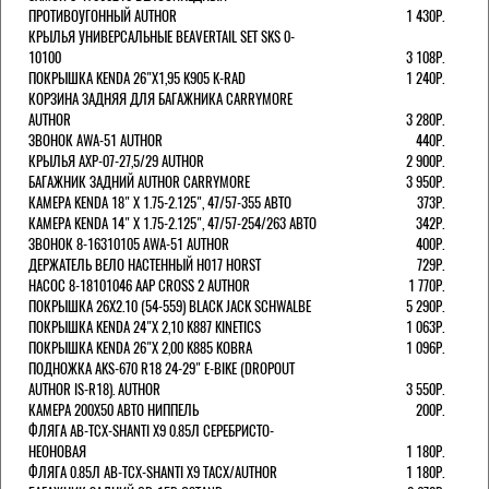
ПРОТИВОУГОННЫЙ AUTHOR
1 430Р.
КРЫЛЬЯ УНИВЕРСАЛЬНЫЕ BEAVERTAIL SET SKS 0-
10100
3 108Р.
ПОКРЫШКА KENDA 26"Х1,95 K905 K-RAD
1 240Р.
КОРЗИНА ЗАДНЯЯ ДЛЯ БАГАЖНИКА CARRYMORE
AUTHOR
3 280Р.
ЗВОНОК AWA-51 AUTHOR
440Р.
КРЫЛЬЯ AXP-07-27,5/29 AUTHOR
2 900Р.
БАГАЖНИК ЗАДНИЙ AUTHOR CARRYMORE
3 950Р.
КАМЕРА KENDA 18" Х 1.75-2.125", 47/57-355 АВТО
373Р.
КАМЕРА KENDA 14" Х 1.75-2.125", 47/57-254/263 АВТО
342Р.
ЗВОНОК 8-16310105 AWA-51 AUTHOR
400Р.
ДЕРЖАТЕЛЬ ВЕЛО НАСТЕННЫЙ H017 HORST
729Р.
НАСОС 8-18101046 AAP CROSS 2 AUTHOR
1 770Р.
ПОКРЫШКА 26X2.10 (54-559) BLACK JACK SCHWALBE
5 290Р.
ПОКРЫШКА KENDA 24"Х 2,10 K887 KINETICS
1 063Р.
ПОКРЫШКА KENDA 26"Х 2,00 K885 KOBRA
1 096Р.
ПОДНОЖКА AKS-670 R18 24-29" E-BIKE (DROPOUT
AUTHOR IS-R18). AUTHOR
3 550Р.
КАМЕРА 200Х50 АВТО НИППЕЛЬ
200Р.
ФЛЯГА AB-TCX-SHANTI X9 0.85Л СЕРЕБРИСТО-
НЕОНОВАЯ
1 180Р.
ФЛЯГА 0.85Л AB-TCX-SHANTI X9 TACX/AUTHOR
1 180Р.