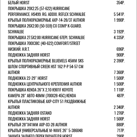
БЕЛЫЙ HORST
354Р.
ПОКРЫШКА 29X2.25 (57-622) HURRICANE
PERFORMANCE. HS499. RG. ADDIX. REFLEX SCHWALBE
5 541Р.
КРЫЛЬЯ ПОЛНОРАЗМЕРНЫЕ AXP-14-28/37 AUTHOR
1 990Р.
ПОКРЫШКА 26X2.00 (50-559) CX COMP K-GUARD.
SCHWALBE
3 192Р.
ПОКРЫШКА 27.5X2.00 HURRICANE 67EPI. SCHWALBE
4 335Р.
ПОКРЫШКА 700X38С (40-622) COMFORT/STREET
НИЗКИЙ. H.R.T.
696Р.
ПОДНОЖКА ЗАДНЯЯ HORST
900Р.
КРЫЛЬЯ ПОЛНОРАЗМЕРНЫЕ BLUEMELS 45MM SKS
2 390Р.
ШЛЕМ СПОРТИВНЫЙ CREEK HST 162 Р-Р 54-57 СМ
AUTHOR
7 360Р.
ПОДНОЖКА 22-29" HORST
1 500Р.
ПОДНОЖКА ЦЕНТРАЛЬНОГО КРЕПЛЕНИЯ AUTHOR
1 500Р.
ПОКРЫШКА KENDA 26"Х 2,10 K901F KOYOTE
1 118Р.
КАМЕРА 28" АВТО 48ММ (700Х28-45С) KENDA
487Р.
КРЫЛЬЯ ПЛАСТИКОВЫЕ AXP-CITY 51 РАЗДВИЖНЫЕ
AUTHOR
2 340Р.
ПОДНОЖКА ЗАДНЯЯ OSTAND
1 276Р.
ПОДНОЖКА ЗАДНЯЯ HORST
1 500Р.
КРЫЛЬЯ 28"Х41ММ AXP-03-28 AUTHOR
880Р.
КРЫЛЬЯ УНИВЕРСАЛЬНЫЕ M-WAVE 26" 5-386048
717Р.
ЗАЩИТА ЗАДНЕГО ПЕРЕКЛЮЧАТЕЛЯ HORST
390Р.