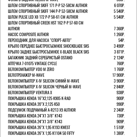
ШЛЕМ СПОРТИВНЫЙ SKIFF 171 Р-Р 52-58СМ AUTHOR
6 070Р.
ШЛЕМ СПОРТИВНЫЙ SKIFF 144 Р-Р 52-58СМ AUTHOR
5 540Р.
ШЛЕМ PULSE LED X8 172 Р-Р 58-61 СМ AUTHOR
5 540Р.
ШЛЕМ СПОРТИВНЫЙ CREEK HST 162 Р-Р 57-60 СМ
AUTHOR
7 360Р.
НАСОС COMPOSITE AUTHOR
1 260Р.
ПЕРЕХОДНИК ДЛЯ НАСОСА "СПОРТ-АВТО"
54Р.
КРЫЛО ПЕРЕДНЕЕ БЫСТРОСЪЕМНОЕ SHOCKBLADE SKS
3 490Р.
КРЫЛО ЗАДНЕЕ БЫСТРОСЪЕМНОЕ X-BLADE BLACK SKS
3 871Р.
БАГАЖНИК ЗАДНИЙ СЕРЕБРИСТЫЙ OSTAND
2 124Р.
АПТЕЧКА 7-01075 VINTAGE CYCLE
760Р.
ВЕЛОКОМПЬЮТЕР VDO M ZERO
1 760Р.
ВЕЛОТРЕНАЖЕР M-WAVE
17 900Р.
ВЕЛОКОМПЬЮТЕР X-IV SILICON СИНИЙ M-WAVE
3 900Р.
ВЕЛОКОМПЬЮТЕР X-IV SILICON ЧЕРНЫЙ M-WAVE
2 840Р.
ВЕЛОКОМПЬЮТЕР VENTURA Х
938Р.
ПОКРЫШКА KENDA 16"Х2,125 K905 K-RAD
900Р.
ПОКРЫШКА KENDA 20"Х 2,125 K50
990Р.
ПОДСУМОК ПОДРАМНЫЙ A-R213 X9 AUTHOR
2 340Р.
ПОКРЫШКА KENDA 24"Х1 3/8" K143
730Р.
ПОКРЫШКА KENDA 24"Х1 3/8" K143
909Р.
ПОКРЫШКА KENDA 26"Х 1,95 K193 KWEST
1 510Р.
ПОКРЫШКА KENDA 26"Х 1,95 K1104 50 FIFTY
1 380Р.