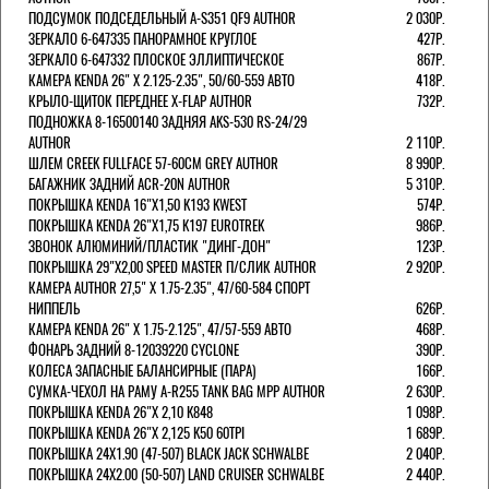
ПОДСУМОК ПОДСЕДЕЛЬНЫЙ A-S351 QF9 AUTHOR
2 030Р.
ЗЕРКАЛО 6-647335 ПАНОРАМНОЕ КРУГЛОЕ
427Р.
ЗЕРКАЛО 6-647332 ПЛОСКОЕ ЭЛЛИПТИЧЕСКОЕ
867Р.
КАМЕРА KENDA 26" Х 2.125-2.35", 50/60-559 АВТО
418Р.
КРЫЛО-ЩИТОК ПЕРЕДНЕЕ X-FLAP AUTHOR
732Р.
ПОДНОЖКА 8-16500140 ЗАДНЯЯ AKS-530 RS-24/29
AUTHOR
2 110Р.
ШЛЕМ CREEK FULLFACE 57-60СМ GREY AUTHOR
8 990Р.
БАГАЖНИК ЗАДНИЙ ACR-20N AUTHOR
5 310Р.
ПОКРЫШКА KENDA 16"Х1,50 K193 KWEST
574Р.
ПОКРЫШКА KENDA 26"Х1,75 K197 EUROTREK
986Р.
ЗВОНОК АЛЮМИНИЙ/ПЛАСТИК "ДИНГ-ДОН"
123Р.
ПОКРЫШКА 29"Х2,00 SPEED MASTER П/СЛИК AUTHOR
2 920Р.
КАМЕРА AUTHOR 27,5" Х 1.75-2.35", 47/60-584 СПОРТ
НИППЕЛЬ
626Р.
КАМЕРА KENDA 26" Х 1.75-2.125", 47/57-559 АВТО
468Р.
ФОНАРЬ ЗАДНИЙ 8-12039220 CYCLONE
390Р.
КОЛЕСА ЗАПАСНЫЕ БАЛАНСИРНЫЕ (ПАРА)
166Р.
CУМКА-ЧЕХОЛ НА РАМУ A-R255 TANK BAG MPP AUTHOR
2 630Р.
ПОКРЫШКА KENDA 26"Х 2,10 K848
1 098Р.
ПОКРЫШКА KENDA 26"Х 2,125 K50 60TPI
1 689Р.
ПОКРЫШКА 24X1.90 (47-507) BLACK JACK SCHWALBE
2 040Р.
ПОКРЫШКА 24X2.00 (50-507) LAND CRUISER SCHWALBE
2 440Р.