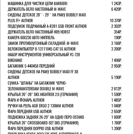
МАШИНКА ДЛЯ ЧИСТКИ ЦЕПИ BARBIERI
1 243Р.
ДЕРЖАТЕЛЬ ВЕЛО НАСТЕННЫЙ M-WAVE
6 420Р.
СИДЕНЬЕ ДЕТСКОЕ 28''- 29'' НА РАМУ BUBBLY MAXI
PLUS FF+ AUTHOR
10 370Р.
ПОДСУМОК ПОДРАМНЫЙ A-R281 GSB FRONT AUTHOR
2 302Р.
ДЕРЖАТЕЛЬ ВЕЛО НАСТЕННЫЙ H09 HORST
354Р.
КАМЕРА 60X230 АВТО НИППЕЛЬ
190Р.
ЗАМОК ПРОТИВОУГОННЫЙ СКЛАДНОЙ. M-WAVE
3 166Р.
ВЕЛОКОМПЬЮТЕР 8-13111045 CAT 5S AUTHOR
3 200Р.
НАБОР ИНСТРУМЕНТОВ УНИВЕРСАЛЬНЫЙ YC-728
BIKEHAND
7 496Р.
БАГАЖНИК 5-440458 ПЕРЕДНИЙ
2 950Р.
СИДЕНЬЕ ДЕТСКОЕ НА РАМУ BUBBLY MAXI FF X8
AUTHOR
5 190Р.
СУМКА-"ШТАНЫ" НА БАГАЖНИК ЧЕРНО-
ЗЕЛЕНАЯAMSTERDAM DOUBLE M-WAVE
2 812Р.
КРЫЛЬЯ 26"-28" SKS HIGHTREK 2.0 (ГЕРМАНИЯ)
1 590Р.
ФАРА И ФОНАРЬ AUTHOR
1 485Р.
РУЧКИ НА РУЛЬ AGR ERGO 2 130ММ AUTHOR
1 040Р.
ФАРА ПЕРЕДНЯЯ USB AUTHOR
2 650Р.
ПОДНОЖКА ЗАДНЯЯ 26-29" НА ОДНО ПЕРО OSTAND
1 600Р.
КРЫЛЬЯ 26" CROSSBOARD-SET SKS (ГЕРМАНИЯ)
1 780Р.
ФАРА ПЕРЕДНЯЯ DOPPIO USB AUTHOR
1 390Р.