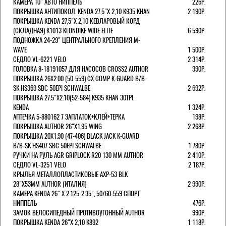
КАМЕРА 10" АВТО НИППЕЛЬ
226Р.
ПОКРЫШКА АНТИПОКОЛ. KENDA 27,5"Х 2,10 K935 KHAN
2 190Р.
ПОКРЫШКА KENDA 27,5"Х 2,10 КЕВЛАРОВЫЙ КОРД
(СКЛАДНАЯ) K1013 KLONDIKE WIDE ELITE
6 590Р.
ПОДНОЖКА 24-29" ЦЕНТРАЛЬНОГО КРЕПЛЕНИЯ M-
WAVE
1 500Р.
СЕДЛО VL-6221 VELO
2 314Р.
ГОЛОВКА 8-18191057 ДЛЯ НАСОСОВ CROSS2 AUTHOR
390Р.
ПОКРЫШКА 26X2.00 (50-559) CX COMP K-GUARD B/B-
SK HS369 SBC 50EPI SCHWALBE
2 692Р.
ПОКРЫШКА 27.5"Х2.10(52-584) K935 KHAN 30TPI.
KENDA
1 324Р.
АПТЕЧКА 5-880162 7 ЗАПЛАТОК+КЛЕЙ+ТЕРКА
198Р.
ПОКРЫШКА AUTHOR 26"Х1,95 WING
2 268Р.
ПОКРЫШКА 20X1.90 (47-406) BLACK JACK K-GUARD
B/B-SK HS407 SBC 50EPI SCHWALBE
1 780Р.
РУЧКИ НА РУЛЬ AGR GRIPLOCK R20 130 ММ AUTHOR
2 410Р.
СЕДЛО VL-3251 VELO
2 187Р.
КРЫЛЬЯ МЕТАЛЛОПЛАСТИКОВЫЕ AXP-53 BLK
28"Х53ММ AUTHOR (ИТАЛИЯ)
2 990Р.
КАМЕРА KENDA 26" Х 2.125-2.35", 50/60-559 СПОРТ
НИППЕЛЬ
476Р.
ЗАМОК ВЕЛОСИПЕДНЫЙ ПРОТИВОУГОННЫЙ AUTHOR
990Р.
ПОКРЫШКА KENDA 26"Х 2,10 K892
1 118Р.