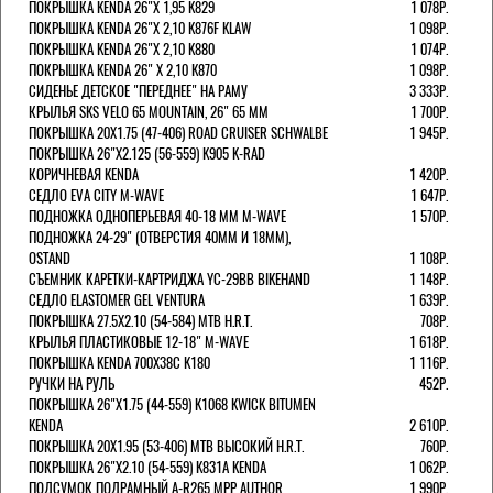
ПОКРЫШКА KENDA 26"Х 1,95 K829
1 078Р.
ПОКРЫШКА KENDA 26"Х 2,10 K876F KLAW
1 098Р.
ПОКРЫШКА KENDA 26"Х 2,10 K880
1 074Р.
ПОКРЫШКА KENDA 26" Х 2,10 K870
1 098Р.
СИДЕНЬЕ ДЕТСКОЕ "ПЕРЕДНЕЕ" НА РАМУ
3 333Р.
КРЫЛЬЯ SKS VELO 65 MOUNTAIN, 26" 65 ММ
1 700Р.
ПОКРЫШКА 20X1.75 (47-406) ROAD CRUISER SCHWALBE
1 945Р.
ПОКРЫШКА 26"Х2.125 (56-559) K905 K-RAD
КОРИЧНЕВАЯ KENDA
1 420Р.
СЕДЛО EVA CITY M-WAVE
1 647Р.
ПОДНОЖКА ОДНОПЕРЬЕВАЯ 40-18 ММ M-WAVE
1 570Р.
ПОДНОЖКА 24-29" (ОТВЕРСТИЯ 40ММ И 18ММ),
OSTAND
1 108Р.
СЪЕМНИК КАРЕТКИ-КАРТРИДЖА YC-29BB BIKEHAND
1 148Р.
СЕДЛО ELASTOMER GEL VENTURA
1 639Р.
ПОКРЫШКА 27.5X2.10 (54-584) MTB H.R.T.
708Р.
КРЫЛЬЯ ПЛАСТИКОВЫЕ 12-18" M-WAVE
1 618Р.
ПОКРЫШКА KENDA 700Х38С K180
1 116Р.
РУЧКИ НА РУЛЬ
452Р.
ПОКРЫШКА 26"Х1.75 (44-559) K1068 KWICK BITUMEN
KENDA
2 610Р.
ПОКРЫШКА 20X1.95 (53-406) MTB ВЫСОКИЙ H.R.T.
760Р.
ПОКРЫШКА 26"Х2.10 (54-559) K831A KENDA
1 062Р.
ПОДСУМОК ПОДРАМНЫЙ A-R265 MPP AUTHOR
1 990Р.