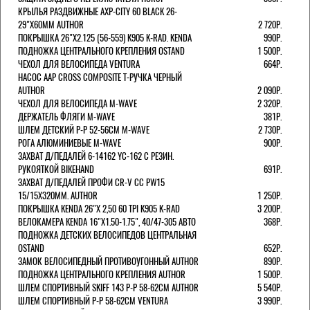
КРЫЛЬЯ РАЗДВИЖНЫЕ AXP-CITY 60 BLACK 26-
29"Х60ММ AUTHOR
2 720Р.
ПОКРЫШКА 26"Х2.125 (56-559) K905 K-RAD. KENDA
990Р.
ПОДНОЖКА ЦЕНТРАЛЬНОГО КРЕПЛЕНИЯ OSTAND
1 500Р.
ЧЕХОЛ ДЛЯ ВЕЛОСИПЕДА VENTURA
664Р.
НАСОС AAP CROSS COMPOSITE Т-РУЧКА ЧЕРНЫЙ
AUTHOR
2 090Р.
ЧЕХОЛ ДЛЯ ВЕЛОСИПЕДА M-WAVE
2 320Р.
ДЕРЖАТЕЛЬ ФЛЯГИ M-WAVE
381Р.
ШЛЕМ ДЕТСКИЙ Р-Р 52-56СМ M-WAVE
2 730Р.
РОГА АЛЮМИНИЕВЫЕ M-WAVE
900Р.
ЗАХВАТ Д/ПЕДАЛЕЙ 6-14162 YC-162 С РЕЗИН.
РУКОЯТКОЙ BIKEHAND
691Р.
ЗАХВАТ Д/ПЕДАЛЕЙ ПРОФИ CR-V CC PW15
15/15X320ММ. AUTHOR
1 250Р.
ПОКРЫШКА KENDA 26"Х 2,50 60 TPI K905 K-RAD
3 200Р.
ВЕЛОКАМЕРА KENDA 16"Х1.50-1.75", 40/47-305 АВТО
368Р.
ПОДНОЖКА ДЕТСКИХ ВЕЛОСИПЕДОВ ЦЕНТРАЛЬНАЯ
OSTAND
652Р.
ЗАМОК ВЕЛОСИПЕДНЫЙ ПРОТИВОУГОННЫЙ AUTHOR
890Р.
ПОДНОЖКА ЦЕНТРАЛЬНОГО КРЕПЛЕНИЯ AUTHOR
1 500Р.
ШЛЕМ СПОРТИВНЫЙ SKIFF 143 Р-Р 58-62СМ AUTHOR
5 540Р.
ШЛЕМ СПОРТИВНЫЙ Р-Р 58-62СМ VENTURA
3 990Р.