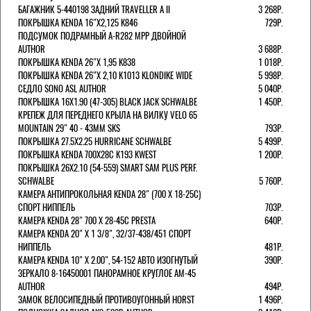
БАГАЖНИК 5-440198 ЗАДНИЙ TRAVELLER A II
3 268Р.
ПОКРЫШКА KENDA 16"Х2,125 K846
729Р.
ПОДСУМОК ПОДРАМНЫЙ A-R282 MPP ДВОЙНОЙ
AUTHOR
3 688Р.
ПОКРЫШКА KENDA 26"Х 1,95 K838
1 018Р.
ПОКРЫШКА KENDA 26"Х 2,10 K1013 KLONDIKE WIDE
5 998Р.
СЕДЛО SONO ASL AUTHOR
5 040Р.
ПОКРЫШКА 16X1.90 (47-305) BLACK JACK SCHWALBE
1 450Р.
КРЕПЕЖ ДЛЯ ПЕРЕДНЕГО КРЫЛА НА ВИЛКУ VELO 65
MOUNTAIN 29" 40 - 43ММ SKS
793Р.
ПОКРЫШКА 27.5X2.25 HURRICANE SCHWALBE
5 499Р.
ПОКРЫШКА KENDA 700Х28С K193 KWEST
1 200Р.
ПОКРЫШКА 26X2.10 (54-559) SMART SAM PLUS PERF.
SCHWALBE
5 760Р.
КАМЕРА АНТИПРОКОЛЬНАЯ KENDA 28" (700 Х 18-25C)
СПОРТ НИППЕЛЬ
703Р.
КАМЕРА KENDA 28" 700 Х 28-45С PRESTA
640Р.
КАМЕРА KENDA 20" Х 1 3/8", 32/37-438/451 СПОРТ
НИППЕЛЬ
481Р.
КАМЕРА KENDA 10" Х 2.00", 54-152 АВТО ИЗОГНУТЫЙ
390Р.
ЗЕРКАЛО 8-16450001 ПАНОРАМНОЕ КРУГЛОЕ AM-45
AUTHOR
494Р.
ЗАМОК ВЕЛОСИПЕДНЫЙ ПРОТИВОУГОННЫЙ HORST
1 496Р.