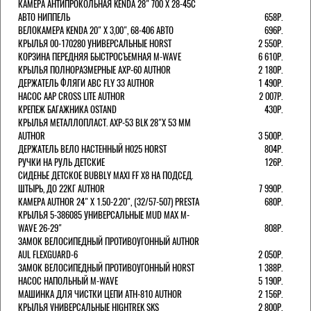
КАМЕРА АНТИПРОКОЛЬНАЯ KENDA 28" 700 Х 28-45C
АВТО НИППЕЛЬ
658Р.
ВЕЛОКАМЕРА KENDA 20" Х 3,00", 68-406 АВТО
696Р.
КРЫЛЬЯ 00-170280 УНИВЕРСАЛЬНЫЕ HORST
2 550Р.
КОРЗИНА ПЕРЕДНЯЯ БЫСТРОСЪЕМНАЯ M-WAVE
6 610Р.
КРЫЛЬЯ ПОЛНОРАЗМЕРНЫЕ AXP-60 AUTHOR
2 180Р.
ДЕРЖАТЕЛЬ ФЛЯГИ АВС FLY 33 AUTHOR
1 490Р.
НАСОС AAP CROSS LITE AUTHOR
2 007Р.
КРЕПЕЖ БАГАЖНИКА OSTAND
430Р.
КРЫЛЬЯ МЕТАЛЛОПЛАСТ. AXP-53 BLK 28"Х 53 ММ
AUTHOR
3 500Р.
ДЕРЖАТЕЛЬ ВЕЛО НАСТЕННЫЙ H025 HORST
804Р.
РУЧКИ НА РУЛЬ ДЕТСКИЕ
126Р.
СИДЕНЬЕ ДЕТСКОЕ BUBBLY MAXI FF X8 НА ПОДСЕД.
ШТЫРЬ, ДО 22КГ AUTHOR
7 990Р.
КАМЕРА AUTHOR 24" Х 1.50-2.20", (32/57-507) PRESTA
680Р.
КРЫЛЬЯ 5-386085 УНИВЕРСАЛЬНЫЕ MUD MAX M-
WAVE 26-29"
808Р.
ЗАМОК ВЕЛОСИПЕДНЫЙ ПРОТИВОУГОННЫЙ AUTHOR
AUL FLEXGUARD-6
2 050Р.
ЗАМОК ВЕЛОСИПЕДНЫЙ ПРОТИВОУГОННЫЙ HORST
1 388Р.
НАСОС НАПОЛЬНЫЙ M-WAVE
5 190Р.
МАШИНКА ДЛЯ ЧИСТКИ ЦЕПИ ATH-810 AUTHOR
2 156Р.
КРЫЛЬЯ УНИВЕРСАЛЬНЫЕ HIGHTREK SKS
2 800Р.