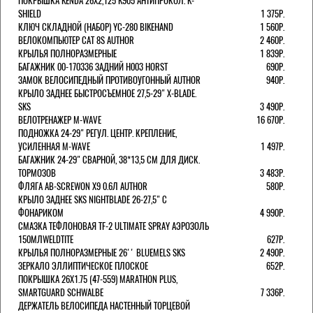
ПОКРЫШКА KENDA 26Х2,125 K905 АНТИПРОКОЛ. K-
SHIELD
1 375Р.
КЛЮЧ СКЛАДНОЙ (НАБОР) YC-280 BIKEHAND
1 560Р.
ВЕЛОКОМПЬЮТЕР CAT 8S AUTHOR
2 460Р.
КРЫЛЬЯ ПОЛНОРАЗМЕРНЫЕ
1 839Р.
БАГАЖНИК 00-170336 ЗАДНИЙ H003 HORST
690Р.
ЗАМОК ВЕЛОСИПЕДНЫЙ ПРОТИВОУГОННЫЙ AUTHOR
940Р.
КРЫЛО ЗАДНЕЕ БЫСТРОСЪЕМНОЕ 27,5-29" X-BLADE.
SKS
3 490Р.
ВЕЛОТРЕНАЖЕР M-WAVE
16 670Р.
ПОДНОЖКА 24-29" РЕГУЛ. ЦЕНТР. КРЕПЛЕНИЕ,
УСИЛЕННАЯ M-WAVE
1 497Р.
БАГАЖНИК 24-29" СВАРНОЙ, 38*13,5 СМ ДЛЯ ДИСК.
ТОРМОЗОВ
3 483Р.
ФЛЯГА AB-SCREWON X9 0.6Л AUTHOR
580Р.
КРЫЛО ЗАДНЕЕ SKS NIGHTBLADE 26-27,5" С
ФОНАРИКОМ
4 990Р.
СМАЗКА ТЕФЛОНОВАЯ TF-2 ULTIMATE SPRAY АЭРОЗОЛЬ
150МЛWELDTITE
627Р.
КРЫЛЬЯ ПОЛНОРАЗМЕРНЫЕ 26'' BLUEMELS SKS
2 490Р.
ЗЕРКАЛО ЭЛЛИПТИЧЕСКОЕ ПЛОСКОЕ
652Р.
ПОКРЫШКА 26X1.75 (47-559) MARATHON PLUS,
SMARTGUARD SCHWALBE
7 336Р.
ДЕРЖАТЕЛЬ ВЕЛОCИПЕДА НАСТЕННЫЙ ТОРЦЕВОЙ