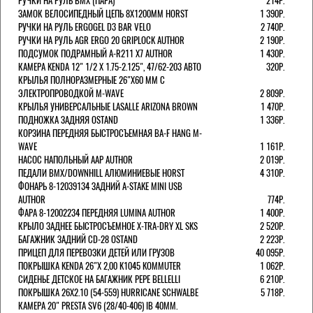
РУЧКИ НА РУЛЬ BMX (ПАРА)
214Р.
ЗАМОК ВЕЛОCИПЕДНЫЙ ЦЕПЬ 8Х1200ММ HORST
1 390Р.
РУЧКИ НА РУЛЬ ERGOGEL D3 BAR VELO
2 740Р.
РУЧКИ НА РУЛЬ AGR ERGO 20 GRIPLOCK AUTHOR
2 190Р.
ПОДСУМОК ПОДРАМНЫЙ A-R211 X7 AUTHOR
1 430Р.
КАМЕРА KENDA 12" 1/2 Х 1.75-2.125", 47/62-203 АВТО
320Р.
КРЫЛЬЯ ПОЛНОРАЗМЕРНЫЕ 26"Х60 ММ С
ЭЛЕКТРОПРОВОДКОЙ M-WAVE
2 809Р.
КРЫЛЬЯ УНИВЕРСАЛЬНЫЕ LASALLE ARIZONA BROWN
1 470Р.
ПОДНОЖКА ЗАДНЯЯ OSTAND
1 336Р.
КОРЗИНА ПЕРЕДНЯЯ БЫСТРОСЪЕМНАЯ BA-F HANG M-
WAVE
1 161Р.
НАСОС НАПОЛЬНЫЙ AAP AUTHOR
2 019Р.
ПЕДАЛИ BMX/DOWNHILL АЛЮМИНИЕВЫЕ HORST
4 310Р.
ФОНАРЬ 8-12039134 ЗАДНИЙ A-STAKE MINI USB
AUTHOR
774Р.
ФАРА 8-12002234 ПЕРЕДНЯЯ LUMINA AUTHOR
1 400Р.
КРЫЛО ЗАДНЕЕ БЫСТРОСЪЕМНОЕ X-TRA-DRY XL SKS
2 520Р.
БАГАЖНИК ЗАДНИЙ CD-28 OSTAND
2 223Р.
ПРИЦЕП ДЛЯ ПЕРЕВОЗКИ ДЕТЕЙ ИЛИ ГРУЗОВ
40 095Р.
ПОКРЫШКА KENDA 26"Х 2,00 K1045 KOMMUTER
1 062Р.
СИДЕНЬЕ ДЕТСКОЕ НА БАГАЖНИК PEPE BELLELLI
6 210Р.
ПОКРЫШКА 26X2.10 (54-559) HURRICANE SCHWALBE
5 718Р.
КАМЕРА 20" PRESTA SV6 (28/40-406) IB 40MM.