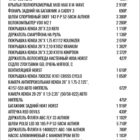
КРЫЛЬЯ ПОЛНОРАЗМЕРНЫЕ MUD MAX II M-WAVE
2 910Р.
ФОНАРЬ ЗАДНИЙ НА БАГАЖНИК A CADDY 3
690Р.
ШЛЕМ СПОРТИВНЫЙ SKIFF 143 Р-Р 52-58СМ AUTHOR
3 380Р.
ВЕЛОКОМПЬЮТЕР VDO M2.1
2 200Р.
ПОКРЫШКА KENDA 20"Х 2,0 K870
1 110Р.
ДЕРЖАТЕЛЬ СМАРТФОНА НА РУЛЬ
1 136Р.
ПОКРЫШКА KENDA 26"Х 1,75 K1112 KOLONIZER
2 076Р.
ПОКРЫШКА KENDA 26"Х 2,10 K1052 KRANIUM
1 382Р.
ПОКРЫШКА KENDA 26"Х 2,30 K1016 KINIPTION
2 372Р.
ДЕРЖАТЕЛЬ ВЕЛОСИПЕДА НАСТЕННЫЙ H09A HORST
427Р.
СЕДЛО 270Х158ММ GEL ОЧЕНЬ МЯГКОЕ. С
ВЕНТИЛЯЦИЕЙ HORST
1 610Р.
ПОКРЫШКА KENDA 700Х35С K161 CROSS CYCLO
1 050Р.
КАМЕРА АНТИПРОКОЛЬНАЯ KENDA 26" Х 1.75-2.125",
47/57-559 АВТО НИППЕЛЬ
672Р.
КАМЕРА KENDA 28-29" Х 1,9-2,35" (50/58-622) АВТО
НИППЕЛЬ
475Р.
БАГАЖНИК ЗАДНИЙ H041 HORST
1 916Р.
АПТЕЧКА RED DEVILS
430Р.
ДЕРЖАТЕЛЬ ФЛЯГИ АВС FLY 33 AUTHOR
1 182Р.
ШЛЕМ PULSE LED X8 185 Р-Р 52-58СМ AUTHOR
5 710Р.
ДЕРЖАТЕЛЬ ФЛЯГИ 8-14000221 ABC-16N AUTHOR
780Р.
НАСОС АЛЮМИНИЕВЫЙ С МАНОМЕТРОМ BETO
1 183Р.