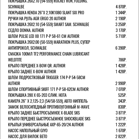
ПОКРЫШКА 26X2.10 (54-559) ROCKET RON, FOLDING.
SCHWALBE
4 870Р.
ПОКРЫШКА KENDA 26"Х 2,10K1080 SLANT SIX PRO
1 344Р.
РУЧКИ НА РУЛЬ AGR ERGO 20 AUTHOR
2 190Р.
ПОКРЫШКА 26X2.10 (54-559) SMART SAM. SCHWALBE
3 250Р.
СЕДЛО DONNA. AUTHOR
3 170Р.
ШЛЕМ PULSE LED X8 171 Р-Р 58-61 СМ AUTHOR
5 710Р.
ПОКРЫШКА 26X2.00 (50-559) MARATHON PLUS, СУПЕР
АНТИПРОКОЛ, SCHWALBE
6 390Р.
СМАЗКА 100МЛ TF2 PERFORMANCE CHAIN LUBRICANT
WELDTITE
786Р.
КРЫЛО ПЕРЕДНЕЕ X-BOW QR. AUTHOR
1 428Р.
КРЫЛО ЗАДНЕЕ X-BOW AUTHOR
1 428Р.
ШЛЕМ ПОДРОСТКОВЫЙ TRIGGER 174 Р-Р 54-58СМ
AUTHOR
2 990Р.
ШЛЕМ СПОРТИВНЫЙ SKIFF 171 Р-Р 58-62СМ AUTHOR
7 070Р.
ПОКРЫШКА 280 X 65-203 СЛИК. HOTA
525Р.
КАМЕРА 26" X 2,125-2,3 (54/58-559), АВТО НИППЕЛЬ
343Р.
ЗАМОК ВЕЛОСИПЕДНЫЙ ПРОТИВОУГОННЫЙ M-WAVE
830Р.
КРЫЛО ЗАДНЕЕ БЫСТРОСЪЕМНОЕ X-BLADE SKS
3 871Р.
КРЫЛО ПЕРЕДНЕЕ БЫСТРОСЪЕМНОЕ SHOCKBLADE SKS
3 871Р.
КРЫЛЬЯ УНИВЕРСАЛЬНЫЕ AXP-65-20/24 AUTHOR
1 222Р.
НАСОС НАПОЛЬНЫЙ GIYO
1 670Р.
НАСОС ДЛЯ ВИЛОК ВЕТО
2 822Р.