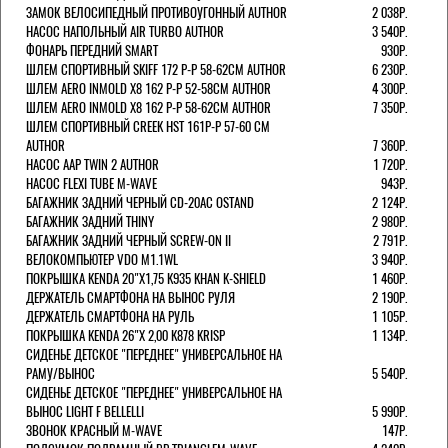
ЗАМОК ВЕЛОСИПЕДНЫЙ ПРОТИВОУГОННЫЙ AUTHOR
2 038Р.
НАСОС НАПОЛЬНЫЙ AIR TURBO AUTHOR
3 540Р.
ФОНАРЬ ПЕРЕДНИЙ SMART
930Р.
ШЛЕМ СПОРТИВНЫЙ SKIFF 172 Р-Р 58-62СМ AUTHOR
6 230Р.
ШЛЕМ AERO INMOLD X8 162 Р-Р 52-58СМ AUTHOR
4 300Р.
ШЛЕМ AERO INMOLD X8 162 Р-Р 58-62СМ AUTHOR
7 350Р.
ШЛЕМ СПОРТИВНЫЙ CREEK HST 161Р-Р 57-60 СМ
AUTHOR
7 360Р.
НАСОС AAP TWIN 2 AUTHOR
1 720Р.
НАСОС FLEXI TUBE M-WAVE
943Р.
БАГАЖНИК ЗАДНИЙ ЧЕРНЫЙ СD-20AC OSTAND
2 124Р.
БАГАЖНИК ЗАДНИЙ THINY
2 980Р.
БАГАЖНИК ЗАДНИЙ ЧЕРНЫЙ SCREW-ON II
2 791Р.
ВЕЛОКОМПЬЮТЕР VDO M1.1WL
3 940Р.
ПОКРЫШКА KENDA 20"Х1,75 K935 KHAN K-SHIELD
1 460Р.
ДЕРЖАТЕЛЬ СМАРТФОНА НА ВЫНОС РУЛЯ
2 190Р.
ДЕРЖАТЕЛЬ СМАРТФОНА НА РУЛЬ
1 105Р.
ПОКРЫШКА KENDA 26"Х 2,00 K878 KRISP
1 134Р.
СИДЕНЬЕ ДЕТСКОЕ "ПЕРЕДНЕЕ" УНИВЕРСАЛЬНОЕ НА
РАМУ/ВЫНОС
5 540Р.
СИДЕНЬЕ ДЕТСКОЕ "ПЕРЕДНЕЕ" УНИВЕРСАЛЬНОЕ НА
ВЫНОС LIGHT F BELLELLI
5 990Р.
ЗВОНОК КРАСНЫЙ M-WAVE
147Р.