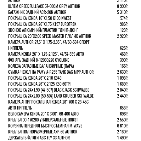
AUTHOR
2 110Р.
ШЛЕМ CREEK FULLFACE 57-60СМ GREY AUTHOR
8 990Р.
БАГАЖНИК ЗАДНИЙ ACR-20N AUTHOR
5 310Р.
ПОКРЫШКА KENDA 16"Х1,50 K193 KWEST
574Р.
ПОКРЫШКА KENDA 26"Х1,75 K197 EUROTREK
986Р.
ЗВОНОК АЛЮМИНИЙ/ПЛАСТИК "ДИНГ-ДОН"
123Р.
ПОКРЫШКА 29"Х2,00 SPEED MASTER П/СЛИК AUTHOR
2 920Р.
КАМЕРА AUTHOR 27,5" Х 1.75-2.35", 47/60-584 СПОРТ
НИППЕЛЬ
626Р.
КАМЕРА KENDA 26" Х 1.75-2.125", 47/57-559 АВТО
468Р.
ФОНАРЬ ЗАДНИЙ 8-12039220 CYCLONE
390Р.
КОЛЕСА ЗАПАСНЫЕ БАЛАНСИРНЫЕ (ПАРА)
166Р.
CУМКА-ЧЕХОЛ НА РАМУ A-R255 TANK BAG MPP AUTHOR
2 630Р.
ПОКРЫШКА KENDA 26"Х 2,10 K848
1 098Р.
ПОКРЫШКА KENDA 26"Х 2,125 K50 60TPI
1 689Р.
ПОКРЫШКА 24X1.90 (47-507) BLACK JACK SCHWALBE
2 040Р.
ПОКРЫШКА 24X2.00 (50-507) LAND CRUISER SCHWALBE
2 440Р.
КАМЕРА АНТИПРОКОЛЬНАЯ KENDA 28" 700 Х 28-45C
АВТО НИППЕЛЬ
658Р.
ВЕЛОКАМЕРА KENDA 20" Х 3,00", 68-406 АВТО
696Р.
КРЫЛЬЯ 00-170280 УНИВЕРСАЛЬНЫЕ HORST
2 550Р.
КОРЗИНА ПЕРЕДНЯЯ БЫСТРОСЪЕМНАЯ M-WAVE
6 610Р.
КРЫЛЬЯ ПОЛНОРАЗМЕРНЫЕ AXP-60 AUTHOR
2 180Р.
ДЕРЖАТЕЛЬ ФЛЯГИ АВС FLY 33 AUTHOR
1 490Р.