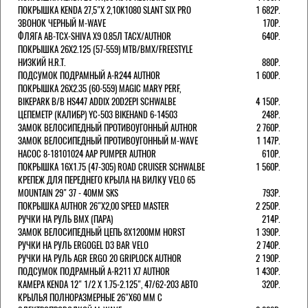
ПОКРЫШКА KENDA 27,5"Х 2,10K1080 SLANT SIX PRO
1 682Р.
ЗВОНОК ЧЕРНЫЙ M-WAVE
170Р.
ФЛЯГА AB-TCX-SHIVA X9 0.85Л TACX/AUTHOR
640Р.
ПОКРЫШКА 26X2.125 (57-559) MTB/BMX/FREESTYLE
НИЗКИЙ H.R.T.
880Р.
ПОДСУМОК ПОДРАМНЫЙ A-R244 AUTHOR
1 600Р.
ПОКРЫШКА 26X2.35 (60-559) MAGIC MARY PERF,
BIKEPARK B/B HS447 ADDIX 20D2EPI SCHWALBE
4 150Р.
ЦЕПЕМЕТР (КАЛИБР) YC-503 BIKEHAND 6-14503
248Р.
ЗАМОК ВЕЛОСИПЕДНЫЙ ПРОТИВОУГОННЫЙ AUTHOR
2 760Р.
ЗАМОК ВЕЛОСИПЕДНЫЙ ПРОТИВОУГОННЫЙ M-WAVE
1 147Р.
НАСОС 8-18101024 AAP PUMPER AUTHOR
610Р.
ПОКРЫШКА 16X1.75 (47-305) ROAD CRUISER SCHWALBE
1 560Р.
КРЕПЕЖ ДЛЯ ПЕРЕДНЕГО КРЫЛА НА ВИЛКУ VELO 65
MOUNTAIN 29" 37 - 40ММ SKS
793Р.
ПОКРЫШКА AUTHOR 26"Х2,00 SPEED MASTER
2 250Р.
РУЧКИ НА РУЛЬ BMX (ПАРА)
214Р.
ЗАМОК ВЕЛОCИПЕДНЫЙ ЦЕПЬ 8Х1200ММ HORST
1 390Р.
РУЧКИ НА РУЛЬ ERGOGEL D3 BAR VELO
2 740Р.
РУЧКИ НА РУЛЬ AGR ERGO 20 GRIPLOCK AUTHOR
2 190Р.
ПОДСУМОК ПОДРАМНЫЙ A-R211 X7 AUTHOR
1 430Р.
КАМЕРА KENDA 12" 1/2 Х 1.75-2.125", 47/62-203 АВТО
320Р.
КРЫЛЬЯ ПОЛНОРАЗМЕРНЫЕ 26"Х60 ММ С