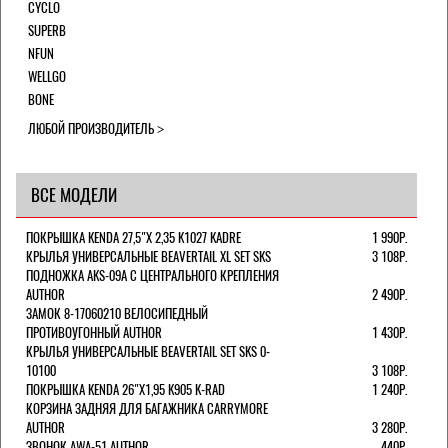
CYCLO
SUPERB
NFUN
WELLGO
BONE
ЛЮБОЙ ПРОИЗВОДИТЕЛЬ
ВСЕ МОДЕЛИ
ПОКРЫШКА KENDA 27,5"Х 2,35 K1027 KADRE
1 990Р.
КРЫЛЬЯ УНИВЕРСАЛЬНЫЕ BEAVERTAIL XL SET SKS
3 108Р.
ПОДНОЖКА AKS-09A C ЦЕНТРАЛЬНОГО КРЕПЛЕНИЯ
AUTHOR
2 490Р.
ЗАМОК 8-17060210 ВЕЛОСИПЕДНЫЙ
ПРОТИВОУГОННЫЙ AUTHOR
1 430Р.
КРЫЛЬЯ УНИВЕРСАЛЬНЫЕ BEAVERTAIL SET SKS 0-
10100
3 108Р.
ПОКРЫШКА KENDA 26"Х1,95 K905 K-RAD
1 240Р.
КОРЗИНА ЗАДНЯЯ ДЛЯ БАГАЖНИКА CARRYMORE
AUTHOR
3 280Р.
ЗВОНОК AWA-51 AUTHOR
440Р.