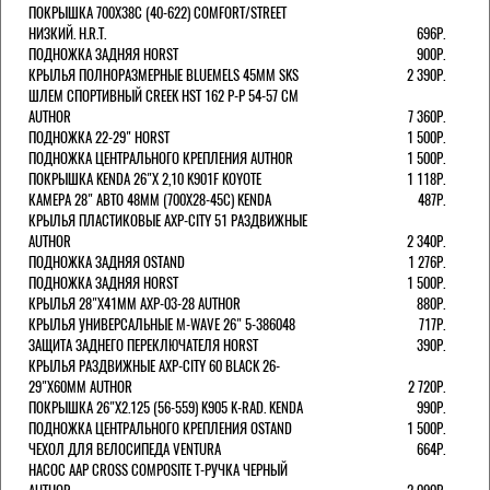
ПОКРЫШКА 700X38С (40-622) COMFORT/STREET
НИЗКИЙ. H.R.T.
696Р.
ПОДНОЖКА ЗАДНЯЯ HORST
900Р.
КРЫЛЬЯ ПОЛНОРАЗМЕРНЫЕ BLUEMELS 45MM SKS
2 390Р.
ШЛЕМ СПОРТИВНЫЙ CREEK HST 162 Р-Р 54-57 СМ
AUTHOR
7 360Р.
ПОДНОЖКА 22-29" HORST
1 500Р.
ПОДНОЖКА ЦЕНТРАЛЬНОГО КРЕПЛЕНИЯ AUTHOR
1 500Р.
ПОКРЫШКА KENDA 26"Х 2,10 K901F KOYOTE
1 118Р.
КАМЕРА 28" АВТО 48ММ (700Х28-45С) KENDA
487Р.
КРЫЛЬЯ ПЛАСТИКОВЫЕ AXP-CITY 51 РАЗДВИЖНЫЕ
AUTHOR
2 340Р.
ПОДНОЖКА ЗАДНЯЯ OSTAND
1 276Р.
ПОДНОЖКА ЗАДНЯЯ HORST
1 500Р.
КРЫЛЬЯ 28"Х41ММ AXP-03-28 AUTHOR
880Р.
КРЫЛЬЯ УНИВЕРСАЛЬНЫЕ M-WAVE 26" 5-386048
717Р.
ЗАЩИТА ЗАДНЕГО ПЕРЕКЛЮЧАТЕЛЯ HORST
390Р.
КРЫЛЬЯ РАЗДВИЖНЫЕ AXP-CITY 60 BLACK 26-
29"Х60ММ AUTHOR
2 720Р.
ПОКРЫШКА 26"Х2.125 (56-559) K905 K-RAD. KENDA
990Р.
ПОДНОЖКА ЦЕНТРАЛЬНОГО КРЕПЛЕНИЯ OSTAND
1 500Р.
ЧЕХОЛ ДЛЯ ВЕЛОСИПЕДА VENTURA
664Р.
НАСОС AAP CROSS COMPOSITE Т-РУЧКА ЧЕРНЫЙ