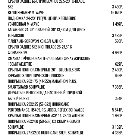
КРЫЛО ЗАДНЕЕ БЫСТРОСЪЕМНОЕ 27,5-29" X-BLADE.
SKS
3 490Р.
ВЕЛОТРЕНАЖЕР M-WAVE
16 670Р.
ПОДНОЖКА 24-29" РЕГУЛ. ЦЕНТР. КРЕПЛЕНИЕ,
УСИЛЕННАЯ M-WAVE
1 497Р.
БАГАЖНИК 24-29" СВАРНОЙ, 38*13,5 СМ ДЛЯ ДИСК.
ТОРМОЗОВ
3 483Р.
ФЛЯГА AB-SCREWON X9 0.6Л AUTHOR
580Р.
КРЫЛО ЗАДНЕЕ SKS NIGHTBLADE 26-27,5" С
ФОНАРИКОМ
4 990Р.
СМАЗКА ТЕФЛОНОВАЯ TF-2 ULTIMATE SPRAY АЭРОЗОЛЬ
150МЛWELDTITE
627Р.
КРЫЛЬЯ ПОЛНОРАЗМЕРНЫЕ 26'' BLUEMELS SKS
2 490Р.
ЗЕРКАЛО ЭЛЛИПТИЧЕСКОЕ ПЛОСКОЕ
652Р.
ПОКРЫШКА 26X1.75 (47-559) MARATHON PLUS,
SMARTGUARD SCHWALBE
7 336Р.
ДЕРЖАТЕЛЬ ВЕЛОCИПЕДА НАСТЕННЫЙ ТОРЦЕВОЙ
БЕЛЫЙ HORST
354Р.
ПОКРЫШКА 29X2.25 (57-622) HURRICANE
PERFORMANCE. HS499. RG. ADDIX. REFLEX SCHWALBE
5 541Р.
КРЫЛЬЯ ПОЛНОРАЗМЕРНЫЕ AXP-14-28/37 AUTHOR
1 990Р.
ПОКРЫШКА 26X2.00 (50-559) CX COMP K-GUARD.
SCHWALBE
3 192Р.
ПОКРЫШКА 27.5X2.00 HURRICANE 67EPI. SCHWALBE
4 335Р.