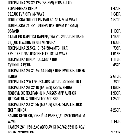
ПОКРЫШКА 26"Х2.125 (56-559) K905 K-RAD
КОРИЧНЕВАЯ KENDA
1 420Р.
СЕДЛО EVA CITY M-WAVE
1 647Р.
ПОДНОЖКА ОДНОПЕРЬЕВАЯ 40-18 ММ M-WAVE
1 570Р.
ПОДНОЖКА 24-29" (ОТВЕРСТИЯ 40ММ И 18ММ),
OSTAND
1 108Р.
СЪЕМНИК КАРЕТКИ-КАРТРИДЖА YC-29BB BIKEHAND
1 148Р.
СЕДЛО ELASTOMER GEL VENTURA
1 639Р.
ПОКРЫШКА 27.5X2.10 (54-584) MTB H.R.T.
708Р.
КРЫЛЬЯ ПЛАСТИКОВЫЕ 12-18" M-WAVE
1 618Р.
ПОКРЫШКА KENDA 700Х38С K180
1 116Р.
РУЧКИ НА РУЛЬ
452Р.
ПОКРЫШКА 26"Х1.75 (44-559) K1068 KWICK BITUMEN
KENDA
2 610Р.
ПОКРЫШКА 20X1.95 (53-406) MTB ВЫСОКИЙ H.R.T.
760Р.
ПОКРЫШКА 26"Х2.10 (54-559) K831A KENDA
1 062Р.
ПОДСУМОК ПОДРАМНЫЙ A-R265 MPP AUTHOR
1 990Р.
ДЕРЖАТЕЛЬ ФЛЯГИ VELOCAGE SKS
1 250Р.
ПОКРЫШКА 20"Х1.95 (50-406) K1047 SMALL BLOCK
EIGHT. KENDA
4 260Р.
ЗАМОК ВЕЛО КОДОВЫЙ (4 РАЗРЯДА) 12Х1000ММ. M-
WAVE
1 147Р.
КАМЕРА 26" 1.50-2.40 АВТО AV13 (40/62-559) IB AGV
40MM. SCHWALBE
1 077Р.