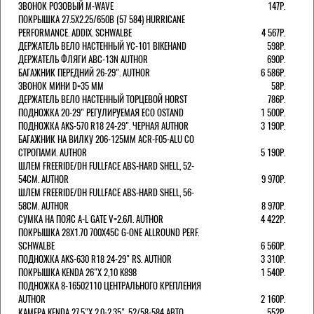
ЗВОНОК РОЗОВЫЙ M-WAVE
147Р.
ПОКРЫШКА 27.5X2.25/650B (57 584) HURRICANE
PERFORMANCE. ADDIX. SCHWALBE
4 567Р.
ДЕРЖАТЕЛЬ ВЕЛО НАСТЕННЫЙ YC-101 BIKEHAND
598Р.
ДЕРЖАТЕЛЬ ФЛЯГИ ABC-13N AUTHOR
690Р.
БАГАЖНИК ПЕРЕДНИЙ 26-29". AUTHOR
6 586Р.
ЗВОНОК МИНИ D=35 ММ
58Р.
ДЕРЖАТЕЛЬ ВЕЛО НАСТЕННЫЙ ТОРЦЕВОЙ HORST
786Р.
ПОДНОЖКА 20-29" РЕГУЛИРУЕМАЯ ECO OSTAND
1 500Р.
ПОДНОЖКА AKS-570 R18 24-29". ЧЕРНАЯ AUTHOR
3 190Р.
БАГАЖНИК НА ВИЛКУ 206-125ММ ACR-F05-ALU СО
СТРОПАМИ. AUTHOR
5 190Р.
ШЛЕМ FREERIDE/DH FULLFACE ABS-HARD SHELL, 52-
54СМ. AUTHOR
9 970Р.
ШЛЕМ FREERIDE/DH FULLFACE ABS-HARD SHELL, 56-
58СМ. AUTHOR
8 970Р.
СУМКА НА ПОЯС A-L GATE V=2.6Л. AUTHOR
4 422Р.
ПОКРЫШКА 28X1.70 700X45C G-ONE ALLROUND PERF.
SCHWALBE
6 560Р.
ПОДНОЖКА AKS-630 R18 24-29" RS. AUTHOR
3 310Р.
ПОКРЫШКА KENDA 26"Х 2,10 K898
1 540Р.
ПОДНОЖКА 8-16502110 ЦЕНТРАЛЬНОГО КРЕПЛЕНИЯ
AUTHOR
2 160Р.
КАМЕРА KENDA 27,5"Х 2.0-2.35", 52/58-584 АВТО
552Р.