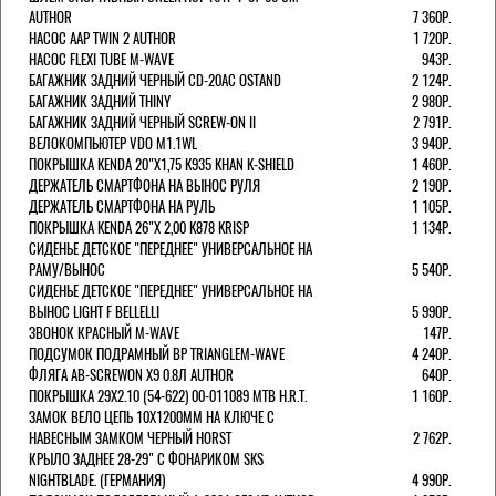
AUTHOR
7 360Р.
НАСОС AAP TWIN 2 AUTHOR
1 720Р.
НАСОС FLEXI TUBE M-WAVE
943Р.
БАГАЖНИК ЗАДНИЙ ЧЕРНЫЙ СD-20AC OSTAND
2 124Р.
БАГАЖНИК ЗАДНИЙ THINY
2 980Р.
БАГАЖНИК ЗАДНИЙ ЧЕРНЫЙ SCREW-ON II
2 791Р.
ВЕЛОКОМПЬЮТЕР VDO M1.1WL
3 940Р.
ПОКРЫШКА KENDA 20"Х1,75 K935 KHAN K-SHIELD
1 460Р.
ДЕРЖАТЕЛЬ СМАРТФОНА НА ВЫНОС РУЛЯ
2 190Р.
ДЕРЖАТЕЛЬ СМАРТФОНА НА РУЛЬ
1 105Р.
ПОКРЫШКА KENDA 26"Х 2,00 K878 KRISP
1 134Р.
СИДЕНЬЕ ДЕТСКОЕ "ПЕРЕДНЕЕ" УНИВЕРСАЛЬНОЕ НА
РАМУ/ВЫНОС
5 540Р.
СИДЕНЬЕ ДЕТСКОЕ "ПЕРЕДНЕЕ" УНИВЕРСАЛЬНОЕ НА
ВЫНОС LIGHT F BELLELLI
5 990Р.
ЗВОНОК КРАСНЫЙ M-WAVE
147Р.
ПОДСУМОК ПОДРАМНЫЙ BP TRIANGLEM-WAVE
4 240Р.
ФЛЯГА AB-SCREWON X9 0.8Л AUTHOR
640Р.
ПОКРЫШКА 29X2.10 (54-622) 00-011089 MTB H.R.T.
1 160Р.
ЗАМОК ВЕЛО ЦЕПЬ 10Х1200ММ НА КЛЮЧЕ С
НАВЕСНЫМ ЗАМКОМ ЧЕРНЫЙ HORST
2 762Р.
КРЫЛО ЗАДНЕЕ 28-29" С ФОНАРИКОМ SKS
NIGHTBLADE. (ГЕРМАНИЯ)
4 990Р.