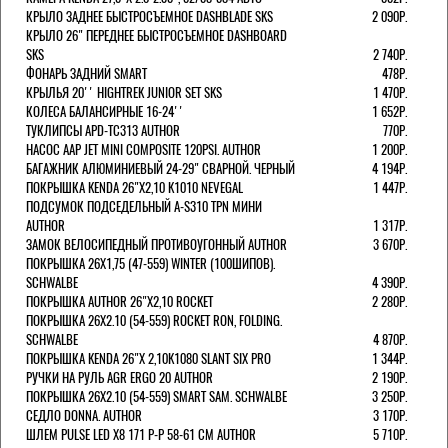
КРЫЛО ЗАДНЕЕ БЫСТРОСЪЕМНОЕ DASHBLADE SKS
2 090Р.
КРЫЛО 26" ПЕРЕДНЕЕ БЫСТРОСЪЕМНОЕ DASHBOARD
SKS
2 740Р.
ФОНАРЬ ЗАДНИЙ SMART
478Р.
КРЫЛЬЯ 20'' HIGHTREK JUNIOR SET SKS
1 470Р.
КОЛЕСА БАЛАНСИРНЫЕ 16-24''
1 652Р.
ТУКЛИПСЫ APD-TC313 AUTHOR
770Р.
НАСОС AAP JET MINI COMPOSITE 120PSI. AUTHOR
1 200Р.
БАГАЖНИК АЛЮМИНИЕВЫЙ 24-29" СВАРНОЙ. ЧЕРНЫЙ
4 194Р.
ПОКРЫШКА KENDA 26"Х2,10 K1010 NEVEGAL
1 447Р.
ПОДСУМОК ПОДСЕДЕЛЬНЫЙ A-S310 TPN МИНИ
AUTHOR
1 317Р.
ЗАМОК ВЕЛОСИПЕДНЫЙ ПРОТИВОУГОННЫЙ AUTHOR
3 670Р.
ПОКРЫШКА 26X1,75 (47-559) WINTER (100ШИПОВ).
SCHWALBE
4 390Р.
ПОКРЫШКА AUTHOR 26"Х2,10 ROCKET
2 280Р.
ПОКРЫШКА 26X2.10 (54-559) ROCKET RON, FOLDING.
SCHWALBE
4 870Р.
ПОКРЫШКА KENDA 26"Х 2,10K1080 SLANT SIX PRO
1 344Р.
РУЧКИ НА РУЛЬ AGR ERGO 20 AUTHOR
2 190Р.
ПОКРЫШКА 26X2.10 (54-559) SMART SAM. SCHWALBE
3 250Р.
СЕДЛО DONNA. AUTHOR
3 170Р.
ШЛЕМ PULSE LED X8 171 Р-Р 58-61 СМ AUTHOR
5 710Р.