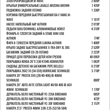
ЭЛЕКТРОПРОВОДКОЙ M-WAVE
2 809Р.
КРЫЛЬЯ УНИВЕРСАЛЬНЫЕ LASALLE ARIZONA BROWN
1 470Р.
ПОДНОЖКА ЗАДНЯЯ OSTAND
1 336Р.
КОРЗИНА ПЕРЕДНЯЯ БЫСТРОСЪЕМНАЯ BA-F HANG M-
WAVE
1 161Р.
НАСОС НАПОЛЬНЫЙ AAP AUTHOR
2 019Р.
ПЕДАЛИ BMX/DOWNHILL АЛЮМИНИЕВЫЕ HORST
4 310Р.
ФОНАРЬ 8-12039134 ЗАДНИЙ A-STAKE MINI USB
AUTHOR
774Р.
ФАРА 8-12002234 ПЕРЕДНЯЯ LUMINA AUTHOR
1 400Р.
КРЫЛО ЗАДНЕЕ БЫСТРОСЪЕМНОЕ X-TRA-DRY XL SKS
2 520Р.
БАГАЖНИК ЗАДНИЙ CD-28 OSTAND
2 223Р.
ПРИЦЕП ДЛЯ ПЕРЕВОЗКИ ДЕТЕЙ ИЛИ ГРУЗОВ
40 095Р.
ПОКРЫШКА KENDA 26"Х 2,00 K1045 KOMMUTER
1 062Р.
СИДЕНЬЕ ДЕТСКОЕ НА БАГАЖНИК PEPE BELLELLI
6 210Р.
ПОКРЫШКА 26X2.10 (54-559) HURRICANE SCHWALBE
5 718Р.
КАМЕРА 20" PRESTA SV6 (28/40-406) IB 40MM.
SCHWALBE
880Р.
КАМЕРА 20" АВТО AV7C EXTRA LIGHT 40/60-406 IB AGV
40MM. SCHWALBE
1 170Р.
ДЕРЖАТЕЛЬ ВЕЛО НАСТЕННЫЙ YC-23SA BIKEHAND
685Р.
ДЕРЖАТЕЛЬ ВЕЛО НАСТЕННЫЙ YC-28H BIKEHAND
472Р.
ДЕРЖАТЕЛЬ ВЕЛО НАСТЕННЫЙ YC-30F BIKEHAND
2 157Р.
КАМЕРА 27,5" PRESTA 48ММ 2,00-2,35 (52/58-584)