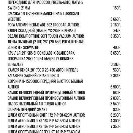
ПЕРЕХОДНИК ДЛЯ НАСОСОВ, PRESTA-АВТО, ЛАТУНЬ
SW-BND, 21ММ
150Р.
СМАЗКА 1Л TF2 PERFORMANCE CHAIN LUBRICANT.
WELDTITE
3 669Р.
РОГА АЛЮМИНИЕВЫЕ ABE-302 ERGOBAR AUTHOR
2 180Р.
КЛЮЧ СКЛАДНОЙ (НАБОР) YC-286N BIKEHAND
847Р.
СЕДЛО КОМФОРТНОЕ SOFT TOUCH VACUUM AUTHOR
3 350Р.
ЛЕНТА ОБОДНАЯ (2 ШТ) 26" (20-559) POLYURETHANE
SUPER H.P SCHWALBE
400Р.
КРЫЛЬЯ 29" SKS SHOCKBLADE+X-BLADE DARK.
6 650Р.
ПОКРЫШКА 26X2.10 (54-559) BILLY BONKERS
SCHWALBE
3 387Р.
КАМЕРА KENDA 28" 700 Х 28-45С АВТО НИППЕЛЬ
530Р.
БАГАЖНИК ЗАДНИЙ OSTAND DISC II
2 384Р.
КОРЗИНА 8-15290005 ПЕРЕДНЯЯ БЫСТРОСЪЕМНАЯ
AUTHOR
6 900Р.
ЗАМОК ВЕЛОСИПЕДНЫЙ ПРОТИВОУГОННЫЙ AUTHOR
680Р.
ЗАМОК ВЕЛОСИПЕДНЫЙ ПРОТИВОУГОННЫЙ AUTHOR
2 038Р.
НАСОС НАПОЛЬНЫЙ AIR TURBO AUTHOR
3 540Р.
ФОНАРЬ ПЕРЕДНИЙ SMART
930Р.
ШЛЕМ СПОРТИВНЫЙ SKIFF 172 Р-Р 58-62СМ AUTHOR
6 230Р.
ШЛЕМ AERO INMOLD X8 162 Р-Р 52-58СМ AUTHOR
4 300Р.
ШЛЕМ AERO INMOLD X8 162 Р-Р 58-62СМ AUTHOR
7 350Р.
ШЛЕМ СПОРТИВНЫЙ CREEK HST 161Р-Р 57-60 СМ