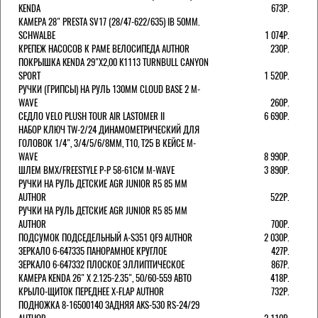
KENDA
673Р.
КАМЕРА 28" PRESTA SV17 (28/47-622/635) IB 50MM.
SCHWALBE
1 074Р.
КРЕПЕЖ НАСОСОВ К РАМЕ ВЕЛОСИПЕДА AUTHOR
230Р.
ПОКРЫШКА KENDA 29"Х2,00 K1113 TURNBULL CANYON
SPORT
1 520Р.
РУЧКИ (ГРИПСЫ) НА РУЛЬ 130ММ CLOUD BASE 2 M-
WAVE
260Р.
СЕДЛО VELO PLUSH TOUR AIR LASTOMER II
6 690Р.
НАБОР КЛЮЧ TW-2/24 ДИНАМОМЕТРИЧЕСКИЙ ДЛЯ
ГОЛОВОК 1/4", 3/4/5/6/8ММ, T10, T25 В КЕЙСЕ M-
WAVE
8 990Р.
ШЛЕМ ВМХ/FREESTYLE Р-Р 58-61СМ M-WAVE
3 890Р.
РУЧКИ НА РУЛЬ ДЕТСКИЕ AGR JUNIOR R5 85 ММ
AUTHOR
522Р.
РУЧКИ НА РУЛЬ ДЕТСКИЕ AGR JUNIOR R5 85 ММ
AUTHOR
700Р.
ПОДСУМОК ПОДСЕДЕЛЬНЫЙ A-S351 QF9 AUTHOR
2 030Р.
ЗЕРКАЛО 6-647335 ПАНОРАМНОЕ КРУГЛОЕ
427Р.
ЗЕРКАЛО 6-647332 ПЛОСКОЕ ЭЛЛИПТИЧЕСКОЕ
867Р.
КАМЕРА KENDA 26" Х 2.125-2.35", 50/60-559 АВТО
418Р.
КРЫЛО-ЩИТОК ПЕРЕДНЕЕ X-FLAP AUTHOR
732Р.
ПОДНОЖКА 8-16500140 ЗАДНЯЯ AKS-530 RS-24/29