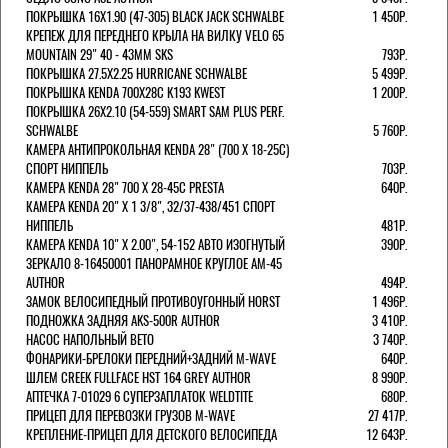
ПОКРЫШКА 16X1.90 (47-305) BLACK JACK SCHWALBE
1 450Р.
КРЕПЕЖ ДЛЯ ПЕРЕДНЕГО КРЫЛА НА ВИЛКУ VELO 65
MOUNTAIN 29" 40 - 43ММ SKS
793Р.
ПОКРЫШКА 27.5X2.25 HURRICANE SCHWALBE
5 499Р.
ПОКРЫШКА KENDA 700Х28С K193 KWEST
1 200Р.
ПОКРЫШКА 26X2.10 (54-559) SMART SAM PLUS PERF.
SCHWALBE
5 760Р.
КАМЕРА АНТИПРОКОЛЬНАЯ KENDA 28" (700 Х 18-25C)
СПОРТ НИППЕЛЬ
703Р.
КАМЕРА KENDA 28" 700 Х 28-45С PRESTA
640Р.
КАМЕРА KENDA 20" Х 1 3/8", 32/37-438/451 СПОРТ
НИППЕЛЬ
481Р.
КАМЕРА KENDA 10" Х 2.00", 54-152 АВТО ИЗОГНУТЫЙ
390Р.
ЗЕРКАЛО 8-16450001 ПАНОРАМНОЕ КРУГЛОЕ AM-45
AUTHOR
494Р.
ЗАМОК ВЕЛОСИПЕДНЫЙ ПРОТИВОУГОННЫЙ HORST
1 496Р.
ПОДНОЖКА ЗАДНЯЯ AKS-500R AUTHOR
3 410Р.
НАСОС НАПОЛЬНЫЙ BETO
3 740Р.
ФОНАРИКИ-БРЕЛОКИ ПЕРЕДНИЙ+ЗАДНИЙ M-WAVE
640Р.
ШЛЕМ CREEK FULLFACE HST 164 GREY AUTHOR
8 990Р.
АПТЕЧКА 7-01029 6 СУПЕРЗАПЛАТОК WELDTITE
680Р.
ПРИЦЕП ДЛЯ ПЕРЕВОЗКИ ГРУЗОВ M-WAVE
27 417Р.
КРЕПЛЕНИЕ-ПРИЦЕП ДЛЯ ДЕТСКОГО ВЕЛОСИПЕДА
12 643Р.