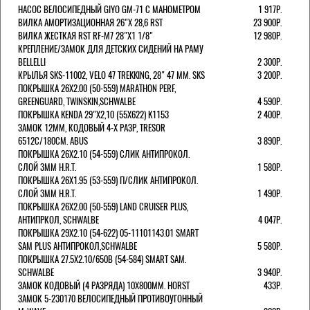
НАСОС ВЕЛОСИПЕДНЫЙ GIYO GM-71 С МАНОМЕТРОМ
1 917Р.
ВИЛКА АМОРТИЗАЦИОННАЯ 26"Х 28,6 RST
23 900Р.
ВИЛКА ЖЕСТКАЯ RST RF-M7 28"Х1 1/8"
12 980Р.
КРЕПЛЕНИЕ/ЗАМОК ДЛЯ ДЕТСКИХ СИДЕНИЙ НА РАМУ
BELLELLI
2 300Р.
КРЫЛЬЯ SKS-11002, VELO 47 TREKKING, 28" 47 ММ. SKS
3 200Р.
ПОКРЫШКА 26X2.00 (50-559) MARATHON PERF,
GREENGUARD, TWINSKIN,SCHWALBE
4 590Р.
ПОКРЫШКА KENDA 29"Х2,10 (55X622) K1153
2 400Р.
ЗАМОК 12ММ, КОДОВЫЙ 4-Х РАЗР, TRESOR
6512C/180СМ. ABUS
3 890Р.
ПОКРЫШКА 26X2.10 (54-559) СЛИК АНТИПРОКОЛ.
СЛОЙ 3ММ H.R.T.
1 580Р.
ПОКРЫШКА 26X1.95 (53-559) П/СЛИК АНТИПРОКОЛ.
СЛОЙ 3ММ H.R.T.
1 490Р.
ПОКРЫШКА 26X2.00 (50-559) LAND CRUISER PLUS,
АНТИПРКОЛ, SCHWALBE
4 047Р.
ПОКРЫШКА 29X2.10 (54-622) 05-11101143.01 SMART
SAM PLUS АНТИПРОКОЛ,SCHWALBE
5 580Р.
ПОКРЫШКА 27.5X2.10/650B (54-584) SMART SAM.
SCHWALBE
3 940Р.
ЗАМОК КОДОВЫЙ (4 РАЗРЯДА) 10Х800ММ. HORST
433Р.
ЗАМОК 5-230170 ВЕЛОСИПЕДНЫЙ ПРОТИВОУГОННЫЙ