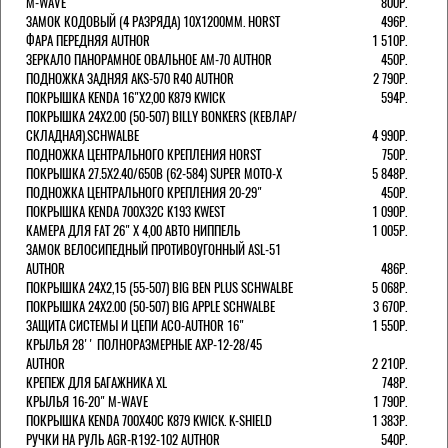
M-WAVE
800Р.
ЗАМОК КОДОВЫЙ (4 РАЗРЯДА) 10Х1200ММ. HORST
496Р.
ФАРА ПЕРЕДНЯЯ AUTHOR
1 510Р.
ЗЕРКАЛО ПАНОРАМНОЕ ОВАЛЬНОЕ AM-70 AUTHOR
450Р.
ПОДНОЖКА ЗАДНЯЯ AKS-570 R40 AUTHOR
2 790Р.
ПОКРЫШКА KENDA 16"Х2,00 K879 KWICK
594Р.
ПОКРЫШКА 24X2.00 (50-507) BILLY BONKERS (КЕВЛАР/
СКЛАДНАЯ).SCHWALBE
4 990Р.
ПОДНОЖКА ЦЕНТРАЛЬНОГО КРЕПЛЕНИЯ HORST
750Р.
ПОКРЫШКА 27.5X2.40/650B (62-584) SUPER MOTO-X
5 848Р.
ПОДНОЖКА ЦЕНТРАЛЬНОГО КРЕПЛЕНИЯ 20-29"
450Р.
ПОКРЫШКА KENDA 700Х32С K193 KWEST
1 090Р.
КАМЕРА ДЛЯ FAT 26" X 4,00 АВТО НИППЕЛЬ
1 005Р.
ЗАМОК ВЕЛОСИПЕДНЫЙ ПРОТИВОУГОННЫЙ ASL-51
AUTHOR
486Р.
ПОКРЫШКА 24X2,15 (55-507) BIG BEN PLUS SCHWALBE
5 068Р.
ПОКРЫШКА 24X2.00 (50-507) BIG APPLE SCHWALBE
3 670Р.
ЗАЩИТА СИСТЕМЫ И ЦЕПИ ACO-AUTHOR 16"
1 550Р.
КРЫЛЬЯ 28'' ПОЛНОРАЗМЕРНЫЕ AXP-12-28/45
AUTHOR
2 210Р.
КРЕПЕЖ ДЛЯ БАГАЖНИКА XL
748Р.
КРЫЛЬЯ 16-20" M-WAVE
1 790Р.
ПОКРЫШКА KENDA 700Х40С K879 KWICK. K-SHIELD
1 383Р.
РУЧКИ НА РУЛЬ AGR-R192-102 AUTHOR
540Р.