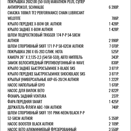
ПОКРЫШКА 26X2.00 (50-559) MARATHON PLUS, СУПЕР
АНТИПРОКОЛ, SCHWALBE
6 390Р.
СМАЗКА 100МЛ TF2 PERFORMANCE CHAIN LUBRICANT
WELDTITE
786Р.
КРЫЛО ПЕРЕДНЕЕ X-BOW QR. AUTHOR
1 428Р.
КРЫЛО ЗАДНЕЕ X-BOW AUTHOR
1 428Р.
ШЛЕМ ПОДРОСТКОВЫЙ TRIGGER 174 Р-Р 54-58СМ
AUTHOR
2 990Р.
ШЛЕМ СПОРТИВНЫЙ SKIFF 171 Р-Р 58-62СМ AUTHOR
7 070Р.
ПОКРЫШКА 280 X 65-203 СЛИК. HOTA
525Р.
КАМЕРА 26" X 2,125-2,3 (54/58-559), АВТО НИППЕЛЬ
343Р.
ЗАМОК ВЕЛОСИПЕДНЫЙ ПРОТИВОУГОННЫЙ M-WAVE
830Р.
КРЫЛО ЗАДНЕЕ БЫСТРОСЪЕМНОЕ X-BLADE SKS
3 871Р.
КРЫЛО ПЕРЕДНЕЕ БЫСТРОСЪЕМНОЕ SHOCKBLADE SKS
3 871Р.
КРЫЛЬЯ УНИВЕРСАЛЬНЫЕ AXP-65-20/24 AUTHOR
1 222Р.
НАСОС НАПОЛЬНЫЙ GIYO
1 670Р.
НАСОС ДЛЯ ВИЛОК ВЕТО
2 822Р.
ФОНАРЬ ЗАДНИЙ VENTURA
237Р.
ФАРА ПЕРЕДНЯЯ SMART
1 425Р.
ДЕРЖАТЕЛЬ ФЛЯГИ ABC-16N AUTHOR
740Р.
ШЛЕМ СПОРТИВНЫЙ SKIFF 191 PINK-NEON/BLACK Р-Р
52-58СМ AUTHOR
5 350Р.
НАСОС BOOSTER BLACK AUTHOR
2 109Р.
НАСОС BETO АЛЮМИНИЕВЫЙ ФРЕЗЕРОВАННЫЙ
3 550Р.