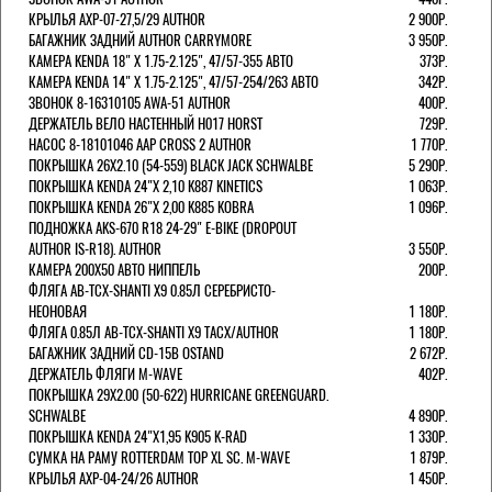
КРЫЛЬЯ AXP-07-27,5/29 AUTHOR
2 900Р.
БАГАЖНИК ЗАДНИЙ AUTHOR CARRYMORE
3 950Р.
КАМЕРА KENDA 18" Х 1.75-2.125", 47/57-355 АВТО
373Р.
КАМЕРА KENDA 14" Х 1.75-2.125", 47/57-254/263 АВТО
342Р.
ЗВОНОК 8-16310105 AWA-51 AUTHOR
400Р.
ДЕРЖАТЕЛЬ ВЕЛО НАСТЕННЫЙ H017 HORST
729Р.
НАСОС 8-18101046 AAP CROSS 2 AUTHOR
1 770Р.
ПОКРЫШКА 26X2.10 (54-559) BLACK JACK SCHWALBE
5 290Р.
ПОКРЫШКА KENDA 24"Х 2,10 K887 KINETICS
1 063Р.
ПОКРЫШКА KENDA 26"Х 2,00 K885 KOBRA
1 096Р.
ПОДНОЖКА AKS-670 R18 24-29" E-BIKE (DROPOUT
AUTHOR IS-R18). AUTHOR
3 550Р.
КАМЕРА 200Х50 АВТО НИППЕЛЬ
200Р.
ФЛЯГА AB-TCX-SHANTI X9 0.85Л СЕРЕБРИСТО-
НЕОНОВАЯ
1 180Р.
ФЛЯГА 0.85Л AB-TCX-SHANTI X9 TACX/AUTHOR
1 180Р.
БАГАЖНИК ЗАДНИЙ CD-15B OSTAND
2 672Р.
ДЕРЖАТЕЛЬ ФЛЯГИ M-WAVE
402Р.
ПОКРЫШКА 29X2.00 (50-622) HURRICANE GREENGUARD.
SCHWALBE
4 890Р.
ПОКРЫШКА KENDA 24"Х1,95 K905 K-RAD
1 330Р.
СУМКА НА РАМУ ROTTERDAM TOP XL SC. M-WAVE
1 879Р.
КРЫЛЬЯ AXP-04-24/26 AUTHOR
1 450Р.