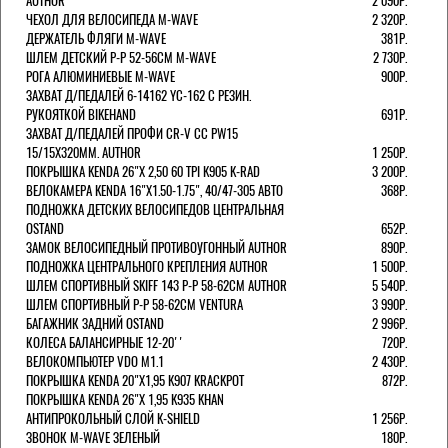
AUTHOR
2 090Р.
ЧЕХОЛ ДЛЯ ВЕЛОСИПЕДА M-WAVE
2 320Р.
ДЕРЖАТЕЛЬ ФЛЯГИ M-WAVE
381Р.
ШЛЕМ ДЕТСКИЙ Р-Р 52-56СМ M-WAVE
2 730Р.
РОГА АЛЮМИНИЕВЫЕ M-WAVE
900Р.
ЗАХВАТ Д/ПЕДАЛЕЙ 6-14162 YC-162 С РЕЗИН.
РУКОЯТКОЙ BIKEHAND
691Р.
ЗАХВАТ Д/ПЕДАЛЕЙ ПРОФИ CR-V CC PW15
15/15X320ММ. AUTHOR
1 250Р.
ПОКРЫШКА KENDA 26"Х 2,50 60 TPI K905 K-RAD
3 200Р.
ВЕЛОКАМЕРА KENDA 16"Х1.50-1.75", 40/47-305 АВТО
368Р.
ПОДНОЖКА ДЕТСКИХ ВЕЛОСИПЕДОВ ЦЕНТРАЛЬНАЯ
OSTAND
652Р.
ЗАМОК ВЕЛОСИПЕДНЫЙ ПРОТИВОУГОННЫЙ AUTHOR
890Р.
ПОДНОЖКА ЦЕНТРАЛЬНОГО КРЕПЛЕНИЯ AUTHOR
1 500Р.
ШЛЕМ СПОРТИВНЫЙ SKIFF 143 Р-Р 58-62СМ AUTHOR
5 540Р.
ШЛЕМ СПОРТИВНЫЙ Р-Р 58-62СМ VENTURA
3 990Р.
БАГАЖНИК ЗАДНИЙ OSTAND
2 996Р.
КОЛЕСА БАЛАНСИРНЫЕ 12-20''
720Р.
ВЕЛОКОМПЬЮТЕР VDO M1.1
2 430Р.
ПОКРЫШКА KENDA 20"Х1,95 K907 KRACKPOT
872Р.
ПОКРЫШКА KENDA 26"Х 1,95 K935 KHAN
АНТИПРОКОЛЬНЫЙ СЛОЙ K-SHIELD
1 256Р.
ЗВОНОК M-WAVE ЗЕЛЕНЫЙ
180Р.