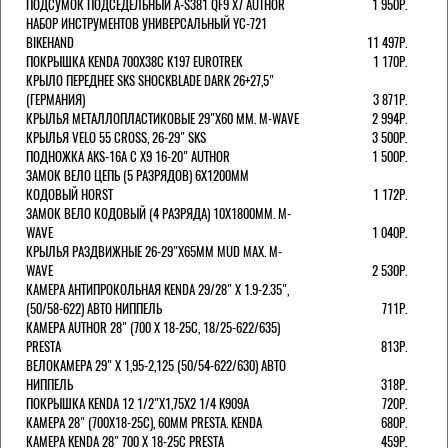
ПОДСУМОК ПОДСЕДЕЛЬНЫЙ A-S381 QF9 X7 AUTHOR
1 950Р.
НАБОР ИНСТРУМЕНТОВ УНИВЕРСАЛЬНЫЙ YC-721
BIKEHAND
11 497Р.
ПОКРЫШКА KENDA 700Х38С K197 EUROTREK
1 170Р.
КРЫЛО ПЕРЕДНЕЕ SKS SHOCKBLADE DARK 26+27,5"
(ГЕРМАНИЯ)
3 871Р.
КРЫЛЬЯ МЕТАЛЛОПЛАСТИКОВЫЕ 29"Х60 ММ. M-WAVE
2 994Р.
КРЫЛЬЯ VELO 55 CROSS, 26-29" SKS
3 500Р.
ПОДНОЖКА AKS-16A C X9 16-20" AUTHOR
1 500Р.
ЗАМОК ВЕЛО ЦЕПЬ (5 РАЗРЯДОВ) 6Х1200ММ
КОДОВЫЙ HORST
1 172Р.
ЗАМОК ВЕЛО КОДОВЫЙ (4 РАЗРЯДА) 10Х1800ММ. M-
WAVE
1 040Р.
КРЫЛЬЯ РАЗДВИЖНЫЕ 26-29"Х65ММ MUD MAX. M-
WAVE
2 530Р.
КАМЕРА АНТИПРОКОЛЬНАЯ KENDA 29/28" Х 1.9-2.35",
(50/58-622) АВТО НИППЕЛЬ
711Р.
КАМЕРА AUTHOR 28" (700 Х 18-25С, 18/25-622/635)
PRESTA
813Р.
ВЕЛОКАМЕРА 29" X 1,95-2,125 (50/54-622/630) АВТО
НИППЕЛЬ
318Р.
ПОКРЫШКА KENDA 12 1/2"Х1,75X2 1/4 K909A
720Р.
КАМЕРА 28" (700Х18-25С), 60ММ PRESTA. KENDA
680Р.
КАМЕРА KENDA 28" 700 Х 18-25С PRESTA
459Р.