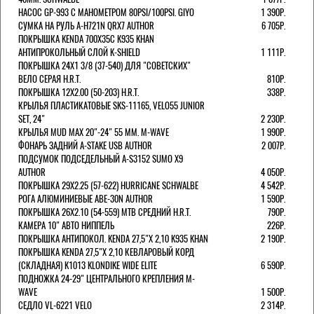
НАСОС GP-993 С МАНОМЕТРОМ 80PSI/100PSI. GIYO
1 390Р.
СУМКА НА РУЛЬ A-H721N QRX7 AUTHOR
6 705Р.
ПОКРЫШКА KENDA 700Х35С K935 KHAN
АНТИПРОКОЛЬНЫЙ СЛОЙ K-SHIELD
1 111Р.
ПОКРЫШКА 24X1 3/8 (37-540) ДЛЯ "СОВЕТСКИХ"
ВЕЛО СЕРАЯ H.R.T.
810Р.
ПОКРЫШКА 12X2.00 (50-203) H.R.T.
338Р.
КРЫЛЬЯ ПЛАСТИКАТОВЫЕ SKS-11165, VELO55 JUNIOR
SET, 24"
2 230Р.
КРЫЛЬЯ MUD MAX 20"-24" 55 ММ. M-WAVE
1 990Р.
ФОНАРЬ ЗАДНИЙ A-STAKE USB AUTHOR
2 007Р.
ПОДСУМОК ПОДСЕДЕЛЬНЫЙ A-S3152 SUMO X9
AUTHOR
4 050Р.
ПОКРЫШКА 29X2.25 (57-622) HURRICANE SCHWALBE
4 542Р.
РОГА АЛЮМИНИЕВЫЕ ABE-30N AUTHOR
1 590Р.
ПОКРЫШКА 26X2.10 (54-559) MTB СРЕДНИЙ H.R.T.
790Р.
КАМЕРА 10" АВТО НИППЕЛЬ
226Р.
ПОКРЫШКА АНТИПОКОЛ. KENDA 27,5"Х 2,10 K935 KHAN
2 190Р.
ПОКРЫШКА KENDA 27,5"Х 2,10 КЕВЛАРОВЫЙ КОРД
(СКЛАДНАЯ) K1013 KLONDIKE WIDE ELITE
6 590Р.
ПОДНОЖКА 24-29" ЦЕНТРАЛЬНОГО КРЕПЛЕНИЯ M-
WAVE
1 500Р.
СЕДЛО VL-6221 VELO
2 314Р.