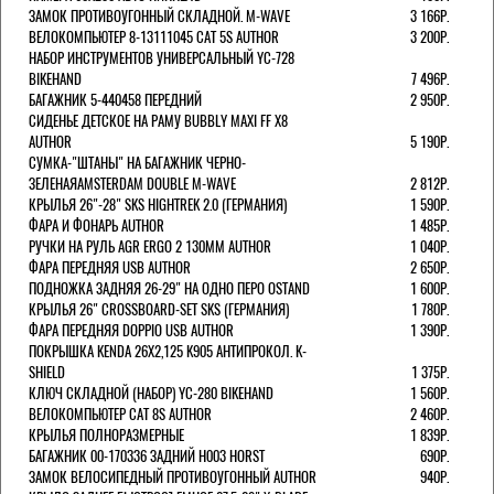
ЗАМОК ПРОТИВОУГОННЫЙ СКЛАДНОЙ. M-WAVE
3 166Р.
ВЕЛОКОМПЬЮТЕР 8-13111045 CAT 5S AUTHOR
3 200Р.
НАБОР ИНСТРУМЕНТОВ УНИВЕРСАЛЬНЫЙ YC-728
BIKEHAND
7 496Р.
БАГАЖНИК 5-440458 ПЕРЕДНИЙ
2 950Р.
СИДЕНЬЕ ДЕТСКОЕ НА РАМУ BUBBLY MAXI FF X8
AUTHOR
5 190Р.
СУМКА-"ШТАНЫ" НА БАГАЖНИК ЧЕРНО-
ЗЕЛЕНАЯAMSTERDAM DOUBLE M-WAVE
2 812Р.
КРЫЛЬЯ 26"-28" SKS HIGHTREK 2.0 (ГЕРМАНИЯ)
1 590Р.
ФАРА И ФОНАРЬ AUTHOR
1 485Р.
РУЧКИ НА РУЛЬ AGR ERGO 2 130ММ AUTHOR
1 040Р.
ФАРА ПЕРЕДНЯЯ USB AUTHOR
2 650Р.
ПОДНОЖКА ЗАДНЯЯ 26-29" НА ОДНО ПЕРО OSTAND
1 600Р.
КРЫЛЬЯ 26" CROSSBOARD-SET SKS (ГЕРМАНИЯ)
1 780Р.
ФАРА ПЕРЕДНЯЯ DOPPIO USB AUTHOR
1 390Р.
ПОКРЫШКА KENDA 26Х2,125 K905 АНТИПРОКОЛ. K-
SHIELD
1 375Р.
КЛЮЧ СКЛАДНОЙ (НАБОР) YC-280 BIKEHAND
1 560Р.
ВЕЛОКОМПЬЮТЕР CAT 8S AUTHOR
2 460Р.
КРЫЛЬЯ ПОЛНОРАЗМЕРНЫЕ
1 839Р.
БАГАЖНИК 00-170336 ЗАДНИЙ H003 HORST
690Р.
ЗАМОК ВЕЛОСИПЕДНЫЙ ПРОТИВОУГОННЫЙ AUTHOR
940Р.