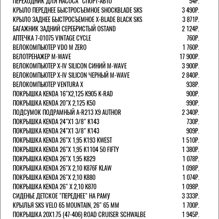
ПЕРЕХОДНИК ДЛЯ НАСОСА "СПОРТ-АВТО"
54Р.
КРЫЛО ПЕРЕДНЕЕ БЫСТРОСЪЕМНОЕ SHOCKBLADE SKS
3 490Р.
КРЫЛО ЗАДНЕЕ БЫСТРОСЪЕМНОЕ X-BLADE BLACK SKS
3 871Р.
БАГАЖНИК ЗАДНИЙ СЕРЕБРИСТЫЙ OSTAND
2 124Р.
АПТЕЧКА 7-01075 VINTAGE CYCLE
760Р.
ВЕЛОКОМПЬЮТЕР VDO M ZERO
1 760Р.
ВЕЛОТРЕНАЖЕР M-WAVE
17 900Р.
ВЕЛОКОМПЬЮТЕР X-IV SILICON СИНИЙ M-WAVE
3 900Р.
ВЕЛОКОМПЬЮТЕР X-IV SILICON ЧЕРНЫЙ M-WAVE
2 840Р.
ВЕЛОКОМПЬЮТЕР VENTURA Х
938Р.
ПОКРЫШКА KENDA 16"Х2,125 K905 K-RAD
900Р.
ПОКРЫШКА KENDA 20"Х 2,125 K50
990Р.
ПОДСУМОК ПОДРАМНЫЙ A-R213 X9 AUTHOR
2 340Р.
ПОКРЫШКА KENDA 24"Х1 3/8" K143
730Р.
ПОКРЫШКА KENDA 24"Х1 3/8" K143
909Р.
ПОКРЫШКА KENDA 26"Х 1,95 K193 KWEST
1 510Р.
ПОКРЫШКА KENDA 26"Х 1,95 K1104 50 FIFTY
1 380Р.
ПОКРЫШКА KENDA 26"Х 1,95 K829
1 078Р.
ПОКРЫШКА KENDA 26"Х 2,10 K876F KLAW
1 098Р.
ПОКРЫШКА KENDA 26"Х 2,10 K880
1 074Р.
ПОКРЫШКА KENDA 26" Х 2,10 K870
1 098Р.
СИДЕНЬЕ ДЕТСКОЕ "ПЕРЕДНЕЕ" НА РАМУ
3 333Р.
КРЫЛЬЯ SKS VELO 65 MOUNTAIN, 26" 65 ММ
1 700Р.
ПОКРЫШКА 20X1.75 (47-406) ROAD CRUISER SCHWALBE
1 945Р.