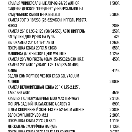
КРЫЛЬЯ УНИВЕРСАЛЬНЫЕ AXP-02-24/29 AUTHOR
1 500Р.
СИДЕНЬЕ ДЕТСКОЕ "ПЕРЕДНЕЕ" УНИВЕРСАЛЬНОЕ НА
РАМУ/ВЫНОС RABBIT B-FIX BELLELLI
5 300Р.
КАМЕРА 700" Х 18/23C (23-622/630) НИППЕЛЬ PRESTA.
HORST
286Р.
КАМЕРА 26" X 1,95-2,125 (50/54-559), АВТО НИППЕЛЬ
258Р.
ЗАГЛУШКИ ДЛЯ РУЧЕК НА РУЛЬ
42Р.
ВЕЛОКАМЕРА 20" Х 4 1/4" АВТО
1 260Р.
ПОКРЫШКА KENDA 20"Х1,5 K1038
658Р.
МАШИНКА ДЛЯ ЧИСТКИ ЦЕПИ WELDTITE
4 125Р.
КАМЕРА 28"/700 PRESTA 48ММ 35/45Х622/630 H.R.T.
450Р.
КАМЕРА 20" АВТО "УЗКАЯ" 1.25-1.50 (32/40-406)
KENDA
414Р.
СЕДЛО КОМФОРТНОЕ VECTOR ERGO GEL VACUUM
AUTHOR
3 090Р.
КАМЕРА ВЕЛОСИПЕДНАЯ KENDA 26" Х 1.75-2.125",
47/57-559 АВТО
450Р.
КРЫЛЬЯ ПОЛНОРАЗМЕРНЫЕ MUD MAX II M-WAVE
2 910Р.
ФОНАРЬ ЗАДНИЙ НА БАГАЖНИК A CADDY 3
690Р.
ШЛЕМ СПОРТИВНЫЙ SKIFF 143 Р-Р 52-58СМ AUTHOR
3 380Р.
ВЕЛОКОМПЬЮТЕР VDO M2.1
2 200Р.
ПОКРЫШКА KENDA 20"Х 2,0 K870
1 110Р.
ДЕРЖАТЕЛЬ СМАРТФОНА НА РУЛЬ
1 136Р.
ПОКРЫШКА KENDA 26"Х 1,75 K1112 KOLONIZER
2 076Р.