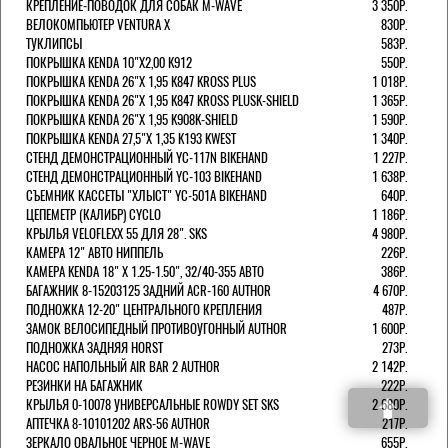
КРЕПЛЕНИЕ-ПОВОДОК ДЛЯ СОБАК M-WAVE
3 350Р.
ВЕЛОКОМПЬЮТЕР VENTURA Х
830Р.
ТУКЛИПСЫ
583Р.
ПОКРЫШКА KENDA 10"Х2,00 K912
550Р.
ПОКРЫШКА KENDA 26"Х 1,95 K847 KROSS PLUS
1 018Р.
ПОКРЫШКА KENDA 26"Х 1,95 K847 KROSS PLUSK-SHIELD
1 365Р.
ПОКРЫШКА KENDA 26"Х 1,95 K908K-SHIELD
1 590Р.
ПОКРЫШКА KENDA 27,5"Х 1,35 K193 KWEST
1 340Р.
СТЕНД ДЕМОНСТРАЦИОННЫЙ YC-117N BIKEHAND
1 227Р.
СТЕНД ДЕМОНСТРАЦИОННЫЙ YC-103 BIKEHAND
1 638Р.
СЪЕМНИК КАССЕТЫ "ХЛЫСТ" YC-501A BIKEHAND
640Р.
ЦЕПЕМЕТР (КАЛИБР) CYCLO
1 186Р.
КРЫЛЬЯ VELOFLEXX 55 ДЛЯ 28". SKS
4 980Р.
КАМЕРА 12" АВТО НИППЕЛЬ
226Р.
КАМЕРА KENDA 18" Х 1.25-1.50", 32/40-355 АВТО
386Р.
БАГАЖНИК 8-15203125 ЗАДНИЙ ACR-160 AUTHOR
4 670Р.
ПОДНОЖКА 12-20" ЦЕНТРАЛЬНОГО КРЕПЛЕНИЯ
487Р.
ЗАМОК ВЕЛОСИПЕДНЫЙ ПРОТИВОУГОННЫЙ AUTHOR
1 600Р.
ПОДНОЖКА ЗАДНЯЯ HORST
273Р.
НАСОС НАПОЛЬНЫЙ AIR BAR 2 AUTHOR
2 142Р.
РЕЗИНКИ НА БАГАЖНИК
222Р.
КРЫЛЬЯ 0-10078 УНИВЕРСАЛЬНЫЕ ROWDY SET SKS
2 680Р.
АПТЕЧКА 8-10101202 ARS-56 AUTHOR
217Р.
ЗЕРКАЛО ОВАЛЬНОЕ ЧЕРНОЕ M-WAVE
655Р.