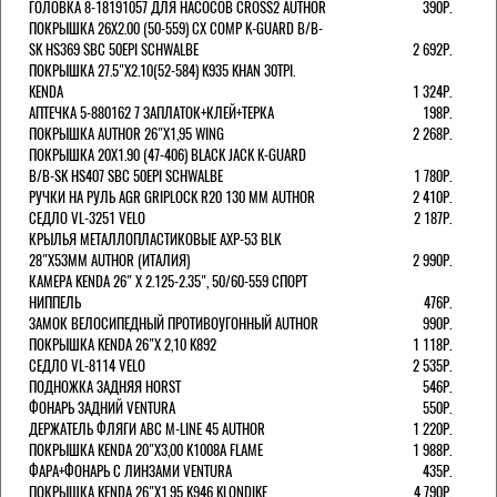
ГОЛОВКА 8-18191057 ДЛЯ НАСОСОВ CROSS2 AUTHOR
390Р.
ПОКРЫШКА 26X2.00 (50-559) CX COMP K-GUARD B/B-
SK HS369 SBC 50EPI SCHWALBE
2 692Р.
ПОКРЫШКА 27.5"Х2.10(52-584) K935 KHAN 30TPI.
KENDA
1 324Р.
АПТЕЧКА 5-880162 7 ЗАПЛАТОК+КЛЕЙ+ТЕРКА
198Р.
ПОКРЫШКА AUTHOR 26"Х1,95 WING
2 268Р.
ПОКРЫШКА 20X1.90 (47-406) BLACK JACK K-GUARD
B/B-SK HS407 SBC 50EPI SCHWALBE
1 780Р.
РУЧКИ НА РУЛЬ AGR GRIPLOCK R20 130 ММ AUTHOR
2 410Р.
СЕДЛО VL-3251 VELO
2 187Р.
КРЫЛЬЯ МЕТАЛЛОПЛАСТИКОВЫЕ AXP-53 BLK
28"Х53ММ AUTHOR (ИТАЛИЯ)
2 990Р.
КАМЕРА KENDA 26" Х 2.125-2.35", 50/60-559 СПОРТ
НИППЕЛЬ
476Р.
ЗАМОК ВЕЛОСИПЕДНЫЙ ПРОТИВОУГОННЫЙ AUTHOR
990Р.
ПОКРЫШКА KENDA 26"Х 2,10 K892
1 118Р.
СЕДЛО VL-8114 VELO
2 535Р.
ПОДНОЖКА ЗАДНЯЯ HORST
546Р.
ФОНАРЬ ЗАДНИЙ VENTURA
550Р.
ДЕРЖАТЕЛЬ ФЛЯГИ АВС M-LINE 45 AUTHOR
1 220Р.
ПОКРЫШКА KENDA 20"Х3,00 K1008A FLAME
1 988Р.
ФАРА+ФОНАРЬ С ЛИНЗАМИ VENTURA
435Р.
ПОКРЫШКА KENDA 26"Х1,95 K946 KLONDIKE
4 790Р.