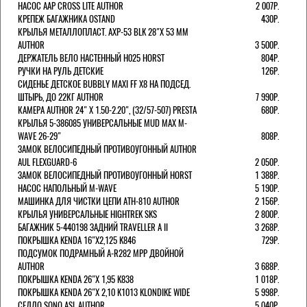
НАСОС AAP CROSS LITE AUTHOR
2 007Р.
КРЕПЕЖ БАГАЖНИКА OSTAND
430Р.
КРЫЛЬЯ МЕТАЛЛОПЛАСТ. AXP-53 BLK 28"Х 53 ММ
AUTHOR
3 500Р.
ДЕРЖАТЕЛЬ ВЕЛО НАСТЕННЫЙ H025 HORST
804Р.
РУЧКИ НА РУЛЬ ДЕТСКИЕ
126Р.
СИДЕНЬЕ ДЕТСКОЕ BUBBLY MAXI FF X8 НА ПОДСЕД.
ШТЫРЬ, ДО 22КГ AUTHOR
7 990Р.
КАМЕРА AUTHOR 24" Х 1.50-2.20", (32/57-507) PRESTA
680Р.
КРЫЛЬЯ 5-386085 УНИВЕРСАЛЬНЫЕ MUD MAX M-
WAVE 26-29"
808Р.
ЗАМОК ВЕЛОСИПЕДНЫЙ ПРОТИВОУГОННЫЙ AUTHOR
AUL FLEXGUARD-6
2 050Р.
ЗАМОК ВЕЛОСИПЕДНЫЙ ПРОТИВОУГОННЫЙ HORST
1 388Р.
НАСОС НАПОЛЬНЫЙ M-WAVE
5 190Р.
МАШИНКА ДЛЯ ЧИСТКИ ЦЕПИ ATH-810 AUTHOR
2 156Р.
КРЫЛЬЯ УНИВЕРСАЛЬНЫЕ HIGHTREK SKS
2 800Р.
БАГАЖНИК 5-440198 ЗАДНИЙ TRAVELLER A II
3 268Р.
ПОКРЫШКА KENDA 16"Х2,125 K846
729Р.
ПОДСУМОК ПОДРАМНЫЙ A-R282 MPP ДВОЙНОЙ
AUTHOR
3 688Р.
ПОКРЫШКА KENDA 26"Х 1,95 K838
1 018Р.
ПОКРЫШКА KENDA 26"Х 2,10 K1013 KLONDIKE WIDE
5 998Р.
СЕДЛО SONO ASL AUTHOR
5 040Р.