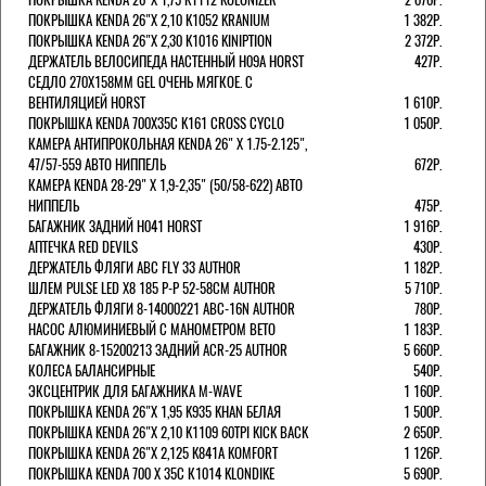
ПОКРЫШКА KENDA 26"Х 2,10 K1052 KRANIUM
1 382Р.
ПОКРЫШКА KENDA 26"Х 2,30 K1016 KINIPTION
2 372Р.
ДЕРЖАТЕЛЬ ВЕЛОСИПЕДА НАСТЕННЫЙ H09A HORST
427Р.
СЕДЛО 270Х158ММ GEL ОЧЕНЬ МЯГКОЕ. С
ВЕНТИЛЯЦИЕЙ HORST
1 610Р.
ПОКРЫШКА KENDA 700Х35С K161 CROSS CYCLO
1 050Р.
КАМЕРА АНТИПРОКОЛЬНАЯ KENDA 26" Х 1.75-2.125",
47/57-559 АВТО НИППЕЛЬ
672Р.
КАМЕРА KENDA 28-29" Х 1,9-2,35" (50/58-622) АВТО
НИППЕЛЬ
475Р.
БАГАЖНИК ЗАДНИЙ H041 HORST
1 916Р.
АПТЕЧКА RED DEVILS
430Р.
ДЕРЖАТЕЛЬ ФЛЯГИ АВС FLY 33 AUTHOR
1 182Р.
ШЛЕМ PULSE LED X8 185 Р-Р 52-58СМ AUTHOR
5 710Р.
ДЕРЖАТЕЛЬ ФЛЯГИ 8-14000221 ABC-16N AUTHOR
780Р.
НАСОС АЛЮМИНИЕВЫЙ С МАНОМЕТРОМ BETO
1 183Р.
БАГАЖНИК 8-15200213 ЗАДНИЙ ACR-25 AUTHOR
5 660Р.
КОЛЕСА БАЛАНСИРНЫЕ
540Р.
ЭКСЦЕНТРИК ДЛЯ БАГАЖНИКА M-WAVE
1 160Р.
ПОКРЫШКА KENDA 26"Х 1,95 K935 KHAN БЕЛАЯ
1 500Р.
ПОКРЫШКА KENDA 26"Х 2,10 K1109 60TPI KICK BACK
2 650Р.
ПОКРЫШКА KENDA 26"Х 2,125 K841A KOMFORT
1 126Р.
ПОКРЫШКА KENDA 700 Х 35С К1014 KLONDIKE
5 690Р.