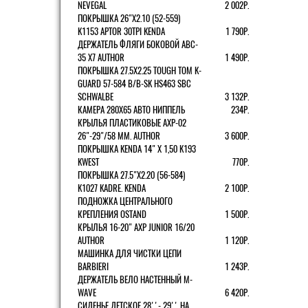
NEVEGAL
2 002Р.
ПОКРЫШКА 26"Х2.10 (52-559)
K1153 APTOR 30TPI KENDA
1 790Р.
ДЕРЖАТЕЛЬ ФЛЯГИ БОКОВОЙ ABC-
35 X7 AUTHOR
1 490Р.
ПОКРЫШКА 27.5X2.25 TOUGH TOM K-
GUARD 57-584 B/B-SK HS463 SBC
SCHWALBE
3 132Р.
КАМЕРА 280Х65 АВТО НИППЕЛЬ
234Р.
КРЫЛЬЯ ПЛАСТИКОВЫЕ AXP-02
26"-29"/58 ММ. AUTHOR
3 600Р.
ПОКРЫШКА KENDA 14" Х 1,50 K193
KWEST
770Р.
ПОКРЫШКА 27.5"Х2.20 (56-584)
K1027 KADRE. KENDA
2 100Р.
ПОДНОЖКА ЦЕНТРАЛЬНОГО
КРЕПЛЕНИЯ OSTAND
1 500Р.
КРЫЛЬЯ 16-20" AXP JUNIOR 16/20
AUTHOR
1 120Р.
МАШИНКА ДЛЯ ЧИСТКИ ЦЕПИ
BARBIERI
1 243Р.
ДЕРЖАТЕЛЬ ВЕЛО НАСТЕННЫЙ M-
WAVE
6 420Р.
СИДЕНЬЕ ДЕТСКОЕ 28''- 29'' НА