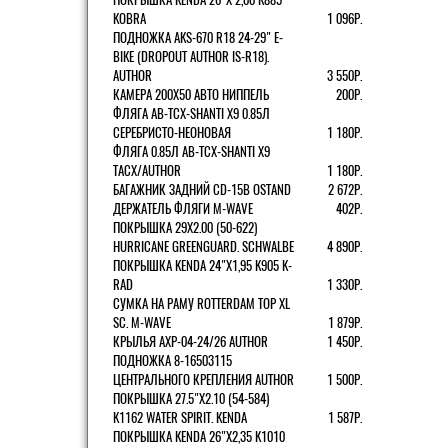
KOBRA
1 096Р.
ПОДНОЖКА AKS-670 R18 24-29" E-
BIKE (DROPOUT AUTHOR IS-R18).
AUTHOR
3 550Р.
КАМЕРА 200Х50 АВТО НИППЕЛЬ
200Р.
ФЛЯГА AB-TCX-SHANTI X9 0.85Л
СЕРЕБРИСТО-НЕОНОВАЯ
1 180Р.
ФЛЯГА 0.85Л AB-TCX-SHANTI X9
TACX/AUTHOR
1 180Р.
БАГАЖНИК ЗАДНИЙ CD-15B OSTAND
2 672Р.
ДЕРЖАТЕЛЬ ФЛЯГИ M-WAVE
402Р.
ПОКРЫШКА 29X2.00 (50-622)
HURRICANE GREENGUARD. SCHWALBE
4 890Р.
ПОКРЫШКА KENDA 24"Х1,95 K905 K-
RAD
1 330Р.
СУМКА НА РАМУ ROTTERDAM TOP XL
SC. M-WAVE
1 879Р.
КРЫЛЬЯ AXP-04-24/26 AUTHOR
1 450Р.
ПОДНОЖКА 8-16503115
ЦЕНТРАЛЬНОГО КРЕПЛЕНИЯ AUTHOR
1 500Р.
ПОКРЫШКА 27.5"Х2.10 (54-584)
K1162 WATER SPIRIT. KENDA
1 587Р.
ПОКРЫШКА KENDA 26"Х2,35 K1010