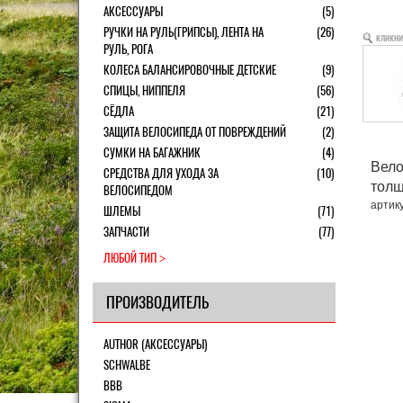
АКСЕССУАРЫ
(5)
РУЧКИ НА РУЛЬ(ГРИПСЫ), ЛЕНТА НА
(26)
кликни
РУЛЬ, РОГА
КОЛЕСА БАЛАНСИРОВОЧНЫЕ ДЕТСКИЕ
(9)
СПИЦЫ, НИППЕЛЯ
(56)
СЁДЛА
(21)
ЗАЩИТА ВЕЛОСИПЕДА ОТ ПОВРЕЖДЕНИЙ
(2)
СУМКИ НА БАГАЖНИК
(4)
Вело
СРЕДСТВА ДЛЯ УХОДА ЗА
(10)
толщ
ВЕЛОСИПЕДОМ
артик
ШЛЕМЫ
(71)
ЗАПЧАСТИ
(77)
ЛЮБОЙ ТИП
ПРОИЗВОДИТЕЛЬ
AUTHOR (АКСЕССУАРЫ)
SCHWALBE
BBB