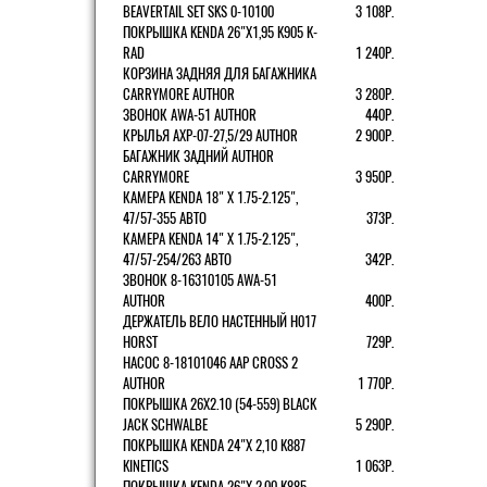
BEAVERTAIL SET SKS 0-10100
3 108Р.
ПОКРЫШКА KENDA 26"Х1,95 K905 K-
RAD
1 240Р.
КОРЗИНА ЗАДНЯЯ ДЛЯ БАГАЖНИКА
CARRYMORE AUTHOR
3 280Р.
ЗВОНОК AWA-51 AUTHOR
440Р.
КРЫЛЬЯ AXP-07-27,5/29 AUTHOR
2 900Р.
БАГАЖНИК ЗАДНИЙ AUTHOR
CARRYMORE
3 950Р.
КАМЕРА KENDA 18" Х 1.75-2.125",
47/57-355 АВТО
373Р.
КАМЕРА KENDA 14" Х 1.75-2.125",
47/57-254/263 АВТО
342Р.
ЗВОНОК 8-16310105 AWA-51
AUTHOR
400Р.
ДЕРЖАТЕЛЬ ВЕЛО НАСТЕННЫЙ H017
HORST
729Р.
НАСОС 8-18101046 AAP CROSS 2
AUTHOR
1 770Р.
ПОКРЫШКА 26X2.10 (54-559) BLACK
JACK SCHWALBE
5 290Р.
ПОКРЫШКА KENDA 24"Х 2,10 K887
KINETICS
1 063Р.
ПОКРЫШКА KENDA 26"Х 2,00 K885